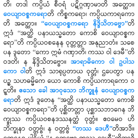
တိ၊ တဒါ ကပ္ပိယံ စီဝရံ ပဋိဂ္ဂဏှာမာတိ အတ္ထော။
ဝေယျာဝစ္စကရော
တိ ကိစ္စကရော၊ ကပ္ပိယကာရကော
တိ အတ္ထော။
‘‘ဝေယျာဝစ္စကရော နိဒ္ဒိသိတဗ္ဗော’’
တိ
ဣဒံ ‘‘အတ္ထိ ပနာယသ္မတော ကောစိ ဝေယျာဝစ္စက
ရော’’တိ ကပ္ပိယဝစနေန ဝုတ္တတ္တာ အနုညာတံ။ သစေ
ပန ဒူတော ‘‘ကော ဣမံ ဂဏှာတိ၊ ကဿ ဝါ ဒေမီ’’တိ
ဝဒတိ၊ န နိဒ္ဒိသိတဗ္ဗော။
အာရာမိကော ဝါ ဥပါသ
ကော ဝါ
တိ ဣဒံ သာရုပ္ပတာယ ဝုတ္တံ၊ ဌပေတွာ ပန
ပဉ္စ သဟဓမ္မိကေ ယော ကောစိ ကပ္ပိယကာရကော ဝ
ဋ္ဋတိ။
ဧသော ခေါ အာဝုသော ဘိက္ခူနံ ဝေယျာဝစ္စက
ရော
တိ ဣဒံ ဒူတေန ‘‘အတ္ထိ ပနာယသ္မတော ကောစိ
ဝေယျာဝစ္စကရော’’တိ ပုစ္ဆိတတ္တာ ပုစ္ဆာသဘာဂေန ဘိ
က္ခုဿ ကပ္ပိယဝစနဒဿနတ္ထံ ဝုတ္တံ။ ဧဝမေဝ ဟိ
ဘိက္ခုနာ ဝတ္တဗ္ဗံ၊ န ဝတ္တဗ္ဗံ
‘‘တဿ ဒေဟီ’’
တိအာဒိ။