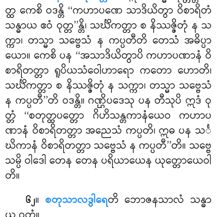
တ္ထ ကေစိ ဝဒန္တိ ‘‘ကဟာပဏေ သာဒိယိတွာ ဝိစာရိတံ
သန္ဓာယ ဧဝံ ဝုတ္တ’’န္တိ၊ သင်္ဃိကတ္တာ စ နိဿဇ္ဇိတုံ န သ
က္ကာ၊ တသ္မာ သဗ္ဗေသံ န ကပ္ပတီတိ တေသံ အဓိပ္ပာ
ယော။ ကေစိ ပန ‘‘အသာဒိယိတွာပိ ကဟာပဏာနံ ဝိ
စာရိတတ္တာ ရူပိယသံဝေါဟာရော ကတော ဟောတိ၊
သင်္ဃိကတ္တာ စ နိဿဇ္ဇိတုံ န သက္ကာ၊ တသ္မာ သဗ္ဗေသံ
န ကပ္ပတီ’’တိ ဝဒန္တိ။ ဂဏ္ဌိပဒေသု ပန တီသုပိ ဣဒံ ဝု
တ္တံ ‘‘စတုတ္ထပတ္တော ဂိဟိသန္တကာနံယေဝ ကဟာပ
ဏာနံ ဝိစာရိတတ္တာ အညေသံ ကပ္ပတိ၊ ဣဓ ပန သင်္
ဃိကာနံ ဝိစာရိတတ္တာ သဗ္ဗေသံ န ကပ္ပတီ’’တိ။ သဗ္ဗေ
သမ္ပိ ဝါဒေါ တေန တေန ပရိယာယေန ယုတ္တောယေဝါ
တိ။
။
စတုသာလဒွါရေ
တိ ဘောဇနသာလံ သန္ဓာ
၆၂
ယ ဝုတ္တံ။