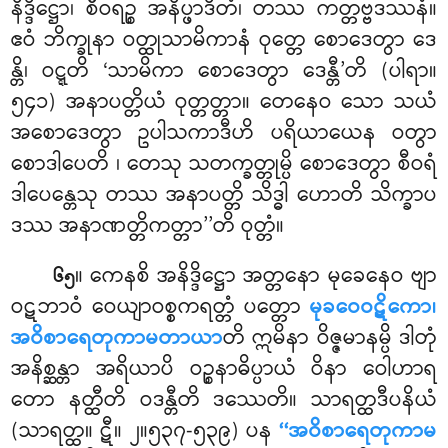
နိဒ္ဒိဋ္ဌော၊ စီဝရဉ္စ အနိပ္ဖာဒိတံ၊ တဿ ကတ္တဗ္ဗဒဿနံ။
ဧဝံ ဘိက္ခုနာ ဝတ္ထုသာမိကာနံ ဝုတ္တေ စောဒေတွာ ဒေ
န္တိ၊ ဝဋ္ဋတိ ‘သာမိကာ စောဒေတွာ ဒေန္တီ’တိ (ပါရာ။
၅၄၁) အနာပတ္တိယံ ဝုတ္တတ္တာ။ တေနေဝ သော သယံ
အစောဒေတွာ ဥပါသကာဒီဟိ ပရိယာယေန ဝတွာ
စောဒါပေတိ
၊ တေသု သတက္ခတ္တုမ္ပိ စောဒေတွာ စီဝရံ
ဒါပေန္တေသု တဿ အနာပတ္တိ သိဒ္ဓါ ဟောတိ သိက္ခာပ
ဒဿ အနာဏတ္တိကတ္တာ’’တိ ဝုတ္တံ။
။ ကေနစိ အနိဒ္ဒိဋ္ဌော အတ္တနော မုခေနေဝ ဗျာ
၆၅
ဝဋဘာဝံ ဝေယျာဝစ္စကရတ္တံ ပတ္တော
မုခဝေဝဋိကော၊
အဝိစာရေတုကာမတာယာ
တိ ဣမိနာ ဝိဇ္ဇမာနမ္ပိ ဒါတုံ
အနိစ္ဆန္တာ အရိယာပိ ဝဉ္စနာဓိပ္ပာယံ ဝိနာ ဝေါဟာရ
တော နတ္ထီတိ ဝဒန္တီတိ ဒဿေတိ။ သာရတ္ထဒီပနိယံ
(သာရတ္ထ။ ဋီ။ ၂။၅၃၇-၅၃၉) ပန
‘‘အဝိစာရေတုကာမ