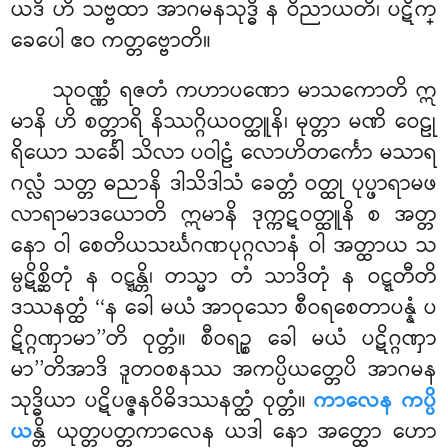
ယဒိ ဟိ သဗ္ဗထာ အာဂမနသုဒ္ဓိ န ဝိညာယတိ၊ ပဋိက္
ခေပေါ ဧဝ ကတ္တဗ္ဗောတိ။
သုဝဏ္ဏံ ရဇတံ ကဟာပဏော မာသကောတိ ဣ
မာနိ ဟိ စတ္တာရိ နိဿဂ္ဂိယဝတ္ထူနိ၊ မုတ္တာ မဏိ ဝေဠု
ရိယော သင်္ခေါ
သိလာ ပဝါဠံ လောဟိတင်္ကော မသာရ
ဂလ္လံ သတ္တ ဓညာနိ ဒါသိဒါသံ ခေတ္တံ ဝတ္ထု ပုပ္ဖာရာမဖ
လာရာမာဒယောတိ ဣမာနိ ဒုက္ကဋဝတ္ထူနိ စ အတ္တ
နော ဝါ စေတိယသင်္ဃဂဏပုဂ္ဂလာနံ ဝါ အတ္ထာယ သ
မ္ပဋိစ္ဆိတုံ န ဝဋ္ဋန္တိ၊ တသ္မာ တံ သာဒိတုံ န ဝဋ္ဋတီတိ
ဒဿနတ္ထံ ‘‘န ခေါ မယံ အာဝုသော
စီဝရစေတာပန္နံ ပ
ဋိဂ္ဂဏှာမာ’’တိ ဝုတ္တံ။ စီဝရဉ္စ ခေါ မယံ ပဋိဂ္ဂဏှာ
မာ’’တိအာဒိ ဒူတဝစနဿ အကပ္ပိယတ္တေပိ အာဂမန
သုဒ္ဓိယာ ပဋိပဇ္ဇနဝိဓိဒဿနတ္ထံ ဝုတ္တံ။
ကာလေန ကပ္ပိ
ယ
န္တိ ယုတ္တပတ္တကာလေန ယဒါ နော အတ္ထော ဟော