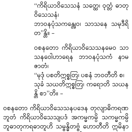
‘‘ကိရိယာဝိသေသနံ သတ္ထေ၊ ဝုတ္တံ ဓာတု
ဝိသေသနံ၊
ဘာဝနပုံသကန္တျေဝ၊ သာသနေ သမုဒီရိ
တ’’န္တိ။ –
ဝစနတော ကိရိယာဝိသေသနမေဝ သာ
သနဝေါဟာရေန ဘာဝနပုံသကံ နာမ
ဇာတံ၊
‘‘မုဒုံ ပစတိဣစ္စတြ၊ ပစနံ ဘဝတီတိ စ၊
သုခံ သယတိဣစ္စတြ၊ ကရောတိ သယန
န္တိ စာ’’တိ။ –
ဝစနတော ကိရိယာဝိသေသနပဒေန တုလျာဓိကရဏ
ဘူတံ ကိရိယာဝိသေသျပဒံ အကမ္မကမ္ပိ သကမ္မကမ္ပိ
ဘူဓာတုကရဓာတူဟိ သမ္ဗန္ဓိတဗ္ဗံ ဟောတီတိ ဣမိနာ