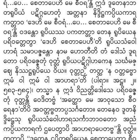
ရံ…ပေ… စေတာပေဟိ မေ စီဝရ’န္တိ ဣဒံ ဒူတေနာဘ
တရူပိယံ
ပဋိဂ္ဂဟေတုံ အတ္တနာ နိဒ္ဒိဋ္ဌကပ္ပိယကာရ
ကတ္တာဝ ‘ဒေဟိ မေ စီဝရံ…ပေ… စေတာပေဟိ မေ စီ
ဝရ’န္တိ ဝဒန္တော ရူပိယဿ ပကတတ္တာ တေန ရူပိယေန
ပရိဝတ္တေတွာ ‘ဒေဟိ စေတာပေဟီ’တိ ရူပိယသံဝေါ
ဟာရံ သမာပဇ္ဇန္တော နာမ ဟောတီတိ တံ ဒေါသံ ဒူရ
တော ပရိဝဇ္ဇေတုံ ဝုတ္တံ ရူပိယပဋိဂ္ဂါဟကေန သင်္ဃမဇ္
ဈေ နိဿဋ္ဌရူပိယေ ဝိယ။ ဝုတ္တဉှိ တတ္ထ ‘န ဝတ္တဗ္ဗော
ဣမံ ဝါ ဣမံ ဝါ အာဟရာ’တိ (ပါရာ။ အဋ္ဌ။ ၂။
၅၈၃-၅၈၄)၊ တသ္မာ န ဣဒံ ဝိညတ္တိဒေါသေ ပရိဝဇ္ဇေ
တုံ ဝုတ္တန္တိ ဝေဒိတဗ္ဗံ ‘အတ္ထော မေ အာဝုသော စီဝ
ရေနာ’တိပိ အဝတ္တဗ္ဗတာပ္ပသင်္ဂတော။ တေနေဝ ဒူတနိ
ဒ္ဒိဋ္ဌေသု ရူပိယသံဝေါဟာရသင်္ကာဘာဝတော အညံ
ကပ္ပိယကာရကံ
ဌပေတွာပိ အာဟရာပေတဗ္ဗ’’န္တိ ဝုတ္တံ။
တတ္ထာပိ ‘‘ဒူတေန ဌပိတရူပိယေန စေတာပေတွာ စီဝ