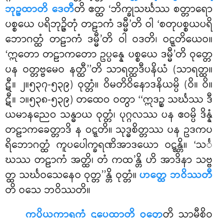
ဘုဉ္ဇထာတိ ဒေတီ
တိ ဧတ္ထ ‘ဘိက္ခုသင်္ဃဿ စတ္တာရော
ပစ္စယေ ပရိဘုဉ္ဇိတုံ တဠာကံ ဒမ္မီ’တိ ဝါ ‘စတုပစ္စယပရိ
ဘောဂတ္ထံ တဠာကံ ဒမ္မီ’တိ ဝါ ဝဒတိ၊ ဝဋ္ဋတိယေဝ။
‘ဣတော တဠာကတော ဥပ္ပန္နေ ပစ္စယေ ဒမ္မီ’တိ ဝုတ္တေ
ပန ဝတ္တဗ္ဗမေဝ နတ္ထီ’’တိ သာရတ္ထဒီပနိယံ (သာရတ္ထ။
ဋီ။ ၂။၅၃၇-၅၃၉) ဝုတ္တံ။ ဝိမတိဝိနောဒနိယမ္ပိ (ဝိ။ ဝိ။
ဋီ။ ၁။၅၃၈-၅၃၉) တထေဝ ဝတွာ ‘‘ဣဒဉ္စ သင်္ဃဿ ဒီ
ယမာနညေဝ သန္ဓာယ ဝုတ္တံ၊ ပုဂ္ဂလဿ ပန ဧဝမ္ပိ ဒိန္နံ
တဠာကခေတ္တာဒိ န ဝဋ္ဋတိ။ သုဒ္ဓစိတ္တဿ ပန ဥဒကပ
ရိဘောဂတ္ထံ ကူပပေါက္ခရဏိအာဒယော ဝဋ္ဋန္တိ။ ‘သင်္
ဃဿ တဠာကံ အတ္ထိ၊ တံ ကထ’န္တိ ဟိ အာဒိနာ သဗ္ဗ
တ္ထ သင်္ဃဝသေနေဝ ဝုတ္တ’’န္တိ ဝုတ္တံ။
ဟတ္ထေ ဘဝိဿတီ
တိ ဝသေ ဘဝိဿတိ။
ကပ္ပိယကာရကံ ဌပေထာတိ ဝုတ္တေ
တိ သာမီစိဝ