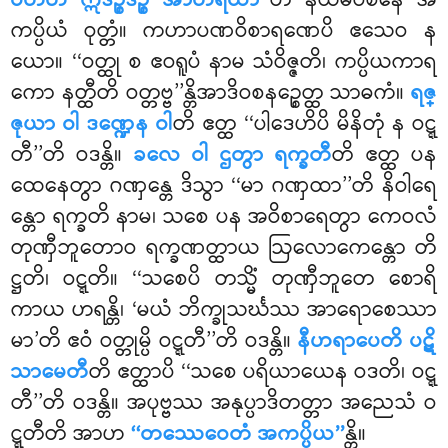
ဝီဟီဟိ ဣဒဉ္စိဒဉ္စ အာဟရထာ’’
တိ နိယမဝစနေ အ
ကပ္ပိယံ ဝုတ္တံ။ ကဟာပဏဝိစာရဏေပိ ဧသေဝ န
ယော။ ‘‘ဝတ္ထု စ ဧဝရူပံ နာမ သံဝိဇ္ဇတိ၊ ကပ္ပိယကာရ
ကော နတ္ထီတိ ဝတ္တဗ္ဗ’’န္တိအာဒိဝစနဉ္စေတ္ထ သာဓကံ။
ရဇ္
ဇုယာ ဝါ ဒဏ္ဍေန ဝါ
တိ ဧတ္ထ ‘‘ပါဒေဟိပိ မိနိတုံ န ဝဋ္ဋ
တီ’’တိ ဝဒန္တိ။
ခလေ ဝါ ဌတွာ ရက္ခတီ
တိ ဧတ္ထ ပန
ထေနေတွာ ဂဏှန္တေ ဒိသွာ ‘‘မာ ဂဏှထာ’’တိ နိဝါရေ
န္တော ရက္ခတိ နာမ၊ သစေ ပန အဝိစာရေတွာ ကေဝလံ
တုဏှီဘူတောဝ ရက္ခဏတ္ထာယ ဩလောကေန္တော တိ
ဋ္ဌတိ၊ ဝဋ္ဋတိ။ ‘‘သစေပိ တသ္မိံ တုဏှီဘူတေ စောရိ
ကာယ ဟရန္တိ၊ ‘မယံ ဘိက္ခုသင်္ဃဿ အာရောစေဿာ
မာ’တိ ဧဝံ ဝတ္တုမ္ပိ ဝဋ္ဋတီ’’တိ ဝဒန္တိ။
နီဟရာပေတိ ပဋိ
သာမေတီ
တိ ဧတ္ထာပိ ‘‘သစေ ပရိယာယေန ဝဒတိ၊ ဝဋ္ဋ
တီ’’တိ ဝဒန္တိ။ အပုဗ္ဗဿ အနုပ္ပာဒိတတ္တာ အညေသံ ဝ
ဋ္ဋတီတိ အာဟ
‘‘တဿေဝေတံ အကပ္ပိယ’’
န္တိ။