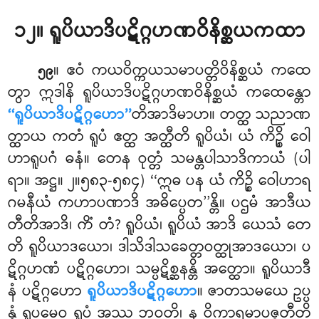
၁၂။ ရူပိယာဒိပဋိဂ္ဂဟဏဝိနိစ္ဆယကထာ
။ ဧဝံ
ကယဝိက္ကယသမာပတ္တိဝိနိစ္ဆယံ ကထေ
၅၉
တွာ ဣဒါနိ ရူပိယာဒိပဋိဂ္ဂဟဏဝိနိစ္ဆယံ ကထေန္တော
‘‘ရူပိယာဒိပဋိဂ္ဂဟော’’
တိအာဒိမာဟ။ တတ္ထ သညာဏ
တ္ထာယ ကတံ ရူပံ ဧတ္ထ အတ္ထီတိ
ရူပိယံ၊ ယံ ကိဉ္စိ ဝေါ
ဟာရူပဂံ ဓနံ။ တေန ဝုတ္တံ သမန္တပါသာဒိကာယံ (ပါ
ရာ။ အဋ္ဌ။ ၂။၅၈၃-၅၈၄) ‘‘ဣဓ ပန ယံ ကိဉ္စိ ဝေါဟာရ
ဂမနီယံ ကဟာပဏာဒိ အဓိပ္ပေတ’’န္တိ။ ပဌမံ အာဒီယ
တီတိအာဒိ၊ ကိံ တံ? ရူပိယံ၊ ရူပိယံ အာဒိ ယေသံ တေ
တိ ရူပိယာဒယော၊ ဒါသိဒါသခေတ္တဝတ္ထုအာဒယော၊ ပ
ဋိဂ္ဂဟဏံ ပဋိဂ္ဂဟော၊ သမ္ပဋိစ္ဆနန္တိ အတ္ထော။ ရူပိယာဒီ
နံ ပဋိဂ္ဂဟော
ရူပိယာဒိပဋိဂ္ဂဟော
။ ဇာတသမယေ ဥပ္ပ
န္နံ ရူပမေဝ ရူပံ အဿ ဘဝတိ၊ န ဝိကာရမာပဇ္ဇတီတိ