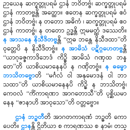
ဉာယေန ဆက္ခတ္တုပရမံ ဌာနံ ဘဝိတဗ္ဗံ၊ ဆက္ခတ္တုပရမံ
ဌာနံ ကာတဗ္ဗန္တိ အတ္ထော။ ဧတေန ဆက္ခတ္တုပရမံ ဧဝံ
ဌာနံ ဘဝိတဗ္ဗံ၊ န တတော အဓိကံ
၊ ဆက္ခတ္တုပရမံ ဧဝ
ဌာနံ ကာတဗ္ဗံ၊ န တတော ဥဒ္ဓန္တိ ဣမမတ္ထံ ဒဿေတိ။
န အာသနေ နိသီဒိတဗ္ဗ
န္တိ ‘‘ဣဓ ဘန္တေ နိသီဒထာ’’တိ
ဝုတ္တေပိ န နိသီဒိတဗ္ဗံ။
န အာမိသံ ပဋိဂ္ဂဟေတဗ္ဗ
န္တိ
‘‘ယာဂုခဇ္ဇကာဒိဘေဒံ ကိဉ္စိ အာမိသံ ဂဏှထ ဘန္
တေ’’တိ ယာစိယမာနေနပိ န ဂဏှိတဗ္ဗံ။
န ဓမ္မော
ဘာသိတဗ္ဗော
တိ ‘‘မင်္ဂလံ ဝါ အနုမောဒနံ
ဝါ ဘာ
သထာ’’တိ ယာစိယမာနေနပိ ကိဉ္စိ န ဘာသိတဗ္ဗံ၊
ကေဝလံ ‘‘ကိံကာရဏာ အာဂတောသီ’’တိ ပုစ္ဆိယမာ
နေန ‘‘ဇာနာဟိ အာဝုသော’’တိ ဝတ္တဗ္ဗော။
ဌာနံ ဘဉ္ဇတီ
တိ အာဂတကာရဏံ ဘဉ္ဇတိ ကော
ပေတိ။
ဌာန
န္တိ ဌိတိယာ စ ကာရဏဿ စ နာမံ၊ တသ္