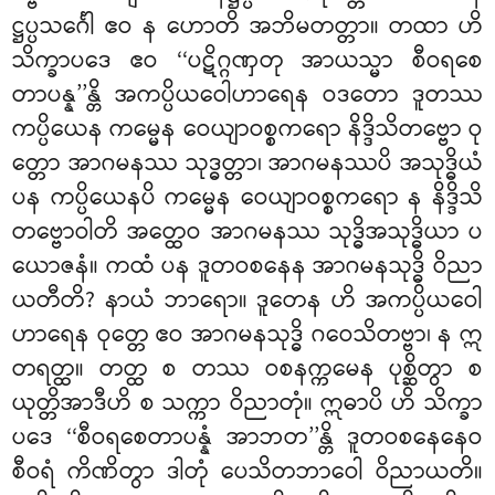
ဋ္ဌပ္ပသင်္ဂေါ ဧဝ န ဟောတိ အဘိမတတ္တာ။ တထာ ဟိ
သိက္ခာပဒေ ဧဝ ‘‘ပဋိဂ္ဂဏှတု အာယသ္မာ စီဝရစေ
တာပန္န’’န္တိ အကပ္ပိယဝေါဟာရေန ဝဒတော ဒူတဿ
ကပ္ပိယေန ကမ္မေန ဝေယျာဝစ္စကရော နိဒ္ဒိသိတဗ္ဗော ဝု
တ္တော အာဂမနဿ သုဒ္ဓတ္တာ၊ အာဂမနဿပိ အသုဒ္ဓိယံ
ပန ကပ္ပိယေနပိ ကမ္မေန ဝေယျာဝစ္စကရော န နိဒ္ဒိသိ
တဗ္ဗောဝါတိ အတ္ထေဝ အာဂမနဿ သုဒ္ဓိအသုဒ္ဓိယာ ပ
ယောဇနံ။ ကထံ ပန ဒူတဝစနေန အာဂမနသုဒ္ဓိ ဝိညာ
ယတီတိ? နာယံ ဘာရော။ ဒူတေန ဟိ အကပ္ပိယဝေါ
ဟာရေန ဝုတ္တေ ဧဝ အာဂမနသုဒ္ဓိ ဂဝေသိတဗ္ဗာ၊ န ဣ
တရတ္ထ။ တတ္ထ စ တဿ ဝစနက္ကမေန ပုစ္ဆိတွာ စ
ယုတ္တိအာဒီဟိ စ သက္ကာ ဝိညာတုံ။ ဣဓာပိ ဟိ သိက္ခာ
ပဒေ ‘‘စီဝရစေတာပန္နံ အာဘတ’’န္တိ ဒူတဝစနေနေဝ
စီဝရံ ကိဏိတွာ ဒါတုံ ပေသိတဘာဝေါ ဝိညာယတိ။