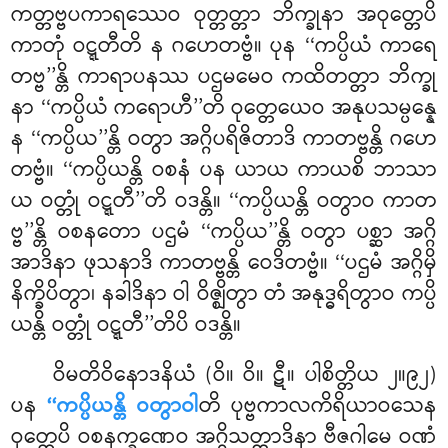
ကတ္တဗ္ဗပကာရဿေဝ ဝုတ္တတ္တာ ဘိက္ခုနာ အဝုတ္တေပိ
ကာတုံ ဝဋ္ဋတီတိ န ဂဟေတဗ္ဗံ။ ပုန ‘‘ကပ္ပိယံ ကာရေ
တဗ္ဗ’’န္တိ ကာရာပနဿ ပဌမမေဝ ကထိတတ္တာ ဘိက္ခု
နာ ‘‘ကပ္ပိယံ ကရောဟီ’’တိ ဝုတ္တေယေဝ အနုပသမ္ပန္နေ
န ‘‘ကပ္ပိယ’’န္တိ ဝတွာ အဂ္ဂိပရိဇိတာဒိ ကာတဗ္ဗန္တိ ဂဟေ
တဗ္ဗံ။ ‘‘ကပ္ပိယန္တိ ဝစနံ ပန ယာယ ကာယစိ ဘာသာ
ယ ဝတ္တုံ ဝဋ္ဋတီ’’တိ ဝဒန္တိ။ ‘‘ကပ္ပိယန္တိ ဝတွာဝ ကာတ
ဗ္ဗ’’န္တိ ဝစနတော ပဌမံ
‘‘ကပ္ပိယ’’န္တိ ဝတွာ ပစ္ဆာ အဂ္ဂိ
အာဒိနာ ဖုသနာဒိ ကာတဗ္ဗန္တိ ဝေဒိတဗ္ဗံ။ ‘‘ပဌမံ အဂ္ဂိမှိ
နိက္ခိပိတွာ၊ နခါဒိနာ ဝါ ဝိဇ္ဈိတွာ တံ အနုဒ္ဓရိတွာဝ ကပ္ပိ
ယန္တိ ဝတ္တုံ ဝဋ္ဋတီ’’တိပိ ဝဒန္တိ။
ဝိမတိဝိနောဒနိယံ (ဝိ။ ဝိ။ ဋီ။ ပါစိတ္တိယ ၂။၉၂)
ပန
‘‘ကပ္ပိယန္တိ ဝတွာဝါ
တိ ပုဗ္ဗကာလကိရိယာဝသေန
ဝုတ္တေပိ ဝစနက္ခဏေဝ အဂ္ဂိသတ္ထာဒိနာ ဗီဇဂါမေ ဝဏံ