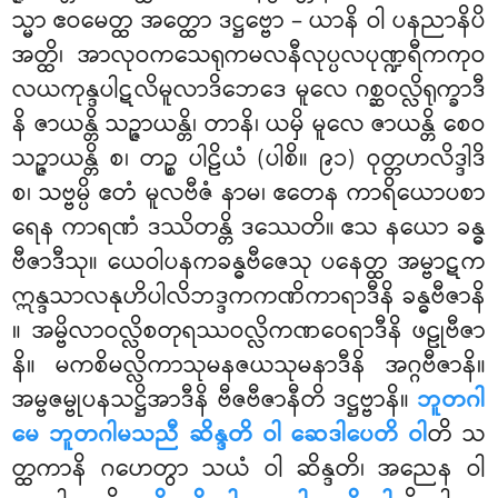
သ္မာ ဧဝမေတ္ထ အတ္ထော ဒဋ္ဌဗ္ဗော – ယာနိ ဝါ ပနညာနိပိ
အတ္ထိ၊ အာလုဝကသေရုကမလနီလုပ္ပလပုဏ္ဍရီကကုဝ
လယကုန္ဒပါဋလိမူလာဒိဘေဒေ မူလေ ဂစ္ဆဝလ္လိရုက္ခာဒီ
နိ ဇာယန္တိ သဉ္ဇာယန္တိ၊ တာနိ၊ ယမှိ မူလေ ဇာယန္တိ စေဝ
သဉ္ဇာယန္တိ စ၊ တဉ္စ ပါဠိယံ (ပါစိ။ ၉၁) ဝုတ္တဟလိဒ္ဒါဒိ
စ၊ သဗ္ဗမ္ပိ ဧတံ မူလဗီဇံ နာမ၊ ဧတေန ကာရိယောပစာ
ရေန ကာရဏံ ဒဿိတန္တိ ဒဿေတိ။ ဧသ နယော ခန္ဓ
ဗီဇာဒီသု။ ယေဝါပနကခန္ဓဗီဇေသု ပနေတ္ထ အမ္ဗာဋက
ဣန္ဒသာလနုဟိပါလိဘဒ္ဒကကဏိကာရာဒီနိ ခန္ဓဗီဇာနိ
။ အမ္ဗိလာဝလ္လိစတုရဿဝလ္လိကဏဝေရာဒီနိ ဖဠုဗီဇာ
နိ။ မကစိမလ္လိကာသုမနဇယသုမနာဒီနိ အဂ္ဂဗီဇာနိ။
အမ္ဗဇမ္ဗုပနသဋ္ဌိအာဒီနိ ဗီဇဗီဇာနီတိ ဒဋ္ဌဗ္ဗာနိ။
ဘူတဂါ
မေ ဘူတဂါမသညီ ဆိန္ဒတိ ဝါ ဆေဒါပေတိ ဝါ
တိ သ
တ္ထကာနိ ဂဟေတွာ သယံ ဝါ ဆိန္ဒတိ၊ အညေန ဝါ