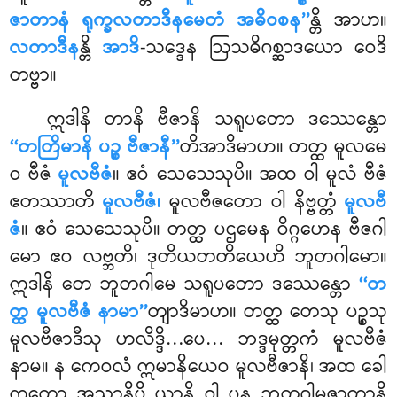
ဇာတာနံ ရုက္ခလတာဒီနမေတံ အဓိဝစန’’
န္တိ အာဟ။
လတာဒီန
န္တိ
အာဒိ
-သဒ္ဒေန ဩသဓိဂစ္ဆာဒယော ဝေဒိ
တဗ္ဗာ။
ဣဒါနိ တာနိ ဗီဇာနိ သရူပတော ဒဿေန္တော
‘‘တတြိမာနိ ပဉ္စ ဗီဇာနီ’’
တိအာဒိမာဟ။ တတ္ထ မူလမေ
ဝ ဗီဇံ
မူလဗီဇံ
။ ဧဝံ သေသေသုပိ။ အထ ဝါ မူလံ ဗီဇံ
ဧတဿာတိ
မူလဗီဇံ၊
မူလဗီဇတော ဝါ နိဗ္ဗတ္တံ
မူလဗီ
ဇံ
။ ဧဝံ သေသေသုပိ။ တတ္ထ ပဌမေန ဝိဂ္ဂဟေန ဗီဇဂါ
မော ဧဝ လဗ္ဘတိ၊ ဒုတိယတတိယေဟိ ဘူတဂါမော။
ဣဒါနိ တေ ဘူတဂါမေ သရူပတော ဒဿေန္တော
‘‘တ
တ္ထ မူလဗီဇံ နာမာ’’
တျာဒိမာဟ။ တတ္ထ တေသု ပဉ္စသု
မူလဗီဇာဒီသု ဟလိဒ္ဒိ…ပေ… ဘဒ္ဒမုတ္တကံ မူလဗီဇံ
နာမ။ န ကေဝလံ ဣမာနိယေဝ မူလဗီဇာနိ၊ အထ ခေါ
ဣတော အညာနိပိ ယာနိ ဝါ ပန ဘူတဂါမဇာတာနိ