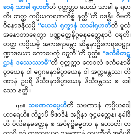
ခာနံ သာခါ ရုဟတီ
တိ ဝုတ္တတ္တာ ယေသံ သာခါ န ရုဟ
တိ၊ တတ္ထ ကပ္ပိယကရဏကိစ္စံ နတ္ထီ’’တိ ဝဒန္တိ။ ဝိမတိ
ဝိနောဒနိယမ္ပိ
‘‘ယေသံ ရုက္ခာနံ သာခါ
ရုဟတီ
တိ မူလံ
အနောတာရေတွာ ပဏ္ဏမတ္တနိဂ္ဂမနမတ္တေနာပိ ဝဍ္ဎတိ၊
တတ္ထ ကပ္ပိယမ္ပိ အကရောန္တော ဆိန္နနာဠိကေရဝေဠုဒ
ဏ္ဍာဒယော ကောပေတုံ ဝဋ္ဋတီ’’တိ ဝုတ္တံ။
‘‘စင်္ကမိတဋ္
ဌာနံ ဒဿေဿာမီ’’
တိ ဝုတ္တတ္တာ ကေဝလံ စင်္ကမနာဓိ
ပ္ပာယေန ဝါ မဂ္ဂဂမနာဓိပ္ပာယေန ဝါ အက္ကမန္တဿ၊ တိ
ဏာနံ ဥပရိ နိသီဒနာဓိပ္ပာယေန နိသီဒန္တဿ စ ဒေါ
သော နတ္ထိ။
။
သမဏကပ္ပေဟီ
တိ သမဏာနံ ကပ္ပိယဝေါ
၇၈
ဟာရေဟိ။ ကိဉ္စာပိ ဗီဇာဒီနံ အဂ္ဂိနာ ဖုဋ္ဌမတ္တေန၊ နခါဒီ
ဟိ ဝိလိခနမတ္တေန စ အဝိရုဠှိဓမ္မတာ န ဟောတိ၊ တ
ထာပိ ဧဝံ ကတေယေဝ သမဏာနံ ကပ္ပတီတိ အဂ္ဂိပရိ