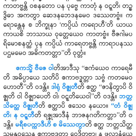
ကာတဗ္ဗန္တိ ဝစနတော ပန ပုဗ္ဗေ ကာတုံ န ဝဋ္ဋတိ၊ တဉ္စ
ဒွိဓာ အကတွာ ဆေဒနဘေဒနမေဝ ဒဿေတဗ္ဗံ။ က
ရောန္တေန စ ဘိက္ခုနာ ‘ကပ္ပိယံ ကရောဟီ’တိ ယာယ
ကာယစိ ဘာသာယ ဝုတ္တေယေဝ ကာတဗ္ဗံ။ ဗီဇဂါမပ
ရိမောစနတ္ထံ ပုန ကပ္ပိယံ ကာရေတဗ္ဗန္တိ ကာရာပနဿ
ပဌမမေဝ အဓိကတတ္တာ’’တိ ဝုတ္တံ။
ဧကသ္မိံ ဗီဇေ ဝါ
တိအာဒီသု ‘‘ဧကံယေဝ ကာရေမီ
တိ အဓိပ္ပာယေ သတိပိ ဧကာဗဒ္ဓတ္တာ သဗ္ဗံ ကတမေဝ
ဟောတီ’’တိ ဝဒန္တိ။
ဒါရုံ ဝိဇ္ဈတီ
တိ ဧတ္ထ ‘‘ဇာနိတွာပိ ဝိ
ဇ္ဈတိ ဝါ ဝိဇ္ဈာပေတိ ဝါ၊ ဝဋ္ဋတိယေဝါ’’တိ ဝဒန္တိ။
ဘတ္တ
သိတ္ထေ ဝိဇ္ဈတီ
တိ ဧတ္ထာပိ ဧသေဝ နယော။
‘‘တံ ဝိဇ္ဈ
တိ၊ န ဝဋ္ဋတီ
တိ ရဇ္ဇုအာဒီနံ ဘာဇနဂတိကတ္တာ’’တိ ဝ
ဒန္တိ။
မရီစပက္ကာဒီဟိ စ မိဿေတွာ
တိ ဧတ္ထ ဘတ္တသိတ္ထ
သမ္ဗန္ဓဝသေန ဧကာဗဒ္ဓတာ ဝေဒိတဗ္ဗာ၊ န ဖလာနံယေ