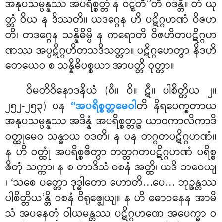
အနုပသမ္ပန္နဿ အပရိစ္စတ္တံ န ဝဋ္ဋတီ’’တိ ဝဒန္တိ။ တံ ယု
တ္တံ ဝိယ န ဒိဿတိ။ ယဒဂ္ဂေန ဟိ ပဋိဂ္ဂဟဏံ ဝိဇဟ
တိ၊ တဒဂ္ဂေန သန္နိဓိမ္ပိ န ကရောတိ ဝိဇဟိတပဋိဂ္ဂဟ
ဏဿ အပ္ပဋိဂ္ဂဟိတသဒိသတ္တာ။ ပဋိဂ္ဂဟေတွာ နိဒဟိ
တေယေဝ စ သန္နိဓိပစ္စယာ အာပတ္တိ ဝုတ္တာ။
ဝိမတိဝိနောဒနိယံ (ဝိ။ ဝိ။ ဋီ။ ပါစိတ္တိယ ၂။
၂၅၂-၂၅၃) ပန
‘‘အပရိစ္စတ္တမေဝါ
တိ နိရပေက္ခတာယ
အနုပသမ္ပန္နဿ အဒိန္နံ အပရိစ္စတ္တဉ္စ ယာဝကာလိကာဒိ
ဝတ္ထုမေဝ သန္ဓာယ ဝဒတိ၊ န ပန တဂ္ဂတပဋိဂ္ဂဟဏံ။
န ဟိ ဝတ္ထုံ အပရိစ္စဇိတွာ တတ္ထဂတပဋိဂ္ဂဟဏံ ပရိစ္စ
ဇိတုံ သက္ကာ၊ န စ တာဒိသံ ဝစနံ အတ္ထိ၊ ယဒိ ဘဝေယျ
၊ ‘သစေ ပတ္တော ဒုဒ္ဓါတော ဟောတိ…ပေ… ဘုဉ္ဇန္တဿ
ပါစိတ္တိယ’န္တိ ဝစနံ ဝိရုဇ္ဈေယျ။ န ဟိ ဓောဝနေန အာမိ
သံ အပနေတုံ ဝါယမန္တဿ ပဋိဂ္ဂဟဏေ အပေက္ခာ ဝ