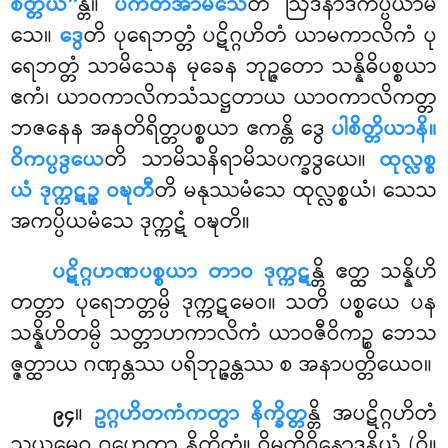
စိတ္တိယ’’
န္တိ။
ပကတိအာမိသေ
တိ ဩဒနာဒိကပ္ပိယာမိ
သေ။
ဒွေ
တိ ပုရေဘတ္တံ ပဋိဂ္ဂဟိတံ ယာမကာလိကံ ပု
ရေဘတ္တံ သာမိသေန မုခေန ဘုဉ္ဇတော သန္နိဓိပစ္စယာ
ဧကံ၊ ယာဝကာလိကသံသဋ္ဌတာယ ယာဝကာလိကတ္တ
ဘဇနေန အနတိရိတ္တပစ္စယာ ဧကန္တိ ဒွေ
ပါစိတ္တိယာနိ။
ဝိကပ္ပဒွယေ
တိ သာမိသနိရာမိသပက္ခဒွယေ။
ထုလ္လစ္စ
ယံ ဒုက္ကဋဉ္စ ဝဍ္ဎတီ
တိ မနုဿမံသေ ထုလ္လစ္စယံ၊ သေသ
အကပ္ပိယမံသေ ဒုက္ကဋံ ဝဍ္ဎတိ။
ပဋိဂ္ဂဟဏပစ္စယာ တာဝ ဒုက္ကဋ
န္တိ ဧတ္ထ သန္နိဟိ
တတ္တာ ပုရေဘတ္တမ္ပိ ဒုက္ကဋမေဝ။ သတိ ပစ္စယေ ပန
သန္နိဟိတမ္ပိ သတ္တာဟကာလိကံ ယာဝဇီဝိကဉ္စ ဘေသ
ဇ္ဇတ္ထာယ ဂဏှန္တဿ ပရိဘုဉ္ဇန္တဿ စ အနာပတ္တိယေဝ။
။
ဥဂ္ဂဟိတကံ
ကတွာ နိက္ခိတ္တ
န္တိ အပဋိဂ္ဂဟိတံ
၉၄
သယမေဝ ဂဟေတွာ နိက္ခိတ္တံ။ ဝိမတိဝိနောဒနိယံ (ဝိ။