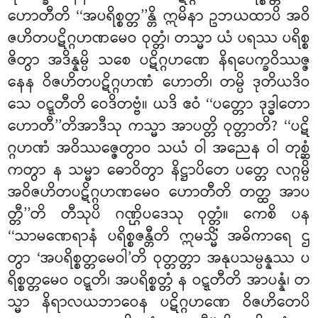
ဟောတီတိ ‘‘အပရိစ္စတ္တ’’န္တိ ဣမိနာ ဥဘယထာပိ အဝိ
ဇဟိတပဋိဂ္ဂဟဏမေဝ ဝုတ္တံ၊ တသ္မာ ယံ ပရဿ ပရိစ္စ
ဇိတွာ အဒိန္နမ္ပိ သစေ ပဋိဂ္ဂဟဏေ နိရပေက္ခဝိဿဇ္ဇ
နေန ဝိဇဟိတပဋိဂ္ဂဟဏံ ဟောတိ၊ တမ္ပိ ဒုတိယဒိဝ
သေ ဝဋ္ဋတီတိ ဝေဒိတဗ္ဗံ။ ယဒိ ဧဝံ ‘‘ပတ္တော ဒုဒ္ဓါတော
ဟောတီ’’တိအာဒီသု ကသ္မာ အာပတ္တိ ဝုတ္တာတိ? ‘‘ပဋိ
ဂ္ဂဟဏံ အဝိဿဇ္ဇေတွာဝ
သယံ ဝါ အညေန ဝါ တုစ္ဆံ
ကတွာ န သမ္မာ ဓောဝိတွာ နိဋ္ဌာပိတေ ပတ္တေ လဂ္ဂမ္ပိ
အဝိဇဟိတပဋိဂ္ဂဟဏမေဝ ဟောတီတိ တတ္ထ အာပ
တ္တီ’’တိ တီသုပိ ဂဏ္ဌိပဒေသု ဝုတ္တံ။ ကေစိ ပန
‘‘သာမဏေရာနံ ပရိစ္စဇန္တီတိ ဣမသ္မိံ အဓိကာရေ ဌ
တွာ ‘အပရိစ္စတ္တမေဝါ’တိ ဝုတ္တတ္တာ အနုပသမ္ပန္နဿ ပ
ရိစ္စတ္တမေဝ ဝဋ္ဋတိ၊ အပရိစ္စတ္တံ န ဝဋ္ဋတီတိ အာပန္နံ၊ တ
သ္မာ နိရာလယဘာဝေန ပဋိဂ္ဂဟဏေ ဝိဇဟိတေပိ