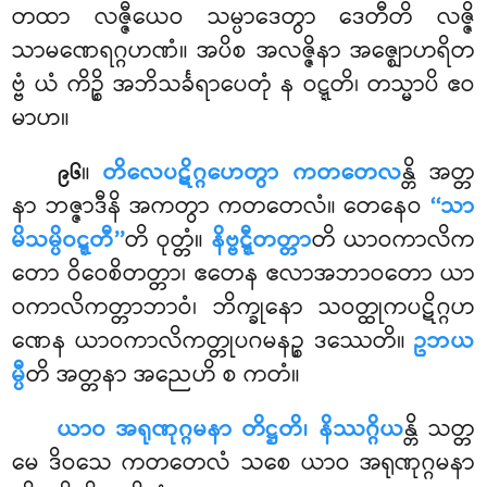
တထာ လဇ္ဇီယေဝ သမ္ပာဒေတွာ ဒေတီတိ လဇ္ဇိ
သာမဏေရဂ္ဂဟဏံ။ အပိစ အလဇ္ဇိနာ အဇ္ဈောဟရိတ
ဗ္ဗံ ယံ ကိဉ္စိ အဘိသင်္ခရာပေတုံ န ဝဋ္ဋတိ၊ တသ္မာပိ ဧဝ
မာဟ။
။
တိလေ
ပဋိဂ္ဂဟေတွာ ကတတေလ
န္တိ အတ္တ
၉၆
နာ ဘဇ္ဇာဒီနိ အကတွာ ကတတေလံ။ တေနေဝ
‘‘သာ
မိသမ္ပိ
ဝဋ္ဋတီ’’
တိ ဝုတ္တံ။
နိဗ္ဗဋ္ဋီတတ္တာ
တိ ယာဝကာလိက
တော ဝိဝေစိတတ္တာ၊ ဧတေန ဧလာအဘာဝတော ယာ
ဝကာလိကတ္တာဘာဝံ၊ ဘိက္ခုနော သဝတ္ထုကပဋိဂ္ဂဟ
ဏေန ယာဝကာလိကတ္တုပဂမနဉ္စ ဒဿေတိ။
ဥဘယ
မ္ပီ
တိ အတ္တနာ အညေဟိ စ ကတံ။
ယာဝ အရုဏုဂ္ဂမနာ တိဋ္ဌတိ၊ နိဿဂ္ဂိယ
န္တိ သတ္တ
မေ ဒိဝသေ ကတတေလံ သစေ ယာဝ အရုဏုဂ္ဂမနာ