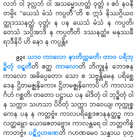
လဘံ ဝါ ဒုလ္လဘံ ဝါ အသမ္မောဟတ္ထံ ဝုတ္တံ
။ ဧဝံ နဝနီ
တမ္ပိ။ ‘‘ယေသံ မံသံ ကပ္ပတီ’’တိ စ ဣဒံ နိဿဂ္ဂိယဝ
တ္ထုဒဿနတ္ထံ ဝုတ္တံ၊ န ပန ယေသံ မံသံ န ကပ္ပတိ၊
တေသံ သပ္ပိအာဒိ န ကပ္ပတီတိ ဒဿနတ္ထံ။ မနုဿခီ
ရာဒီနိပိ ဟိ နော န ကပ္ပန္တိ။
။
ယာဝ ကာလော နာတိက္ကမတိ၊ တာဝ ပရိဘု
၉၃
ဉ္ဇိတုံ ဝဋ္ဋတီ
တိ ဧတ္ထ
ကာလော
တိ ဘိက္ခူနံ ဘောဇန
ကာလော အဓိပ္ပေတော၊ သော စ သဗ္ဗန္တိမေန ပရိစ္ဆေ
ဒေန ဌိတမဇ္ဈနှိကော။ ဌိတမဇ္ဈနှိကောပိ ဟိ
ကာလသ
င်္ဂဟံ ဂစ္ဆတိ၊ တတော ပဋ္ဌာယ ပန ခါဒိတုံ ဝါ ဘုဉ္ဇိတုံ ဝါ
န သက္ကာ၊ သဟသာ ပိဝိတုံ သက္ကာ ဘဝေယျ၊ ကုက္ကုစ္စ
ကေန ပန န ကတ္တဗ္ဗံ။ ကာလပရိစ္ဆေဒဇာနနတ္ထဉ္စ ကာ
လတ္ထမ္ဘော ယောဇေတဗ္ဗော။ ကာလန္တရေ ဝါ ဘတ္တကိစ္စံ
ကာတဗ္ဗံ။
ပဋိဂ္ဂဟဏေ
တိ ဂဟဏမေဝ သန္ဓာယ ဝုတ္