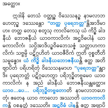
အတ္ထော။
ဣဒါနိ တေသံ ဝတ္ထုဉ္စ ဝိသေသနဉ္စ နာမလာဘ
ဟေတုဉ္စ ဒဿေန္တော
‘‘တတ္ထ ပုရေဘတ္တ’’
န္တိအာဒိမာ
ဟ။ တတ္ထ တေသု စတူသု ကာလိကေသု ယံ ကိဉ္စိ ခါဒ
နီယံ ဘောဇနီယံ ယာဝကာလိကံ၊ အဋ္ဌဝိဓပါနံ ယာ
မကာလိကံ၊ သပ္ပိအာဒိပဉ္စဝိဓဘေသဇ္ဇံ သတ္တာဟကာ
လိကံ၊ သဗ္ဗမ္ပိ ပဋိဂ္ဂဟိတံ ယာဝဇီဝိကံ ဣတိ ဝုစ္စတီတိ
သမ္ဗန္ဓော။
ယံ ကိဉ္စိ ခါဒနီယဘောဇနီယ
န္တိ ဧတ္ထ အတိ
ဗျာပိတံ ပရိဟရိတုံ ဝိသေသနမာဟ
‘‘ပုရေဘတ္တ’’
န္တျာ
ဒိ။ ပုရေဘတ္တံ ပဋိဂ္ဂဟေတွာ ပရိဘုဉ္ဇိတဗ္ဗမေဝ ယာဝ
ကာလိကံ၊ န အညံ ခါဒနီယံ ဘောဇနီယန္တျတ္ထော။
ယာဝ…ပေ… ပရိဘုဉ္ဇိတဗ္ဗတော
တိ နာမလာဘဟေ
တုံ၊ ဧတေန ယာဝ ကာလော အဿာတိ
ယာဝကာလိ
က
န္တိ ဝစနတ္ထံ ဒဿေတိ။
အဋ္ဌဝိဓံ ပါန
န္တိ ဧတ္ထ အဗျာပိ