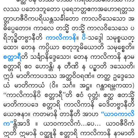
လဿ ပဘေဒဘူတော ပုရေဘတ္တဧကအဟောရတ္တသ
တ္တာဟဇီဝိကပရိယန္တသင်္ခါတော ကာလဝိသေသော အ
ဓိပ္ပေတော။ ကာလေ တသ္မိံ တသ္မိံ ကာလဝိသေသေ ပ
ရိဘုဉ္ဇိတဗ္ဗာနီတိ
ကာလိကာနိ
။
ပိ
-သဒ္ဒေါ သမုစ္စယတ္
ထော၊ တေန ကပ္ပိယာ စတုဘူမိယောတိ သမုစ္စေတိ။
စတ္တာရီ
တိ သင်္ချာနိဒ္ဒေသော၊ တေန ကာလိကာနိ နာမ
စတ္တာရိ ဧဝ ဟောန္တိ၊ န တီဏိ န ပဉ္စာတိ ဒဿေတိ၊
ဣဒံ မာတိကာပဒဿ အတ္ထဝိဝရဏံ။ တတ္ထ ဥဒ္ဒေသေ
ယံ မာတိကာယံ (ဝိ။ သင်္ဂ။ အဋ္ဌ။ ဂန္ထာရမ္ဘကထာ)
‘‘ကာလိကာနိပိ စတ္တာရီ’’တိ ဧဝံ ဝုတ္တံ၊ ဧတ္ထ ဧတသ္မိံ
မာတိကာပဒေ စတ္တာရိ ကာလိကာနိ ဝေဒိတဗ္ဗာနီတိ
ယောဇနာ။ ကတမာနိ တာနီတိ အာဟ
‘‘ယာဝကာလိ
က’’
န္တိအာဒိ
။ ယာဝကာလိကံ…ပေ… ယာဝဇီဝိကံ
ဣတိ ဣမာနိ ဝတ္ထူနိ စတ္တာရိ ကာလိကာနိ နာမာတိ