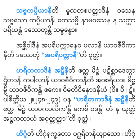
သဗ္ဗကပ္ပိယာနီ
တိ မူလတစပတ္တာဒီနံ ဝသေန
သဗ္ဗသော ကပ္ပိယာနိ၊ တေသမ္ပိ နာမဝသေန န သက္ကာ
ပရိယန္တံ ဒဿေတုန္တိ သမ္ဗန္ဓော။
အစ္ဆိဝါဒီနံ အပရိပက္ကာနေဝ ဖလာနိ ယာဝဇီဝိကာ
နီတိ ဒဿေတုံ
‘‘အပရိပက္ကာနီ’’
တိ ဝုတ္တံ။
ဟရီတကာဒီနံ အဋ္ဌီနီ
တိ ဧတ္ထ မိဉ္ဇံ ပဋိစ္ဆာဒေတွာ
ဌိတာနိ ကပါလာနိ ယာဝဇီဝိကာနီတိ အာစရိယာ။ မိဉ္ဇ
မ္ပိ ယာဝဇီဝိကန္တိ ဧကေ။ ဝိမတိဝိနောဒနိယံ (ဝိ။ ဝိ။ ဋီ။
ပါစိတ္တိယ ၂။၂၄၈-၂၄၉) ပန
‘‘ဟရီတကာဒီနံ အဋ္ဌီနီ
တိ
ဧတ္ထ
‘မိဉ္ဇံ ယာဝကာလိက’န္တိ ကေစိ ဝဒန္တိ၊ တံ န ယုတ္တံ
အဋ္ဌကထာယံ အဝုတ္တတ္တာ’’တိ ဝုတ္တံ။
ဟိင်္ဂူ
တိ ဟိင်္ဂုရုက္ခတော ပဂ္ဃရိတနိယျာသော။ ဟိင်္ဂု