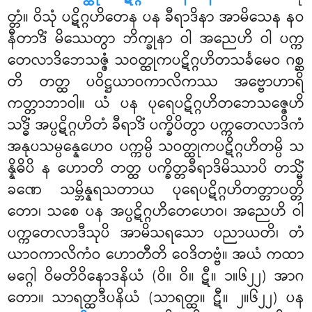
တ္တံ။ ဝိသုံ ပဋိဂ္ဂဟိတေန ပန ခီရာဒိနာ အာမိသေန နဝ
နီတာဒိံ မိဿေတွာ ဘိက္ခုနာ ဝါ အညေဟိ ဝါ ပက္က
တေလာဒိဘေသဇ္ဇံ သဝတ္ထုကပဋိဂ္ဂဟိတသင်္ခမေဝ ဂစ္ဆ
တိ တတ္ထ ပဝိဋ္ဌယာဝကာလိကဿ အဗ္ဗောဟာရိ
ကတ္တာဘာဝါ။ ယံ ပန ပုရေပဋိဂ္ဂဟိတဘေသဇ္ဇေဟိ
သဒ္ဓိံ အပ္ပဋိဂ္ဂဟိတံ ခီရာဒိံ ပက္ခိပိတွာ ပက္ကတေလာဒိကံ
အနုပသမ္ပန္နေဟေဝ ပက္ကမ္ပိ သဝတ္ထုကပဋိဂ္ဂဟိတမ္ပိ သ
န္နိဓိပိ န ဟောတိ တတ္ထ ပက္ခိတ္တခီရာဒိမိဿာပိ တသ္မိံ
ခဏေ သမ္ဘိန္နရသတာယ ပုရေပဋိဂ္ဂဟိတတ္တာပတ္တိ
တော၊ သစေ ပန အပ္ပဋိဂ္ဂဟိတေဟေဝ၊ အညေဟိ ဝါ
ပက္ကတေလာဒီသုပိ အာမိသရသော ပညာယတိ၊ တံ
ယာဝကာလိကံဝ ဟောတီတိ ဝေဒိတဗ္ဗံ။ အယံ ကထာ
မဂ္ဂေါ ဝိမတိဝိနောဒနိယံ (ဝိ။ ဝိ။ ဋီ။ ၁။၆၂၂) အာဂ
တော။ သာရတ္ထဒီပနိယံ (သာရတ္ထ။ ဋီ။ ၂။၆၂၂) ပန