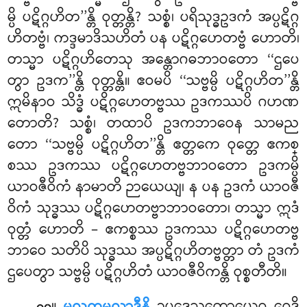
မ္ပိ ပဋိဂ္ဂဟိတ’’န္တိ ဝုတ္တန္တိ? သစ္စံ၊ ပရိသုဒ္ဓဥဒကံ အပ္ပဋိဂ္ဂ
ဟိတဗ္ဗံ၊ ကဒ္ဒမာဒိသဟိတံ ပန ပဋိဂ္ဂဟေတဗ္ဗံ ဟောတိ၊
တသ္မာ ပဋိဂ္ဂဟိတေသု အန္တောဂဓဘာဝတော ‘‘ဌပေ
တွာ ဥဒက’’န္တိ ဝုတ္တန္တိ။ ဧဝမပိ ‘‘သဗ္ဗမ္ပိ ပဋိဂ္ဂဟိတ’’န္တိ
ဣမိနာဝ သိဒ္ဓံ ပဋိဂ္ဂဟေတဗ္ဗဿ ဥဒကဿပိ ဂဟဏ
တောတိ? သစ္စံ၊ တထာပိ ဥဒကဘာဝေန သာမည
တော ‘‘သဗ္ဗမ္ပိ ပဋိဂ္ဂဟိတ’’န္တိ ဧတ္တကေ ဝုတ္တေ ဧကစ္
စဿ ဥဒကဿ ပဋိဂ္ဂဟေတဗ္ဗဘာဝတော ဥဒကမ္ပိ
ယာဝဇီဝိကံ နာမာတိ ဉာယေယျ၊ န ပန ဥဒကံ ယာဝဇီ
ဝိကံ သုဒ္ဓဿ ပဋိဂ္ဂဟေတဗ္ဗာဘာဝတော၊ တသ္မာ ဣဒံ
ဝုတ္တံ ဟောတိ – ဧကစ္စဿ ဥဒကဿ ပဋိဂ္ဂဟေတဗ္ဗ
ဘာဝေ သတိပိ သုဒ္ဓဿ အပ္ပဋိဂ္ဂဟိတဗ္ဗတ္တာ တံ ဥဒကံ
ဌပေတွာ သဗ္ဗမ္ပိ ပဋိဂ္ဂဟိတံ ယာဝဇီဝိကန္တိ ဝုစ္စတီတိ။