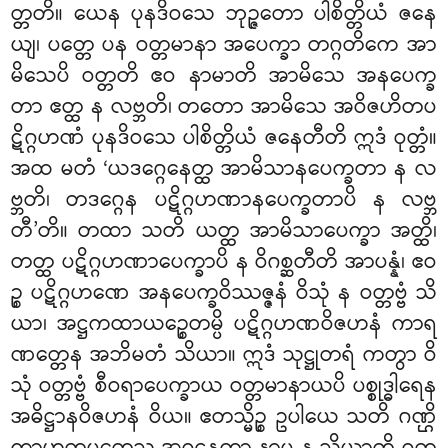
တ္တတိ။ ယေန ပုနဒိဝသေ ဘုဉ္ဇတော ပါစိတ္တိယံ ဇနေ
ယျ၊ ပတ္တေ ပန ဝတ္တမာနာ အပေက္ခာ တဂ္ဂတိကေ အာ
မိသေပိ ဝတ္တတိ ဧဝ နာမာတိ အာမိသေ အနပေက္ခ
တာ ဧတ္ထ န လဗ္ဘတိ၊ တတော အာမိသေ အဝိဇဟိတပ
ဋိဂ္ဂဟဏံ ပုနဒိဝသေ ပါစိတ္တိယံ ဇနေတီတိ ဣဒံ ဝုတ္တံ။
အထ မတံ ‘ယဒဂ္ဂေနေတ္ထ အာမိသာနပေက္ခတာ န လ
ဗ္ဘတိ၊ တဒဂ္ဂေန ပဋိဂ္ဂဟဏာနပေက္ခတာပိ န လဗ္ဘ
တီ’တိ။ တထာ သတိ ယတ္ထ အာမိသာပေက္ခာ အတ္ထိ၊
တတ္ထ ပဋိဂ္ဂဟဏာပေက္ခာပိ န ဝိဂစ္ဆတီတိ အာပန္နံ၊ ဧဝ
ဉ္စ ပဋိဂ္ဂဟဏေ အနပေက္ခဝိဿဇ္ဇနံ ဝိသုံ န ဝတ္တဗ္ဗံ သိ
ယာ၊ အဋ္ဌကထာယဉ္စေတမ္ပိ ပဋိဂ္ဂဟဏဝိဇဟနံ ကာရ
ဏတ္တေန အဘိမတံ သိယာ။ ဣဒံ သုဋ္ဌုတရံ ကတွာ ဝိ
သုံ
ဝတ္တဗ္ဗံ စီဝရာပေက္ခာယ ဝတ္တမာနာယပိ ပစ္စုဒ္ဓါရေန
အဓိဋ္ဌာနဝိဇဟနံ ဝိယ။ ဧတသ္မိဉ္စ ဥပါယေ သတိ ဂဏ္ဌိ