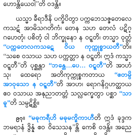
ဟောန္တိယေဝါ’’တိ ဝဒန္တိ။
ယသ္မာ ခီရာဒီနိ ပက္ခိပိတွာ ပက္ကဘေသဇ္ဇတေလေ
ကသဋံ အာမိသဂတိကံ၊ တေန သဟ တေလံ ပဋိဂ္
ဂဟေတုံ၊ ပစိတုံ ဝါ ဘိက္ခုနော န ဝဋ္ဋတိ၊ တသ္မာ ဝုတ္တံ
‘‘ပက္ကတေလကသဋေ ဝိယ ကုက္ကုစ္စာယတီ’’
တိ။
‘‘သစေ ဝသာယ သဟ ပက္ကတ္တာ န ဝဋ္ဋတိ၊ ဣဒံ ကသ္မာ
ဝဋ္ဋတီ’’တိ ပုစ္ဆန္တာ
‘‘ဘန္တေ…ပေ… ဝဋ္ဋတီ’’
တိ အာဟံ
သု၊ ထေရော အတိကုက္ကုစ္စကတာယ
‘‘ဧတမ္ပိ
အာဝုသော န ဝဋ္ဋတီ’’
တိ
အာဟ၊ ရောဂနိဂ္ဂဟတ္ထာယ
ဧဝ ဝသာယ အနုညာတတ္တံ သလ္လက္ခေတွာ ပစ္ဆာ
‘‘သာ
ဓူ’’
တိ သမ္ပဋိစ္ဆိ။
။
‘‘မဓုကရီဟိ မဓုမက္ခိကာဟီ
တိ ဣဒံ ခုဒ္ဒက
၉၇
ဘမရာနံ ဒွိန္နံ ဧဝ ဝိသေသန’’န္တိ ကေစိ ဝဒန္တိ။ အညေ