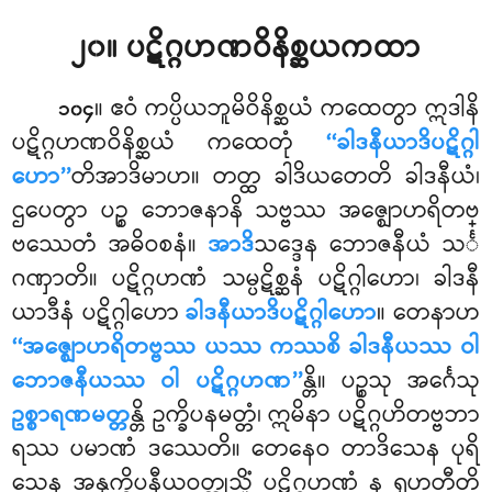
၂၀။ ပဋိဂ္ဂဟဏဝိနိစ္ဆယကထာ
။ ဧဝံ
ကပ္ပိယဘူမိဝိနိစ္ဆယံ ကထေတွာ ဣဒါနိ
၁၀၄
ပဋိဂ္ဂဟဏဝိနိစ္ဆယံ ကထေတုံ
‘‘ခါဒနီယာဒိပဋိဂ္ဂါ
ဟော’’
တိအာဒိမာဟ။ တတ္ထ ခါဒိယတေတိ ခါဒနီယံ၊
ဌပေတွာ ပဉ္စ ဘောဇနာနိ သဗ္ဗဿ အဇ္ဈောဟရိတဗ္
ဗဿေတံ အဓိဝစနံ။
အာဒိ
သဒ္ဒေန ဘောဇနီယံ
သင်္
ဂဏှာတိ။ ပဋိဂ္ဂဟဏံ သမ္ပဋိစ္ဆနံ ပဋိဂ္ဂါဟော၊ ခါဒနီ
ယာဒီနံ ပဋိဂ္ဂါဟော
ခါဒနီယာဒိပဋိဂ္ဂါဟော
။ တေနာဟ
‘‘အဇ္ဈောဟရိတဗ္ဗဿ ယဿ ကဿစိ ခါဒနီယဿ ဝါ
ဘောဇနီယဿ ဝါ ပဋိဂ္ဂဟဏ’’
န္တိ။ ပဉ္စသု အင်္ဂေသု
ဥစ္စာရဏမတ္တ
န္တိ ဥက္ခိပနမတ္တံ၊ ဣမိနာ ပဋိဂ္ဂဟိတဗ္ဗဘာ
ရဿ ပမာဏံ ဒဿေတိ။ တေနေဝ တာဒိသေန ပုရိ
သေန အနုက္ခိပနီယဝတ္ထုသ္မိံ ပဋိဂ္ဂဟဏံ န ရုဟတီတိ