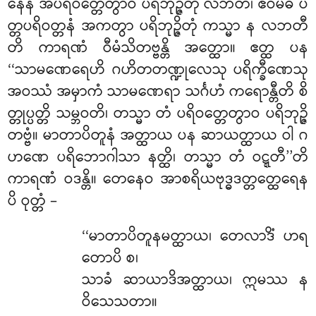
နေန အပရိဝတ္တေတွာဝ ပရိဘုဉ္ဇိတုံ လဘတိ၊ ဧဝမိဓ ပ
တ္တပရိဝတ္တနံ အကတွာ ပရိဘုဉ္ဇိတုံ ကသ္မာ န လဘတီ
တိ ကာရဏံ ဝီမံသိတဗ္ဗန္တိ အတ္ထော။ ဧတ္ထ ပန
‘‘သာမဏေရေဟိ ဂဟိတတဏ္ဍုလေသု ပရိက္ခီဏေသု
အဝဿံ အမှာကံ သာမဏေရာ သင်္ဂဟံ ကရောန္တီတိ စိ
တ္တုပ္ပတ္တိ သမ္ဘဝတိ၊ တသ္မာ တံ ပရိဝတ္တေတွာဝ ပရိဘုဉ္ဇိ
တဗ္ဗံ။ မာတာပိတူနံ အတ္ထာယ ပန ဆာယတ္ထာယ ဝါ ဂ
ဟဏေ ပရိဘောဂါသာ နတ္ထိ၊ တသ္မာ တံ ဝဋ္ဋတီ’’တိ
ကာရဏံ ဝဒန္တိ။ တေနေဝ အာစရိယဗုဒ္ဓဒတ္တတ္ထေရေန
ပိ ဝုတ္တံ –
‘‘မာတာပိတူနမတ္ထာယ၊ တေလာဒိံ ဟရ
တောပိ စ၊
သာခံ ဆာယာဒိအတ္ထာယ၊ ဣမဿ န
ဝိသေသတာ။