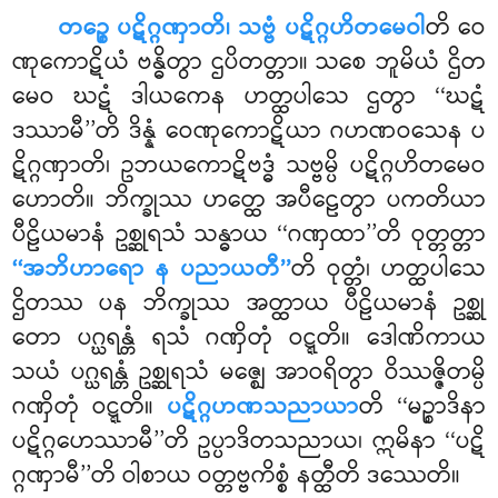
တဉ္စေ ပဋိဂ္ဂဏှာတိ၊ သဗ္ဗံ ပဋိဂ္ဂဟိတမေဝါ
တိ ဝေ
ဏုကောဋိယံ ဗန္ဓိတွာ ဌပိတတ္တာ။ သစေ ဘူမိယံ ဌိတ
မေဝ ဃဋံ ဒါယကေန ဟတ္ထပါသေ ဌတွာ ‘‘ဃဋံ
ဒဿာမီ’’တိ ဒိန္နံ ဝေဏုကောဋိယာ ဂဟဏဝသေန ပ
ဋိဂ္ဂဏှာတိ၊ ဥဘယကောဋိဗဒ္ဓံ သဗ္ဗမ္ပိ ပဋိဂ္ဂဟိတမေဝ
ဟောတိ။ ဘိက္ခုဿ ဟတ္ထေ အပီဠေတွာ ပကတိယာ
ပီဠိယမာနံ ဥစ္ဆုရသံ သန္ဓာယ ‘‘ဂဏှထာ’’တိ ဝုတ္တတ္တာ
‘‘အဘိဟာရော န ပညာယတီ’’
တိ ဝုတ္တံ၊ ဟတ္ထပါသေ
ဌိတဿ ပန ဘိက္ခုဿ အတ္ထာယ ပီဠိယမာနံ ဥစ္ဆု
တော ပဂ္ဃရန္တံ ရသံ ဂဏှိတုံ ဝဋ္ဋတိ။ ဒေါဏိကာယ
သယံ ပဂ္ဃရန္တံ ဥစ္ဆုရသံ မဇ္ဈေ အာဝရိတွာ ဝိဿဇ္ဇိတမ္ပိ
ဂဏှိတုံ ဝဋ္ဋတိ။
ပဋိဂ္ဂဟဏသညာယာ
တိ ‘‘မဉ္စာဒိနာ
ပဋိဂ္ဂဟေဿာမီ’’တိ ဥပ္ပာဒိတသညာယ၊ ဣမိနာ ‘‘ပဋိ
ဂ္ဂဏှာမီ’’တိ ဝါစာယ ဝတ္တဗ္ဗကိစ္စံ နတ္ထီတိ ဒဿေတိ။