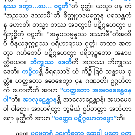
နဿ ဒတွာ…ပေ… ဝဋ္ဋတီ’’
တိ ဝုတ္တံ။ ယသ္မာ ပန တံ
‘‘အညဿ ဒဿာမီ’’တိ စိတ္တုပ္ပာဒမတ္တေန ပရသန္တကံ
န ဟောတိ၊ တသ္မာ တဿ အဒတွာပိ ပဋိဂ္ဂဟေတွာ ပ
ရိဘုဉ္ဇိတုံ ဝဋ္ဋတိ။ ‘‘အနုပသမ္ပန္နဿ ဒဿာမီ’’တိအာဒိ
ပိ ဝိနယဒုက္ကဋဿ ပရိဟာရာယ
ဝုတ္တံ၊ တထာ အက
တွာ ဂဟိတေပိ ပဋိဂ္ဂဟေတွာ ပရိဘုဉ္ဇတော အနာပ
တ္တိယေဝ။
ဘိက္ခုဿ ဒေတီ
တိ အညဿ ဘိက္ခုဿ
ဒေတိ။
ကဉ္ဇိက
န္တိ ခီရရသာဒိံ ယံ ကိဉ္စိ ဒြဝံ သန္ဓာယ ဝု
တ္တံ။ ဟတ္ထတော မောစေတွာ ပုန ဂဏှာတိ၊ ဥဂ္ဂဟိတ
ကံ ဟောတီတိ အာဟ
‘‘ဟတ္ထတော အမောစေန္တေနေ
ဝါ’’
တိ။
အာလုဠေန္တာန
န္တိ အာလောဠေန္တာနံ၊ အယမေဝ
ဝါ ပါဌော။ အာဟရိတွာ ဘူမိယံ ဌပိတတ္တာ အဘိဟာ
ရော နတ္ထီတိ အာဟ
‘‘ပတ္တော ပဋိဂ္ဂဟေတဗ္ဗော’’
တိ။
။
ပဌမတရံ ဥဠုင်္ကတော ထေဝါ ပတ္တေ ပတ
၁၀၇