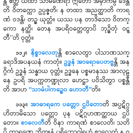
န္တိ ဧတ္ထ ယထာ သာမဏေရာ ဣတော အမှာကမ္ပိ ဒေန္တီ
တိ ဝိတက္ကော ဥပ္ပဇ္ဇတိ၊ န တထာ အညတ္ထာတိ ကာရ
ဏံ ဝဒန္တိ၊ တဉ္စ ယုတ္တံ။ ယဿ ပန တာဒိသော ဝိတက္
ကော နတ္ထိ၊ တေန အပရိဝတ္တေတွာပိ ဘုဉ္ဇိတုံ ဝဋ္ဋ
တီ’’တိ ဝုတ္တံ။
။
နိစ္စာလေတု
န္တိ စာလေတွာ ပါသာဏသက္
၁၁၂
ခရာဒိအပနယနံ ကာတုံ။
ဥဒ္ဓနံ အာရောပေတဗ္ဗ
န္တိ အန
ဂ္ဂိကံ ဥဒ္ဓနံ သန္ဓာယ ဝုတ္တံ။ ဥဒ္ဓနေ ပစ္စမာနဿ အာလုဠ
နေ ဥပရိ အပက္ကတဏ္ဍုလာ ဟေဋ္ဌာ ပဝိသိတွာ ပစ္စန္တီ
တိ အာဟ
‘‘သာမံပါကဉ္စေဝ ဟောတီ’’
တိ။
။
အာဓာရကေ ပတ္တော ဌပိတော
တိ အပ္ပဋိဂ္ဂ
၁၁၃
ဟိတာမိသော ပတ္တော ပုန ပဋိဂ္ဂဟဏတ္ထာယ ဌပိ
တော။
စာလေတီ
တိ ဝိနာ ကာရဏံ စာလေတိ၊ သတိ
ပိ ကာရဏေ ဘိက္ခူနံ ပရိဘောဂါရဟံ စာလေတုံ န ဝ