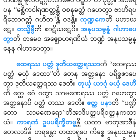
ဟဏန္တိ မူလပဋိဂ္ဂဟဏမေဝ ဝဋ္ဋတီ’’တိ ဝုတ္တံ။ အပရေ
ပန ‘‘မစ္ဆိကဝါရဏတ္ထန္တိ ဝစနမတ္တံ ဂဟေတွာ ဗာဟိရပ
ရိဘောဂတ္ထံ ဂဟိတ’’န္တိ ဝဒန္တိ။
ကုဏ္ဍကေ
တိ မဟာဃ
ဋေ။
တသ္မိမ္ပီ
တိ စာဋိဃဋေပိ။
အနုပသမ္ပန္နံ ဂါဟာပေ
တွာ
တိ တမေဝ အဇ္ဈောဟရဏီယံ ဘဏ္ဍံ အနုပသမ္ပန္
နေန ဂါဟာပေတွာ။
ထေရဿ ပတ္တံ ဒုတိယတ္ထေရဿာ
တိ ‘‘ထေရဿ
ပတ္တံ မယှံ ဒေထာ’’တိ တေန အတ္တနော ပရိစ္စဇာပေ
တွာ ဒုတိယတ္ထေရဿ ဒေတိ။
တုယှံ ယာဂုံ မယှံ ဒေဟီ
တိ ဧတ္ထ ဧဝံ ဝတွာ သာမဏေရဿ ပတ္တံ ဂဟေတွာ
အတ္တနောပိ ပတ္တံ တဿ ဒေတိ။
ဧတ္ထ ပနာ
တိ ‘‘ပဏ္ဍိ
တော သာမဏေရော’’တိအာဒိပတ္တပရိဝတ္တနကထာ
ယံ။
ကာရဏံ ဥပပရိက္ခိတဗ္ဗ
န္တိ ယထာ မာတုအာဒီနံ
တေလာဒီနိ ဟရန္တော တထာရူပေ ကိစ္စေ အနုပသမ္ပန္