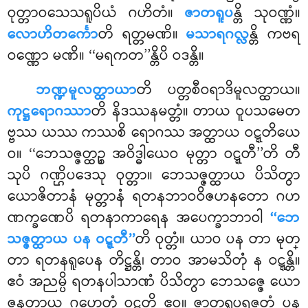
ဝုတ္တာဝသေသရူပိယံ ဂဟိတံ။
ဇာတရူပ
န္တိ သုဝဏ္ဏံ။
လောဟိတင်္ကော
တိ ရတ္တမဏိ။
မသာရဂလ္လ
န္တိ ကဗရ
ဝဏ္ဏော မဏိ။ ‘‘မရကတ’’န္တိပိ ဝဒန္တိ။
ဘဏ္ဍမူလတ္ထာယာ
တိ ပတ္တစီဝရာဒိမူလတ္ထာယ။
ကုဋ္ဌရောဂဿာ
တိ နိဒဿနမတ္တံ။ တာယ ဝူပသမေတ
ဗ္ဗဿ ယဿ ကဿစိ ရောဂဿ အတ္ထာယ ဝဋ္ဋတိယေ
ဝ။ ‘‘ဘေသဇ္ဇတ္ထဉ္စ အဝိဒ္ဓါယေဝ မုတ္တာ ဝဋ္ဋတီ’’တိ တီ
သုပိ ဂဏ္ဌိပဒေသု ဝုတ္တာ။ ဘေသဇ္ဇတ္ထာယ ပိသိတွာ
ယောဇိတာနံ မုတ္တာနံ ရတနဘာဝဝိဇဟနတော ဂဟ
ဏက္ခဏေပိ
ရတနာကာရေန အပေက္ခာဘာဝါ
‘‘ဘေ
သဇ္ဇတ္ထာယ ပန ဝဋ္ဋတီ’’
တိ ဝုတ္တံ။ ယာဝ ပန တာ မုတ္
တာ ရတနရူပေန တိဋ္ဌန္တိ၊ တာဝ အာမသိတုံ န ဝဋ္ဋန္တိ။
ဧဝံ အညမ္ပိ ရတနပါသာဏံ ပိသိတွာ ဘေသဇ္ဇေ ယော
ဇနတ္ထာယ ဂဟေတုံ ဝဋ္ဋတိ ဧဝ။ ဇာတရူပရဇတံ ပန