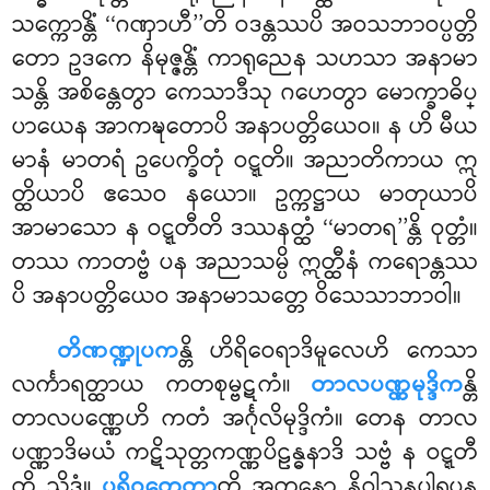
သက္ကောန္တိံ ‘‘ဂဏှာဟီ’’တိ ဝဒန္တဿပိ အဝသဘာဝပ္ပတ္တိ
တော ဥဒကေ နိမုဇ္ဇန္တိံ ကာရုညေန သဟသာ အနာမာ
သန္တိ အစိန္တေတွာ ကေသာဒီသု ဂဟေတွာ မောက္ခာဓိပ္
ပာယေန အာကဍ္ဎတောပိ အနာပတ္တိယေဝ။ န ဟိ မီယ
မာနံ မာတရံ ဥပေက္ခိတုံ ဝဋ္ဋတိ။ အညာတိကာယ ဣ
တ္ထိယာပိ ဧသေဝ နယော။ ဥက္ကဋ္ဌာယ မာတုယာပိ
အာမာသော န ဝဋ္ဋတီတိ ဒဿနတ္ထံ ‘‘မာတရ’’န္တိ ဝုတ္တံ။
တဿ ကာတဗ္ဗံ ပန အညာသမ္ပိ ဣတ္ထီနံ ကရောန္တဿ
ပိ အနာပတ္တိယေဝ အနာမာသတ္တေ ဝိသေသာဘာဝါ။
တိဏဏ္ဍုပက
န္တိ
ဟိရိဝေရာဒိမူလေဟိ ကေသာ
လင်္ကာရတ္ထာယ ကတစုမ္ဗဋကံ။
တာလပဏ္ဏမုဒ္ဒိက
န္တိ
တာလပဏ္ဏေဟိ ကတံ အင်္ဂုလိမုဒ္ဒိကံ။ တေန တာလ
ပဏ္ဏာဒိမယံ ကဋိသုတ္တကဏ္ဏပိဠန္ဓနာဒိ သဗ္ဗံ န ဝဋ္ဋတီ
တိ သိဒ္ဓံ။
ပရိဝတ္တေတွာ
တိ အတ္တနော နိဝါသနပါရုပန