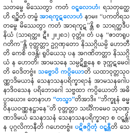
သတမ္ဗေ မိဿေတွာ ကတံ
ဝဋ္ဋလောဟံ၊
ရသတုတ္ထေ
ဟိ ရဉ္ဇိတံ တမ္ဗံ
အာရကူဋလောဟံ
နာမ။ ‘‘ပကတိရသ
တမ္ဗေ မိဿေတွာ ကတံ
အာရကူဋ’’န္တိ စ သာရတ္ထဒီပ
နိယံ (သာရတ္ထ။ ဋီ။ ၂။၂၈၁) ဝုတ္တံ။ တံ ပန ‘‘ဇာတရူပ
ဂတိက’’န္တိ ဝုတ္တတ္တာ ဥဂ္ဂဏှတော နိဿဂ္ဂိယမ္ပိ ဟောတီ
တိ ကေစိ ဝဒန္တိ၊ ရူပိယေသု ပန အဂဏိတတ္တာ နိဿဂ္ဂိ
ယံ န ဟောတိ၊ အာမသနေ သမ္ပဋိစ္ဆနေ စ ဒုက္ကဋမေဝါ
တိ ဝေဒိတဗ္ဗံ။
သဗ္ဗောပိ ကပ္ပိယော
တိ ယထာဝုတ္တသုဝ
ဏ္ဏာဒိမယာနံ သေနာသနပရိက္ခာရာနံ အာမသနဂေါပ
နာဒိဝသေန ပရိဘောဂေါ သဗ္ဗထာ ကပ္ပိယောတိ အဓိ
ပ္ပာယော။ တေနာဟ
‘‘တသ္မာ’’
တိအာဒိ။ ‘‘ဘိက္ခူနံ ဓမ္မ
ဝိနယဝဏ္ဏနဋ္ဌာနေ’’တိ ဝုတ္တတ္တာ သင်္ဃိကမေဝ သုဝဏ္
ဏာဒိမယံ သေနာသနံ သေနာသနပရိက္ခာရာ စ ဝဋ္ဋန္တိ၊
န ပုဂ္ဂလိကာနီတိ ဂဟေတဗ္ဗံ။
ပဋိဇဂ္ဂိတုံ ဝဋ္ဋန္တီ
တိ သေ