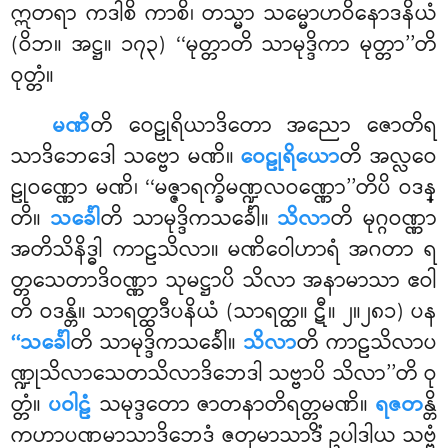
ဣတရာ ကဒါစိ ကာစိ၊ တသ္မာ သမ္မောဟဝိနောဒနိယံ
(ဝိဘ။ အဋ္ဌ။ ၁၇၃) ‘‘မုတ္တာတိ သာမုဒ္ဒိကာ မုတ္တာ’’တိ
ဝုတ္တံ။
မဏီ
တိ ဝေဠုရိယာဒိတော အညော ဇောတိရ
သာဒိဘေဒေါ သဗ္ဗော မဏိ။
ဝေဠုရိယော
တိ အလ္လဝေ
ဠုဝဏ္ဏော မဏိ၊ ‘‘မဇ္ဇာရက္ခိမဏ္ဍလဝဏ္ဏော’’တိပိ ဝဒန္
တိ။
သင်္ခေါ
တိ သာမုဒ္ဒိကသင်္ခေါ။
သိလာ
တိ မုဂ္ဂဝဏ္ဏာ
အတိသိနိဒ္ဓါ ကာဠသိလာ။ မဏိဝေါဟာရံ အဂတာ ရ
တ္တသေတာဒိဝဏ္ဏာ သုမဋ္ဌာပိ သိလာ အနာမာသာ ဧဝါ
တိ ဝဒန္တိ။ သာရတ္ထဒီပနိယံ (သာရတ္ထ။ ဋီ။ ၂။၂၈၁) ပန
‘‘သင်္ခေါ
တိ သာမုဒ္ဒိကသင်္ခေါ။
သိလာ
တိ ကာဠသိလာပ
ဏ္ဍုသိလာသေတသိလာဒိဘေဒါ သဗ္ဗာပိ သိလာ’’တိ ဝု
တ္တံ။
ပဝါဠံ
သမုဒ္ဒတော ဇာတနာတိရတ္တမဏိ။
ရဇတ
န္တိ
ကဟာပဏမာသာဒိဘေဒံ ဇတုမာသာဒိံ ဥပါဒါယ သဗ္ဗံ