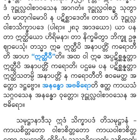
ဒံ ဒုဋ္ဌုလ္လဝါစာဝသေန အာဂတံ။ ဒုဋ္ဌုလ္လဝါစဉ္စ သုတွာ
တံ မာတုဂါမောပိ န ပဋိစ္ဆာဒေတိ။ တထာ ဟိ ဒုဋ္ဌုလ္လ
ဝါစာသိက္ခာပဒေ (ပါရာ။ ၂၈၃ အာဒယော) ယာ ပန
တာ ဣတ္ထိယော ဟိရိမနာ၊ တာ နိက္ခမိတွာ ဘိက္ခူ ဥဇ္
ဈာပေသုံ၊ တသ္မာ ဣဓ ဣတ္ထီပိ အနာပတ္တိံ ကရောတီ
တိ အာဟ
‘‘ဣတ္ထီပီ’’
တိ။ အထ ဝါ ဣဓ အပ္ပဋိစ္ဆန္နတ္တာ
ဣတ္ထီပိ အနာပတ္တိံ ကရောတိ၊ ပဌမေ ပန ပဋိစ္ဆန္နတ္တာ
ဣတ္ထိသတမ္ပိ အနာပတ္တိံ န ကရောတီတိ ဧဝမေတ္ထ အ
တ္ထော ဒဋ္ဌဗ္ဗော။
အနန္ဓော အဗဓိရော
တိ ဧတ္ထ ကာယသံ
သဂ္ဂဝသေန အနန္ဓော ဝုတ္တော၊ ဒုဋ္ဌုလ္လဝါစာဝသေန အ
ဗဓိရော။
သမုဋ္ဌာနာဒီသု
ဣဒံ သိက္ခာပဒံ တိသမုဋ္ဌာနံ –
ကာယစိတ္တတော ဝါစာစိတ္တတော ကာယဝါစာစိတ္တ