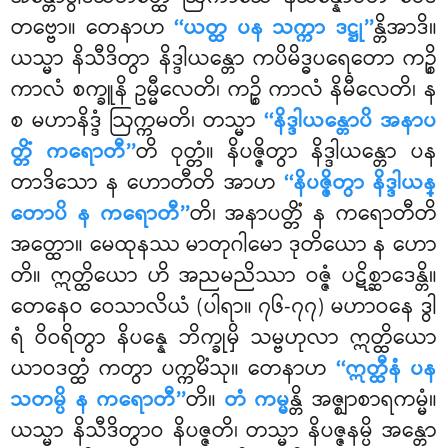
တဗ္ဗော။ တေနာဟ
‘‘ယတ္ထ ပန သက္ကာ ဒဋ္ဌု’’
န္တိအာဒိ။
ယသ္မာ နိသီဒိတွာ နိဒ္ဒါယန္တော ကပိမိဒ္ဓပရေတော ကဉ္စိ
ကာလံ စက္ခူနိ ဥမ္မီလေတိ၊ ကဉ္စိ ကာလံ နိမီလေတိ၊ န
စ မဟာနိဒ္ဒံ ဩက္ကမတိ၊ တသ္မာ
‘‘နိဒ္ဒါယန္တောပိ အနာပ
တ္တိံ ကရောတီ’’
တိ ဝုတ္တံ။ နိပဇ္ဇိတွာ နိဒ္ဒါယန္တော ပန
တာဒိသော န ဟောတီတိ အာဟ
‘‘နိပဇ္ဇိတွာ နိဒ္ဒါယန္
တောပိ န ကရောတီ’’
တိ၊ အနာပတ္တိံ န ကရောတီတိ
အတ္ထော။ မေထုနဿ မာတုဂါမော ဒုတိယော န ဟော
တိ။ ဣတ္ထိယော ဟိ အညမညိဿာ ဝဇ္ဇံ ပဋိစ္ဆာဒေန္တိ။
တေနေဝ ဝေသာလိယံ (ပါရာ။ ၇၆-၇၇) မဟာဝနေ ဒွါ
ရံ ဝိဝရိတွာ နိပန္နေ ဘိက္ခုမှိ သမ္ဗဟုလာ ဣတ္ထိယော
ယာဝဒတ္ထံ
ကတွာ ပက္ကမိံသု။ တေနာဟ
‘‘ဣတ္ထီနံ ပန
သတမ္ပိ န ကရောတီ’’
တိ။
တံ ကမ္မ
န္တိ အဇ္ဈာစာရကမ္မံ။
ယသ္မာ နိသီဒိတွာဝ နိပဇ္ဇတိ၊ တသ္မာ
နိပဇ္ဇနမ္ပိ အန္တော