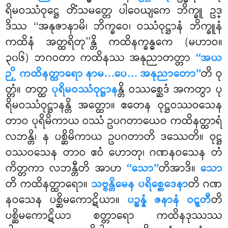
ရိမဝဿံဝုဋ္ဌေ တိံသမတ္တေ ပါဝေယျကေ ဘိက္ခူ ဥဒ္
ဒိဿ ‘‘အနုဇာနာမိ၊ ဘိက္ခဝေ၊ ဝဿံဝုဋ္ဌာနံ ဘိက္ခူနံ
ကထိနံ အတ္ထရိတု’’န္တိ ကထိနက္ခန္ဓကေ (မဟာဝ။
၃၀၆) ဘဂဝတာ ကထိနဿ အနုညာတတ္တာ
‘‘အယ
ဉှိ ကထိနတ္ထာရော နာမ…ပေ… အနုညာတော’’
တိ ဝု
တ္တံ။ တတ္ထ
ပုရိမဝဿံဝုဋ္ဌာန
န္တိ ဝဿစ္ဆေဒံ အကတွာ ပု
ရိမဝဿံဝုဋ္ဌာနန္တိ အတ္ထော။ ဧတေန ဝုဋ္ဌဝဿဝသေန
တာဝ ပုရိမိကာယ ဝဿံ ဥပဂတာယေဝ ကထိနတ္ထာရံ
လဘန္တိ၊ န ပစ္ဆိမိကာယ ဥပဂတာတိ ဒဿေတိ။ ဝုဋ္ဌ
ဝဿဝသေန တာဝ ဧဝံ ဟောတု၊ ဂဏနဝသေန တံ
ကိတ္တကာ လဘန္တီတိ အာဟ
‘‘သော’’
တိအာဒိ။
သော
တိ ကထိနတ္ထာရော။
သဗ္ဗန္တိမေန ပရိစ္ဆေဒေနာ
တိ ဂဏ
နဝသေန ပစ္ဆိမကောဋိယာ။
ပဉ္စန္နံ ဇနာနံ ဝဋ္ဋတီ
တိ
ပစ္ဆိမကောဋိယာ စတ္တာရော ကထိနဒုဿဿ