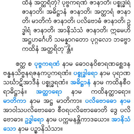
ထိနံ အတ္ထရိတုံ? ပုဗ္ဗကရဏံ ဇာနာတိ၊ ပစ္စုဒ္ဓါရံ
ဇာနာတိ၊ အဓိဋ္ဌာနံ ဇာနာတိ၊ အတ္ထာရံ ဇာနာ
တိ၊ မာတိကံ ဇာနာတိ၊ ပလိဗောဓံ ဇာနာတိ၊ ဥ
ဒ္ဓါရံ ဇာနာတိ၊ အာနိသံသံ ဇာနာတိ၊ ဣမေဟိ
အဋ္ဌဟင်္ဂေဟိ သမန္နာဂတော ပုဂ္ဂလော ဘဗ္ဗော
ကထိနံ အတ္ထရိတု’’န္တိ။
ဧတ္ထ စ
ပုဗ္ဗကရဏံ
နာမ ဓောဝနဝိစာရဏစ္ဆေဒန
ဗန္ဓနသိဗ္ဗနရဇနကပ္ပကရဏံ။
ပစ္စုဒ္ဓါရော
နာမ ပုရာဏ
သင်္ဃာဋိအာဒီနံ ပစ္စုဒ္ဓရဏံ။
အဓိဋ္ဌာနံ
နာမ ကထိနစီဝ
ရာဓိဋ္ဌာနံ။
အတ္ထာရော
နာမ ကထိနတ္ထာရော။
မာတိကာ
နာမ အဋ္ဌ မာတိကာ။
ပလိဗောဓော နာမ
အာဝါသပလိဗောဓော စီဝရပလိဗောဓောတိ ဒွေ ပလိ
ဗောဓာ။
ဥဒ္ဓါရော
နာမ ပက္ကမနန္တိကာဒယော။
အာနိသံ
သော
နာမ ပဉ္စာနိသံသာ။