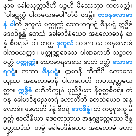
နာမ ခေါမသုတ္တာဒီဟိ ပဉ္စဟိ မိဿေတွာ ကတဝတ္ထံ။
‘‘ပါဋေက္ကံ ဝါကမယမေဝါ’’တိပိ ဝဒန္တိ။
တဒနုလောမာ
နံ ဝါ
တိ ဒုကူလံ ပတ္တုဏ္ဏံ သောမာရပဋ္ဋံ စီနပဋ္ဋံ ဣဒ္ဓိဇံ
ဒေဝဒိန္နန္တိ တေသံ ခေါမာဒီနံယေဝ အနုလောမာနံ ဆ
န္နံ စီဝရာနံ ဝါ၊ တတ္ထ
ဒုကူလံ
သာဏဿ အနုလောမံ
ဝါကမယတ္တာ။ ပတ္တုဏ္ဏဒေသေ ပါဏကေဟိ သဉ္ဇာတ
ဝတ္ထံ
ပတ္တုဏ္ဏံ
။ သောမာရဒေသေ ဇာတံ ဝတ္ထံ
သောမာ
ရပဋ္ဋံ
။ တထာ
စီနပဋ္ဋံ
။ ဣမာနိ တီဏိပိ ကောသေ
ယျဿ အနုလောမာနိ ပါဏကေဟိ ကတသုတ္တမယ
တ္တာ။
ဣဒ္ဓိဇံ
ဧဟိဘိက္ခူနံ ပုညိဒ္ဓိယာ နိဗ္ဗတ္တစီဝရံ။ တံ
ပန ခေါမာဒီနမညတရံ ဟောတီတိ တေသံယေဝ အနု
လောမံ။ ဒေဝေဟိ ဒိန္နံ စီဝရံ
ဒေဝဒိန္နံ၊
တံ ကပ္ပရုက္ခေ နိ
ဗ္ဗတ္တံ ဇာလိနိယာ ဒေဝကညာယ အနုရုဒ္ဓတ္ထေရဿ
ဒိန္န
ဝတ္ထသဒိသံ၊ တမ္ပိ ခေါမာဒီနံယေဝ အနုလောမံ ဟော