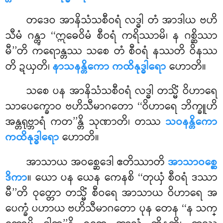
တဒေဝ အာနိသံသစီဝရံ လဒ္ဓါ တံ အာဒါယ ဗဟိ
သီမံ ဂန္တွာ ‘‘ဣဓေဝိမံ စီဝရံ ကရိဿာမိ၊ န ဂစ္ဆိဿာ
မီ’’တိ ကရောန္တဿ သစေ တံ စီဝရံ နဿတိ ဝိနဿ
တိ ဍယှတိ၊
နာသနန္တိကော ကထိနုဒ္ဓါရော
ဟောတိ။
သစေ ပန အာနိသံသစီဝရံ လဒ္ဓါ တသ္မိံ ဝိဟာရေ
သာပေက္ခောဝ ဗဟိသီမာဂတော ‘‘ဝိဟာရေ ဘိက္ခူဟိ
အန္တရုဗ္ဘာရံ ကတ’’န္တိ သုဏာတိ၊ တဿ
သဝနန္တိကော
ကထိနုဒ္ဓါရော
ဟောတိ။
အာသာယ အဝစ္ဆေဒေါ ဧတိဿာတိ
အာသာဝစ္ဆေ
ဒိကာ
။ ယော ပန ယေန ကေနစိ ‘‘တုယှံ စီဝရံ ဒဿာ
မီ’’တိ ဝုတ္တော တသ္မိံ စီဝရေ အာသာယ ဝိဟာရေ အ
ပေက္ခံ ပဟာယ ဗဟိသီမာဂတော ပုန တေန ‘‘န သက္