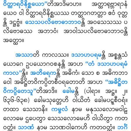
ဝိတ္ထာရဝိနိစ္ဆယော’’
တိအာဒိမာဟ။ အတ္ထာရုဗ္ဘာရာနံ
ယေဝ ဝါ ဝိတ္ထာရဝိနိစ္ဆယဿ တတ္ထာဂတတ္တာ ဧဝံ ဝုတ္တ
န္တိ ဒဋ္ဌဗ္ဗံ။
သေသပလိဗောဓာဘာဝ
န္တိ အဝသေသဿ ပ
လိဗောဓဿ အဘာဝံ၊ အာဝါသပလိဗောဓာဘာဝန္တိ
အတ္ထော။
အဿာ
တိ ကာလဿ။
ဒသာဟပရမ
န္တိ အစ္စန္တသံ
ယောဂေ ဥပယောဂဝစနန္တိ အာဟ
‘‘တံ ဒသာဟပရမံ
ကာလ’’
န္တိ။
အတိရေက
န္တိ အဓိကံ၊ သော စ အဓိကဘာ
ဝေါ အဓိဋ္ဌိတဝိကပ္ပိတစီဝရတောတိ အာဟ
‘‘အဓိဋ္ဌိတ
ဝိကပ္ပိတေသူ’’
တိအာဒိ။
ခေါမ
န္တိ (ပါရာ။ အဋ္ဌ။ ၂။
၆၃၆-၆၃၈) ခေါမသုတ္တေဟိ ဝါယိတံ ခေါမပဋ္ဋစီဝရံ။
တထာ သေသာနိ။
ကမ္ဗလံ
နာမ မနုဿလောမဝါဠ
လောမေ ဌပေတွာ သေသလောမေဟိ ဝါယိတွာ ကတ
ဝတ္ထံ။
သာဏံ
နာမ သာဏဝါကေဟိ ကတဝတ္ထံ။
ဘင်္ဂံ