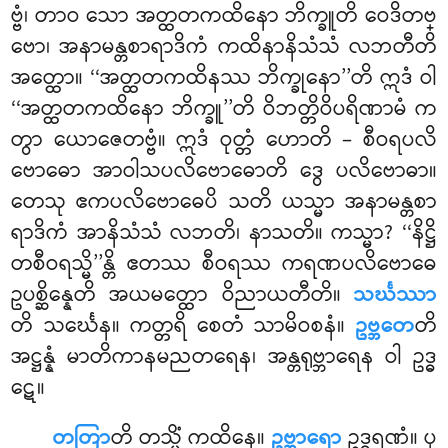
ဗ္ဗံ၊ တာဝ သော အတ္ထတကထိနော ဘိက္ခူတိ ဝေဒိတဗ္
ဗော၊ အနာမန္တစာရာဒိကံ ကထိနာနိသံသံ လဘတီတိ
အတ္ထော။ ‘‘အတ္ထတကထိနဿ ဘိက္ခုနော’’တိ ဣဒံ ဝါ
‘‘အတ္ထတကထိနော ဘိက္ခူ’’တိ ဝိဘတ္တိဝိပရိဏာမံ က
တွာ ယောဇေတဗ္ဗံ။ ဣဒံ ဝုတ္တံ ဟောတိ – စီဝရပလိ
ဗောဓော အာဝါသပလိဗောဓောတိ ဒွေ ပလိဗောဓာ။
တေသု ဧကပလိဗောဓေပိ သတိ ယသ္မာ အနာမန္တစာ
ရာဒိကံ အာနိသံသံ လဘတိ၊ နာသတိ။ ကသ္မာ? ‘‘နိဋ္ဌိ
တစီဝရသ္မိ’’န္တိ ဧတဿ စီဝရဿ ကရဏပလိဗောဓေ
ဥပစ္ဆိန္နေတိ အယမတ္ထော
ဝိညာယတီတိ။
သင်္ဃဿာ
တိ သင်္ဃေန။ ကတ္တရိ စေတံ သာမိဝစနံ။
ဥဗ္ဘတေ
တိ
အဋ္ဌန္နံ မာတိကာနမညတရေန၊ အန္တရုဗ္ဘာရေန ဝါ ဥဒ္ဓ
ဋေ။
တတြာ
တိ
တသ္မိံ ကထိနေ။
ဥဗ္ဘာရော
ဥဒ္ဓရဏံ။ ပု