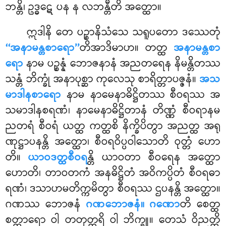
ဘန္တိ၊ ဥဒ္ဓဋေ ပန န လဘန္တီတိ အတ္ထော။
ဣဒါနိ တေ ပဉ္စာနိသံသေ သရူပတော ဒဿေတုံ
‘‘အနာမန္တစာရော’’
တိအာဒိမာဟ။ တတ္ထ
အနာမန္တစာ
ရော
နာမ ပဉ္စန္နံ ဘောဇနာနံ အညတရေန နိမန္တိတဿ
သန္တံ ဘိက္ခုံ အနာပုစ္ဆာ ကုလေသု စာရိတ္တာပဇ္ဇနံ။
အသ
မာဒါနစာရော
နာမ နာမေနာဓိဋ္ဌိတဿ စီဝရဿ အ
သမာဒါနစရဏံ၊ နာမေနာဓိဋ္ဌိတာနံ တိဏ္ဏံ စီဝရာနမ
ညတရံ စီဝရံ ယတ္ထ ကတ္ထစိ နိက္ခိပိတွာ အညတ္ထ အရု
ဏုဋ္ဌာပနန္တိ အတ္ထော၊ စီဝရဝိပ္ပဝါသောတိ ဝုတ္တံ ဟော
တိ။
ယာဝဒတ္ထစီဝရ
န္တိ ယာဝတာ စီဝရေန အတ္ထော
ဟောတိ၊ တာဝတကံ အနဓိဋ္ဌိတံ အဝိကပ္ပိတံ စီဝရဓာ
ရဏံ၊ ဒသာဟမတိက္ကမိတွာ စီဝရဿ ဌပနန္တိ အတ္ထော။
ဂဏဿ ဘောဇနံ
ဂဏဘောဇနံ။ ဂဏော
တိ စေတ္ထ
စတ္တာရော ဝါ တတုတ္တရိ ဝါ ဘိက္ခူ။ တေသံ ဝိညတ္တိ