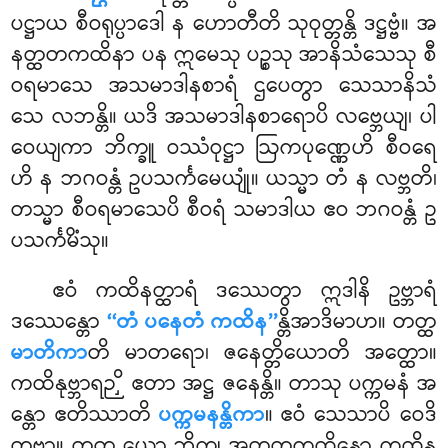
ပဋ္ဌာယ စီဝရုပ္ပာဒေါ န ဟောတီတိ သုဝုတ္တန္တိ ဒဋ္ဌဗ္ဗံ။ အ
နတ္ထတကထိနာ ပန ဣမေသု ပဉ္စသု အာနိသံသေသု စီ
ဝရမာသေ အသမာဒါနစာရံ ဌပေတွာ သေသာနိသံ
သေ လဘန္တိ။ ယဒိ အသမာဒါနစာရောပိ လဗ္ဘေယျ၊ ပါ
ဝေယျကာ ဘိက္ခူ ဝဿံဝုဋ္ဌာ ဩကပုဏ္ဏေဟိ စီဝရေ
ဟိ န ဘဂဝန္တံ ဥပသင်္ကမေယျုံ။ ယသ္မာ တံ န လဗ္ဘတိ၊
တသ္မာ စီဝရမာသေပိ စီဝရံ သမာဒါယ ဧဝ ဘဂဝန္တံ ဥ
ပသင်္ကမိံသု။
ဧဝံ ကထိနတ္ထာရံ ဒဿေတွာ ဣဒါနိ ဥဗ္ဘာရံ
ဒဿေန္တော
‘‘တံ ပနေတံ ကထိန’’
န္တိအာဒိမာဟ။ တတ္ထ
မာတိကာ
တိ မာတရော၊ ဇနေတ္တိယောတိ အတ္ထော။
ကထိနုဗ္ဘာရဉှိ ဧတာ အဋ္ဌ ဇနေန္တိ။ တာသု ပက္ကမနံ အ
န္တော ဧတိဿာတိ
ပက္ကမနန္တိကာ
။ ဧဝံ သေသာပိ ဝေဒိ
တဗ္ဗာ။ တတ္ထ ယော ဘိက္ခု အတ္ထတကထိနော
ကထိန