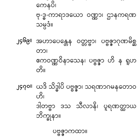
ကေနပိ၊
ဗု-ဒ္ဓ-ကာရာဒယော ဝဏ္ဏာ၊ ဌာနကရဏ
သမ္ပဒံ။
။
အဟာပေန္တေန ဝတ္တဗ္ဗာ၊ ပဗ္ဗဇ္ဇာဂုဏမိစ္ဆ
၂၄၆၉
တာ၊
ဧကဝဏ္ဏဝိနာသေန၊ ပဗ္ဗဇ္ဇာ ဟိ န ရူဟ
တိ။
။
ယဒိ သိဒ္ဓါပိ ပဗ္ဗဇ္ဇာ၊ သရဏာဂမနတောဝ
၂၄၇၀
ဟိ၊
ဒါတဗ္ဗာ ဒသ သီလာနိ၊ ပူရဏတ္ထာယ
ဘိက္ခုနာ။
ပဗ္ဗဇ္ဇာကထာ။