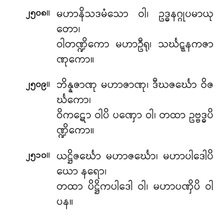
။
မဟာနိသဒမံသော ဝါ၊ ဥဒ္ဓနဂ္ဂုပမာယု
၂၅၀၈
တော၊
ဝါတဏ္ဍိကော မဟာဦရု၊ သင်္ဃဋ္ဋနကဇာ
ဏုကော။
။
ဘိန္နဇာဏု မဟာဇာဏု၊ ဒီဃဇင်္ဃော ဝိဇ
၂၅၀၉
င်္ဃကော၊
ဝိကဋော ဝါပိ ပဏှော ဝါ၊ တထာ ဥဗ္ဗဒ္ဓပိ
ဏ္ဍိကော။
။
ယဋ္ဌိဇင်္ဃော မဟာဇင်္ဃော၊ မဟာပါဒေါပိ
၂၅၁၀
ယော နရော၊
တထာ ပိဋ္ဌိကပါဒေါ ဝါ၊ မဟာပဏှိပိ ဝါ
ပန။