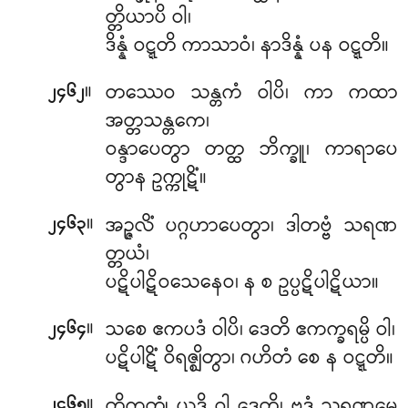
တ္တိယာပိ ဝါ၊
ဒိန္နံ ဝဋ္ဋတိ ကာသာဝံ၊ နာဒိန္နံ ပန ဝဋ္ဋတိ။
။
တဿေဝ သန္တကံ ဝါပိ၊ ကာ ကထာ
၂၄၆၂
အတ္တသန္တကေ၊
ဝန္ဒာပေတွာ တတ္ထ ဘိက္ခူ၊ ကာရာပေ
တွာန ဥက္ကုဋိံ။
။
အဉ္ဇလိံ ပဂ္ဂဟာပေတွာ၊ ဒါတဗ္ဗံ သရဏ
၂၄၆၃
တ္တယံ၊
ပဋိပါဋိဝသေနေဝ၊ န စ ဥပ္ပဋိပါဋိယာ။
။
သစေ ဧကပဒံ ဝါပိ၊ ဒေတိ ဧကက္ခရမ္ပိ ဝါ၊
၂၄၆၄
ပဋိပါဋိံ ဝိရဇ္ဈိတွာ၊ ဂဟိတံ စေ န ဝဋ္ဋတိ။
။
တိက္ခတ္တုံ ယဒိ ဝါ ဒေတိ၊ ဗုဒ္ဓံ သရဏမေ
၂၄၆၅