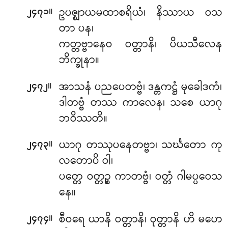
။
ဥပဇ္ဈာယမထာစရိယံ၊ နိဿာယ ဝသ
၂၄၇၁
တာ ပန၊
ကတ္တဗ္ဗာနေဝ ဝတ္တာနိ၊ ပိယသီလေန
ဘိက္ခုနာ။
။
အာသနံ ပညပေတဗ္ဗံ၊ ဒန္တကဋ္ဌံ မုခေါဒကံ၊
၂၄၇၂
ဒါတဗ္ဗံ တဿ ကာလေန၊ သစေ ယာဂု
ဘဝိဿတိ။
။
ယာဂု တဿုပနေတဗ္ဗာ၊ သင်္ဃတော ကု
၂၄၇၃
လတောပိ ဝါ၊
ပတ္တေ ဝတ္တဉ္စ ကာတဗ္ဗံ၊ ဝတ္တံ ဂါမပ္ပဝေသ
နေ။
။
စီဝရေ ယာနိ ဝတ္တာနိ၊ ဝုတ္တာနိ ဟိ မဟေ
၂၄၇၄