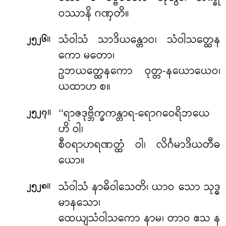
ဝဿာနိ ဂဏှတိ။
။
သံဝါသံ သာဒိယန္တောဝ၊ သံဝါသတ္ထေန
၂၅၂၆
ကော မတော၊
ဥဘယတ္ထေနကော ဝုတ္တ-နယောယေဝ၊
ယထာဟ စ။
။
‘‘ရာဇဒုဗ္ဘိက္ခကန္တာရ-ရောဂဝေရိဘယေ
၂၅၂၇
ဟိ ဝါ၊
စီဝရာဟရဏတ္ထံ ဝါ၊ လိင်္ဂမာဒိယတီဓ
ယော။
။
သံဝါသံ နာဓိဝါသေတိ၊ ယာဝ သော သုဒ္ဓ
၂၅၂၈
မာနသော၊
ထေယျသံဝါသကော နာမ၊ တာဝ ဧသ န