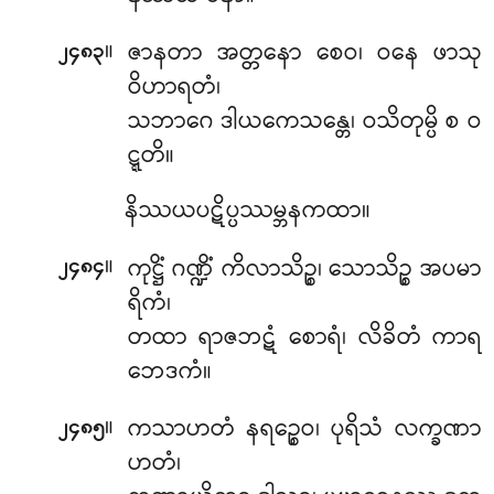
။
ဇာနတာ အတ္တနော စေဝ၊ ဝနေ ဖာသု
၂၄၈၃
ဝိဟာရတံ၊
သဘာဂေ ဒါယကေသန္တေ၊ ဝသိတုမ္ပိ စ ဝ
ဋ္ဋတိ။
နိဿယပဋိပ္ပဿမ္ဘနကထာ။
။
ကုဋ္ဌိံ ဂဏ္ဍိံ ကိလာသိဉ္စ၊ သောသိဉ္စ အပမာ
၂၄၈၄
ရိကံ၊
တထာ ရာဇဘဋံ စောရံ၊ လိခိတံ ကာရ
ဘေဒကံ။
။
ကသာဟတံ နရဉ္စေဝ၊ ပုရိသံ လက္ခဏာ
၂၄၈၅
ဟတံ၊