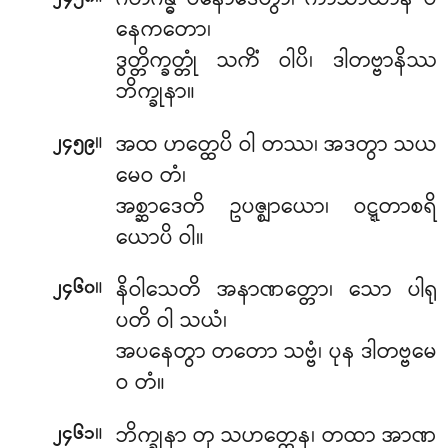
နေကတော၊
ဒွတ္တိက္ခတ္တုံ သကိံ ဝါပိ၊ ဒါတဗ္ဗာနိဿ
ဘိက္ခုနာ။
။
အထ ဟတ္ထေပိ ဝါ တဿ၊ အဒတွာ သယ
၂၄၅၉
မေဝ တံ၊
အစ္ဆာဒေတိ ဥပဇ္ဈာယော၊ ဝဋ္ဋတာစရိ
ယောပိ ဝါ။
။
နိဝါသေတိ အနာဏတ္တော၊ သော ပါရု
၂၄၆၀
ပတိ ဝါ သယံ၊
အပနေတွာ တတော သဗ္ဗံ၊ ပုန ဒါတဗ္ဗမေ
ဝ တံ။
။
ဘိက္ခုနာ တု သဟတ္ထေန၊ တထာ အာဏ
၂၄၆၁