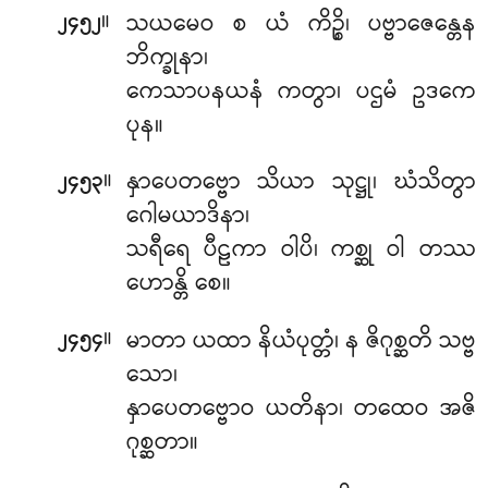
။
သယမေဝ စ ယံ ကိဉ္စိ၊ ပဗ္ဗာဇေန္တေန
၂၄၅၂
ဘိက္ခုနာ၊
ကေသာပနယနံ ကတွာ၊ ပဌမံ ဥဒကေ
ပုန။
။
နှာပေတဗ္ဗော
သိယာ သုဋ္ဌု၊ ဃံသိတွာ
၂၄၅၃
ဂေါမယာဒိနာ၊
သရီရေ ပီဠကာ ဝါပိ၊ ကစ္ဆု ဝါ တဿ
ဟောန္တိ စေ။
။
မာတာ ယထာ နိယံပုတ္တံ၊ န ဇိဂုစ္ဆတိ သဗ္ဗ
၂၄၅၄
သော၊
နှာပေတဗ္ဗောဝ ယတိနာ၊ တထေဝ အဇိ
ဂုစ္ဆတာ။