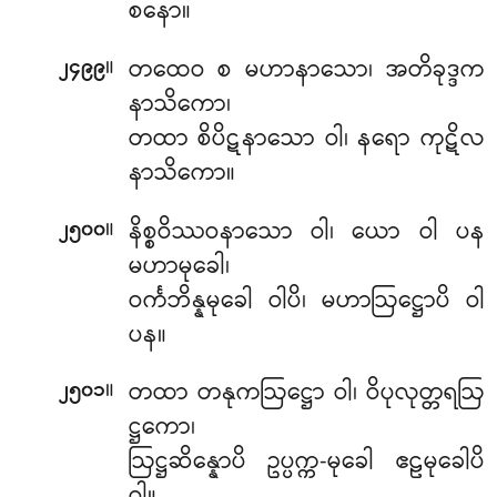
စနော။
။
တထေဝ စ မဟာနာသော၊ အတိခုဒ္ဒက
၂၄၉၉
နာသိကော၊
တထာ စိပိဋနာသော ဝါ၊ နရော ကုဋိလ
နာသိကော။
။
နိစ္စဝိဿဝနာသော
ဝါ၊ ယော ဝါ ပန
၂၅၀၀
မဟာမုခေါ၊
ဝင်္ကဘိန္နမုခေါ ဝါပိ၊ မဟာဩဋ္ဌောပိ ဝါ
ပန။
။
တထာ တနုကဩဋ္ဌော ဝါ၊ ဝိပုလုတ္တရဩ
၂၅၀၁
ဋ္ဌကော၊
ဩဋ္ဌဆိန္နောပိ ဥပ္ပက္က-မုခေါ ဧဠမုခေါပိ