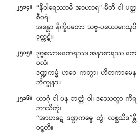
။
‘‘နိဝါရေဿာမိ အာဟာရ’’-မိတိ ဝါ ပတ္တ
၂၅၁၄
စီဝရံ၊
အန္တော နိက္ခိပတော သဗ္ဗ-ပယောဂေသုပိ
ဒုက္ကဋံ။
။
ဒုဗ္ဗစသာမဏေရဿ၊ အနာစာရဿ ကေ
၂၅၁၅
ဝလံ၊
ဒဏ္ဍကမ္မံ ဟဝေ ကတွာ၊ ဟိတကာမေန
ဘိက္ခုနာ။
။
ယာဂုံ ဝါ ပန ဘတ္တံ ဝါ၊ ဒဿေတွာ ကိရ
၂၅၁၆
ဘာသိတုံ၊
‘‘အာဟဋေ ဒဏ္ဍကမ္မေ တွံ၊ လစ္ဆသီဒ’’န္တိ
ဝဋ္ဋတိ။