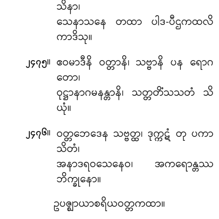
သိနာ၊
သေနာသနေ တထာ ပါဒ-ပီဌကထလိ
ကာဒိသု။
။
ဧဝမာဒီနိ ဝတ္တာနိ၊ သဗ္ဗာနိ ပန ရောဂ
၂၄၇၅
တော၊
ဝုဋ္ဌာနာဂမနန္တာနိ၊ သတ္တတိံသသတံ သိ
ယုံ။
။
ဝတ္တဘေဒေန သဗ္ဗတ္ထ၊ ဒုက္ကဋံ တု ပကာ
၂၄၇၆
သိတံ၊
အနာဒရဝသေနေဝ၊ အကရောန္တဿ
ဘိက္ခုနော။
ဥပဇ္ဈာယာစရိယဝတ္တကထာ။