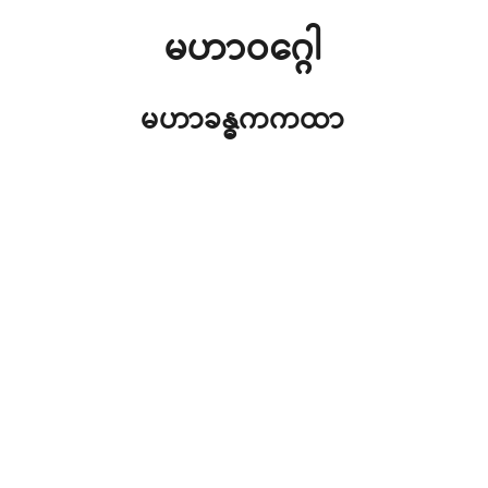
မဟာဝဂ္ဂေါ
မဟာခန္ဓကကထာ