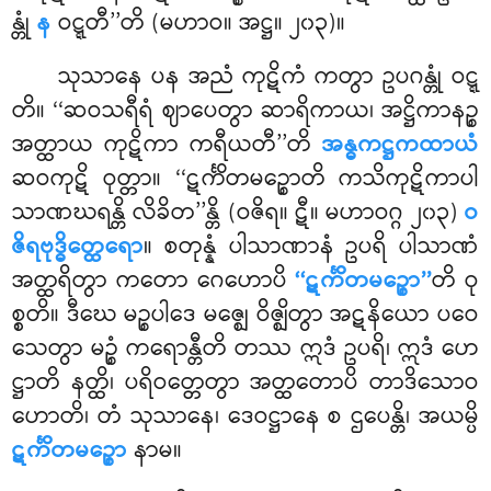
န္တုံ
န
ဝဋ္ဋတီ’’တိ (မဟာဝ။ အဋ္ဌ။ ၂၀၃)။
သုသာနေ ပန အညံ ကုဋိကံ ကတွာ ဥပဂန္တုံ ဝဋ္ဋ
တိ။ ‘‘ဆဝသရီရံ ဈာပေတွာ ဆာရိကာယ၊ အဋ္ဌိကာနဉ္စ
အတ္ထာယ ကုဋိကာ ကရီယတီ’’တိ
အန္ဓကဋ္ဌကထာယံ
ဆဝကုဋိ ဝုတ္တာ။ ‘‘ဋင်္ကိတမဉ္စောတိ ကသိကုဋိကာပါ
သာဏဃရန္တိ လိခိတ’’န္တိ (ဝဇိရ။ ဋီ။ မဟာဝဂ္ဂ ၂၀၃)
ဝ
ဇိရဗုဒ္ဓိတ္ထေရော
။ စတုန္နံ ပါသာဏာနံ ဥပရိ ပါသာဏံ
အတ္ထရိတွာ ကတော ဂေဟောပိ
‘‘ဋင်္ကိတမဉ္စော’’
တိ ဝု
စ္စတိ။ ဒီဃေ မဉ္စပါဒေ မဇ္ဈေ ဝိဇ္ဈိတွာ အဋနိယော ပဝေ
သေတွာ မဉ္စံ ကရောန္တီတိ တဿ ဣဒံ ဥပရိ၊ ဣဒံ ဟေ
ဋ္ဌာတိ နတ္ထိ၊ ပရိဝတ္တေတွာ အတ္ထတောပိ တာဒိသောဝ
ဟောတိ၊ တံ သုသာနေ၊ ဒေဝဋ္ဌာနေ စ ဌပေန္တိ၊ အယမ္ပိ
ဋင်္ကိတမဉ္စော
နာမ။