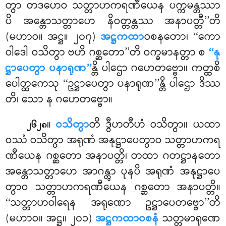
တွာ တဒဟေဝ သတ္တာဟကရဏီယေန ပက္ကမန္တဿာ
ပိ အန္တောသတ္တာဟေ နိဝတ္တန္တဿ အနာပတ္တီ’’တိ
(မဟာဝ။ အဋ္ဌ။ ၂၀၇)
အဋ္ဌကထာ
ဝစနတော၊ ‘‘ကော
ဝါဒေါ ဝသိတွာ ဗဟိ ဂစ္ဆတော’’တိ ဝက္ခမာနတ္တာ
စ
‘‘နု
ဋ္ဌာပေတွာ ပနာရုဏ’’
န္တိ ပါဌော ဂဟေတဗ္ဗော။ ကတ္ထစိ
ပေါတ္ထကေသု ‘‘ဥဋ္ဌာပေတွာ ပနာရုဏ’’န္တိ ပါဌော ဒိဿ
တိ၊ သော န ဂဟေတဗ္ဗော။
။
ဝသိတွာ
တိ ဒွီဟတီဟံ ဝသိတွာ။ ယထာ
၂၆၂၈
ဝဿံ ဝသိတွာ အရုဏံ အနုဋ္ဌာပေတွာဝ သတ္တာဟကရ
ဏီယေန ဂစ္ဆတော အနာပတ္တိ၊ တထာ ဂတဋ္ဌာနတော
အန္တောသတ္တာဟေ အာဂန္တွာ ပုနပိ အရုဏံ အနုဋ္ဌာပေ
တွာဝ သတ္တာဟကရဏီယေန ဂစ္ဆတော အနာပတ္တိ။
‘‘သတ္တာဟဝါရေန အရုဏော ဥဋ္ဌာပေတဗ္ဗော’’တိ
(မဟာဝ။ အဋ္ဌ။ ၂၀၁)
အဋ္ဌကထာဝစနံ
သတ္တမာရုဏေ