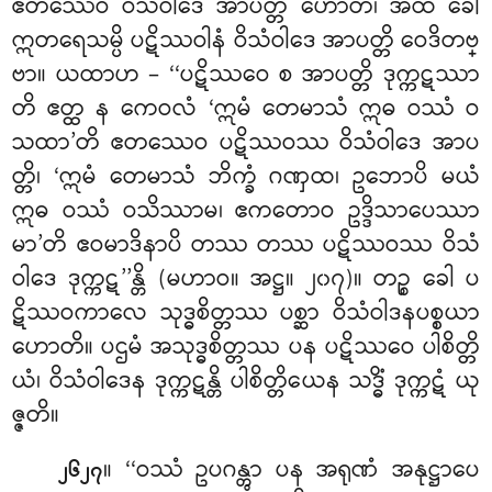
ဧတဿေဝ ဝိသံဝါဒေ အာပတ္တိ ဟောတိ၊ အထ ခေါ
ဣတရေသမ္ပိ ပဋိဿဝါနံ ဝိသံဝါဒေ အာပတ္တိ ဝေဒိတဗ္
ဗာ။ ယထာဟ – ‘‘ပဋိဿဝေ စ အာပတ္တိ ဒုက္ကဋဿာ
တိ ဧတ္ထ န ကေဝလံ ‘ဣမံ တေမာသံ ဣဓ ဝဿံ ဝ
သထာ’တိ ဧတဿေဝ ပဋိဿဝဿ ဝိသံဝါဒေ အာပ
တ္တိ၊ ‘ဣမံ
တေမာသံ ဘိက္ခံ ဂဏှထ၊ ဥဘောပိ မယံ
ဣဓ ဝဿံ ဝသိဿာမ၊ ဧကတောဝ ဥဒ္ဒိသာပေဿာ
မာ’တိ ဧဝမာဒိနာပိ တဿ တဿ ပဋိဿဝဿ ဝိသံ
ဝါဒေ ဒုက္ကဋ’’န္တိ (မဟာဝ။ အဋ္ဌ။ ၂၀၇)။ တဉ္စ ခေါ ပ
ဋိဿဝကာလေ သုဒ္ဓစိတ္တဿ ပစ္ဆာ ဝိသံဝါဒနပစ္စယာ
ဟောတိ။ ပဌမံ အသုဒ္ဓစိတ္တဿ ပန ပဋိဿဝေ ပါစိတ္တိ
ယံ၊ ဝိသံဝါဒေန ဒုက္ကဋန္တိ ပါစိတ္တိယေန သဒ္ဓိံ ဒုက္ကဋံ ယု
ဇ္ဇတိ။
။ ‘‘ဝဿံ ဥပဂန္တွာ ပန အရုဏံ အနုဋ္ဌာပေ
၂၆၂၇