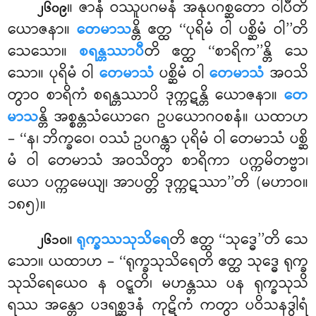
။ ဇာနံ ဝဿူပဂမနံ အနုပဂစ္ဆတော ဝါပီတိ
၂၆၀၉
ယောဇနာ။
တေမာသ
န္တိ ဧတ္ထ ‘‘ပုရိမံ ဝါ ပစ္ဆိမံ ဝါ’’တိ
သေသော။
စရန္တဿာပီ
တိ ဧတ္ထ ‘‘စာရိက’’န္တိ သေ
သော။ ပုရိမံ ဝါ
တေမာသံ
ပစ္ဆိမံ ဝါ
တေမာသံ
အဝသိ
တွာဝ စာရိကံ စရန္တဿာပိ ဒုက္ကဋန္တိ ယောဇနာ။
တေ
မာသ
န္တိ အစ္စန္တသံယောဂေ ဥပယောဂဝစနံ။ ယထာဟ
– ‘‘န၊ ဘိက္ခဝေ၊ ဝဿံ ဥပဂန္တွာ ပုရိမံ ဝါ တေမာသံ ပစ္ဆိ
မံ ဝါ တေမာသံ အဝသိတွာ စာရိကာ ပက္ကမိတဗ္ဗာ၊
ယော ပက္ကမေယျ၊ အာပတ္တိ ဒုက္ကဋဿာ’’တိ (မဟာဝ။
၁၈၅)။
။
ရုက္ခဿ
သုသိရေ
တိ ဧတ္ထ ‘‘သုဒ္ဓေ’’တိ သေ
၂၆၁၀
သော။ ယထာဟ – ‘‘ရုက္ခသုသိရေတိ ဧတ္ထ သုဒ္ဓေ ရုက္ခ
သုသိရေယေဝ န ဝဋ္ဋတိ၊ မဟန္တဿ ပန ရုက္ခသုသိ
ရဿ အန္တော ပဒရစ္ဆဒနံ ကုဋိကံ
ကတွာ ပဝိသနဒွါရံ