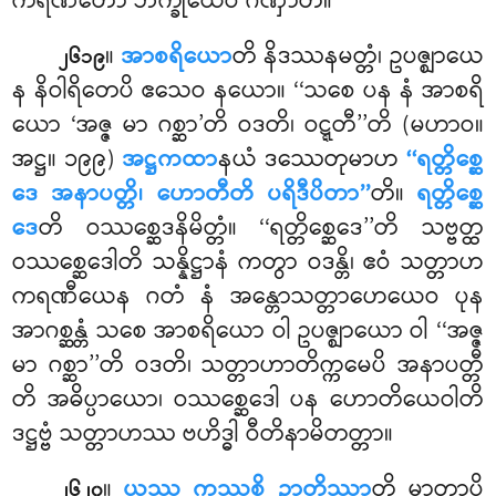
ကရဏတော ဘိက္ခုံယေဝ ဂဏှာတိ။
။
အာစရိယော
တိ နိဒဿနမတ္တံ၊ ဥပဇ္ဈာယေ
၂၆၁၉
န နိဝါရိတေပိ ဧသေဝ နယော။ ‘‘သစေ ပန နံ အာစရိ
ယော ‘အဇ္ဇ မာ ဂစ္ဆာ’တိ ဝဒတိ၊ ဝဋ္ဋတီ’’တိ (မဟာဝ။
အဋ္ဌ။ ၁၉၉)
အဋ္ဌကထာ
နယံ ဒဿေတုမာဟ
‘‘ရတ္တိစ္ဆေ
ဒေ အနာပတ္တိ၊ ဟောတီတိ ပရိဒီပိတာ’’
တိ။
ရတ္တိစ္ဆေ
ဒေ
တိ ဝဿစ္ဆေဒနိမိတ္တံ။ ‘‘ရတ္တိစ္ဆေဒေ’’တိ သဗ္ဗတ္ထ
ဝဿစ္ဆေဒေါတိ သန္နိဋ္ဌာနံ ကတွာ ဝဒန္တိ၊ ဧဝံ သတ္တာဟ
ကရဏီယေန ဂတံ နံ အန္တောသတ္တာဟေယေဝ ပုန
အာဂစ္ဆန္တံ သစေ အာစရိယော ဝါ ဥပဇ္ဈာယော ဝါ ‘‘အဇ္ဇ
မာ ဂစ္ဆာ’’တိ ဝဒတိ၊ သတ္တာဟာတိက္ကမေပိ အနာပတ္တီ
တိ အဓိပ္ပာယော၊ ဝဿစ္ဆေဒေါ ပန ဟောတိယေဝါတိ
ဒဋ္ဌဗ္ဗံ သတ္တာဟဿ ဗဟိဒ္ဓါ ဝီတိနာမိတတ္တာ။
။
ယဿ ကဿစိ ဉာတိဿာ
တိ မာတာပိ
၂၆၂၀