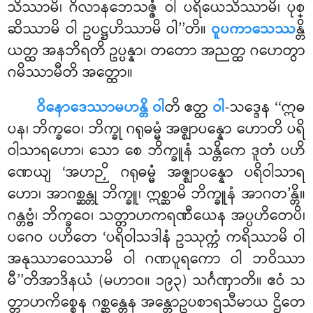
သိဿာမိ၊ ဂိလာနဘေသဇ္ဇံ ဝါ ပရိယေသိဿာမိ၊ ပုစ္
ဆိဿာမိ ဝါ ဥပဋ္ဌဟိဿာမိ ဝါ’’တိ။
ဝူပကာသေဿ
န္တိ
ယတ္ထ အနဘိရတိ ဥပ္ပန္နာ၊ တတော အညတ္ထ ဂဟေတွာ
ဂမိဿာမီတိ အတ္ထော။
ဝိနောဒေဿာမဟန္တိ ဝါ
တိ ဧတ္ထ
ဝါ
-သဒ္ဒေန ‘‘ဣဓ
ပန၊ ဘိက္ခဝေ၊ ဘိက္ခု ဂရုဓမ္မံ အဇ္ဈာပန္နော ဟောတိ ပရိ
ဝါသာရဟော၊ သော စေ ဘိက္ခူနံ သန္တိကေ ဒူတံ ပဟိ
ဏေယျ ‘အဟဉှိ ဂရုဓမ္မံ အဇ္ဈာပန္နော ပရိဝါသာရ
ဟော၊ အာဂစ္ဆန္တု ဘိက္ခူ၊ ဣစ္ဆာမိ
ဘိက္ခူနံ အာဂတ’န္တိ။
ဂန္တဗ္ဗံ၊ ဘိက္ခဝေ၊ သတ္တာဟကရဏီယေန အပ္ပဟိတေပိ၊
ပဂေဝ ပဟိတေ ‘ပရိဝါသဒါနံ ဥဿုက္ကံ ကရိဿာမိ ဝါ
အနုဿာဝေဿာမိ ဝါ ဂဏပူရကော ဝါ ဘဝိဿာ
မီ’’တိအာဒိနယံ (မဟာဝ။ ၁၉၃) သင်္ဂဏှာတိ။ ဧဝံ သ
တ္တာဟကိစ္စေန ဂစ္ဆန္တေန အန္တောဥပစာရသီမာယ ဌိတေ