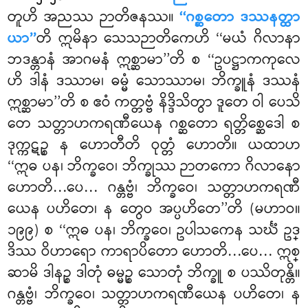
တူဟိ အညဿ ဉာတိဇနဿ။
‘‘ဂစ္ဆတော ဒဿနတ္ထာ
ယာ’’
တိ ဣမိနာ သေသဉာတိကေဟိ ‘‘မယံ ဂိလာနာ
ဘဒန္တာနံ အာဂမနံ ဣစ္ဆာမာ’’တိ စ ‘‘ဥပဋ္ဌာကကုလေ
ဟိ ဒါနံ ဒဿာမ၊ ဓမ္မံ သောဿာမ၊ ဘိက္ခူနံ ဒဿနံ
ဣစ္ဆာမာ’’တိ စ ဧဝံ ကတ္တဗ္ဗံ နိဒ္ဒိသိတွာ ဒူတေ ဝါ ပေသိ
တေ သတ္တာဟကရဏီယေန ဂစ္ဆတော ရတ္တိစ္ဆေဒေါ စ
ဒုက္ကဋဉ္စ န ဟောတီတိ ဝုတ္တံ ဟောတိ။ ယထာဟ
‘‘ဣဓ ပန၊ ဘိက္ခဝေ၊ ဘိက္ခုဿ ဉာတကော ဂိလာနော
ဟောတိ…ပေ… ဂန္တဗ္ဗံ၊ ဘိက္ခဝေ၊ သတ္တာဟကရဏီ
ယေန ပဟိတေ၊ န တွေဝ အပ္ပဟိတေ’’တိ (မဟာဝ။
၁၉၉) စ
‘‘ဣဓ ပန၊ ဘိက္ခဝေ၊ ဥပါသကေန သင်္ဃံ ဥဒ္
ဒိဿ ဝိဟာရော ကာရာပိတော ဟောတိ…ပေ… ဣစ္
ဆာမိ ဒါနဉ္စ
ဒါတုံ ဓမ္မဉ္စ သောတုံ ဘိက္ခူ စ ပဿိတုန္တိ။
ဂန္တဗ္ဗံ၊ ဘိက္ခဝေ၊ သတ္တာဟကရဏီယေန ပဟိတေ၊ န