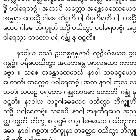
ဒ္ဓိံ ပဝါရေတဗ္ဗံ။ အထာပိ သတ္ထော အန္တောဝဿေယေဝ
အန္တရာ ဧကသ္မိံ ဂါမေ တိဋ္ဌတိ ဝါ ဝိပ္ပကိရတိ ဝါ၊ တသ္မိံ
ယေဝ ဂါမေ ဘိက္ခူဟိ သဒ္ဓိံ ဝသိတွာ ပဝါရေတဗ္ဗံ၊ အပ္ပ
ဝါရေတွာ တတော ပရံ ဂန္တုံ န ဝဋ္ဋတိ။
နာဝါယ ဝဿံ ဥပဂစ္ဆန္တေနာပိ ကုဋိယံယေဝ ဥပ
ဂန္တဗ္ဗံ။ ပရိယေသိတွာ အလဘန္တေ အာလယော ကာတ
ဗ္ဗော
။ သစေ အန္တောတေမာသံ နာဝါ သမုဒ္ဒေယေဝ
ဟောတိ၊ တတ္ထေဝ ပဝါရေတဗ္ဗံ။ အထ နာဝါ ကူလံ လ
ဘတိ၊ သယဉ္စ ပရတော ဂန္တုကာမော ဟောတိ၊ ဂန္တုံ န
ဝဋ္ဋတိ။ နာဝါယ လဒ္ဓဂါမေယေဝ ဝသိတွာ ဘိက္ခူဟိ
သဒ္ဓိံ ပဝါရေတဗ္ဗံ။ သစေပိ နာဝါ အနုတီရမေဝ အည
တ္ထ ဂစ္ဆတိ၊ ဘိက္ခု စ ပဌမံ လဒ္ဓဂါမေယေဝ ဝသိတုကာ
မော၊ နာဝါ ဂစ္ဆတု၊ ဘိက္ခုနာ တတ္ထေဝ ဝသိတွာ ဘိက္ခူ