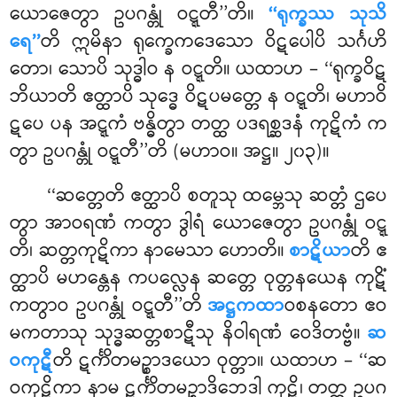
ယောဇေတွာ ဥပဂန္တုံ ဝဋ္ဋတီ’’တိ။
‘‘ရုက္ခဿ သုသိ
ရေ’’
တိ ဣမိနာ ရုက္ခေကဒေသော ဝိဋပေါပိ သင်္ဂဟိ
တော၊ သောပိ သုဒ္ဓါဝ န ဝဋ္ဋတိ။ ယထာဟ – ‘‘ရုက္ခဝိဋ
ဘိယာတိ ဧတ္ထာပိ သုဒ္ဓေ ဝိဋပမတ္တေ န ဝဋ္ဋတိ၊ မဟာဝိ
ဋပေ ပန အဋ္ဋကံ ဗန္ဓိတွာ တတ္ထ ပဒရစ္ဆဒနံ ကုဋိကံ က
တွာ ဥပဂန္တုံ ဝဋ္ဋတီ’’တိ (မဟာဝ။ အဋ္ဌ။ ၂၀၃)။
‘‘ဆတ္တေတိ ဧတ္ထာပိ စတူသု ထမ္ဘေသု ဆတ္တံ ဌပေ
တွာ အာဝရဏံ ကတွာ ဒွါရံ ယောဇေတွာ ဥပဂန္တုံ ဝဋ္ဋ
တိ၊ ဆတ္တကုဋိကာ နာမေသာ ဟောတိ။
စာဋိယာ
တိ ဧ
တ္ထာပိ မဟန္တေန ကပလ္လေန ဆတ္တေ ဝုတ္တနယေန ကုဋိံ
ကတွာဝ ဥပဂန္တုံ ဝဋ္ဋတီ’’တိ
အဋ္ဌကထာ
ဝစနတော ဧဝ
မကတာသု သုဒ္ဓဆတ္တစာဋီသု နိဝါရဏံ ဝေဒိတဗ္ဗံ။
ဆ
ဝကုဋီ
တိ ဋင်္ကိတမဉ္စာဒယော ဝုတ္တာ။ ယထာဟ – ‘‘ဆ
ဝကုဋိကာ နာမ ဋင်္ကိတမဉ္စာဒိဘေဒါ ကုဋိ၊ တတ္ထ ဥပဂ