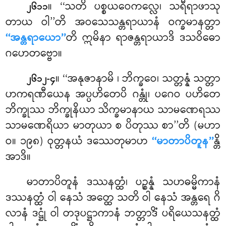
။ ‘‘သတိ ပစ္စယဝေကလ္လေ၊ သရီရာဖာသု
၂၆၁၁
တာယ ဝါ’’တိ အဝသေသန္တရာယာနံ ဝက္ခမာနတ္တာ
‘‘အန္တရာယော’’
တိ ဣမိနာ ရာဇန္တရာယာဒိ ဒသဝိဓော
ဂဟေတဗ္ဗော။
။ ‘‘အနုဇာနာမိ
၊ ဘိက္ခဝေ၊ သတ္တန္နံ သတ္တာ
၂၆၁၂-၄
ဟကရဏီယေန အပ္ပဟိတေပိ ဂန္တုံ၊ ပဂေဝ ပဟိတေ
ဘိက္ခုဿ ဘိက္ခုနိယာ သိက္ခမာနာယ သာမဏေရဿ
သာမဏေရိယာ မာတုယာ စ ပိတုဿ စာ’’တိ (မဟာ
ဝ။ ၁၉၈) ဝုတ္တနယံ ဒဿေတုမာဟ
‘‘မာတာပိတူန’’
န္တိ
အာဒိ။
မာတာပိတူနံ
ဒဿနတ္ထံ၊ ပဉ္စန္နံ သဟဓမ္မိကာနံ
ဒဿနတ္ထံ ဝါ နေသံ အတ္ထေ သတိ ဝါ နေသံ အန္တရေ ဂိ
လာနံ ဒဋ္ဌုံ ဝါ တဒုပဋ္ဌာကာနံ ဘတ္တာဒိံ ပရိယေသနတ္ထံ