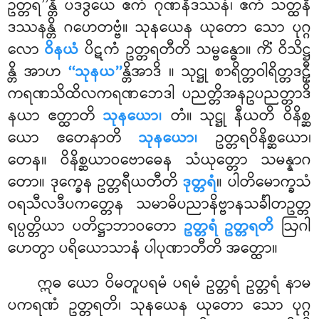
ဥတ္တရ’’န္တိ ပဒဒွယေ ဧကံ ဂုဏနိဒဿနံ၊ ဧကံ သတ္ထနိ
ဒဿနန္တိ ဂဟေတဗ္ဗံ။ သုနယေန ယုတော သော ပုဂ္ဂ
လော
ဝိနယံ
ပိဋကံ ဥတ္တရတီတိ သမ္ဗန္ဓော။ ကိံ ဝိသိဋ္ဌ
န္တိ အာဟ
‘‘သုနယ’’
န္တိအာဒိ
။ သုဋ္ဌု စာရိတ္တဝါရိတ္တဒဠှီ
ကရဏသိထိလကရဏဘေဒါ ပညတ္တိအနဥပညတ္တာဒိ
နယာ ဧတ္ထာတိ
သုနယော၊
တံ။ သုဋ္ဌု နီယတိ ဝိနိစ္ဆ
ယော ဧတေနာတိ
သုနယော၊
ဥတ္တရဝိနိစ္ဆယော၊
တေန။ ဝိနိစ္ဆယာဝဗောဓေန သံယုတ္တော သမန္နာဂ
တော။ ဒုက္ခေန ဥတ္တရီယတီတိ
ဒုတ္တရံ
။ ပါတိမောက္ခသံ
ဝရသီလဒီပကတ္တေန သမာဓိပညာနိဗ္ဗာနသင်္ခါတဥတ္တ
ရပ္ပတ္တိယာ ပတိဋ္ဌာဘာဝတော
ဥတ္တရံ ဥတ္တရတိ
ဩဂါ
ဟေတွာ ပရိယောသာနံ ပါပုဏာတီတိ အတ္ထော။
ဣဓ ယော ဝိမတူပရမံ ပရမံ ဥတ္တရံ ဥတ္တရံ နာမ
ပကရဏံ ဥတ္တရတိ၊ သုနယေန ယုတော သော ပုဂ္ဂ