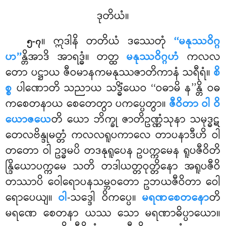
ဒုတိယံ။
။ ဣဒါနိ တတိယံ ဒဿေတုံ
‘‘မနုဿဝိဂ္ဂ
၅-၇
ဟ’’
န္တိအာဒိ အာရဒ္ဓံ။ တတ္ထ
မနုဿဝိဂ္ဂဟံ
ကလလ
တော ပဋ္ဌာယ ဇီဝမာနကမနုဿဇာတိကာနံ သရီရံ။
စိ
စ္စ
ပါဏောတိ သညာယ သဒ္ဓိံယေဝ ‘‘ဝဓာမိ န’’န္တိ ဝဓ
ကစေတနာယ စေတေတွာ ပကပ္ပေတွာ။
ဇီဝိတာ ဝါ ဝိ
ယောဇယေ
တိ ယော ဘိက္ခု ဇာတိဥဏ္ဏံသုနာ သမုဒ္ဓဋ
တေလဗိန္ဒုမတ္တံ ကလလရူပကာလေ တာပနာဒီဟိ ဝါ
တတော ဝါ ဥဒ္ဓမပိ တဒနုရူပေန ဥပက္ကမေန ရူပဇီဝိတိ
န္ဒြိယောပက္ကမေ သတိ တဒါယတ္တဝုတ္တိနော အရူပဇီဝိ
တဿာပိ ဝေါရောပနသမ္ဘဝတော ဥဘယဇီဝိတာ ဝေါ
ရောပေယျ။
ဝါ
-သဒ္ဒေါ ဝိကပ္ပေ။
မရဏစေတနော
တိ
မရဏေ စေတနာ ယဿ သော မရဏာဓိပ္ပာယော။