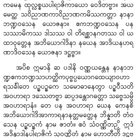
ကမေန ထုလ္လစ္စယပါရာဇိကာယော ဝေဒိတဗ္ဗာ။ အယ
မေတ္ထ သဝိညာဏကာဝိညာဏကမိဿကတ္တာ နာနာ
ဘဏ္ဍဝသေန ယောဇနာ။ ဧကဘဏ္ဍဝသေန ပန
သဿာမိကဿ ဒါသဿ ဝါ တိရစ္ဆာနဂတဿ ဝါ ယ
ထာဝုတ္တေန အဘိယောဂါဒိနာ နယေန အာဒိယနဟရ
ဏာဒိဝသေန ယောဇနာ ဒဋ္ဌဗ္ဗာ။
အပိစ ဣမာနိ ဆ ပဒါနိ ဝဏ္ဏယန္တေန နာနာဘ
ဏ္ဍဧကဘဏ္ဍသာဟတ္ထိကပုဗ္ဗပ္ပယောဂထေယျာဝဟာ
ရသင်္ခါတေ ပဉ္စပဉ္စကေ သမောဓာနေတွာ ပဉ္စဝီသတိ
အဝဟာရာ ဒဿေတဗ္ဗာ ဆပ္ပဒန္တောဂဓတ္တာ သဗ္ဗေသမ္ပိ
အဝဟာရာနံ။ တေ ပန အဝဟာရာ ယေန ကေနစိ
အဘိယောဂါဒိအာကာရနာနတ္တမတ္တေန ဘိန္နာတိ တံဝ
သေန ပဉ္စပဉ္စကံ နာမ ဇာတံ။ ဧဝံ သံဝဏ္ဏိတဉှိ ဣဒံ
အဒိန္နာဒါနပါရာဇိကံ သုဝဏ္ဏိတံ နာမ ဟောတီတိ ဒဋ္ဌဗ္