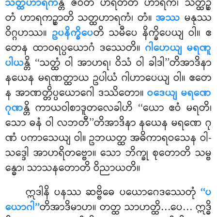
သတ္ထဟာရက
န္တိ ဇီဝိတံ ဟရတီတိ ဟာရကံ၊ သတ္ထဉ္စ
တံ ဟာရကဉ္စာတိ သတ္ထဟာရကံ၊ တံ။
အဿ
မနုဿ
ဝိဂ္ဂဟဿ။
ဥပနိက္ခိပေ
တိ သမီပေ နိက္ခိပေယျ ဝါ။ ဧ
တေန ထာဝရပ္ပယောဂံ ဒဿေတိ။
ဂါဟေယျ မရဏူ
ပါယ
န္တိ ‘‘သတ္ထံ ဝါ အာဟရ၊ ဝိသံ ဝါ ခါဒါ’’တိအာဒိနာ
နယေန မရဏတ္ထာယ ဥပါယံ ဂါဟာပေယျ ဝါ။ ဧတေ
န အာဏတ္တိပ္ပယောဂေါ ဒဿိတော။
ဝဒေယျ မရဏေ
ဂုဏ
န္တိ ကာယဝါစာဒူတလေခါဟိ ‘‘ယော ဧဝံ မရတိ၊
သော ဓနံ ဝါ လဘတီ’’တိအာဒိနာ နယေန မရဏေ ဂု
ဏံ ပကာသေယျ ဝါ။ ဥဘယတ္ထ အဓိကာရဝသေန ဝါ-
သဒ္ဒေါ အာဟရိတဗ္ဗော။ သော ဘိက္ခု စုတောတိ သမ္ဗ
န္ဓော၊ သာသနတောတိ ဝိညာယတိ။
ဣဒါနိ ပနဿ ဆဗ္ဗိဓေ ပယောဂေဒဿေတုံ
‘‘ပ
ယောဂါ’’
တိအာဒိမာဟ။ တတ္ထ သာဟတ္ထိ…ပေ… ဣဒ္ဓိ