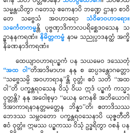
ဂေန သဟ ဝတ္တမာနော
သဟပ္ပယောဂေါ
။ သံဝိဓာယ
သမ္မန္တယိတွာ ဂတေသု ဧကေနာပိ ဘဏ္ဍေ ဌာနာ စာဝိ
တေ သဗ္ဗေသံ အဝဟာရော
သံဝိဓာဝဟာရော။
သင်္ကေတကမ္မ
န္တိ ပုဗ္ဗဏှာဒိကာလပရိစ္ဆေဒဝသေန သ
ဉ္ဇာနနကရဏံ။
နိမိတ္တကမ္မံ
နာမ သညုပ္ပာဒနတ္ထံ အက္ခိ
နိခဏနာဒိကရဏံ။
ထေယျာဝဟာရပဉ္စကံ ပန သယမေဝ ဒဿေတုံ
‘‘အထ ဝါ’’
တိအာဒိမာဟ။ နနု စ ဆပ္ပဒန္တောဂဓတ္တာ
‘‘သဗ္ဗေသမ္ပိ အဝဟာရာန’’န္တိ ဝုတ္တံ၊ ဧဝံ သတိ ‘‘အထ
ဝါ’’တိ ပက္ခန္တရဝသေန ဝိသုံ ဝိယ ဣဒံ ပဉ္စကံ ကသ္မာ
ဝုတ္တန္တိ? နနု အဝေါစုမှာ ‘‘ယေန ကေနစိ အဘိယောဂါ
ဒိအာကာရနာနတ္တမတ္တေန ဘိန္နာ’’တိ၊ ဧတာဒိသဿ
ဘေဒဿ သမ္ဘဝတော ပက္ခန္တရဝသေနာပိ ယုဇ္ဇတီတိ
ဧဝံ ဝုတ္တံ။ ဣမဿ ပဉ္စကဿ ဝိသုံ ဥဒ္ဓရိတွာ ဝစနံ ပန