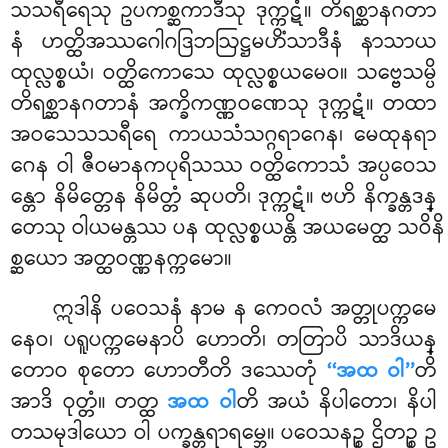
သသရီရေသု ဥပကစ္ဆကာဒီသု ဒုက္ကဋံ။ တိရစ္ဆာနဂတာ
နံ ဟတ္ထိအဿဂေါဂဒြဘဩဋ္ဌမဟိံသာဒီနံ နာသာယ
ထုလ္လစ္စယံ၊ ဝတ္ထိကောသေ ထုလ္လစ္စယမေဝ။ သဗ္ဗေသမ္ပိ
တိရစ္ဆာနဂတာနံ အက္ခိကဏ္ဏဝဏေသု ဒုက္ကဋံ။ တထာ
အဝသေသသရီရေ
ကာယသံသဂ္ဂရာဂေန၊ မေထုနရာ
ဂေန ဝါ ဇီဝမာနကပုရိသဿ ဝတ္ထိကောသံ အပ္ပဝေသ
န္တော နိမိတ္တေန နိမိတ္တံ ဆုပတိ၊ ဒုက္ကဋံ။ ဗဟိ နိက္ခန္တဒန္
တေသု ဝါယမန္တဿ ပန ထုလ္လစ္စယန္တိ အယမေတ္ထ သဝိနိ
စ္ဆယော အတ္ထဝဏ္ဏနက္ကမော။
ဣဒါနိ ပဝေသနံ နာမ န ကေဝလံ အတ္တုပက္ကမေ
နေဝ၊ ပရူပက္ကမေနာပိ ဟောတိ၊ တတြာပိ သာဒိယန္
တောဝ
စုတော ဟောတီတိ ဒဿေတုံ
‘‘အထ ဝါ’’
တိ
အာဒိ ဝုတ္တံ။ တတ္ထ
အထ ဝါ
တိ အယံ နိပါတော၊ နိပါ
တသမုဒါယော ဝါ ပက္ခန္တရာရမ္ဘေ။ ပဝေသနဉ္စ ဌိတဉ္စ ဥ