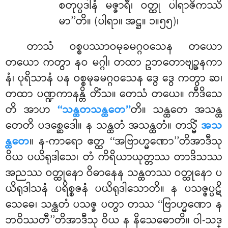
စတုပ္ပဒါနံ မဇ္ဇာရီ၊ ဝတ္ထု ပါရာဇိကဿိ
မာ’’တိ။ (ပါရာ။ အဋ္ဌ။ ၁။၅၅)၊
တာသံ ဝစ္စပဿာဝမုခမဂ္ဂဝသေန တယော
တယော ကတွာ နဝ မဂ္ဂါ၊ တထာ ဥဘတောဗျဉ္ဇနကာ
နံ၊ ပုရိသာနံ ပန ဝစ္စမုခမဂ္ဂဝသေန ဒွေ ဒွေ ကတွာ ဆ၊
တထာ ပဏ္ဍကာနန္တိ တိံသ။ တေသံ တယေ။ ကီဒိသေ
တိ အာဟ
‘‘သန္ထတသန္ထတေ’’
တိ။ သန္ထတေ အသန္ထ
တေတိ ပဒစ္ဆေဒေါ။ န သန္ထတံ အသန္ထတံ။ တသ္မိံ
အသ
န္ထတေ
။ န-ကာရော ဧတ္ထ ‘‘အဗြာဟ္မဏော’’တိအာဒီသု
ဝိယ ပယိရုဒါသေ၊ တံ ကိရိယာယုတ္တဿ တာဒိသဿ
အညဿ ဝတ္ထုနော ဝိဓာနေန သန္ထတဿ ဝတ္ထုနော ပ
ယိရုဒါသနံ ပရိစ္စဇနံ ပယိရုဒါသောတိ။ န ပသဇ္ဇပ္ပဋိ
သေဓေ၊ သန္ထတံ ပသဇ္ဇ ပတွာ တဿ ‘‘ဗြာဟ္မဏော န
ဘဝိဿတီ’’တိအာဒီသု ဝိယ န နိသေဓောတိ။ ဝါ-သဒ္