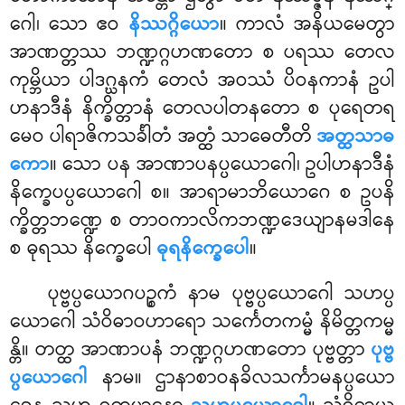
ဂေါ၊ သော ဧဝ
နိဿဂ္ဂိယော
။ ကာလံ အနိယမေတွာ
အာဏတ္တဿ ဘဏ္ဍဂ္ဂဟဏတော
စ ပရဿ တေလ
ကုမ္ဘိယာ ပါဒဂ္ဃနကံ တေလံ အဝဿံ ပိဝနကာနံ ဥပါ
ဟနာဒီနံ နိက္ခိတ္တာနံ တေလပါတနတော စ ပုရေတရ
မေဝ ပါရာဇိကသင်္ခါတံ အတ္ထံ
သာဓေတီတိ
အတ္ထသာဓ
ကော
။ သော ပန အာဏာပနပ္ပယောဂေါ၊ ဥပါဟနာဒီနံ
နိက္ခေပပ္ပယောဂေါ စ။ အာရာမာဘိယောဂေ စ ဥပနိ
က္ခိတ္တဘဏ္ဍေ စ တာဝကာလိကဘဏ္ဍဒေယျာနမဒါနေ
စ ဓုရဿ နိက္ခေပေါ
ဓုရနိက္ခေပေါ
။
ပုဗ္ဗပ္ပယောဂပဉ္စကံ နာမ ပုဗ္ဗပ္ပယောဂေါ သဟပ္ပ
ယောဂေါ သံဝိဓာဝဟာရော သင်္ကေတကမ္မံ နိမိတ္တကမ္မ
န္တိ။ တတ္ထ အာဏာပနံ ဘဏ္ဍဂ္ဂဟဏတော ပုဗ္ဗတ္တာ
ပုဗ္ဗ
ပ္ပယောဂေါ
နာမ။ ဌာနာစာဝနခိလသင်္ကာမနပ္ပယော