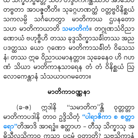
ယ သိက္ခိတဗ္ဗတ္တေ သတိ တဒ္ဒီပကဂန္ထဿာပိ အာသေဝိ
တဗ္ဗတာ အာပဇ္ဇတီတိ။ သုခဂ္ဂဟဏတ္ထံ ဝတ္တဗ္ဗဝိနိစ္ဆယံ
သကလမ္ပိ သင်္ဂဟေတွာ မာတိကာယ ဌပနတော
သဟ မာတိကာယာတိ
သမာတိကံ
။ တဂ္ဂုဏသံဝိညာ
ဏောယံ ဗဟုဗ္ဗီဟိ တဿ ခုဒ္ဒသိက္ခာသင်္ခါတဿ
အည
ပဒတ္ထဿ ယော ဂုဏော မာတိကာသင်္ခါတံ ဝိသေသ
နံ၊ တဿ ဣဓ ဝိညာယမာနတ္တာ။ သုခေနေဝ ဟိ ဂဟ
ဏံ သိယာ မာတိကာနုသာရေန တံ တံ ဝိနိစ္ဆယံ ဩ
လောကေန္တာနံ သံသယာပဂမတော။
မာတိကာဝဏ္ဏနာ
(ခ-ဇ) ဣဒါနိ
‘‘သမာတိက’’န္တိ ဝုတ္တတ္တာ
မာတိကာပဒါနိ တာဝ ဥဒ္ဒိသိတုံ
‘‘ပါရာဇိကာ စ စတ္တာ
ရော’’
တိအာဒိ အာရဒ္ဓံ။ ဧတ္ထာဟ – တီသု သိက္ခာသု အ
ဓိသီလသိက္ခာဝ ကသ္မာ ပဌမံ ဝုတ္တာတိ? သဗ္ဗသိက္ခာနံ