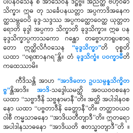
ပါပနဝသေန စ အာသေဝနံ ဒဋ္ဌဗ္ဗံ။ အညတ္ထ ဗဟုဝိဓာ
သိက္ခာ၊ ဣဓ တု သင်္ခေပနယတ္တာ အပ္ပကာဒိအနေက
တ္ထသမ္ဘဝေပိ ခုဒ္ဒ-သဒ္ဒဿ အပ္ပကတ္ထောဝေတ္ထ ယုတ္တတ
ရောတိ ခုဒ္ဒါ အပ္ပကာ သိက္ခာတိ ခုဒ္ဒသိက္ခာ။ ဣဓ ပန
ခုဒ္ဒသိက္ခာပ္ပကာသကော ဂန္ထော တဗ္ဗောဟာရူပစာရ
တော ဣတ္ထိလိင်္ဂဝသေန
‘‘ခုဒ္ဒသိက္ခာ’’
တိ ဝုစ္စတိ
ယထာ ‘‘ဝရုဏာနဂရ’’န္တိ။ တံ
ခုဒ္ဒသိက္ခံ။ ပဝက္ခာမီ
တိ
ကထေဿာမိ။
ကီဒိသန္တိ အာဟ
‘‘အာဒိတော ဥပသမ္ပန္နသိက္ခိတ
ဗ္ဗ’’
န္တိအာဒိ။
အာဒိ
-သဒ္ဒေါယမတ္ထိ အဝယဝဝစနော
ယထာ ‘‘သဗ္ဗာဒီနိ သဗ္ဗနာမာနီ’’တိ။ အတ္ထိ အပါဒါနဝစ
နော ယထာ ‘‘ပဗ္ဗတာဒီနိ ခေတ္တာနီ’’တိ။ တတ္ထာဝယဝ
ဝါစီ ကမ္မသာဓနော ‘‘အာဒိယတီတျာဒီ’’တိ။ ဣတရော
အပါဒါနသာဓနော ‘‘အာဒိယတိ ဧတသ္မာတျာဒီ’’တိ
။