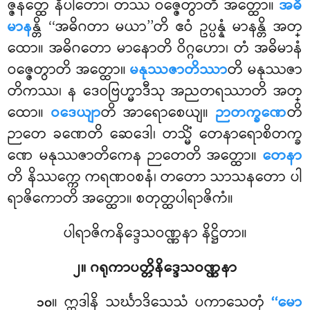
ဇ္ဇနတ္ထေ နိပါတော၊ တဿ ဝဇ္ဇေတွာတိ အတ္ထော။
အဓိ
မာန
န္တိ ‘‘အဓိဂတာ မယာ’’တိ ဧဝံ ဥပ္ပန္နံ မာနန္တိ အတ္
ထော။ အဓိဂတော မာနောတိ ဝိဂ္ဂဟော၊ တံ အဓိမာနံ
ဝဇ္ဇေတွာတိ အတ္ထော။
မနုဿဇာတိဿာ
တိ မနုဿဇာ
တိကဿ၊ န ဒေဝဗြဟ္မာဒီသု အညတရဿာတိ အတ္
ထော။
ဝဒေယျာ
တိ အာရောစေယျ။
ဉာတက္ခဏေ
တိ
ဉာတေ ခဏေတိ ဆေဒေါ၊ တသ္မိံ တေနာရောစိတက္ခ
ဏေ မနုဿဇာတိကေန ဉာတေတိ အတ္ထော။
တေနာ
တိ နိဿက္ကေ ကရဏဝစနံ၊ တတော သာသနတော ပါ
ရာဇိကောတိ အတ္ထော။ စတုတ္ထပါရာဇိကံ။
ပါရာဇိကနိဒ္ဒေသဝဏ္ဏနာ နိဋ္ဌိတာ။
၂။ ဂရုကာပတ္တိနိဒ္ဒေသဝဏ္ဏနာ
။ ဣဒါနိ သင်္ဃာဒိသေသံ ပကာသေတုံ
‘‘မော
၁၀