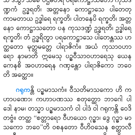
သံ ဒိသွာ သစေ ပဌမတရံ ပရကောဋ္ဌာသတော ကုသဒ
ဏ္ဍကံ ဥဒ္ဓရတိ၊ အတ္တနော ကောဋ္ဌာသေ ပါတေတု
ကာမတာယ ဥဒ္ဓါရေ ရက္ခတိ၊ ပါတနေပိ ရက္ခတိ၊ အတ္တ
နော ကောဋ္ဌာသတော ပန ကုသဒဏ္ဍံ ဥဒ္ဓရတိ၊ ဥဒ္ဓါရေ
ရက္ခတိ၊ တံ ဥဒ္ဓရိတွာ ပရကောဋ္ဌာသေ ပါတေန္တဿ ဟ
တ္ထတော မုတ္တမတ္တေ ပါရာဇိကံ။ အယံ ကုသာဝဟာ
ရော နာမာတိ ဣမေသု ပဉ္စဝီသာဝဟာရေသု ယေန
ကေနစိ အဝဟာရေန ဂဏှန္တော ပါရာဇိကော ဘဝေ
တိ အတ္ထော။
ဂရုက
န္တိ
ပဉ္စမာသကံ။ ဝီသတိမာသကော ဟိ က
ဟာပဏော၊ ကဟာပဏဿ စတုတ္ထော ဘာဂေါ ပါ
ဒေါ နာမ၊ တသ္မာ ပဉ္စမာသကံ ဝါ ပါဒံ ဝါ ဂရုကန္တိ ဝေဒိ
တဗ္ဗံ။ တတ္ထ ‘‘စတ္တာရော ဝီဟယော ဂုဉ္ဇာ၊ ဒွေ ဂုဉ္ဇာ မာ
သကော ဘဝေ’’တိ ဝစနတော ဝီဟိဝသေန စတ္တာလီ