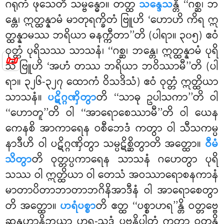
ဂရုကံ ဖုသေတိ သမ္ဗန္ဓော။ တတ္ထ
သန္ဒေသ
န္တိ ‘‘ဂစ္ဆ၊ ဘ
န္တေ၊ ဣတ္ထန္နာမံ မာတုရက္ခိတံ ဗြူဟိ ‘ဟောဟိ ကိရ ဣ
တ္ထန္နာမဿ ဘရိယာ ဓနက္ကီတာ’’တိ (ပါရာ။ ၃၀၅) ဧဝံ
ဝုတ္တံ ပုရိသဿ သာသနံ၊ ‘‘ဂစ္ဆ၊ ဘန္တေ၊ ဣတ္ထန္နာမံ ပုရိ
📜
သံ ဗြူဟိ ‘အဟံ တဿ ဘရိယာ ဘဝိဿာမီ’’တိ (ပါ
ရာ။ ၃၂၆-၃၂၇ ထောကံ ဝိသဒိသံ) ဧဝံ ဝုတ္တံ ဣတ္ထိယာ
သာသနံ။
ပဋိဂ္ဂဏှိတွာ
တိ ‘‘သာဓု ဥပါသကာ’’တိ ဝါ
‘‘ဟောတူ’’တိ ဝါ ‘‘အာရောစေဿာမီ’’တိ ဝါ ယေန
ကေနစိ အာကာရေန ဝစီဘေဒံ ကတွာ ဝါ သီသကမ္ပ
နာဒီဟိ ဝါ ပဋိဂ္ဂဏှိတွာ သမ္ပဋိစ္ဆိတွာတိ အတ္ထော။
ဝီမံ
သိတွာ
တိ ဝုတ္တပ္ပကာရေန သာသနံ ဂဟေတွာ ပုရိ
သဿ ဝါ ဣတ္ထိယာ ဝါ တေသံ အဝဿာရောစနကာနံ
မာတာပိတာဘာတာဘဂိနိအာဒီနံ ဝါ အာရောစေတွာ
တိ အတ္ထော။
ဟရံပစ္စာ
တိ ဧတ္ထ ‘‘ပစ္စာဟရ’’န္တိ ဝတ္တဗ္ဗေ
ဆန္ဒဟာနိဘယာ ဟရ-သဒ္ဒံ ပုဗ္ဗနိပါတံ ကတွာ ဝုတ္တန္တိ