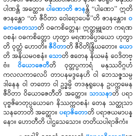
ပါဏန္တိ အတ္ထော။
ပါဏောတိ ဇာန
န္တိ ‘‘ပါဏော’’ ဣတိ
ဇာနန္တော ‘‘တံ ဇီဝိတာ ဝေါရောပေမီ’’တိ ဇာနန္တော။
ဝ
ဓကစေတသာ
တိ ဝဓကစိတ္တေန၊ ဣတ္ထမ္ဘူတေ ကရဏ
ဝစနံ၊ ဝဓကစိတ္တော ဟုတွာ မရဏာဓိပ္ပာယော ဟုတွာ
တိ ဝုတ္တံ ဟောတိ။
ဇီဝိတာ
တိ ဇီဝိတိန္ဒြိယတော။
ယော
တိ အနိယမဝစနံ။
သော
တိ ဧတေန နိယမနံ ဝေဒိတဗ္
ဗံ။
ဝိယောဇေတီ
တိ ဝုတ္တပ္ပကာရံ မနုဿဝိဂ္ဂဟံ
ကလလကာလေပိ တာပနမဒ္ဒနေဟိ ဝါ ဘေသဇ္ဇသမ္ပ
ဒါနေန ဝါ တတော ဝါ ဥဒ္ဓမ္ပိ တဒနုရူပေန ဥပက္ကမေန
ဇီဝိတာ ဝိယောဇေတီတိ အတ္ထော။
သာသနာ
တိ ပရာ
ပုဗ္ဗဇိဓာတုပ္ပယောဂေ နိဿက္ကဝစနံ၊ တေန သတ္ထုသာ
သနတောတိ အတ္ထော။
ပရာဇိတော
တိ ပရာဇယမာပန္
နော။ ဟောတီတိ ပါဌသေသော။ တတိယပါရာဇိကံ။