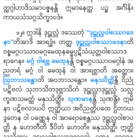
တ္ထဂ္ဂါဟာဒိသမာပဇ္ဇနန္တိ ဣမာနေတ္ထ ပဉ္စ အင်္ဂါနိ။
ကာယသံသဂ္ဂသိက္ခာပဒံ။
။ ဣဒါနိ ဒုဋ္ဌုလ္လံ ဒဿေတုံ
‘‘ဒုဋ္ဌုလ္လဝါစဿာဒေ
၁၂
နာ’’
တိအာဒိ အာရဒ္ဓံ။ တတ္ထ
ဒုဋ္ဌုလ္လဝါစဿာဒေနာ
တိ
ဝစ္စမဂ္ဂပဿာဝမဂ္ဂမေထုနဓမ္မပ္ပဋိသံယုတ္တဝါစဿာဒ
ရာဂေန။
မဂ္ဂံ ဝါရဗ္ဘ မေထုန
န္တိ ဝစ္စမဂ္ဂပဿာဝမဂ္ဂါနံ အ
ညတရံ မဂ္ဂံ ဝါ မေထုနံ ဝါ အာရဗ္ဘာတိ အတ္ထော။
ဩဘာသန္တော
တိ အဝဘာသန္တော။
မနုဿိတ္ထိ
န္တိ ဝိညုံ
ပဋိဗလံ သုဘာသိတဒုဗ္ဘာသိတံ ဒုဋ္ဌုလ္လာဒုဋ္ဌုလ္လံ သလ္လ
က္ခဏသမတ္ထံ မနုဿိတ္ထိံ။
သုဏမာန
န္တိ သုဏန္တိံ။ ဣမိ
နာ ပဋိဗလာယပိ ဣတ္ထိယာ အဝိညတ္တိပထေ ဌိတာယ
ဒူတေန ဝါ ပဏ္ဏေန ဝါ အာရောစေန္တဿ ဒုဋ္ဌုလ္လဝါစာပ
တ္တိ န ဟောတီတိ ဒီပိတံ ဟောတိ။ မနုဿိတ္ထီ၊ ဣတ္ထိ