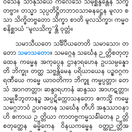
ဝသေန သာနုသယေ ကိလေသေ သမုစ္ဆိန္ဒန္တေန သိက္ခိ
တဗ္ဗာ။ တသ္မာ သုပ္ပတိဋ္ဌိတဘာဝသာဓနဋ္ဌေန မူလာ စ
သာ သိက္ခိတဗ္ဗတော သိက္ခာ စာတိ မူလသိက္ခာ၊ ကမ္မဝ
စနိစ္ဆာယံ ‘‘မူလသိက္ခ’’န္တိ ဝုတ္တံ။
သမာသီယတေ သင်္ခိပီယတေတိ သမာသော၊ တ
တော
သမာသတော
။ သမဂ္ဂေန သင်္ဃေန ဉတ္တိစတုတ္
ထေန ကမ္မေန အကုပ္ပေန ဌာနာရဟေန ဥပသမ္ပန္နော
တိ ဘိက္ခု။ တတ္ထ သဗ္ဗန္တိမေန ပရိယာယေန ပဉ္စဝဂ္ဂက
ရဏီယေ ကမ္မေ ယာဝတိကာ ဘိက္ခူ ကမ္မပ္ပတ္တာ၊ တေ
သံ အာဂတတ္တာ၊ ဆန္ဒာရဟာနံ ဆန္ဒဿ အာဟဋတ္တာ၊
သမ္မုခီဘူတာနဉ္စ အပ္ပဋိက္ကောသနတော ဧကသ္မိံ ကမ္မေ
သမဂ္ဂဘာဝံ ဥပဂတေန သင်္ဃေန တီဟိ အနုဿာဝနာ
ဟိ ဧကာယ ဉတ္တိယာ ကာတဗ္ဗကမ္မသင်္ခါတေန ဉတ္တိ
စတုတ္ထေန ဓမ္မိကေန ဝိနယကမ္မေန ဝတ္ထုဉတ္တိအ