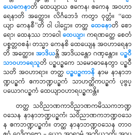
ယေကေနာ
တိ ထေယျာယ ဧကေန၊ ဧကေန အဝဟာ
ရေနာတိ အတ္ထော။ လိင်္ဂဘေဒံ ကတွာ ဝုတ္တံ။ ‘‘ထေ
ယျာ ကေနစီ’’တိ ဝါ ပါဌော။ တတ္ထ
ထေနော
တိ စော
ရော၊ ထေနဿ ဘာဝေါ
ထေယျာ၊
ကရဏတ္ထေ စေတံ
ပစ္စတ္တဝစနံ၊ တသ္မာ ကေနစိ ထေယျေန
အဝဟာရေနာ
တိ အတ္ထော။
အာဒိယ
န္တိ အာဒိယန္တော ဂဏှန္တော။
ပဉ္စဝီ
သာဝဟာရေသူ
တိ ပဉ္စပဉ္စကေ သမောဓာနေတွာ ပဉ္စဝီ
သတိ အဝဟာရာ။ တတ္ထ
ပဉ္စပဉ္စကာနိ
နာမ နာနာဘ
ဏ္ဍပဉ္စကံ ဧကဘဏ္ဍပဉ္စကံ သာဟတ္ထိကပဉ္စကံ ပုဗ္ဗပ္
ပယောဂပဉ္စကံ ထေယျာဝဟာရပဉ္စကန္တိ။
တတ္ထ သဝိညာဏကာဝိညာဏကမိဿကဘဏ္ဍ
ဝသေန နာနာဘဏ္ဍပဉ္စကံ၊ သဝိညာဏကဘဏ္ဍဝသေ
န ဧကဘဏ္ဍပဉ္စကံ။ တတ္ထ နာနာဘဏ္ဍဝသေန တာဝ
ဧဝံ ဝေဒိတဗ္ဗော – ယော အာရာမံ အဘိယုဉ္ဇတိ၊ အာပ