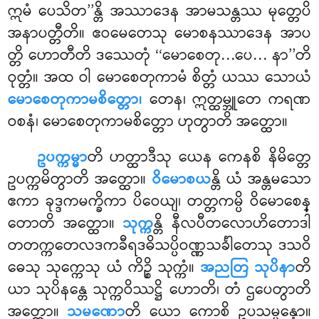
ဣမံ ပေသိတ’’န္တိ အဿာဒေန အာမသန္တဿ မုတ္တေပိ
အနာပတ္တီတိ။ ဧဝမေတေသု မောစနဿာဒေန အာပ
တ္တိ ဟောတီတိ ဒဿေတုံ ‘‘မောစေတု…ပေ… နာ’’တိ
ဝုတ္တံ။ အထ ဝါ မောစေတုကာမံ စိတ္တံ ယဿ သောယံ
မောစေတုကာမစိတ္တော၊
တေန၊ ဣတ္ထမ္ဘူတေ ကရဏ
ဝစနံ၊ မောစေတုကာမစိတ္တော ဟုတွာတိ အတ္ထော။
ဥပက္ကမ္မာ
တိ ဟတ္ထာဒီသု ယေန ကေနစိ နိမိတ္တေ
ဥပက္ကမိတွာတိ အတ္ထော။
ဝိမောစယ
န္တိ ယံ အန္တမသော
ဧကာ ခုဒ္ဒကမက္ခိကာ ပိဝေယျ၊ တတ္တကမ္ပိ ဝိမောစေန္
တောတိ အတ္ထော။
သုက္က
န္တိ နီလပီတလောဟိတောဒါ
တတက္ကတေလဒကခီရဒဓိသပ္ပိဝဏ္ဏသင်္ခါတေသု ဒသဝိ
ဓေသု သုက္ကေသု ယံ ကိဉ္စိ သုက္ကံ။
အညတြ သုပိနာ
တိ
ယာ သုပိနန္တေ သုက္ကဝိဿဋ္ဌိ ဟောတိ၊ တံ ဌပေတွာတိ
အတ္ထော။
သမဏော
တိ ယော ကောစိ ဥပသမ္ပန္နော။