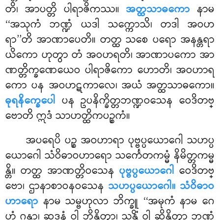
တိ၊ အာပတ္တိ ပါရာဇိကဿ။
အတ္ထသာဓကော
နာမ
‘‘အသုကံ ဘဏ္ဍံ ယဒါ သက္ကောသိ၊ တဒါ အဝဟ
ရာ’’တိ အာဏာပေတိ။ တတ္ထ သစေ ပရော အနန္တရာ
ယိကော ဟုတွာ တံ အဝဟရတိ၊ အာဏာပကော အာ
ဏတ္တိက္ခဏေယေဝ
ပါရာဇိကော ဟောတိ၊ အဝဟာရ
ကော ပန အဝဟဋကာလေ၊ အယံ အတ္ထသာဓကော။
ဓုရနိက္ခေပေါ
ပန ဥပနိက္ခိတ္တဘဏ္ဍဝသေန ဝေဒိတဗ္
ဗောတိ ဣဒံ သာဟတ္ထိကပဉ္စကံ။
အပရေပိ ပဉ္စ အဝဟာရာ ပုဗ္ဗပ္ပယောဂေါ သဟပ္ပ
ယောဂေါ သံဝိဓာဝဟာရော သင်္ကေတကမ္မံ နိမိတ္တကမ္မ
န္တိ။ တတ္ထ အာဏတ္တိဝသေန
ပုဗ္ဗပ္ပယောဂေါ
ဝေဒိတဗ္
ဗော၊ ဌာနာစာဝနဝသေန
သဟပ္ပယောဂေါ။ သံဝိဓာဝ
ဟာရော
နာမ သမ္ဗဟုလာ ဘိက္ခူ ‘‘အမုကံ နာမ ဂေ
ဟံ ဂန္တွာ၊ ဆဒနံ ဝါ ဘိန္ဒိတွာ၊ သန္ဓိံ ဝါ ဆိန္ဒိတွာ ဘဏ္ဍံ