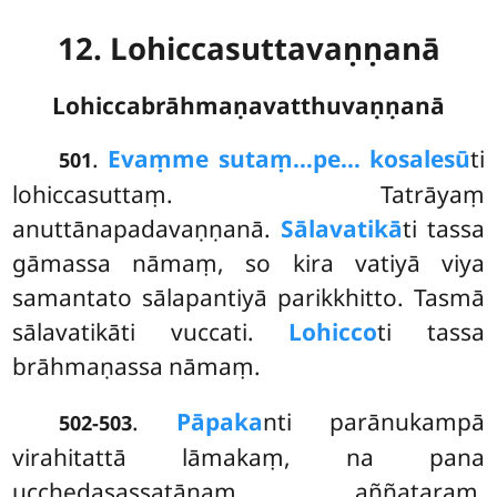
12. Lohiccasuttavaṇṇanā
Lohiccabrāhmaṇavatthuvaṇṇanā
.
Evaṃ
me sutaṃ…pe… kosalesū
ti
501
lohiccasuttaṃ. Tatrāyaṃ
anuttānapadavaṇṇanā.
Sālavatikā
ti tassa
gāmassa nāmaṃ, so kira vatiyā viya
samantato sālapantiyā parikkhitto. Tasmā
sālavatikāti vuccati.
Lohicco
ti tassa
brāhmaṇassa nāmaṃ.
.
Pāpaka
nti parānukampā
502-503
virahitattā lāmakaṃ, na pana
ucchedasassatānaṃ aññataraṃ.