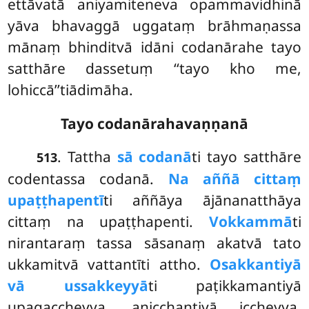
ettāvatā aniyamiteneva opammavidhinā
yāva bhavaggā
uggataṃ brāhmaṇassa
mānaṃ bhinditvā idāni codanārahe tayo
satthāre dassetuṃ ‘‘tayo kho me,
lohiccā’’tiādimāha.
Tayo codanārahavaṇṇanā
. Tattha
sā codanā
ti tayo satthāre
513
codentassa codanā.
Na aññā cittaṃ
upaṭṭhapentī
ti aññāya ājānanatthāya
cittaṃ na upaṭṭhapenti.
Vokkammā
ti
nirantaraṃ tassa sāsanaṃ akatvā tato
ukkamitvā vattantīti attho.
Osakkantiyā
vā ussakkeyyā
ti paṭikkamantiyā
upagaccheyya, anicchantiyā iccheyya,