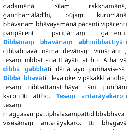
dadamānā, sīlaṃ rakkhamānā,
gandhamālādīhi, pūjaṃ kurumānā
bhāvanaṃ bhāvayamānā pācenti vipācenti
paripācenti pariṇāmaṃ gamenti.
Dibbānaṃ bhavānaṃ abhinibbattiyā
ti
dibbabhavā nāma devānaṃ vimānāni
,
tesaṃ nibbattanatthāyāti attho. Atha vā
dibbā gabbhā
ti dānādayo puññavisesā.
Dibbā bhavā
ti devaloke vipākakkhandhā,
tesaṃ nibbattanatthāya tāni puññāni
karontīti attho.
Tesaṃ antarāyakaro
ti
tesaṃ
maggasampattiphalasampattidibbabhava
visesānaṃ antarāyakaro. Iti bhagavā