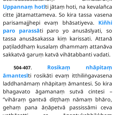
Uppannaṃ hotī
ti jātaṃ hoti, na kevalañca
citte jātamattameva. So kira tassa vasena
parisamajjhepi evaṃ bhāsatiyeva.
Kiñhi
paro parassā
ti paro yo anusāsīyati, so
tassa anusāsakassa kiṃ karissati. Attanā
paṭiladdhaṃ kusalaṃ dhammaṃ attanāva
sakkatvā garuṃ katvā vihātabbanti vadati.
.
Rosikaṃ nhāpitaṃ
504-407
āmantesī
ti rosikāti evaṃ itthiliṅgavasena
laddhanāmaṃ nhāpitaṃ āmantesi. So kira
bhagavato āgamanaṃ sutvā cintesi –
‘‘vihāraṃ gantvā diṭṭhaṃ nāmaṃ bhāro,
gehaṃ pana āṇāpetvā passissāmi ceva