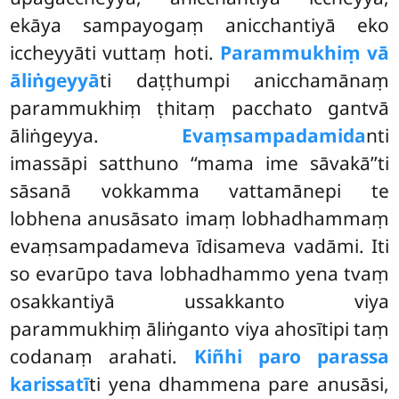
ekāya sampayogaṃ anicchantiyā eko
iccheyyāti vuttaṃ hoti.
Parammukhiṃ vā
āliṅgeyyā
ti daṭṭhumpi anicchamānaṃ
parammukhiṃ ṭhitaṃ pacchato gantvā
āliṅgeyya.
Evaṃsampadamida
nti
imassāpi satthuno ‘‘mama ime sāvakā’’ti
sāsanā vokkamma vattamānepi te
lobhena anusāsato imaṃ lobhadhammaṃ
evaṃsampadameva īdisameva vadāmi. Iti
so evarūpo tava lobhadhammo yena tvaṃ
osakkantiyā ussakkanto viya
parammukhiṃ āliṅganto viya ahosītipi taṃ
codanaṃ arahati.
Kiñhi paro parassa
karissatī
ti yena dhammena pare anusāsi,