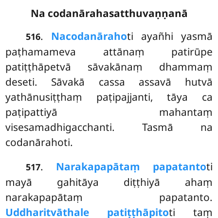
Na codanārahasatthuvaṇṇanā
.
Na
codanāraho
ti ayañhi yasmā
516
paṭhamameva attānaṃ patirūpe
patiṭṭhāpetvā sāvakānaṃ dhammaṃ
deseti. Sāvakā cassa assavā hutvā
yathānusiṭṭhaṃ paṭipajjanti, tāya ca
paṭipattiyā mahantaṃ
visesamadhigacchanti. Tasmā na
codanārahoti.
.
Narakapapātaṃ papatanto
ti
517
mayā gahitāya diṭṭhiyā ahaṃ
narakapapātaṃ papatanto.
Uddharitvā
thale patiṭṭhāpito
ti taṃ