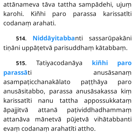
attānameva tāva tattha sampādehi, ujuṃ
karohi. Kiñhi paro parassa karissatīti
codanaṃ arahati.
.
Niddāyitabba
nti sassarūpakāni
514
tiṇāni uppāṭetvā parisuddhaṃ kātabbaṃ.
. Tatiyacodanāya
kiñhi paro
515
parassā
ti anusāsanaṃ
asampaṭicchanakālato paṭṭhāya paro
anusāsitabbo, parassa
anusāsakassa kiṃ
karissatīti nanu tattha appossukkataṃ
āpajjitvā attanā paṭividdhadhammaṃ
attanāva mānetvā pūjetvā vihātabbanti
evaṃ codanaṃ arahatīti attho.