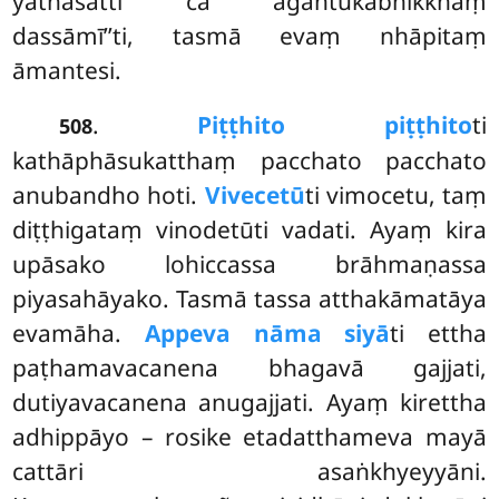
yathāsatti ca āgantukabhikkhaṃ
dassāmī’’ti, tasmā evaṃ nhāpitaṃ
āmantesi.
.
Piṭṭhito piṭṭhito
ti
508
kathāphāsukatthaṃ pacchato pacchato
anubandho hoti.
Vivecetū
ti vimocetu, taṃ
diṭṭhigataṃ vinodetūti vadati. Ayaṃ kira
upāsako lohiccassa brāhmaṇassa
piyasahāyako. Tasmā tassa atthakāmatāya
evamāha.
Appeva nāma siyā
ti ettha
paṭhamavacanena bhagavā gajjati,
dutiyavacanena anugajjati. Ayaṃ kirettha
adhippāyo – rosike etadatthameva mayā
cattāri asaṅkhyeyyāni.