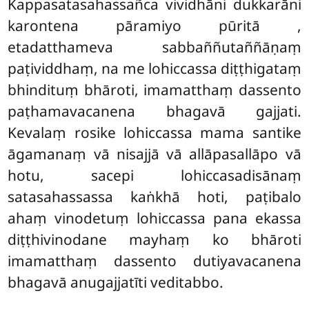
Kappasatasahassañca vividhāni dukkarāni
karontena pāramiyo pūritā
,
etadatthameva sabbaññutaññāṇaṃ
paṭividdhaṃ, na me lohiccassa diṭṭhigataṃ
bhindituṃ bhāroti, imamatthaṃ dassento
paṭhamavacanena bhagavā gajjati.
Kevalaṃ rosike
lohiccassa mama santike
āgamanaṃ vā nisajjā vā allāpasallāpo vā
hotu, sacepi lohiccasadisānaṃ
satasahassassa kaṅkhā hoti, paṭibalo
ahaṃ vinodetuṃ lohiccassa pana ekassa
diṭṭhivinodane mayhaṃ ko bhāroti
imamatthaṃ dassento dutiyavacanena
bhagavā anugajjatīti veditabbo.