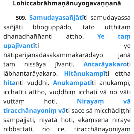
Lohiccabrāhmaṇānuyogavaṇṇanā
.
Samudayasañjātī
ti samudayassa
509
sañjāti bhoguppādo, tato uṭṭhitaṃ
dhanadhaññanti attho.
Ye taṃ
upajīvantī
ti ye
ñātiparijanadāsakammakarādayo janā
taṃ nissāya jīvanti.
Antarāyakaro
ti
lābhantarāyakaro.
Hitānukampī
ti ettha
hita
nti vuḍḍhi.
Anukampatī
ti anukampī,
icchatīti attho, vuḍḍhiṃ icchati vā no vāti
vuttaṃ hoti.
Nirayaṃ vā
tiracchānayoniṃ vā
ti sace sā micchādiṭṭhi
sampajjati, niyatā hoti, ekaṃsena niraye
nibbattati, no ce, tiracchānayoniyaṃ