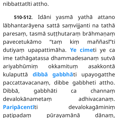
nibbattatīti attho.
. Idāni yasmā yathā attano
510-512
lābhantarāyena sattā saṃvijjanti na tathā
paresaṃ, tasmā suṭṭhutaraṃ brāhmaṇaṃ
pavecetukāmo ‘‘taṃ kiṃ maññasī’’ti
dutiyaṃ upapattimāha.
Ye cime
ti ye ca
ime tathāgatassa dhammadesanaṃ sutvā
ariyabhūmiṃ okkamituṃ asakkontā
kulaputtā
dibbā gabbhā
ti upayogatthe
paccattavacanaṃ, dibbe gabbheti attho.
Dibbā, gabbhāti ca channaṃ
devalokānametaṃ adhivacanaṃ.
Paripācentī
ti devalokagāminiṃ
paṭipadaṃ pūrayamānā dānaṃ,