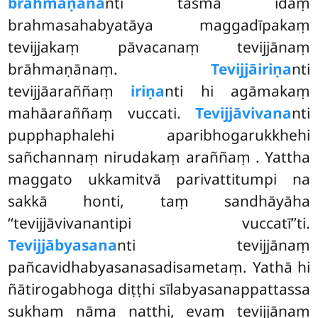
brāhmaṇāna
nti tasmā idaṃ
brahmasahabyatāya maggadīpakaṃ
tevijjakaṃ pāvacanaṃ tevijjānaṃ
brāhmaṇānaṃ.
Tevijjāiriṇa
nti
tevijjāaraññaṃ
iriṇa
nti hi agāmakaṃ
mahāaraññaṃ vuccati.
Tevijjāvivana
nti
pupphaphalehi aparibhogarukkhehi
sañchannaṃ nirudakaṃ araññaṃ
. Yattha
maggato ukkamitvā parivattitumpi na
sakkā honti, taṃ sandhāyāha
‘‘tevijjāvivanantipi vuccatī’’ti.
Tevijjābyasana
nti tevijjānaṃ
pañcavidhabyasanasadisametaṃ. Yathā hi
ñātirogabhoga diṭṭhi sīlabyasanappattassa
sukhaṃ nāma natthi, evaṃ tevijjānaṃ