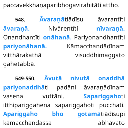
paccavekkhaṇaparibhogavirahitāti attho.
.
Āvaraṇā
tiādīsu
āvarantīti
548
āvaraṇā.
Nivārentīti
nīvaraṇā.
Onandhantīti
onāhanā.
Pariyonandhantīti
pariyonāhanā.
Kāmacchandādīnaṃ
vitthārakathā visuddhimaggato
gahetabbā.
.
Āvutā nivutā onaddhā
549-550
pariyonaddhā
ti padāni āvaraṇādīnaṃ
vasena vuttāni.
Sapariggaho
ti
itthipariggahena sapariggahoti pucchati.
Apariggaho bho gotamā
tiādīsupi
kāmacchandassa abhāvato