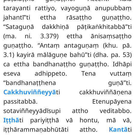
tarayanti rattiyo, vayoguṇā anupubbaṃ
jahantī’’ti ettha rāsaṭṭho guṇaṭṭho.
‘‘Sataguṇā dakkhiṇā pāṭikaṅkhitabbā’’ti
(ma. ni. 3.379) ettha ānisaṃsaṭṭho
guṇaṭṭho. ‘‘Antaṃ antaguṇaṃ (khu. pā.
3.1) kayirā mālāguṇe bahū’’ti (dha. pa. 53)
ca ettha bandhanaṭṭho guṇaṭṭho. Idhāpi
eseva adhippeto. Tena vuttaṃ
‘‘bandhanaṭṭhena guṇā’’ti.
Cakkhuviññeyyā
ti cakkhuviññāṇena
passitabbā. Etenupāyena
sotaviññeyyādīsupi attho veditabbo.
Iṭṭhā
ti pariyiṭṭhā vā hontu, mā vā,
iṭṭhārammaṇabhūtāti attho.
Kantā
ti