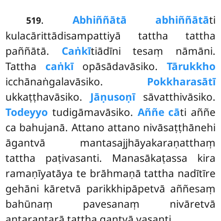
.
Abhiññātā abhiññātā
ti
519
kulacārittādisampattiyā tattha tattha
paññātā.
Caṅkī
tiādīni tesaṃ nāmāni.
Tattha
caṅkī
opāsādavāsiko.
Tārukkho
icchānaṅgalavāsiko.
Pokkharasātī
ukkaṭṭhavāsiko.
Jāṇusoṇī
sāvatthivāsiko.
Todeyyo
tudigāmavāsiko.
Aññe cā
ti aññe
ca bahujanā. Attano attano nivāsaṭṭhānehi
āgantvā mantasajjhāyakaraṇatthaṃ
tattha paṭivasanti. Manasākaṭassa kira
ramaṇīyatāya te brāhmaṇā tattha nadītīre
gehāni kāretvā parikkhipāpetvā aññesaṃ
bahūnaṃ pavesanaṃ nivāretvā
antarantarā tattha gantvā vasanti.