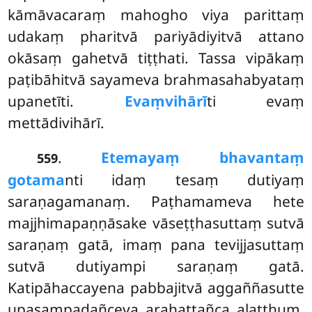
kāmāvacaraṃ mahogho viya parittaṃ
udakaṃ pharitvā pariyādiyitvā attano
okāsaṃ gahetvā tiṭṭhati. Tassa vipākaṃ
paṭibāhitvā sayameva brahmasahabyataṃ
upanetīti.
Evaṃvihārī
ti evaṃ
mettādivihārī.
.
Ete
mayaṃ bhavantaṃ
559
gotama
nti idaṃ tesaṃ dutiyaṃ
saraṇagamanaṃ. Paṭhamameva hete
majjhimapaṇṇāsake vāseṭṭhasuttaṃ sutvā
saraṇaṃ gatā, imaṃ pana tevijjasuttaṃ
sutvā dutiyampi saraṇaṃ gatā.
Katipāhaccayena pabbajitvā aggaññasutte
upasampadañceva arahattañca alatthuṃ.