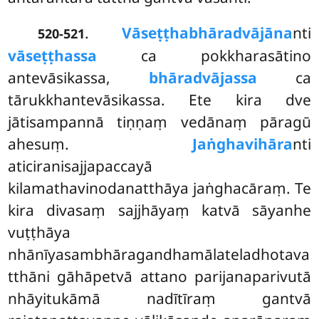
.
Vāseṭṭhabhāradvājāna
nti
520-521
vāseṭṭhassa
ca pokkharasātino
antevāsikassa,
bhāradvājassa
ca
tārukkhantevāsikassa. Ete kira dve
jātisampannā tiṇṇaṃ vedānaṃ pāragū
ahesuṃ.
Jaṅghavihāra
nti
aticiranisajjapaccayā
kilamathavinodanatthāya jaṅghacāraṃ. Te
kira divasaṃ sajjhāyaṃ katvā sāyanhe
vuṭṭhāya
nhānīyasambhāragandhamālateladhotava
tthāni gāhāpetvā attano parijanaparivutā
nhāyitukāmā
nadītīraṃ gantvā