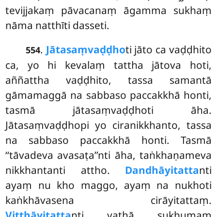
tevijjakaṃ pāvacanaṃ āgamma sukhaṃ
nāma natthīti dasseti.
.
Jātasaṃvaḍḍho
ti jāto ca vaḍḍhito
554
ca, yo hi kevalaṃ tattha jātova hoti,
aññattha
vaḍḍhito, tassa samantā
gāmamaggā na sabbaso paccakkhā honti,
tasmā jātasaṃvaḍḍhoti āha.
Jātasaṃvaḍḍhopi yo ciranikkhanto, tassa
na sabbaso paccakkhā honti. Tasmā
‘‘tāvadeva avasaṭa’’nti āha, taṅkhaṇameva
nikkhantanti attho.
Dandhāyitatta
nti
ayaṃ nu kho maggo, ayaṃ na nukhoti
kaṅkhāvasena cirāyitattaṃ.
Vitthāyitatta
nti yathā sukhumaṃ