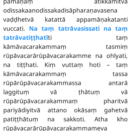
pamāṇaṃ atikkamitvā
odissakaanodissakadisāpharaṇavasena
vaḍḍhetvā katattā appamāṇakatanti
vuccati.
Na taṃ tatrāvasissati na taṃ
tatrāvatiṭṭhatī
ti taṃ
kāmāvacarakammaṃ tasmiṃ
rūpāvacarārūpāvacarakamme na ohīyati,
na tiṭṭhati. Kiṃ vuttaṃ hoti – taṃ
kāmāvacarakammaṃ tassa
rūpārūpāvacarakammassa antarā
laggituṃ vā ṭhātuṃ vā
rūpārūpāvacarakammaṃ pharitvā
pariyādiyitvā attano okāsaṃ gahetvā
patiṭṭhātuṃ na sakkoti. Atha kho
rūpāvacarārūpāvacarakammameva