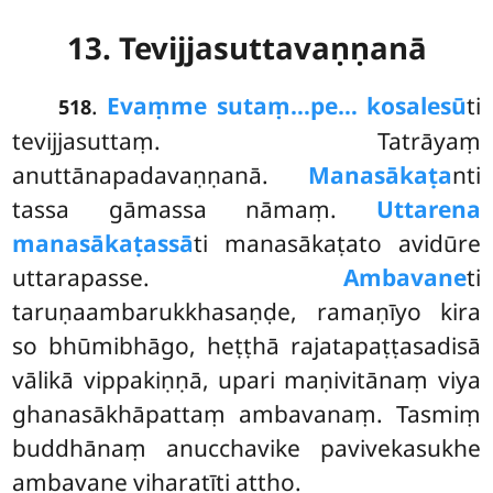
13. Tevijjasuttavaṇṇanā
.
Evaṃ
me sutaṃ…pe… kosalesū
ti
518
tevijjasuttaṃ. Tatrāyaṃ
anuttānapadavaṇṇanā.
Manasākaṭa
nti
tassa gāmassa nāmaṃ.
Uttarena
manasākaṭassā
ti manasākaṭato avidūre
uttarapasse.
Ambavane
ti
taruṇaambarukkhasaṇḍe, ramaṇīyo kira
so bhūmibhāgo, heṭṭhā rajatapaṭṭasadisā
vālikā vippakiṇṇā, upari maṇivitānaṃ viya
ghanasākhāpattaṃ ambavanaṃ. Tasmiṃ
buddhānaṃ anucchavike pavivekasukhe
ambavane viharatīti attho.