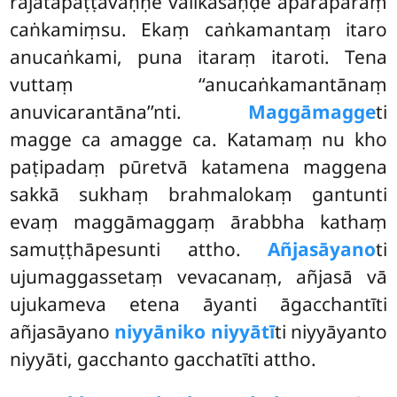
rajatapaṭṭavaṇṇe vālikāsaṇḍe aparāparaṃ
caṅkamiṃsu. Ekaṃ caṅkamantaṃ itaro
anucaṅkami, puna itaraṃ itaroti. Tena
vuttaṃ ‘‘anucaṅkamantānaṃ
anuvicarantāna’’nti.
Maggāmagge
ti
magge ca amagge ca. Katamaṃ nu kho
paṭipadaṃ pūretvā katamena maggena
sakkā sukhaṃ brahmalokaṃ gantunti
evaṃ maggāmaggaṃ ārabbha kathaṃ
samuṭṭhāpesunti attho.
Añjasāyano
ti
ujumaggassetaṃ vevacanaṃ, añjasā
vā
ujukameva etena āyanti āgacchantīti
añjasāyano
niyyāniko niyyātī
ti niyyāyanto
niyyāti, gacchanto gacchatīti attho.