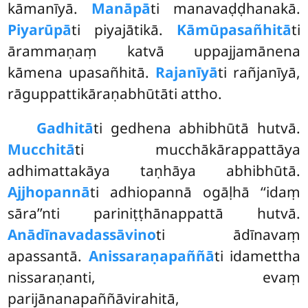
kāmanīyā.
Manāpā
ti manavaḍḍhanakā.
Piyarūpā
ti piyajātikā.
Kāmūpasañhitā
ti
ārammaṇaṃ katvā uppajjamānena
kāmena upasañhitā.
Rajanīyā
ti rañjanīyā,
rāguppattikāraṇabhūtāti attho.
Gadhitā
ti gedhena abhibhūtā hutvā.
Mucchitā
ti mucchākārappattāya
adhimattakāya taṇhāya abhibhūtā.
Ajjhopannā
ti adhiopannā ogāḷhā ‘‘idaṃ
sāra’’nti pariniṭṭhānappattā hutvā.
Anādīnavadassāvino
ti
ādīnavaṃ
apassantā.
Anissaraṇapaññā
ti idamettha
nissaraṇanti, evaṃ
parijānanapaññāvirahitā,