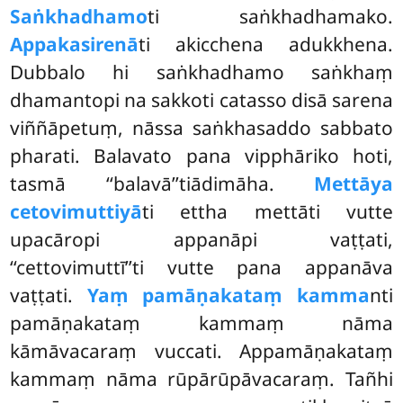
Saṅkhadhamo
ti
saṅkhadhamako.
Appakasirenā
ti akicchena adukkhena.
Dubbalo hi saṅkhadhamo saṅkhaṃ
dhamantopi na sakkoti catasso disā sarena
viññāpetuṃ, nāssa saṅkhasaddo sabbato
pharati. Balavato pana vipphāriko hoti,
tasmā ‘‘balavā’’tiādimāha.
Mettāya
cetovimuttiyā
ti ettha mettāti vutte
upacāropi appanāpi vaṭṭati,
‘‘cettovimuttī’’ti vutte pana appanāva
vaṭṭati.
Yaṃ pamāṇakataṃ kamma
nti
pamāṇakataṃ kammaṃ nāma
kāmāvacaraṃ vuccati. Appamāṇakataṃ
kammaṃ nāma rūpārūpāvacaraṃ. Tañhi