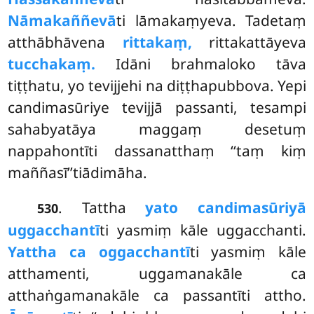
Nāmakaññevā
ti lāmakaṃyeva. Tadetaṃ
atthābhāvena
rittakaṃ,
rittakattāyeva
tucchakaṃ.
Idāni brahmaloko tāva
tiṭṭhatu, yo tevijjehi na diṭṭhapubbova. Yepi
candimasūriye tevijjā passanti, tesampi
sahabyatāya maggaṃ desetuṃ
nappahontīti dassanatthaṃ ‘‘taṃ kiṃ
maññasī’’tiādimāha.
. Tattha
yato candimasūriyā
530
uggacchantī
ti yasmiṃ kāle uggacchanti.
Yattha ca oggacchantī
ti yasmiṃ kāle
atthamenti, uggamanakāle ca
atthaṅgamanakāle ca passantīti attho.