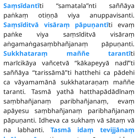
Saṃsīdantī
ti ‘‘samatala’’nti saññāya
paṅkaṃ otiṇṇā viya anuppavisanti.
Saṃsīditvā visāraṃ pāpuṇantī
ti evaṃ
paṅke viya saṃsīditvā visāraṃ
aṅgamaṅgasaṃbhañjanaṃ pāpuṇanti.
Sukkhataraṃ maññe tarantī
ti
marīcikāya vañcetvā ‘‘kākapeyyā nadī’’ti
saññāya ‘‘tarissāmā’’ti hatthehi ca pādehi
ca vāyamamānā sukkhataraṇaṃ maññe
taranti. Tasmā yathā hatthapādādīnaṃ
saṃbhañjanaṃ paribhañjanaṃ, evaṃ
apāyesu saṃbhañjanaṃ paribhañjanaṃ
pāpuṇanti. Idheva ca sukhaṃ vā sātaṃ vā
na labhanti.
Tasmā idaṃ tevijjānaṃ