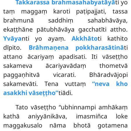
Takkarassa brahmasahabyatāyā
ti yo
taṃ maggaṃ karoti paṭipajjati, tassa
brahmunā saddhiṃ sahabhāvāya,
ekaṭṭhāne pātubhāvāya gacchatīti attho.
Yvāya
nti yo ayaṃ.
Akkhāto
ti kathito
dīpito.
Brāhmaṇena pokkharasātinā
ti
attano ācariyaṃ apadisati. Iti vāseṭṭho
sakameva ācariyavādaṃ thometvā
paggaṇhitvā vicarati. Bhāradvājopi
sakamevāti. Tena vuttaṃ
‘‘neva kho
asakkhi vāseṭṭho’’
tiādi.
Tato vāseṭṭho ‘‘ubhinnampi amhākaṃ
kathā aniyyānikāva, imasmiñca loke
maggakusalo nāma bhotā gotamena