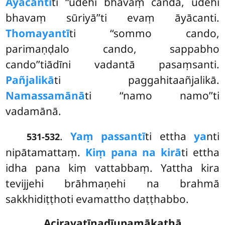
Āyācantī
ti ‘‘udehi bhavaṃ canda, udehi
bhavaṃ sūriyā’’ti evaṃ āyācanti.
Thomayantī
ti ‘‘sommo cando,
parimaṇḍalo cando, sappabho
cando’’tiādīni vadantā pasaṃsanti.
Pañjalikā
ti paggahitaañjalikā.
Namassamānā
ti ‘‘namo namo’’ti
vadamānā.
.
Yaṃ passantī
ti ettha
ya
nti
531-532
nipātamattaṃ.
Kiṃ pana na kirā
ti ettha
idha pana
kiṃ vattabbaṃ. Yattha kira
tevijjehi brāhmaṇehi na brahmā
sakkhidiṭṭhoti evamattho daṭṭhabbo.
Aciravatīnadīupamākathā