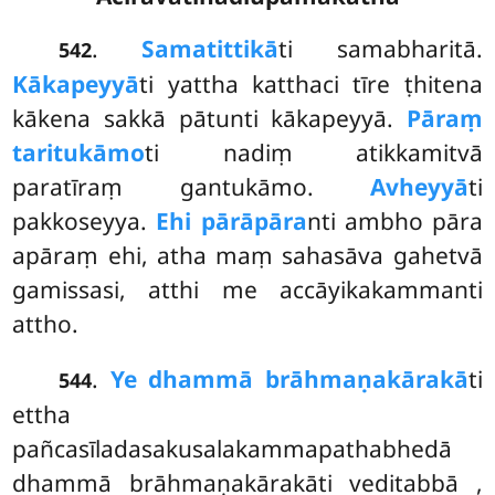
.
Samatittikā
ti samabharitā.
542
Kākapeyyā
ti yattha katthaci tīre ṭhitena
kākena sakkā pātunti kākapeyyā.
Pāraṃ
taritukāmo
ti nadiṃ atikkamitvā
paratīraṃ gantukāmo.
Avheyyā
ti
pakkoseyya.
Ehi pārāpāra
nti ambho pāra
apāraṃ ehi, atha maṃ sahasāva gahetvā
gamissasi, atthi me accāyikakammanti
attho.
.
Ye dhammā brāhmaṇakārakā
ti
544
ettha
pañcasīladasakusalakammapathabhedā
dhammā brāhmaṇakārakāti veditabbā
,