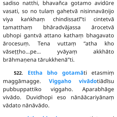
sadiso natthi, bhavañca gotamo avidūre
vasati, so no tulaṃ gahetvā nisinnavāṇijo
viya kaṅkhaṃ chindissatī’’ti cintetvā
tamatthaṃ bhāradvājassa ārocetvā
ubhopi gantvā attano kathaṃ bhagavato
ārocesuṃ. Tena vuttaṃ ‘‘atha kho
vāseṭṭho…pe… yvāyaṃ akkhāto
brāhmaṇena tārukkhenā’’ti.
.
Ettha bho gotamā
ti etasmiṃ
522
maggāmagge.
Viggaho vivādo
tiādīsu
pubbuppattiko viggaho. Aparabhāge
vivādo. Duvidhopi eso nānāācariyānaṃ
vādato nānāvādo.