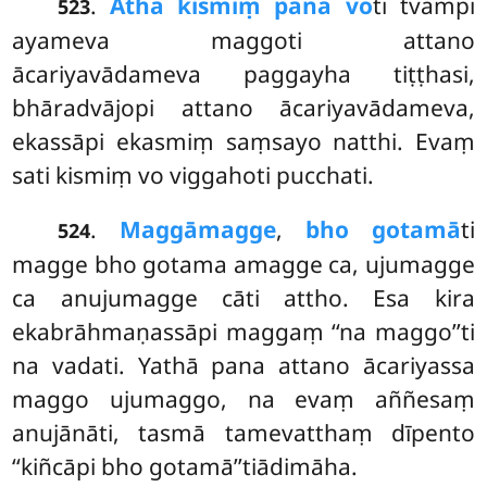
.
Atha kismiṃ pana vo
ti tvampi
523
ayameva maggoti attano
ācariyavādameva paggayha tiṭṭhasi,
bhāradvājopi attano ācariyavādameva,
ekassāpi ekasmiṃ saṃsayo natthi. Evaṃ
sati kismiṃ vo viggahoti pucchati.
.
Maggāmagge
,
bho gotamā
ti
524
magge bho gotama amagge ca, ujumagge
ca anujumagge cāti attho. Esa kira
ekabrāhmaṇassāpi maggaṃ ‘‘na maggo’’ti
na vadati. Yathā pana attano ācariyassa
maggo ujumaggo, na
evaṃ aññesaṃ
anujānāti, tasmā tamevatthaṃ dīpento
‘‘kiñcāpi bho gotamā’’tiādimāha.