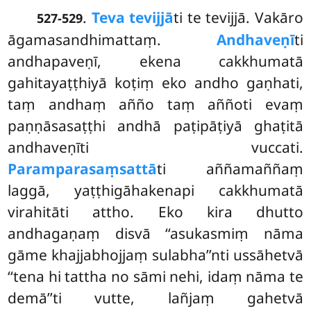
.
Teva tevijjā
ti te tevijjā. Vakāro
527-529
āgamasandhimattaṃ.
Andhaveṇī
ti
andhapaveṇī, ekena cakkhumatā
gahitayaṭṭhiyā koṭiṃ eko andho gaṇhati,
taṃ andhaṃ añño taṃ aññoti evaṃ
paṇṇāsasaṭṭhi andhā paṭipāṭiyā ghaṭitā
andhaveṇīti vuccati.
Paramparasaṃsattā
ti aññamaññaṃ
laggā, yaṭṭhigāhakenapi cakkhumatā
virahitāti attho. Eko kira dhutto
andhagaṇaṃ disvā ‘‘asukasmiṃ nāma
gāme khajjabhojjaṃ sulabha’’nti ussāhetvā
‘‘tena hi tattha no sāmi nehi, idaṃ nāma te
demā’’ti vutte, lañjaṃ gahetvā