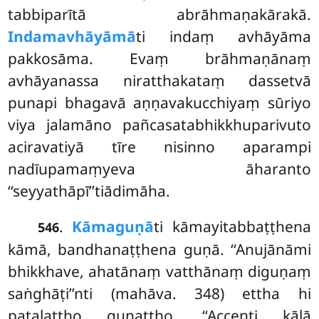
tabbiparītā abrāhmaṇakārakā.
Indamavhāyāmā
ti indaṃ avhāyāma
pakkosāma. Evaṃ brāhmaṇānaṃ
avhāyanassa niratthakataṃ dassetvā
punapi bhagavā aṇṇavakucchiyaṃ sūriyo
viya jalamāno pañcasatabhikkhuparivuto
aciravatiyā tīre nisinno aparampi
nadīupamaṃyeva āharanto
‘‘seyyathāpī’’tiādimāha.
.
Kāmaguṇā
ti kāmayitabbaṭṭhena
546
kāmā, bandhanaṭṭhena guṇā. ‘‘Anujānāmi
bhikkhave, ahatānaṃ vatthānaṃ diguṇaṃ
saṅghāṭi’’nti (mahāva. 348) ettha hi
paṭalaṭṭho guṇaṭṭho. ‘‘Accenti kālā