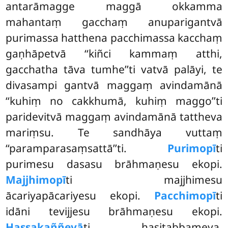
antarāmagge maggā okkamma
mahantaṃ gacchaṃ anuparigantvā
purimassa hatthena pacchimassa kacchaṃ
gaṇhāpetvā ‘‘kiñci kammaṃ atthi,
gacchatha tāva tumhe’’ti vatvā palāyi, te
divasampi gantvā maggaṃ avindamānā
‘‘kuhiṃ no cakkhumā, kuhiṃ maggo’’ti
paridevitvā maggaṃ avindamānā tattheva
mariṃsu. Te sandhāya vuttaṃ
‘‘paramparasaṃsattā’’ti.
Purimopī
ti
purimesu dasasu brāhmaṇesu ekopi.
Majjhimopī
ti
majjhimesu
ācariyapācariyesu ekopi.
Pacchimopī
ti
idāni tevijjesu brāhmaṇesu ekopi.
Hassakaññevā
ti hasitabbameva.