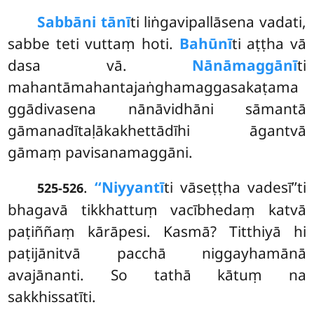
Sabbāni tānī
ti liṅgavipallāsena vadati,
sabbe teti vuttaṃ hoti.
Bahūnī
ti aṭṭha vā
dasa
vā.
Nānāmaggānī
ti
mahantāmahantajaṅghamaggasakaṭama
ggādivasena nānāvidhāni sāmantā
gāmanadītaḷākakhettādīhi āgantvā
gāmaṃ pavisanamaggāni.
.
‘‘Niyyantī
ti vāseṭṭha vadesī’’ti
525-526
bhagavā tikkhattuṃ vacībhedaṃ katvā
paṭiññaṃ kārāpesi. Kasmā? Titthiyā hi
paṭijānitvā pacchā niggayhamānā
avajānanti. So tathā kātuṃ na
sakkhissatīti.