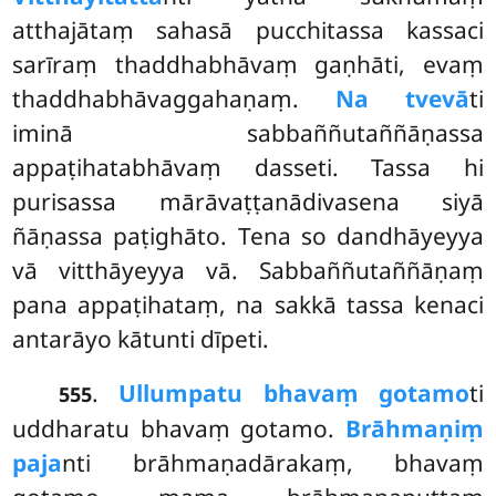
atthajātaṃ sahasā pucchitassa kassaci
sarīraṃ thaddhabhāvaṃ gaṇhāti, evaṃ
thaddhabhāvaggahaṇaṃ.
Na tvevā
ti
iminā sabbaññutaññāṇassa
appaṭihatabhāvaṃ dasseti. Tassa hi
purisassa mārāvaṭṭanādivasena siyā
ñāṇassa
paṭighāto. Tena so dandhāyeyya
vā vitthāyeyya vā. Sabbaññutaññāṇaṃ
pana appaṭihataṃ, na sakkā tassa kenaci
antarāyo kātunti dīpeti.
.
Ullumpatu bhavaṃ gotamo
ti
555
uddharatu bhavaṃ gotamo.
Brāhmaṇiṃ
paja
nti brāhmaṇadārakaṃ, bhavaṃ