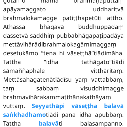
gotamo mama brāhmaṇaputtaṃ
apāyamaggato uddharitvā
brahmalokamagge patiṭṭhapetūti attho.
Athassa bhagavā buddhuppādaṃ
dassetvā saddhiṃ pubbabhāgapaṭipadāya
mettāvihārādibrahmalokagāmimaggaṃ
desetukāmo ‘‘tena hi vāseṭṭhā’’tiādimāha.
Tattha ‘‘idha tathāgato’’tiādi
sāmaññaphale vitthāritaṃ.
Mettāsahagatenātiādīsu yaṃ vattabbaṃ,
taṃ sabbaṃ visuddhimagge
brahmavihārakammaṭṭhānakathāyaṃ
vuttaṃ.
Seyyathāpi vāseṭṭha balavā
saṅkhadhamo
tiādi pana idha apubbaṃ.
Tattha
balavā
ti balasampanno.