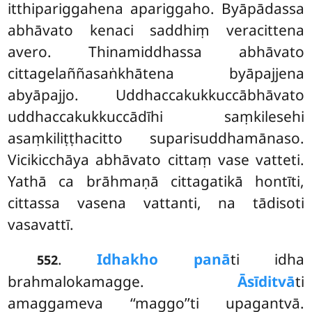
itthipariggahena apariggaho. Byāpādassa
abhāvato kenaci saddhiṃ veracittena
avero. Thinamiddhassa abhāvato
cittagelaññasaṅkhātena byāpajjena
abyāpajjo. Uddhaccakukkuccābhāvato
uddhaccakukkuccādīhi saṃkilesehi
asaṃkiliṭṭhacitto suparisuddhamānaso.
Vicikicchāya abhāvato cittaṃ vase vatteti.
Yathā ca brāhmaṇā cittagatikā hontīti,
cittassa vasena vattanti, na tādisoti
vasavattī.
.
Idha
kho panā
ti idha
552
brahmalokamagge.
Āsīditvā
ti
amaggameva ‘‘maggo’’ti upagantvā.