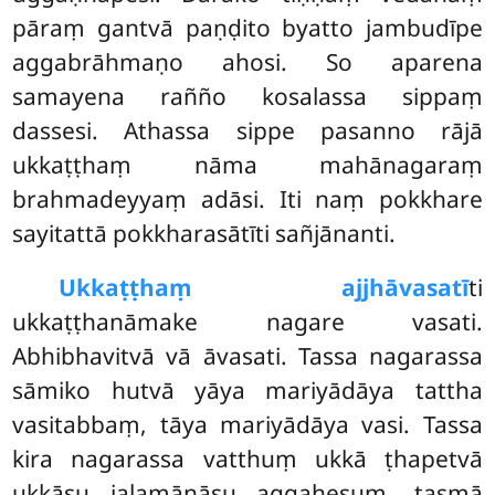
pāraṃ gantvā paṇḍito byatto jambudīpe
aggabrāhmaṇo ahosi. So aparena
samayena rañño kosalassa sippaṃ
dassesi. Athassa sippe pasanno rājā
ukkaṭṭhaṃ nāma mahānagaraṃ
brahmadeyyaṃ adāsi. Iti naṃ pokkhare
sayitattā pokkharasātīti sañjānanti.
Ukkaṭṭhaṃ ajjhāvasatī
ti
ukkaṭṭhanāmake nagare vasati.
Abhibhavitvā vā āvasati. Tassa nagarassa
sāmiko hutvā yāya mariyādāya tattha
vasitabbaṃ, tāya mariyādāya vasi. Tassa
kira nagarassa vatthuṃ ukkā ṭhapetvā
ukkāsu jalamānāsu aggahesuṃ, tasmā