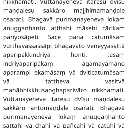
nikkhamati. Vuttanayeneva itaresu dvīsu
maṇḍalesu sakkāro majjhimamaṇḍale
osarati. Bhagavā purimanayeneva lokaṃ
anuggaṇhanto aṭṭhahi māsehi cārikaṃ
pariyosāpeti. Sace pana catumāsaṃ
vutthavassassāpi bhagavato veneyyasattā
aparipakkindriyā honti, tesaṃ
indriyaparipākaṃ āgamayamāno
aparampi ekamāsaṃ vā dviticatumāsaṃ
vā tattheva vasitvā
mahābhikkhusaṅghaparivāro nikkhamati.
Vuttanayeneva itaresu dvīsu maṇḍalesu
sakkāro antomaṇḍale osarati. Bhagavā
purimanayeneva lokaṃ anuggaṇhanto
sattahi vā chahi vā pañcahi vā catūhi vā