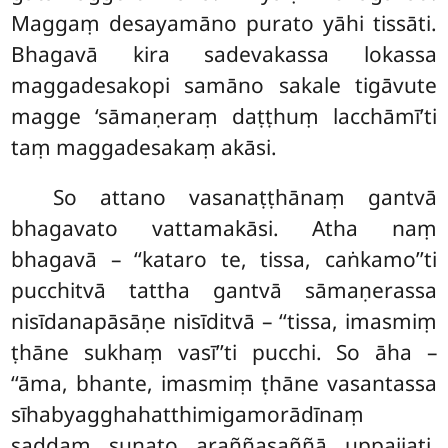
Maggaṃ desayamāno purato yāhi tissāti.
Bhagavā kira sadevakassa lokassa
maggadesakopi samāno sakale tigāvute
magge ‘sāmaṇeraṃ daṭṭhuṃ
lacchāmī’ti
taṃ maggadesakaṃ akāsi.
So attano vasanaṭṭhānaṃ gantvā
bhagavato vattamakāsi. Atha naṃ
bhagavā – ‘‘kataro te, tissa, caṅkamo’’ti
pucchitvā tattha gantvā sāmaṇerassa
nisīdanapāsāṇe nisīditvā – ‘‘tissa, imasmiṃ
ṭhāne sukhaṃ vasī’’ti pucchi. So āha –
‘‘āma, bhante, imasmiṃ ṭhāne vasantassa
sīhabyagghahatthimigamorādīnaṃ
saddaṃ suṇato araññasaññā uppajjati,