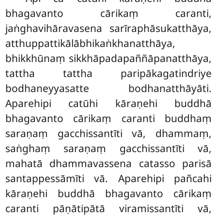
bhagavanto cārikaṃ caranti,
jaṅghavihāravasena sarīraphāsukatthāya,
atthuppattikālābhikaṅkhanatthāya,
bhikkhūnaṃ sikkhāpadapaññāpanatthāya,
tattha tattha paripākagatindriye
bodhaneyyasatte bodhanatthāyāti.
Aparehipi catūhi kāraṇehi buddhā
bhagavanto cārikaṃ caranti buddhaṃ
saraṇaṃ gacchissantīti vā, dhammaṃ,
saṅghaṃ saraṇaṃ gacchissantīti vā,
mahatā dhammavassena catasso parisā
santappessāmīti vā. Aparehipi pañcahi
kāraṇehi buddhā bhagavanto cārikaṃ
caranti pāṇātipātā viramissantīti vā,