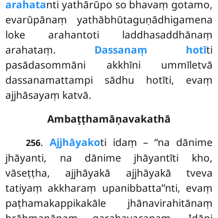
arahata
nti yathārūpo so bhavaṃ gotamo,
evarūpānaṃ yathābhūtaguṇādhigamena
loke arahantoti laddhasaddhānaṃ
arahataṃ.
Dassanaṃ hotī
ti
pasādasommāni akkhīni ummīletvā
dassanamattampi sādhu hotīti, evaṃ
ajjhāsayaṃ katvā.
Ambaṭṭhamāṇavakathā
.
Ajjhāyako
ti idaṃ – ‘‘na dānime
256
jhāyanti, na dānime jhāyantīti kho,
vāseṭṭha, ajjhāyakā ajjhāyakā tveva
tatiyaṃ akkharaṃ upanibbatta’’nti, evaṃ
paṭhamakappikakāle jhānavirahitānaṃ
brāhmaṇānaṃ garahavacanaṃ. Idāni