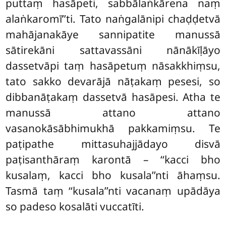
puttaṃ hasāpeti, sabbālaṅkārena naṃ
alaṅkaromī’’ti. Tato naṅgalānipi chaḍḍetvā
mahājanakāye sannipatite manussā
sātirekāni sattavassāni nānākīḷāyo
dassetvāpi taṃ hasāpetuṃ nāsakkhiṃsu,
tato sakko devarājā nāṭakaṃ pesesi, so
dibbanāṭakaṃ dassetvā hasāpesi. Atha te
manussā attano attano
vasanokāsābhimukhā pakkamiṃsu. Te
paṭipathe mittasuhajjādayo disvā
paṭisanthāraṃ karontā – ‘‘kacci bho
kusalaṃ, kacci bho kusala’’nti āhaṃsu.
Tasmā taṃ ‘‘kusala’’nti vacanaṃ upādāya
so padeso kosalāti vuccatīti.