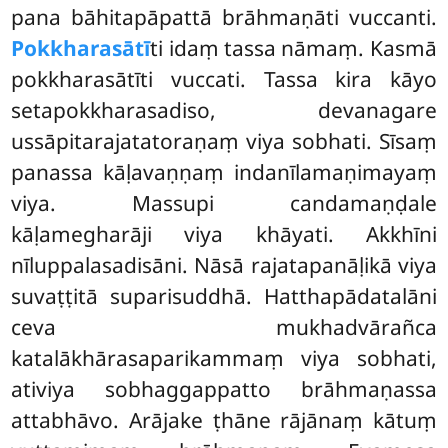
pana bāhitapāpattā brāhmaṇāti vuccanti.
Pokkharasātī
ti
idaṃ tassa nāmaṃ. Kasmā
pokkharasātīti vuccati. Tassa kira kāyo
setapokkharasadiso, devanagare
ussāpitarajatatoraṇaṃ viya sobhati. Sīsaṃ
panassa kāḷavaṇṇaṃ indanīlamaṇimayaṃ
viya. Massupi candamaṇḍale
kāḷamegharāji viya khāyati. Akkhīni
nīluppalasadisāni. Nāsā rajatapanāḷikā viya
suvaṭṭitā suparisuddhā. Hatthapādatalāni
ceva mukhadvārañca
katalākhārasaparikammaṃ viya sobhati,
ativiya sobhaggappatto brāhmaṇassa
attabhāvo. Arājake ṭhāne rājānaṃ kātuṃ