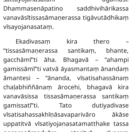
Dhammasenāpatino saddhivihārikassa
vanavāsītissasāmaṇerassa tigāvutādhikaṃ
vīsayojanasataṃ.
Ekadivasaṃ kira thero –
‘‘tissasāmaṇerassa santikaṃ, bhante,
gacchāmī’’ti āha. Bhagavā
– ‘‘ahampi
gamissāmī’’ti vatvā āyasmantaṃ ānandaṃ
āmantesi – ‘‘ānanda, vīsatisahassānaṃ
chaḷabhiññānaṃ ārocehi, bhagavā kira
vanavāsissa tissasāmaṇerassa santikaṃ
gamissatī’’ti. Tato dutiyadivase
vīsatisahassakhīṇāsavaparivāro ākāse
uppatitvā vīsatiyojanasatamatthake tassa