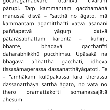
gocaragāmadvāre otaritvā cīvaraṃ
pārupi. Taṃ kammantaṃ gacchamānā
manussā disvā – ‘‘satthā no āgato, mā
kammantaṃ agamitthā’’ti vatvā āsanāni
paññapetvā yāguṃ datvā
pātarāsabhattaṃ karontā – ‘‘kuhiṃ,
bhante, bhagavā gacchatī’’ti
daharabhikkhū pucchiṃsu. Upāsakā na
bhagavā aññattha gacchati, idheva
tissasāmaṇerassa dassanatthāyāgatoti. Te
– ‘‘amhākaṃ kulūpakassa kira therassa
dassanatthāya satthā āgato, no vata no
thero oramattako’’ti somanassajātā
ahesuṃ.