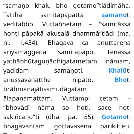
‘‘samaṇo khalu bho gotamo’’tiādimāha.
Tattha samitapāpattā
samaṇo
ti
veditabbo. Vuttañhetaṃ – ‘‘samitāssa
honti pāpakā akusalā dhammā’’tiādi (ma.
ni. 1.434). Bhagavā ca anuttarena
ariyamaggena samitapāpo. Tenassa
yathābhūtaguṇādhigatametaṃ nāmaṃ,
yadidaṃ samaṇoti.
Khalū
ti
anussavanatthe nipāto.
Bho
ti
brāhmaṇajātisamudāgataṃ
ālapanamattaṃ. Vuttampi cetaṃ –
‘‘bhovādī nāma so hoti, sace hoti
sakiñcano’’ti (dha. pa. 55).
Gotamo
ti
bhagavantaṃ gottavasena parikitteti.