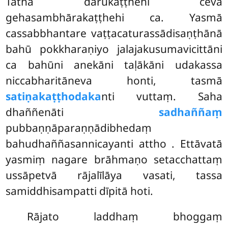
Tathā dārukaṭṭhehi ceva
gehasambhārakaṭṭhehi ca. Yasmā
cassabbhantare vaṭṭacaturassādisaṇṭhānā
bahū pokkharaṇiyo jalajakusumavicittāni
ca bahūni anekāni taḷākāni udakassa
niccabharitāneva honti, tasmā
satiṇakaṭṭhodaka
nti vuttaṃ. Saha
dhaññenāti
sadhaññaṃ
pubbaṇṇāparaṇṇādibhedaṃ
bahudhaññasannicayanti attho
. Ettāvatā
yasmiṃ nagare brāhmaṇo setacchattaṃ
ussāpetvā rājalīlāya vasati, tassa
samiddhisampatti dīpitā hoti.
Rājato laddhaṃ bhoggaṃ