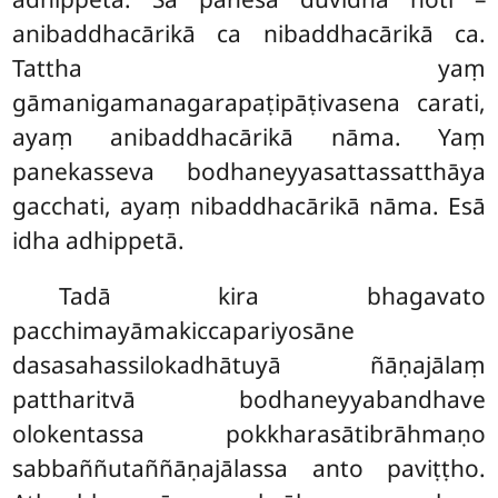
anibaddhacārikā ca nibaddhacārikā ca.
Tattha yaṃ
gāmanigamanagarapaṭipāṭivasena carati,
ayaṃ anibaddhacārikā nāma. Yaṃ
panekasseva bodhaneyyasattassatthāya
gacchati, ayaṃ nibaddhacārikā nāma. Esā
idha adhippetā.
Tadā kira bhagavato
pacchimayāmakiccapariyosāne
dasasahassilokadhātuyā ñāṇajālaṃ
pattharitvā bodhaneyyabandhave
olokentassa pokkharasātibrāhmaṇo
sabbaññutaññāṇajālassa anto paviṭṭho.