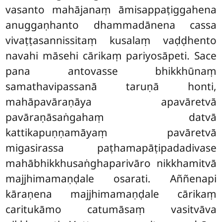
vasanto mahājanaṃ āmisappaṭiggahena
anuggaṇhanto dhammadānena cassa
vivaṭṭasannissitaṃ kusalaṃ vaḍḍhento
navahi māsehi cārikaṃ pariyosāpeti. Sace
pana antovasse bhikkhūnaṃ
samathavipassanā taruṇā honti,
mahāpavāraṇāya apavāretvā
pavāraṇāsaṅgahaṃ datvā
kattikapuṇṇamāyaṃ pavāretvā
migasirassa paṭhamapāṭipadadivase
mahābhikkhusaṅghaparivāro nikkhamitvā
majjhimamaṇḍale osarati. Aññenapi
kāraṇena majjhimamaṇḍale cārikaṃ
caritukāmo catumāsaṃ vasitvāva