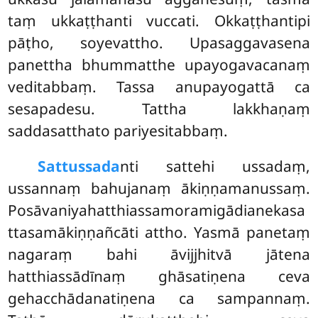
taṃ ukkaṭṭhanti vuccati. Okkaṭṭhantipi
pāṭho, soyevattho. Upasaggavasena
panettha bhummatthe upayogavacanaṃ
veditabbaṃ. Tassa anupayogattā ca
sesapadesu. Tattha lakkhaṇaṃ
saddasatthato pariyesitabbaṃ.
Sattussada
nti sattehi ussadaṃ,
ussannaṃ bahujanaṃ ākiṇṇamanussaṃ.
Posāvaniyahatthiassamoramigādianekasa
ttasamākiṇṇañcāti
attho. Yasmā panetaṃ
nagaraṃ bahi āvijjhitvā jātena
hatthiassādīnaṃ ghāsatiṇena ceva
gehacchādanatiṇena ca sampannaṃ.