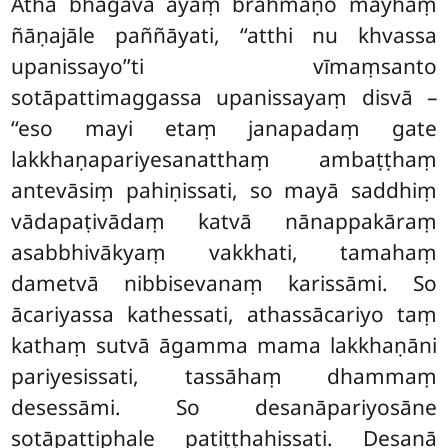
Atha bhagavā ayaṃ brāhmaṇo mayhaṃ
ñāṇajāle paññāyati, ‘‘atthi nu khvassa
upanissayo’’ti vīmaṃsanto
sotāpattimaggassa upanissayaṃ disvā –
‘‘eso mayi etaṃ janapadaṃ gate
lakkhaṇapariyesanatthaṃ ambaṭṭhaṃ
antevāsiṃ pahiṇissati, so mayā saddhiṃ
vādapaṭivādaṃ katvā nānappakāraṃ
asabbhivākyaṃ vakkhati, tamahaṃ
dametvā nibbisevanaṃ karissāmi. So
ācariyassa kathessati, athassācariyo taṃ
kathaṃ sutvā āgamma mama lakkhaṇāni
pariyesissati, tassāhaṃ dhammaṃ
desessāmi. So desanāpariyosāne
sotāpattiphale patiṭṭhahissati. Desanā