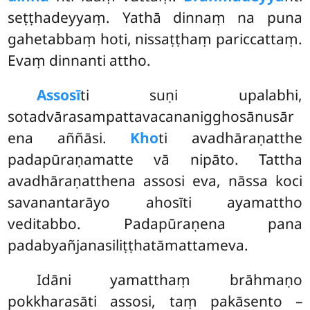
seṭṭhadeyyaṃ. Yathā dinnaṃ na puna
gahetabbaṃ hoti, nissaṭṭhaṃ pariccattaṃ.
Evaṃ dinnanti attho.
Assosī
ti suṇi upalabhi,
sotadvārasampattavacananigghosānusār
ena aññāsi.
Kho
ti avadhāraṇatthe
padapūraṇamatte vā nipāto. Tattha
avadhāraṇatthena assosi eva, nāssa koci
savanantarāyo ahosīti ayamattho
veditabbo. Padapūraṇena pana
padabyañjanasiliṭṭhatāmattameva.
Idāni yamatthaṃ brāhmaṇo
pokkharasāti assosi, taṃ pakāsento –