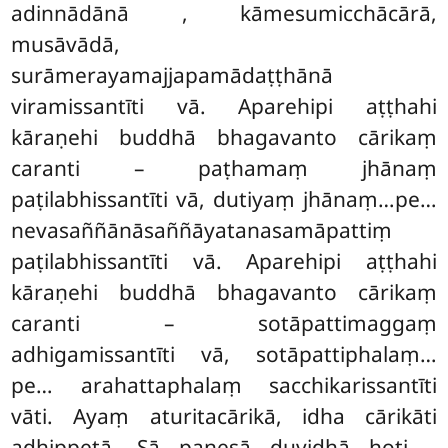
adinnādānā
, kāmesumicchācārā,
musāvādā,
surāmerayamajjapamādaṭṭhānā
viramissantīti vā. Aparehipi aṭṭhahi
kāraṇehi buddhā bhagavanto cārikaṃ
caranti – paṭhamaṃ jhānaṃ
paṭilabhissantīti vā, dutiyaṃ
jhānaṃ…pe…
nevasaññānāsaññāyatanasamāpattiṃ
paṭilabhissantīti vā. Aparehipi aṭṭhahi
kāraṇehi buddhā bhagavanto cārikaṃ
caranti – sotāpattimaggaṃ
adhigamissantīti vā, sotāpattiphalaṃ…
pe… arahattaphalaṃ sacchikarissantīti
vāti. Ayaṃ aturitacārikā, idha cārikāti
adhippetā. Sā panesā duvidhā hoti –