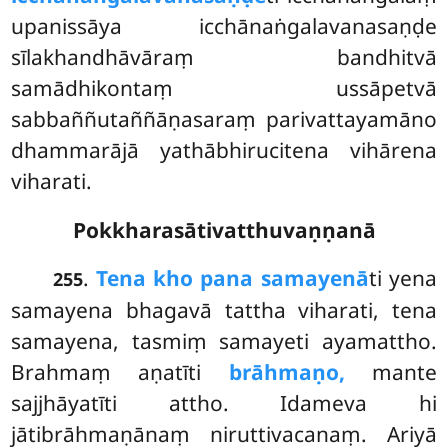
upanissāya icchānaṅgalavanasaṇḍe
sīlakhandhāvāraṃ bandhitvā
samādhikontaṃ ussāpetvā
sabbaññutaññāṇasaraṃ parivattayamāno
dhammarājā yathābhirucitena vihārena
viharati.
Pokkharasātivatthuvaṇṇanā
.
Tena kho pana samayenā
ti yena
255
samayena bhagavā tattha viharati, tena
samayena, tasmiṃ samayeti ayamattho.
Brahmaṃ aṇatīti
brāhmaṇo,
mante
sajjhāyatīti attho. Idameva hi
jātibrāhmaṇānaṃ niruttivacanaṃ. Ariyā