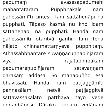
padumaṃ avasesapadumehi
mahantataraṃ. Pupphitakāle naṃ
gahessāmī’’ti cintesi. Taṃ sattāhenāpi na
pupphati. Tāpaso kasmā nu kho idaṃ
sattāhenāpi na pupphati. Handa naṃ
gahessāmīti otaritvā gaṇhi. Taṃ tena
nāḷato chinnamattaṃyeva
pupphitaṃ.
Athassabbhantare suvaṇṇacuṇṇapiñjaraṃ
viya rajatabimbakaṃ
padumareṇupiñjaraṃ setavaṇṇaṃ
dārakaṃ addasa. So mahāpuñño esa
bhavissati. Handa naṃ paṭijaggāmīti
paṇṇasālaṃ netvā paṭijaggitvā
sattavassakālato paṭṭhāya tayo vede
uggaṇhāpesi. Dārako tiṇṇaṃ vedānaṃ