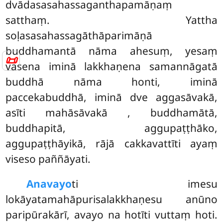
dvādasasahassaganthapamāṇaṃ
satthaṃ. Yattha
soḷasasahassagāthāparimāṇā
buddhamantā nāma ahesuṃ, yesaṃ
📜
vasena iminā lakkhaṇena samannāgatā
buddhā nāma honti, iminā
paccekabuddhā, iminā dve aggasāvakā,
asīti mahāsāvakā
, buddhamātā,
buddhapitā, aggupaṭṭhāko,
aggupaṭṭhāyikā, rājā cakkavattīti ayaṃ
viseso paññāyati.
Anavayo
ti
imesu
lokāyatamahāpurisalakkhaṇesu anūno
paripūrakārī, avayo na hotīti vuttaṃ hoti.