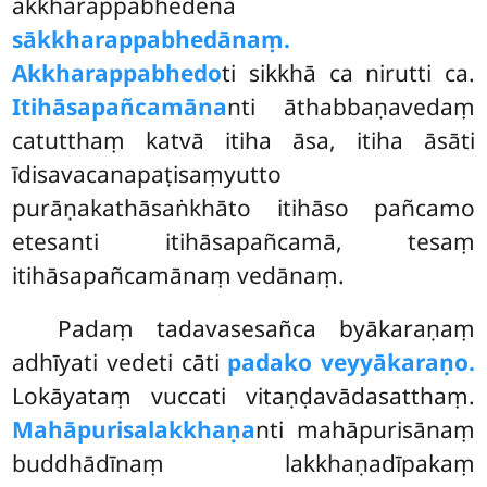
akkharappabhedena
sākkharappabhedānaṃ.
Akkharappabhedo
ti sikkhā ca nirutti ca.
Itihāsapañcamāna
nti āthabbaṇavedaṃ
catutthaṃ katvā itiha āsa, itiha āsāti
īdisavacanapaṭisaṃyutto
purāṇakathāsaṅkhāto itihāso pañcamo
etesanti itihāsapañcamā, tesaṃ
itihāsapañcamānaṃ vedānaṃ.
Padaṃ tadavasesañca byākaraṇaṃ
adhīyati vedeti cāti
padako veyyākaraṇo.
Lokāyataṃ vuccati vitaṇḍavādasatthaṃ.
Mahāpurisalakkhaṇa
nti
mahāpurisānaṃ
buddhādīnaṃ lakkhaṇadīpakaṃ