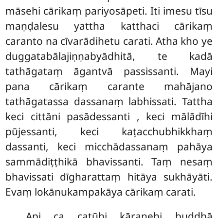
māsehi cārikaṃ pariyosāpeti. Iti imesu tīsu
maṇḍalesu yattha katthaci cārikaṃ
caranto na cīvarādihetu carati. Atha kho ye
duggatabālajiṇṇabyādhitā, te kadā
tathāgataṃ āgantvā passissanti. Mayi
pana cārikaṃ carante mahājano
tathāgatassa dassanaṃ labhissati. Tattha
keci cittāni pasādessanti
, keci mālādīhi
pūjessanti, keci kaṭacchubhikkhaṃ
dassanti, keci micchādassanaṃ pahāya
sammādiṭṭhikā bhavissanti. Taṃ nesaṃ
bhavissati dīgharattaṃ hitāya sukhāyāti.
Evaṃ lokānukampakāya cārikaṃ carati.
Api ca catūhi kāraṇehi buddhā