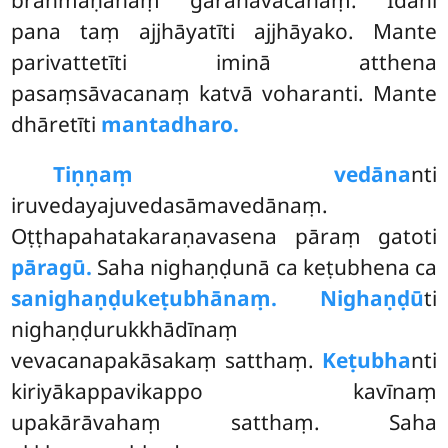
pana taṃ ajjhāyatīti ajjhāyako. Mante
parivattetīti iminā atthena
pasaṃsāvacanaṃ katvā voharanti. Mante
dhāretīti
mantadharo.
Tiṇṇaṃ vedāna
nti
iruvedayajuvedasāmavedānaṃ.
Oṭṭhapahatakaraṇavasena pāraṃ gatoti
pāragū.
Saha nighaṇḍunā ca keṭubhena ca
sanighaṇḍukeṭubhānaṃ. Nighaṇḍū
ti
nighaṇḍurukkhādīnaṃ
vevacanapakāsakaṃ satthaṃ.
Keṭubha
nti
kiriyākappavikappo kavīnaṃ
upakārāvahaṃ satthaṃ. Saha