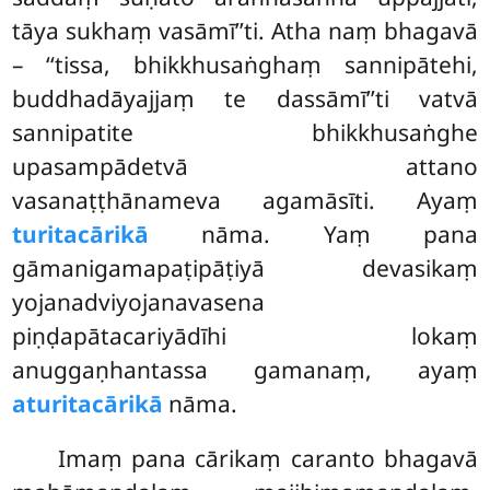
tāya sukhaṃ vasāmī’’ti. Atha naṃ bhagavā
– ‘‘tissa, bhikkhusaṅghaṃ sannipātehi,
buddhadāyajjaṃ te dassāmī’’ti vatvā
sannipatite bhikkhusaṅghe
upasampādetvā attano
vasanaṭṭhānameva agamāsīti. Ayaṃ
turitacārikā
nāma. Yaṃ
pana
gāmanigamapaṭipāṭiyā devasikaṃ
yojanadviyojanavasena
piṇḍapātacariyādīhi lokaṃ
anuggaṇhantassa gamanaṃ, ayaṃ
aturitacārikā
nāma.
Imaṃ pana cārikaṃ caranto bhagavā