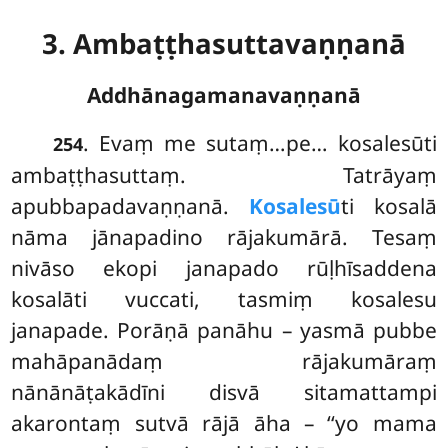
3. Ambaṭṭhasuttavaṇṇanā
Addhānagamanavaṇṇanā
. Evaṃ
me sutaṃ…pe… kosalesūti
254
ambaṭṭhasuttaṃ. Tatrāyaṃ
apubbapadavaṇṇanā.
Kosalesū
ti kosalā
nāma jānapadino rājakumārā. Tesaṃ
nivāso ekopi janapado rūḷhīsaddena
kosalāti vuccati, tasmiṃ kosalesu
janapade. Porāṇā panāhu – yasmā pubbe
mahāpanādaṃ rājakumāraṃ
nānānāṭakādīni disvā sitamattampi
akarontaṃ sutvā rājā āha – ‘‘yo mama