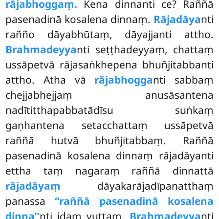
rājabhoggaṃ.
Kena
dinnanti ce? Raññā
pasenadinā kosalena dinnaṃ.
Rājadāya
nti
rañño dāyabhūtaṃ, dāyajjanti attho.
Brahmadeyya
nti seṭṭhadeyyaṃ, chattaṃ
ussāpetvā rājasaṅkhepena bhuñjitabbanti
attho. Atha vā
rājabhogga
nti sabbaṃ
chejjabhejjaṃ anusāsantena
nadītitthapabbatādīsu suṅkaṃ
gaṇhantena setacchattaṃ ussāpetvā
raññā hutvā bhuñjitabbaṃ. Raññā
pasenadinā kosalena dinnaṃ rājadāyanti
ettha taṃ nagaraṃ raññā dinnattā
rājadāyaṃ
dāyakarājadīpanatthaṃ
panassa
‘‘raññā pasenadinā kosalena
dinna’’
nti idaṃ vuttaṃ.
Brahmadeyya
nti