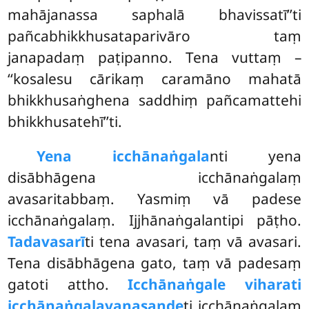
mahājanassa saphalā bhavissatī’’ti
pañcabhikkhusataparivāro taṃ
janapadaṃ paṭipanno. Tena vuttaṃ –
‘‘kosalesu cārikaṃ caramāno mahatā
bhikkhusaṅghena saddhiṃ pañcamattehi
bhikkhusatehī’’ti.
Yena icchānaṅgala
nti yena
disābhāgena icchānaṅgalaṃ
avasaritabbaṃ. Yasmiṃ vā padese
icchānaṅgalaṃ. Ijjhānaṅgalantipi pāṭho.
Tadavasarī
ti
tena avasari, taṃ vā avasari.
Tena disābhāgena gato, taṃ vā padesaṃ
gatoti attho.
Icchānaṅgale viharati
icchānaṅgalavanasaṇḍe
ti icchānaṅgalaṃ