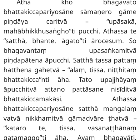
Atha kho bhagavato
bhattakiccapariyosāne sāmaṇero gāme
piṇḍāya caritvā – ‘‘upāsakā,
mahābhikkhusaṅgho’’ti pucchi. Athassa te
‘‘satthā, bhante, āgato’’ti ārocesuṃ. So
bhagavantaṃ upasaṅkamitvā
piṇḍapātena āpucchi. Satthā tassa pattaṃ
hatthena gahetvā – ‘‘alaṃ, tissa, niṭṭhitaṃ
bhattakicca’’nti āha. Tato upajjhāyaṃ
āpucchitvā attano pattāsane nisīditvā
bhattakiccamakāsi. Athassa
bhattakiccapariyosāne satthā maṅgalaṃ
vatvā nikkhamitvā gāmadvāre ṭhatvā –
‘‘kataro te, tissa, vasanaṭṭhānaṃ
gatamaggo’’ti āha. Ayaṃ bhagavāti.