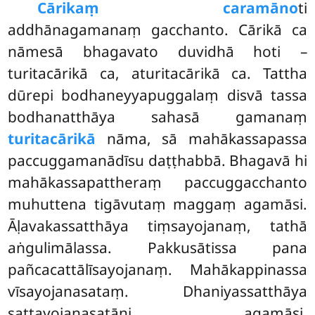
Cārikaṃ caramāno
ti
addhānagamanaṃ gacchanto. Cārikā ca
nāmesā bhagavato duvidhā hoti –
turitacārikā ca, aturitacārikā ca. Tattha
dūrepi bodhaneyyapuggalaṃ disvā tassa
bodhanatthāya sahasā gamanaṃ
turitacārikā
nāma, sā mahākassapassa
paccuggamanādīsu daṭṭhabbā. Bhagavā hi
mahākassapattheraṃ paccuggacchanto
muhuttena tigāvutaṃ maggaṃ agamāsi.
Āḷavakassatthāya tiṃsayojanaṃ, tathā
aṅgulimālassa. Pakkusātissa pana
pañcacattālīsayojanaṃ. Mahākappinassa
vīsayojanasataṃ. Dhaniyassatthāya
sattayojanasatāni agamāsi.