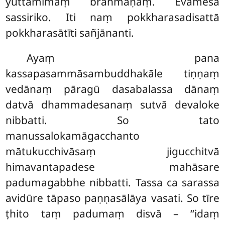
yuttamimaṃ brāhmaṇaṃ. Evamesa
sassiriko. Iti naṃ pokkharasadisattā
pokkharasātīti sañjānanti.
Ayaṃ
pana
kassapasammāsambuddhakāle tiṇṇaṃ
vedānaṃ pāragū dasabalassa dānaṃ
datvā dhammadesanaṃ sutvā devaloke
nibbatti. So tato
manussalokamāgacchanto
mātukucchivāsaṃ jigucchitvā
himavantapadese mahāsare
padumagabbhe nibbatti. Tassa ca sarassa
avidūre tāpaso paṇṇasālāya vasati. So tīre
ṭhito taṃ padumaṃ disvā – ‘‘idaṃ