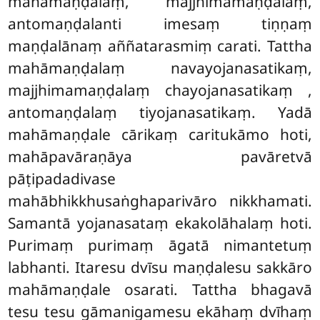
mahāmaṇḍalaṃ, majjhimamaṇḍalaṃ,
antomaṇḍalanti imesaṃ tiṇṇaṃ
maṇḍalānaṃ aññatarasmiṃ carati. Tattha
mahāmaṇḍalaṃ navayojanasatikaṃ,
majjhimamaṇḍalaṃ chayojanasatikaṃ
,
antomaṇḍalaṃ tiyojanasatikaṃ. Yadā
mahāmaṇḍale cārikaṃ caritukāmo hoti,
mahāpavāraṇāya pavāretvā
pāṭipadadivase
mahābhikkhusaṅghaparivāro nikkhamati.
Samantā yojanasataṃ ekakolāhalaṃ hoti.
Purimaṃ purimaṃ āgatā nimantetuṃ
labhanti. Itaresu dvīsu maṇḍalesu sakkāro
mahāmaṇḍale osarati. Tattha bhagavā
tesu tesu gāmanigamesu ekāhaṃ dvīhaṃ