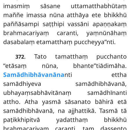
imasmiṃ sāsane uttamatthabhūtaṃ
maññe imassa nūna atthāya ete
bhikkhū
paññāsampi saṭṭhipi vassāni apaṇṇakaṃ
brahmacariyaṃ caranti, yaṃnūnāhaṃ
dasabalaṃ etamatthaṃ puccheyya’’nti.
. Tato tamatthaṃ pucchanto
372
‘‘etāsaṃ nūna, bhante’’tiādimāha.
Samādhibhāvanāna
nti ettha
samādhiyeva samādhibhāvanā,
ubhayaṃsabhāvitānaṃ samādhīnanti
attho. Atha yasmā sāsanato bāhirā etā
samādhibhāvanā, na ajjhattikā. Tasmā tā
paṭikkhipitvā yadatthaṃ bhikkhū
brahmacariyaṃ caranti, taṃ dassento