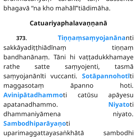
bhagavā ‘‘na kho mahālī’’tiādimāha.
Catuariyaphalavaṇṇanā
.
Tiṇṇaṃ
saṃyojanāna
nti
373
sakkāyadiṭṭhiādīnaṃ tiṇṇaṃ
bandhanānaṃ. Tāni hi vaṭṭadukkhamaye
rathe satte saṃyojenti, tasmā
saṃyojanānīti vuccanti.
Sotāpanno
hotī
ti
maggasotaṃ āpanno hoti.
Avinipātadhammo
ti catūsu apāyesu
apatanadhammo.
Niyato
ti
dhammaniyāmena niyato.
Sambodhiparāyaṇo
ti
uparimaggattayasaṅkhātā sambodhi