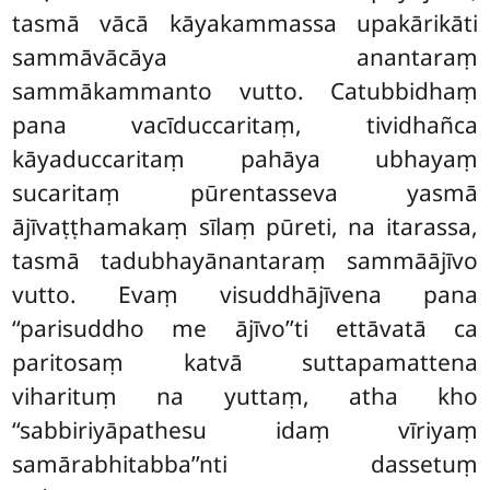
tasmā vācā kāyakammassa upakārikāti
sammāvācāya anantaraṃ
sammākammanto vutto. Catubbidhaṃ
pana vacīduccaritaṃ, tividhañca
kāyaduccaritaṃ pahāya ubhayaṃ
sucaritaṃ pūrentasseva yasmā
ājīvaṭṭhamakaṃ sīlaṃ pūreti, na itarassa,
tasmā tadubhayānantaraṃ sammāājīvo
vutto. Evaṃ visuddhājīvena pana
‘‘parisuddho me ājīvo’’ti ettāvatā ca
paritosaṃ katvā suttapamattena
viharituṃ na yuttaṃ, atha kho
‘‘sabbiriyāpathesu idaṃ vīriyaṃ
samārabhitabba’’nti dassetuṃ