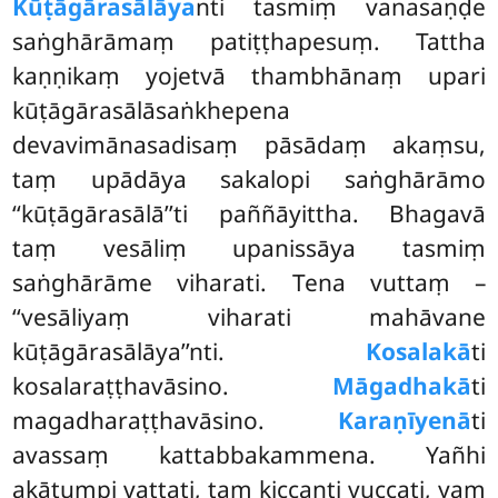
Kūṭāgārasālāya
nti tasmiṃ vanasaṇḍe
saṅghārāmaṃ patiṭṭhapesuṃ. Tattha
kaṇṇikaṃ yojetvā thambhānaṃ upari
kūṭāgārasālāsaṅkhepena
devavimānasadisaṃ pāsādaṃ akaṃsu,
taṃ upādāya sakalopi saṅghārāmo
‘‘kūṭāgārasālā’’ti paññāyittha. Bhagavā
taṃ vesāliṃ upanissāya tasmiṃ
saṅghārāme viharati. Tena vuttaṃ –
‘‘vesāliyaṃ viharati mahāvane
kūṭāgārasālāya’’nti.
Kosalakā
ti
kosalaraṭṭhavāsino.
Māgadhakā
ti
magadharaṭṭhavāsino.
Karaṇīyenā
ti
avassaṃ kattabbakammena. Yañhi
akātumpi vaṭṭati, taṃ kiccanti vuccati, yaṃ