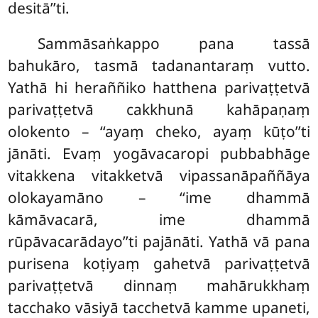
desitā’’ti.
Sammāsaṅkappo pana tassā
bahukāro, tasmā tadanantaraṃ vutto.
Yathā hi heraññiko hatthena parivaṭṭetvā
parivaṭṭetvā cakkhunā kahāpaṇaṃ
olokento – ‘‘ayaṃ cheko, ayaṃ kūṭo’’ti
jānāti. Evaṃ yogāvacaropi pubbabhāge
vitakkena vitakketvā vipassanāpaññāya
olokayamāno – ‘‘ime dhammā
kāmāvacarā, ime dhammā
rūpāvacarādayo’’ti pajānāti. Yathā vā pana
purisena koṭiyaṃ gahetvā parivaṭṭetvā
parivaṭṭetvā dinnaṃ mahārukkhaṃ
tacchako vāsiyā tacchetvā kamme upaneti,