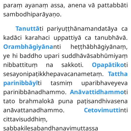
paraṃ ayanaṃ assa, anena vā pattabbāti
sambodhiparāyaṇo.
Tanuttā
ti pariyuṭṭhānamandatāya ca
kadāci karahaci uppattiyā ca tanubhāvā.
Orambhāgiyāna
nti heṭṭhābhāgiyānaṃ,
ye hi baddho upari suddhāvāsabhūmiyaṃ
nibbattituṃ na sakkoti.
Opapātiko
ti
sesayonipaṭikkhepavacanametaṃ.
Tattha
parinibbāyī
ti tasmiṃ uparibhaveyeva
parinibbānadhammo.
Anāvattidhammo
ti
tato brahmalokā puna paṭisandhivasena
anāvattanadhammo.
Cetovimutti
nti
cittavisuddhiṃ,
sabbakilesabandhanavimuttassa