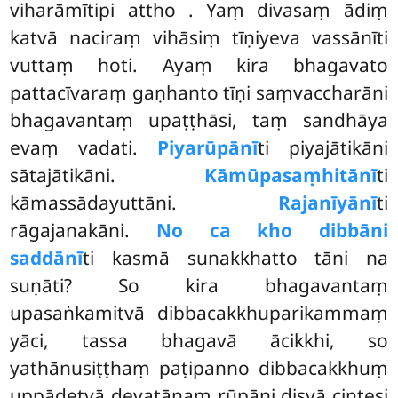
viharāmītipi attho
. Yaṃ divasaṃ ādiṃ
katvā naciraṃ vihāsiṃ tīṇiyeva vassānīti
vuttaṃ hoti. Ayaṃ kira bhagavato
pattacīvaraṃ gaṇhanto tīṇi saṃvaccharāni
bhagavantaṃ upaṭṭhāsi, taṃ sandhāya
evaṃ vadati.
Piyarūpānī
ti piyajātikāni
sātajātikāni.
Kāmūpasaṃhitānī
ti
kāmassādayuttāni.
Rajanīyānī
ti
rāgajanakāni.
No ca kho dibbāni
saddānī
ti kasmā sunakkhatto tāni na
suṇāti? So kira bhagavantaṃ
upasaṅkamitvā dibbacakkhuparikammaṃ
yāci, tassa bhagavā ācikkhi, so
yathānusiṭṭhaṃ paṭipanno dibbacakkhuṃ
uppādetvā devatānaṃ rūpāni disvā cintesi