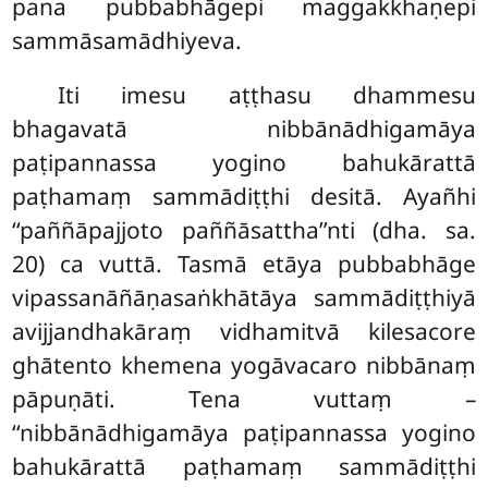
pana pubbabhāgepi maggakkhaṇepi
sammāsamādhiyeva.
Iti
imesu aṭṭhasu dhammesu
bhagavatā nibbānādhigamāya
paṭipannassa yogino bahukārattā
paṭhamaṃ sammādiṭṭhi desitā. Ayañhi
‘‘paññāpajjoto paññāsattha’’nti (dha. sa.
20) ca vuttā. Tasmā etāya pubbabhāge
vipassanāñāṇasaṅkhātāya sammādiṭṭhiyā
avijjandhakāraṃ vidhamitvā kilesacore
ghātento khemena
yogāvacaro nibbānaṃ
pāpuṇāti. Tena vuttaṃ –
‘‘nibbānādhigamāya paṭipannassa yogino
bahukārattā paṭhamaṃ sammādiṭṭhi