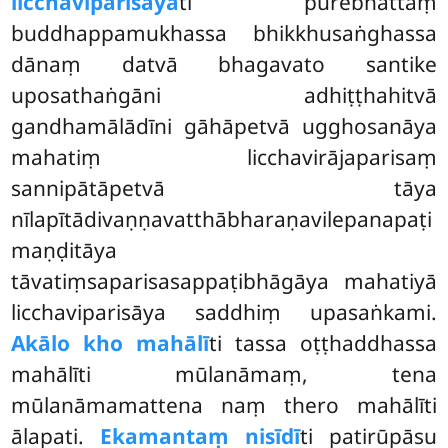
licchavīparisāyā
ti purebhattaṃ
buddhappamukhassa bhikkhusaṅghassa
dānaṃ datvā bhagavato santike
uposathaṅgāni adhiṭṭhahitvā
gandhamālādīni gāhāpetvā ugghosanāya
mahatiṃ licchavirājaparisaṃ
sannipātāpetvā tāya
nīlapītādivaṇṇavatthābharaṇavilepanapaṭi
maṇḍitāya
tāvatiṃsaparisasappaṭibhāgāya mahatiyā
licchaviparisāya saddhiṃ upasaṅkami.
Akālo kho mahālī
ti
tassa oṭṭhaddhassa
mahālīti mūlanāmaṃ, tena
mūlanāmamattena naṃ thero mahālīti
ālapati.
Ekamantaṃ nisīdī
ti patirūpāsu