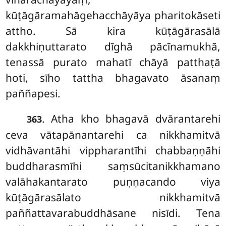
kūṭāgāramahāgehacchāyāya pharitokāseti
attho. Sā kira kūṭāgārasālā
dakkhiṇuttarato
dīghā pācīnamukhā,
tenassā purato mahatī chāyā patthaṭā
hoti, sīho tattha bhagavato āsanaṃ
paññapesi.
. Atha kho bhagavā dvārantarehi
363
ceva vātapānantarehi ca nikkhamitvā
vidhāvantāhi vippharantīhi chabbaṇṇāhi
buddharasmīhi saṃsūcitanikkhamano
valāhakantarato puṇṇacando viya
kūṭāgārasālato nikkhamitvā
paññattavarabuddhāsane nisīdi. Tena