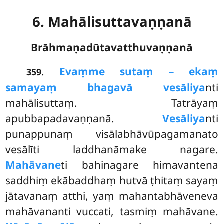
6. Mahālisuttavaṇṇanā
Brāhmaṇadūtavatthuvaṇṇanā
.
Evaṃ
me sutaṃ – ekaṃ
359
samayaṃ bhagavā vesāliya
nti
mahālisuttaṃ. Tatrāyaṃ
apubbapadavaṇṇanā.
Vesāliya
nti
punappunaṃ visālabhāvūpagamanato
vesālīti laddhanāmake nagare.
Mahāvane
ti bahinagare himavantena
saddhiṃ ekābaddhaṃ hutvā ṭhitaṃ sayaṃ
jātavanaṃ atthi, yaṃ mahantabhāveneva
mahāvananti vuccati, tasmiṃ mahāvane.