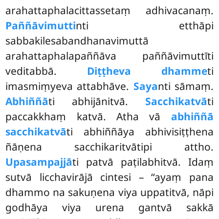
arahattaphalacittassetaṃ adhivacanaṃ.
Paññāvimutti
nti etthāpi
sabbakilesabandhanavimuttā
arahattaphalapaññāva paññāvimuttīti
veditabbā.
Diṭṭheva dhamme
ti
imasmiṃyeva attabhāve.
Saya
nti sāmaṃ.
Abhiññā
ti abhijānitvā.
Sacchikatvā
ti
paccakkhaṃ katvā. Atha vā
abhiññā
sacchikatvā
ti abhiññāya abhivisiṭṭhena
ñāṇena sacchikaritvātipi attho.
Upasampajjā
ti patvā paṭilabhitvā. Idaṃ
sutvā licchavirājā cintesi – ‘‘ayaṃ pana
dhammo na sakuṇena viya uppatitvā, nāpi
godhāya viya urena gantvā sakkā