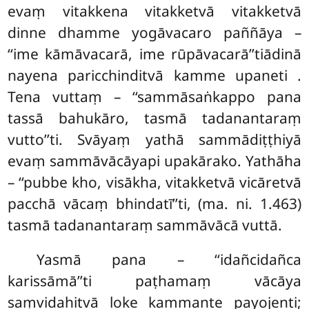
evaṃ vitakkena vitakketvā vitakketvā
dinne dhamme yogāvacaro paññāya –
‘‘ime kāmāvacarā, ime rūpāvacarā’’tiādinā
nayena paricchinditvā kamme upaneti
.
Tena vuttaṃ – ‘‘sammāsaṅkappo pana
tassā bahukāro, tasmā tadanantaraṃ
vutto’’ti. Svāyaṃ yathā sammādiṭṭhiyā
evaṃ sammāvācāyapi upakārako. Yathāha
– ‘‘pubbe kho, visākha, vitakketvā vicāretvā
pacchā vācaṃ bhindatī’’ti, (ma. ni. 1.463)
tasmā tadanantaraṃ sammāvācā vuttā.
Yasmā pana – ‘‘idañcidañca
karissāmā’’ti paṭhamaṃ vācāya
saṃvidahitvā loke kammante payojenti;