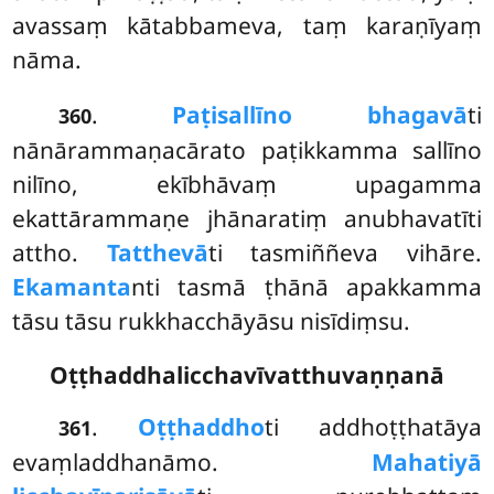
avassaṃ kātabbameva, taṃ karaṇīyaṃ
nāma.
.
Paṭisallīno bhagavā
ti
360
nānārammaṇacārato paṭikkamma sallīno
nilīno, ekībhāvaṃ upagamma
ekattārammaṇe jhānaratiṃ anubhavatīti
attho.
Tatthevā
ti tasmiññeva vihāre.
Ekamanta
nti
tasmā ṭhānā apakkamma
tāsu tāsu rukkhacchāyāsu nisīdiṃsu.
Oṭṭhaddhalicchavīvatthuvaṇṇanā
.
Oṭṭhaddho
ti addhoṭṭhatāya
361
evaṃladdhanāmo.
Mahatiyā