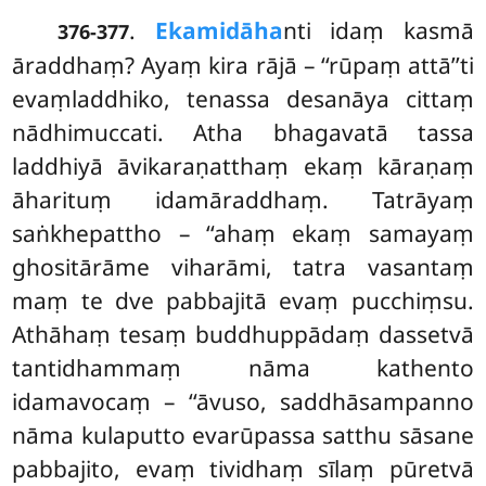
.
Ekamidāha
nti idaṃ kasmā
376-377
āraddhaṃ? Ayaṃ kira rājā – ‘‘rūpaṃ attā’’ti
evaṃladdhiko, tenassa desanāya cittaṃ
nādhimuccati. Atha bhagavatā tassa
laddhiyā āvikaraṇatthaṃ ekaṃ kāraṇaṃ
āharituṃ idamāraddhaṃ. Tatrāyaṃ
saṅkhepattho – ‘‘ahaṃ ekaṃ samayaṃ
ghositārāme viharāmi, tatra vasantaṃ
maṃ te dve pabbajitā evaṃ pucchiṃsu.
Athāhaṃ tesaṃ buddhuppādaṃ dassetvā
tantidhammaṃ nāma kathento
idamavocaṃ – ‘‘āvuso, saddhāsampanno
nāma kulaputto evarūpassa satthu sāsane
pabbajito, evaṃ tividhaṃ sīlaṃ pūretvā