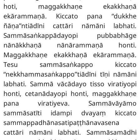
hoti, maggakkhaṇe ekakkhaṇā
ekārammaṇā. Kiccato pana ‘‘dukkhe
ñāṇa’’ntiādīni cattāri nāmāni labhati.
Sammāsaṅkappādayopi pubbabhāge
nānākkhaṇā nānārammaṇā honti.
Maggakkhaṇe ekakkhaṇā ekārammaṇā.
Tesu sammāsaṅkappo kiccato
‘‘nekkhammasaṅkappo’’tiādīni tīṇi nāmāni
labhati. Sammā vācādayo tisso viratiyopi
honti, cetanādayopi honti, maggakkhaṇe
pana viratiyeva. Sammāvāyāmo
sammāsatīti idampi dvayaṃ kiccato
sammappadhānasatipaṭṭhānavasena
cattāri nāmāni labhati. Sammāsamādhi