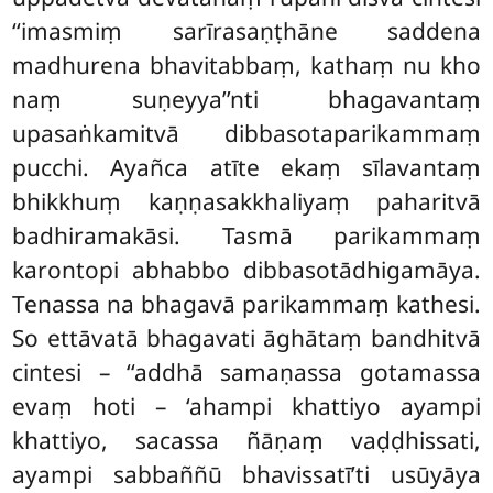
‘‘imasmiṃ sarīrasaṇṭhāne saddena
madhurena bhavitabbaṃ, kathaṃ nu kho
naṃ suṇeyya’’nti bhagavantaṃ
upasaṅkamitvā dibbasotaparikammaṃ
pucchi. Ayañca atīte ekaṃ sīlavantaṃ
bhikkhuṃ kaṇṇasakkhaliyaṃ paharitvā
badhiramakāsi. Tasmā parikammaṃ
karontopi abhabbo dibbasotādhigamāya.
Tenassa na bhagavā parikammaṃ kathesi.
So ettāvatā bhagavati āghātaṃ bandhitvā
cintesi – ‘‘addhā samaṇassa gotamassa
evaṃ hoti – ‘ahampi khattiyo ayampi
khattiyo, sacassa ñāṇaṃ vaḍḍhissati,
ayampi sabbaññū bhavissatī’ti usūyāya