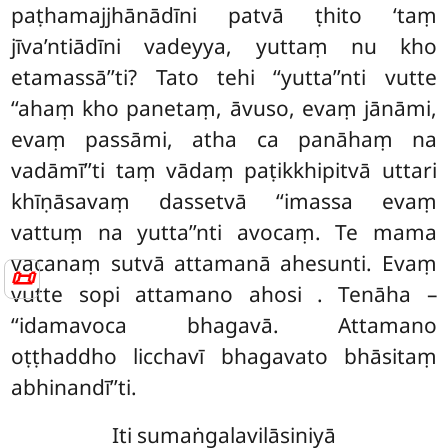
paṭhamajjhānādīni patvā ṭhito ‘taṃ
jīva’ntiādīni vadeyya, yuttaṃ nu kho
etamassā’’ti? Tato tehi ‘‘yutta’’nti vutte
‘‘ahaṃ kho panetaṃ, āvuso, evaṃ jānāmi,
evaṃ passāmi, atha ca panāhaṃ na
vadāmī’’ti taṃ vādaṃ paṭikkhipitvā uttari
khīṇāsavaṃ dassetvā ‘‘imassa evaṃ
vattuṃ na yutta’’nti avocaṃ. Te mama
vacanaṃ sutvā attamanā ahesunti. Evaṃ
📜
vutte sopi attamano ahosi
. Tenāha –
‘‘idamavoca bhagavā. Attamano
oṭṭhaddho licchavī bhagavato bhāsitaṃ
abhinandī’’ti.
Iti sumaṅgalavilāsiniyā