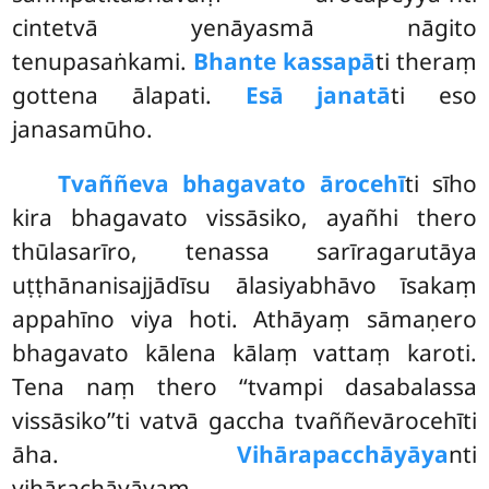
cintetvā yenāyasmā nāgito
tenupasaṅkami.
Bhante kassapā
ti theraṃ
gottena ālapati.
Esā janatā
ti eso
janasamūho.
Tvaññeva bhagavato ārocehī
ti sīho
kira bhagavato vissāsiko, ayañhi thero
thūlasarīro, tenassa sarīragarutāya
uṭṭhānanisajjādīsu ālasiyabhāvo īsakaṃ
appahīno viya hoti. Athāyaṃ sāmaṇero
bhagavato kālena kālaṃ vattaṃ karoti.
Tena naṃ thero ‘‘tvampi dasabalassa
vissāsiko’’ti vatvā gaccha tvaññevārocehīti
āha.
Vihārapacchāyāya
nti
vihārachāyāyaṃ,