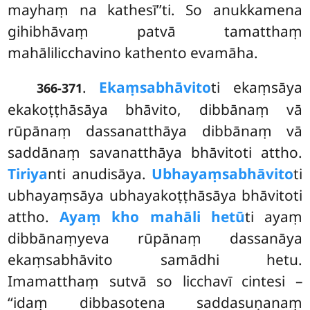
mayhaṃ na kathesī’’ti. So anukkamena
gihibhāvaṃ patvā tamatthaṃ
mahālilicchavino kathento evamāha.
.
Ekaṃsabhāvito
ti ekaṃsāya
366-371
ekakoṭṭhāsāya bhāvito, dibbānaṃ vā
rūpānaṃ dassanatthāya dibbānaṃ vā
saddānaṃ savanatthāya bhāvitoti attho.
Tiriya
nti anudisāya.
Ubhayaṃsabhāvito
ti
ubhayaṃsāya ubhayakoṭṭhāsāya bhāvitoti
attho.
Ayaṃ kho mahāli hetū
ti ayaṃ
dibbānaṃyeva rūpānaṃ dassanāya
ekaṃsabhāvito samādhi hetu.
Imamatthaṃ sutvā so licchavī cintesi –
‘‘idaṃ dibbasotena saddasuṇanaṃ