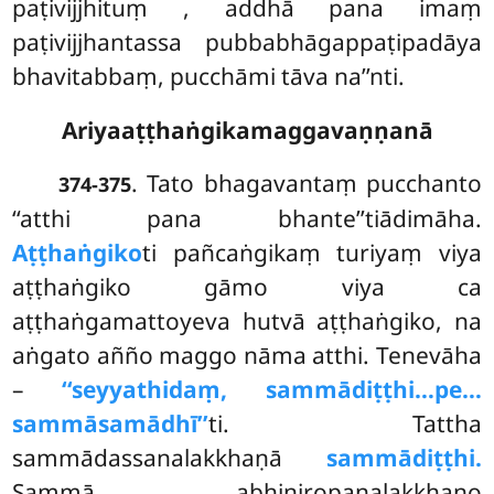
paṭivijjhituṃ
, addhā pana imaṃ
paṭivijjhantassa pubbabhāgappaṭipadāya
bhavitabbaṃ, pucchāmi tāva na’’nti.
Ariyaaṭṭhaṅgikamaggavaṇṇanā
. Tato bhagavantaṃ pucchanto
374-375
‘‘atthi pana bhante’’tiādimāha.
Aṭṭhaṅgiko
ti pañcaṅgikaṃ turiyaṃ viya
aṭṭhaṅgiko gāmo viya ca
aṭṭhaṅgamattoyeva hutvā aṭṭhaṅgiko, na
aṅgato añño maggo nāma atthi. Tenevāha
–
‘‘seyyathidaṃ, sammādiṭṭhi…pe…
sammāsamādhī’’
ti. Tattha
sammādassanalakkhaṇā
sammādiṭṭhi.
Sammā abhiniropanalakkhaṇo