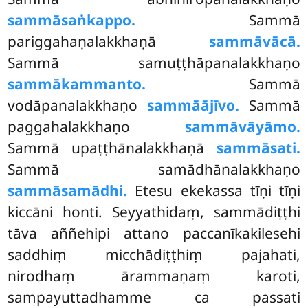
sammāsaṅkappo.
Sammā
pariggahaṇalakkhaṇā
sammāvācā.
Sammā samuṭṭhāpanalakkhaṇo
sammākammanto.
Sammā
vodāpanalakkhaṇo
sammāājīvo.
Sammā
paggahalakkhaṇo
sammāvāyāmo.
Sammā upaṭṭhānalakkhaṇā
sammāsati.
Sammā samādhānalakkhaṇo
sammāsamādhi.
Etesu ekekassa tīṇi tīṇi
kiccāni honti. Seyyathidaṃ, sammādiṭṭhi
tāva aññehipi attano paccanīkakilesehi
saddhiṃ micchādiṭṭhiṃ pajahati,
nirodhaṃ ārammaṇaṃ karoti,
sampayuttadhamme ca passati