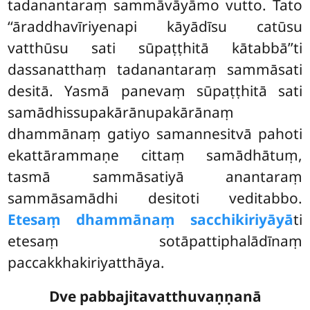
tadanantaraṃ sammāvāyāmo vutto. Tato
‘‘āraddhavīriyenapi kāyādīsu catūsu
vatthūsu
sati sūpaṭṭhitā kātabbā’’ti
dassanatthaṃ tadanantaraṃ sammāsati
desitā. Yasmā panevaṃ sūpaṭṭhitā sati
samādhissupakārānupakārānaṃ
dhammānaṃ gatiyo samannesitvā pahoti
ekattārammaṇe cittaṃ samādhātuṃ,
tasmā sammāsatiyā anantaraṃ
sammāsamādhi desitoti veditabbo.
Etesaṃ dhammānaṃ sacchikiriyāyā
ti
etesaṃ sotāpattiphalādīnaṃ
paccakkhakiriyatthāya.
Dve pabbajitavatthuvaṇṇanā