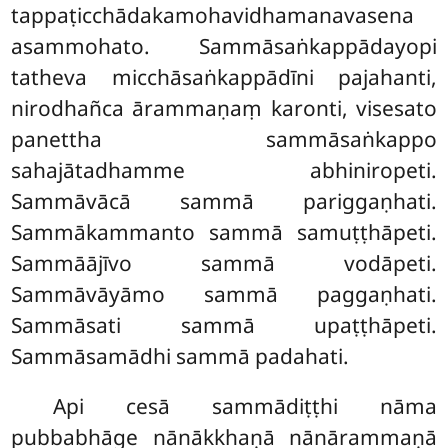
tappaṭicchādakamohavidhamanavasena
asammohato. Sammāsaṅkappādayopi
tatheva micchāsaṅkappādīni pajahanti,
nirodhañca ārammaṇaṃ karonti, visesato
panettha sammāsaṅkappo
sahajātadhamme abhiniropeti.
Sammāvācā sammā pariggaṇhati.
Sammākammanto sammā samuṭṭhāpeti.
Sammāājīvo sammā vodāpeti.
Sammāvāyāmo sammā paggaṇhati.
Sammāsati sammā upaṭṭhāpeti.
Sammāsamādhi sammā padahati.
Api cesā sammādiṭṭhi nāma
pubbabhāge nānākkhaṇā nānārammaṇā