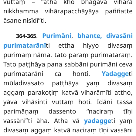
vuttaṃ – ‘‘atha kho bhagavā vihārā
nikkhamma vihārapacchāyāya paññatte
āsane nisīdī’’ti.
.
Purimāni
,
bhante, divasāni
364-365
purimatarānī
ti ettha hiyyo divasaṃ
purimaṃ nāma, tato paraṃ purimataraṃ.
Tato paṭṭhāya pana sabbāni purimāni ceva
purimatarāni ca honti.
Yadagge
ti
mūladivasato paṭṭhāya yaṃ divasaṃ
aggaṃ parakoṭiṃ katvā viharāmīti attho,
yāva vihāsinti vuttaṃ hoti. Idāni tassa
parimāṇaṃ dassento ‘‘naciraṃ tīṇi
vassānī’’ti āha. Atha vā
yadagge
ti yaṃ
divasaṃ aggaṃ katvā naciraṃ tīṇi vassāni