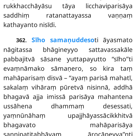
rukkhacchāyāsu tāya licchaviparisāya
saddhiṃ ratanattayassa vaṇṇaṃ
kathayanto nisīdi.
.
Sīho samaṇuddeso
ti āyasmato
362
nāgitassa bhāgineyyo sattavassakāle
pabbajitvā sāsane yuttapayutto ‘‘sīho’’ti
evaṃnāmako sāmaṇero, so kira taṃ
mahāparisaṃ disvā – ‘‘ayaṃ parisā mahatī,
sakalaṃ vihāraṃ pūretvā nisinnā, addhā
bhagavā ajja imissā parisāya mahantena
ussāhena dhammaṃ desessati,
yaṃnūnāhaṃ upajjhāyassācikkhitvā
bhagavato mahāparisāya
sannipatitabhāvaṃ ārocāpeyya’’nti