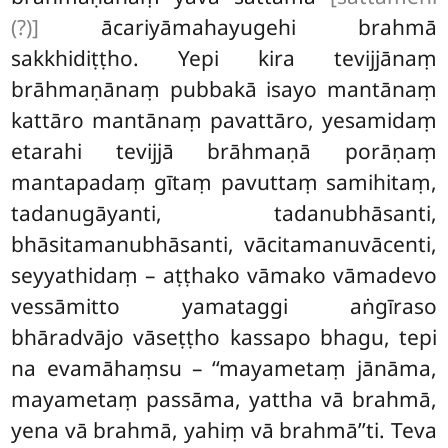
(?)]
ācariyāmahayugehi brahmā
sakkhidiṭṭho. Yepi kira tevijjānaṃ
brāhmaṇānaṃ pubbakā isayo mantānaṃ
kattāro mantānaṃ pavattāro, yesamidaṃ
etarahi tevijjā brāhmaṇā porāṇaṃ
mantapadaṃ gītaṃ pavuttaṃ samihitaṃ,
tadanugāyanti, tadanubhāsanti,
bhāsitamanubhāsanti, vācitamanuvācenti,
seyyathidaṃ – aṭṭhako vāmako vāmadevo
vessāmitto yamataggi aṅgīraso
bhāradvājo vāseṭṭho kassapo bhagu, tepi
na evamāhaṃsu – ‘‘mayametaṃ jānāma,
mayametaṃ passāma, yattha vā brahmā,
yena vā brahmā, yahiṃ vā brahmā’’ti. Teva