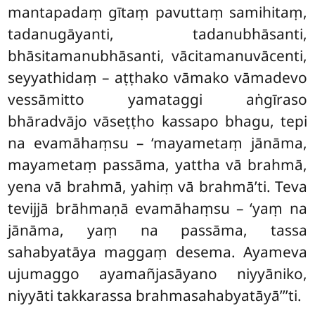
mantapadaṃ gītaṃ pavuttaṃ samihitaṃ,
tadanugāyanti, tadanubhāsanti,
bhāsitamanubhāsanti, vācitamanuvācenti,
seyyathidaṃ – aṭṭhako vāmako vāmadevo
vessāmitto yamataggi aṅgīraso
bhāradvājo vāseṭṭho kassapo bhagu, tepi
na evamāhaṃsu – ‘mayametaṃ jānāma,
mayametaṃ passāma, yattha vā brahmā,
yena vā brahmā, yahiṃ vā brahmā’ti. Teva
tevijjā brāhmaṇā evamāhaṃsu – ‘yaṃ na
jānāma, yaṃ na passāma, tassa
sahabyatāya maggaṃ desema. Ayameva
ujumaggo ayamañjasāyano niyyāniko,
niyyāti takkarassa brahmasahabyatāyā’’’ti.