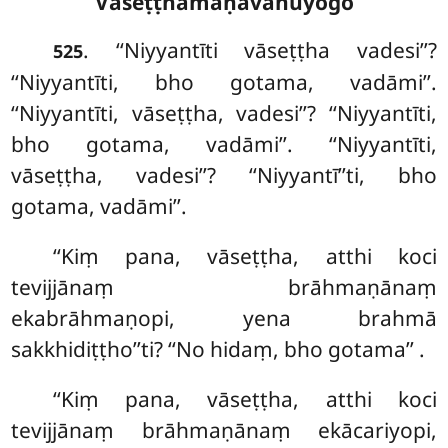
Vāseṭṭhamāṇavānuyogo
. ‘‘Niyyantīti vāseṭṭha vadesi’’?
525
‘‘Niyyantīti, bho gotama, vadāmi’’.
‘‘Niyyantīti, vāseṭṭha, vadesi’’? ‘‘Niyyantīti,
bho gotama, vadāmi’’. ‘‘Niyyantīti,
vāseṭṭha, vadesi’’? ‘‘Niyyantī’’ti, bho
gotama, vadāmi’’.
‘‘Kiṃ
pana, vāseṭṭha, atthi koci
tevijjānaṃ brāhmaṇānaṃ
ekabrāhmaṇopi, yena brahmā
sakkhidiṭṭho’’ti? ‘‘No hidaṃ, bho gotama’’
.
‘‘Kiṃ pana, vāseṭṭha, atthi koci
tevijjānaṃ brāhmaṇānaṃ ekācariyopi,