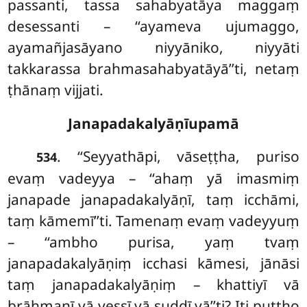
passanti, tassa sahabyatāya maggaṃ
desessanti – ‘‘ayameva ujumaggo,
ayamañjasāyano niyyāniko, niyyāti
takkarassa brahmasahabyatāyā’’ti, netaṃ
ṭhānaṃ vijjati.
Janapadakalyāṇīupamā
. ‘‘Seyyathāpi, vāseṭṭha, puriso
534
evaṃ vadeyya – ‘‘ahaṃ yā imasmiṃ
janapade janapadakalyāṇī, taṃ icchāmi,
taṃ kāmemī’’ti. Tamenaṃ evaṃ vadeyyuṃ
– ‘‘ambho purisa, yaṃ tvaṃ
janapadakalyāṇiṃ icchasi kāmesi, jānāsi
taṃ janapadakalyāṇiṃ – khattiyī vā
brāhmaṇī vā vessī vā suddī vā’’ti? Iti puṭṭho