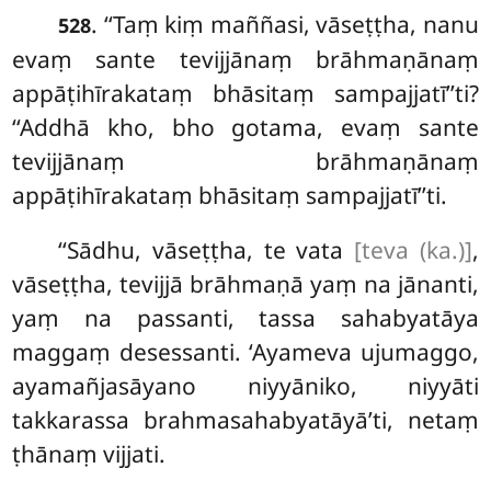
. ‘‘Taṃ kiṃ maññasi, vāseṭṭha, nanu
528
evaṃ sante tevijjānaṃ brāhmaṇānaṃ
appāṭihīrakataṃ bhāsitaṃ sampajjatī’’ti?
‘‘Addhā kho, bho gotama, evaṃ sante
tevijjānaṃ brāhmaṇānaṃ
appāṭihīrakataṃ bhāsitaṃ sampajjatī’’ti.
‘‘Sādhu, vāseṭṭha, te vata
[teva (ka.)]
,
vāseṭṭha, tevijjā brāhmaṇā yaṃ na jānanti,
yaṃ na passanti, tassa sahabyatāya
maggaṃ desessanti. ‘Ayameva ujumaggo,
ayamañjasāyano niyyāniko, niyyāti
takkarassa brahmasahabyatāyā’ti, netaṃ
ṭhānaṃ vijjati.