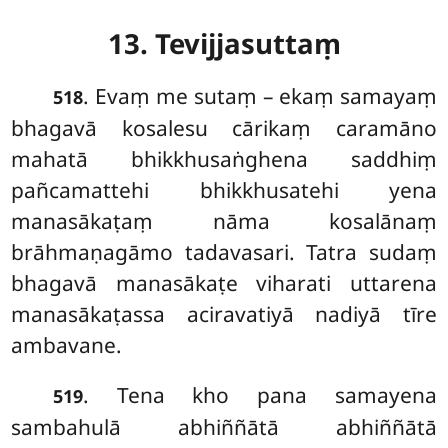
13. Tevijjasuttaṃ
. Evaṃ
me sutaṃ – ekaṃ samayaṃ
518
bhagavā kosalesu cārikaṃ caramāno
mahatā bhikkhusaṅghena saddhiṃ
pañcamattehi bhikkhusatehi yena
manasākaṭaṃ nāma kosalānaṃ
brāhmaṇagāmo tadavasari. Tatra sudaṃ
bhagavā manasākaṭe viharati uttarena
manasākaṭassa aciravatiyā nadiyā tīre
ambavane.
. Tena kho pana samayena
519
sambahulā abhiññātā abhiññātā