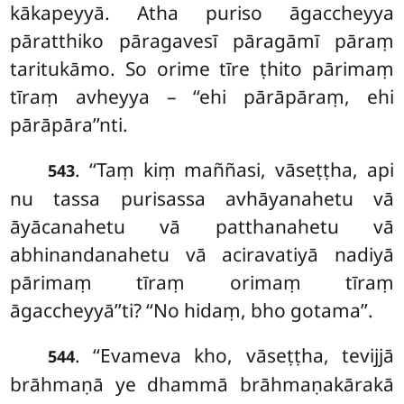
kākapeyyā. Atha puriso āgaccheyya
pāratthiko pāragavesī pāragāmī pāraṃ
taritukāmo. So orime tīre ṭhito pārimaṃ
tīraṃ avheyya – ‘‘ehi pārāpāraṃ, ehi
pārāpāra’’nti.
. ‘‘Taṃ kiṃ maññasi, vāseṭṭha, api
543
nu tassa purisassa avhāyanahetu vā
āyācanahetu vā patthanahetu vā
abhinandanahetu vā aciravatiyā nadiyā
pārimaṃ tīraṃ orimaṃ tīraṃ
āgaccheyyā’’ti? ‘‘No hidaṃ, bho gotama’’.
. ‘‘Evameva kho, vāseṭṭha, tevijjā
544
brāhmaṇā ye dhammā brāhmaṇakārakā