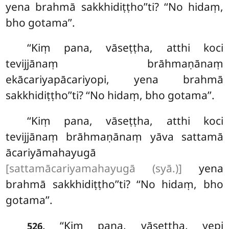
yena brahmā sakkhidiṭṭho’’ti? ‘‘No hidaṃ,
bho gotama’’.
‘‘Kiṃ pana, vāseṭṭha, atthi koci
tevijjānaṃ brāhmaṇānaṃ
ekācariyapācariyopi, yena brahmā
sakkhidiṭṭho’’ti? ‘‘No hidaṃ, bho gotama’’.
‘‘Kiṃ pana, vāseṭṭha, atthi koci
tevijjānaṃ brāhmaṇānaṃ yāva sattamā
ācariyāmahayugā
[sattamācariyamahayugā (syā.)]
yena
brahmā sakkhidiṭṭho’’ti? ‘‘No hidaṃ, bho
gotama’’.
. ‘‘Kiṃ pana, vāseṭṭha, yepi
526