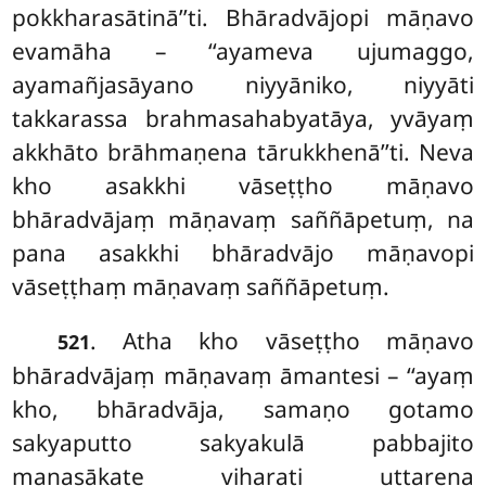
pokkharasātinā’’ti. Bhāradvājopi māṇavo
evamāha – ‘‘ayameva ujumaggo,
ayamañjasāyano
niyyāniko, niyyāti
takkarassa brahmasahabyatāya, yvāyaṃ
akkhāto brāhmaṇena tārukkhenā’’ti. Neva
kho asakkhi vāseṭṭho māṇavo
bhāradvājaṃ māṇavaṃ saññāpetuṃ, na
pana asakkhi bhāradvājo māṇavopi
vāseṭṭhaṃ māṇavaṃ saññāpetuṃ.
. Atha
kho vāseṭṭho māṇavo
521
bhāradvājaṃ māṇavaṃ āmantesi – ‘‘ayaṃ
kho, bhāradvāja, samaṇo gotamo
sakyaputto sakyakulā pabbajito
manasākaṭe viharati uttarena