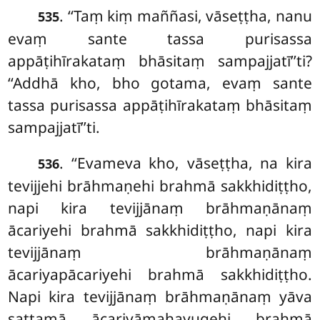
. ‘‘Taṃ kiṃ maññasi, vāseṭṭha, nanu
535
evaṃ sante tassa purisassa
appāṭihīrakataṃ bhāsitaṃ sampajjatī’’ti?
‘‘Addhā kho, bho gotama, evaṃ sante
tassa purisassa appāṭihīrakataṃ bhāsitaṃ
sampajjatī’’ti.
. ‘‘Evameva
kho, vāseṭṭha, na kira
536
tevijjehi brāhmaṇehi brahmā sakkhidiṭṭho,
napi kira tevijjānaṃ brāhmaṇānaṃ
ācariyehi brahmā sakkhidiṭṭho, napi kira
tevijjānaṃ brāhmaṇānaṃ
ācariyapācariyehi brahmā sakkhidiṭṭho.
Napi kira tevijjānaṃ brāhmaṇānaṃ yāva
sattamā ācariyāmahayugehi brahmā