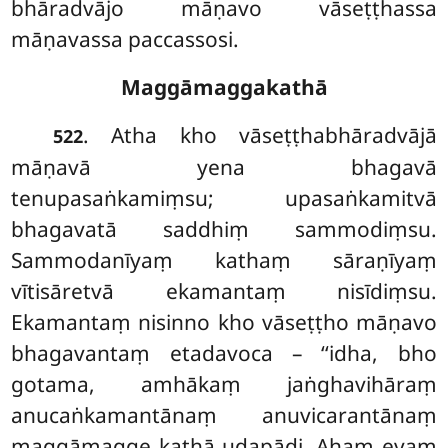
bhāradvājo māṇavo vāseṭṭhassa
māṇavassa paccassosi.
Maggāmaggakathā
. Atha kho vāseṭṭhabhāradvājā
522
māṇavā yena bhagavā
tenupasaṅkamiṃsu; upasaṅkamitvā
bhagavatā saddhiṃ sammodiṃsu.
Sammodanīyaṃ kathaṃ sāraṇīyaṃ
vītisāretvā ekamantaṃ nisīdiṃsu.
Ekamantaṃ nisinno kho vāseṭṭho māṇavo
bhagavantaṃ etadavoca – ‘‘idha, bho
gotama, amhākaṃ jaṅghavihāraṃ
anucaṅkamantānaṃ anuvicarantānaṃ
maggāmagge kathā udapādi. Ahaṃ evaṃ