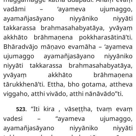
vadāmi – ‘ayameva ujumaggo,
ayamañjasāyano niyyāniko niyyāti
takkarassa brahmasahabyatāya, yvāyaṃ
akkhāto brāhmaṇena pokkharasātinā’ti.
Bhāradvājo māṇavo evamāha – ‘ayameva
ujumaggo ayamañjasāyano niyyāniko
niyyāti takkarassa brahmasahabyatāya,
yvāyaṃ akkhāto brāhmaṇena
tārukkhenā’ti. Ettha, bho gotama, attheva
viggaho, atthi vivādo, atthi nānāvādo’’ti.
. ‘‘Iti
kira
, vāseṭṭha, tvaṃ evaṃ
523
vadesi – ‘‘ayameva ujumaggo,
ayamañjasāyano niyyāniko niyyāti