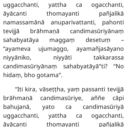
uggacchanti, yattha ca ogacchanti,
āyācanti thomayanti pañjalikā
namassamānā anuparivattanti, pahonti
tevijjā brāhmaṇā candimasūriyānaṃ
sahabyatāya maggaṃ desetuṃ –
‘‘ayameva ujumaggo, ayamañjasāyano
niyyāniko, niyyāti takkarassa
candimasūriyānaṃ sahabyatāyā’’ti? ‘‘No
hidaṃ, bho gotama’’.
‘‘Iti kira, vāseṭṭha, yaṃ passanti tevijjā
brāhmaṇā candimasūriye, aññe cāpi
bahujanā, yato ca candimasūriyā
uggacchanti, yattha
ca ogacchanti,
āyācanti thomayanti pañjalikā