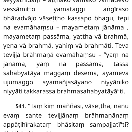
vessāmitto yamataggi aṅgīraso
bhāradvājo vāseṭṭho kassapo bhagu, tepi
na evamāhaṃsu – mayametaṃ jānāma
,
mayametaṃ passāma, yattha vā brahmā,
yena vā brahmā, yahiṃ vā brahmāti. Teva
tevijjā brāhmaṇā evamāhaṃsu – ‘‘yaṃ na
jānāma, yaṃ na passāma, tassa
sahabyatāya maggaṃ
desema, ayameva
ujumaggo ayamañjasāyano niyyāniko
niyyāti takkarassa brahmasahabyatāyā’’ti.
. ‘‘Taṃ kiṃ maññasi, vāseṭṭha, nanu
541
evaṃ sante tevijjānaṃ brāhmaṇānaṃ
appāṭihīrakataṃ bhāsitaṃ sampajjatī’’ti?