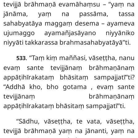
tevijjā brāhmaṇā evamāhaṃsu – ‘‘yaṃ na
jānāma, yaṃ na passāma, tassa
sahabyatāya maggaṃ desema – ayameva
ujumaggo ayamañjasāyano niyyāniko
niyyāti takkarassa brahmasahabyatāyā’’ti.
. ‘‘Taṃ kiṃ maññasi, vāseṭṭha, nanu
533
evaṃ sante tevijjānaṃ brāhmaṇānaṃ
appāṭihīrakataṃ
bhāsitaṃ sampajjatī’’ti?
‘‘Addhā kho, bho gotama
, evaṃ sante
tevijjānaṃ brāhmaṇānaṃ
appāṭihīrakataṃ bhāsitaṃ sampajjatī’’ti.
‘‘Sādhu, vāseṭṭha, te vata, vāseṭṭha,
tevijjā brāhmaṇā yaṃ na jānanti, yaṃ na