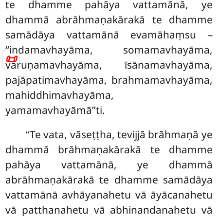
te dhamme pahāya
vattamānā, ye
dhammā abrāhmaṇakārakā te
dhamme
samādāya vattamānā evamāhaṃsu –
‘‘indamavhayāma, somamavhayāma,
📜
varuṇamavhayāma, īsānamavhayāma,
pajāpatimavhayāma, brahmamavhayāma,
mahiddhimavhayāma,
yamamavhayāmā’’ti.
‘‘Te vata, vāseṭṭha, tevijjā brāhmaṇā
ye
dhammā brāhmaṇakārakā te dhamme
pahāya vattamānā, ye dhammā
abrāhmaṇakārakā te dhamme samādāya
vattamānā avhāyanahetu vā āyācanahetu
vā patthanahetu vā abhinandanahetu vā