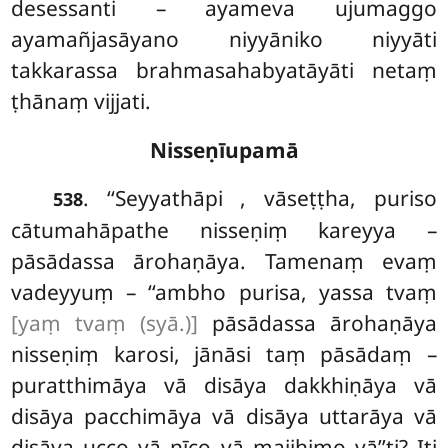
desessanti – ayameva ujumaggo
ayamañjasāyano niyyāniko niyyāti
takkarassa brahmasahabyatāyāti netaṃ
ṭhānaṃ vijjati.
Nisseṇīupamā
. ‘‘Seyyathāpi
, vāseṭṭha, puriso
538
cātumahāpathe nisseṇiṃ kareyya –
pāsādassa ārohaṇāya. Tamenaṃ evaṃ
vadeyyuṃ – ‘‘ambho purisa, yassa tvaṃ
[yaṃ tvaṃ (syā.)]
pāsādassa ārohaṇāya
nisseṇiṃ karosi, jānāsi taṃ pāsādaṃ –
puratthimāya vā disāya dakkhiṇāya vā
disāya pacchimāya
vā disāya uttarāya vā
disāya ucco vā nīco vā majjhimo vā’’ti? Iti