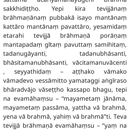
sakkhidiṭṭho. Yepi kira tevijjānaṃ
brāhmaṇānaṃ pubbakā isayo mantānaṃ
kattāro mantānaṃ pavattāro, yesamidaṃ
etarahi tevijjā brāhmaṇā porāṇaṃ
mantapadaṃ gītaṃ pavuttaṃ samihitaṃ,
tadanugāyanti, tadanubhāsanti,
bhāsitamanubhāsanti, vācitamanuvācenti
, seyyathidaṃ – aṭṭhako vāmako
vāmadevo vessāmitto yamataggi aṅgīraso
bhāradvājo vāseṭṭho kassapo bhagu, tepi
na evamāhaṃsu – ‘‘mayametaṃ jānāma,
mayametaṃ passāma, yattha vā brahmā,
yena vā brahmā, yahiṃ vā brahmā’’ti. Teva
tevijjā brāhmaṇā evamāhaṃsu – ‘‘yaṃ na