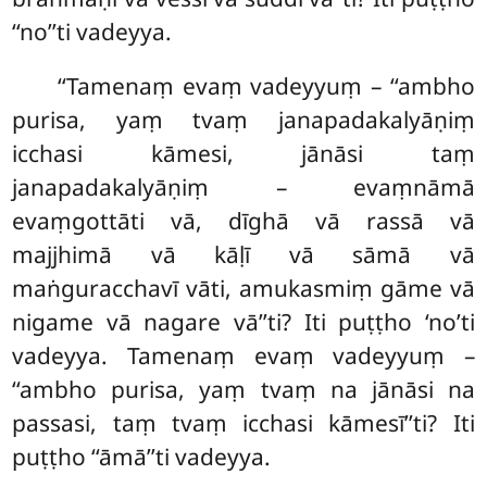
‘‘no’’ti vadeyya.
‘‘Tamenaṃ evaṃ vadeyyuṃ – ‘‘ambho
purisa, yaṃ tvaṃ janapadakalyāṇiṃ
icchasi kāmesi, jānāsi taṃ
janapadakalyāṇiṃ
– evaṃnāmā
evaṃgottāti vā, dīghā vā rassā vā
majjhimā vā kāḷī vā sāmā vā
maṅguracchavī vāti, amukasmiṃ gāme vā
nigame vā nagare vā’’ti? Iti puṭṭho ‘no’ti
vadeyya. Tamenaṃ evaṃ vadeyyuṃ –
‘‘ambho purisa, yaṃ tvaṃ na jānāsi na
passasi, taṃ tvaṃ icchasi kāmesī’’ti? Iti
puṭṭho ‘‘āmā’’ti vadeyya.