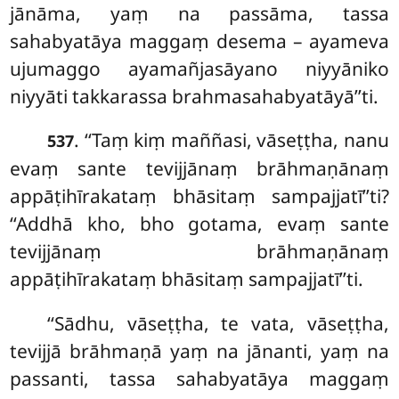
jānāma, yaṃ na passāma, tassa
sahabyatāya maggaṃ desema – ayameva
ujumaggo ayamañjasāyano niyyāniko
niyyāti takkarassa brahmasahabyatāyā’’ti.
. ‘‘Taṃ kiṃ maññasi, vāseṭṭha, nanu
537
evaṃ sante tevijjānaṃ brāhmaṇānaṃ
appāṭihīrakataṃ bhāsitaṃ sampajjatī’’ti?
‘‘Addhā kho, bho gotama, evaṃ sante
tevijjānaṃ brāhmaṇānaṃ
appāṭihīrakataṃ bhāsitaṃ sampajjatī’’ti.
‘‘Sādhu, vāseṭṭha, te vata, vāseṭṭha,
tevijjā brāhmaṇā yaṃ na jānanti, yaṃ na
passanti, tassa sahabyatāya maggaṃ