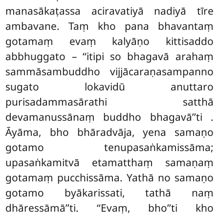
manasākaṭassa aciravatiyā nadiyā tīre
ambavane. Taṃ kho pana bhavantaṃ
gotamaṃ evaṃ kalyāṇo kittisaddo
abbhuggato – ‘‘itipi so bhagavā arahaṃ
sammāsambuddho vijjācaraṇasampanno
sugato lokavidū anuttaro
purisadammasārathi satthā
devamanussānaṃ buddho bhagavā’’ti
.
Āyāma, bho bhāradvāja, yena samaṇo
gotamo tenupasaṅkamissāma;
upasaṅkamitvā etamatthaṃ samaṇaṃ
gotamaṃ pucchissāma. Yathā no samaṇo
gotamo byākarissati, tathā naṃ
dhāressāmā’’ti. ‘‘Evaṃ, bho’’ti kho