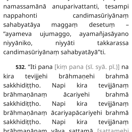
namassamānā anuparivattanti, tesampi
nappahonti candimasūriyānaṃ
sahabyatāya maggaṃ desetuṃ –
‘‘ayameva ujumaggo, ayamañjasāyano
niyyāniko, niyyāti takkarassa
candimasūriyānaṃ sahabyatāyā’’ti.
. ‘‘Iti pana
[kiṃ pana (sī. syā. pī.)]
na
532
kira tevijjehi brāhmaṇehi brahmā
sakkhidiṭṭho. Napi kira tevijjānaṃ
brāhmaṇānaṃ ācariyehi brahmā
sakkhidiṭṭho. Napi kira tevijjānaṃ
brāhmaṇānaṃ
ācariyapācariyehi brahmā
sakkhidiṭṭho. Napi kira tevijjānaṃ
brāhmaṇānaṃ yāva sattamā
[sattamehi