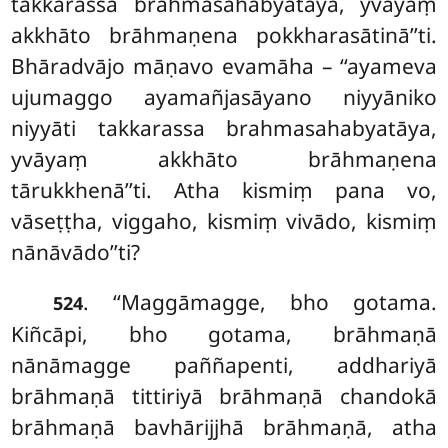
takkarassa brahmasahabyatāya, yvāyaṃ
akkhāto brāhmaṇena pokkharasātinā’’ti.
Bhāradvājo māṇavo evamāha – ‘‘ayameva
ujumaggo ayamañjasāyano niyyāniko
niyyāti takkarassa brahmasahabyatāya,
yvāyaṃ akkhāto brāhmaṇena
tārukkhenā’’ti. Atha kismiṃ pana vo,
vāseṭṭha, viggaho, kismiṃ vivādo, kismiṃ
nānāvādo’’ti?
. ‘‘Maggāmagge, bho gotama.
524
Kiñcāpi, bho gotama, brāhmaṇā
nānāmagge paññapenti, addhariyā
brāhmaṇā tittiriyā brāhmaṇā chandokā
brāhmaṇā bavhārijjhā brāhmaṇā, atha