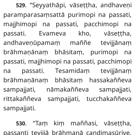
. ‘‘Seyyathāpi, vāseṭṭha, andhaveṇi
529
paramparasaṃsattā purimopi na passati,
majjhimopi na passati, pacchimopi na
passati. Evameva kho, vāseṭṭha,
andhaveṇūpamaṃ maññe tevijjānaṃ
brāhmaṇānaṃ bhāsitaṃ, purimopi na
passati, majjhimopi na passati, pacchimopi
na passati. Tesamidaṃ tevijjānaṃ
brāhmaṇānaṃ bhāsitaṃ
hassakaññeva
sampajjati, nāmakaññeva sampajjati,
rittakaññeva sampajjati, tucchakaññeva
sampajjati.
. ‘‘Taṃ
kiṃ maññasi, vāseṭṭha,
530
passanti tevijjā brāhmaṇā candimasūriye,