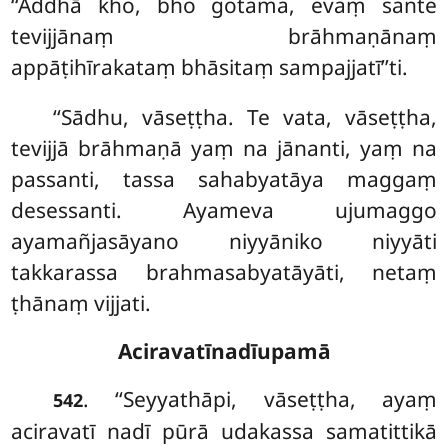
‘‘Addhā kho, bho gotama, evaṃ sante
tevijjānaṃ brāhmaṇānaṃ
appāṭihīrakataṃ bhāsitaṃ sampajjatī’’ti.
‘‘Sādhu, vāseṭṭha. Te vata, vāseṭṭha,
tevijjā brāhmaṇā yaṃ na jānanti, yaṃ na
passanti, tassa sahabyatāya maggaṃ
desessanti. Ayameva ujumaggo
ayamañjasāyano
niyyāniko niyyāti
takkarassa brahmasabyatāyāti, netaṃ
ṭhānaṃ vijjati.
Aciravatīnadīupamā
. ‘‘Seyyathāpi, vāseṭṭha, ayaṃ
542
aciravatī nadī pūrā udakassa samatittikā