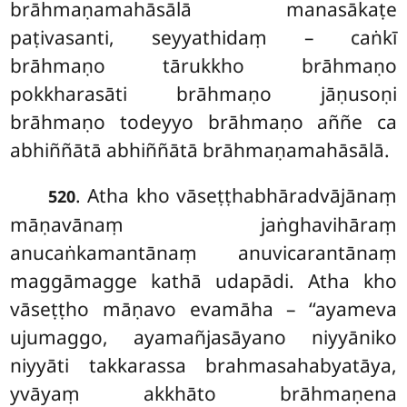
brāhmaṇamahāsālā manasākaṭe
paṭivasanti, seyyathidaṃ – caṅkī
brāhmaṇo tārukkho brāhmaṇo
pokkharasāti brāhmaṇo jāṇusoṇi
brāhmaṇo todeyyo brāhmaṇo aññe ca
abhiññātā abhiññātā brāhmaṇamahāsālā.
. Atha kho vāseṭṭhabhāradvājānaṃ
520
māṇavānaṃ jaṅghavihāraṃ
anucaṅkamantānaṃ anuvicarantānaṃ
maggāmagge kathā udapādi. Atha kho
vāseṭṭho māṇavo evamāha – ‘‘ayameva
ujumaggo, ayamañjasāyano niyyāniko
niyyāti takkarassa brahmasahabyatāya,
yvāyaṃ akkhāto brāhmaṇena