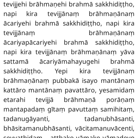
tevijjehi brāhmaṇehi brahmā sakkhidiṭṭho,
napi
kira tevijjānaṃ brāhmaṇānaṃ
ācariyehi brahmā sakkhidiṭṭho, napi kira
tevijjānaṃ brāhmaṇānaṃ
ācariyapācariyehi brahmā sakkhidiṭṭho,
napi kira tevijjānaṃ brāhmaṇānaṃ yāva
sattamā ācariyāmahayugehi brahmā
sakkhidiṭṭho. Yepi kira tevijjānaṃ
brāhmaṇānaṃ pubbakā isayo mantānaṃ
kattāro mantānaṃ pavattāro, yesamidaṃ
etarahi tevijjā brāhmaṇā porāṇaṃ
mantapadaṃ gītaṃ pavuttaṃ samihitaṃ,
tadanugāyanti, tadanubhāsanti,
bhāsitamanubhāsanti, vācitamanuvācenti,
seyyathidaṃ – aṭṭhako vāmako vāmadevo