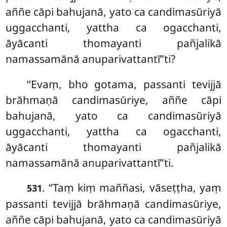
aññe cāpi bahujanā, yato ca candimasūriyā
uggacchanti, yattha ca ogacchanti,
āyācanti thomayanti pañjalikā
namassamānā anuparivattantī’’ti?
‘‘Evaṃ, bho gotama, passanti tevijjā
brāhmaṇā candimasūriye, aññe cāpi
bahujanā, yato
ca candimasūriyā
uggacchanti, yattha ca ogacchanti,
āyācanti thomayanti pañjalikā
namassamānā anuparivattantī’’ti.
. ‘‘Taṃ kiṃ maññasi, vāseṭṭha, yaṃ
531
passanti tevijjā brāhmaṇā candimasūriye,
aññe cāpi bahujanā, yato ca candimasūriyā