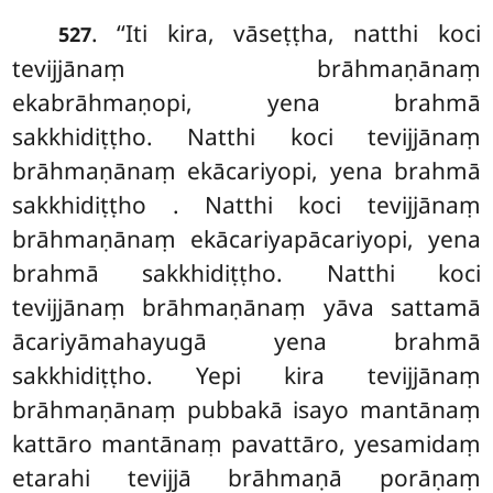
. ‘‘Iti
kira, vāseṭṭha, natthi koci
527
tevijjānaṃ brāhmaṇānaṃ
ekabrāhmaṇopi, yena brahmā
sakkhidiṭṭho. Natthi koci tevijjānaṃ
brāhmaṇānaṃ ekācariyopi, yena brahmā
sakkhidiṭṭho
. Natthi koci tevijjānaṃ
brāhmaṇānaṃ ekācariyapācariyopi, yena
brahmā sakkhidiṭṭho. Natthi
koci
tevijjānaṃ brāhmaṇānaṃ yāva sattamā
ācariyāmahayugā yena brahmā
sakkhidiṭṭho. Yepi
kira tevijjānaṃ
brāhmaṇānaṃ pubbakā isayo mantānaṃ
kattāro mantānaṃ pavattāro, yesamidaṃ
etarahi tevijjā brāhmaṇā porāṇaṃ