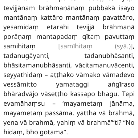
tevijjānaṃ brāhmaṇānaṃ pubbakā isayo
mantānaṃ kattāro mantānaṃ pavattāro,
yesamidaṃ etarahi tevijjā brāhmaṇā
porāṇaṃ mantapadaṃ gītaṃ pavuttaṃ
samihitaṃ
[samīhitaṃ (syā.)]
,
tadanugāyanti, tadanubhāsanti,
bhāsitamanubhāsanti, vācitamanuvācenti,
seyyathidaṃ – aṭṭhako vāmako vāmadevo
vessāmitto yamataggi aṅgīraso
bhāradvājo vāseṭṭho kassapo bhagu. Tepi
evamāhaṃsu – ‘mayametaṃ jānāma,
mayametaṃ passāma, yattha vā brahmā,
yena vā brahmā, yahiṃ vā brahmā’’’ti? ‘‘No
hidaṃ, bho gotama’’.