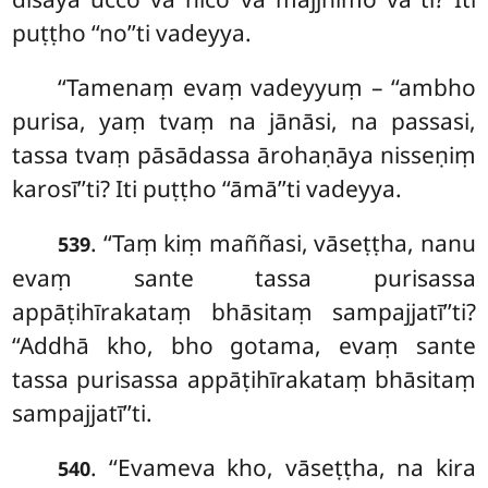
puṭṭho ‘‘no’’ti vadeyya.
‘‘Tamenaṃ evaṃ vadeyyuṃ – ‘‘ambho
purisa, yaṃ tvaṃ na jānāsi, na passasi,
tassa tvaṃ pāsādassa ārohaṇāya nisseṇiṃ
karosī’’ti? Iti puṭṭho ‘‘āmā’’ti vadeyya.
. ‘‘Taṃ kiṃ maññasi, vāseṭṭha, nanu
539
evaṃ sante tassa purisassa
appāṭihīrakataṃ bhāsitaṃ sampajjatī’’ti?
‘‘Addhā kho, bho gotama, evaṃ sante
tassa purisassa appāṭihīrakataṃ bhāsitaṃ
sampajjatī’’ti.
. ‘‘Evameva kho, vāseṭṭha, na kira
540