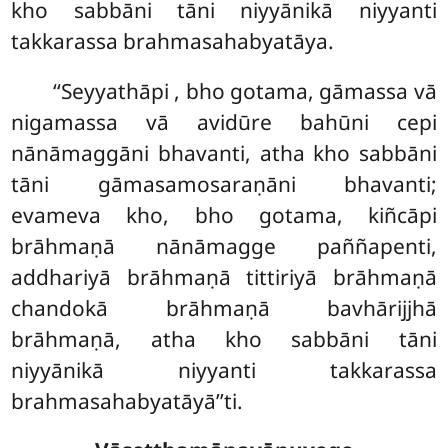
kho sabbāni tāni niyyānikā niyyanti
takkarassa brahmasahabyatāya.
‘‘Seyyathāpi
, bho gotama, gāmassa vā
nigamassa vā avidūre bahūni cepi
nānāmaggāni bhavanti, atha kho sabbāni
tāni gāmasamosaraṇāni bhavanti;
evameva kho, bho gotama, kiñcāpi
brāhmaṇā nānāmagge paññapenti,
addhariyā brāhmaṇā tittiriyā brāhmaṇā
chandokā brāhmaṇā bavhārijjhā
brāhmaṇā, atha kho sabbāni tāni
niyyānikā niyyanti takkarassa
brahmasahabyatāyā’’ti.