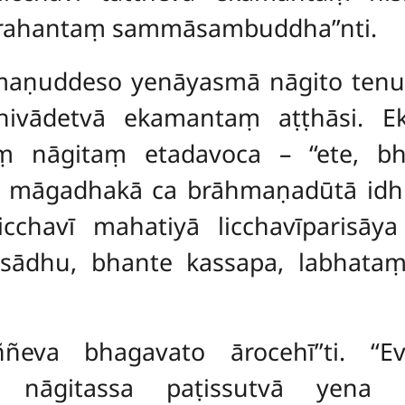
rahantaṃ sammāsambuddha’’nti.
amaṇuddeso yenāyasmā nāgito ten
ivādetvā ekamantaṃ aṭṭhāsi. E
 nāgitaṃ etadavoca – ‘‘ete, bh
ā māgadhakā ca brāhmaṇadūtā id
icchavī mahatiyā licchavīparisā
sādhu, bhante kassapa, labhata
ññeva bhagavato ārocehī’’ti. ‘‘
 nāgitassa paṭissutvā yena b