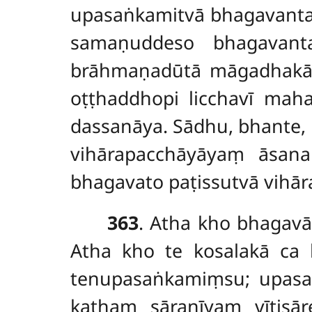
upasaṅkamitvā bhagavant
samaṇuddeso bhagavant
brāhmaṇadūtā māgadhakā 
oṭṭhaddhopi licchavī maha
dassanāya. Sādhu, bhante, l
vihārapacchāyāyaṃ āsanaṃ
bhagavato paṭissutvā vih
363
. Atha
kho bhagavā
Atha kho te kosalakā c
tenupasaṅkamiṃsu; upas
kathaṃ sāraṇīyaṃ vītisā