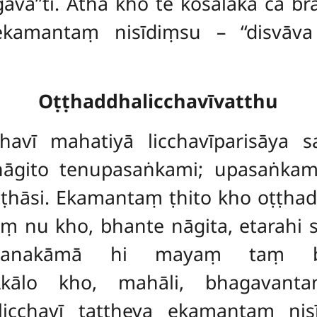
agavā’’ti. Atha kho te kosalakā ca
 ekamantaṃ
nisīdiṃsu – ‘‘disv
Oṭṭhaddhalicchavīvatthu
cchavī mahatiyā licchavīparisāy
nāgito tenupasaṅkami; upasaṅka
ṭhāsi. Ekamantaṃ ṭhito kho oṭṭhad
aṃ nu kho, bhante nāgita, etarahi 
ssanakāmā hi mayaṃ taṃ bh
Akālo kho, mahāli, bhagavanta
 licchavī tattheva ekamantaṃ ni