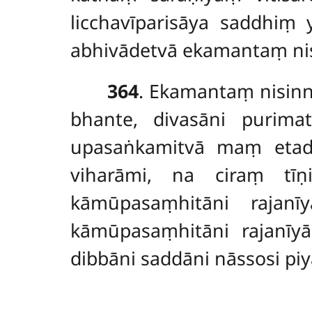
licchavīparisāya saddhi
abhivādetvā ekamantaṃ nis
364
. Ekamantaṃ nisinn
bhante, divasāni purima
upasaṅkamitvā maṃ etad
viharāmi, na ciraṃ tīṇ
kāmūpasaṃhitāni rajan
kāmūpasaṃhitāni rajanīyā
dibbāni saddāni nāssosi
piy