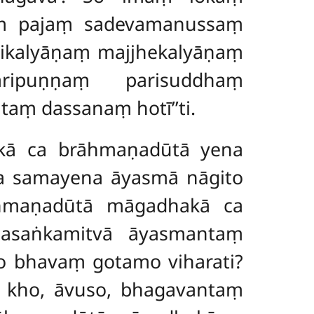
ṃ pajaṃ sadevamanussaṃ
dikalyāṇaṃ majjhekalyāṇaṃ
aripuṇṇaṃ parisuddhaṃ
aṃ dassanaṃ hotī’’ti.
kā ca brāhmaṇadūtā yena
a samayena āyasmā nāgito
āhmaṇadūtā māgadhakā ca
asaṅkamitvā āyasmantaṃ
so bhavaṃ gotamo viharati?
o
kho, āvuso, bhagavantaṃ