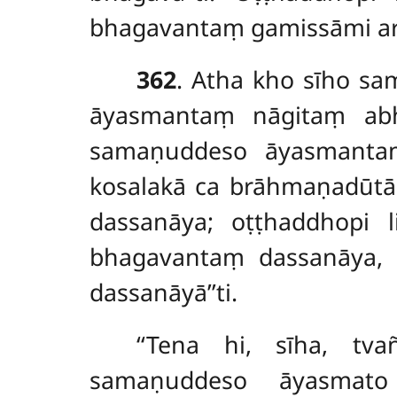
bhagavantaṃ gamissāmi a
362
. Atha kho sīho s
āyasmantaṃ nāgitaṃ abh
samaṇuddeso āyasmantaṃ
kosalakā ca brāhmaṇadūt
dassanāya; oṭṭhaddhopi l
bhagavantaṃ dassanāya, 
dassanāyā’’ti.
‘‘Tena hi, sīha, tva
samaṇuddeso āyasmato