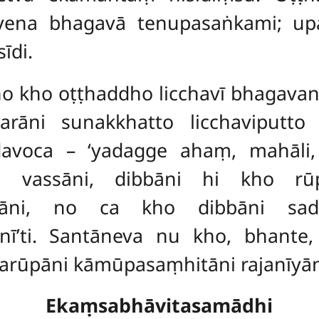
ṃ yena bhagavā tenupasaṅkami; u
īdi.
o kho oṭṭhaddho licchavī bhagavant
tarāni sunakkhatto licchaviputt
avoca – ‘yadagge ahaṃ, mahāli,
i vassāni, dibbāni hi kho rū
īyāni, no ca kho dibbāni sad
nī’ti. Santāneva nu kho, bhante, 
arūpāni kāmūpasaṃhitāni rajanīyāni
Ekaṃsabhāvitasamādhi