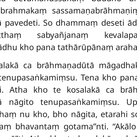
abrahmakaṃ sassamaṇabrāhmaṇi
ā pavedeti. So dhammaṃ deseti ā
ātthaṃ sabyañjanaṃ kevalap
ādhu kho pana tathārūpānaṃ arahat
salakā ca brāhmaṇadūtā māgadha
tenupasaṅkamiṃsu. Tena kho pan
ti. Atha kho te kosalakā ca br
ā nāgito tenupasaṅkamiṃsu. Up
haṃ nu kho, bho nāgita, etarahi 
ṃ bhavantaṃ gotama’’nti. ‘‘Akāl