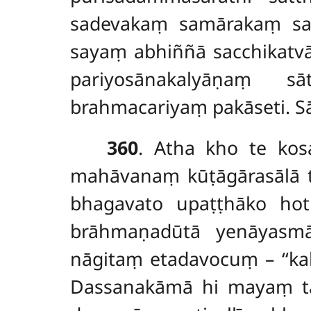
sadevakaṃ samārakaṃ s
sayaṃ abhiññā sacchikatv
pariyosānakalyāṇaṃ s
brahmacariyaṃ pakāseti. S
360
. Atha kho te ko
mahāvanaṃ kūṭāgārasālā 
bhagavato upaṭṭhāko ho
brāhmaṇadūtā yenāyasm
nāgitaṃ etadavocuṃ – ‘‘ka
Dassanakāmā hi mayaṃ ta