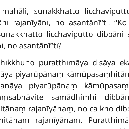
 mahāli, sunakkhatto licchaviput
i rajanīyāni, no asantānī’’ti. ‘‘K
unakkhatto licchaviputto dibbāni 
 no asantānī’’ti?
bhikkhuno puratthimāya disāya e
āya piyarūpānaṃ kāmūpasaṃhitāna
anāya piyarūpānaṃ kāmūpasaṃh
kaṃsabhāvite samādhimhi dibb
tānaṃ rajanīyānaṃ, no ca kho di
tānaṃ rajanīyānaṃ. Puratthimā