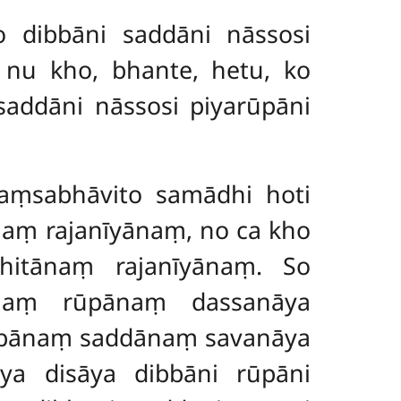
to dibbāni saddāni nāssosi
o nu kho, bhante, hetu, ko
saddāni nāssosi piyarūpāni
kaṃsabhāvito samādhi hoti
ṃ rajanīyānaṃ, no ca kho
itānaṃ rajanīyānaṃ. So
ānaṃ rūpānaṃ dassanāya
bbānaṃ saddānaṃ savanāya
ya disāya dibbāni rūpāni