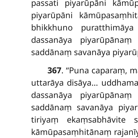
passati piyarūpāni kāmūp
piyarūpāni kāmūpasaṃhit
bhikkhuno
puratthimāy
dassanāya piyarūpānaṃ
saddānaṃ savanāya piyar
367
. ‘‘Puna caparaṃ, 
uttarāya disāya… uddhama
dassanāya piyarūpānaṃ
saddānaṃ savanāya piya
tiriyaṃ ekaṃsabhāvite
kāmūpasaṃhitānaṃ rajanī