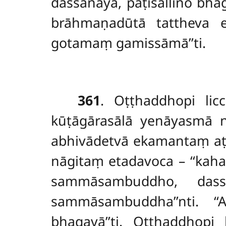
dassanāya, paṭisallīno bh
brāhmaṇadūtā tattheva
gotamaṃ gamissāmā’’ti.
361
. Oṭṭhaddhopi
li
kūṭāgārasālā yenāyasmā 
abhivādetvā ekamantaṃ aṭ
nāgitaṃ etadavoca – ‘‘kah
sammāsambuddho, da
sammāsambuddha’’nti. ‘‘
bhagavā’’ti. Oṭṭhaddhopi