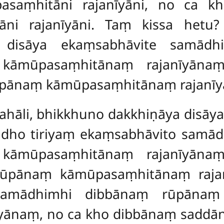
asaṃhitāni rajanīyāni, no ca k
āni rajanīyāni. Taṃ kissa hetu?
a disāya ekaṃsabhāvite samād
 kāmūpasaṃhitānaṃ rajanīyān
ūpānaṃ kāmūpasaṃhitānaṃ rajanī
mahāli, bhikkhuno dakkhiṇāya dis
dho tiriyaṃ ekaṃsabhāvito samā
 kāmūpasaṃhitānaṃ rajanīyān
rūpānaṃ kāmūpasaṃhitānaṃ raj
 samādhimhi dibbānaṃ rūpānaṃ
yānaṃ, no ca kho dibbānaṃ saddā