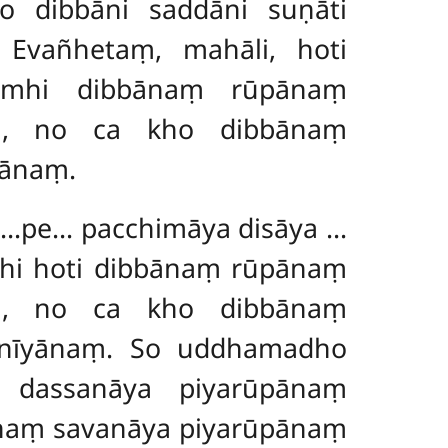
ho dibbāni saddāni suṇāti
 Evañhetaṃ, mahāli, hoti
himhi dibbānaṃ rūpānaṃ
aṃ, no ca kho dibbānaṃ
yānaṃ.
āya…pe… pacchimāya
disāya
…
dhi hoti dibbānaṃ rūpānaṃ
aṃ, no ca kho dibbānaṃ
anīyānaṃ. So uddhamadho
 dassanāya piyarūpānaṃ
naṃ savanāya piyarūpānaṃ