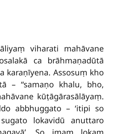
iyaṃ viharati mahāvane
osalakā ca brāhmaṇadūtā
a karaṇīyena. Assosuṃ kho
ā – ‘‘samaṇo khalu, bho,
mahāvane kūṭāgārasālāyaṃ.
o abbhuggato – ‘itipi so
ugato lokavidū anuttaro
hagavā’. So imaṃ lokaṃ