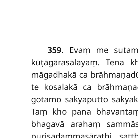
359
. Evaṃ
me sutaṃ
kūṭāgārasālāyaṃ. Tena 
māgadhakā ca brāhmaṇadūt
te kosalakā ca brāhmaṇa
gotamo sakyaputto sakyak
Taṃ kho pana bhavantaṃ 
bhagavā arahaṃ sammāsa
purisadammasārathi sa