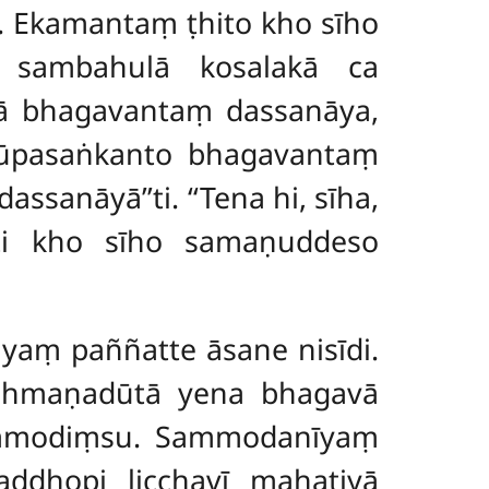
i. Ekamantaṃ
ṭhito kho sīho
 sambahulā kosalakā ca
ā bhagavantaṃ dassanāya,
ūpasaṅkanto bhagavantaṃ
sanāyā’’ti. ‘‘Tena hi, sīha,
’’ti kho sīho samaṇuddeso
aṃ paññatte āsane nisīdi.
āhmaṇadūtā yena bhagavā
ammodiṃsu. Sammodanīyaṃ
ddhopi licchavī mahatiyā