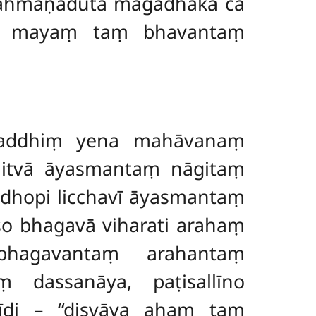
 brāhmaṇadūtā māgadhakā ca
āva mayaṃ taṃ bhavantaṃ
a saddhiṃ yena mahāvanaṃ
mitvā āyasmantaṃ nāgitaṃ
dhopi licchavī āyasmantaṃ
so bhagavā viharati arahaṃ
agavantaṃ arahantaṃ
ṃ dassanāya, paṭisallīno
sīdi – ‘‘disvāva ahaṃ taṃ