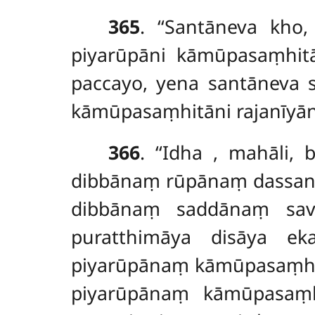
365
. ‘‘Santāneva kho,
piyarūpāni kāmūpasaṃhitān
paccayo, yena santāneva s
kāmūpasaṃhitāni rajanīyāni,
366
. ‘‘Idha
, mahāli, 
dibbānaṃ rūpānaṃ dassan
dibbānaṃ saddānaṃ sav
puratthimāya disāya e
piyarūpānaṃ kāmūpasaṃhi
piyarūpānaṃ kāmūpasaṃhi