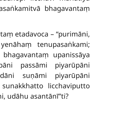
pasaṅkamitvā bhagavantaṃ
aṃ etadavoca – ‘‘purimāni,
o yenāhaṃ tenupasaṅkami;
 bhagavantaṃ upanissāya
pāni passāmi piyarūpāni
dāni suṇāmi piyarūpāni
sunakkhatto licchaviputto
, udāhu asantānī’’ti?