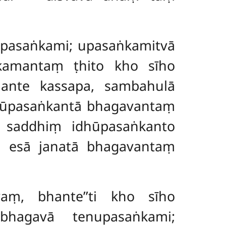
upasaṅkami; upasaṅkamitvā
kamantaṃ ṭhito kho sīho
ante kassapa, sambahulā
hūpasaṅkantā bhagavantaṃ
ya saddhiṃ idhūpasaṅkanto
ṃ esā janatā bhagavantaṃ
Evaṃ, bhante’’ti kho sīho
hagavā tenupasaṅkami;