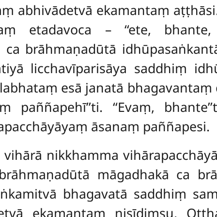
aṃ abhivādetvā ekamantaṃ aṭṭhās
aṃ etadavoca – ‘‘ete, bhante,
ca brāhmaṇadūtā idhūpasaṅkant
tiyā licchavīparisāya
saddhiṃ idh
abhataṃ esā janatā bhagavantaṃ das
 paññapehī’’ti. ‘‘Evaṃ, bhante
ārapacchāyāyaṃ āsanaṃ paññapesi.
 vihārā nikkhamma vihārapacchāyāy
a brāhmaṇadūtā māgadhakā ca br
aṅkamitvā bhagavatā saddhiṃ s
retvā
ekamantaṃ nisīdiṃsu. Oṭṭha