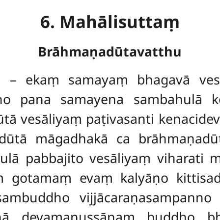
6. Mahālisuttaṃ
Brāhmaṇadūtavatthu
 – ekaṃ samayaṃ bhagavā vesāl
kho pana samayena sambahulā k
ā vesāliyaṃ paṭivasanti kenacidev
dūtā māgadhakā ca brāhmaṇadūt
ulā pabbajito vesāliyaṃ viharati 
gotamaṃ evaṃ kalyāṇo kittisadd
mbuddho vijjācaraṇasampanno s
tthā devamanussānaṃ buddho b