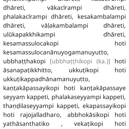
dhāreti, vākacīrampi dhāreti,
phalakacīrampi dhāreti, kesakambalampi
dhāreti, vāḷakambalampi dhāreti,
ulūkapakkhikampi dhāreti,
kesamassulocakopi hoti
kesamassulocanānuyogamanuyutto,
ubbhaṭṭhakopi
[ubbhaṭṭhikopi (ka.)]
hoti
āsanapaṭikkhitto, ukkuṭikopi hoti
ukkuṭikappadhānamanuyutto,
kaṇṭakāpassayikopi hoti kaṇṭakāpassaye
seyyaṃ kappeti, phalakaseyyampi kappeti,
thaṇḍilaseyyampi kappeti, ekapassayikopi
hoti rajojalladharo, abbhokāsikopi hoti
yathāsanthatiko
, vekaṭikopi hoti