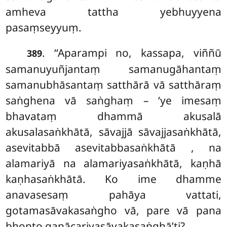
amheva tattha yebhuyyena
pasaṃseyyuṃ.
. ‘‘Aparampi no, kassapa, viññū
389
samanuyuñjantaṃ samanugāhantaṃ
samanubhāsantaṃ satthārā vā satthāraṃ
saṅghena vā saṅghaṃ – ‘ye imesaṃ
bhavataṃ dhammā akusalā
akusalasaṅkhātā, sāvajjā sāvajjasaṅkhātā,
asevitabbā asevitabbasaṅkhātā
, na
alamariyā na alamariyasaṅkhātā, kaṇhā
kaṇhasaṅkhātā. Ko ime dhamme
anavasesaṃ pahāya vattati,
gotamasāvakasaṅgho vā, pare vā pana
bhonto gaṇācariyasāvakasaṅghā’ti?