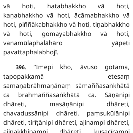
vā hoti, haṭabhakkho vā hoti,
kaṇabhakkho vā hoti, ācāmabhakkho vā
hoti, piññākabhakkho vā hoti, tiṇabhakkho
vā hoti, gomayabhakkho vā hoti,
vanamūlaphalāhāro yāpeti
pavattaphalabhojī.
. ‘‘Imepi kho, āvuso gotama,
396
tapopakkamā etesaṃ
samaṇabrāhmaṇānaṃ sāmaññasaṅkhātā
ca brahmaññasaṅkhātā ca. Sāṇānipi
dhāreti, masāṇānipi dhāreti,
chavadussānipi dhāreti, paṃsukūlānipi
dhāreti, tirīṭānipi dhāreti, ajinampi
dhāreti,
ajinakkhipampi dhāreti, kusacīrampi