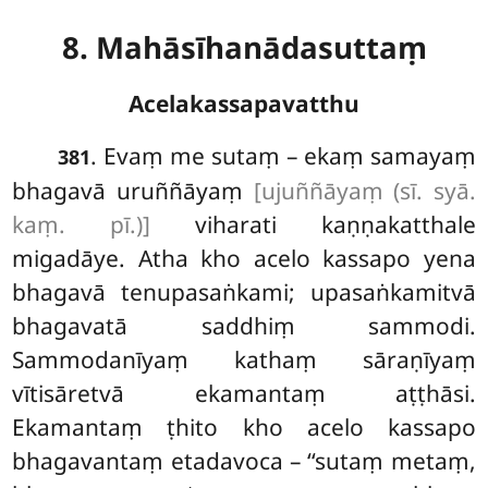
8. Mahāsīhanādasuttaṃ
Acelakassapavatthu
. Evaṃ
me sutaṃ – ekaṃ samayaṃ
381
bhagavā uruññāyaṃ
[ujuññāyaṃ (sī. syā.
kaṃ. pī.)]
viharati kaṇṇakatthale
migadāye. Atha kho acelo kassapo yena
bhagavā tenupasaṅkami; upasaṅkamitvā
bhagavatā saddhiṃ sammodi.
Sammodanīyaṃ kathaṃ sāraṇīyaṃ
vītisāretvā ekamantaṃ aṭṭhāsi.
Ekamantaṃ ṭhito kho acelo kassapo
bhagavantaṃ etadavoca – ‘‘sutaṃ metaṃ,