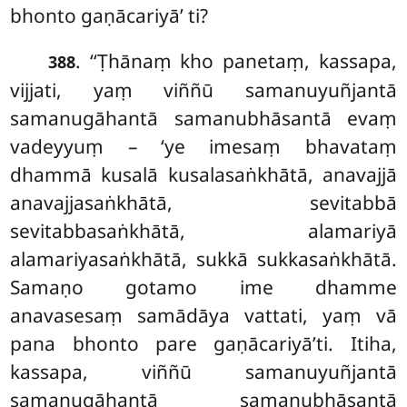
bhonto gaṇācariyā’ ti?
. ‘‘Ṭhānaṃ kho panetaṃ, kassapa,
388
vijjati, yaṃ viññū samanuyuñjantā
samanugāhantā samanubhāsantā evaṃ
vadeyyuṃ
– ‘ye imesaṃ bhavataṃ
dhammā kusalā kusalasaṅkhātā, anavajjā
anavajjasaṅkhātā, sevitabbā
sevitabbasaṅkhātā, alamariyā
alamariyasaṅkhātā, sukkā sukkasaṅkhātā.
Samaṇo gotamo ime dhamme
anavasesaṃ samādāya vattati, yaṃ vā
pana bhonto pare gaṇācariyā’ti. Itiha,
kassapa, viññū samanuyuñjantā
samanugāhantā samanubhāsantā