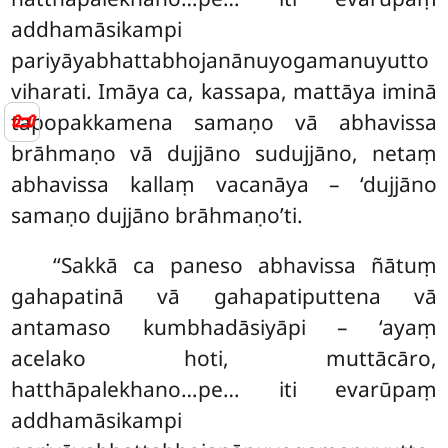
addhamāsikampi
pariyāyabhattabhojanānuyogamanuyutto
viharati. Imāya ca, kassapa, mattāya iminā
📜
tapopakkamena samaṇo vā abhavissa
brāhmaṇo vā dujjāno sudujjāno, netaṃ
abhavissa kallaṃ vacanāya – ‘dujjāno
samaṇo dujjāno brāhmaṇo’ti.
‘‘Sakkā ca paneso abhavissa ñātuṃ
gahapatinā vā gahapatiputtena vā
antamaso kumbhadāsiyāpi – ‘ayaṃ
acelako hoti, muttācāro,
hatthāpalekhano…pe… iti evarūpaṃ
addhamāsikampi