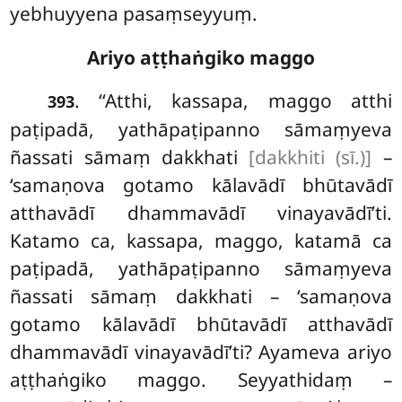
yebhuyyena pasaṃseyyuṃ.
Ariyo aṭṭhaṅgiko maggo
. ‘‘Atthi, kassapa, maggo atthi
393
paṭipadā, yathāpaṭipanno sāmaṃyeva
ñassati sāmaṃ dakkhati
[dakkhiti (sī.)]
–
‘samaṇova gotamo kālavādī
bhūtavādī
atthavādī dhammavādī vinayavādī’ti.
Katamo ca, kassapa, maggo, katamā ca
paṭipadā, yathāpaṭipanno sāmaṃyeva
ñassati sāmaṃ dakkhati – ‘samaṇova
gotamo kālavādī bhūtavādī atthavādī
dhammavādī vinayavādī’ti? Ayameva ariyo
aṭṭhaṅgiko maggo. Seyyathidaṃ –