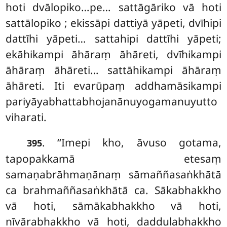
hoti dvālopiko…pe… sattāgāriko vā hoti
sattālopiko
; ekissāpi dattiyā yāpeti, dvīhipi
dattīhi yāpeti… sattahipi dattīhi yāpeti;
ekāhikampi āhāraṃ āhāreti, dvīhikampi
āhāraṃ āhāreti… sattāhikampi āhāraṃ
āhāreti. Iti evarūpaṃ addhamāsikampi
pariyāyabhattabhojanānuyogamanuyutto
viharati.
. ‘‘Imepi kho, āvuso gotama,
395
tapopakkamā etesaṃ
samaṇabrāhmaṇānaṃ sāmaññasaṅkhātā
ca brahmaññasaṅkhātā ca. Sākabhakkho
vā hoti, sāmākabhakkho vā hoti,
nīvārabhakkho vā hoti, daddulabhakkho