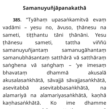
Samanuyuñjāpanakathā
. ‘‘Tyāhaṃ upasaṅkamitvā evaṃ
385
vadāmi – yesu no, āvuso, ṭhānesu na
sameti, tiṭṭhantu tāni ṭhānāni. Yesu
ṭhānesu sameti, tattha viññū
samanuyuñjantaṃ samanugāhantaṃ
samanubhāsantaṃ satthārā vā satthāraṃ
saṅghena vā saṅghaṃ – ‘ye imesaṃ
bhavataṃ dhammā akusalā
akusalasaṅkhātā, sāvajjā sāvajjasaṅkhātā,
asevitabbā asevitabbasaṅkhātā, na
alamariyā na alamariyasaṅkhātā, kaṇhā
kaṇhasaṅkhātā. Ko ime dhamme