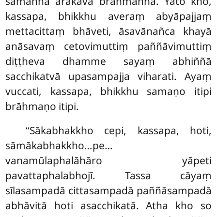
sāmaññā ārakāva brahmaññā. Yato kho,
kassapa, bhikkhu averaṃ abyāpajjaṃ
mettacittaṃ bhāveti, āsavānañca khayā
anāsavaṃ cetovimuttiṃ paññāvimuttiṃ
diṭṭheva dhamme sayaṃ abhiññā
sacchikatvā upasampajja viharati. Ayaṃ
vuccati, kassapa, bhikkhu samaṇo itipi
brāhmaṇo itipi.
‘‘Sākabhakkho cepi, kassapa, hoti,
sāmākabhakkho…pe…
vanamūlaphalāhāro yāpeti
pavattaphalabhojī. Tassa cāyaṃ
sīlasampadā cittasampadā paññāsampadā
abhāvitā hoti asacchikatā. Atha kho so