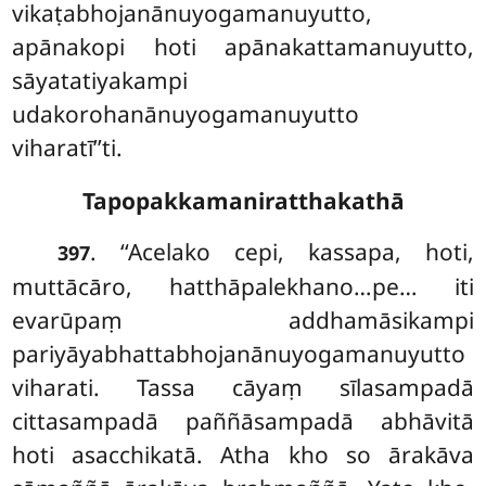
vikaṭabhojanānuyogamanuyutto,
apānakopi hoti apānakattamanuyutto,
sāyatatiyakampi
udakorohanānuyogamanuyutto
viharatī’’ti.
Tapopakkamaniratthakathā
. ‘‘Acelako
cepi, kassapa, hoti,
397
muttācāro, hatthāpalekhano…pe… iti
evarūpaṃ addhamāsikampi
pariyāyabhattabhojanānuyogamanuyutto
viharati. Tassa cāyaṃ sīlasampadā
cittasampadā paññāsampadā abhāvitā
hoti asacchikatā. Atha kho so ārakāva