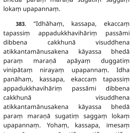
lokaṃ upapannaṃ.
. ‘‘Idhāhaṃ, kassapa, ekaccaṃ
383
tapassiṃ appadukkhavihāriṃ passāmi
dibbena cakkhunā visuddhena
atikkantamānusakena kāyassa bhedā
paraṃ maraṇā apāyaṃ duggatiṃ
vinipātaṃ
nirayaṃ upapannaṃ. Idha
panāhaṃ, kassapa, ekaccaṃ tapassiṃ
appadukkhavihāriṃ passāmi dibbena
cakkhunā visuddhena
atikkantamānusakena kāyassa bhedā
paraṃ maraṇā sugatiṃ saggaṃ lokaṃ
upapannaṃ. Yohaṃ, kassapa, imesaṃ