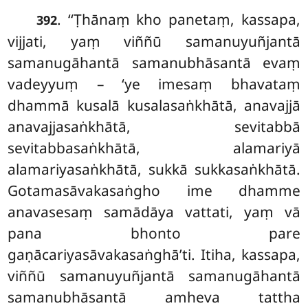
. ‘‘Ṭhānaṃ kho panetaṃ, kassapa,
392
vijjati, yaṃ viññū samanuyuñjantā
samanugāhantā samanubhāsantā evaṃ
vadeyyuṃ – ‘ye imesaṃ bhavataṃ
dhammā kusalā kusalasaṅkhātā, anavajjā
anavajjasaṅkhātā, sevitabbā
sevitabbasaṅkhātā, alamariyā
alamariyasaṅkhātā, sukkā sukkasaṅkhātā.
Gotamasāvakasaṅgho ime dhamme
anavasesaṃ samādāya vattati, yaṃ vā
pana bhonto pare
gaṇācariyasāvakasaṅghā’ti. Itiha, kassapa,
viññū samanuyuñjantā samanugāhantā
samanubhāsantā amheva tattha