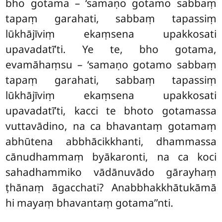
bho gotama – ‘samaṇo gotamo sabbaṃ
tapaṃ garahati, sabbaṃ tapassiṃ
lūkhājīviṃ ekaṃsena upakkosati
upavadatī’ti. Ye te, bho gotama,
evamāhaṃsu – ‘samaṇo gotamo sabbaṃ
tapaṃ garahati, sabbaṃ tapassiṃ
lūkhājīviṃ ekaṃsena upakkosati
upavadatī’ti, kacci te bhoto gotamassa
vuttavādino, na ca bhavantaṃ gotamaṃ
abhūtena abbhācikkhanti, dhammassa
cānudhammaṃ byākaronti, na ca koci
sahadhammiko vādānuvādo gārayhaṃ
ṭhānaṃ āgacchati? Anabbhakkhātukāmā
hi mayaṃ bhavantaṃ gotama’’nti.