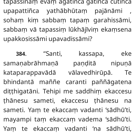
tapassīnaṃ evaṃ āgatiñca gatiñca cutiñca
upapattiñca yathābhūtaṃ pajānāmi
,
sohaṃ kiṃ sabbaṃ tapaṃ garahissāmi,
sabbaṃ vā tapassiṃ lūkhājīviṃ ekaṃsena
upakkosissāmi upavadissāmi?
. ‘‘Santi, kassapa, eke
384
samaṇabrāhmaṇā paṇḍitā nipuṇā
kataparappavādā vālavedhirūpā. Te
bhindantā maññe caranti paññāgatena
diṭṭhigatāni. Tehipi me saddhiṃ ekaccesu
ṭhānesu sameti, ekaccesu ṭhānesu na
sameti. Yaṃ te ekaccaṃ vadanti ‘sādhū’ti,
mayampi taṃ ekaccaṃ vadema ‘sādhū’ti.
Yaṃ te ekaccaṃ vadanti ‘na sādhū’ti,