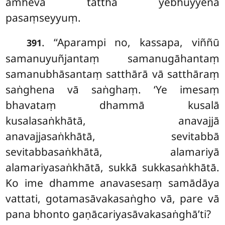
amheva tattha yebhuyyena
pasaṃseyyuṃ.
. ‘‘Aparampi
no, kassapa, viññū
391
samanuyuñjantaṃ samanugāhantaṃ
samanubhāsantaṃ satthārā vā satthāraṃ
saṅghena vā saṅghaṃ. ‘Ye imesaṃ
bhavataṃ dhammā kusalā
kusalasaṅkhātā, anavajjā
anavajjasaṅkhātā, sevitabbā
sevitabbasaṅkhātā, alamariyā
alamariyasaṅkhātā, sukkā sukkasaṅkhātā.
Ko ime dhamme anavasesaṃ samādāya
vattati, gotamasāvakasaṅgho vā, pare vā
pana bhonto gaṇācariyasāvakasaṅghā’ti?