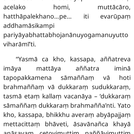
acelako homi, muttācāro,
hatthāpalekhano…pe… iti evarūpaṃ
addhamāsikampi
pariyāyabhattabhojanānuyogamanuyutto
viharāmī’ti.
‘‘Yasmā ca kho, kassapa, aññatreva
imāya mattāya aññatra iminā
tapopakkamena sāmaññaṃ vā hoti
brahmaññaṃ vā
dukkaraṃ sudukkaraṃ,
tasmā etaṃ kallaṃ vacanāya – ‘dukkaraṃ
sāmaññaṃ dukkaraṃ brahmañña’nti. Yato
kho, kassapa, bhikkhu averaṃ abyāpajjaṃ
mettacittaṃ bhāveti, āsavānañca khayā
anāsavaṃ cetovimuttiṃ paññāvimuttiṃ