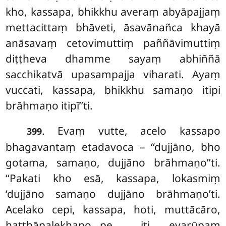
kho, kassapa, bhikkhu averaṃ abyāpajjaṃ
mettacittaṃ bhāveti, āsavānañca khayā
anāsavaṃ cetovimuttiṃ paññāvimuttiṃ
diṭṭheva dhamme sayaṃ abhiññā
sacchikatvā upasampajja viharati. Ayaṃ
vuccati, kassapa, bhikkhu samaṇo itipi
brāhmaṇo itipī’’ti.
. Evaṃ
vutte, acelo kassapo
399
bhagavantaṃ etadavoca – ‘‘dujjāno, bho
gotama, samaṇo, dujjāno brāhmaṇo’’ti.
‘‘Pakati kho esā, kassapa, lokasmiṃ
‘dujjāno samaṇo dujjāno brāhmaṇo’ti.
Acelako cepi, kassapa, hoti, muttācāro,
hatthāpalekhano…pe… iti evarūpaṃ