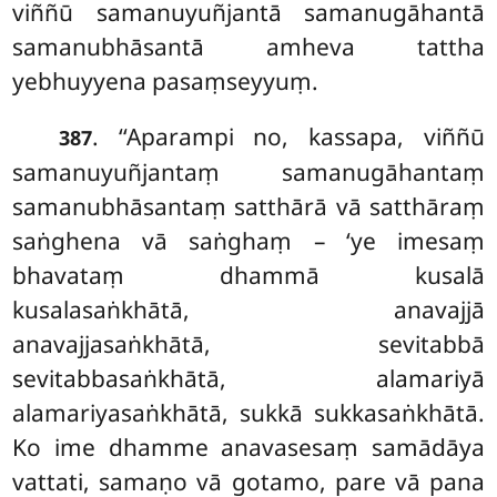
viññū
samanuyuñjantā samanugāhantā
samanubhāsantā amheva tattha
yebhuyyena pasaṃseyyuṃ.
. ‘‘Aparampi no, kassapa, viññū
387
samanuyuñjantaṃ samanugāhantaṃ
samanubhāsantaṃ satthārā vā satthāraṃ
saṅghena vā saṅghaṃ – ‘ye imesaṃ
bhavataṃ
dhammā kusalā
kusalasaṅkhātā, anavajjā
anavajjasaṅkhātā, sevitabbā
sevitabbasaṅkhātā, alamariyā
alamariyasaṅkhātā, sukkā sukkasaṅkhātā.
Ko ime dhamme anavasesaṃ samādāya
vattati, samaṇo vā gotamo, pare vā pana