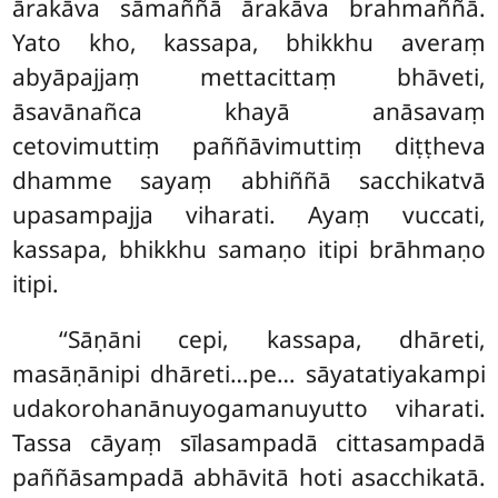
ārakāva sāmaññā ārakāva brahmaññā.
Yato kho, kassapa, bhikkhu averaṃ
abyāpajjaṃ mettacittaṃ bhāveti,
āsavānañca khayā anāsavaṃ
cetovimuttiṃ paññāvimuttiṃ diṭṭheva
dhamme
sayaṃ abhiññā sacchikatvā
upasampajja viharati. Ayaṃ vuccati,
kassapa, bhikkhu samaṇo itipi brāhmaṇo
itipi.
‘‘Sāṇāni cepi, kassapa, dhāreti,
masāṇānipi dhāreti…pe… sāyatatiyakampi
udakorohanānuyogamanuyutto
viharati.
Tassa cāyaṃ sīlasampadā cittasampadā
paññāsampadā abhāvitā hoti asacchikatā.