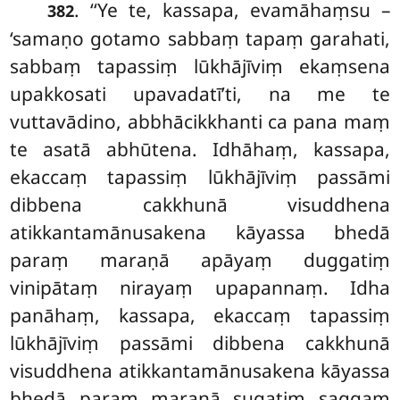
. ‘‘Ye te, kassapa, evamāhaṃsu –
382
‘samaṇo gotamo sabbaṃ tapaṃ garahati,
sabbaṃ tapassiṃ lūkhājīviṃ ekaṃsena
upakkosati upavadatī’ti, na me te
vuttavādino, abbhācikkhanti ca pana maṃ
te asatā abhūtena. Idhāhaṃ, kassapa,
ekaccaṃ tapassiṃ lūkhājīviṃ passāmi
dibbena cakkhunā visuddhena
atikkantamānusakena kāyassa bhedā
paraṃ maraṇā apāyaṃ duggatiṃ
vinipātaṃ nirayaṃ upapannaṃ. Idha
panāhaṃ, kassapa, ekaccaṃ tapassiṃ
lūkhājīviṃ passāmi dibbena cakkhunā
visuddhena
atikkantamānusakena kāyassa
bhedā paraṃ maraṇā sugatiṃ saggaṃ