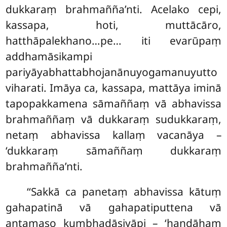
dukkaraṃ brahmañña’nti. Acelako cepi,
kassapa, hoti, muttācāro,
hatthāpalekhano…pe… iti evarūpaṃ
addhamāsikampi
pariyāyabhattabhojanānuyogamanuyutto
viharati. Imāya ca, kassapa, mattāya iminā
tapopakkamena sāmaññaṃ vā abhavissa
brahmaññaṃ vā dukkaraṃ sudukkaraṃ,
netaṃ abhavissa kallaṃ vacanāya –
‘dukkaraṃ sāmaññaṃ dukkaraṃ
brahmañña’nti.
‘‘Sakkā
ca panetaṃ abhavissa kātuṃ
gahapatinā vā gahapatiputtena vā
antamaso kumbhadāsiyāpi – ‘handāhaṃ