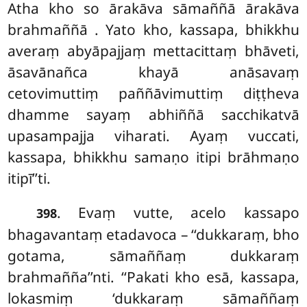
Atha kho so ārakāva sāmaññā ārakāva
brahmaññā
. Yato kho, kassapa, bhikkhu
averaṃ abyāpajjaṃ mettacittaṃ bhāveti,
āsavānañca khayā anāsavaṃ
cetovimuttiṃ paññāvimuttiṃ diṭṭheva
dhamme sayaṃ abhiññā sacchikatvā
upasampajja viharati. Ayaṃ vuccati,
kassapa, bhikkhu samaṇo itipi brāhmaṇo
itipī’’ti.
. Evaṃ vutte, acelo kassapo
398
bhagavantaṃ etadavoca – ‘‘dukkaraṃ, bho
gotama, sāmaññaṃ dukkaraṃ
brahmañña’’nti. ‘‘Pakati kho esā, kassapa,
lokasmiṃ ‘dukkaraṃ sāmaññaṃ