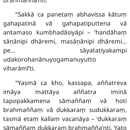
‘‘Sakkā ca panetaṃ abhavissa kātuṃ
gahapatinā vā gahapatiputtena vā
antamaso kumbhadāsiyāpi – ‘handāhaṃ
sāṇānipi dhāremi, masāṇānipi dhāremi…
pe… sāyatatiyakampi
udakorohanānuyogamanuyutto
viharāmī’ti.
‘‘Yasmā ca kho, kassapa, aññatreva
imāya mattāya aññatra iminā
tapopakkamena sāmaññaṃ vā hoti
brahmaññaṃ vā dukkaraṃ sudukkaraṃ,
tasmā etaṃ kallaṃ vacanāya – ‘dukkaraṃ
sāmaññaṃ dukkaraṃ brahmañña’nti. Yato