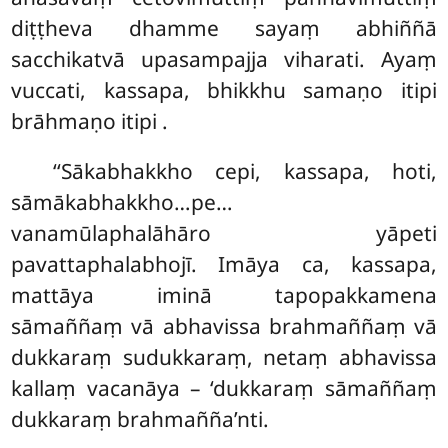
diṭṭheva dhamme sayaṃ abhiññā
sacchikatvā upasampajja viharati. Ayaṃ
vuccati, kassapa, bhikkhu samaṇo itipi
brāhmaṇo itipi
.
‘‘Sākabhakkho cepi, kassapa, hoti,
sāmākabhakkho…pe…
vanamūlaphalāhāro yāpeti
pavattaphalabhojī. Imāya ca, kassapa,
mattāya iminā tapopakkamena
sāmaññaṃ vā abhavissa brahmaññaṃ vā
dukkaraṃ sudukkaraṃ, netaṃ abhavissa
kallaṃ vacanāya – ‘dukkaraṃ sāmaññaṃ
dukkaraṃ brahmañña’nti.