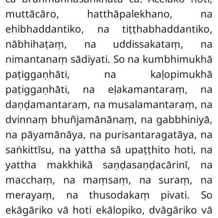
muttācāro, hatthāpalekhano, na
ehibhaddantiko, na tiṭṭhabhaddantiko,
nābhihaṭaṃ, na uddissakataṃ, na
nimantanaṃ sādiyati. So na kumbhimukhā
paṭiggaṇhāti, na kaḷopimukhā
paṭiggaṇhāti, na eḷakamantaraṃ, na
daṇḍamantaraṃ, na musalamantaraṃ, na
dvinnaṃ bhuñjamānānaṃ, na gabbhiniyā,
na pāyamānāya, na purisantaragatāya, na
saṅkittīsu, na yattha sā upaṭṭhito hoti, na
yattha makkhikā saṇḍasaṇḍacārinī, na
macchaṃ, na maṃsaṃ, na suraṃ, na
merayaṃ, na thusodakaṃ pivati. So
ekāgāriko vā hoti ekālopiko, dvāgāriko vā