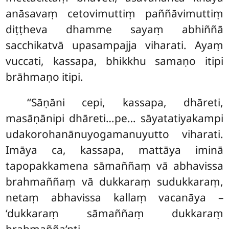
anāsavaṃ cetovimuttiṃ paññāvimuttiṃ
diṭṭheva dhamme sayaṃ abhiññā
sacchikatvā upasampajja viharati. Ayaṃ
vuccati, kassapa, bhikkhu samaṇo itipi
brāhmaṇo itipi.
‘‘Sāṇāni cepi, kassapa, dhāreti,
masāṇānipi dhāreti…pe… sāyatatiyakampi
udakorohanānuyogamanuyutto viharati.
Imāya ca, kassapa, mattāya iminā
tapopakkamena sāmaññaṃ
vā abhavissa
brahmaññaṃ vā dukkaraṃ sudukkaraṃ,
netaṃ abhavissa kallaṃ vacanāya –
‘dukkaraṃ sāmaññaṃ dukkaraṃ
brahmañña’nti.