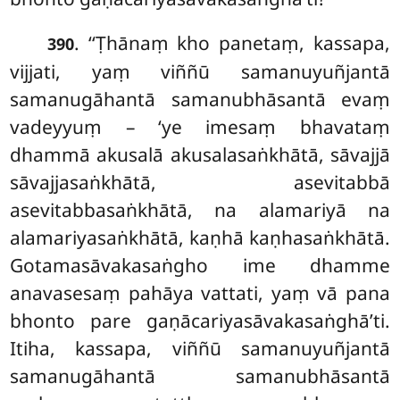
. ‘‘Ṭhānaṃ kho panetaṃ, kassapa,
390
vijjati, yaṃ viññū samanuyuñjantā
samanugāhantā samanubhāsantā evaṃ
vadeyyuṃ – ‘ye imesaṃ bhavataṃ
dhammā akusalā akusalasaṅkhātā, sāvajjā
sāvajjasaṅkhātā, asevitabbā
asevitabbasaṅkhātā, na alamariyā na
alamariyasaṅkhātā, kaṇhā kaṇhasaṅkhātā.
Gotamasāvakasaṅgho ime dhamme
anavasesaṃ pahāya vattati, yaṃ vā pana
bhonto pare gaṇācariyasāvakasaṅghā’ti.
Itiha, kassapa, viññū samanuyuñjantā
samanugāhantā samanubhāsantā