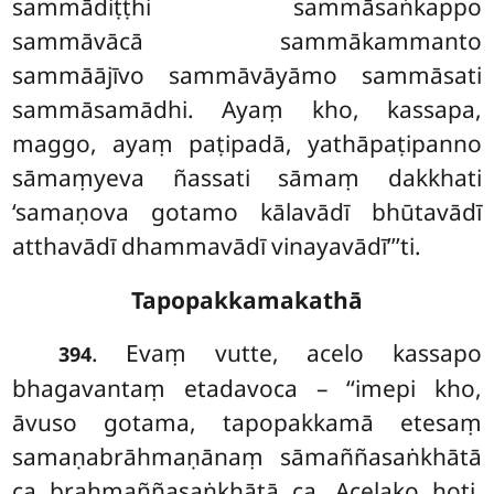
sammādiṭṭhi sammāsaṅkappo
sammāvācā sammākammanto
sammāājīvo sammāvāyāmo sammāsati
sammāsamādhi. Ayaṃ kho, kassapa,
maggo, ayaṃ paṭipadā, yathāpaṭipanno
sāmaṃyeva ñassati sāmaṃ dakkhati
‘samaṇova gotamo kālavādī bhūtavādī
atthavādī dhammavādī vinayavādī’’’ti.
Tapopakkamakathā
. Evaṃ
vutte, acelo kassapo
394
bhagavantaṃ etadavoca – ‘‘imepi kho,
āvuso gotama, tapopakkamā etesaṃ
samaṇabrāhmaṇānaṃ
sāmaññasaṅkhātā
ca brahmaññasaṅkhātā ca. Acelako
hoti,