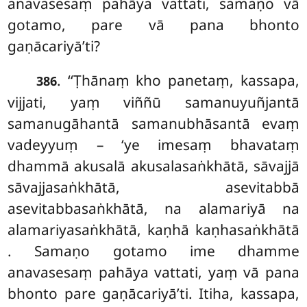
anavasesaṃ pahāya vattati, samaṇo vā
gotamo, pare vā pana bhonto
gaṇācariyā’ti?
. ‘‘Ṭhānaṃ kho panetaṃ, kassapa,
386
vijjati, yaṃ viññū samanuyuñjantā
samanugāhantā samanubhāsantā evaṃ
vadeyyuṃ – ‘ye imesaṃ bhavataṃ
dhammā akusalā akusalasaṅkhātā, sāvajjā
sāvajjasaṅkhātā, asevitabbā
asevitabbasaṅkhātā, na alamariyā na
alamariyasaṅkhātā, kaṇhā kaṇhasaṅkhātā
. Samaṇo gotamo ime dhamme
anavasesaṃ pahāya vattati, yaṃ vā pana
bhonto pare gaṇācariyā’ti. Itiha, kassapa,