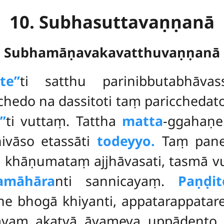
10. Subhasuttavaṇṇanā
Subhamāṇavakavatthuvaṇṇanā
te’’
ti
satthu parinibbutabhāvas
cchedo na dassitoti taṃ pariccheda
’
ti vuttaṃ. Tattha
matta
-ggahaṇe
nivāso etassāti
todeyyo.
Taṃ pane
a khāṇumataṃ ajjhāvasati, tasmā 
amāhāra
nti sannicayaṃ.
Paṇḍi
e bhogā khiyanti, appatarappatar
vayaṃ akatvā āyameva uppādento 