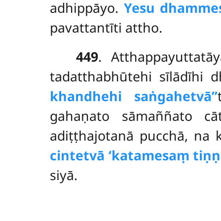
adhippāyo.
Yesu dhamme
pavattantīti attho.
449
. Atthappayuttatā
tadatthabhūtehi sīlādīhi
khandhehi saṅgahetvā’’
gahaṇato sāmaññato cā
adiṭṭhajotanā pucchā, na
cintetvā ‘katamesaṃ tiṇṇa
siyā.