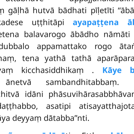
ṃ gāḷhā hutvā bādhati pīḷetīti ‘‘ābā
ekadese uṭṭhitāpi
ayapaṭṭena ā
 etena balavarogo ābādho nāmāti
a dubbalo appamattako rogo āta
anaṃ, tena yathā tathā aparāpar
iyaṃ kicchasiddhikaṃ
.
Kāye 
daṃ ānetvā sambandhitabbaṃ.
itvā idāni phāsuvihārasabbhāva
aṭṭhabbo, asatipi atisayatthajo
āya deyyaṃ dātabba’’nti.