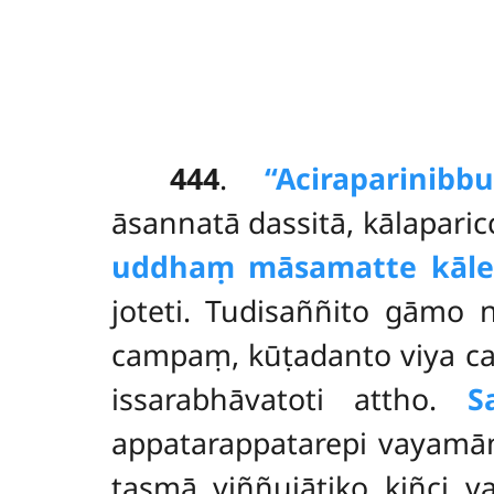
444
.
‘‘Aciraparinibbu
āsannatā dassitā, kālapari
uddhaṃ māsamatte kāle’
joteti. Tudisaññito gāmo 
campaṃ, kūṭadanto viya c
issarabhāvatoti attho.
S
appatarappatarepi vayamān
tasmā viññujātiko kiñci 