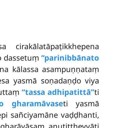
sa cirakālatāpaṭikkhepena
to dassetuṃ
‘‘parinibbānato
na kālassa asampuṇṇataṃ
sa yasmā soṇadaṇḍo viya
vuttaṃ
‘‘tassa adhipatittā’’
ti
to gharamāvase
ti yasmā
epi sañciyamāne vaḍḍhanti,
gharāvāsaṃ anutiṭṭheyyāti