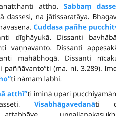
anatthanti attho.
Sabbaṃ dasse
 dassesi, na jātissaratāya. Bhag
anāvasena.
Cuddasa pañhe pucchit
nti dīghāyukā. Dissanti bavhābā
nti vaṇṇavanto. Dissanti appesak
anti mahābhogā. Dissanti nīcakul
i paññāvanto’’ti (ma. ni. 3.289). I
ho’’
ti nāmaṃ labhi.
ā atthī’’
ti iminā upari pucchiyamā
dasseti.
Visabhāgavedanā
ti d
attabhāve uppajjanakasukhave