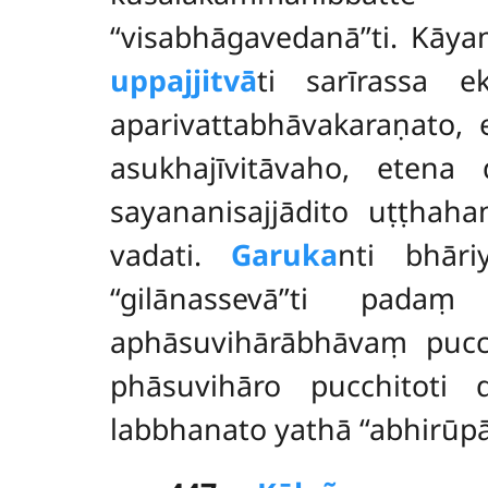
‘‘visabhāgavedanā’’ti. Kāya
uppajjitvā
ti sarīrassa 
aparivattabhāvakaraṇato,
asukhajīvitāvaho, eten
sayananisajjādito uṭṭhah
vadati.
Garuka
nti bhār
‘‘gilānassevā’’ti pa
aphāsuvihārābhāvaṃ pucch
phāsuvihāro pucchitoti d
labbhanato yathā ‘‘abhirūp