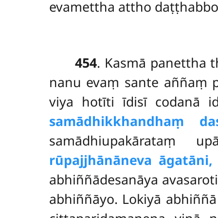
evamettha attho daṭṭhabbo
454
. Kasmā panettha t
nanu evaṃ sante aññaṃ p
viya hotīti īdisī codanā
samādhikkhandhaṃ da
samādhiupakārataṃ upā
rūpajjhānāneva āgatāni,
abhiññādesanāya avasaroti
abhiññāyo. Lokiyā abhiññ