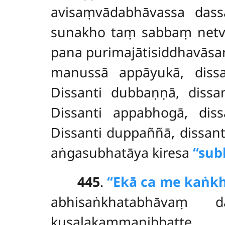
avisaṃvādabhāvassa dass
sunakho taṃ sabbaṃ netvā
pana purimajātisiddhavās
manussā appāyukā, dissa
Dissanti dubbaṇṇā, dissa
Dissanti appabhogā, diss
Dissanti duppaññā, dissant
aṅgasubhatāya kiresa
‘‘sub
445
.
‘‘Ekā ca me kaṅkh
abhisaṅkhatabhāvaṃ 
kusalakammanibbatte 