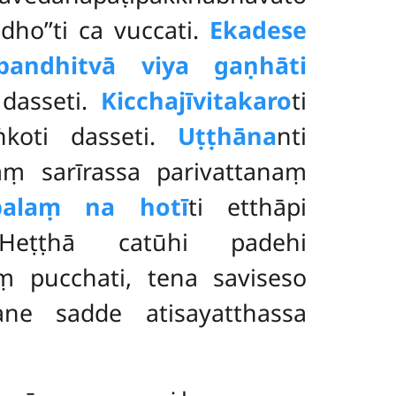
dho’’ti ca vuccati.
Ekadese
bandhitvā viya gaṇhāti
 dasseti.
Kicchajīvitakaro
ti
ṅkoti dasseti.
Uṭṭhāna
nti
aṃ sarīrassa parivattanaṃ
balaṃ na hotī
ti etthāpi
 Heṭṭhā catūhi padehi
ṃ pucchati, tena saviseso
tane sadde atisayatthassa