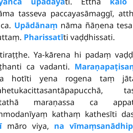
yañca upādāyā
ti. Ettha
kālo
n
ma tasseva paccayasāmaggī, attha
 ca.
Upādānaṃ
nāma ñāṇena tesa
vuttaṃ.
Pharissatī
ti vaḍḍhissati.
etiraṭṭhe. Ya-kārena hi padaṃ vaḍḍ
hanti ca vadanti.
Maraṇapaṭisa
a hotīti yena rogena taṃ jāt
ahetukacittasantāpapucchā,
, tathā maraṇassa ca appa
mmodanīyaṃ kathaṃ kathesīti d
ī
māro viya,
na vīmaṃsanādhip