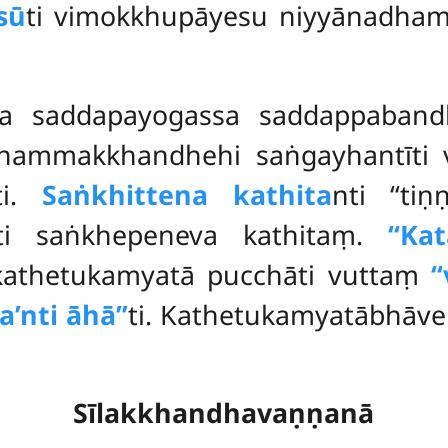
sū
ti vimokkhupāyesu niyyānadh
ya saddapayogassa saddappabandh
 dhammakkhandhehi saṅgayhantīt
ti.
Saṅkhittena kathita
nti ‘‘ti
ti saṅkhepeneva kathitaṃ.
‘‘Ka
 kathetukamyatā pucchāti vuttaṃ
‘
’nti āhā’’
ti. Kathetukamyatābhāve
Sīlakkhandhavaṇṇanā