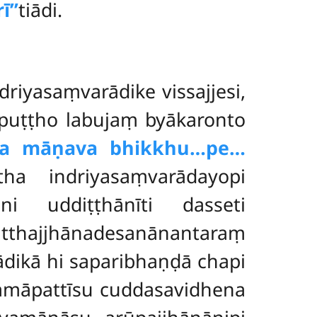
ī’’
tiādi.
iyasaṃvarādike vissajjesi,
uṭṭho labujaṃ byākaronto
ñca māṇava bhikkhu…pe…
tha indriyasaṃvarādayopi
i uddiṭṭhānīti dasseti
tthajjhānadesanānantaraṃ
dikā hi saparibhaṇḍā chapi
amāpattīsu cuddasavidhena