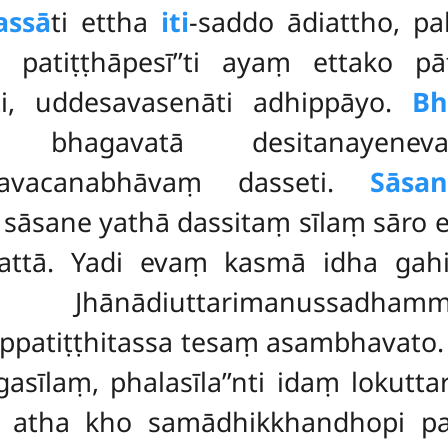
assā
ti ettha
iti
-saddo ādiattho, pak
patiṭṭhāpesī’’ti ayaṃ ettako pā
ti, uddesavasenāti adhippāyo.
Bh
īsu bhagavatā desitanayene
inavacanabhāvaṃ dasseti.
Sāsa
sāsane yathā dassitaṃ sīlaṃ sāro e
yattā. Yadi evaṃ kasmā idha gah
. Jhānādiuttarimanussadha
ppatiṭṭhitassa tesaṃ asambhavato.
sīlaṃ, phalasīla’’nti idaṃ lokutta
ro atha kho samādhikkhandhopi 