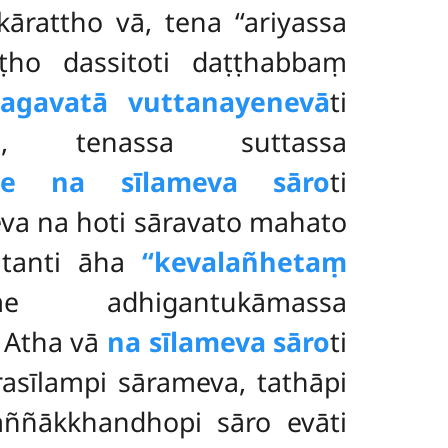
ārattho vā, tena ‘‘ariyassa
ṭho dassitoti daṭṭhabbaṃ
agavatā vuttanayenevā
ti
va, tenassa suttassa
ne na sīlameva sāro
ti
va na hoti sāravato mahato
itanti āha
‘‘kevalañhetaṃ
mme adhigantukāmassa
 Atha vā
na sīlameva sāro
ti
rasīlampi sārameva, tathāpi
paññākkhandhopi
sāro evāti