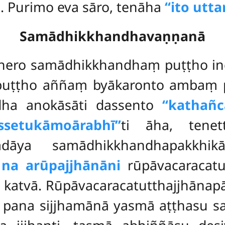
. Purimo eva sāro, tenāha
‘‘ito uttar
Samādhikkhandhavaṇṇanā
hero samādhikkhandhaṃ puṭṭho indr
uṭṭho aññaṃ byākaronto ambaṃ p
 idha anokāsāti dassento
‘‘katha
ssetukāmo
ārabhī’’
ti āha, tenet
dāya samādhikkhandhapakkhikān
 na arūpajjhānāni
rūpāvacaracatu
 katvā. Rūpāvacaracatutthajjhānapā
ā
pana sijjhamānā yasmā aṭṭhasu s