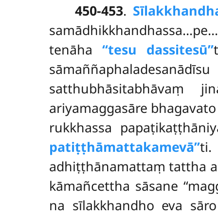
450-453
.
Sīlakkhandh
samādhikkhandhassa…pe… 
tenāha
‘‘tesu dassitesū’’
sāmaññaphaladesanād
satthubhāsitabhāvaṃ j
ariyamaggasāre bhagavato 
rukkhassa papaṭikaṭṭhāni
patiṭṭhāmattakamevā’’
ti
adhiṭṭhānamattaṃ tattha a
kāmañcettha sāsane ‘‘magga
na sīlakkhandho eva sā