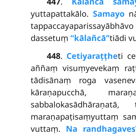
447
.
Kālañca sama
yuttapattakālo.
Samayo
nā
tappaccayaparissayābhāvo
dassetuṃ
‘‘kālañcā’’
tiādi 
448
.
Cetiyaraṭṭhe
ti c
aññaṃ visuṃyevekaṃ raṭṭ
tādisānaṃ roga vasenev
kāraṇapucchā, maraṇ
sabbalokasādhāraṇatā
maraṇapaṭisaṃyuttaṃ
sa
vuttaṃ.
Na randhagaves