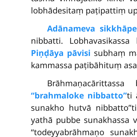
lobhādesitaṃ paṭipattiṃ up
Adānameva sikkhāpe
nibbatti. Lobhavasikassa
Piṇḍāya pāvisi
subhaṃ mā
kammassa paṭibāhituṃ asa
Brāhmaṇacārittassa
‘‘brahmaloke nibbatto’’
ti
sunakho hutvā nibbatto’’
yathā pubbe sunakhassa v
‘‘todeyyabrāhmaṇo sunakh