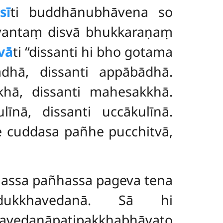
sī
ti
buddhānubhāvena so
avantaṃ disvā bhukkaraṇaṃ
vā
ti ‘‘dissanti hi bho
gotama
dhā, dissanti appābādhā.
khā, dissanti mahesakkhā.
īnā, dissanti uccākulīnā.
me cuddasa pañhe pucchitvā,
nassa pañhassa pageva tena
ukkhavedanā. Sā hi
danāpaṭipakkhabhāvato