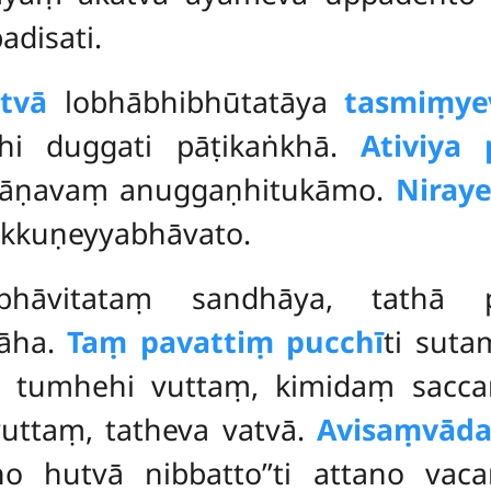
adisati.
tvā
lobhābhibhūtatāya
tasmiṃye
 hi duggati pāṭikaṅkhā.
Ativiya 
ṇavaṃ anuggaṇhitukāmo.
Niraye
kkuṇeyyabhāvato.
 bhāvitataṃ sandhāya, tathā
 āha.
Taṃ pavattiṃ pucchī
ti sut
ti tumhehi vuttaṃ, kimidaṃ sacca
uttaṃ, tatheva vatvā.
Avisaṃvāda
o hutvā nibbatto’’ti attano va