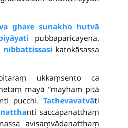
va ghare sunakho hutvā
piyāyati
pubbaparicayena.
 nibbattissasi
katokāsassa
 pitaraṃ ukkaṃsento ca
ametaṃ mayā ‘‘mayhaṃ pitā
nti pucchi.
Tatheva
vatvā
ti
nattha
nti saccāpanatthaṃ
canassa avisaṃvādanatthaṃ