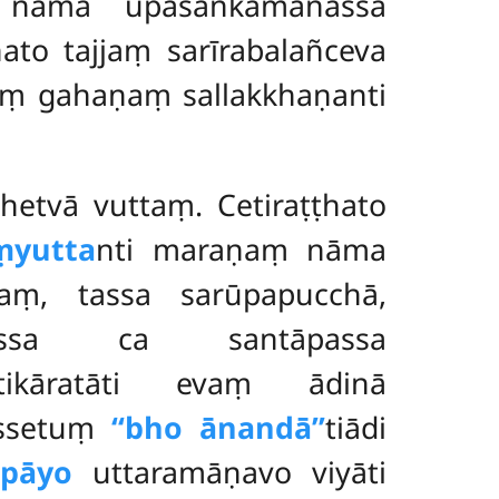
āma upasaṅkamanassa
to tajjaṃ sarīrabalañceva
ṃ gahaṇaṃ sallakkhaṇanti
hetvā vuttaṃ. Cetiraṭṭhato
ṃyutta
nti maraṇaṃ
nāma
aṃ, tassa sarūpapucchā,
 tassa ca santāpassa
tikāratāti evaṃ ādinā
assetuṃ
‘‘bho ānandā’’
tiādi
pāyo
uttaramāṇavo viyāti