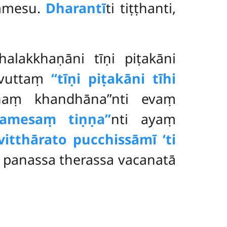
ammesu.
Dharantī
ti tiṭṭhanti,
alakkhaṇāni tīṇi piṭakāni
i vuttaṃ
‘‘tīṇi piṭakāni tīhi
ṇṇaṃ khandhāna’’nti evaṃ
tamesaṃ tiṇṇa’’
nti
ayaṃ
‘vitthārato pucchissāmī ‘ti
 panassa therassa vacanatā