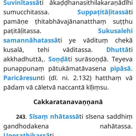
Suvinītassā
ti ākaḍḍhanasithilakaraṇādīhi
sumucchitassa.
Suppaṭitāḷitassā
ti
pamāṇe ṭhitabhāvajānanatthaṃ suṭṭhu
paṭitāḷitassa.
Sukusalehi
samannāhatassā
ti ye vādituṃ chekā
kusalā, tehi vāditassa.
Dhuttā
ti
akkhadhuttā,.
Soṇḍā
ti surāsoṇḍā. Teyeva
punappunaṃ pātukāmatāvasena
pipāsā.
Paricāresu
nti (dī. ni. 2.132) hatthaṃ vā
pādaṃ vā cāletvā naccantā kīḷiṃsu.
Cakkaratanavaṇṇanā
.
Sīsaṃ nhātassā
ti sīsena saddhiṃ
243
gandhodakena nahātassa.
Uposathikassā
ti