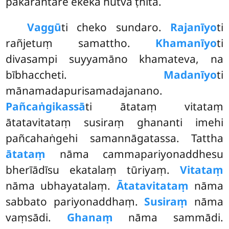
pākārantare ekekā hutvā ṭhitā.
Vaggū
ti cheko sundaro.
Rajanīyo
ti
rañjetuṃ samattho.
Khamanīyo
ti
divasampi suyyamāno khamateva, na
bībhaccheti.
Madanīyo
ti
mānamadapurisamadajanano.
Pañcaṅgikassā
ti ātataṃ vitataṃ
ātatavitataṃ
susiraṃ ghananti imehi
pañcahaṅgehi samannāgatassa. Tattha
ātataṃ
nāma cammapariyonaddhesu
bherīādīsu ekatalaṃ tūriyaṃ.
Vitataṃ
nāma ubhayatalaṃ.
Ātatavitataṃ
nāma
sabbato pariyonaddhaṃ.
Susiraṃ
nāma
vaṃsādi.
Ghanaṃ
nāma sammādi.