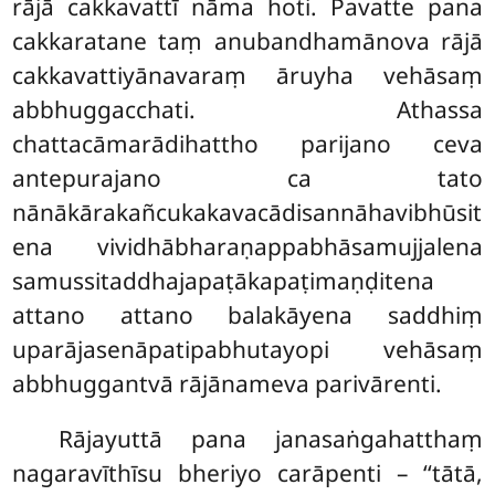
rājā cakkavattī nāma hoti. Pavatte pana
cakkaratane taṃ anubandhamānova rājā
cakkavattiyānavaraṃ āruyha vehāsaṃ
abbhuggacchati. Athassa
chattacāmarādihattho parijano ceva
antepurajano ca tato
nānākārakañcukakavacādisannāhavibhūsit
ena vividhābharaṇappabhāsamujjalena
samussitaddhajapaṭākapaṭimaṇḍitena
attano attano balakāyena saddhiṃ
uparājasenāpatipabhutayopi vehāsaṃ
abbhuggantvā rājānameva parivārenti.
Rājayuttā pana janasaṅgahatthaṃ
nagaravīthīsu bheriyo carāpenti – ‘‘tātā,