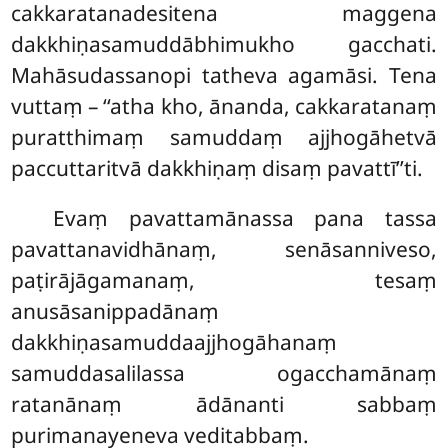
cakkaratanadesitena maggena
dakkhiṇasamuddābhimukho gacchati.
Mahāsudassanopi tatheva agamāsi. Tena
vuttaṃ – ‘‘atha kho, ānanda, cakkaratanaṃ
puratthimaṃ samuddaṃ ajjhogāhetvā
paccuttaritvā dakkhiṇaṃ disaṃ pavattī’’ti.
Evaṃ pavattamānassa pana tassa
pavattanavidhānaṃ, senāsanniveso,
paṭirājāgamanaṃ, tesaṃ
anusāsanippadānaṃ
dakkhiṇasamuddaajjhogāhanaṃ
samuddasalilassa ogacchamānaṃ
ratanānaṃ ādānanti sabbaṃ
purimanayeneva veditabbaṃ.