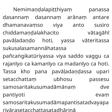
Nemimaṇḍalapiṭṭhiyaṃ panassa
dasannaṃ dasannaṃ arānaṃ antare
dhamanavaṃso viya anto susiro
chiddamaṇḍalakhacito vātagāhī
pavāḷadaṇḍo hoti, yassa vāteritassa
sukusalasamannāhatassa
pañcaṅgikatūriyassa viya saddo vaggu ca
rajanīyo ca kamanīyo ca madanīyo ca hoti.
Tassa kho pana pavāḷadaṇḍassa upari
setacchattaṃ ubhosu passesu
samosaritakusumadāmānaṃ dve
pantiyoti evaṃ
samosaritakusumadāmapantisatadvayapa
rivārasetacchattasatadhārinā