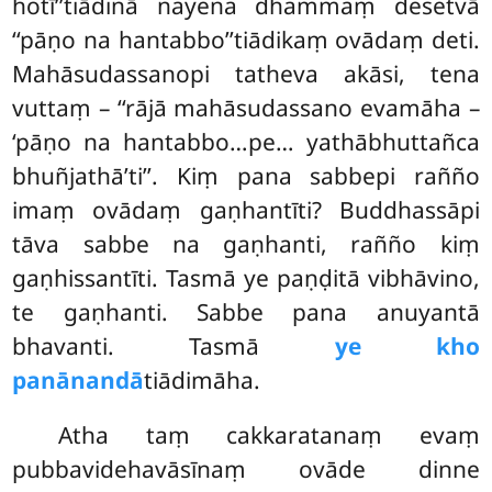
hotī’’tiādinā nayena dhammaṃ desetvā
‘‘pāṇo na hantabbo’’tiādikaṃ
ovādaṃ deti.
Mahāsudassanopi tatheva akāsi, tena
vuttaṃ – ‘‘rājā mahāsudassano evamāha –
‘pāṇo na hantabbo…pe… yathābhuttañca
bhuñjathā’ti’’. Kiṃ pana sabbepi rañño
imaṃ ovādaṃ gaṇhantīti? Buddhassāpi
tāva sabbe na gaṇhanti, rañño kiṃ
gaṇhissantīti. Tasmā ye paṇḍitā vibhāvino,
te gaṇhanti. Sabbe pana anuyantā
bhavanti. Tasmā
ye kho
panānandā
tiādimāha.
Atha taṃ cakkaratanaṃ evaṃ
pubbavidehavāsīnaṃ ovāde dinne