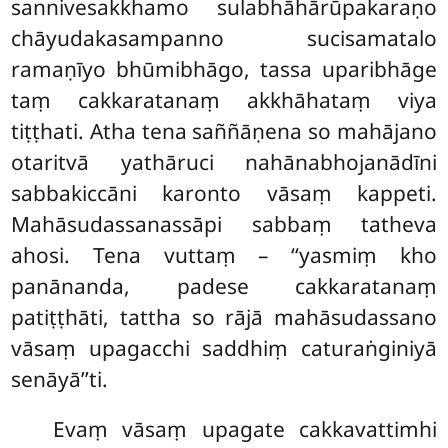
sannivesakkhamo
sulabhāhārūpakaraṇo
chāyudakasampanno sucisamatalo
ramaṇīyo bhūmibhāgo, tassa uparibhāge
taṃ cakkaratanaṃ akkhāhataṃ viya
tiṭṭhati. Atha tena saññāṇena so mahājano
otaritvā yathāruci nahānabhojanādīni
sabbakiccāni karonto vāsaṃ kappeti.
Mahāsudassanassāpi sabbaṃ tatheva
ahosi. Tena vuttaṃ – ‘‘yasmiṃ kho
panānanda, padese cakkaratanaṃ
patiṭṭhāti, tattha so rājā mahāsudassano
vāsaṃ upagacchi saddhiṃ caturaṅginiyā
senāyā’’ti.
Evaṃ vāsaṃ upagate cakkavattimhi