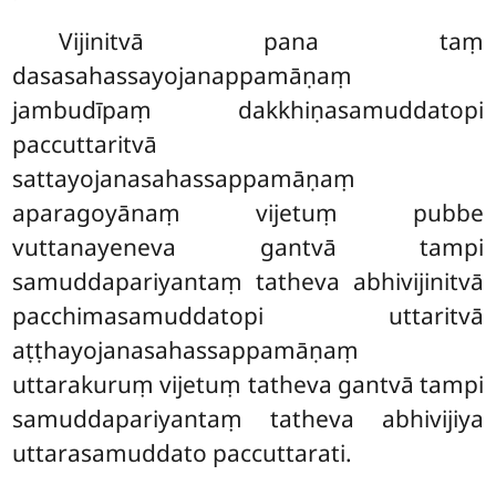
Vijinitvā pana taṃ
dasasahassayojanappamāṇaṃ
jambudīpaṃ dakkhiṇasamuddatopi
paccuttaritvā
sattayojanasahassappamāṇaṃ
aparagoyānaṃ vijetuṃ pubbe
vuttanayeneva gantvā tampi
samuddapariyantaṃ tatheva abhivijinitvā
pacchimasamuddatopi uttaritvā
aṭṭhayojanasahassappamāṇaṃ
uttarakuruṃ vijetuṃ tatheva gantvā tampi
samuddapariyantaṃ tatheva abhivijiya
uttarasamuddato paccuttarati.