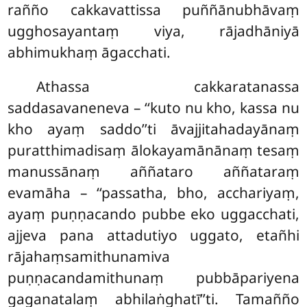
rañño cakkavattissa puññānubhāvaṃ
ugghosayantaṃ viya, rājadhāniyā
abhimukhaṃ āgacchati.
Athassa cakkaratanassa
saddasavaneneva – ‘‘kuto nu kho, kassa nu
kho ayaṃ saddo’’ti āvajjitahadayānaṃ
puratthimadisaṃ ālokayamānānaṃ tesaṃ
manussānaṃ aññataro aññataraṃ
evamāha
– ‘‘passatha, bho, acchariyaṃ,
ayaṃ puṇṇacando pubbe eko uggacchati,
ajjeva pana attadutiyo uggato, etañhi
rājahaṃsamithunamiva
puṇṇacandamithunaṃ pubbāpariyena
gaganatalaṃ abhilaṅghatī’’ti. Tamañño