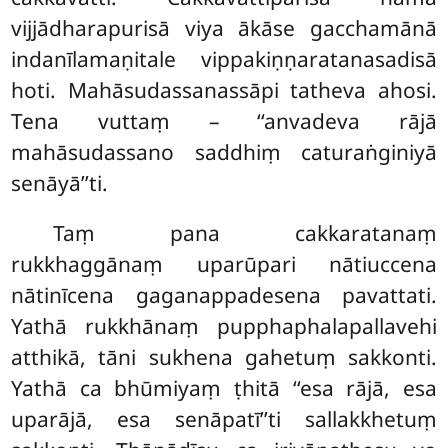
vijjādharapurisā viya ākāse gacchamānā
indanīlamaṇitale vippakiṇṇaratanasadisā
hoti. Mahāsudassanassāpi tatheva ahosi.
Tena vuttaṃ – ‘‘anvadeva rājā
mahāsudassano saddhiṃ caturaṅginiyā
senāyā’’ti.
Taṃ pana cakkaratanaṃ
rukkhaggānaṃ uparūpari nātiuccena
nātinīcena gaganappadesena pavattati.
Yathā rukkhānaṃ pupphaphalapallavehi
atthikā, tāni sukhena gahetuṃ sakkonti.
Yathā ca bhūmiyaṃ ṭhitā ‘‘esa rājā, esa
uparājā, esa senāpatī’’ti sallakkhetuṃ