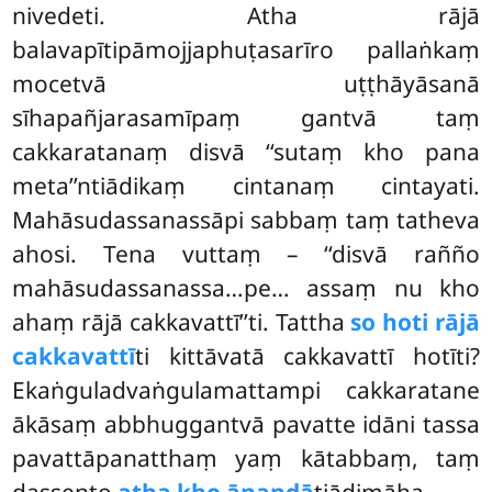
nivedeti. Atha rājā
balavapītipāmojjaphuṭasarīro pallaṅkaṃ
mocetvā uṭṭhāyāsanā
sīhapañjarasamīpaṃ gantvā taṃ
cakkaratanaṃ disvā ‘‘sutaṃ kho pana
meta’’ntiādikaṃ cintanaṃ cintayati.
Mahāsudassanassāpi sabbaṃ taṃ tatheva
ahosi. Tena vuttaṃ – ‘‘disvā rañño
mahāsudassanassa…pe… assaṃ nu kho
ahaṃ rājā cakkavattī’’ti. Tattha
so hoti rājā
cakkavattī
ti kittāvatā cakkavattī hotīti?
Ekaṅguladvaṅgulamattampi cakkaratane
ākāsaṃ abbhuggantvā pavatte idāni tassa
pavattāpanatthaṃ yaṃ kātabbaṃ, taṃ