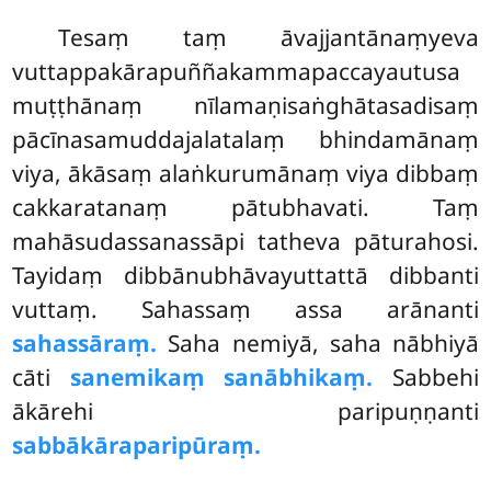
Tesaṃ taṃ āvajjantānaṃyeva
vuttappakārapuññakammapaccayautusa
muṭṭhānaṃ nīlamaṇisaṅghātasadisaṃ
pācīnasamuddajalatalaṃ bhindamānaṃ
viya, ākāsaṃ alaṅkurumānaṃ viya dibbaṃ
cakkaratanaṃ pātubhavati. Taṃ
mahāsudassanassāpi tatheva pāturahosi.
Tayidaṃ dibbānubhāvayuttattā dibbanti
vuttaṃ. Sahassaṃ assa arānanti
sahassāraṃ.
Saha nemiyā, saha nābhiyā
cāti
sanemikaṃ sanābhikaṃ.
Sabbehi
ākārehi paripuṇṇanti
sabbākāraparipūraṃ.