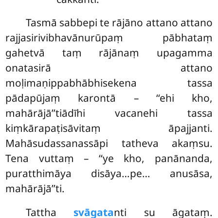
Tasmā sabbepi te rājāno attano attano
rajjasirivibhavānurūpaṃ pābhataṃ
gahetvā taṃ rājānaṃ upagamma
onatasirā attano
moḷimaṇippabhābhisekena tassa
pādapūjaṃ karontā – ‘‘ehi kho,
mahārājā’’tiādīhi vacanehi tassa
kiṃkārapaṭisāvitaṃ āpajjanti.
Mahāsudassanassāpi tatheva akaṃsu.
Tena vuttaṃ – ‘‘ye kho, panānanda,
puratthimāya disāya…pe… anusāsa,
mahārājā’’ti.
Tattha
svāgata
nti su āgataṃ.