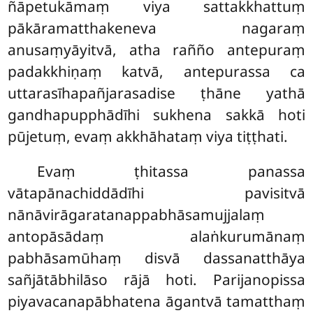
ñāpetukāmaṃ viya sattakkhattuṃ
pākāramatthakeneva
nagaraṃ
anusaṃyāyitvā, atha rañño antepuraṃ
padakkhiṇaṃ katvā, antepurassa ca
uttarasīhapañjarasadise ṭhāne yathā
gandhapupphādīhi sukhena sakkā hoti
pūjetuṃ, evaṃ akkhāhataṃ viya tiṭṭhati.
Evaṃ ṭhitassa panassa
vātapānachiddādīhi pavisitvā
nānāvirāgaratanappabhāsamujjalaṃ
antopāsādaṃ alaṅkurumānaṃ
pabhāsamūhaṃ disvā dassanatthāya
sañjātābhilāso
rājā hoti. Parijanopissa
piyavacanapābhatena āgantvā tamatthaṃ