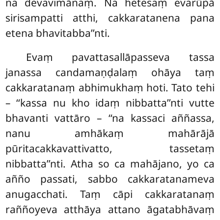
na devavimānaṃ. Na hetesaṃ evarūpā
sirisampatti atthi, cakkaratanena pana
etena bhavitabba’’nti.
Evaṃ pavattasallāpasseva tassa
janassa candamaṇḍalaṃ ohāya taṃ
cakkaratanaṃ abhimukhaṃ hoti. Tato tehi
– ‘‘kassa nu kho idaṃ nibbatta’’nti vutte
bhavanti vattāro – ‘‘na kassaci aññassa,
nanu amhākaṃ mahārājā
pūritacakkavattivatto, tassetaṃ
nibbatta’’nti. Atha so ca mahājano, yo ca
añño passati, sabbo cakkaratanameva
anugacchati. Taṃ cāpi cakkaratanaṃ
raññoyeva atthāya attano āgatabhāvaṃ