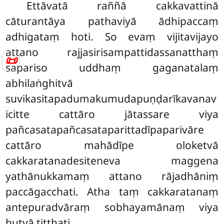
Ettāvatā
raññā cakkavattinā
cāturantāya pathaviyā ādhipaccaṃ
adhigataṃ hoti. So evaṃ vijitavijayo
attano rajjasirisampattidassanatthaṃ
📜
sapariso uddhaṃ gaganatalaṃ
abhilaṅghitvā
suvikasitapadumakumudapuṇḍarīkavanav
icitte cattāro jātassare viya
pañcasatapañcasataparittadīpaparivāre
cattāro mahādīpe oloketvā
cakkaratanadesiteneva maggena
yathānukkamaṃ attano rājadhāniṃ
paccāgacchati. Atha taṃ cakkaratanaṃ
antepuradvāraṃ sobhayamānaṃ viya
hutvā tiṭṭhati.