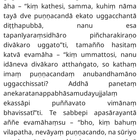
āha – ‘‘kiṃ kathesi, samma, kuhiṃ nāma
tayā dve puṇṇacandā ekato uggacchantā
diṭṭhapubbā, nanu esa
tapanīyaraṃsidhāro piñcharakiraṇo
divākaro uggato’’ti, tamañño hasitaṃ
katvā evamāha – ‘‘kiṃ ummattosi, nanu
idāneva divākaro atthaṅgato, so kathaṃ
imaṃ puṇṇacandaṃ anubandhamāno
uggacchissati? Addhā panetaṃ
anekaratanappabhāsamudayujjalaṃ
ekassāpi puññavato vimānaṃ
bhavissatī’’ti. Te sabbepi apasārayantā
aññe evamāhaṃsu – ‘‘bho, kiṃ bahuṃ
vilapatha, nevāyaṃ puṇṇacando, na sūriyo