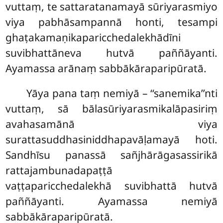
vuttaṃ, te sattaratanamayā sūriyarasmiyo
viya pabhāsampannā honti, tesampi
ghaṭakamaṇikaparicchedalekhādīni
suvibhattāneva hutvā paññāyanti.
Ayamassa arānaṃ sabbākāraparipūratā.
Yāya pana taṃ nemiyā – ‘‘sanemika’’nti
vuttaṃ, sā bālasūriyarasmikalāpasiriṃ
avahasamānā viya
surattasuddhasiniddhapavāḷamayā hoti.
Sandhīsu panassā sañjhārāgasassirikā
rattajambunadapaṭṭā
vaṭṭaparicchedalekhā suvibhattā hutvā
paññāyanti. Ayamassa nemiyā
sabbākāraparipūratā.