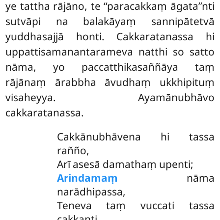
ye tattha rājāno, te ‘‘paracakkaṃ āgata’’nti
sutvāpi na balakāyaṃ sannipātetvā
yuddhasajjā honti. Cakkaratanassa hi
uppattisamanantarameva natthi so satto
nāma, yo paccatthikasaññāya taṃ
rājānaṃ ārabbha
āvudhaṃ ukkhipituṃ
visaheyya. Ayamānubhāvo
cakkaratanassa.
Cakkānubhāvena
hi tassa
rañño,
Arī asesā damathaṃ upenti;
Arindamaṃ
nāma
narādhipassa,
Teneva taṃ vuccati tassa
cakkanti.