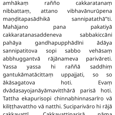
amhākaṃ rañño cakkaratanaṃ
nibbattaṃ, attano vibhavānurūpena
maṇḍitapasādhikā sannipatathā’’ti.
Mahājano
pana pakatiyā
cakkaratanasaddeneva sabbakiccāni
pahāya gandhapupphādīni ādāya
sannipatitova sopi sabbo vehāsaṃ
abbhuggantvā rājānameva parivāreti.
Yassa yassa hi raññā saddhiṃ
gantukāmatācittaṃ uppajjati, so so
ākāsagatova hoti. Evaṃ
dvādasayojanāyāmavitthārā parisā hoti.
Tattha ekapurisopi chinnabhinnasarīro vā
kiliṭṭhavattho vā
natthi. Suciparivāro hi rājā
cakkavattī. Cakkavattiparisā nāma