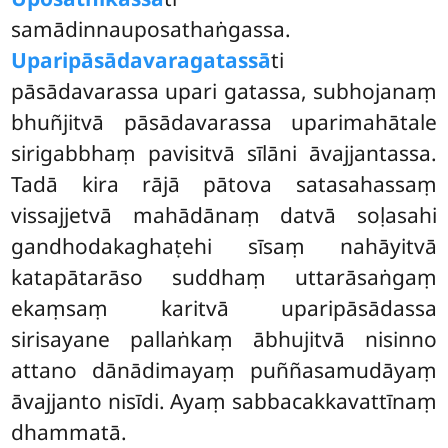
samādinnauposathaṅgassa.
Uparipāsādavaragatassā
ti
pāsādavarassa upari gatassa, subhojanaṃ
bhuñjitvā pāsādavarassa uparimahātale
sirigabbhaṃ pavisitvā sīlāni āvajjantassa.
Tadā kira rājā pātova satasahassaṃ
vissajjetvā mahādānaṃ datvā soḷasahi
gandhodakaghaṭehi sīsaṃ nahāyitvā
katapātarāso suddhaṃ uttarāsaṅgaṃ
ekaṃsaṃ karitvā uparipāsādassa
sirisayane pallaṅkaṃ ābhujitvā nisinno
attano dānādimayaṃ puññasamudāyaṃ
āvajjanto nisīdi. Ayaṃ sabbacakkavattīnaṃ
dhammatā.