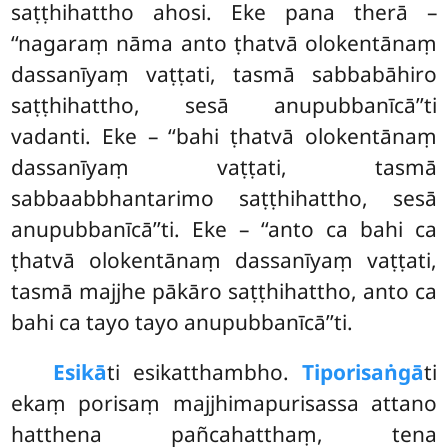
saṭṭhihattho ahosi. Eke pana therā –
‘‘nagaraṃ nāma anto ṭhatvā olokentānaṃ
dassanīyaṃ vaṭṭati, tasmā sabbabāhiro
saṭṭhihattho, sesā anupubbanīcā’’ti
vadanti. Eke – ‘‘bahi ṭhatvā olokentānaṃ
dassanīyaṃ vaṭṭati, tasmā
sabbaabbhantarimo saṭṭhihattho, sesā
anupubbanīcā’’ti. Eke – ‘‘anto ca bahi ca
ṭhatvā olokentānaṃ dassanīyaṃ vaṭṭati,
tasmā majjhe pākāro saṭṭhihattho, anto ca
bahi ca tayo tayo anupubbanīcā’’ti.
Esikā
ti esikatthambho.
Tiporisaṅgā
ti
ekaṃ porisaṃ majjhimapurisassa attano
hatthena pañcahatthaṃ, tena