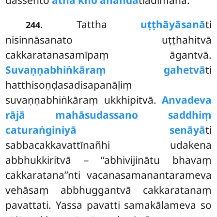
dassento
atha kho ānandā
tiādimāha.
. Tattha
uṭṭhāyāsanā
ti
244
nisinnāsanato uṭṭhahitvā
cakkaratanasamīpaṃ āgantvā.
Suvaṇṇabhiṅkāraṃ gahetvā
ti
hatthisoṇḍasadisapanāḷiṃ
suvaṇṇabhiṅkāraṃ ukkhipitvā.
Anvadeva
rājā mahāsudassano saddhiṃ
caturaṅginiyā senāyā
ti
sabbacakkavattīnañhi udakena
abbhukkiritvā – ‘‘abhivijinātu bhavaṃ
cakkaratana’’nti vacanasamanantarameva
vehāsaṃ abbhuggantvā cakkaratanaṃ
pavattati. Yassa pavatti samakālameva so