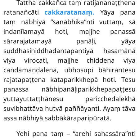
Tattha cakkañca taṃ ratijananaṭṭhena
ratanañcāti
cakkaratanaṃ.
Yāya pana
taṃ nābhiyā ‘‘sanābhika’’nti vuttaṃ, sā
indanīlamayā hoti, majjhe panassā
sārarajatamayā panāḷi, yāya
suddhasiniddhadantapantiyā hasamānā
viya virocati, majjhe chiddena viya
candamaṇḍalena, ubhosupi bāhirantesu
rajatapaṭṭena kataparikkhepā hoti. Tesu
panassa nābhipanāḷiparikkhepapaṭṭesu
yuttayuttaṭṭhānesu paricchedalekhā
suvibhattāva hutvā paññāyanti. Ayaṃ tāva
assa nābhiyā sabbākāraparipūratā.
Yehi
pana taṃ – ‘‘arehi sahassāra’’nti