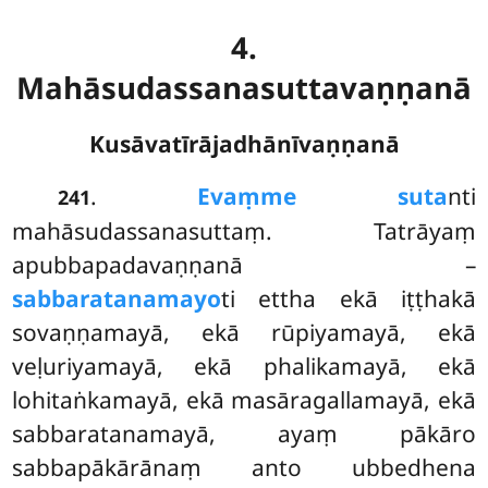
4.
Mahāsudassanasuttavaṇṇanā
Kusāvatīrājadhānīvaṇṇanā
.
Evaṃ
me suta
nti
241
mahāsudassanasuttaṃ. Tatrāyaṃ
apubbapadavaṇṇanā –
sabbaratanamayo
ti ettha ekā iṭṭhakā
sovaṇṇamayā, ekā rūpiyamayā, ekā
veḷuriyamayā, ekā phalikamayā, ekā
lohitaṅkamayā, ekā masāragallamayā, ekā
sabbaratanamayā, ayaṃ pākāro
sabbapākārānaṃ anto ubbedhena