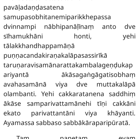
pavāḷadaṇḍasatena
samupasobhitanemiparikkhepassa
dvinnampi nābhipanāḷīnaṃ anto dve
sīhamukhāni honti, yehi
tālakkhandhappamāṇā
puṇṇacandakiraṇakalāpasassirīkā
taruṇaravisamānarattakambalageṇḍukap
ariyantā ākāsagaṅgāgatisobhaṃ
avahasamānā viya dve muttakalāpā
olambanti. Yehi cakkaratanena saddhiṃ
ākāse samparivattamānehi tīṇi cakkāni
ekato parivattantāni viya khāyanti.
Ayamassa sabbaso sabbākāraparipūratā.
Taṃ panetaṃ evaṃ