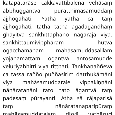
katapātarāse cakkavattibalena vehāsaṃ
abbhuggantvā puratthimasamuddaṃ
ajjhogāhati. Yathā yathā ca taṃ
ajjhogāhati, tathā tathā agadagandhaṃ
ghāyitvā saṅkhittaphaṇo nāgarājā viya,
saṅkhittaūmivipphāraṃ hutvā
ogacchamānaṃ mahāsamuddasalilaṃ
yojanamattaṃ ogantvā antosamudde
veḷuriyabhitti viya tiṭṭhati. Taṅkhaṇaññeva
ca tassa rañño puññasiriṃ daṭṭhukāmāni
viya mahāsamuddatale vippakiṇṇāni
nānāratanāni tato tato āgantvā taṃ
padesaṃ pūrayanti. Atha sā rājaparisā
taṃ nānāratanaparipūraṃ
mahāsamuddatalaṃ disvā yathāruci