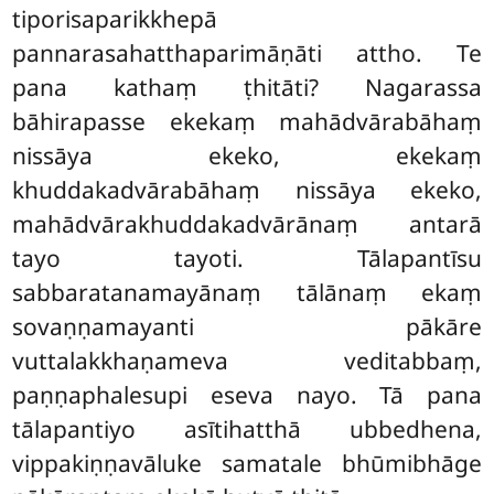
tiporisaparikkhepā
pannarasahatthaparimāṇāti attho. Te
pana kathaṃ ṭhitāti? Nagarassa
bāhirapasse ekekaṃ mahādvārabāhaṃ
nissāya ekeko, ekekaṃ
khuddakadvārabāhaṃ nissāya ekeko,
mahādvārakhuddakadvārānaṃ antarā
tayo tayoti. Tālapantīsu
sabbaratanamayānaṃ tālānaṃ ekaṃ
sovaṇṇamayanti pākāre
vuttalakkhaṇameva veditabbaṃ,
paṇṇaphalesupi eseva nayo. Tā pana
tālapantiyo asītihatthā ubbedhena,
vippakiṇṇavāluke samatale bhūmibhāge