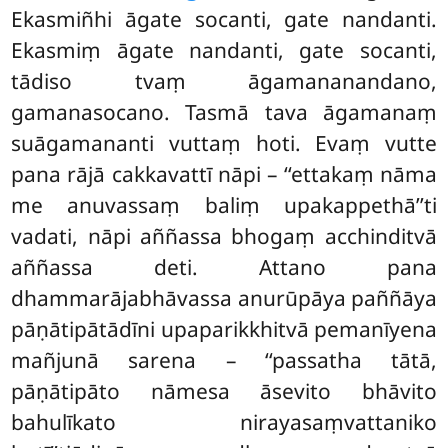
Ekasmiñhi āgate socanti, gate nandanti.
Ekasmiṃ āgate nandanti, gate socanti,
tādiso tvaṃ āgamananandano,
gamanasocano. Tasmā tava āgamanaṃ
suāgamananti vuttaṃ hoti. Evaṃ vutte
pana rājā cakkavattī nāpi – ‘‘ettakaṃ nāma
me anuvassaṃ baliṃ upakappethā’’ti
vadati, nāpi aññassa bhogaṃ acchinditvā
aññassa deti. Attano pana
dhammarājabhāvassa anurūpāya paññāya
pāṇātipātādīni upaparikkhitvā pemanīyena
mañjunā sarena – ‘‘passatha tātā,
pāṇātipāto nāmesa āsevito bhāvito
bahulīkato nirayasaṃvattaniko