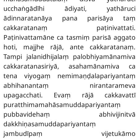
ucchaṅgādīhi ādiyati, yathāruci
ādinnaratanāya pana parisāya taṃ
cakkaratanaṃ paṭinivattati.
Paṭinivattamāne ca tasmiṃ parisā aggato
hoti, majjhe rājā, ante cakkaratanaṃ.
Tampi jalanidhijalaṃ palobhiyamānamiva
cakkaratanasiriyā, asahamānamiva ca
tena viyogaṃ nemimaṇḍalapariyantaṃ
abhihanantaṃ nirantarameva
upagacchati. Evaṃ rājā cakkavattī
puratthimamahāsamuddapariyantaṃ
pubbavidehaṃ abhivijinitvā
dakkhiṇasamuddapariyantaṃ
jambudīpaṃ vijetukāmo