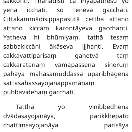
sakkonti. Ṭhānādīsu ca iriyāpathesu yo
yena icchati, so teneva gacchati.
Cittakammādisippapasutā cettha attano
attano kiccaṃ karontāyeva gacchanti.
Yatheva hi bhūmiyaṃ, tathā tesaṃ
sabbakiccāni ākāseva ijjhanti. Evaṃ
cakkavattiparisaṃ gahetvā taṃ
cakkaratanaṃ vāmapassena sineruṃ
pahāya mahāsamuddassa uparibhāgena
sattasahassayojanappamāṇaṃ
pubbavidehaṃ gacchati.
Tattha yo vinibbedhena
dvādasayojanāya, parikkhepato
chattiṃsayojanāya parisāya