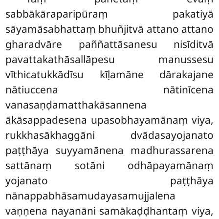
sabbākāraparipūraṃ pakatiyā
sāyamāsabhattaṃ bhuñjitvā attano attano
gharadvāre paññattāsanesu nisīditvā
pavattakathāsallāpesu manussesu
vīthicatukkādīsu
kīḷamāne dārakajane
nātiuccena nātinīcena
vanasaṇḍamatthakāsannena
ākāsappadesena upasobhayamānaṃ viya,
rukkhasākhaggāni dvādasayojanato
paṭṭhāya suyyamānena madhurassarena
sattānaṃ sotāni odhāpayamānaṃ
yojanato paṭṭhāya
nānappabhāsamudayasamujjalena
vaṇṇena nayanāni samākaḍḍhantaṃ viya,