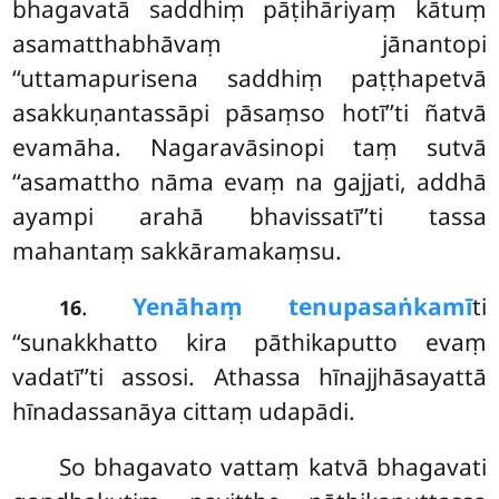
bhagavatā saddhiṃ pāṭihāriyaṃ kātuṃ
asamatthabhāvaṃ jānantopi
‘‘uttamapurisena saddhiṃ paṭṭhapetvā
asakkuṇantassāpi pāsaṃso hotī’’ti ñatvā
evamāha. Nagaravāsinopi
taṃ sutvā
‘‘asamattho nāma evaṃ na gajjati, addhā
ayampi arahā bhavissatī’’ti tassa
mahantaṃ sakkāramakaṃsu.
.
Yenāhaṃ tenupasaṅkamī
ti
16
‘‘sunakkhatto kira pāthikaputto evaṃ
vadatī’’ti assosi. Athassa hīnajjhāsayattā
hīnadassanāya cittaṃ udapādi.
So bhagavato vattaṃ katvā bhagavati