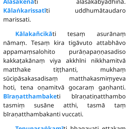
Alasakenā
ti alasakabyādhinā.
Kālaṅkarissatī
ti uddhumātaudaro
marissati.
Kālakañcikā
ti tesaṃ asurānaṃ
nāmaṃ. Tesaṃ kira tigāvuto attabhāvo
appamaṃsalohito purāṇapaṇṇasadiso
kakkaṭakānaṃ viya akkhīni nikkhamitvā
matthake tiṭṭhanti, mukhaṃ
sūcipāsakasadisaṃ matthakasmiṃyeva
hoti, tena oṇamitvā gocaraṃ gaṇhanti.
Bīraṇatthambake
ti bīraṇatiṇatthambo
tasmiṃ susāne atthi, tasmā taṃ
bīraṇatthambakanti vuccati.
Tenupasaṅkamī
ti bhagavati ettakaṃ