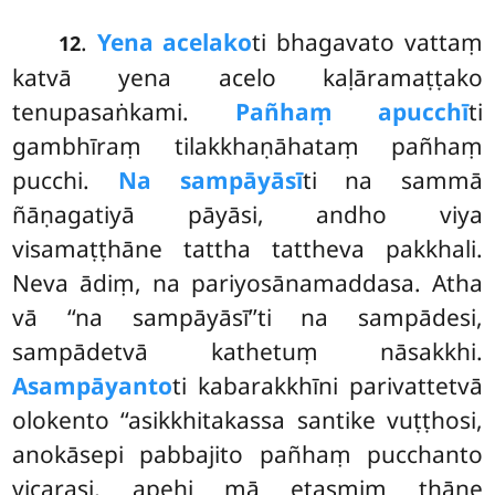
.
Yena acelako
ti bhagavato vattaṃ
12
katvā yena acelo kaḷāramaṭṭako
tenupasaṅkami.
Pañhaṃ apucchī
ti
gambhīraṃ tilakkhaṇāhataṃ pañhaṃ
pucchi.
Na sampāyāsī
ti na sammā
ñāṇagatiyā pāyāsi, andho viya
visamaṭṭhāne tattha tattheva pakkhali.
Neva ādiṃ, na pariyosānamaddasa. Atha
vā ‘‘na sampāyāsī’’ti na sampādesi,
sampādetvā kathetuṃ nāsakkhi.
Asampāyanto
ti kabarakkhīni parivattetvā
olokento ‘‘asikkhitakassa santike vuṭṭhosi,
anokāsepi pabbajito pañhaṃ pucchanto
vicarasi, apehi mā etasmiṃ ṭhāne