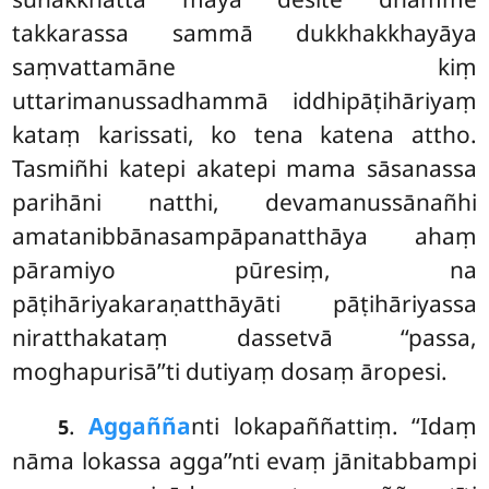
takkarassa sammā dukkhakkhayāya
saṃvattamāne kiṃ
uttarimanussadhammā iddhipāṭihāriyaṃ
kataṃ karissati, ko tena katena attho.
Tasmiñhi katepi akatepi mama sāsanassa
parihāni natthi, devamanussānañhi
amatanibbānasampāpanatthāya ahaṃ
pāramiyo pūresiṃ, na
pāṭihāriyakaraṇatthāyāti pāṭihāriyassa
niratthakataṃ dassetvā ‘‘passa,
moghapurisā’’ti dutiyaṃ dosaṃ āropesi.
.
Aggañña
nti lokapaññattiṃ. ‘‘Idaṃ
5
nāma lokassa agga’’nti evaṃ jānitabbampi