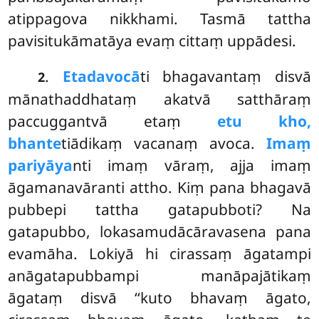
atippagova nikkhami. Tasmā tattha
pavisitukāmatāya evaṃ cittaṃ uppādesi.
.
Etadavocā
ti
bhagavantaṃ disvā
2
mānathaddhataṃ akatvā satthāraṃ
paccuggantvā etaṃ
etu kho,
bhante
tiādikaṃ vacanaṃ avoca.
Imaṃ
pariyāya
nti imaṃ vāraṃ, ajja imaṃ
āgamanavāranti attho. Kiṃ pana bhagavā
pubbepi tattha gatapubboti? Na
gatapubbo, lokasamudācāravasena pana
evamāha. Lokiyā hi cirassaṃ āgatampi
anāgatapubbampi manāpajātikaṃ
āgataṃ disvā ‘‘kuto bhavaṃ āgato,