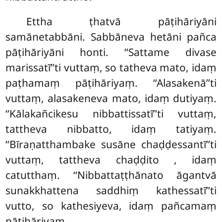
Ettha ṭhatvā pāṭihāriyāni
samānetabbāni. Sabbāneva hetāni pañca
pāṭihāriyāni honti. ‘‘Sattame divase
marissatī’’ti vuttaṃ, so tatheva mato, idaṃ
paṭhamaṃ pāṭihāriyaṃ. ‘‘Alasakenā’’ti
vuttaṃ, alasakeneva mato, idaṃ dutiyaṃ.
‘‘Kālakañcikesu nibbattissatī’’ti vuttaṃ,
tattheva nibbatto, idaṃ tatiyaṃ.
‘‘Bīraṇatthambake susāne chaḍḍessantī’’ti
vuttaṃ, tattheva chaḍḍito
, idaṃ
catutthaṃ. ‘‘Nibbattaṭṭhānato āgantvā
sunakkhattena saddhiṃ kathessatī’’ti
vutto, so kathesiyeva, idaṃ pañcamaṃ
pāṭihāriyaṃ.