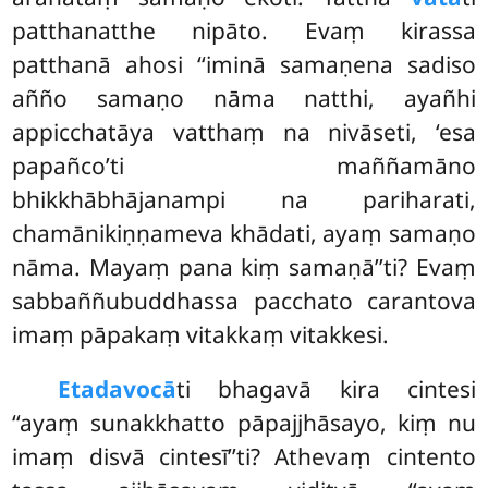
patthanatthe nipāto. Evaṃ kirassa
patthanā ahosi ‘‘iminā samaṇena sadiso
añño samaṇo nāma natthi, ayañhi
appicchatāya vatthaṃ na nivāseti, ‘esa
papañco’ti maññamāno
bhikkhābhājanampi na pariharati,
chamānikiṇṇameva khādati, ayaṃ samaṇo
nāma. Mayaṃ pana kiṃ samaṇā’’ti? Evaṃ
sabbaññubuddhassa pacchato carantova
imaṃ pāpakaṃ vitakkaṃ vitakkesi.
Etadavocā
ti
bhagavā kira cintesi
‘‘ayaṃ sunakkhatto pāpajjhāsayo, kiṃ nu
imaṃ disvā cintesī’’ti? Athevaṃ cintento