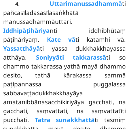
.
Uttarimanussadhammā
ti
4
pañcasīladasasīlasaṅkhātā
manussadhammāuttari.
Iddhipāṭihāriya
nti iddhibhūtaṃ
pāṭihāriyaṃ.
Kate vā
ti katamhi vā.
Yassatthāyā
ti yassa dukkhakkhayassa
atthāya.
So
niyyāti takkarassā
ti
so
dhammo takkarassa yathā mayā dhammo
desito, tathā kārakassa sammā
paṭipannassa puggalassa
sabbavaṭṭadukkhakkhayāya
amatanibbānasacchikiriyāya
gacchati, na
gacchati, saṃvattati, na saṃvattatīti
pucchati.
Tatra sunakkhattā
ti tasmiṃ
sunakkhatta mayā desite dhamme