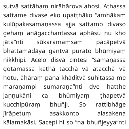
sutvā sattāhaṃ nirāhārova ahosi. Athassa
sattame divase eko upaṭṭhāko ‘‘amhākaṃ
kulūpakasamaṇassa ajja sattamo divaso
gehaṃ anāgacchantassa aphāsu nu kho
jāta’’nti sūkaramaṃsaṃ pacāpetvā
bhattamādāya gantvā purato bhūmiyaṃ
nikkhipi. Acelo disvā cintesi ‘‘samaṇassa
gotamassa kathā
tacchā vā atacchā vā
hotu, āhāraṃ pana khāditvā suhitassa me
maraṇampi sumaraṇa’’nti dve hatthe
jaṇṇukāni ca bhūmiyaṃ ṭhapetvā
kucchipūraṃ bhuñji. So rattibhāge
jīrāpetuṃ asakkonto alasakena
kālamakāsi. Sacepi hi so ‘‘na bhuñjeyya’’nti