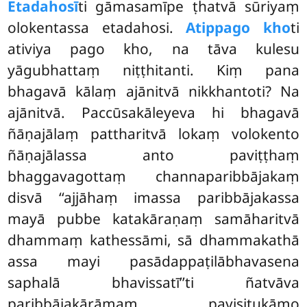
Etadahosī
ti gāmasamīpe ṭhatvā sūriyaṃ
olokentassa etadahosi.
Atippago kho
ti
ativiya pago kho, na tāva kulesu
yāgubhattaṃ niṭṭhitanti. Kiṃ pana
bhagavā kālaṃ ajānitvā nikkhantoti? Na
ajānitvā. Paccūsakāleyeva hi bhagavā
ñāṇajālaṃ pattharitvā lokaṃ volokento
ñāṇajālassa anto paviṭṭhaṃ
bhaggavagottaṃ channaparibbājakaṃ
disvā ‘‘ajjāhaṃ imassa paribbājakassa
mayā pubbe katakāraṇaṃ samāharitvā
dhammaṃ kathessāmi, sā dhammakathā
assa mayi pasādappaṭilābhavasena
saphalā bhavissatī’’ti ñatvāva
paribbājakārāmaṃ pavisitukāmo