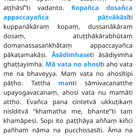
aṭṭhāsī’’ti vadanto.
Kopañca dosañca
appaccayañca pātvākāsī
ti
kuppanākāraṃ kopaṃ, dussanākāraṃ
dosaṃ, atuṭṭhākārabhūtaṃ
domanassasaṅkhātaṃ appaccayañca
pākaṭamakāsi.
Āsādimhase
ti āsādiyimha
ghaṭṭayimha.
Mā vata no ahosī
ti aho vata
me na bhaveyya. Maṃ vata no ahosītipi
pāṭho. Tattha
ma
nti sāmivacanatthe
upayogavacanaṃ, ahosi vata nu mamāti
attho. Evañca pana cintetvā ukkuṭikaṃ
nisīditvā ‘‘khamatha me, bhante’’ti taṃ
khamāpesi. Sopi ito paṭṭhāya aññaṃ kiñci
pañhaṃ nāma na pucchissasīti. Āma na