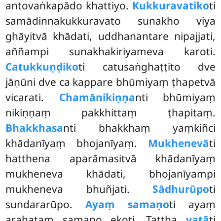
antovaṅkapādo khattiyo.
Kukkuravatiko
ti
samādinnakukkuravato sunakho viya
ghāyitvā khādati, uddhanantare nipajjati,
aññampi sunakhakiriyameva karoti.
Catukkuṇḍiko
ti catusaṅghaṭṭito dve
jāṇūni dve ca kappare bhūmiyaṃ ṭhapetvā
vicarati.
Chamānikiṇṇa
nti bhūmiyaṃ
nikiṇṇaṃ pakkhittaṃ ṭhapitaṃ.
Bhakkhasa
nti bhakkhaṃ yaṃkiñci
khādanīyaṃ bhojanīyaṃ.
Mukhenevā
ti
hatthena aparāmasitvā khādanīyaṃ
mukheneva khādati, bhojanīyampi
mukheneva bhuñjati.
Sādhurūpo
ti
sundararūpo.
Ayaṃ samaṇo
ti ayaṃ
arahataṃ samaṇo ekoti. Tattha
vatā
ti