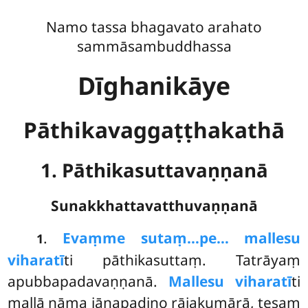
Namo tassa bhagavato arahato
sammāsambuddhassa
Dīghanikāye
Pāthikavaggaṭṭhakathā
1. Pāthikasuttavaṇṇanā
Sunakkhattavatthuvaṇṇanā
.
Evaṃ
me sutaṃ…pe… mallesu
1
viharatī
ti pāthikasuttaṃ. Tatrāyaṃ
apubbapadavaṇṇanā.
Mallesu viharatī
ti
mallā nāma jānapadino rājakumārā, tesaṃ