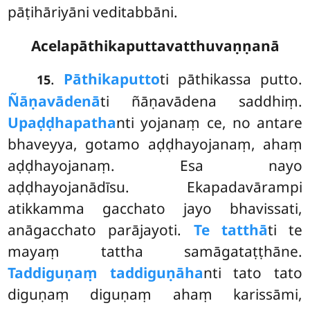
pāṭihāriyāni veditabbāni.
Acelapāthikaputtavatthuvaṇṇanā
.
Pāthikaputto
ti
pāthikassa putto.
15
Ñāṇavādenā
ti ñāṇavādena saddhiṃ.
Upaḍḍhapatha
nti
yojanaṃ ce, no antare
bhaveyya, gotamo aḍḍhayojanaṃ, ahaṃ
aḍḍhayojanaṃ. Esa nayo
aḍḍhayojanādīsu. Ekapadavārampi
atikkamma gacchato jayo bhavissati,
anāgacchato parājayoti.
Te tatthā
ti te
mayaṃ tattha samāgataṭṭhāne.
Taddiguṇaṃ taddiguṇāha
nti tato tato
diguṇaṃ diguṇaṃ ahaṃ karissāmi,