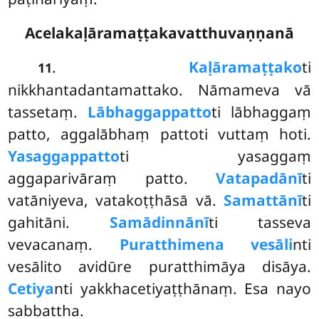
Acelakaḷāramaṭṭakavatthuvaṇṇanā
.
Kaḷāramaṭṭako
ti
11
nikkhantadantamattako. Nāmameva vā
tassetaṃ.
Lābhaggappatto
ti lābhaggaṃ
patto, aggalābhaṃ pattoti vuttaṃ hoti.
Yasaggappatto
ti yasaggaṃ
aggaparivāraṃ patto.
Vatapadānī
ti
vatāniyeva, vatakoṭṭhāsā vā.
Samattānī
ti
gahitāni.
Samādinnānī
ti tasseva
vevacanaṃ.
Puratthimena vesāli
nti
vesālito avidūre puratthimāya disāya.
Cetiya
nti
yakkhacetiyaṭṭhānaṃ. Esa nayo
sabbattha.