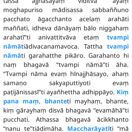
tassa ajjhāsayaṃ viditvā ‘‘ayaṃ
moghapuriso mādisassa sabbaññuno
pacchato āgacchanto
acelaṃ arahāti
maññati, idheva dānāyaṃ bālo niggahaṃ
arahatī’’ti anivattitvāva etaṃ
tvampi
nāmā
tiādivacanamavoca. Tattha
tvampi
nāmā
ti garahatthe pikāro. Garahanto hi
naṃ bhagavā ‘‘tvampi nāmā’’ti āha.
‘‘Tvampi nāma evaṃ hīnajjhāsayo, ahaṃ
samaṇo sakyaputtiyoti evaṃ
paṭijānissasī’’ti ayañhettha adhippāyo.
Kiṃ
pana maṃ, bhante
ti mayhaṃ, bhante,
kiṃ gārayhaṃ disvā bhagavā ‘‘evamāhā’’ti
pucchati. Athassa bhagavā ācikkhanto
‘‘nanu te’’tiādimāha.
Maccharāyatī
ti ‘‘mā