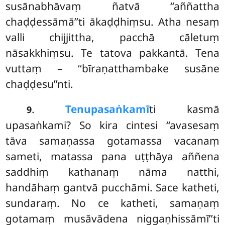
susānabhāvaṃ ñatvā ‘‘aññattha
chaḍḍessāmā’’ti ākaḍḍhiṃsu. Atha
nesaṃ
valli chijjittha, pacchā cāletuṃ
nāsakkhiṃsu. Te tatova pakkantā. Tena
vuttaṃ – ‘‘bīraṇatthambake susāne
chaḍḍesu’’nti.
.
Tenupasaṅkamī
ti kasmā
9
upasaṅkami? So kira cintesi ‘‘avasesaṃ
tāva samaṇassa gotamassa vacanaṃ
sameti, matassa pana uṭṭhāya aññena
saddhiṃ kathanaṃ nāma natthi,
handāhaṃ gantvā pucchāmi. Sace katheti,
sundaraṃ. No
ce katheti, samaṇaṃ
gotamaṃ musāvādena niggaṇhissāmī’’ti