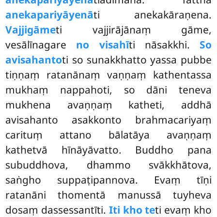
anekapariyāyenā
ti anekakāraṇena.
Vajjigāme
ti vajjirājānaṃ gāme,
vesālīnagare
no visahī
ti nāsakkhi.
So
avisahanto
ti so sunakkhatto yassa pubbe
tiṇṇaṃ ratanānaṃ vaṇṇaṃ kathentassa
mukhaṃ nappahoti, so dāni teneva
mukhena avaṇṇaṃ katheti, addhā
avisahanto asakkonto brahmacariyaṃ
carituṃ attano bālatāya avaṇṇaṃ
kathetvā hīnāyāvatto. Buddho pana
subuddhova, dhammo svākkhātova,
saṅgho suppaṭipannova. Evaṃ tīṇi
ratanāni thomentā manussā tuyheva
dosaṃ dassessantīti.
Iti kho te
ti evaṃ kho