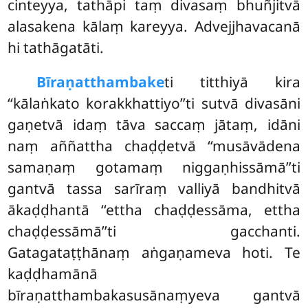
cinteyya, tathāpi taṃ divasaṃ bhuñjitvā
alasakena kālaṃ kareyya. Advejjhavacanā
hi tathāgatāti.
Bīraṇatthambake
ti titthiyā kira
‘‘kālaṅkato korakkhattiyo’’ti sutvā divasāni
gaṇetvā idaṃ tāva saccaṃ jātaṃ, idāni
naṃ aññattha chaḍḍetvā ‘‘musāvādena
samaṇaṃ gotamaṃ niggaṇhissāmā’’ti
gantvā tassa sarīraṃ valliyā bandhitvā
ākaḍḍhantā ‘‘ettha chaḍḍessāma, ettha
chaḍḍessāmā’’ti gacchanti.
Gatagataṭṭhānaṃ aṅgaṇameva hoti. Te
kaḍḍhamānā
bīraṇatthambakasusānaṃyeva gantvā