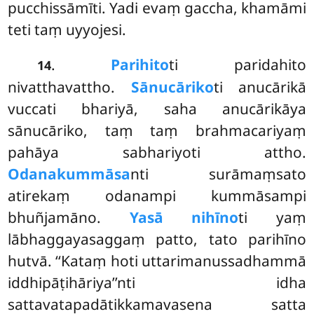
pucchissāmīti. Yadi evaṃ gaccha, khamāmi
teti taṃ uyyojesi.
.
Parihito
ti paridahito
14
nivatthavattho.
Sānucāriko
ti anucārikā
vuccati bhariyā, saha anucārikāya
sānucāriko, taṃ taṃ brahmacariyaṃ
pahāya sabhariyoti attho.
Odanakummāsa
nti surāmaṃsato
atirekaṃ odanampi kummāsampi
bhuñjamāno.
Yasā nihīno
ti yaṃ
lābhaggayasaggaṃ patto, tato parihīno
hutvā. ‘‘Kataṃ hoti uttarimanussadhammā
iddhipāṭihāriya’’nti idha
sattavatapadātikkamavasena satta