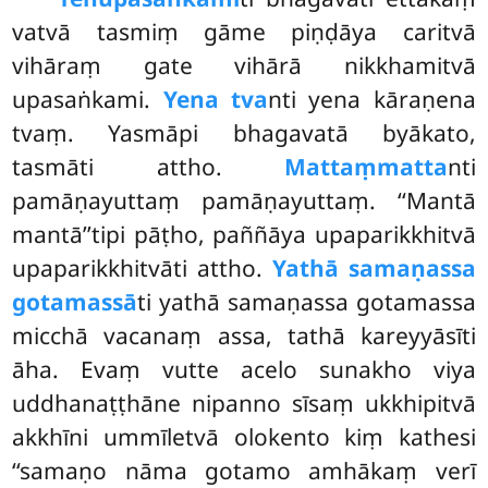
vatvā tasmiṃ gāme piṇḍāya caritvā
vihāraṃ gate vihārā nikkhamitvā
upasaṅkami.
Yena tva
nti yena kāraṇena
tvaṃ. Yasmāpi bhagavatā byākato,
tasmāti attho.
Mattaṃ
matta
nti
pamāṇayuttaṃ pamāṇayuttaṃ. ‘‘Mantā
mantā’’tipi pāṭho, paññāya upaparikkhitvā
upaparikkhitvāti attho.
Yathā samaṇassa
gotamassā
ti yathā samaṇassa gotamassa
micchā vacanaṃ assa, tathā kareyyāsīti
āha. Evaṃ vutte acelo sunakho viya
uddhanaṭṭhāne nipanno sīsaṃ ukkhipitvā
akkhīni ummīletvā olokento kiṃ kathesi
‘‘samaṇo nāma
gotamo amhākaṃ verī