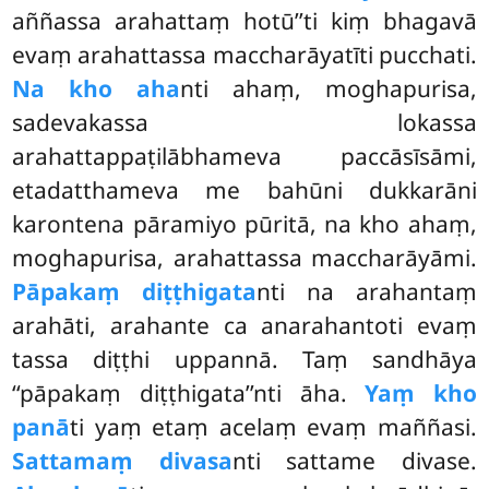
aññassa
arahattaṃ hotū’’ti kiṃ bhagavā
evaṃ arahattassa maccharāyatīti pucchati.
Na kho aha
nti ahaṃ, moghapurisa,
sadevakassa lokassa
arahattappaṭilābhameva paccāsīsāmi,
etadatthameva me bahūni dukkarāni
karontena pāramiyo pūritā, na kho ahaṃ,
moghapurisa, arahattassa maccharāyāmi.
Pāpakaṃ diṭṭhigata
nti na arahantaṃ
arahāti, arahante ca anarahantoti evaṃ
tassa diṭṭhi uppannā. Taṃ sandhāya
‘‘pāpakaṃ diṭṭhigata’’nti āha.
Yaṃ kho
panā
ti yaṃ etaṃ acelaṃ evaṃ maññasi.
Sattamaṃ divasa
nti sattame divase.