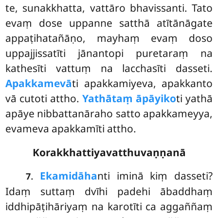
te, sunakkhatta, vattāro bhavissanti. Tato
evaṃ dose uppanne satthā atītānāgate
appaṭihatañāṇo, mayhaṃ evaṃ doso
uppajjissatīti jānantopi puretaraṃ na
kathesīti vattuṃ na lacchasīti dasseti.
Apakkamevā
ti
apakkamiyeva, apakkanto
vā cutoti attho.
Yathā
taṃ āpāyiko
ti yathā
apāye nibbattanāraho satto apakkameyya,
evameva apakkamīti attho.
Korakkhattiyavatthuvaṇṇanā
.
Ekamidāha
nti
iminā kiṃ dasseti?
7
Idaṃ suttaṃ dvīhi padehi ābaddhaṃ
iddhipāṭihāriyaṃ na karotīti ca aggaññaṃ