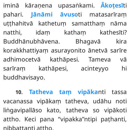
iminā kāraṇena upasaṅkami.
Ākoṭesī
ti
pahari.
Jānāmi āvuso
ti matasarīraṃ
uṭṭhahitvā kathetuṃ samatthaṃ nāma
natthi, idaṃ kathaṃ kathesīti?
Buddhānubhāvena. Bhagavā kira
korakkhattiyaṃ asurayonito ānetvā sarīre
adhimocetvā kathāpesi. Tameva vā
sarīraṃ kathāpesi, acinteyyo hi
buddhavisayo.
.
Tatheva taṃ vipāka
nti tassa
10
vacanassa vipākaṃ tatheva, udāhu noti
liṅgavipallāso kato, tatheva so vipākoti
attho. Keci pana ‘‘vipakka’’ntipi paṭhanti,
nibbattanti attho.