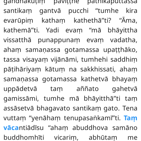
gandhakuṭiṃ paviṭṭhe pāthikaputtassa
santikaṃ gantvā pucchi ‘‘tumhe kira
evarūpiṃ kathaṃ kathethā’’ti? ‘‘Āma,
kathemā’’ti. Yadi evaṃ ‘‘mā bhāyittha
vissatthā punappunaṃ evaṃ vadatha,
ahaṃ samaṇassa gotamassa upaṭṭhāko,
tassa visayaṃ vijānāmi, tumhehi saddhiṃ
pāṭihāriyaṃ kātuṃ na sakkhissati, ahaṃ
samaṇassa gotamassa kathetvā bhayaṃ
uppādetvā taṃ aññato gahetvā
gamissāmi, tumhe mā bhāyitthā’’ti taṃ
assāsetvā bhagavato santikaṃ gato. Tena
vuttaṃ ‘‘yenāhaṃ tenupasaṅkamī’’ti.
Taṃ
vāca
ntiādīsu ‘‘ahaṃ abuddhova samāno
buddhomhīti vicariṃ, abhūtaṃ me