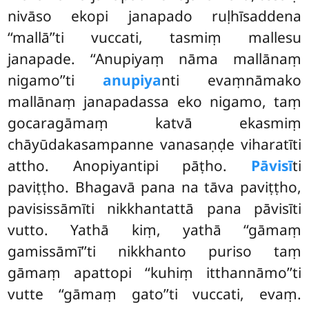
nivāso ekopi janapado ruḷhīsaddena
‘‘mallā’’ti vuccati, tasmiṃ mallesu
janapade. ‘‘Anupiyaṃ nāma mallānaṃ
nigamo’’ti
anupiya
nti evaṃnāmako
mallānaṃ janapadassa eko nigamo, taṃ
gocaragāmaṃ katvā ekasmiṃ
chāyūdakasampanne vanasaṇḍe viharatīti
attho. Anopiyantipi pāṭho.
Pāvisī
ti
paviṭṭho. Bhagavā pana na tāva paviṭṭho,
pavisissāmīti nikkhantattā pana pāvisīti
vutto. Yathā kiṃ, yathā ‘‘gāmaṃ
gamissāmī’’ti nikkhanto puriso taṃ
gāmaṃ apattopi ‘‘kuhiṃ itthannāmo’’ti
vutte ‘‘gāmaṃ gato’’ti vuccati, evaṃ.