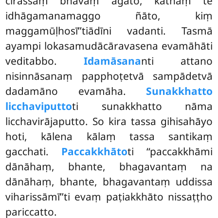
cirassaṃ bhavaṃ āgato, kathaṃ te
idhāgamanamaggo ñāto, kiṃ
maggamūḷhosī’’tiādīni vadanti. Tasmā
ayampi lokasamudācāravasena evamāhāti
veditabbo.
Idamāsana
nti attano
nisinnāsanaṃ papphoṭetvā sampādetvā
dadamāno evamāha.
Sunakkhatto
licchaviputto
ti sunakkhatto nāma
licchavirājaputto. So kira tassa gihisahāyo
hoti, kālena kālaṃ tassa santikaṃ
gacchati.
Paccakkhāto
ti ‘‘paccakkhāmi
dānāhaṃ, bhante, bhagavantaṃ na
dānāhaṃ, bhante, bhagavantaṃ uddissa
viharissāmī’’ti evaṃ paṭiakkhāto nissaṭṭho
pariccatto.