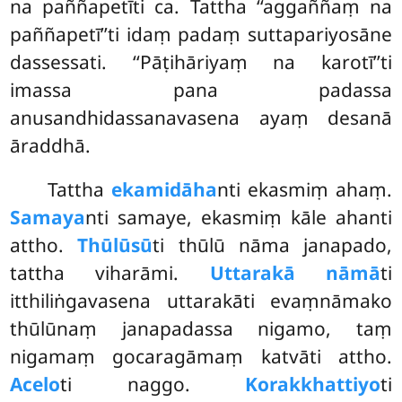
na paññapetīti ca. Tattha ‘‘aggaññaṃ na
paññapetī’’ti idaṃ padaṃ suttapariyosāne
dassessati. ‘‘Pāṭihāriyaṃ na karotī’’ti
imassa pana padassa
anusandhidassanavasena ayaṃ desanā
āraddhā.
Tattha
ekamidāha
nti ekasmiṃ ahaṃ.
Samaya
nti samaye, ekasmiṃ kāle ahanti
attho.
Thūlūsū
ti thūlū nāma janapado,
tattha viharāmi.
Uttarakā nāmā
ti
itthiliṅgavasena uttarakāti evaṃnāmako
thūlūnaṃ janapadassa nigamo, taṃ
nigamaṃ gocaragāmaṃ katvāti attho.
Acelo
ti naggo.
Korakkhattiyo
ti