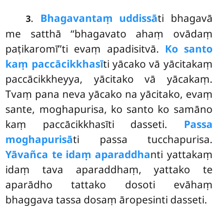
.
Bhagavantaṃ uddissā
ti bhagavā
3
me satthā ‘‘bhagavato ahaṃ ovādaṃ
paṭikaromī’’ti evaṃ apadisitvā.
Ko santo
kaṃ paccācikkhasī
ti yācako vā yācitakaṃ
paccācikkheyya, yācitako vā yācakaṃ.
Tvaṃ pana neva yācako na yācitako, evaṃ
sante, moghapurisa, ko santo ko samāno
kaṃ paccācikkhasīti dasseti.
Passa
moghapurisā
ti passa tucchapurisa.
Yāvañca te idaṃ aparaddha
nti yattakaṃ
idaṃ tava aparaddhaṃ, yattako te
aparādho tattako dosoti evāhaṃ
bhaggava tassa dosaṃ āropesinti dasseti.