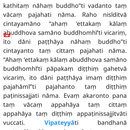
kathitaṃ nāhaṃ buddho’’ti vadanto taṃ
vācaṃ pajahati nāma. Raho nisīditvā
cintayamāno ‘‘ahaṃ ‘ettakaṃ kālaṃ
abuddhova samāno buddhomhī’ti vicariṃ,
📜
ito dāni paṭṭhāya nāhaṃ buddho’’ti
cintayanto taṃ cittaṃ pajahati nāma.
‘‘Ahaṃ ‘ettakaṃ kālaṃ abuddhova samāno
buddhomhī’ti pāpakaṃ diṭṭhiṃ gahetvā
vicariṃ, ito dāni paṭṭhāya imaṃ diṭṭhiṃ
pajahāmī’’ti pajahanto taṃ diṭṭhiṃ
paṭinissajjati nāma. Evaṃ akaronto pana
taṃ vācaṃ appahāya taṃ cittaṃ
appahāya taṃ diṭṭhiṃ appaṭinissajjitvāti
vuccati.
Vipateyyā
ti bandhanā