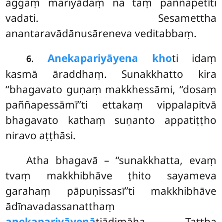
aggaṃ mariyādaṃ na taṃ paññapetīti
vadati. Sesamettha
anantaravādānusāreneva veditabbaṃ.
.
Anekapariyāyena kho
ti idaṃ
6
kasmā āraddhaṃ. Sunakkhatto kira
‘‘bhagavato guṇaṃ makkhessāmi, ‘‘dosaṃ
paññapessāmī’’ti ettakaṃ vippalapitvā
bhagavato kathaṃ suṇanto appatiṭṭho
niravo aṭṭhāsi.
Atha bhagavā – ‘‘sunakkhatta, evaṃ
tvaṃ makkhibhāve ṭhito sayameva
garahaṃ pāpuṇissasī’’ti makkhibhāve
ādīnavadassanatthaṃ
anekapariyāyenā
tiādimāha. Tattha