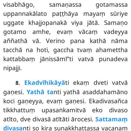
visabhāgo, samaṇassa gotamassa
uppannakālato paṭṭhāya mayaṃ sūriye
uggate khajjopanakā viya jātā. Samaṇo
gotamo amhe, evaṃ vācaṃ vadeyya
aññathā vā. Verino pana kathā nāma
tacchā na hoti, gaccha tvaṃ ahamettha
kattabbaṃ jānissāmī’’ti vatvā punadeva
nipajji.
.
Ekadvīhikāyā
ti ekaṃ dveti vatvā
8
gaṇesi.
Yathā ta
nti yathā asaddahamāno
koci gaṇeyya, evaṃ gaṇesi. Ekadivasañca
tikkhattuṃ upasaṅkamitvā eko divaso
atīto, dve divasā atītāti ārocesi.
Sattamaṃ
divasa
nti so kira sunakkhattassa vacanaṃ