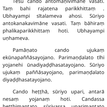
Tesu cando antomaṇivimāne vasati.
Taṃ bahi rajatena parikkhittaṃ
.
Ubhayampi sītalameva ahosi. Sūriyo
antokanakavimāne vasati. Taṃ bāhiraṃ
phalikaparikkhittaṃ hoti. Ubhayampi
uṇhameva.
Pamāṇato
cando ujukaṃ
ekūnapaññāsayojano. Parimaṇḍalato tīhi
yojanehi ūnadiyaḍḍhasatayojano. Sūriyo
ujukaṃ paññāsayojano, parimaṇḍalato
diyaḍḍhasatayojano.
Cando heṭṭhā, sūriyo upari, antarā
nesaṃ yojanaṃ hoti. Candassa
heṭṭhimantato sūriyassa uparimantato