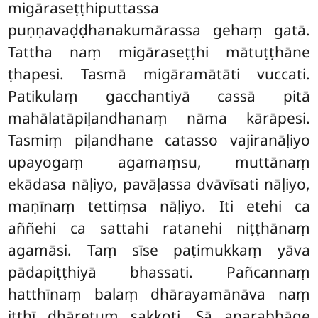
migāraseṭṭhiputtassa
puṇṇavaḍḍhanakumārassa gehaṃ gatā.
Tattha naṃ migāraseṭṭhi mātuṭṭhāne
ṭhapesi. Tasmā migāramātāti vuccati.
Patikulaṃ gacchantiyā cassā pitā
mahālatāpiḷandhanaṃ nāma kārāpesi.
Tasmiṃ piḷandhane catasso vajiranāḷiyo
upayogaṃ agamaṃsu, muttānaṃ
ekādasa nāḷiyo, pavāḷassa dvāvīsati nāḷiyo,
maṇīnaṃ tettiṃsa nāḷiyo. Iti etehi ca
aññehi ca sattahi ratanehi niṭṭhānaṃ
agamāsi. Taṃ sīse paṭimukkaṃ yāva
pādapiṭṭhiyā bhassati. Pañcannaṃ
hatthīnaṃ balaṃ dhārayamānāva naṃ
itthī dhāretuṃ sakkoti. Sā aparabhāge