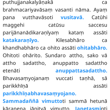
puthujjanakalyāṇakā ca
brahmacariyavāsaṃ vasanti nāma. Ayaṃ
pana vutthavāsoti
vusitavā.
Catūhi
maggehi catūsu saccesu
parijānanādikaraṇīyaṃ kataṃ assāti
katakaraṇīyo.
Kilesabhāro ca
khandhabhāro ca ohito assāti
ohitabhāro.
Ohitoti ohārito. Sundaro attho, sako vā
attho sadattho, anuppatto sadattho
etenāti
anuppattasadattho.
Bhavasaṃyojanaṃ vuccati taṇhā, sā
parikkhīṇā assāti
parikkhīṇabhavasaṃyojano.
Sammadaññā vimutto
ti sammā hetunā
kāraṇena jānitvā vimutto.
Janetasmi
nti