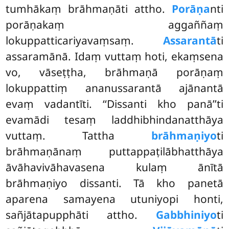
tumhākaṃ brāhmaṇāti attho.
Porāṇa
nti
porāṇakaṃ aggaññaṃ
lokuppatticariyavaṃsaṃ.
Assarantā
ti
assaramānā. Idaṃ vuttaṃ hoti, ekaṃsena
vo, vāseṭṭha, brāhmaṇā porāṇaṃ
lokuppattiṃ ananussarantā ajānantā
evaṃ vadantīti. ‘‘Dissanti kho panā’’ti
evamādi tesaṃ laddhibhindanatthāya
vuttaṃ. Tattha
brāhmaṇiyo
ti
brāhmaṇānaṃ puttappaṭilābhatthāya
āvāhavivāhavasena kulaṃ ānītā
brāhmaṇiyo dissanti. Tā kho panetā
aparena samayena utuniyopi honti,
sañjātapupphāti attho.
Gabbhiniyo
ti