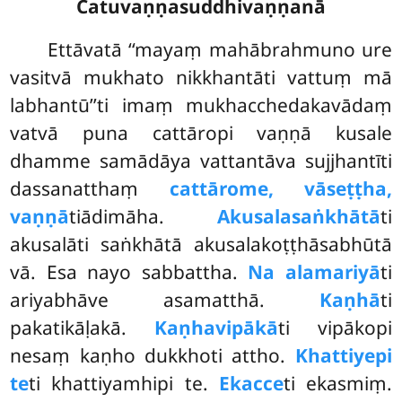
Catuvaṇṇasuddhivaṇṇanā
Ettāvatā ‘‘mayaṃ mahābrahmuno ure
vasitvā mukhato nikkhantāti vattuṃ mā
labhantū’’ti imaṃ mukhacchedakavādaṃ
vatvā puna cattāropi vaṇṇā kusale
dhamme samādāya vattantāva
sujjhantīti
dassanatthaṃ
cattārome, vāseṭṭha,
vaṇṇā
tiādimāha.
Akusalasaṅkhātā
ti
akusalāti saṅkhātā akusalakoṭṭhāsabhūtā
vā. Esa nayo sabbattha.
Na alamariyā
ti
ariyabhāve asamatthā.
Kaṇhā
ti
pakatikāḷakā.
Kaṇhavipākā
ti vipākopi
nesaṃ kaṇho dukkhoti attho.
Khattiyepi
te
ti khattiyamhipi te.
Ekacce
ti ekasmiṃ.