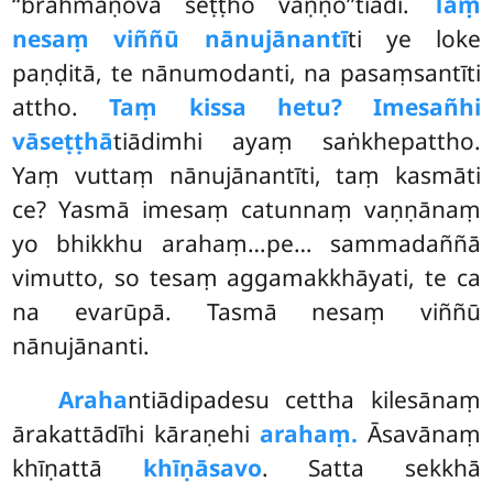
‘‘brāhmaṇova seṭṭho vaṇṇo’’tiādi.
Taṃ
nesaṃ viññū nānujānantī
ti ye loke
paṇḍitā, te nānumodanti, na pasaṃsantīti
attho.
Taṃ kissa hetu? Imesañhi
vāseṭṭhā
tiādimhi ayaṃ saṅkhepattho.
Yaṃ vuttaṃ nānujānantīti, taṃ kasmāti
ce? Yasmā imesaṃ catunnaṃ vaṇṇānaṃ
yo bhikkhu arahaṃ…pe… sammadaññā
vimutto, so tesaṃ aggamakkhāyati, te ca
na evarūpā. Tasmā nesaṃ viññū
nānujānanti.
Araha
ntiādipadesu cettha kilesānaṃ
ārakattādīhi kāraṇehi
arahaṃ.
Āsavānaṃ
khīṇattā
khīṇāsavo
. Satta sekkhā