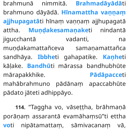
brahmunā nimmitā.
Brahmadāyādā
ti
brahmuno dāyādā.
Hīnamattha vaṇṇaṃ
ajjhupagatā
ti hīnaṃ vaṇṇaṃ ajjhupagatā
attha.
Muṇḍake
samaṇake
ti nindantā
jigucchantā vadanti, na
muṇḍakamattañceva samaṇamattañca
sandhāya.
Ibbhe
ti gahapatike.
Kaṇhe
ti
kāḷake.
Bandhū
ti mārassa bandhubhūte
mārapakkhike.
Pādāpacce
ti
mahābrahmuno pādānaṃ apaccabhūte
pādato jāteti adhippāyo.
. ‘‘Taggha vo, vāseṭṭha, brāhmaṇā
114
porāṇaṃ assarantā evamāhaṃsū’’ti ettha
vo
ti nipātamattaṃ, sāmivacanaṃ vā,