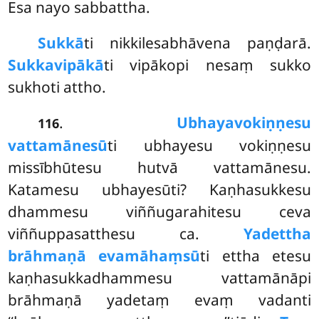
Esa nayo sabbattha.
Sukkā
ti nikkilesabhāvena paṇḍarā.
Sukkavipākā
ti vipākopi nesaṃ sukko
sukhoti attho.
.
Ubhayavokiṇṇesu
116
vattamānesū
ti ubhayesu vokiṇṇesu
missībhūtesu hutvā vattamānesu.
Katamesu ubhayesūti? Kaṇhasukkesu
dhammesu viññugarahitesu ceva
viññuppasatthesu ca.
Yadettha
brāhmaṇā evamāhaṃsū
ti ettha etesu
kaṇhasukkadhammesu vattamānāpi
brāhmaṇā yadetaṃ evaṃ vadanti