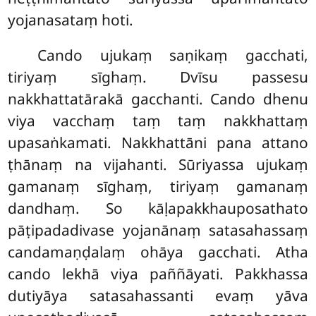
yojanasataṃ hoti.
Cando
ujukaṃ saṇikaṃ gacchati,
tiriyaṃ sīghaṃ. Dvīsu passesu
nakkhattatārakā gacchanti. Cando dhenu
viya vacchaṃ taṃ taṃ nakkhattaṃ
upasaṅkamati. Nakkhattāni pana attano
ṭhānaṃ na vijahanti. Sūriyassa ujukaṃ
gamanaṃ sīghaṃ, tiriyaṃ gamanaṃ
dandhaṃ. So kāḷapakkhauposathato
pāṭipadadivase yojanānaṃ satasahassaṃ
candamaṇḍalaṃ ohāya gacchati. Atha
cando lekhā viya paññāyati. Pakkhassa
dutiyāya satasahassanti evaṃ yāva