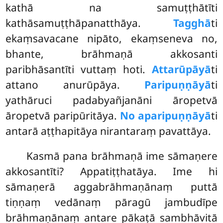
kathā na samuṭṭhātīti
kathāsamuṭṭhāpanatthāya.
Tagghā
ti
ekaṃsavacane nipāto, ekaṃseneva no,
bhante, brāhmaṇā akkosanti
paribhāsantīti vuttaṃ hoti.
Attarūpāyā
ti
attano anurūpāya.
Paripuṇṇāyā
ti
yathāruci padabyañjanāni āropetvā
āropetvā paripūritāya.
No aparipuṇṇāyā
ti
antarā aṭṭhapitāya nirantaraṃ pavattāya.
Kasmā pana brāhmaṇā ime sāmaṇere
akkosantīti? Appatiṭṭhatāya. Ime hi
sāmaṇerā aggabrāhmaṇānaṃ puttā
tiṇṇaṃ vedānaṃ pāragū jambudīpe
brāhmaṇānaṃ antare pākaṭā sambhāvitā