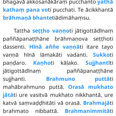
bhagavā akkosanākāraṃ pucchanto
yathā
kathaṃ pana vo
ti pucchati. Te ācikkhantā
brāhmaṇā bhante
tiādimāhaṃsu.
Tattha
seṭṭho vaṇṇo
ti jātigottādīnaṃ
paññāpanaṭṭhāne brāhmaṇova seṭṭhoti
dassenti.
Hīnā aññe vaṇṇā
ti itare tayo
vaṇṇā hīnā lāmakāti vadanti.
Sukko
ti
paṇḍaro.
Kaṇho
ti kāḷako.
Sujjhantī
ti
jātigottādīnaṃ paññāpanaṭṭhāne
sujjhanti.
Brahmuno puttā
ti
mahābrahmuno puttā.
Orasā mukhato
jātā
ti ure vasitvā mukhato nikkhantā, ure
katvā saṃvaḍḍhitāti vā orasā.
Brahmajā
ti
brahmato nibbattā.
Brahmanimmitā
ti