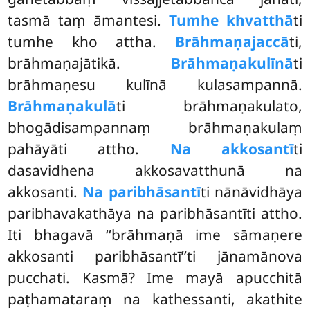
tasmā taṃ āmantesi.
Tumhe khvatthā
ti
tumhe kho attha.
Brāhmaṇajaccā
ti,
brāhmaṇajātikā.
Brāhmaṇakulīnā
ti
brāhmaṇesu kulīnā kulasampannā.
Brāhmaṇakulā
ti
brāhmaṇakulato,
bhogādisampannaṃ brāhmaṇakulaṃ
pahāyāti attho.
Na akkosantī
ti
dasavidhena akkosavatthunā na
akkosanti.
Na paribhāsantī
ti nānāvidhāya
paribhavakathāya na paribhāsantīti attho.
Iti
bhagavā ‘‘brāhmaṇā ime sāmaṇere
akkosanti paribhāsantī’’ti jānamānova
pucchati. Kasmā? Ime mayā apucchitā
paṭhamataraṃ na kathessanti, akathite