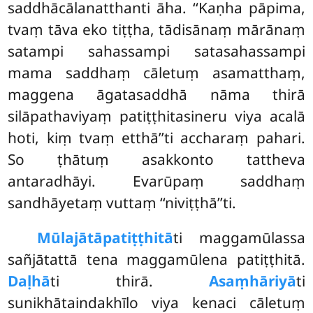
saddhācālanatthanti āha. ‘‘Kaṇha pāpima,
tvaṃ tāva eko tiṭṭha, tādisānaṃ mārānaṃ
satampi sahassampi satasahassampi
mama saddhaṃ cāletuṃ asamatthaṃ,
maggena āgatasaddhā nāma thirā
silāpathaviyaṃ patiṭṭhitasineru viya acalā
hoti, kiṃ tvaṃ etthā’’ti accharaṃ pahari.
So ṭhātuṃ asakkonto tattheva
antaradhāyi. Evarūpaṃ saddhaṃ
sandhāyetaṃ vuttaṃ ‘‘niviṭṭhā’’ti.
Mūlajātā
patiṭṭhitā
ti maggamūlassa
sañjātattā tena maggamūlena patiṭṭhitā.
Daḷhā
ti thirā.
Asaṃhāriyā
ti
sunikhātaindakhīlo viya kenaci cāletuṃ