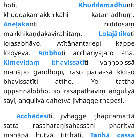
hoti.
Khuddamadhu
nti
khuddakamakkhikāhi katamadhuṃ.
Aneḷaka
nti niddosaṃ
makkhikaṇḍakavirahitaṃ.
Lolajātiko
ti
lolasabhāvo. Atītānantarepi kappe
loloyeva.
Ambho
ti acchariyajāto āha.
Kimevidaṃ bhavissatī
ti
vaṇṇopissā
manāpo gandhopi, raso panassā kīdiso
bhavissatīti attho. Yo tattha
uppannalobho, so rasapathaviṃ aṅguliyā
sāyi, aṅguliyā gahetvā jivhagge ṭhapesi.
Acchādesī
ti jivhagge ṭhapitamattā
satta rasaharaṇīsahassāni pharitvā
manāpā hutvā tiṭṭhati.
Taṇhā cassa