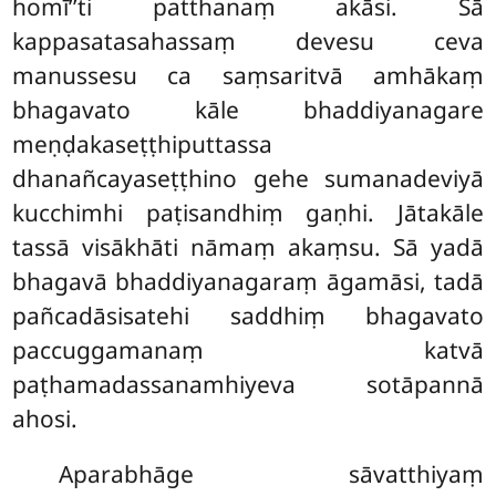
homī’’ti patthanaṃ akāsi. Sā
kappasatasahassaṃ devesu ceva
manussesu ca saṃsaritvā amhākaṃ
bhagavato kāle bhaddiyanagare
meṇḍakaseṭṭhiputtassa
dhanañcayaseṭṭhino gehe sumanadeviyā
kucchimhi paṭisandhiṃ gaṇhi. Jātakāle
tassā visākhāti nāmaṃ akaṃsu. Sā yadā
bhagavā bhaddiyanagaraṃ āgamāsi, tadā
pañcadāsisatehi saddhiṃ bhagavato
paccuggamanaṃ katvā
paṭhamadassanamhiyeva sotāpannā
ahosi.
Aparabhāge sāvatthiyaṃ