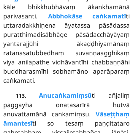
kāle bhikkhubhāvaṃ ākaṅkhamānā
parivasanti.
Abbhokāse caṅkamatī
ti
uttaradakkhiṇena āyatassa pāsādassa
puratthimadisābhāge pāsādacchāyāyaṃ
yantarajjūhi ākaḍḍhiyamānaṃ
ratanasatubbedhaṃ suvaṇṇaagghikaṃ
viya anilapathe vidhāvantīhi chabbaṇṇāhi
buddharasmīhi sobhamāno aparāparaṃ
caṅkamati.
.
Anucaṅkamiṃsū
ti añjaliṃ
113
paggayha onatasarīrā hutvā
anuvattamānā caṅkamiṃsu.
Vāseṭṭhaṃ
āmantesī
ti so tesaṃ paṇḍitataro
gahetabbaṃ vissajjetabbañca jānāti,