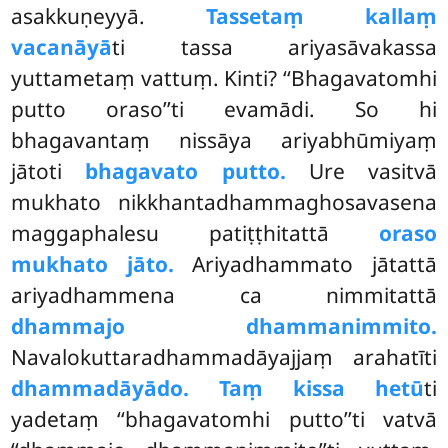
asakkuṇeyyā.
Tassetaṃ kallaṃ
vacanāyā
ti tassa ariyasāvakassa
yuttametaṃ vattuṃ. Kinti? ‘‘Bhagavatomhi
putto oraso’’ti
evamādi. So hi
bhagavantaṃ nissāya ariyabhūmiyaṃ
jātoti
bhagavato putto.
Ure vasitvā
mukhato nikkhantadhammaghosavasena
maggaphalesu patiṭṭhitattā
oraso
mukhato jāto.
Ariyadhammato jātattā
ariyadhammena ca nimmitattā
dhammajo dhammanimmito.
Navalokuttaradhammadāyajjaṃ arahatīti
dhammadāyādo. Taṃ kissa hetū
ti
yadetaṃ ‘‘bhagavatomhi putto’’ti vatvā