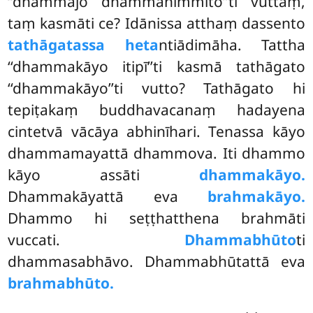
‘‘dhammajo dhammanimmito’’ti vuttaṃ,
taṃ kasmāti ce? Idānissa atthaṃ dassento
tathāgatassa heta
ntiādimāha. Tattha
‘‘dhammakāyo itipī’’ti kasmā tathāgato
‘‘dhammakāyo’’ti vutto? Tathāgato hi
tepiṭakaṃ buddhavacanaṃ hadayena
cintetvā vācāya abhinīhari. Tenassa kāyo
dhammamayattā dhammova. Iti dhammo
kāyo assāti
dhammakāyo.
Dhammakāyattā eva
brahmakāyo.
Dhammo hi seṭṭhatthena brahmāti
vuccati.
Dhammabhūto
ti
dhammasabhāvo. Dhammabhūtattā eva
brahmabhūto.