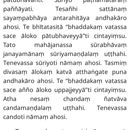
paññāyati. Tesañhi sattānaṃ
sayaṃpabhāya antarahitāya andhakāro
ahosi. Te bhītatasitā ‘‘bhaddakaṃ vatassa
sace āloko pātubhaveyyā’’ti cintayiṃsu.
Tato mahājanassa sūrabhāvaṃ
janayamānaṃ sūriyamaṇḍalaṃ uṭṭhahi.
Tenevassa sūriyoti nāmaṃ ahosi. Tasmiṃ
divasaṃ ālokaṃ katvā atthaṅgate puna
andhakāro ahosi. Te ‘‘bhaddakaṃ vatassa
sace añño āloko uppajjeyyā’’ti cintayiṃsu.
Atha nesaṃ chandaṃ ñatvāva
candamaṇḍalaṃ uṭṭhahi. Tenevassa
candoti nāmaṃ ahosi.