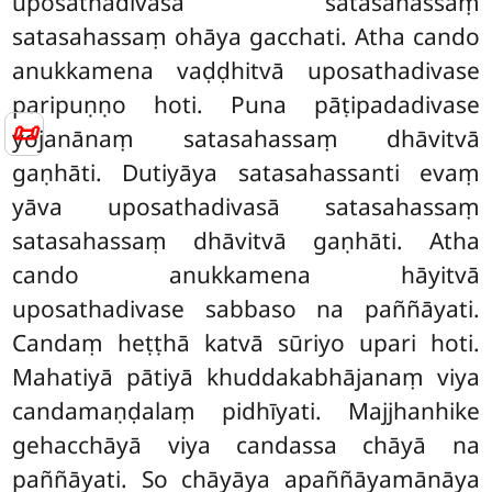
uposathadivasā satasahassaṃ
satasahassaṃ ohāya gacchati. Atha cando
anukkamena vaḍḍhitvā uposathadivase
paripuṇṇo hoti. Puna pāṭipadadivase
📜
yojanānaṃ satasahassaṃ dhāvitvā
gaṇhāti. Dutiyāya satasahassanti evaṃ
yāva uposathadivasā satasahassaṃ
satasahassaṃ dhāvitvā gaṇhāti. Atha
cando anukkamena hāyitvā
uposathadivase sabbaso na paññāyati.
Candaṃ heṭṭhā katvā sūriyo upari hoti.
Mahatiyā pātiyā khuddakabhājanaṃ viya
candamaṇḍalaṃ pidhīyati. Majjhanhike
gehacchāyā viya candassa chāyā na
paññāyati. So chāyāya apaññāyamānāya