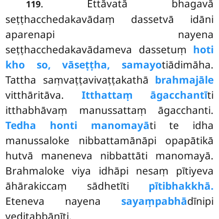
. Ettāvatā bhagavā
119
seṭṭhacchedakavādaṃ dassetvā idāni
aparenapi nayena
seṭṭhacchedakavādameva dassetuṃ
hoti
kho so, vāseṭṭha, samayo
tiādimāha.
Tattha saṃvaṭṭavivaṭṭakathā
brahmajāle
vitthāritāva.
Itthattaṃ āgacchantī
ti
itthabhāvaṃ manussattaṃ āgacchanti.
Tedha honti manomayā
ti te idha
manussaloke nibbattamānāpi opapātikā
hutvā maneneva nibbattāti manomayā.
Brahmaloke viya idhāpi nesaṃ pītiyeva
āhārakiccaṃ sādhetīti
pītibhakkhā.
Eteneva nayena
sayaṃpabhā
dīnipi
veditabbānīti.