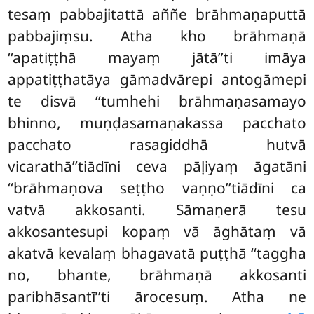
tesaṃ pabbajitattā aññe brāhmaṇaputtā
pabbajiṃsu. Atha kho brāhmaṇā
‘‘apatiṭṭhā mayaṃ jātā’’ti imāya
appatiṭṭhatāya gāmadvārepi antogāmepi
te disvā ‘‘tumhehi brāhmaṇasamayo
bhinno, muṇḍasamaṇakassa pacchato
pacchato rasagiddhā hutvā
vicarathā’’tiādīni ceva pāḷiyaṃ āgatāni
‘‘brāhmaṇova seṭṭho vaṇṇo’’tiādīni ca
vatvā akkosanti. Sāmaṇerā tesu
akkosantesupi kopaṃ vā āghātaṃ vā
akatvā kevalaṃ bhagavatā puṭṭhā ‘‘taggha
no, bhante, brāhmaṇā akkosanti
paribhāsantī’’ti ārocesuṃ. Atha ne