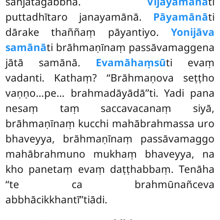
sañjātagabbhā.
Vijāyamānā
ti
puttadhītaro janayamānā.
Pāyamānā
ti
dārake thaññaṃ pāyantiyo.
Yonijāva
samānā
ti brāhmaṇīnaṃ passāvamaggena
jātā samānā.
Evamāhaṃsū
ti evaṃ
vadanti. Kathaṃ? ‘‘Brāhmaṇova seṭṭho
vaṇṇo…pe… brahmadāyādā’’ti. Yadi pana
nesaṃ taṃ saccavacanaṃ siyā,
brāhmaṇīnaṃ kucchi mahābrahmassa uro
bhaveyya, brāhmaṇīnaṃ passāvamaggo
mahābrahmuno mukhaṃ bhaveyya, na
kho panetaṃ evaṃ daṭṭhabbaṃ. Tenāha
‘‘te ca brahmūnañceva
abbhācikkhantī’’tiādi.