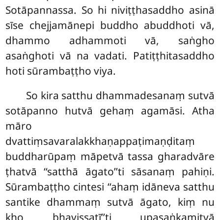
Sotāpannassa. So hi niviṭṭhasaddho asinā
sīse chejjamānepi buddho abuddhoti vā,
dhammo adhammoti vā, saṅgho
asaṅghoti vā na vadati. Patiṭṭhitasaddho
hoti sūrambaṭṭho viya.
So kira satthu dhammadesanaṃ sutvā
sotāpanno hutvā gehaṃ agamāsi. Atha
māro
dvattiṃsavaralakkhaṇappaṭimaṇḍitaṃ
buddharūpaṃ māpetvā tassa gharadvāre
ṭhatvā ‘‘satthā āgato’’ti sāsanaṃ pahiṇi.
Sūrambaṭṭho cintesi ‘‘ahaṃ idāneva satthu
santike dhammaṃ sutvā āgato, kiṃ nu
kho bhavissatī’’ti upasaṅkamitvā