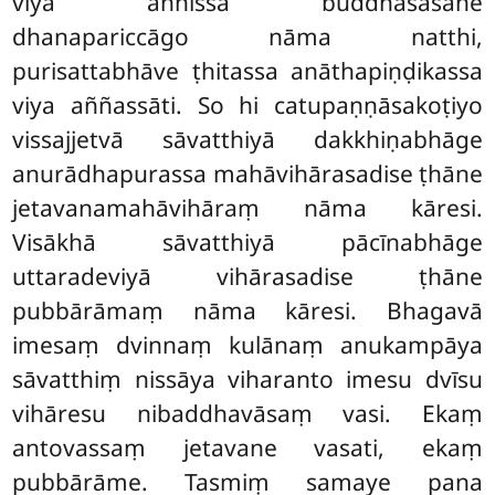
viya aññissā buddhasāsane
dhanapariccāgo nāma natthi,
purisattabhāve ṭhitassa anāthapiṇḍikassa
viya aññassāti. So hi catupaṇṇāsakoṭiyo
vissajjetvā sāvatthiyā dakkhiṇabhāge
anurādhapurassa mahāvihārasadise ṭhāne
jetavanamahāvihāraṃ nāma kāresi.
Visākhā sāvatthiyā pācīnabhāge
uttaradeviyā vihārasadise ṭhāne
pubbārāmaṃ nāma kāresi. Bhagavā
imesaṃ dvinnaṃ kulānaṃ anukampāya
sāvatthiṃ nissāya viharanto imesu dvīsu
vihāresu nibaddhavāsaṃ vasi. Ekaṃ
antovassaṃ jetavane vasati, ekaṃ
pubbārāme. Tasmiṃ samaye pana