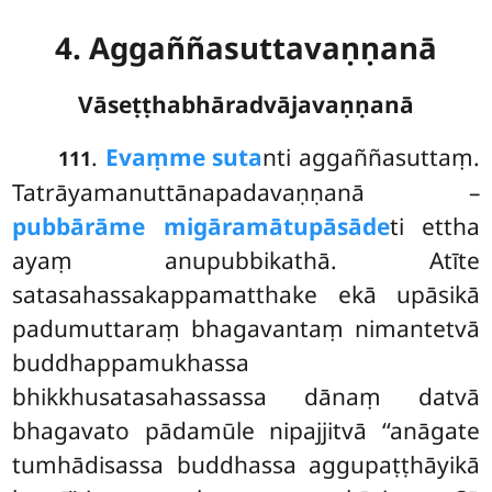
4. Aggaññasuttavaṇṇanā
Vāseṭṭhabhāradvājavaṇṇanā
.
Evaṃ
me suta
nti aggaññasuttaṃ.
111
Tatrāyamanuttānapadavaṇṇanā –
pubbārāme migāramātupāsāde
ti ettha
ayaṃ anupubbikathā. Atīte
satasahassakappamatthake ekā upāsikā
padumuttaraṃ bhagavantaṃ nimantetvā
buddhappamukhassa
bhikkhusatasahassassa dānaṃ datvā
bhagavato pādamūle nipajjitvā ‘‘anāgate
tumhādisassa buddhassa aggupaṭṭhāyikā