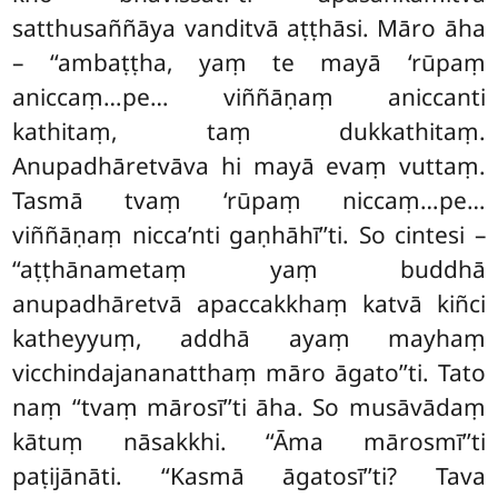
satthusaññāya vanditvā aṭṭhāsi. Māro āha
– ‘‘ambaṭṭha, yaṃ te mayā ‘rūpaṃ
aniccaṃ…pe… viññāṇaṃ aniccanti
kathitaṃ, taṃ dukkathitaṃ.
Anupadhāretvāva hi mayā evaṃ vuttaṃ.
Tasmā tvaṃ ‘rūpaṃ niccaṃ…pe…
viññāṇaṃ nicca’nti gaṇhāhī’’ti. So cintesi –
‘‘aṭṭhānametaṃ yaṃ buddhā
anupadhāretvā apaccakkhaṃ katvā kiñci
katheyyuṃ, addhā ayaṃ mayhaṃ
vicchindajananatthaṃ māro āgato’’ti. Tato
naṃ ‘‘tvaṃ mārosī’’ti āha. So musāvādaṃ
kātuṃ nāsakkhi. ‘‘Āma mārosmī’’ti
paṭijānāti. ‘‘Kasmā āgatosī’’ti? Tava