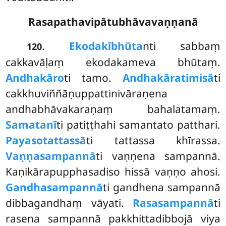
Rasapathavipātubhāvavaṇṇanā
.
Ekodakībhūta
nti sabbaṃ
120
cakkavāḷaṃ ekodakameva bhūtaṃ.
Andhakāro
ti tamo.
Andhakāratimisā
ti
cakkhuviññāṇuppattinivāraṇena
andhabhāvakaraṇaṃ bahalatamaṃ.
Samatanī
ti patiṭṭhahi samantato patthari.
Payaso
tattassā
ti tattassa khīrassa.
Vaṇṇasampannā
ti vaṇṇena sampannā.
Kaṇikārapupphasadiso hissā vaṇṇo ahosi.
Gandhasampannā
ti gandhena sampannā
dibbagandhaṃ vāyati.
Rasasampannā
ti
rasena sampannā pakkhittadibbojā viya