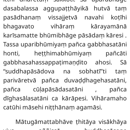
dasabalassa aggupaṭṭhāyikā hutvā taṃ
pasādhanaṃ vissajjetvā navahi koṭīhi
bhagavato vihāraṃ kārayamānā
karīsamatte bhūmibhāge pāsādaṃ kāresi
.
Tassa uparibhūmiyaṃ pañca gabbhasatāni
honti, heṭṭhimabhūmiyaṃ pañcāti
gabbhasahassappaṭimaṇḍito ahosi. Sā
‘‘suddhapāsādova na sobhatī’’ti taṃ
parivāretvā pañca duvaḍḍhagehasatāni,
pañca cūḷapāsādasatāni
, pañca
dīghasālasatāni ca kārāpesi. Vihāramaho
catūhi māsehi niṭṭhānaṃ agamāsi.
Mātugāmattabhāve
ṭhitāya visākhāya