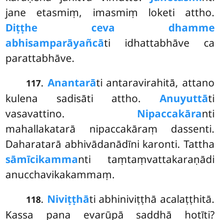
jane etasmiṃ, imasmiṃ loketi attho.
Diṭṭhe ceva dhamme
abhisamparāyañcā
ti idhattabhāve ca
parattabhāve.
.
Anantarā
ti
antaravirahitā, attano
117
kulena sadisāti attho.
Anuyuttā
ti
vasavattino.
Nipaccakāra
nti
mahallakatarā nipaccakāraṃ dassenti.
Daharatarā abhivādanādīni karonti. Tattha
sāmīcikamma
nti taṃtaṃvattakaraṇādi
anucchavikakammaṃ.
.
Niviṭṭhā
ti abhiniviṭṭhā acalaṭṭhitā.
118
Kassa pana evarūpā saddhā hotīti?