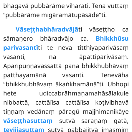
bhagavā pubbārāme viharati. Tena vuttaṃ
‘‘pubbārāme migāramātupāsāde’’ti.
Vāseṭṭhabhāradvājā
ti vāseṭṭho ca
sāmaṇero bhāradvājo ca.
Bhikkhūsu
parivasantī
ti te neva titthiyaparivāsaṃ
vasanti, na āpattiparivāsaṃ.
Aparipuṇṇavassattā pana bhikkhubhāvaṃ
patthayamānā vasanti. Tenevāha
‘‘bhikkhubhāvaṃ ākaṅkhamānā’’ti. Ubhopi
hete udiccabrāhmaṇamahāsālakule
nibbattā, cattālīsa cattālīsa koṭivibhavā
tiṇṇaṃ vedānaṃ pāragū majjhimanikāye
vāseṭṭhasuttaṃ
sutvā saraṇaṃ gatā,
tevijjasuttaṃ
sutvā pabbajitvā imasmiṃ