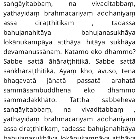
saṅgāyitabbaṃ, na vivaditabbaṃ,
yathayidaṃ brahmacariyaṃ addhaniyaṃ
assa ciraṭṭhitikaṃ
, tadassa
bahujanahitāya bahujanasukhāya
lokānukampāya atthāya hitāya sukhāya
devamanussānaṃ. Katamo eko dhammo?
Sabbe sattā āhāraṭṭhitikā. Sabbe sattā
saṅkhāraṭṭhitikā. Ayaṃ kho, āvuso, tena
bhagavatā jānatā passatā arahatā
sammāsambuddhena eko dhammo
sammadakkhāto. Tattha sabbeheva
saṅgāyitabbaṃ, na vivaditabbaṃ
,
yathayidaṃ brahmacariyaṃ addhaniyaṃ
assa ciraṭṭhitikaṃ, tadassa bahujanahitāya
bahujanasukhāya lokānukampāya atthāya