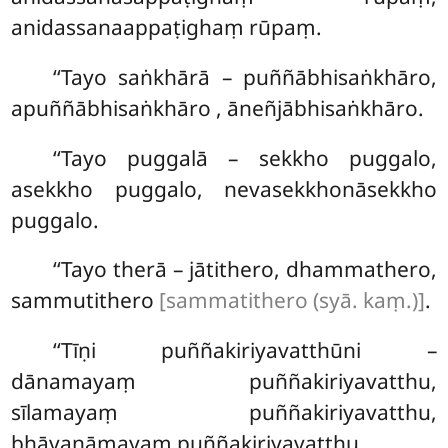
anidassanaappaṭighaṃ rūpaṃ.
‘‘Tayo saṅkhārā – puññābhisaṅkhāro,
apuññābhisaṅkhāro
, āneñjābhisaṅkhāro.
‘‘Tayo
puggalā – sekkho puggalo,
asekkho puggalo, nevasekkhonāsekkho
puggalo.
‘‘Tayo therā – jātithero, dhammathero,
sammutithero
[sammatithero (syā. kaṃ.)]
.
‘‘Tīṇi puññakiriyavatthūni –
dānamayaṃ puññakiriyavatthu,
sīlamayaṃ puññakiriyavatthu,
bhāvanāmayaṃ puññakiriyavatthu.