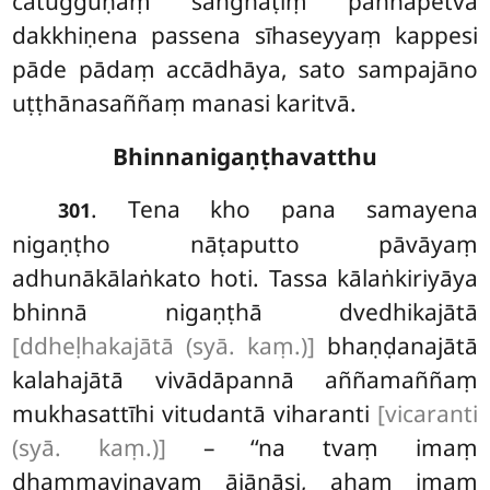
catugguṇaṃ saṅghāṭiṃ paññapetvā
dakkhiṇena passena sīhaseyyaṃ kappesi
pāde pādaṃ accādhāya, sato sampajāno
uṭṭhānasaññaṃ manasi karitvā.
Bhinnanigaṇṭhavatthu
. Tena kho pana samayena
301
nigaṇṭho nāṭaputto pāvāyaṃ
adhunākālaṅkato hoti. Tassa kālaṅkiriyāya
bhinnā nigaṇṭhā dvedhikajātā
[ddheḷhakajātā (syā. kaṃ.)]
bhaṇḍanajātā
kalahajātā vivādāpannā aññamaññaṃ
mukhasattīhi vitudantā viharanti
[vicaranti
(syā. kaṃ.)]
– ‘‘na tvaṃ imaṃ
dhammavinayaṃ ājānāsi, ahaṃ imaṃ