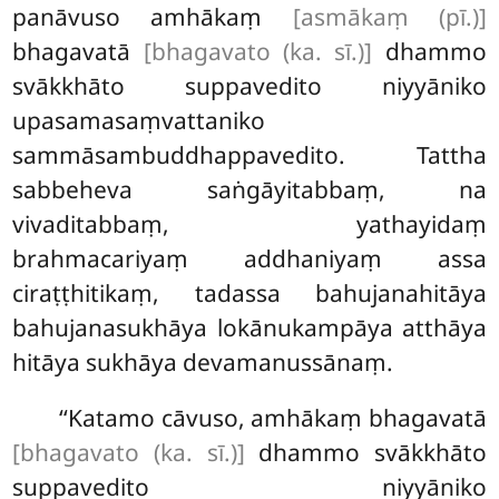
panāvuso amhākaṃ
[asmākaṃ (pī.)]
bhagavatā
[bhagavato (ka. sī.)]
dhammo
svākkhāto suppavedito niyyāniko
upasamasaṃvattaniko
sammāsambuddhappavedito. Tattha
sabbeheva saṅgāyitabbaṃ, na
vivaditabbaṃ, yathayidaṃ
brahmacariyaṃ addhaniyaṃ assa
ciraṭṭhitikaṃ, tadassa bahujanahitāya
bahujanasukhāya lokānukampāya atthāya
hitāya sukhāya devamanussānaṃ.
‘‘Katamo cāvuso, amhākaṃ bhagavatā
[bhagavato (ka. sī.)]
dhammo svākkhāto
suppavedito niyyāniko