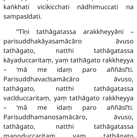
kaṅkhati vicikicchati nādhimuccati na
sampasīdati.
‘‘Tīṇi tathāgatassa arakkheyyāni –
parisuddhakāyasamācāro āvuso
tathāgato, natthi tathāgatassa
kāyaduccaritaṃ, yaṃ tathāgato rakkheyya
– ‘mā me idaṃ paro aññāsī’ti.
Parisuddhavacīsamācāro āvuso,
tathāgato, natthi tathāgatassa
vacīduccaritaṃ, yaṃ tathāgato rakkheyya
– ‘mā me idaṃ paro aññāsī’ti.
Parisuddhamanosamācāro, āvuso,
tathāgato, natthi tathāgatassa
manoduccaritaṃ yaṃ tathāgato