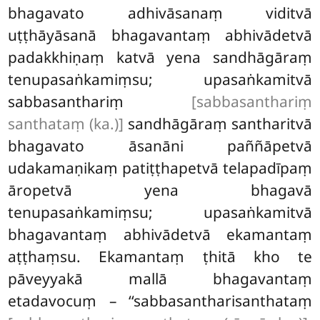
bhagavato adhivāsanaṃ viditvā
uṭṭhāyāsanā bhagavantaṃ abhivādetvā
padakkhiṇaṃ katvā yena sandhāgāraṃ
tenupasaṅkamiṃsu; upasaṅkamitvā
sabbasanthariṃ
[sabbasanthariṃ
santhataṃ (ka.)]
sandhāgāraṃ santharitvā
bhagavato āsanāni paññāpetvā
udakamaṇikaṃ patiṭṭhapetvā telapadīpaṃ
āropetvā yena bhagavā
tenupasaṅkamiṃsu; upasaṅkamitvā
bhagavantaṃ abhivādetvā ekamantaṃ
aṭṭhaṃsu. Ekamantaṃ ṭhitā kho te
pāveyyakā mallā bhagavantaṃ
etadavocuṃ – ‘‘sabbasantharisanthataṃ