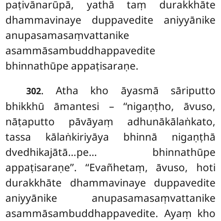
paṭivānarūpā, yathā taṃ durakkhāte
dhammavinaye duppavedite aniyyānike
anupasamasaṃvattanike
asammāsambuddhappavedite
bhinnathūpe appaṭisaraṇe.
. Atha kho āyasmā sāriputto
302
bhikkhū āmantesi – ‘‘nigaṇṭho, āvuso,
nāṭaputto pāvāyaṃ adhunākālaṅkato,
tassa kālaṅkiriyāya bhinnā nigaṇṭhā
dvedhikajātā…pe… bhinnathūpe
appaṭisaraṇe’’. ‘‘Evañhetaṃ, āvuso, hoti
durakkhāte dhammavinaye duppavedite
aniyyānike anupasamasaṃvattanike
asammāsambuddhappavedite. Ayaṃ
kho