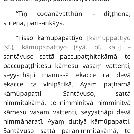
‘‘Tīṇi codanāvatthūni – diṭṭhena,
sutena, parisaṅkāya.
‘‘Tisso
kāmūpapattiyo
[kāmuppattiyo
(sī.), kāmupapattiyo (syā. pī. ka.)]
–
santāvuso sattā paccupaṭṭhitakāmā, te
paccupaṭṭhitesu kāmesu vasaṃ vattenti,
seyyathāpi manussā ekacce ca devā
ekacce ca vinipātikā. Ayaṃ paṭhamā
kāmūpapatti. Santāvuso, sattā
nimmitakāmā, te nimminitvā nimminitvā
kāmesu vasaṃ vattenti, seyyathāpi devā
nimmānaratī. Ayaṃ dutiyā kāmūpapatti.
Santāvuso sattā paranimmitakāmā, te