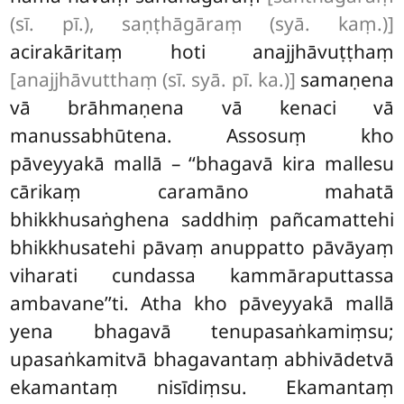
(sī. pī.), saṇṭhāgāraṃ (syā. kaṃ.)]
acirakāritaṃ hoti anajjhāvuṭṭhaṃ
[anajjhāvutthaṃ (sī. syā. pī. ka.)]
samaṇena
vā brāhmaṇena vā kenaci vā
manussabhūtena. Assosuṃ kho
pāveyyakā mallā – ‘‘bhagavā kira mallesu
cārikaṃ caramāno mahatā
bhikkhusaṅghena saddhiṃ pañcamattehi
bhikkhusatehi pāvaṃ anuppatto pāvāyaṃ
viharati cundassa kammāraputtassa
ambavane’’ti. Atha kho pāveyyakā mallā
yena bhagavā tenupasaṅkamiṃsu;
upasaṅkamitvā bhagavantaṃ abhivādetvā
ekamantaṃ nisīdiṃsu. Ekamantaṃ