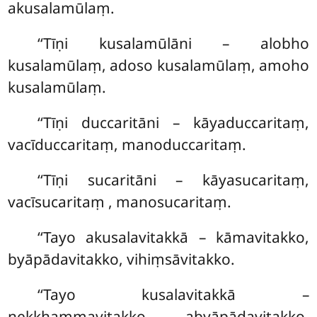
akusalamūlaṃ.
‘‘Tīṇi kusalamūlāni – alobho
kusalamūlaṃ, adoso kusalamūlaṃ, amoho
kusalamūlaṃ.
‘‘Tīṇi duccaritāni – kāyaduccaritaṃ,
vacīduccaritaṃ, manoduccaritaṃ.
‘‘Tīṇi
sucaritāni – kāyasucaritaṃ,
vacīsucaritaṃ
, manosucaritaṃ.
‘‘Tayo akusalavitakkā – kāmavitakko,
byāpādavitakko, vihiṃsāvitakko.
‘‘Tayo kusalavitakkā –
nekkhammavitakko, abyāpādavitakko,