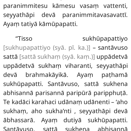
paranimmitesu kāmesu vasaṃ vattenti,
seyyathāpi devā paranimmitavasavattī.
Ayaṃ tatiyā kāmūpapatti.
‘‘Tisso sukhūpapattiyo
[sukhupapattiyo (syā. pī. ka.)]
– santāvuso
sattā
[sattā sukhaṃ (syā. kaṃ.)]
uppādetvā
uppādetvā sukhaṃ viharanti, seyyathāpi
devā brahmakāyikā. Ayaṃ paṭhamā
sukhūpapatti. Santāvuso, sattā sukhena
abhisannā parisannā paripūrā paripphuṭā.
Te kadāci karahaci udānaṃ udānenti – ‘aho
sukhaṃ, aho sukha’nti
, seyyathāpi devā
ābhassarā. Ayaṃ dutiyā sukhūpapatti.
Santāvuso, sattā sukhena abhisannā