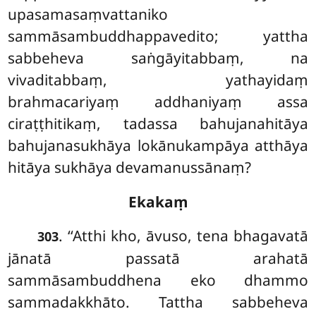
upasamasaṃvattaniko
sammāsambuddhappavedito; yattha
sabbeheva saṅgāyitabbaṃ, na
vivaditabbaṃ, yathayidaṃ
brahmacariyaṃ addhaniyaṃ assa
ciraṭṭhitikaṃ, tadassa bahujanahitāya
bahujanasukhāya lokānukampāya atthāya
hitāya sukhāya devamanussānaṃ?
Ekakaṃ
. ‘‘Atthi
kho, āvuso, tena bhagavatā
303
jānatā passatā arahatā
sammāsambuddhena eko dhammo
sammadakkhāto. Tattha sabbeheva