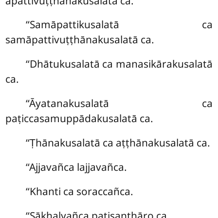
āpattivuṭṭhānakusalatā ca.
‘‘Samāpattikusalatā ca
samāpattivuṭṭhānakusalatā ca.
‘‘Dhātukusalatā
ca manasikārakusalatā
ca.
‘‘Āyatanakusalatā ca
paṭiccasamuppādakusalatā ca.
‘‘Ṭhānakusalatā ca aṭṭhānakusalatā ca.
‘‘Ajjavañca
lajjavañca.
‘‘Khanti ca soraccañca.
‘‘Sākhalyañca paṭisanthāro ca.