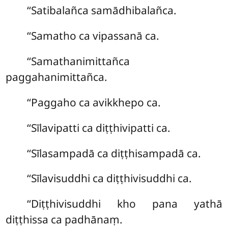
‘‘Satibalañca samādhibalañca.
‘‘Samatho ca vipassanā ca.
‘‘Samathanimittañca
paggahanimittañca.
‘‘Paggaho ca avikkhepo ca.
‘‘Sīlavipatti ca diṭṭhivipatti ca.
‘‘Sīlasampadā ca diṭṭhisampadā ca.
‘‘Sīlavisuddhi
ca diṭṭhivisuddhi ca.
‘‘Diṭṭhivisuddhi kho pana yathā
diṭṭhissa ca padhānaṃ.