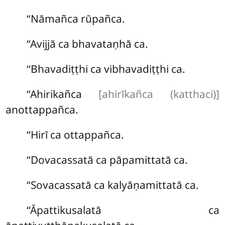
‘‘Nāmañca rūpañca.
‘‘Avijjā ca bhavataṇhā ca.
‘‘Bhavadiṭṭhi ca vibhavadiṭṭhi ca.
‘‘Ahirikañca
[ahirīkañca (katthaci)]
anottappañca.
‘‘Hirī ca ottappañca.
‘‘Dovacassatā ca pāpamittatā ca.
‘‘Sovacassatā ca kalyāṇamittatā ca.
‘‘Āpattikusalatā ca