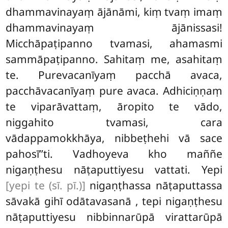
dhammavinayaṃ ājānāmi, kiṃ tvaṃ imaṃ
dhammavinayaṃ ājānissasi!
Micchāpaṭipanno tvamasi, ahamasmi
sammāpaṭipanno. Sahitaṃ me, asahitaṃ
te. Purevacanīyaṃ pacchā avaca,
pacchāvacanīyaṃ pure avaca. Adhiciṇṇaṃ
te viparāvattaṃ, āropito te vādo,
niggahito tvamasi, cara
vādappamokkhāya, nibbeṭhehi vā sace
pahosī’’ti. Vadhoyeva kho maññe
nigaṇṭhesu
nāṭaputtiyesu vattati. Yepi
[yepi te (sī. pī.)]
nigaṇṭhassa nāṭaputtassa
sāvakā gihī odātavasanā
, tepi nigaṇṭhesu
nāṭaputtiyesu nibbinnarūpā virattarūpā