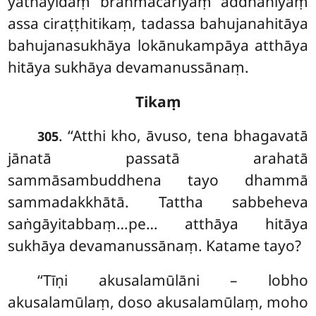
yathayidaṃ brahmacariyaṃ addhaniyaṃ
assa ciraṭṭhitikaṃ, tadassa bahujanahitāya
bahujanasukhāya lokānukampāya atthāya
hitāya sukhāya devamanussānaṃ.
Tikaṃ
. ‘‘Atthi kho, āvuso, tena bhagavatā
305
jānatā passatā arahatā
sammāsambuddhena tayo dhammā
sammadakkhātā. Tattha sabbeheva
saṅgāyitabbaṃ…pe… atthāya hitāya
sukhāya devamanussānaṃ. Katame tayo?
‘‘Tīṇi akusalamūlāni – lobho
akusalamūlaṃ, doso akusalamūlaṃ, moho