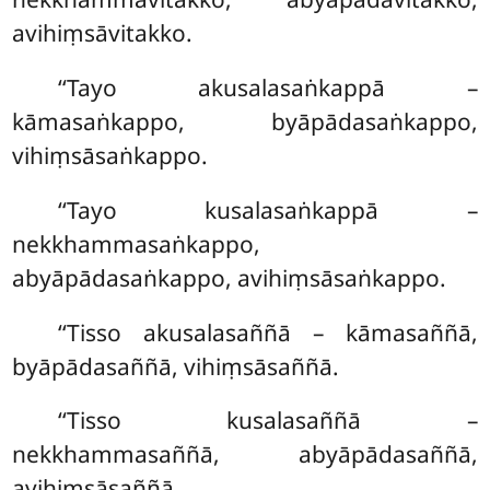
avihiṃsāvitakko.
‘‘Tayo akusalasaṅkappā –
kāmasaṅkappo, byāpādasaṅkappo,
vihiṃsāsaṅkappo.
‘‘Tayo kusalasaṅkappā –
nekkhammasaṅkappo,
abyāpādasaṅkappo, avihiṃsāsaṅkappo.
‘‘Tisso
akusalasaññā – kāmasaññā,
byāpādasaññā, vihiṃsāsaññā.
‘‘Tisso kusalasaññā –
nekkhammasaññā, abyāpādasaññā,
avihiṃsāsaññā.