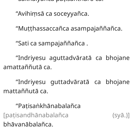
‘‘Avihiṃsā ca soceyyañca.
‘‘Muṭṭhassaccañca asampajaññañca.
‘‘Sati ca sampajaññañca
.
‘‘Indriyesu aguttadvāratā ca bhojane
amattaññutā ca.
‘‘Indriyesu guttadvāratā ca bhojane
mattaññutā ca.
‘‘Paṭisaṅkhānabalañca
[paṭisandhānabalañca (syā.)]
bhāvanābalañca.