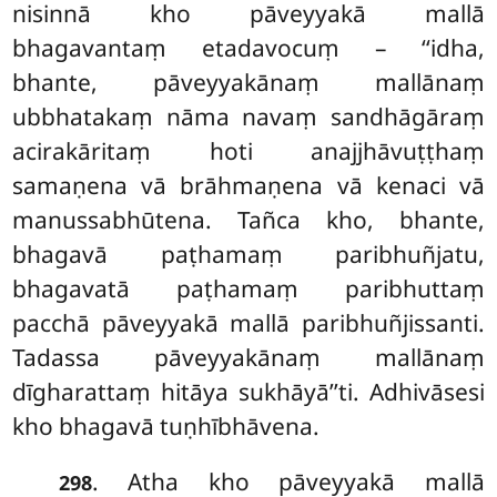
nisinnā kho pāveyyakā mallā
bhagavantaṃ etadavocuṃ – ‘‘idha,
bhante, pāveyyakānaṃ mallānaṃ
ubbhatakaṃ nāma navaṃ sandhāgāraṃ
acirakāritaṃ hoti anajjhāvuṭṭhaṃ
samaṇena vā brāhmaṇena vā kenaci vā
manussabhūtena. Tañca
kho, bhante,
bhagavā paṭhamaṃ paribhuñjatu,
bhagavatā paṭhamaṃ paribhuttaṃ
pacchā pāveyyakā mallā paribhuñjissanti.
Tadassa pāveyyakānaṃ mallānaṃ
dīgharattaṃ hitāya sukhāyā’’ti. Adhivāsesi
kho bhagavā tuṇhībhāvena.
. Atha kho pāveyyakā mallā
298