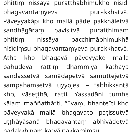
bhittiṃ nissāya puratthābhimukho
nisīdi
bhagavantaṃyeva purakkhatvā.
Pāveyyakāpi kho mallā pāde pakkhāletvā
sandhāgāraṃ pavisitvā puratthimaṃ
bhittiṃ nissāya pacchimābhimukhā
nisīdiṃsu bhagavantaṃyeva purakkhatvā.
Atha kho bhagavā pāveyyake malle
bahudeva rattiṃ dhammiyā kathāya
sandassetvā samādapetvā samuttejetvā
sampahaṃsetvā uyyojesi – ‘‘abhikkantā
kho, vāseṭṭhā, ratti. Yassadāni tumhe
kālaṃ maññathā’’ti. ‘‘Evaṃ, bhante’’ti kho
pāveyyakā mallā bhagavato paṭissutvā
uṭṭhāyāsanā bhagavantaṃ abhivādetvā
padakkhiṇaṃ katvā pakkamiṃsu.