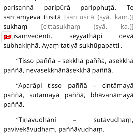
parisannā paripūrā paripphuṭā. Te
santaṃyeva tusitā
[santusitā (syā. kaṃ.)]
sukhaṃ
[cittasukhaṃ (syā. ka.)]
paṭisaṃvedenti, seyyathāpi devā
📜
subhakiṇhā. Ayaṃ tatiyā sukhūpapatti
.
‘‘Tisso paññā – sekkhā paññā, asekkhā
paññā, nevasekkhānāsekkhā paññā.
‘‘Aparāpi tisso paññā – cintāmayā
paññā, sutamayā paññā, bhāvanāmayā
paññā.
‘‘Tīṇāvudhāni – sutāvudhaṃ,
pavivekāvudhaṃ, paññāvudhaṃ.