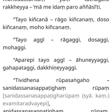
rakkheyya – ‘mā me idaṃ paro aññāsī’ti.
‘‘Tayo
kiñcanā – rāgo kiñcanaṃ, doso
kiñcanaṃ, moho kiñcanaṃ.
‘‘Tayo aggī – rāgaggi, dosaggi,
mohaggi.
‘‘Aparepi tayo aggī – āhuneyyaggi,
gahapataggi, dakkhiṇeyyaggi.
‘‘Tividhena rūpasaṅgaho –
sanidassanasappaṭighaṃ rūpaṃ
[sanidassanasappaṭigharūpaṃ (syā. kaṃ.)
evamitaradvayepi]
,
anidassanasappaṭighaṃ rūpaṃ,