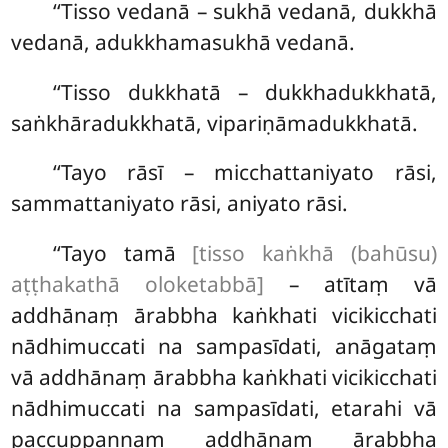
‘‘Tisso vedanā – sukhā vedanā, dukkhā
vedanā, adukkhamasukhā vedanā.
‘‘Tisso dukkhatā – dukkhadukkhatā,
saṅkhāradukkhatā, vipariṇāmadukkhatā.
‘‘Tayo
rāsī
– micchattaniyato rāsi,
sammattaniyato rāsi, aniyato rāsi.
‘‘Tayo tamā
[tisso kaṅkhā (bahūsu)
aṭṭhakathā oloketabbā]
– atītaṃ vā
addhānaṃ ārabbha kaṅkhati vicikicchati
nādhimuccati na sampasīdati, anāgataṃ
vā addhānaṃ ārabbha kaṅkhati vicikicchati
nādhimuccati na sampasīdati, etarahi vā
paccuppannaṃ addhānaṃ ārabbha