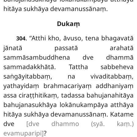
hitāya sukhāya devamanussānaṃ.
Dukaṃ
. ‘‘Atthi
kho, āvuso, tena bhagavatā
304
jānatā passatā arahatā
sammāsambuddhena dve dhammā
sammadakkhātā. Tattha sabbeheva
saṅgāyitabbaṃ, na vivaditabbaṃ,
yathayidaṃ brahmacariyaṃ addhaniyaṃ
assa ciraṭṭhitikaṃ, tadassa bahujanahitāya
bahujanasukhāya lokānukampāya atthāya
hitāya sukhāya devamanussānaṃ. Katame
dve
[dve dhammo (syā. kaṃ.)
evamuparipi]
?