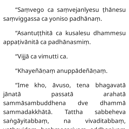
‘‘Saṃvego ca saṃvejanīyesu ṭhānesu
saṃviggassa ca yoniso padhānaṃ.
‘‘Asantuṭṭhitā ca kusalesu dhammesu
appaṭivānitā ca padhānasmiṃ.
‘‘Vijjā
ca vimutti ca.
‘‘Khayeñāṇaṃ anuppādeñāṇaṃ.
‘‘Ime kho, āvuso, tena bhagavatā
jānatā passatā arahatā
sammāsambuddhena dve dhammā
sammadakkhātā. Tattha sabbeheva
saṅgāyitabbaṃ, na vivaditabbaṃ,