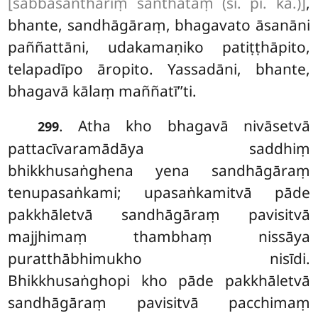
[sabbasanthariṃ santhataṃ (sī. pī. ka.)]
,
bhante, sandhāgāraṃ, bhagavato āsanāni
paññattāni, udakamaṇiko patiṭṭhāpito,
telapadīpo āropito. Yassadāni, bhante,
bhagavā kālaṃ maññatī’’ti.
. Atha kho bhagavā nivāsetvā
299
pattacīvaramādāya saddhiṃ
bhikkhusaṅghena yena sandhāgāraṃ
tenupasaṅkami; upasaṅkamitvā pāde
pakkhāletvā sandhāgāraṃ pavisitvā
majjhimaṃ thambhaṃ nissāya
puratthābhimukho nisīdi.
Bhikkhusaṅghopi kho pāde pakkhāletvā
sandhāgāraṃ pavisitvā pacchimaṃ