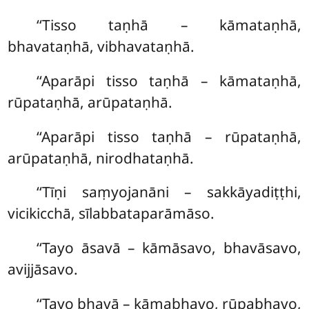
‘‘Tisso
taṇhā – kāmataṇhā,
bhavataṇhā, vibhavataṇhā.
‘‘Aparāpi tisso taṇhā – kāmataṇhā,
rūpataṇhā, arūpataṇhā.
‘‘Aparāpi tisso taṇhā – rūpataṇhā,
arūpataṇhā, nirodhataṇhā.
‘‘Tīṇi
saṃyojanāni – sakkāyadiṭṭhi,
vicikicchā, sīlabbataparāmāso.
‘‘Tayo āsavā – kāmāsavo, bhavāsavo,
avijjāsavo.
‘‘Tayo bhavā – kāmabhavo, rūpabhavo,