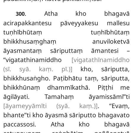
. Atha kho bhagavā
300
acirapakkantesu pāveyyakesu mallesu
tuṇhībhūtaṃ tuṇhībhūtaṃ
bhikkhusaṃghaṃ anuviloketvā
āyasmantaṃ sāriputtaṃ āmantesi –
‘‘vigatathinamiddho
[vigatathīnamiddho
(sī. syā. kaṃ. pī.)]
kho, sāriputta,
bhikkhusaṅgho. Paṭibhātu taṃ, sāriputta,
bhikkhūnaṃ dhammīkathā. Piṭṭhi me
āgilāyati. Tamahaṃ āyamissāmī’’ti
[āyameyyāmīti (syā. kaṃ.)]
. ‘‘Evaṃ,
bhante’’ti kho āyasmā sāriputto bhagavato
paccassosi. Atha kho bhagavā