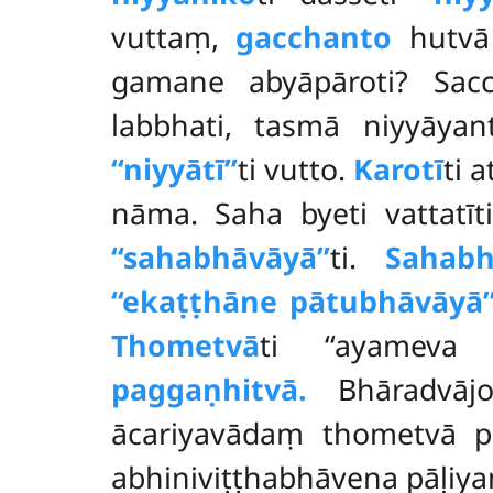
vuttaṃ,
gacchanto
hutv
gamane abyāpāroti? Sac
labbhati, tasmā niyyāya
‘‘niyyātī’’
ti vutto.
Karotī
ti 
nāma. Saha byeti vattatī
‘‘sahabhāvāyā’’
ti.
Sahab
‘‘ekaṭṭhāne pātubhāvāyā’
Thometvā
ti ‘‘ayameva 
paggaṇhitvā.
Bhāradvājo
ācariyavādaṃ thometvā pa
abhiniviṭṭhabhāvena pāḷiy