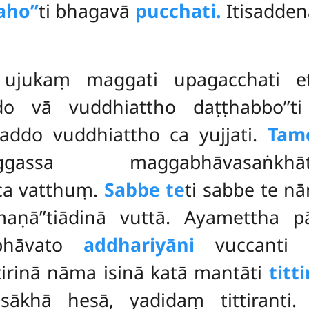
aho’’
ti bhagavā
pucchati.
Itisadden
aṃ ujukaṃ maggati upagacchati 
 vā vuddhiattho daṭṭhabbo’’ti
saddo vuddhiattho ca yujjati.
Tam
assa maggabhāvasaṅkhā
a vatthuṃ.
Sabbe te
ti sabbe te n
maṇā’’tiādinā vuttā. Ayamettha 
ibhāvato
addhariyāni
vuccanti ya
tirinā nāma isinā katā mantāti
titti
asākhā hesā, yadidaṃ tittiranti