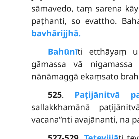
sāmavedo, taṃ sarena kāy
paṭhanti, so evattho. Ba
bavhārijjhā.
Bahūnī
ti etthāyaṃ 
gāmassa vā nigamassa 
nānāmaggā ekaṃsato brah
525
.
Paṭijānitvā 
sallakkhamānā paṭijān
vacana’’nti avajānanti, na pa
527-529
.
Te
tevijjā
ti te