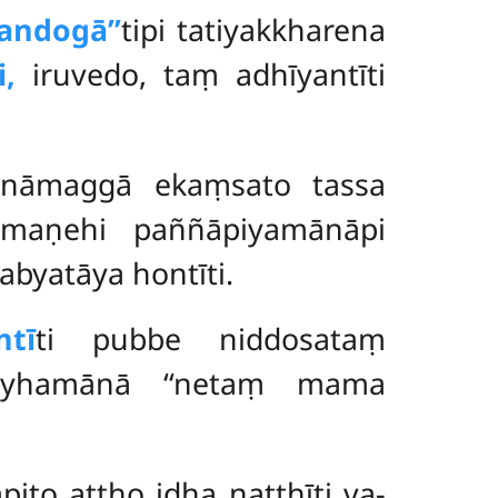
handogā’’
tipi tatiyakkharena
i,
iruvedo, taṃ adhīyantīti
ānāmaggā ekaṃsato tassa
maṇehi paññāpiyamānāpi
yatāya hontīti.
tī
ti pubbe niddosataṃ
gayhamānā ‘‘netaṃ mama
pito attho idha natthīti va-