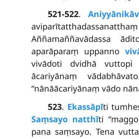
521-522
.
Aniyyānikā
aviparītatthadassanatt
Aññamaññavādassa ādi
aparāparaṃ uppanno
viv
vivādoti dvidhā vuttop
ācariyānaṃ vādabhāva
‘‘nānāācariyānaṃ vādo nānā
523
.
Ekassāpī
ti
tumhes
Saṃsayo natthī
ti ‘‘magg
pana saṃsayo. Tena vuttaṃ