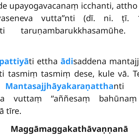
de upayogavacanaṃ icchanti, attho 
seneva vutta’’nti (dī. ni. ṭī. 
ti taruṇambarukkhasamūhe.
pattiyā
ti ettha
ādi
saddena mantaj
ti tasmiṃ tasmiṃ dese, kule vā. T
.
Mantasajjhāyakaraṇattha
nti 
ena vuttaṃ ‘‘aññesaṃ bahūnaṃ p
ā tīre.
Maggāmaggakathāvaṇṇanā