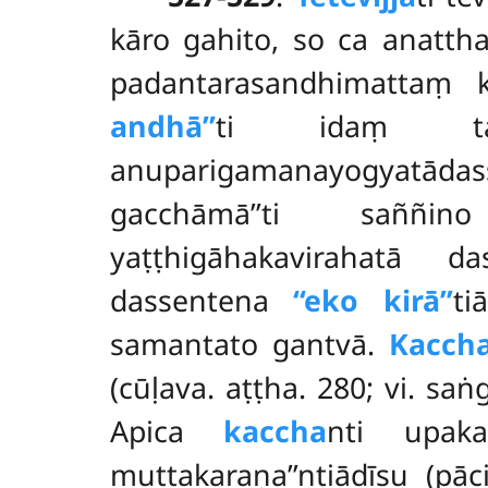
kāro gahito, so ca anatth
padantarasandhimattaṃ 
andhā’’
ti idaṃ tas
anuparigamanayogyatā
gacchāmā’’ti saññi
yaṭṭhigāhakavirahatā 
dassentena
‘‘eko kirā’’
ti
samantato
gantvā.
Kacch
(cūḷava. aṭṭha. 280; vi. sa
Apica
kaccha
nti upak
muttakaraṇa’’ntiādīsu (pā