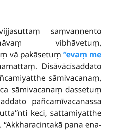
vijjasuttaṃ saṃvaṇṇento
hāvaṃ vibhāvetuṃ,
āvaṃ vā pakāsetuṃ
‘‘evaṃ me
mamattaṃ. Disāvācīsaddato
añcamiyatthe sāmivacanaṃ,
he ca sāmivacanaṃ dassetuṃ
īsaddato pañcamīvacanassa
a’’nti keci, sattamiyatthe
 ‘‘Akkharacintakā pana ena-