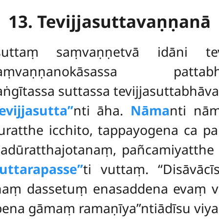
13. Tevijjasuttavaṇṇanā
asuttaṃ saṃvaṇṇetvā idāni te
ṃvaṇṇanokāsassa pattab
aṅgītassa suttassa tevijjasuttabh
ijjasutta’’
nti āha.
Nāma
nti nā
uratthe icchito, tappayogena ca p
na adūratthajotanaṃ, pañcamiyatt
ttarapasse’’
ti vuttaṃ. ‘‘Disāvāc
haṃ dassetuṃ enasaddena evaṃ vutt
ena gāmaṃ ramaṇīya’’ntiādīsu viya.