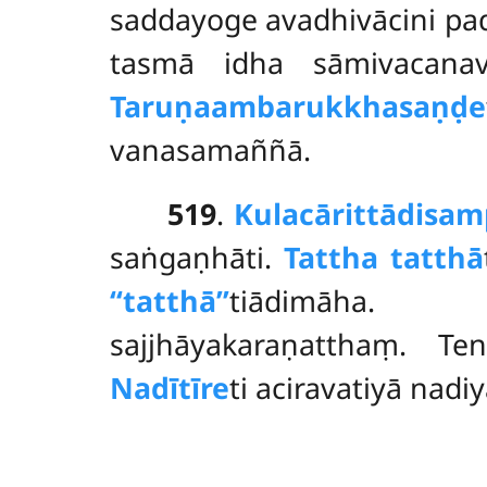
saddayoge avadhivācini pa
tasmā idha sāmivacanava
Taruṇaambarukkhasaṇḍe
vanasamaññā.
519
.
Kulacārittādisam
saṅgaṇhāti.
Tattha tatthā
‘‘tatthā’’
tiādimāha
sajjhāyakaraṇatthaṃ. T
Nadītīre
ti aciravatiyā nadiy