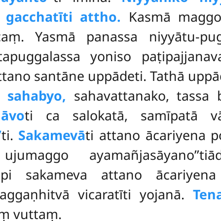
ā
gacchatīti attho.
Kasmā maggo ‘‘
caṃ. Yasmā panassa niyyātu-pug
ntapuggalassa yoniso paṭipajjan
attano santāne uppādeti. Tathā uppā
ti
sahabyo,
sahavattanako, tassa
hāvo
ti ca salokatā, samīpatā v
’
ti.
Sakamevā
ti attano ācariyena 
ujumaggo ayamañjasāyano’’tiā
pi sakameva attano ācariyena 
ggaṇhitvā vicaratīti yojanā.
Ten
aṃ vuttaṃ.