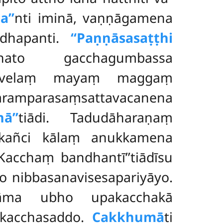
a’’
nti iminā, vaṇṇāgamena
ndhapanti.
‘‘Paṇṇāsasaṭṭhi
to gacchagumbassa
aṃ velaṃ mayaṃ maggaṃ
arasaṃsattavacanena
ā’’
tiādi. Tadudāharaṇaṃ
 kañci kālaṃ anukkamena
Kacchaṃ bandhantī’’tiādīsu
ddo nibbasanavisesapariyāyo.
nāma ubho upakacchakā
o kacchasaddo.
Cakkhumā
ti