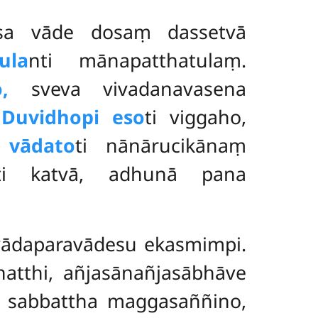
ssa vāde dosaṃ dassetvā
ula
nti mānapatthatulaṃ.
,
sveva vivadanavasena
.
Duvidhopi eso
ti viggaho,
 vādato
ti nānārucikānaṃ
i katvā, adhunā pana
vādaparavādesu ekasmimpi.
natthi, añjasānañjasābhāve
i sabbattha
maggasaññino,