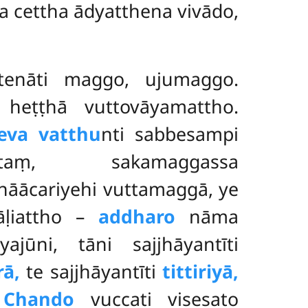
a cettha ādyatthena vivādo,
etenāti maggo, ujumaggo.
 heṭṭhā vuttovāyamattho.
eva vatthu
nti sabbesampi
taṃ, sakamaggassa
ānāācariyehi vuttamaggā, ye
pāḷiattho –
addharo
nāma
jūni, tāni sajjhāyantīti
rā,
te sajjhāyantīti
tittiriyā,
.
Chando
vuccati visesato