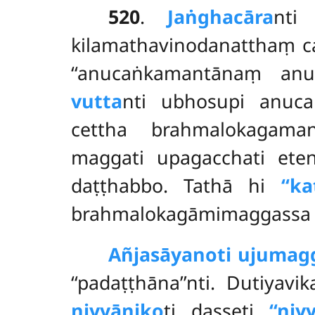
520
.
Jaṅghacāra
nti
kilamathavinodanatthaṃ car
‘‘anucaṅkamantānaṃ anuv
vutta
nti ubhosupi
anuc
cettha brahmalokagama
maggati upagacchati ete
daṭṭhabbo. Tathā hi
‘‘k
brahmalokagāmimaggassa 
Añjasāyanoti ujumag
‘‘padaṭṭhāna’’nti. Dutiyav
niyyāniko
ti dasseti
‘‘niy