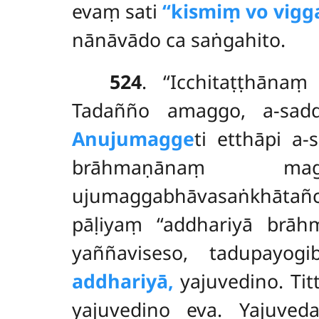
evaṃ sati
‘‘kismiṃ vo vigg
nānāvādo ca saṅgahito.
524
. ‘‘Icchitaṭṭhān
Tadañño amaggo, a-saddo
Anujumagge
ti etthāpi a-
brāhmaṇānaṃ magg
ujumaggabhāvasaṅkhātañc
pāḷiyaṃ ‘‘addhariyā brāh
yaññaviseso, tadupayog
addhariyā,
yajuvedino. Tit
yajuvedino eva. Yajuved