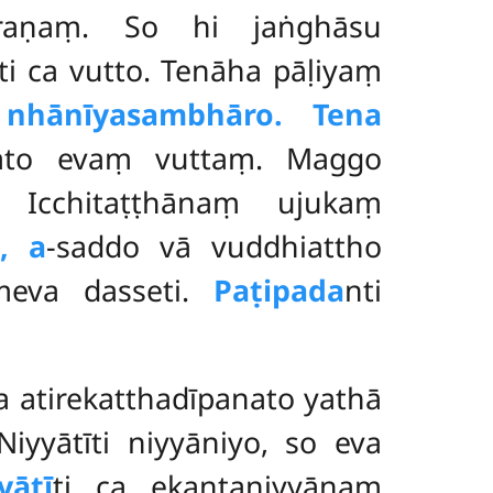
araṇaṃ. So hi jaṅghāsu
ti ca vutto. Tenāha pāḷiyaṃ
i
nhānīyasambhāro. Tena
ato evaṃ vuttaṃ. Maggo
 Icchitaṭṭhānaṃ ujukaṃ
, a
-saddo vā vuddhiattho
meva dasseti.
Paṭipada
nti
 atirekatthadīpanato yathā
Niyyātīti niyyāniyo, so eva
yātī
ti ca ekantaniyyānaṃ