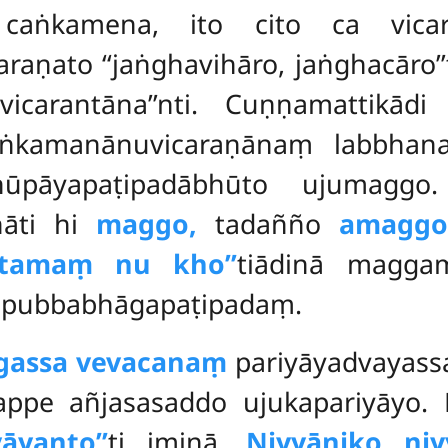
 caṅkamena, ito cito ca vic
aṇato ‘‘jaṅghavihāro, jaṅghacāro’’
icarantāna’’nti. Cuṇṇamattikād
aṅkamanānuvicaraṇānaṃ labbhan
nūpāyapaṭipadābhūto ujumaggo.
nāti
hi
maggo,
tadañño
amaggo
atamaṃ nu kho’’
tiādinā magga
pubbabhāgapaṭipadaṃ.
gassa vevacanaṃ
pariyāyadvayassa
ikappe añjasasaddo ujukapariyāyo. 
yāyanto’’
ti iminā.
Niyyāniko niy