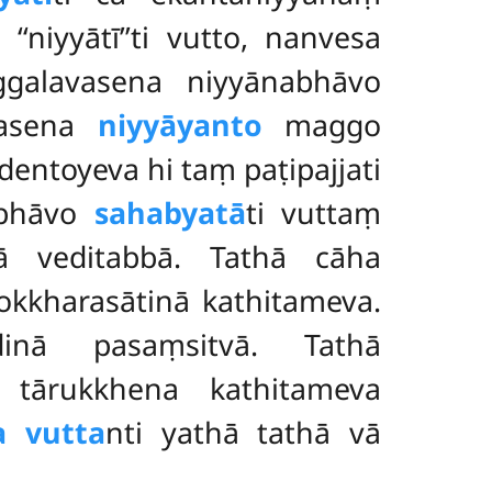
niyyātī’’ti vutto, nanvesa
galavasena niyyānabhāvo
avasena
niyyāyanto
maggo
dentoyeva hi taṃ paṭipajjati
 bhāvo
sahabyatā
ti vuttaṃ
ā veditabbā. Tathā cāha
pokkharasātinā kathitameva.
dinā pasaṃsitvā. Tathā
tārukkhena kathitameva
a vutta
nti yathā tathā vā