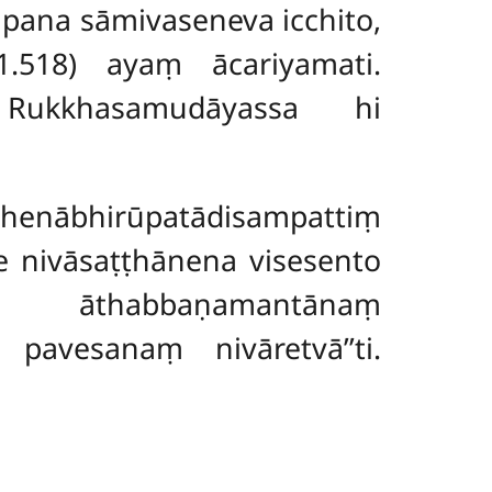
pana sāmivaseneva icchito,
1.518) ayaṃ ācariyamati.
 Rukkhasamudāyassa hi
jhenābhirūpatādisampattiṃ
e nivāsaṭṭhānena visesento
āthabbaṇamantānaṃ
avesanaṃ nivāretvā’’ti.