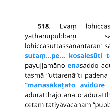
518
. Evaṃ
lohicc
yathānupubbaṃ sa
lohiccasuttassānantaraṃ s
sutaṃ…pe… kosalesūti tev
payujjamāno
ena
saddo ad
tasmā ‘‘uttarenā’’ti pade
‘‘manasākaṭato avidūre u
adūratthajotanato adūratt
cetaṃ tatiyāvacanaṃ ‘‘pubb