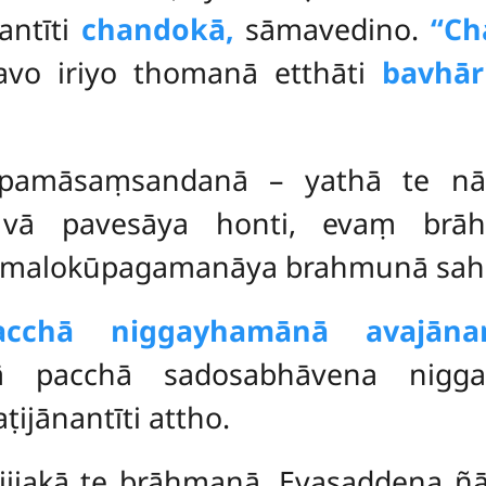
antīti
chandokā,
sāmavedino.
‘‘C
havo iriyo thomanā etthāti
bavhār
upamāsaṃsandanā – yathā te n
vā pavesāya honti, evaṃ brāh
malokūpagamanāya brahmunā sahab
pacchā niggayhamānā avajānan
itvā pacchā sadosabhāvena nig
ṭijānantīti attho.
vijjakā te brāhmaṇā. Evasaddena ñā