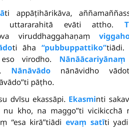
vā
ti appāṭihārikāva, aññamañña
haṃ uttararahitā evāti attho.
T
tova viruddhaggahaṇaṃ
viggaho
ādo
ti āha
‘‘pubbuppattiko’’
tiādi
i eso virodho.
Nānāācariyānaṃ
to.
Nānāvādo
nānāvidho vādot
vādo’’ti pāṭho.
u dvīsu ekassāpi.
Ekasmi
nti saka
o nu kho, na maggo’’ti vicikicchā 
 ‘‘esa kirā’’tiādi
evaṃ satī
ti yad