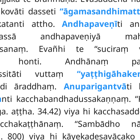
akovāti dasseti
‘‘āgamasandhimatt
katanti attho.
Andhapaveṇī
ti a
sā andhapaveṇiyā maha
dassanaṃ. Evañhi te ‘‘sucir
no honti. Andhānaṃ paramp
dassitāti vuttaṃ
‘‘yaṭṭhigāhaken
ādi āraddhaṃ.
Anuparigantvā
ti
a
nti kacchabandhadussakaṇṇaṃ. ‘‘
ṅga. aṭṭha. 34.42) viya hi kacchasa
acchakaṭṭhānaṃ. ‘‘Sambādho 
ci. 800) viya hi kāyekadesavācak