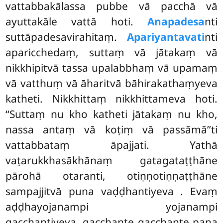
vattabbakālassa pubbe vā pacchā vā
ayuttakāle vattā hoti.
Anapadesa
nti
suttāpadesavirahitaṃ.
Apariyantavati
nti
aparicchedaṃ, suttaṃ vā jātakaṃ vā
nikkhipitvā tassa upalabbhaṃ vā upamaṃ
vā vatthuṃ vā āharitvā bāhirakathaṃyeva
katheti. Nikkhittaṃ nikkhittameva hoti.
‘‘Suttaṃ nu kho katheti jātakaṃ nu kho,
nassa antaṃ vā koṭiṃ vā passāmā’’ti
vattabbataṃ āpajjati. Yathā
vaṭarukkhasākhānaṃ gatagataṭṭhāne
pārohā otaranti, otiṇṇotiṇṇaṭṭhāne
sampajjitvā puna vaḍḍhantiyeva
. Evaṃ
aḍḍhayojanampi yojanampi
gacchantiyeva, gacchante gacchante pana