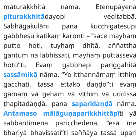
māturakkhitā nāma. Etenupāyena
piturakkhitā
dayopi veditabbā.
Sabhāgakulāni pana kucchigatesupi
gabbhesu katikaṃ karonti – ‘‘sace mayhaṃ
putto hoti, tuyhaṃ dhītā, aññattha
gantuṃ na labhissati, mayhaṃ puttasseva
hotū’’ti. Evaṃ gabbhepi pariggahitā
sassāmikā
nāma. ‘‘Yo itthannāmaṃ itthiṃ
gacchati, tassa ettako daṇḍo’’ti evaṃ
gāmaṃ vā gehaṃ vā vīthiṃ vā uddissa
ṭhapitadaṇḍā, pana
saparidaṇḍā
nāma.
Antamaso mālāguṇaparikkhittāpī
ti yā
sabbantimena paricchedena, ‘‘esā me
bhariyā bhavissatī’’ti saññāya tassā upari