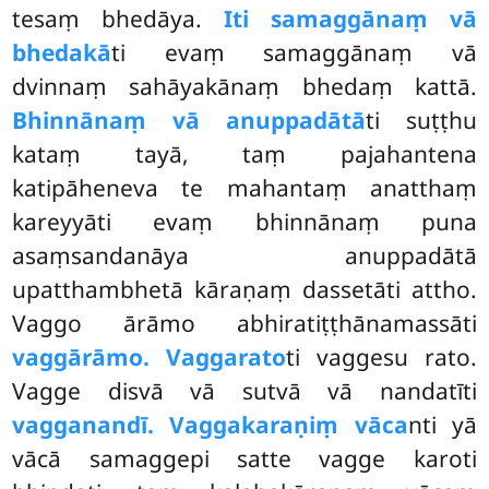
tesaṃ bhedāya.
Iti samaggānaṃ vā
bhedakā
ti evaṃ samaggānaṃ vā
dvinnaṃ sahāyakānaṃ bhedaṃ
kattā.
Bhinnānaṃ vā anuppadātā
ti suṭṭhu
kataṃ tayā, taṃ pajahantena
katipāheneva te mahantaṃ anatthaṃ
kareyyāti evaṃ bhinnānaṃ puna
asaṃsandanāya anuppadātā
upatthambhetā kāraṇaṃ dassetāti attho.
Vaggo ārāmo abhiratiṭṭhānamassāti
vaggārāmo. Vaggarato
ti vaggesu rato.
Vagge disvā vā sutvā vā nandatīti
vagganandī. Vaggakaraṇiṃ vāca
nti yā
vācā samaggepi satte vagge karoti