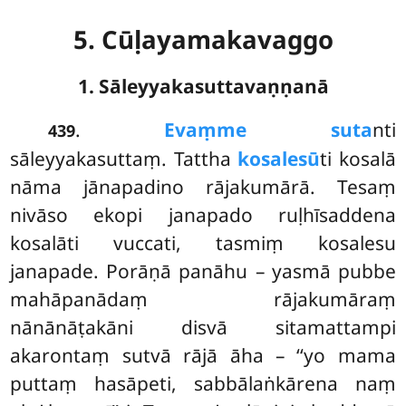
5. Cūḷayamakavaggo
1. Sāleyyakasuttavaṇṇanā
.
Evaṃ
me suta
nti
439
sāleyyakasuttaṃ. Tattha
kosalesū
ti kosalā
nāma jānapadino rājakumārā. Tesaṃ
nivāso ekopi janapado ruḷhīsaddena
kosalāti vuccati, tasmiṃ kosalesu
janapade. Porāṇā panāhu – yasmā pubbe
mahāpanādaṃ rājakumāraṃ
nānānāṭakāni disvā sitamattampi
akarontaṃ sutvā rājā āha – ‘‘yo mama
puttaṃ hasāpeti, sabbālaṅkārena naṃ