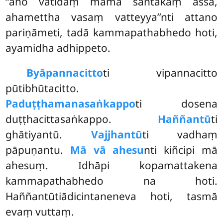
‘‘aho vatidaṃ mama santakaṃ assa,
ahamettha vasaṃ vatteyya’’nti attano
pariṇāmeti, tadā kammapathabhedo hoti,
ayamidha adhippeto.
Byāpannacitto
ti vipannacitto
pūtibhūtacitto.
Paduṭṭhamanasaṅkappo
ti dosena
duṭṭhacittasaṅkappo.
Haññantū
ti
ghātiyantū.
Vajjhantū
ti vadhaṃ
pāpuṇantu.
Mā vā ahesu
nti kiñcipi mā
ahesuṃ. Idhāpi kopamattakena
kammapathabhedo na hoti.
Haññantūtiādicintaneneva hoti, tasmā
evaṃ vuttaṃ.