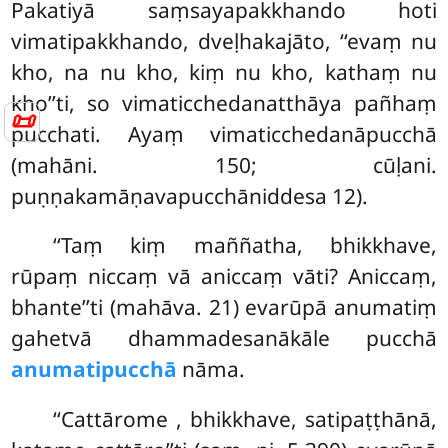
Pakatiyā saṃsayapakkhando hoti
vimatipakkhando, dveḷhakajāto, ‘‘evaṃ nu
kho, na nu kho, kiṃ nu kho, kathaṃ nu
kho’’ti, so vimaticchedanatthāya
pañhaṃ
📜
pucchati. Ayaṃ vimaticchedanāpucchā
(mahāni. 150; cūḷani.
puṇṇakamāṇavapucchāniddesa 12).
‘‘Taṃ kiṃ maññatha, bhikkhave,
rūpaṃ niccaṃ vā aniccaṃ vāti? Aniccaṃ,
bhante’’ti (mahāva. 21) evarūpā anumatiṃ
gahetvā dhammadesanākāle pucchā
anumatipucchā
nāma.
‘‘Cattārome
, bhikkhave, satipaṭṭhānā,