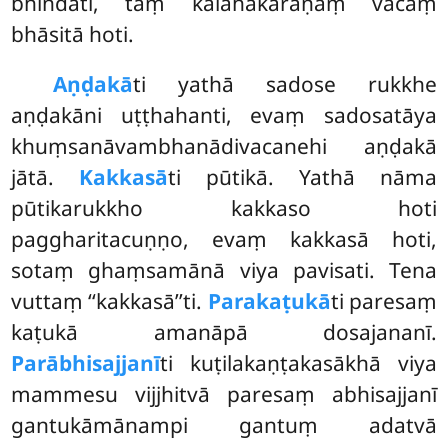
bhindati, taṃ kalahakāraṇaṃ vācaṃ
bhāsitā hoti.
Aṇḍakā
ti yathā sadose rukkhe
aṇḍakāni uṭṭhahanti, evaṃ sadosatāya
khuṃsanāvambhanādivacanehi aṇḍakā
jātā.
Kakkasā
ti pūtikā. Yathā nāma
pūtikarukkho kakkaso hoti
paggharitacuṇṇo, evaṃ kakkasā hoti,
sotaṃ ghaṃsamānā viya pavisati. Tena
vuttaṃ ‘‘kakkasā’’ti.
Parakaṭukā
ti paresaṃ
kaṭukā amanāpā dosajananī.
Parābhisajjanī
ti kuṭilakaṇṭakasākhā viya
mammesu vijjhitvā paresaṃ abhisajjanī
gantukāmānampi gantuṃ adatvā