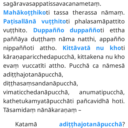
sagāravasappatissavacanametaṃ.
Mahākoṭṭhiko
ti tassa therassa nāmaṃ.
Paṭisallānā vuṭṭhito
ti phalasamāpattito
vuṭṭhito.
Duppañño duppañño
ti ettha
paññāya duṭṭhaṃ nāma natthi, appañño
nippaññoti attho.
Kittāvatā nu kho
ti
kāraṇaparicchedapucchā, kittakena nu kho
evaṃ vuccatīti
attho. Pucchā ca nāmesā
adiṭṭhajotanāpucchā,
diṭṭhasaṃsandanāpucchā,
vimaticchedanāpucchā, anumatipucchā,
kathetukamyatāpucchāti pañcavidhā hoti.
Tāsamidaṃ nānākaraṇaṃ –
Katamā
adiṭṭhajotanāpucchā
?