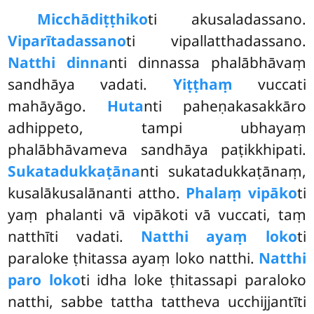
Micchādiṭṭhiko
ti akusaladassano.
Viparītadassano
ti vipallatthadassano.
Natthi dinna
nti dinnassa phalābhāvaṃ
sandhāya vadati.
Yiṭṭhaṃ
vuccati
mahāyāgo.
Huta
nti paheṇakasakkāro
adhippeto, tampi ubhayaṃ
phalābhāvameva
sandhāya paṭikkhipati.
Sukatadukkaṭāna
nti sukatadukkaṭānaṃ,
kusalākusalānanti attho.
Phalaṃ vipāko
ti
yaṃ phalanti vā vipākoti vā vuccati, taṃ
natthīti vadati.
Natthi ayaṃ loko
ti
paraloke ṭhitassa ayaṃ loko natthi.
Natthi
paro loko
ti idha loke ṭhitassapi paraloko
natthi, sabbe tattha tattheva ucchijjantīti