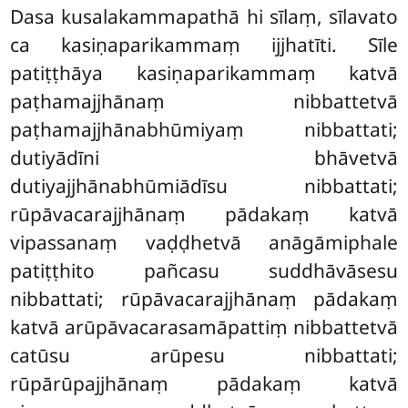
Dasa kusalakammapathā hi sīlaṃ, sīlavato
ca kasiṇaparikammaṃ ijjhatīti. Sīle
patiṭṭhāya kasiṇaparikammaṃ katvā
paṭhamajjhānaṃ nibbattetvā
paṭhamajjhānabhūmiyaṃ nibbattati;
dutiyādīni bhāvetvā
dutiyajjhānabhūmiādīsu nibbattati;
rūpāvacarajjhānaṃ pādakaṃ katvā
vipassanaṃ vaḍḍhetvā anāgāmiphale
patiṭṭhito pañcasu suddhāvāsesu
nibbattati; rūpāvacarajjhānaṃ pādakaṃ
katvā arūpāvacarasamāpattiṃ nibbattetvā
catūsu arūpesu nibbattati;
rūpārūpajjhānaṃ pādakaṃ katvā