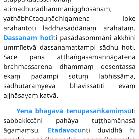
atimadhuradhammanigghosānaṃ,
yathābhūtaguṇādhigamena loke
arahantoti laddhasaddānaṃ arahataṃ.
Dassanaṃ hotī
ti pasādasommāni akkhīni
ummīletvā dassanamattampi sādhu hoti.
Sace pana aṭṭhaṅgasamannāgatena
brahmassarena dhammaṃ
desentassa
ekaṃ padampi sotuṃ labhissāma,
sādhutaraṃyeva bhavissatīti evaṃ
ajjhāsayaṃ katvā.
Yena bhagavā tenupasaṅkamiṃsū
ti
sabbakiccāni pahāya tuṭṭhamānasā
āgamaṃsu.
Etadavocu
nti duvidhā hi