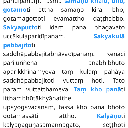
paridīpanaṃ. Tasmā
samaṇo khalu, bho,
gotamo
ti ettha samaṇo kira, bho,
gotamagottoti evamattho daṭṭhabbo.
Sakyaputto
ti idaṃ pana bhagavato
uccākulaparidīpanaṃ.
Sakyakulā
pabbajito
ti
saddhāpabbajitabhāvadīpanaṃ. Kenaci
pārijuññena anabhibhūto
aparikkhīṇaṃyeva taṃ kulaṃ pahāya
saddhāpabbajitoti vuttaṃ hoti. Tato
paraṃ vuttatthameva.
Taṃ kho panā
ti
itthambhūtākhyānatthe
upayogavacanaṃ, tassa kho pana bhoto
gotamassāti attho.
Kalyāṇo
ti
kalyāṇaguṇasamannāgato, seṭṭhoti