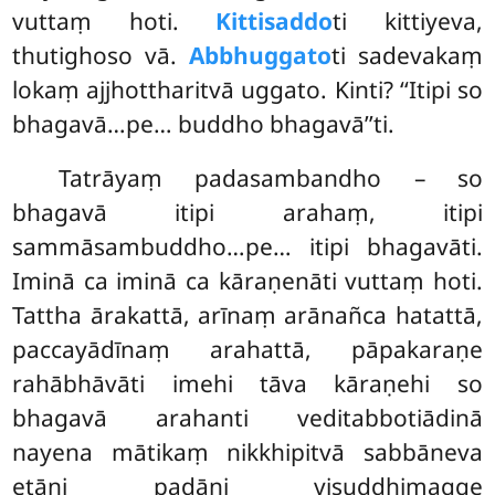
vuttaṃ hoti.
Kittisaddo
ti kittiyeva,
thutighoso vā.
Abbhuggato
ti sadevakaṃ
lokaṃ ajjhottharitvā uggato. Kinti? ‘‘Itipi so
bhagavā…pe… buddho bhagavā’’ti.
Tatrāyaṃ padasambandho – so
bhagavā itipi arahaṃ, itipi
sammāsambuddho…pe… itipi bhagavāti.
Iminā ca iminā ca kāraṇenāti vuttaṃ hoti.
Tattha ārakattā, arīnaṃ arānañca hatattā,
paccayādīnaṃ arahattā, pāpakaraṇe
rahābhāvāti imehi tāva kāraṇehi so
bhagavā arahanti veditabbotiādinā
nayena mātikaṃ nikkhipitvā sabbāneva
etāni padāni visuddhimagge