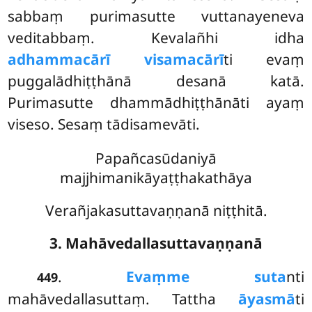
sabbaṃ purimasutte vuttanayeneva
veditabbaṃ. Kevalañhi idha
adhammacārī visamacārī
ti evaṃ
puggalādhiṭṭhānā desanā katā.
Purimasutte dhammādhiṭṭhānāti ayaṃ
viseso. Sesaṃ tādisamevāti.
Papañcasūdaniyā
majjhimanikāyaṭṭhakathāya
Verañjakasuttavaṇṇanā niṭṭhitā.
3. Mahāvedallasuttavaṇṇanā
.
Evaṃ
me suta
nti
449
mahāvedallasuttaṃ. Tattha
āyasmā
ti