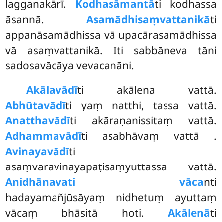
lagganakārī.
Kodhasāmantā
ti kodhassa
āsannā.
Asamādhisaṃvattanikā
ti
appanāsamādhissa vā upacārasamādhissa
vā asaṃvattanikā. Iti sabbāneva tāni
sadosavācāya vevacanāni.
Akālavādī
ti akālena vattā.
Abhūtavādī
ti yaṃ natthi, tassa vattā.
Anatthavādī
ti akāraṇanissitaṃ vattā.
Adhammavādī
ti asabhāvaṃ vattā
.
Avinayavādī
ti
asaṃvaravinayapaṭisaṃyuttassa vattā.
Anidhānavati vāca
nti
hadayamañjūsāyaṃ nidhetuṃ ayuttaṃ
vācaṃ bhāsitā hoti.
Akālenā
ti