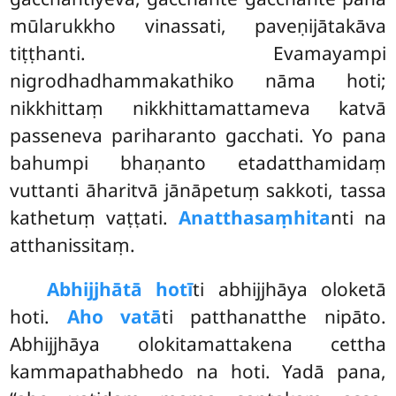
mūlarukkho vinassati, paveṇijātakāva
tiṭṭhanti. Evamayampi
nigrodhadhammakathiko nāma hoti;
nikkhittaṃ nikkhittamattameva katvā
passeneva pariharanto gacchati. Yo pana
bahumpi bhaṇanto etadatthamidaṃ
vuttanti āharitvā jānāpetuṃ sakkoti, tassa
kathetuṃ vaṭṭati.
Anatthasaṃhita
nti na
atthanissitaṃ.
Abhijjhātā hotī
ti abhijjhāya oloketā
hoti.
Aho vatā
ti patthanatthe nipāto.
Abhijjhāya olokitamattakena cettha
kammapathabhedo na hoti. Yadā pana,