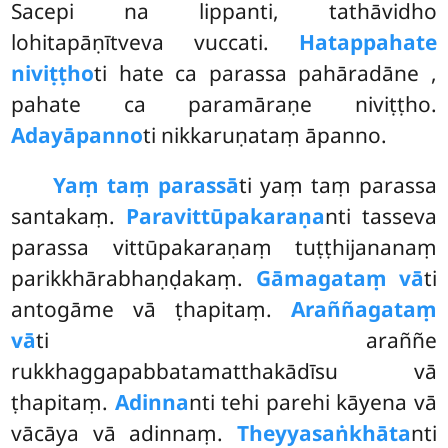
Sacepi na lippanti, tathāvidho
lohitapāṇītveva vuccati.
Hatappahate
niviṭṭho
ti hate ca parassa pahāradāne
,
pahate ca paramāraṇe niviṭṭho.
Adayāpanno
ti nikkaruṇataṃ āpanno.
Yaṃ taṃ parassā
ti yaṃ taṃ parassa
santakaṃ.
Paravittūpakaraṇa
nti tasseva
parassa vittūpakaraṇaṃ tuṭṭhijananaṃ
parikkhārabhaṇḍakaṃ.
Gāmagataṃ vā
ti
antogāme vā ṭhapitaṃ.
Araññagataṃ
vā
ti araññe
rukkhaggapabbatamatthakādīsu vā
ṭhapitaṃ.
Adinna
nti tehi parehi kāyena vā
vācāya vā adinnaṃ.
Theyyasaṅkhāta
nti