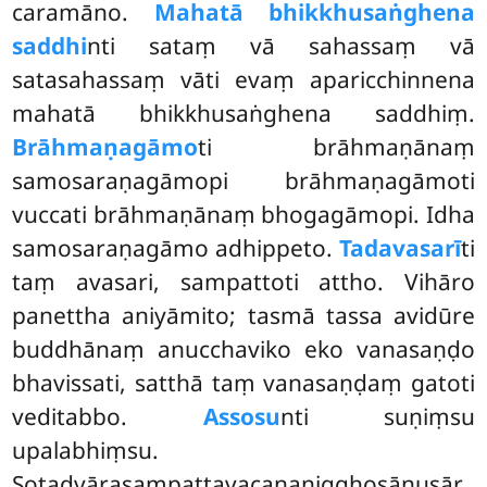
caramāno.
Mahatā bhikkhusaṅghena
saddhi
nti sataṃ vā sahassaṃ vā
satasahassaṃ vāti evaṃ aparicchinnena
mahatā bhikkhusaṅghena saddhiṃ.
Brāhmaṇagāmo
ti brāhmaṇānaṃ
samosaraṇagāmopi brāhmaṇagāmoti
vuccati brāhmaṇānaṃ bhogagāmopi. Idha
samosaraṇagāmo adhippeto.
Tadavasarī
ti
taṃ avasari, sampattoti attho. Vihāro
panettha aniyāmito; tasmā tassa avidūre
buddhānaṃ anucchaviko eko vanasaṇḍo
bhavissati, satthā taṃ vanasaṇḍaṃ gatoti
veditabbo.
Assosu
nti suṇiṃsu
upalabhiṃsu.
Sotadvārasampattavacananigghosānusār