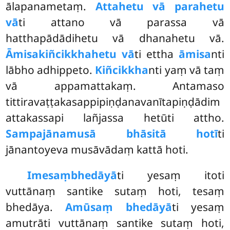
ālapanametaṃ.
Attahetu vā parahetu
vā
ti attano vā parassa vā
hatthapādādihetu vā dhanahetu vā.
Āmisakiñcikkhahetu vā
ti ettha
āmisa
nti
lābho adhippeto.
Kiñcikkha
nti yaṃ vā taṃ
vā appamattakaṃ. Antamaso
tittiravaṭṭakasappipiṇḍanavanītapiṇḍādim
attakassapi lañjassa hetūti attho.
Sampajānamusā bhāsitā hotī
ti
jānantoyeva musāvādaṃ kattā hoti.
Imesaṃ
bhedāyā
ti yesaṃ itoti
vuttānaṃ santike sutaṃ hoti, tesaṃ
bhedāya.
Amūsaṃ bhedāyā
ti yesaṃ
amutrāti vuttānaṃ santike sutaṃ hoti,