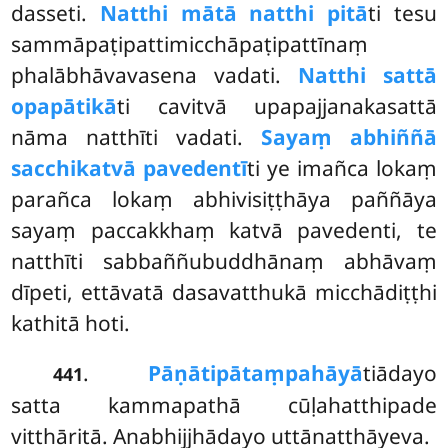
dasseti.
Natthi mātā natthi pitā
ti tesu
sammāpaṭipattimicchāpaṭipattīnaṃ
phalābhāvavasena vadati.
Natthi sattā
opapātikā
ti cavitvā upapajjanakasattā
nāma natthīti vadati.
Sayaṃ abhiññā
sacchikatvā pavedentī
ti ye imañca lokaṃ
parañca lokaṃ abhivisiṭṭhāya paññāya
sayaṃ paccakkhaṃ katvā pavedenti, te
natthīti sabbaññubuddhānaṃ abhāvaṃ
dīpeti, ettāvatā dasavatthukā micchādiṭṭhi
kathitā hoti.
.
Pāṇātipātaṃ
pahāyā
tiādayo
441
satta kammapathā cūḷahatthipade
vitthāritā. Anabhijjhādayo uttānatthāyeva.