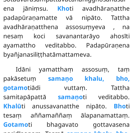
ena jāniṃsu.
Kho
ti avadhāraṇatthe
padapūraṇamatte vā nipāto. Tattha
avadhāraṇatthena assosuṃyeva
, na
nesaṃ koci savanantarāyo ahosīti
ayamattho veditabbo. Padapūraṇena
byañjanasiliṭṭhatāmattameva.
Idāni yamatthaṃ assosuṃ, taṃ
pakāsetuṃ
samaṇo khalu, bho,
gotamo
tiādi vuttaṃ. Tattha
samitapāpattā
samaṇo
ti veditabbo.
Khalū
ti anussavanatthe nipāto.
Bho
ti
tesaṃ aññamaññaṃ ālapanamattaṃ.
Gotamo
ti bhagavato gottavasena