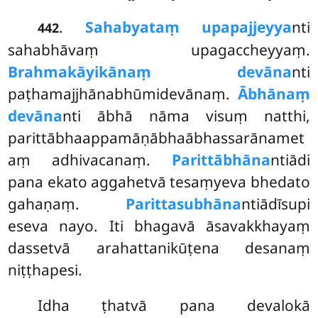
.
Sahabyataṃ upapajjeyya
nti
442
sahabhāvaṃ upagaccheyyaṃ.
Brahmakāyikānaṃ devāna
nti
paṭhamajjhānabhūmidevānaṃ.
Ābhānaṃ
devāna
nti ābhā nāma visuṃ natthi,
parittābhaappamāṇābhaābhassarānamet
aṃ adhivacanaṃ.
Parittābhāna
ntiādi
pana ekato aggahetvā tesaṃyeva bhedato
gahaṇaṃ.
Parittasubhāna
ntiādīsupi
eseva nayo. Iti bhagavā āsavakkhayaṃ
dassetvā arahattanikūṭena desanaṃ
niṭṭhapesi.
Idha ṭhatvā pana devalokā