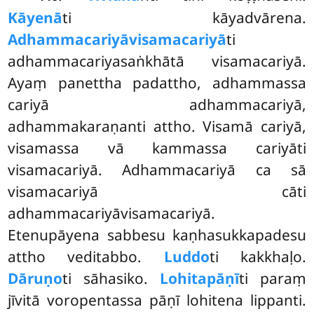
Kāyenā
ti kāyadvārena.
Adhammacariyāvisamacariyā
ti
adhammacariyasaṅkhātā visamacariyā.
Ayaṃ panettha padattho, adhammassa
cariyā adhammacariyā,
adhammakaraṇanti attho. Visamā cariyā,
visamassa vā kammassa cariyāti
visamacariyā. Adhammacariyā ca sā
visamacariyā cāti
adhammacariyāvisamacariyā.
Etenupāyena sabbesu kaṇhasukkapadesu
attho veditabbo.
Luddo
ti kakkhaḷo.
Dāruṇo
ti sāhasiko.
Lohitapāṇī
ti paraṃ
jīvitā voropentassa pāṇī lohitena lippanti.