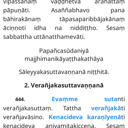
vipassanaṃ vaḍḍhetvā arahattaṃ
pāpuṇāti. Asaññabhavo pana
bāhirakānaṃ tāpasaparibbājakānaṃ
āciṇṇoti idha na niddiṭṭho. Sesaṃ
sabbattha uttānatthamevāti.
Papañcasūdaniyā
majjhimanikāyaṭṭhakathāya
Sāleyyakasuttavaṇṇanā niṭṭhitā.
2. Verañjakasuttavaṇṇanā
.
Evaṃ
me suta
nti
444
verañjakasuttaṃ. Tattha
verañjakā
ti
verañjavāsino.
Kenacideva karaṇīyenā
ti
kenacideva aniyamitakiccena. Sesaṃ