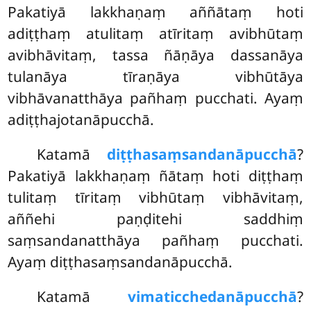
Pakatiyā lakkhaṇaṃ aññātaṃ hoti
adiṭṭhaṃ atulitaṃ atīritaṃ avibhūtaṃ
avibhāvitaṃ, tassa ñāṇāya dassanāya
tulanāya tīraṇāya vibhūtāya
vibhāvanatthāya pañhaṃ pucchati. Ayaṃ
adiṭṭhajotanāpucchā.
Katamā
diṭṭhasaṃsandanāpucchā
?
Pakatiyā lakkhaṇaṃ ñātaṃ hoti diṭṭhaṃ
tulitaṃ tīritaṃ vibhūtaṃ vibhāvitaṃ,
aññehi paṇḍitehi saddhiṃ
saṃsandanatthāya pañhaṃ pucchati.
Ayaṃ diṭṭhasaṃsandanāpucchā.
Katamā
vimaticchedanāpucchā
?