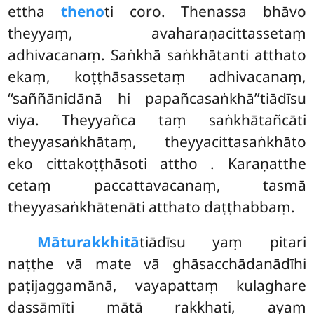
ettha
theno
ti coro. Thenassa bhāvo
theyyaṃ, avaharaṇacittassetaṃ
adhivacanaṃ. Saṅkhā saṅkhātanti atthato
ekaṃ, koṭṭhāsassetaṃ adhivacanaṃ,
‘‘saññānidānā hi papañcasaṅkhā’’tiādīsu
viya. Theyyañca taṃ saṅkhātañcāti
theyyasaṅkhātaṃ, theyyacittasaṅkhāto
eko cittakoṭṭhāsoti attho
. Karaṇatthe
cetaṃ paccattavacanaṃ, tasmā
theyyasaṅkhātenāti atthato daṭṭhabbaṃ.
Māturakkhitā
tiādīsu yaṃ pitari
naṭṭhe vā mate vā ghāsacchādanādīhi
paṭijaggamānā, vayapattaṃ kulaghare
dassāmīti mātā rakkhati, ayaṃ