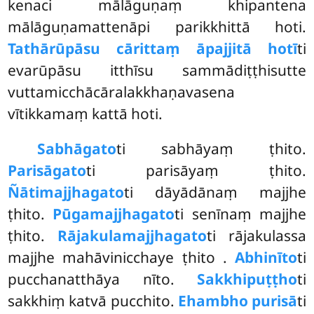
kenaci mālāguṇaṃ khipantena
mālāguṇamattenāpi parikkhittā hoti.
Tathārūpāsu cārittaṃ āpajjitā hotī
ti
evarūpāsu itthīsu sammādiṭṭhisutte
vuttamicchācāralakkhaṇavasena
vītikkamaṃ kattā hoti.
Sabhāgato
ti sabhāyaṃ ṭhito.
Parisāgato
ti parisāyaṃ ṭhito.
Ñātimajjhagato
ti dāyādānaṃ majjhe
ṭhito.
Pūgamajjhagato
ti senīnaṃ majjhe
ṭhito.
Rājakulamajjhagato
ti rājakulassa
majjhe mahāvinicchaye ṭhito
.
Abhinīto
ti
pucchanatthāya nīto.
Sakkhipuṭṭho
ti
sakkhiṃ katvā pucchito.
Ehambho purisā
ti