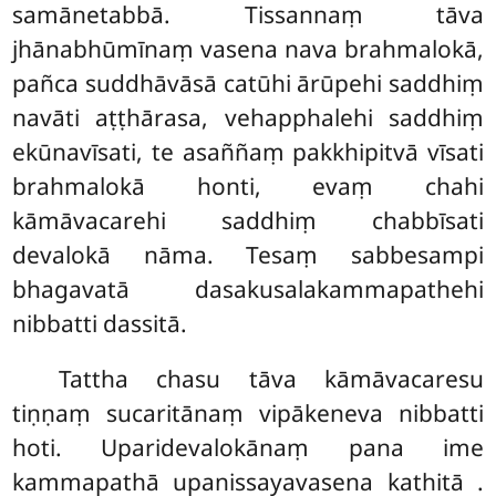
samānetabbā. Tissannaṃ tāva
jhānabhūmīnaṃ vasena nava brahmalokā,
pañca suddhāvāsā catūhi ārūpehi saddhiṃ
navāti aṭṭhārasa, vehapphalehi saddhiṃ
ekūnavīsati, te asaññaṃ pakkhipitvā vīsati
brahmalokā honti, evaṃ chahi
kāmāvacarehi saddhiṃ chabbīsati
devalokā nāma. Tesaṃ sabbesampi
bhagavatā dasakusalakammapathehi
nibbatti dassitā.
Tattha chasu tāva kāmāvacaresu
tiṇṇaṃ sucaritānaṃ vipākeneva nibbatti
hoti. Uparidevalokānaṃ pana ime
kammapathā upanissayavasena kathitā
.