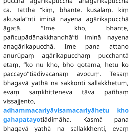
pucchā agārikapucchā anagārikapucchā
ca. Tattha ‘‘kiṃ, bhante, kusalaṃ, kiṃ
akusala’’nti iminā nayena agārikapucchā
āgatā. ‘‘Ime kho, bhante,
pañcupādānakkhandhā’’ti iminā nayena
anagārikapucchā. Ime pana attano
anurūpaṃ agārikapucchaṃ pucchantā
etaṃ, ‘‘ko nu kho, bho gotama, hetu ko
paccayo’’tiādivacanaṃ avocuṃ. Tesaṃ
bhagavā yathā na sakkonti sallakkhetuṃ,
evaṃ
saṃkhitteneva tāva pañhaṃ
vissajjento,
adhammacariyāvisamacariyāhetu kho
gahapatayo
tiādimāha. Kasmā pana
bhagavā yathā na sallakkhenti, evaṃ