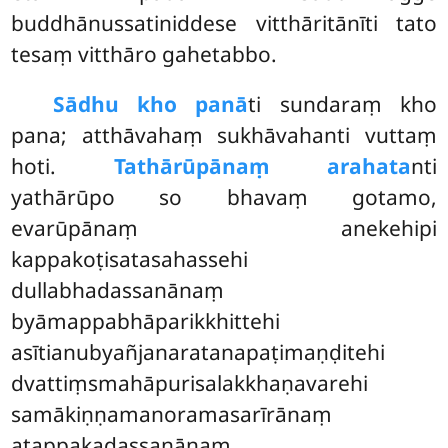
buddhānussatiniddese vitthāritānīti tato
tesaṃ vitthāro gahetabbo.
Sādhu kho panā
ti sundaraṃ kho
pana; atthāvahaṃ sukhāvahanti vuttaṃ
hoti.
Tathārūpānaṃ arahata
nti
yathārūpo so bhavaṃ gotamo,
evarūpānaṃ anekehipi
kappakoṭisatasahassehi
dullabhadassanānaṃ
byāmappabhāparikkhittehi
asītianubyañjanaratanapaṭimaṇḍitehi
dvattiṃsmahāpurisalakkhaṇavarehi
samākiṇṇamanoramasarīrānaṃ
atappakadassanānaṃ