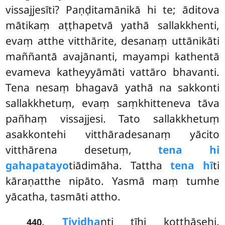
vissajjesīti? Paṇḍitamānikā hi te; āditova
mātikaṃ aṭṭhapetvā yathā sallakkhenti,
evaṃ atthe vitthārite, desanaṃ uttānikāti
maññantā avajānanti, mayampi kathentā
evameva katheyyāmāti vattāro bhavanti.
Tena nesaṃ bhagavā yathā na sakkonti
sallakkhetuṃ, evaṃ saṃkhitteneva tāva
pañhaṃ vissajjesi. Tato sallakkhetuṃ
asakkontehi vitthāradesanaṃ yācito
vitthārena desetuṃ,
tena hi
gahapatayo
tiādimāha. Tattha
tena hī
ti
kāraṇatthe nipāto. Yasmā maṃ tumhe
yācatha, tasmāti attho.
.
Tividha
nti tīhi koṭṭhāsehi.
440