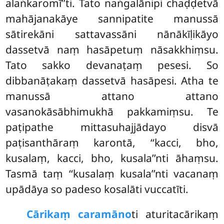
alaṅkaromī’’ti. Tato naṅgalānipi chaḍḍetvā
mahājanakāye sannipatite manussā
sātirekāni sattavassāni nānākīḷikāyo
dassetvā naṃ hasāpetuṃ nāsakkhiṃsu.
Tato
sakko devanaṭaṃ pesesi. So
dibbanāṭakaṃ dassetvā hasāpesi. Atha te
manussā attano attano
vasanokāsābhimukhā pakkamiṃsu. Te
paṭipathe mittasuhajjādayo disvā
paṭisanthāraṃ karontā, ‘‘kacci, bho,
kusalaṃ, kacci, bho, kusala’’nti āhaṃsu.
Tasmā taṃ ‘‘kusalaṃ kusala’’nti vacanaṃ
upādāya so padeso kosalāti vuccatīti.
Cārikaṃ caramāno
ti aturitacārikaṃ