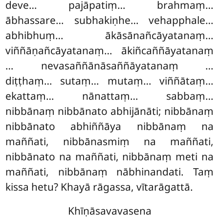
deve… pajāpatiṃ… brahmaṃ…
ābhassare… subhakiṇhe… vehapphale…
abhibhuṃ… ākāsānañcāyatanaṃ…
viññāṇañcāyatanaṃ… ākiñcaññāyatanaṃ
… nevasaññānāsaññāyatanaṃ
…
diṭṭhaṃ… sutaṃ… mutaṃ… viññātaṃ…
ekattaṃ… nānattaṃ… sabbaṃ…
nibbānaṃ nibbānato abhijānāti; nibbānaṃ
nibbānato abhiññāya nibbānaṃ na
maññati, nibbānasmiṃ na maññati,
nibbānato na maññati, nibbānaṃ meti na
maññati, nibbānaṃ nābhinandati. Taṃ
kissa hetu? Khayā rāgassa, vītarāgattā.
Khīṇāsavavasena