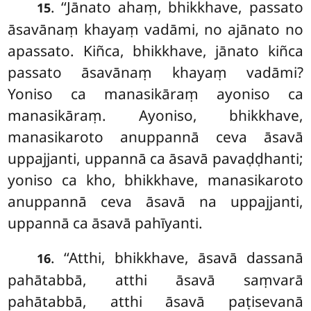
. ‘‘Jānato ahaṃ, bhikkhave, passato
15
āsavānaṃ khayaṃ vadāmi, no ajānato no
apassato. Kiñca, bhikkhave, jānato kiñca
passato āsavānaṃ khayaṃ vadāmi?
Yoniso ca manasikāraṃ ayoniso ca
manasikāraṃ. Ayoniso, bhikkhave,
manasikaroto anuppannā ceva āsavā
uppajjanti, uppannā ca āsavā pavaḍḍhanti;
yoniso ca kho, bhikkhave, manasikaroto
anuppannā ceva āsavā na uppajjanti,
uppannā ca āsavā pahīyanti.
. ‘‘Atthi, bhikkhave, āsavā dassanā
16
pahātabbā, atthi āsavā saṃvarā
pahātabbā, atthi āsavā paṭisevanā