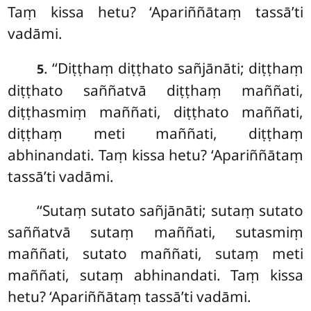
Taṃ kissa hetu? ‘Apariññātaṃ tassā’ti
vadāmi.
. ‘‘Diṭṭhaṃ
diṭṭhato sañjānāti; diṭṭhaṃ
5
diṭṭhato saññatvā diṭṭhaṃ maññati,
diṭṭhasmiṃ maññati, diṭṭhato maññati,
diṭṭhaṃ meti maññati, diṭṭhaṃ
abhinandati. Taṃ kissa hetu? ‘Apariññātaṃ
tassā’ti vadāmi.
‘‘Sutaṃ sutato sañjānāti; sutaṃ sutato
saññatvā sutaṃ
maññati, sutasmiṃ
maññati, sutato maññati, sutaṃ meti
maññati, sutaṃ abhinandati. Taṃ kissa
hetu? ‘Apariññātaṃ tassā’ti vadāmi.