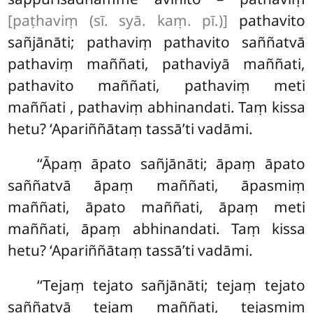
[paṭhaviṃ (sī. syā. kaṃ. pī.)]
pathavito
sañjānāti; pathaviṃ pathavito saññatvā
pathaviṃ maññati, pathaviyā maññati,
pathavito maññati, pathaviṃ meti
maññati
, pathaviṃ abhinandati. Taṃ kissa
hetu? ‘Apariññātaṃ tassā’ti vadāmi.
‘‘Āpaṃ āpato sañjānāti; āpaṃ āpato
saññatvā āpaṃ maññati, āpasmiṃ
maññati, āpato maññati, āpaṃ meti
maññati, āpaṃ abhinandati. Taṃ kissa
hetu? ‘Apariññātaṃ tassā’ti vadāmi.
‘‘Tejaṃ
tejato sañjānāti; tejaṃ tejato
saññatvā tejaṃ maññati, tejasmiṃ