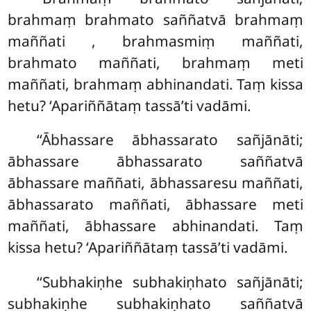
brahmaṃ brahmato saññatvā brahmaṃ
maññati
, brahmasmiṃ maññati,
brahmato maññati, brahmaṃ meti
maññati, brahmaṃ abhinandati. Taṃ kissa
hetu? ‘Apariññātaṃ tassā’ti vadāmi.
‘‘Ābhassare ābhassarato sañjānāti;
ābhassare ābhassarato saññatvā
ābhassare maññati, ābhassaresu maññati,
ābhassarato maññati, ābhassare meti
maññati, ābhassare abhinandati. Taṃ
kissa hetu? ‘Apariññātaṃ tassā’ti vadāmi.
‘‘Subhakiṇhe subhakiṇhato sañjānāti;
subhakiṇhe subhakiṇhato saññatvā