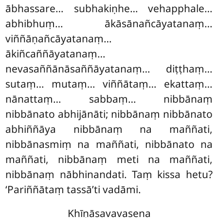
ābhassare… subhakiṇhe… vehapphale…
abhibhuṃ… ākāsānañcāyatanaṃ…
viññāṇañcāyatanaṃ…
ākiñcaññāyatanaṃ…
nevasaññānāsaññāyatanaṃ… diṭṭhaṃ…
sutaṃ… mutaṃ… viññātaṃ… ekattaṃ…
nānattaṃ… sabbaṃ… nibbānaṃ
nibbānato abhijānāti; nibbānaṃ nibbānato
abhiññāya nibbānaṃ na maññati,
nibbānasmiṃ na maññati, nibbānato na
maññati, nibbānaṃ meti na maññati,
nibbānaṃ nābhinandati. Taṃ kissa hetu?
‘Pariññātaṃ tassā’ti vadāmi.
Khīṇāsavavasena