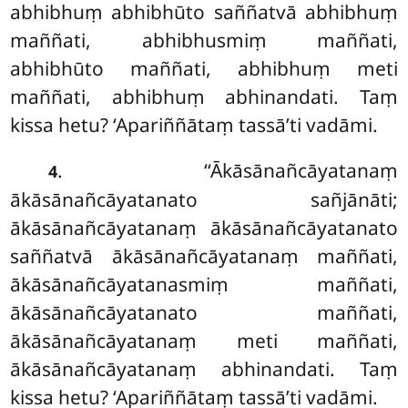
abhibhuṃ abhibhūto saññatvā abhibhuṃ
maññati, abhibhusmiṃ maññati,
abhibhūto maññati, abhibhuṃ meti
maññati, abhibhuṃ abhinandati. Taṃ
kissa hetu? ‘Apariññātaṃ tassā’ti vadāmi.
. ‘‘Ākāsānañcāyatanaṃ
4
ākāsānañcāyatanato sañjānāti;
ākāsānañcāyatanaṃ ākāsānañcāyatanato
saññatvā ākāsānañcāyatanaṃ maññati,
ākāsānañcāyatanasmiṃ maññati,
ākāsānañcāyatanato maññati,
ākāsānañcāyatanaṃ meti maññati,
ākāsānañcāyatanaṃ abhinandati. Taṃ
kissa hetu? ‘Apariññātaṃ tassā’ti vadāmi.