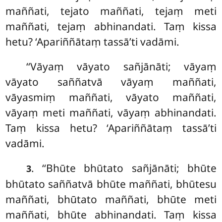
maññati, tejato maññati, tejaṃ meti
maññati, tejaṃ abhinandati. Taṃ kissa
hetu? ‘Apariññātaṃ tassā’ti vadāmi.
‘‘Vāyaṃ vāyato sañjānāti; vāyaṃ
vāyato saññatvā vāyaṃ maññati,
vāyasmiṃ maññati, vāyato maññati,
vāyaṃ meti maññati, vāyaṃ abhinandati.
Taṃ kissa hetu? ‘Apariññātaṃ tassā’ti
vadāmi.
. ‘‘Bhūte bhūtato sañjānāti; bhūte
3
bhūtato saññatvā bhūte maññati, bhūtesu
maññati, bhūtato maññati, bhūte meti
maññati, bhūte abhinandati. Taṃ kissa