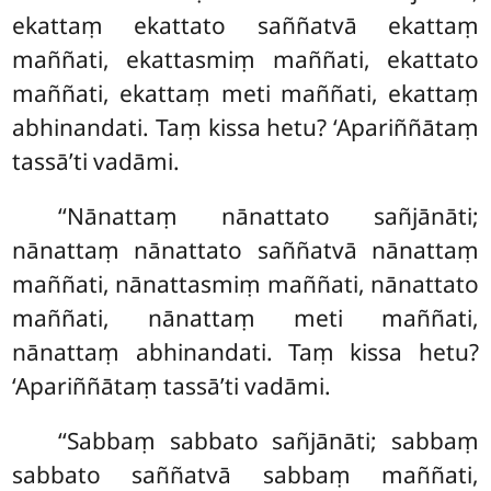
ekattaṃ ekattato saññatvā ekattaṃ
maññati, ekattasmiṃ maññati, ekattato
maññati, ekattaṃ meti maññati, ekattaṃ
abhinandati. Taṃ kissa hetu? ‘Apariññātaṃ
tassā’ti vadāmi.
‘‘Nānattaṃ nānattato sañjānāti;
nānattaṃ nānattato saññatvā nānattaṃ
maññati, nānattasmiṃ maññati, nānattato
maññati, nānattaṃ meti maññati,
nānattaṃ abhinandati. Taṃ kissa hetu?
‘Apariññātaṃ tassā’ti vadāmi.
‘‘Sabbaṃ sabbato sañjānāti; sabbaṃ
sabbato saññatvā sabbaṃ maññati,