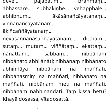
deve… pajāpatiṃ… brahmaṃ…
ābhassare… subhakiṇhe… vehapphale…
abhibhuṃ… ākāsānañcāyatanaṃ…
viññāṇañcāyatanaṃ…
ākiñcaññāyatanaṃ…
nevasaññānāsaññāyatanaṃ… diṭṭhaṃ…
sutaṃ… mutaṃ… viññātaṃ… ekattaṃ…
nānattaṃ… sabbaṃ… nibbānaṃ
nibbānato abhijānāti; nibbānaṃ nibbānato
abhiññāya nibbānaṃ na maññati,
nibbānasmiṃ na maññati, nibbānato na
maññati, nibbānaṃ meti na maññati,
nibbānaṃ nābhinandati. Taṃ kissa hetu?
Khayā dosassa, vītadosattā.