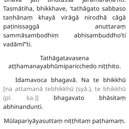
Tasmātiha, bhikkhave, ‘tathāgato sabbaso
taṇhānaṃ khayā virāgā nirodhā cāgā
paṭinissaggā anuttaraṃ
sammāsambodhiṃ abhisambuddho’ti
vadāmī’’ti.
Tathāgatavasena
aṭṭhamanayabhūmiparicchedo niṭṭhito.
Idamavoca bhagavā. Na te bhikkhū
[na attamanā tebhikkhū (syā.), te bhikkhū
(pī. ka.)]
bhagavato bhāsitaṃ
abhinandunti.
Mūlapariyāyasuttaṃ niṭṭhitaṃ paṭhamaṃ.