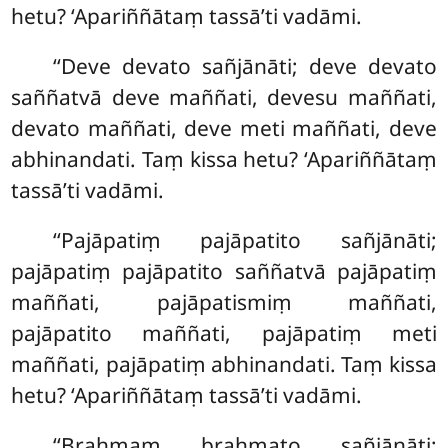
hetu? ‘Apariññātaṃ tassā’ti vadāmi.
‘‘Deve devato sañjānāti; deve devato
saññatvā deve maññati, devesu maññati,
devato maññati, deve meti maññati, deve
abhinandati. Taṃ kissa hetu? ‘Apariññātaṃ
tassā’ti vadāmi.
‘‘Pajāpatiṃ pajāpatito sañjānāti;
pajāpatiṃ pajāpatito saññatvā pajāpatiṃ
maññati, pajāpatismiṃ maññati,
pajāpatito maññati, pajāpatiṃ meti
maññati, pajāpatiṃ abhinandati. Taṃ kissa
hetu? ‘Apariññātaṃ tassā’ti vadāmi.
‘‘Brahmaṃ
brahmato sañjānāti;