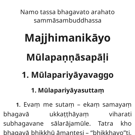
Namo tassa bhagavato arahato
sammāsambuddhassa
Majjhimanikāyo
Mūlapaṇṇāsapāḷi
1. Mūlapariyāyavaggo
1. Mūlapariyāyasuttaṃ
. Evaṃ
me sutaṃ – ekaṃ samayaṃ
1
bhagavā ukkaṭṭhāyaṃ viharati
subhagavane sālarājamūle. Tatra kho
bhagavā bhikkhū āmantesi – ‘‘bhikkhavo’’ti.