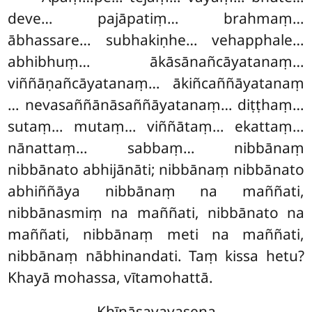
deve… pajāpatiṃ… brahmaṃ…
ābhassare… subhakiṇhe… vehapphale…
abhibhuṃ… ākāsānañcāyatanaṃ…
viññāṇañcāyatanaṃ… ākiñcaññāyatanaṃ
… nevasaññānāsaññāyatanaṃ… diṭṭhaṃ…
sutaṃ… mutaṃ… viññātaṃ… ekattaṃ…
nānattaṃ… sabbaṃ… nibbānaṃ
nibbānato abhijānāti; nibbānaṃ nibbānato
abhiññāya nibbānaṃ na maññati,
nibbānasmiṃ na maññati, nibbānato na
maññati, nibbānaṃ meti na maññati,
nibbānaṃ nābhinandati. Taṃ kissa hetu?
Khayā mohassa, vītamohattā.
Khīṇāsavavasena