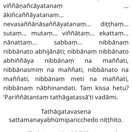
viññāṇañcāyatanaṃ
…
ākiñcaññāyatanaṃ…
nevasaññānāsaññāyatanaṃ… diṭṭhaṃ…
sutaṃ… mutaṃ… viññātaṃ… ekattaṃ…
nānattaṃ… sabbaṃ… nibbānaṃ
nibbānato abhijānāti; nibbānaṃ nibbānato
abhiññāya nibbānaṃ na maññati,
nibbānasmiṃ na maññati, nibbānato na
maññati, nibbānaṃ meti na maññati,
nibbānaṃ nābhinandati. Taṃ kissa hetu?
‘Pariññātantaṃ tathāgatassā’ti vadāmi.
Tathāgatavasena
sattamanayabhūmiparicchedo niṭṭhito.