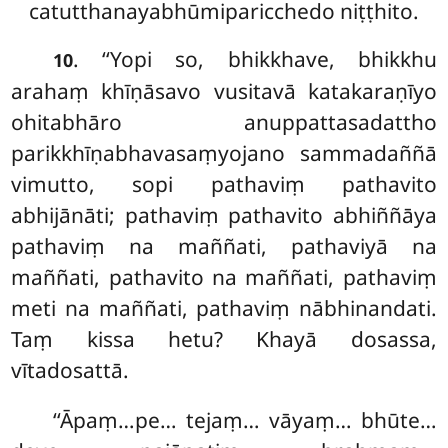
catutthanayabhūmiparicchedo niṭṭhito.
. ‘‘Yopi so, bhikkhave, bhikkhu
10
arahaṃ khīṇāsavo vusitavā katakaraṇīyo
ohitabhāro anuppattasadattho
parikkhīṇabhavasaṃyojano sammadaññā
vimutto, sopi pathaviṃ pathavito
abhijānāti; pathaviṃ pathavito abhiññāya
pathaviṃ na maññati, pathaviyā na
maññati, pathavito na maññati, pathaviṃ
meti na maññati, pathaviṃ nābhinandati.
Taṃ kissa hetu? Khayā dosassa,
vītadosattā.
‘‘Āpaṃ…pe… tejaṃ… vāyaṃ… bhūte…