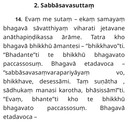
2. Sabbāsavasuttaṃ
. Evaṃ
me sutaṃ – ekaṃ samayaṃ
14
bhagavā sāvatthiyaṃ viharati jetavane
anāthapiṇḍikassa ārāme. Tatra kho
bhagavā bhikkhū āmantesi – ‘‘bhikkhavo’’ti.
‘‘Bhadante’’ti te bhikkhū bhagavato
paccassosuṃ. Bhagavā etadavoca –
‘‘sabbāsavasaṃvarapariyāyaṃ vo,
bhikkhave, desessāmi. Taṃ suṇātha
,
sādhukaṃ manasi karotha, bhāsissāmī’’ti.
‘‘Evaṃ, bhante’’ti kho te bhikkhū
bhagavato paccassosuṃ. Bhagavā
etadavoca –