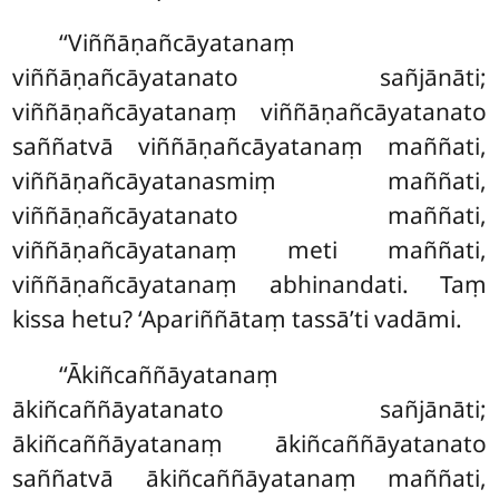
‘‘Viññāṇañcāyatanaṃ
viññāṇañcāyatanato sañjānāti;
viññāṇañcāyatanaṃ viññāṇañcāyatanato
saññatvā viññāṇañcāyatanaṃ
maññati,
viññāṇañcāyatanasmiṃ maññati,
viññāṇañcāyatanato
maññati,
viññāṇañcāyatanaṃ meti maññati,
viññāṇañcāyatanaṃ abhinandati. Taṃ
kissa hetu? ‘Apariññātaṃ tassā’ti vadāmi.
‘‘Ākiñcaññāyatanaṃ
ākiñcaññāyatanato sañjānāti;
ākiñcaññāyatanaṃ ākiñcaññāyatanato
saññatvā ākiñcaññāyatanaṃ maññati,