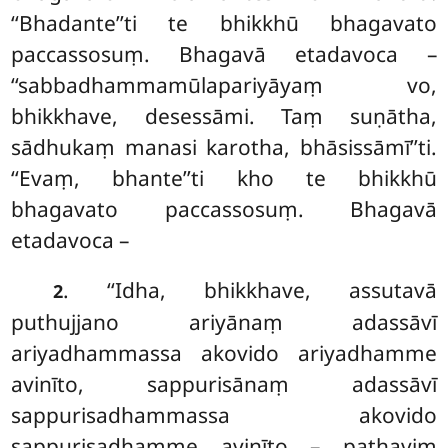
‘‘Bhadante’’ti te bhikkhū bhagavato
paccassosuṃ. Bhagavā etadavoca –
‘‘sabbadhammamūlapariyāyaṃ vo,
bhikkhave, desessāmi. Taṃ suṇātha,
sādhukaṃ manasi karotha, bhāsissāmī’’ti.
‘‘Evaṃ, bhante’’ti kho te bhikkhū
bhagavato paccassosuṃ. Bhagavā
etadavoca –
. ‘‘Idha, bhikkhave, assutavā
2
puthujjano ariyānaṃ adassāvī
ariyadhammassa akovido
ariyadhamme
avinīto, sappurisānaṃ adassāvī
sappurisadhammassa akovido
sappurisadhamme avinīto – pathaviṃ