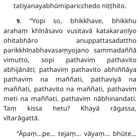
tatiyanayabhūmiparicchedo niṭṭhito.
. ‘‘Yopi
so, bhikkhave, bhikkhu
9
arahaṃ khīṇāsavo vusitavā katakaraṇīyo
ohitabhāro anuppattasadattho
parikkhīṇabhavasaṃyojano sammadaññā
vimutto, sopi pathaviṃ pathavito
abhijānāti; pathaviṃ pathavito abhiññāya
pathaviṃ na maññati, pathaviyā na
maññati, pathavito na maññati, pathaviṃ
meti na maññati, pathaviṃ nābhinandati.
Taṃ kissa hetu? Khayā rāgassa,
vītarāgattā.
‘‘Āpaṃ…pe… tejaṃ… vāyaṃ… bhūte…