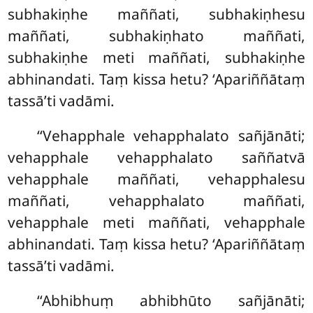
subhakiṇhe maññati, subhakiṇhesu
maññati, subhakiṇhato maññati,
subhakiṇhe meti maññati, subhakiṇhe
abhinandati. Taṃ kissa hetu? ‘Apariññātaṃ
tassā’ti vadāmi.
‘‘Vehapphale
vehapphalato sañjānāti;
vehapphale vehapphalato saññatvā
vehapphale maññati, vehapphalesu
maññati, vehapphalato maññati,
vehapphale meti maññati, vehapphale
abhinandati. Taṃ kissa hetu? ‘Apariññātaṃ
tassā’ti vadāmi.
‘‘Abhibhuṃ abhibhūto sañjānāti;