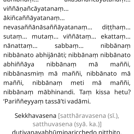
viññāṇañcāyatanaṃ…
ākiñcaññāyatanaṃ…
nevasaññānāsaññāyatanaṃ… diṭṭhaṃ…
sutaṃ… mutaṃ… viññātaṃ… ekattaṃ…
nānattaṃ… sabbaṃ… nibbānaṃ
nibbānato abhijānāti; nibbānaṃ nibbānato
abhiññāya
nibbānaṃ mā maññi,
nibbānasmiṃ mā maññi, nibbānato mā
maññi, nibbānaṃ meti mā maññi,
nibbānaṃ mābhinandi. Taṃ kissa hetu?
‘Pariññeyyaṃ tassā’ti vadāmi.
Sekkhavasena
[satthāravasena (sī.),
satthuvasena (syā. ka.)]
dutiyanayabhūmiparicchedo niṭṭhito.