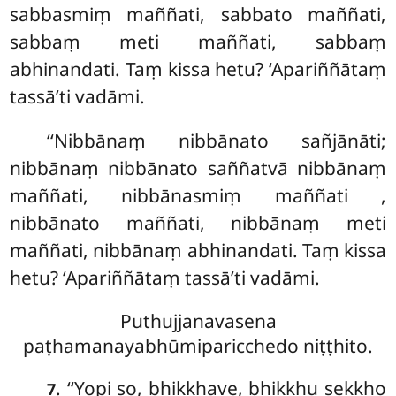
sabbasmiṃ
maññati, sabbato maññati,
sabbaṃ meti maññati, sabbaṃ
abhinandati. Taṃ kissa hetu? ‘Apariññātaṃ
tassā’ti vadāmi.
‘‘Nibbānaṃ nibbānato sañjānāti;
nibbānaṃ nibbānato saññatvā nibbānaṃ
maññati, nibbānasmiṃ maññati
,
nibbānato maññati, nibbānaṃ meti
maññati, nibbānaṃ abhinandati. Taṃ kissa
hetu? ‘Apariññātaṃ tassā’ti vadāmi.
Puthujjanavasena
paṭhamanayabhūmiparicchedo niṭṭhito.
. ‘‘Yopi
so, bhikkhave, bhikkhu sekkho
7