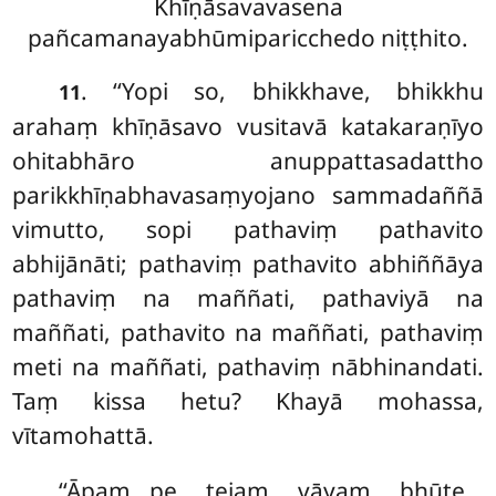
Khīṇāsavavasena
pañcamanayabhūmiparicchedo niṭṭhito.
. ‘‘Yopi
so, bhikkhave, bhikkhu
11
arahaṃ khīṇāsavo vusitavā katakaraṇīyo
ohitabhāro anuppattasadattho
parikkhīṇabhavasaṃyojano sammadaññā
vimutto, sopi pathaviṃ pathavito
abhijānāti; pathaviṃ pathavito abhiññāya
pathaviṃ na maññati, pathaviyā na
maññati, pathavito na maññati, pathaviṃ
meti na maññati, pathaviṃ nābhinandati.
Taṃ kissa hetu? Khayā mohassa,
vītamohattā.
‘‘Āpaṃ…pe… tejaṃ… vāyaṃ… bhūte…