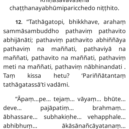
chaṭṭhanayabhūmiparicchedo niṭṭhito.
. ‘‘Tathāgatopi, bhikkhave, arahaṃ
12
sammāsambuddho pathaviṃ pathavito
abhijānāti; pathaviṃ pathavito abhiññāya
pathaviṃ na maññati, pathaviyā na
maññati, pathavito na maññati, pathaviṃ
meti na maññati, pathaviṃ nābhinandati
.
Taṃ kissa hetu? ‘Pariññātantaṃ
tathāgatassā’ti vadāmi.
‘‘Āpaṃ…pe… tejaṃ… vāyaṃ… bhūte…
deve… pajāpatiṃ… brahmaṃ…
ābhassare… subhakiṇhe… vehapphale…
abhibhuṃ… ākāsānañcāyatanaṃ…