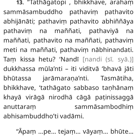
. ‘‘Tathāgatopi
, bhikkhave, arahaṃ
13
sammāsambuddho pathaviṃ pathavito
abhijānāti; pathaviṃ pathavito abhiññāya
pathaviṃ na maññati, pathaviyā na
maññati, pathavito na maññati, pathaviṃ
meti na maññati, pathaviṃ nābhinandati.
Taṃ kissa hetu? ‘Nandī
[nandi (sī. syā.)]
dukkhassa mūla’nti – iti viditvā ‘bhavā jāti
bhūtassa jarāmaraṇa’nti. Tasmātiha,
bhikkhave, ‘tathāgato sabbaso taṇhānaṃ
khayā virāgā nirodhā cāgā paṭinissaggā
anuttaraṃ sammāsambodhiṃ
abhisambuddho’ti vadāmi.
‘‘Āpaṃ
…pe… tejaṃ… vāyaṃ… bhūte…