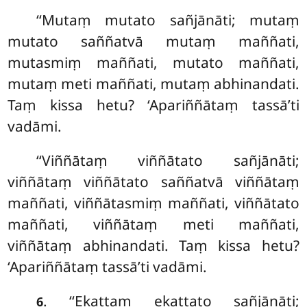
‘‘Mutaṃ mutato sañjānāti; mutaṃ
mutato saññatvā mutaṃ maññati,
mutasmiṃ maññati, mutato maññati,
mutaṃ meti maññati, mutaṃ abhinandati.
Taṃ kissa hetu? ‘Apariññātaṃ tassā’ti
vadāmi.
‘‘Viññātaṃ viññātato sañjānāti;
viññātaṃ viññātato saññatvā viññātaṃ
maññati, viññātasmiṃ maññati, viññātato
maññati, viññātaṃ meti maññati,
viññātaṃ abhinandati. Taṃ kissa hetu?
‘Apariññātaṃ tassā’ti vadāmi.
. ‘‘Ekattaṃ
ekattato sañjānāti;
6