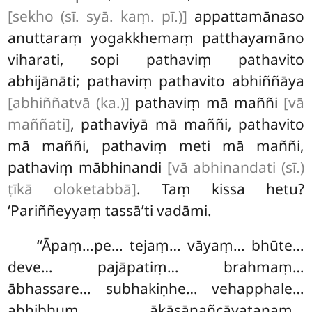
[sekho (sī. syā. kaṃ. pī.)]
appattamānaso
anuttaraṃ yogakkhemaṃ patthayamāno
viharati, sopi pathaviṃ pathavito
abhijānāti; pathaviṃ pathavito abhiññāya
[abhiññatvā (ka.)]
pathaviṃ mā maññi
[vā
maññati]
, pathaviyā mā maññi, pathavito
mā maññi, pathaviṃ meti mā maññi,
pathaviṃ mābhinandi
[vā abhinandati (sī.)
ṭīkā oloketabbā]
. Taṃ kissa hetu?
‘Pariññeyyaṃ tassā’ti vadāmi.
‘‘Āpaṃ…pe… tejaṃ… vāyaṃ… bhūte…
deve… pajāpatiṃ… brahmaṃ…
ābhassare… subhakiṇhe… vehapphale…
abhibhuṃ… ākāsānañcāyatanaṃ…