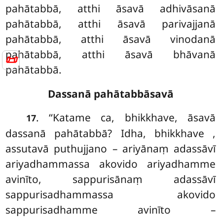
pahātabbā, atthi āsavā adhivāsanā
pahātabbā, atthi āsavā parivajjanā
pahātabbā, atthi āsavā vinodanā
pahātabbā, atthi āsavā bhāvanā
📜
pahātabbā.
Dassanā pahātabbāsavā
. ‘‘Katame ca, bhikkhave, āsavā
17
dassanā pahātabbā? Idha, bhikkhave
,
assutavā puthujjano – ariyānaṃ adassāvī
ariyadhammassa akovido ariyadhamme
avinīto, sappurisānaṃ adassāvī
sappurisadhammassa akovido
sappurisadhamme avinīto –