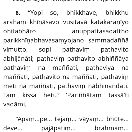
. ‘‘Yopi so, bhikkhave, bhikkhu
8
arahaṃ khīṇāsavo vusitavā katakaraṇīyo
ohitabhāro anuppattasadattho
parikkhīṇabhavasaṃyojano sammadaññā
vimutto, sopi pathaviṃ pathavito
abhijānāti; pathaviṃ pathavito
abhiññāya
pathaviṃ na maññati, pathaviyā na
maññati, pathavito na maññati, pathaviṃ
meti na maññati, pathaviṃ nābhinandati.
Taṃ kissa hetu? ‘Pariññātaṃ tassā’ti
vadāmi.
‘‘Āpaṃ…pe… tejaṃ… vāyaṃ… bhūte…
deve… pajāpatiṃ… brahmaṃ…