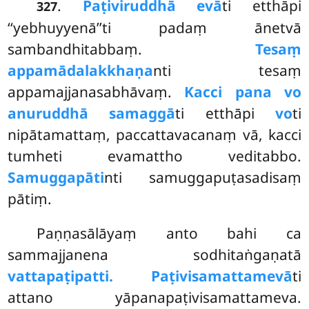
.
Paṭiviruddhā evā
ti etthāpi
327
‘‘yebhuyyenā’’ti padaṃ ānetvā
sambandhitabbaṃ.
Tesaṃ
appamādalakkhaṇa
nti tesaṃ
appamajjanasabhāvaṃ.
Kacci pana vo
anuruddhā samaggā
ti etthāpi
vo
ti
nipātamattaṃ, paccattavacanaṃ vā, kacci
tumheti evamattho veditabbo.
Samuggapāti
nti samuggapuṭasadisaṃ
pātiṃ.
Paṇṇasālāyaṃ anto bahi ca
sammajjanena sodhitaṅgaṇatā
vattapaṭipatti. Paṭivisamattamevā
ti
attano yāpanapaṭivisamattameva.