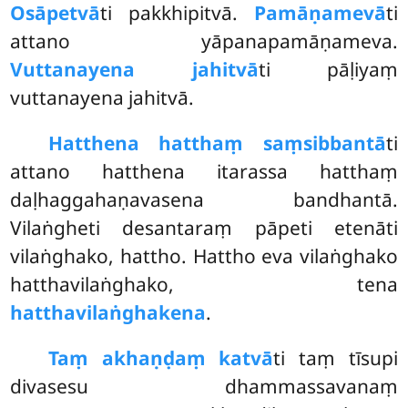
Osāpetvā
ti pakkhipitvā.
Pamāṇamevā
ti
attano yāpanapamāṇameva.
Vuttanayena jahitvā
ti pāḷiyaṃ
vuttanayena jahitvā.
Hatthena hatthaṃ saṃsibbantā
ti
attano hatthena itarassa hatthaṃ
daḷhaggahaṇavasena bandhantā.
Vilaṅgheti desantaraṃ pāpeti etenāti
vilaṅghako, hattho. Hattho eva vilaṅghako
hatthavilaṅghako, tena
hatthavilaṅghakena
.
Taṃ akhaṇḍaṃ katvā
ti taṃ tīsupi
divasesu dhammassavanaṃ