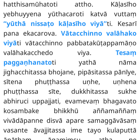
hatthisamūhatoti attho. Kāḷasīho
yebhuyyena yūthacaroti katvā vuttaṃ
‘‘yūthā nissaṭo kāḷasīho viyā’’
ti. Kesarī
pana ekacarova.
Vātacchinno valāhako
viyā
ti vātacchinno pabbatakūṭappamāṇo
valāhakacchedo viya.
Tesaṃ
paggaṇhanato
ti yathā nāma
jighacchitassa bhojane, pipāsitassa pānīye,
sītena phuṭṭhassa uṇhe, uṇhena
phuṭṭhassa sīte, dukkhitassa sukhe
abhiruci uppajjati, evamevaṃ bhagavato
kosambake bhikkhū aññamaññaṃ
vivādāpanne disvā apare samaggāvāsaṃ
vasante āvajjitassa ime tayo kulaputtā
āpāthaṃ āgamiṃsu, atha ne