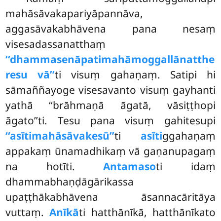
mahāsāvakapariyāpannāva,
aggasāvakabhāvena pana nesaṃ
visesadassanatthaṃ
‘‘dhammasenāpatimahāmoggallānatthe
resu vā’’
ti visuṃ gahaṇaṃ. Satipi hi
sāmaññayoge visesavanto visuṃ gayhanti
yathā ‘‘brāhmaṇā āgatā, vāsiṭṭhopi
āgato’’ti. Tesu pana visuṃ gahitesupi
‘‘asītimahāsāvakesū’’
ti
asīti
ggahaṇaṃ
appakaṃ ūnamadhikaṃ vā gaṇanupagaṃ
na hotīti.
Antamaso
ti idaṃ
dhammabhaṇḍāgārikassa
upaṭṭhākabhāvena āsannacāritāya
vuttaṃ.
Anīkā
ti hatthānīkā, hatthānīkato