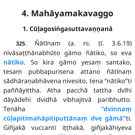
4. Mahāyamakavaggo
1. Cūḷagosiṅgasuttavaṇṇanā
. Ñātīnaṃ
(a. ni. ṭī. 3.6.19)
325
nivāsaṭṭhānabhūto gāmo ñātiko, so eva
nātiko
. So kira gāmo yesaṃ santako,
tesaṃ pubbapurisena attano ñātīnaṃ
sādhāraṇabhāvena nivesito, tena ‘‘nātiko’’ti
paññāyittha. Atha pacchā tattha dvīhi
dāyādehi dvidhā vibhajitvā paribhutto.
Tenāha
‘‘dvinnaṃ
cūḷapitimahāpitiputtānaṃ dve gāmā’’
ti.
Giñjakā vuccanti iṭṭhakā, giñjakāhiyeva