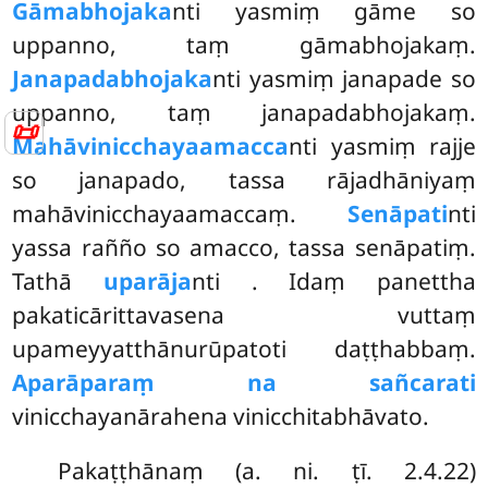
Gāmabhojaka
nti yasmiṃ gāme so
uppanno, taṃ gāmabhojakaṃ.
Janapadabhojaka
nti yasmiṃ janapade so
uppanno, taṃ janapadabhojakaṃ.
📜
Mahāvinicchayaamacca
nti yasmiṃ rajje
so janapado, tassa rājadhāniyaṃ
mahāvinicchayaamaccaṃ.
Senāpati
nti
yassa rañño so amacco, tassa senāpatiṃ.
Tathā
uparāja
nti
. Idaṃ panettha
pakaticārittavasena vuttaṃ
upameyyatthānurūpatoti daṭṭhabbaṃ.
Aparāparaṃ na sañcarati
vinicchayanārahena vinicchitabhāvato.
Pakaṭṭhānaṃ
(a. ni. ṭī. 2.4.22)