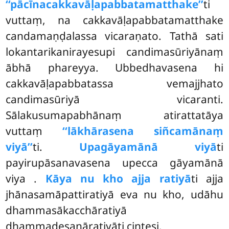
‘‘pācīnacakkavāḷapabbatamatthake’’
ti
vuttaṃ, na cakkavāḷapabbatamatthake
candamaṇḍalassa vicaraṇato. Tathā
sati
lokantarikanirayesupi candimasūriyānaṃ
ābhā phareyya. Ubbedhavasena hi
cakkavāḷapabbatassa vemajjhato
candimasūriyā vicaranti.
Sālakusumapabhānaṃ atirattatāya
vuttaṃ
‘‘lākhārasena siñcamānaṃ
viyā’’
ti.
Upagāyamānā viyā
ti
payirupāsanavasena upecca gāyamānā
viya
.
Kāya nu kho ajja ratiyā
ti ajja
jhānasamāpattiratiyā eva nu kho, udāhu
dhammasākacchāratiyā
dhammadesanāratiyāti cintesi.