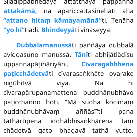
Sīlādippabhedāya attatthāya paṭipannā
attakāmā,
na apariccattasinehāti āha
‘‘attano hitaṃ kāmayamānā’’
ti. Tenāha
‘‘yo hī’’
tiādi.
Bhindeyyā
ti vināseyya.
Dubbalamanussā
ti paññāya dubbalā
aviddasuno manussā.
Tānī
ti abhijātiādīsu
uppannapāṭihāriyāni.
Cīvaragabbhena
paṭicchādetvā
ti cīvarasaṅkhāte ovarake
nigūhitvā viya. Na hi
cīvarapārupanamattena buddhānubhāvo
paṭicchanno hoti. ‘‘Mā sudha kocimaṃ
buddhānubhāvaṃ aññāsī’’ti pana
tathārūpena iddhābhisaṅkhārena taṃ
chādetvā gato bhagavā tathā vutto.