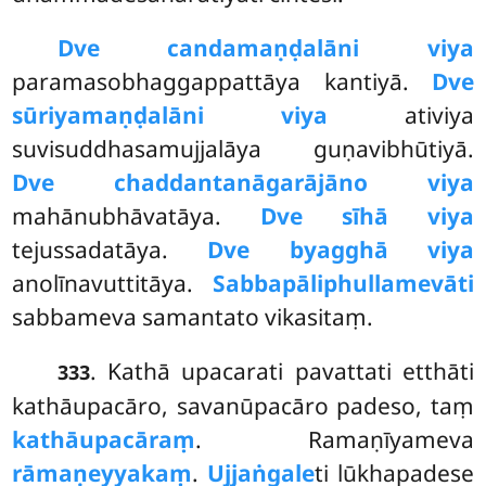
Dve candamaṇḍalāni viya
paramasobhaggappattāya kantiyā.
Dve
sūriyamaṇḍalāni viya
ativiya
suvisuddhasamujjalāya guṇavibhūtiyā.
Dve chaddantanāgarājāno viya
mahānubhāvatāya.
Dve sīhā viya
tejussadatāya.
Dve byagghā viya
anolīnavuttitāya.
Sabbapāliphullamevāti
sabbameva samantato vikasitaṃ.
. Kathā upacarati pavattati etthāti
333
kathāupacāro, savanūpacāro padeso, taṃ
kathāupacāraṃ
. Ramaṇīyameva
rāmaṇeyyakaṃ
.
Ujjaṅgale
ti lūkhapadese