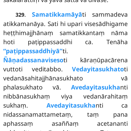
.
Samatikkamāyā
ti sammadeva
329
atikkamanāya. Sati hi upari visesādhigame
heṭṭhimajjhānaṃ samatikkantaṃ nāma
hoti paṭippassaddhi ca. Tenāha
‘‘paṭippassaddhiyā’’
ti.
Ñāṇadassanaviseso
ti kāraṇūpacārena
vuttoti veditabbo.
Vedayitasukhato
ti
vedanāsahitajjhānasukhato vā
phalasukhato vā.
Avedayitasukha
nti
nibbānasukhaṃ viya vedanārahitaṃ
sukhaṃ.
Avedayitasukha
nti ca
nidassanamattametaṃ, taṃ pana
aphassaṃ asaññaṃ acetananti