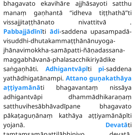
bhagavato ekavihāre ajjhāsayoti satthu
manaṃ gaṇhantā ‘‘idheva tiṭṭhathā’’ti
vissajjitaṭṭhānato nivattitvā
.
Pabbajjādīnī
ti
ādi
-saddena upasampadā-
visuddhi-dhutakammaṭṭhānānuyoga-
jhānavimokkha-samāpatti-ñāṇadassana-
maggabhāvanā-phalasacchikiriyādike
saṅgaṇhāti.
Adhigantvāpī
ti
pi
-saddena
yathādhigatānampi.
Attano guṇakathāya
aṭṭiyamānā
ti bhagavantaṃ nissāya
adhigantvāpi dhammādhikaraṇaṃ
satthuvihesābhāvadīpane bhagavato
pākaṭaguṇānaṃ kathāya aṭṭiyamānāpīti
yojanā.
Devatā
ti
taṃtaṃsamāpattilābhiniyo devatā.