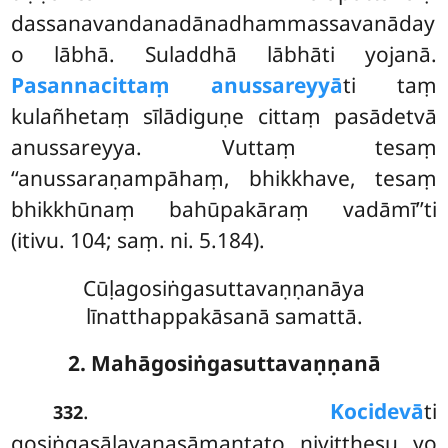
dassanavandanadānadhammassavanāday
o lābhā. Suladdhā lābhāti yojanā.
Pasannacittaṃ anussareyyā
ti taṃ
kulañhetaṃ sīlādiguṇe cittaṃ pasādetvā
anussareyya. Vuttaṃ tesaṃ
‘‘anussaraṇampāhaṃ, bhikkhave, tesaṃ
bhikkhūnaṃ bahūpakāraṃ vadāmī’’ti
(itivu. 104; saṃ. ni. 5.184).
Cūḷagosiṅgasuttavaṇṇanāya
līnatthappakāsanā samattā.
2. Mahāgosiṅgasuttavaṇṇanā
.
Kocidevā
ti
332
gosiṅgasālavanasāmantato niviṭṭhesu yo