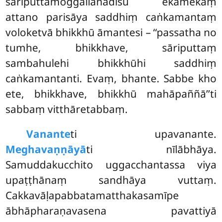
sāriputtamoggallānādīsu ekamekaṃ
attano parisāya saddhiṃ caṅkamantaṃ
voloketvā bhikkhū āmantesi – ‘‘passatha no
tumhe, bhikkhave, sāriputtaṃ
sambahulehi bhikkhūhi saddhiṃ
caṅkamantanti. Evaṃ, bhante. Sabbe kho
ete, bhikkhave, bhikkhū mahāpaññā’’ti
sabbaṃ vitthāretabbaṃ.
Vanante
ti upavanante.
Meghavaṇṇāyā
ti nīlābhāya.
Samuddakucchito uggacchantassa viya
upaṭṭhānaṃ sandhāya vuttaṃ.
Cakkavāḷapabbatamatthakasamīpe
ābhāpharaṇavasena pavattiyā