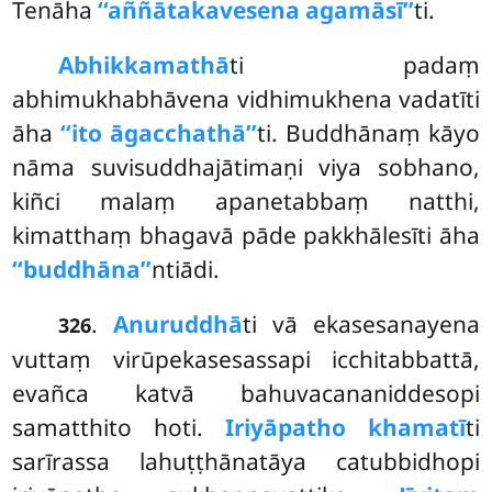
Tenāha
‘‘aññātakavesena agamāsī’’
ti.
Abhikkamathā
ti
padaṃ
abhimukhabhāvena vidhimukhena vadatīti
āha
‘‘ito āgacchathā’’
ti. Buddhānaṃ kāyo
nāma suvisuddhajātimaṇi viya sobhano,
kiñci malaṃ apanetabbaṃ natthi,
kimatthaṃ bhagavā pāde pakkhālesīti āha
‘‘buddhāna’’
ntiādi.
.
Anuruddhā
ti vā ekasesanayena
326
vuttaṃ virūpekasesassapi icchitabbattā,
evañca katvā bahuvacananiddesopi
samatthito hoti.
Iriyāpatho khamatī
ti
sarīrassa lahuṭṭhānatāya catubbidhopi