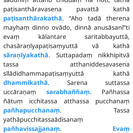
paṭisanthāravasena pavattā kathā
paṭisanthārakathā
. ‘‘Aho tadā therena
mayhaṃ dinno ovādo, dinnā anusāsanī’’ti
evaṃ kālantare saritabbayuttā,
chasāraṇīyapaṭisaṃyuttā vā kathā
sāraṇīyakathā
. Suttapadaṃ nikkhipitvā
tassa atthaniddesavasena
sīlādidhammapaṭisaṃyuttā kathā
dhammīkathā
. Sarena suttassa
uccāraṇaṃ
sarabhaññaṃ
. Pañhassa
ñātuṃ icchitassa atthassa pucchanaṃ
pañhapucchanaṃ
. Tassa
yathāpucchitassaādisanaṃ
pañhavissajjanaṃ
.
Evaṃ