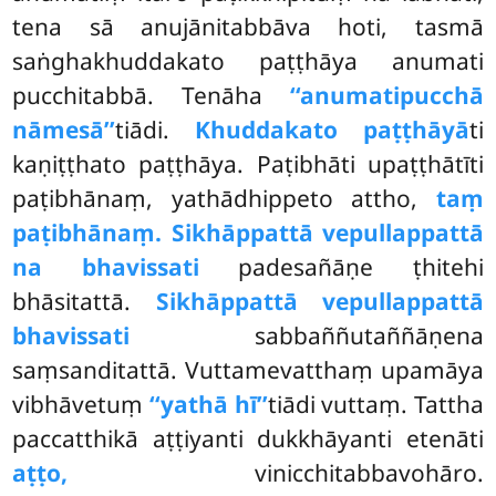
tena sā anujānitabbāva hoti, tasmā
saṅghakhuddakato paṭṭhāya anumati
pucchitabbā. Tenāha
‘‘anumatipucchā
nāmesā’’
tiādi.
Khuddakato paṭṭhāyā
ti
kaṇiṭṭhato paṭṭhāya. Paṭibhāti upaṭṭhātīti
paṭibhānaṃ, yathādhippeto attho,
taṃ
paṭibhānaṃ. Sikhāppattā vepullappattā
na bhavissati
padesañāṇe ṭhitehi
bhāsitattā.
Sikhāppattā vepullappattā
bhavissati
sabbaññutaññāṇena
saṃsanditattā. Vuttamevatthaṃ upamāya
vibhāvetuṃ
‘‘yathā hī’’
tiādi vuttaṃ. Tattha
paccatthikā aṭṭiyanti dukkhāyanti etenāti
aṭṭo,
vinicchitabbavohāro.