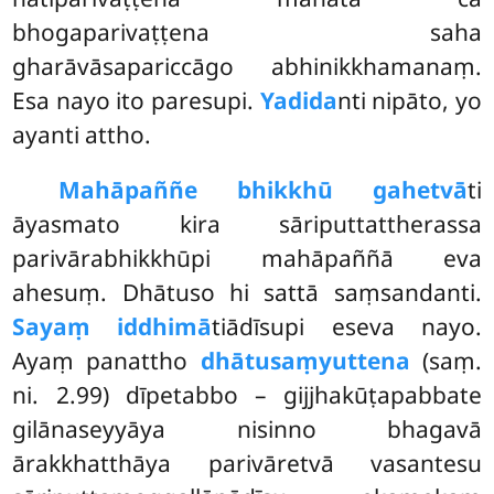
bhogaparivaṭṭena saha
gharāvāsapariccāgo abhinikkhamanaṃ.
Esa nayo ito paresupi.
Yadida
nti nipāto, yo
ayanti attho.
Mahāpaññe bhikkhū gahetvā
ti
āyasmato kira sāriputtattherassa
parivārabhikkhūpi mahāpaññā eva
ahesuṃ. Dhātuso hi sattā saṃsandanti.
Sayaṃ iddhimā
tiādīsupi eseva nayo.
Ayaṃ panattho
dhātusaṃyuttena
(saṃ.
ni. 2.99) dīpetabbo – gijjhakūṭapabbate
gilānaseyyāya nisinno bhagavā
ārakkhatthāya parivāretvā vasantesu