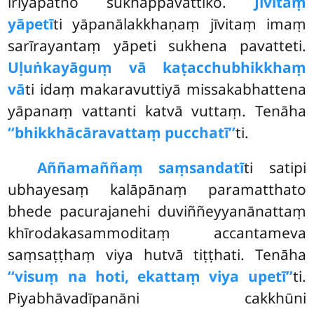
iriyāpatho sukhappavattiko.
Jīvitaṃ
yāpetī
ti yāpanālakkhaṇaṃ jīvitaṃ imaṃ
sarīrayantaṃ yāpeti sukhena pavatteti.
Uḷuṅkayāguṃ vā kaṭacchubhikkhaṃ
vā
ti idaṃ makaravuttiyā missakabhattena
yāpanaṃ vattanti katvā vuttaṃ. Tenāha
‘‘bhikkhācāravattaṃ pucchatī’’
ti.
Aññamaññaṃ saṃsandatī
ti satipi
ubhayesaṃ kalāpānaṃ paramatthato
bhede pacurajanehi duviññeyyanānattaṃ
khīrodakasammoditaṃ accantameva
saṃsaṭṭhaṃ viya hutvā tiṭṭhati. Tenāha
‘‘visuṃ na hoti, ekattaṃ viya upetī’’
ti.
Piyabhāvadīpanāni cakkhūni