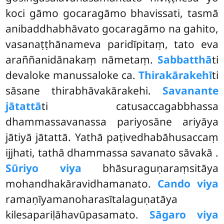
koci gāmo gocaragāmo bhavissati, tasmā
anibaddhabhāvato gocaragāmo na gahito,
vasanaṭṭhānameva paridīpitaṃ, tato eva
araññanidānakaṃ nāmetaṃ.
Sabbatthā
ti
devaloke manussaloke ca.
Thirakārakehī
ti
sāsane thirabhāvakārakehi.
Savanante
jātattā
ti catusaccagabbhassa
dhammassavanassa pariyosāne ariyāya
jātiyā jātattā. Yathā paṭivedhabāhusaccaṃ
ijjhati, tathā dhammassa savanato sāvakā
.
Sūriyo viya
bhāsuraguṇaraṃsitāya
mohandhakāravidhamanato.
Cando viya
ramaṇīyamanoharasītalaguṇatāya
kilesapariḷāhavūpasamato.
Sāgaro viya