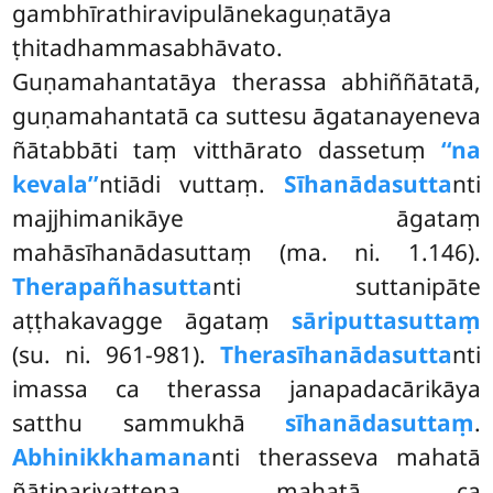
gambhīrathiravipulānekaguṇatāya
ṭhitadhammasabhāvato.
Guṇamahantatāya therassa abhiññātatā,
guṇamahantatā ca suttesu āgatanayeneva
ñātabbāti taṃ vitthārato dassetuṃ
‘‘na
kevala’’
ntiādi vuttaṃ.
Sīhanādasutta
nti
majjhimanikāye āgataṃ
mahāsīhanādasuttaṃ (ma. ni. 1.146).
Therapañhasutta
nti suttanipāte
aṭṭhakavagge āgataṃ
sāriputtasuttaṃ
(su. ni. 961-981).
Therasīhanādasutta
nti
imassa ca therassa janapadacārikāya
satthu sammukhā
sīhanādasuttaṃ
.
Abhinikkhamana
nti therasseva mahatā
ñātiparivaṭṭena mahatā ca