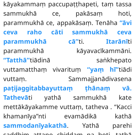
kāyakammaṃ paccupaṭṭhapeti, taṃ tassa
sammukhā ce, pakāsaṃ hoti,
parammukhā ce, appakāsaṃ. Tenāha
‘‘āvi
ceva raho cāti sammukhā ceva
parammukhā cā’’
ti.
Itarānī
ti
parammukhā kāyavacīkammāni.
‘‘Tatthā’’
tiādinā saṅkhepato
vuttamatthaṃ vivarituṃ
‘‘yaṃ hī’’
tiādi
vuttaṃ. Sammajjanādivasena
paṭijaggitabbayuttaṃ ṭhānaṃ vā.
Tathevā
ti yathā sammukhā kate
mettākāyakamme vuttaṃ, tatheva
. ‘‘Kacci
khamanīya’’nti evamādikā kathā
sammodanīyakathā
. Yathā parehi
saddhiṃ attano chiddaṃ na hoti, tathā