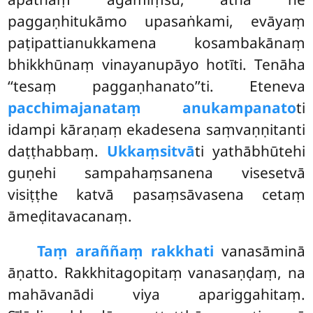
paggaṇhitukāmo upasaṅkami, evāyaṃ
paṭipattianukkamena kosambakānaṃ
bhikkhūnaṃ vinayanupāyo hotīti. Tenāha
‘‘tesaṃ paggaṇhanato’’ti. Eteneva
pacchimajanataṃ anukampanato
ti
idampi kāraṇaṃ ekadesena saṃvaṇṇitanti
daṭṭhabbaṃ.
Ukkaṃsitvā
ti yathābhūtehi
guṇehi sampahaṃsanena visesetvā
visiṭṭhe katvā pasaṃsāvasena cetaṃ
āmeḍitavacanaṃ.
Taṃ araññaṃ rakkhati
vanasāminā
āṇatto. Rakkhitagopitaṃ vanasaṇḍaṃ, na
mahāvanādi viya apariggahitaṃ.