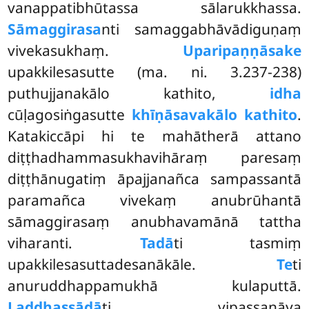
vanappatibhūtassa sālarukkhassa.
Sāmaggirasa
nti samaggabhāvādiguṇaṃ
vivekasukhaṃ.
Uparipaṇṇāsake
upakkilesasutte (ma. ni. 3.237-238)
puthujjanakālo kathito,
idha
cūḷagosiṅgasutte
khīṇāsavakālo kathito
.
Katakiccāpi hi te mahātherā attano
diṭṭhadhammasukhavihāraṃ paresaṃ
diṭṭhānugatiṃ āpajjanañca sampassantā
paramañca vivekaṃ anubrūhantā
sāmaggirasaṃ anubhavamānā tattha
viharanti.
Tadā
ti tasmiṃ
upakkilesasuttadesanākāle.
Te
ti
anuruddhappamukhā kulaputtā.
Laddhassādā
ti vipassanāya