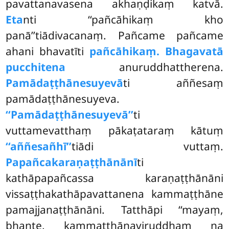
pavattanavasena akhaṇḍikaṃ katvā.
Eta
nti ‘‘pañcāhikaṃ kho
panā’’tiādivacanaṃ. Pañcame pañcame
ahani bhavatīti
pañcāhikaṃ. Bhagavatā
pucchitena
anuruddhattherena.
Pamādaṭṭhānesuyevā
ti aññesaṃ
pamādaṭṭhānesuyeva.
‘‘Pamādaṭṭhānesuyevā’’
ti
vuttamevatthaṃ pākaṭataraṃ kātuṃ
‘‘aññesañhī’’
tiādi vuttaṃ.
Papañcakaraṇaṭṭhānānī
ti
kathāpapañcassa karaṇaṭṭhānāni
vissaṭṭhakathāpavattanena kammaṭṭhāne
pamajjanaṭṭhānāni. Tatthāpi ‘‘mayaṃ,
bhante, kammaṭṭhānaviruddhaṃ na