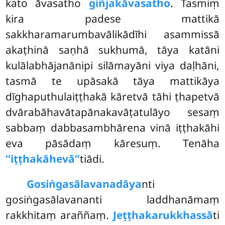
kato āvasatho
giñjakāvasatho
. Tasmiṃ
kira padese mattikā
sakkharamarumbavālikādīhi asammissā
akaṭhinā saṇhā sukhumā, tāya katāni
kulālabhājanānipi silāmayāni viya daḷhāni,
tasmā te upāsakā tāya mattikāya
dīghaputhulaiṭṭhakā kāretvā tāhi ṭhapetvā
dvārabāhavātapānakavāṭatulāyo sesaṃ
sabbaṃ dabbasambhārena vinā iṭṭhakāhi
eva pāsādaṃ kāresuṃ. Tenāha
‘‘iṭṭhakāhevā’’
tiādi.
Gosiṅgasālavanadāya
nti
gosiṅgasālavananti laddhanāmaṃ
rakkhitaṃ araññaṃ.
Jeṭṭhakarukkhassā
ti