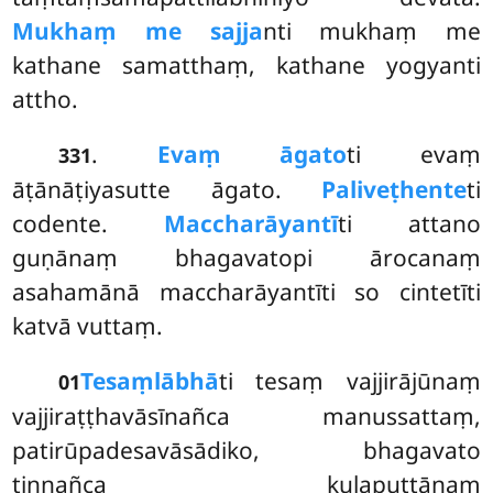
Mukhaṃ me sajja
nti mukhaṃ me
kathane samatthaṃ, kathane yogyanti
attho.
.
Evaṃ āgato
ti evaṃ
331
āṭānāṭiyasutte āgato.
Paliveṭhente
ti
codente.
Maccharāyantī
ti attano
guṇānaṃ bhagavatopi ārocanaṃ
asahamānā maccharāyantīti so cintetīti
katvā vuttaṃ.
Tesaṃ
lābhā
ti tesaṃ vajjirājūnaṃ
01
vajjiraṭṭhavāsīnañca manussattaṃ,
patirūpadesavāsādiko, bhagavato
tiṇṇañca kulaputtānaṃ