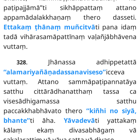
paṭipajjāmā’’ti sikhāppattaṃ attano
appamādalakkhaṇaṃ thero dasseti.
Ettakaṃ ṭhānaṃ muñcitvā
ti pana idaṃ
tadā vihārasamāpattīnaṃ vaḷañjābhāvena
vuttaṃ.
. Jhānassa
adhippetattā
328
‘‘alamariyañāṇadassanaviseso’’
icceva
vuttaṃ. Attano sammāpaṭipannatāya
satthu cittārādhanatthaṃ tassa ca
visesādhigamassa satthu
paccakkhabhāvato thero
‘‘kiñhi no siyā,
bhante’’
ti āha.
Yāvadevā
ti yattakaṃ
kālaṃ ekaṃ divasabhāgaṃ vā
sakalarattiṃ vā yāva satta vā divase.