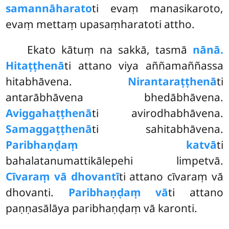
samannāharato
ti evaṃ manasikaroto,
evaṃ mettaṃ upasaṃharatoti attho.
Ekato kātuṃ na sakkā, tasmā
nānā.
Hitaṭṭhenā
ti attano viya aññamaññassa
hitabhāvena.
Nirantaraṭṭhenā
ti
antarābhāvena bhedābhāvena.
Aviggahaṭṭhenā
ti avirodhabhāvena.
Samaggaṭṭhenā
ti sahitabhāvena.
Paribhaṇḍaṃ katvā
ti
bahalatanumattikālepehi limpetvā.
Cīvaraṃ vā dhovantī
ti attano cīvaraṃ vā
dhovanti.
Paribhaṇḍaṃ vā
ti attano
paṇṇasālāya paribhaṇḍaṃ vā karonti.