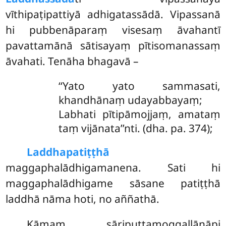
vīthipaṭipattiyā adhigatassādā. Vipassanā
hi pubbenāparaṃ visesaṃ āvahantī
pavattamānā sātisayaṃ pītisomanassaṃ
āvahati. Tenāha bhagavā –
‘‘Yato yato sammasati,
khandhānaṃ udayabbayaṃ;
Labhati pītipāmojjaṃ, amataṃ
taṃ vijānata’’nti. (dha. pa. 374);
Laddhapatiṭṭhā
maggaphalādhigamanena. Sati hi
maggaphalādhigame sāsane patiṭṭhā
laddhā nāma hoti, no aññathā.
Kāmaṃ sāriputtamoggallānāpi