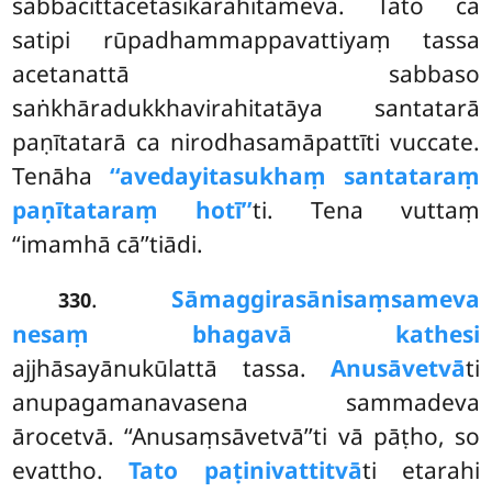
sabbacittacetasikarahitameva. Tato ca
satipi rūpadhammappavattiyaṃ tassa
acetanattā sabbaso
saṅkhāradukkhavirahitatāya santatarā
paṇītatarā ca nirodhasamāpattīti vuccate.
Tenāha
‘‘avedayitasukhaṃ santataraṃ
paṇītataraṃ hotī’’
ti. Tena vuttaṃ
‘‘imamhā cā’’tiādi.
.
Sāmaggirasānisaṃsameva
330
nesaṃ bhagavā kathesi
ajjhāsayānukūlattā tassa.
Anusāvetvā
ti
anupagamanavasena sammadeva
ārocetvā. ‘‘Anusaṃsāvetvā’’ti vā pāṭho, so
evattho.
Tato paṭinivattitvā
ti etarahi