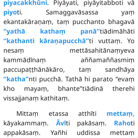
piyacakkhūni
. Piyāyati, piyāyitabboti vā
piyo
ti. Samaggavāsassa yaṃ
ekantakāraṇaṃ, taṃ pucchanto bhagavā
‘‘yathā kathaṃ panā’’
tiādimāhāti
‘‘kathanti kāraṇapucchā’’
ti vuttaṃ. Yo
nesaṃ mettāsahitānaṃyeva
kammādīnaṃ aññamaññasmiṃ
paccupaṭṭhānākāro, taṃ sandhāya
‘‘katha’’
nti pucchā. Tathā hi parato ‘‘evaṃ
kho mayaṃ, bhante’’tiādinā therehi
vissajjanaṃ kathitaṃ.
Mittaṃ etassa atthīti
mettaṃ,
kāyakammaṃ.
Āvī
ti pakāsaṃ.
Raho
ti
appakāsaṃ. Yañhi uddissa mettaṃ