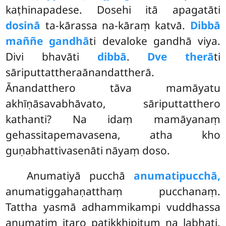
kaṭhinapadese. Dosehi itā apagatāti
dosinā
ta-kārassa na-kāraṃ katvā.
Dibbā
maññe gandhā
ti devaloke gandhā viya.
Divi bhavāti
dibbā
.
Dve therā
ti
sāriputtattheraānandattherā.
Ānandatthero tāva mamāyatu
akhīṇāsavabhāvato, sāriputtatthero
kathanti? Na idaṃ mamāyanaṃ
gehassitapemavasena, atha kho
guṇabhattivasenāti nāyaṃ doso.
Anumatiyā pucchā
anumatipucchā,
anumatiggahaṇatthaṃ pucchanaṃ.
Tattha yasmā adhammikampi vuddhassa
anumatiṃ itaro paṭikkhipituṃ na labhati,