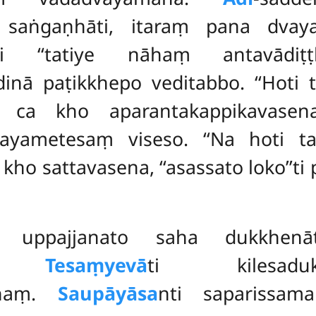
aṃ saṅgaṇhāti, itaraṃ pana dva
ti ‘‘tatiye nāhaṃ antavādiṭ
dinā paṭikkhepo veditabbo. ‘‘Hoti
ca kho aparantakappikavasena,
ayametesaṃ viseso. ‘‘Na hoti t
ho sattavasena, ‘‘asassato loko’’t
aṃ
uppajjanato saha dukkhen
di.
Tesaṃyevā
ti kilesadukkh
dhaṃ.
Saupāyāsa
nti saparissam