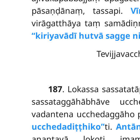
pāsaṇḍānaṃ, tassapi.
V
virāgatthāya taṃ samādiṇ
‘‘kiriyavādī hutvā sagge ni
Tevijjavac
187
. Lokassa
sassatatā
sassataggāhābhāve ucche
vadantena ucchedaggāho pu
ucchedadiṭṭhiko’’
ti.
Antān
anantavā lokoti im