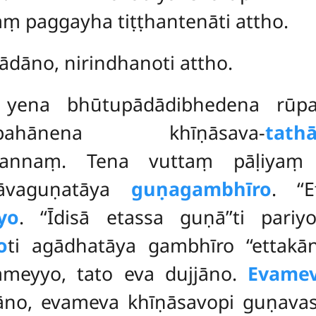
ṃ paggayha tiṭṭhantenāti attho.
dāno, nirindhanoti attho.
i yena bhūtupādādibhedena rū
nappahānena khīṇāsava-
tat
nnaṃ. Tena vuttaṃ pāḷiyaṃ ‘‘
āvaguṇatāya
guṇagambhīro
. ‘‘
yo
. ‘‘Īdisā etassa guṇā’’ti pari
o
ti agādhatāya gambhīro ‘‘ettakān
meyyo, tato eva dujjāno.
Evame
āno, evameva khīṇāsavopi guṇava