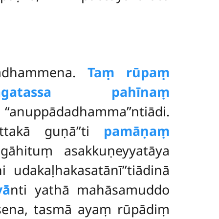
padhammena.
Taṃ rūpaṃ
hāgatassa pahīnaṃ
anuppādadhamma’’ntiādi.
Ettakā guṇā’’ti
pamāṇaṃ
yogāhituṃ asakkuṇeyyatāya
i udakaḷhakasatānī’’tiādinā
vā
nti yathā mahāsamuddo
sena, tasmā ayaṃ rūpādiṃ