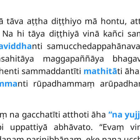
ā tāva aṭṭha diṭṭhiyo mā hontu, a
 Na hi tāya diṭṭhiyā vinā kañci s
aviddha
nti samucchedappahānav
āsahitāya maggapaññāya bhagav
thenti sammaddantīti
mathitā
ti āh
amma
nti rūpadhammaṃ arūpadh
ṃ na gacchatīti atthoti āha
‘‘na yujj
 uppattiyā abhāvato. ‘‘Evaṃ vimu
naṃ parinibbānaṃ, eke pana ucche