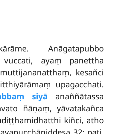
jakārāme. Anāgatapubbo
ā vuccati, ayaṃ panettha
muttijananatthaṃ, kesañci
itthiyārāmaṃ upagacchati.
tabbaṃ siyā
anaññātassa
avato ñāṇaṃ, yāvatakañca
iṭṭhamidhatthi kiñci, atho
ṇavapucchāniddesa 32; paṭi.