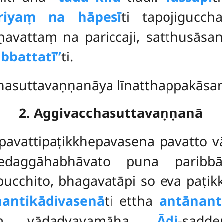
īriyaṃ na hāpesī
ti tapojigucch
ṇavattaṃ na pariccaji, satthusāsa
bbattatī’’
ti.
chasuttavaṇṇanāya līnatthappakāsa
2. Aggivacchasuttavaṇṇanā
pavattipaṭikkhepavasena pavatto v
daggāhabhāvato puna paribbāja
cchito, bhagavatāpi so eva paṭikk
antikādivasenā
ti ettha
antānant
aṃ vādadvayamāha.
Ādi
-sad