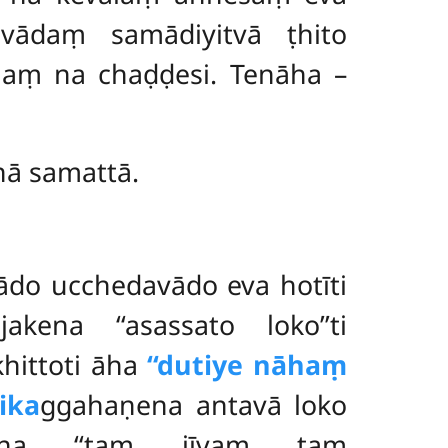
avādaṃ samādiyitvā ṭhito
naṃ na chaḍḍesi. Tenāha –
nā samattā.
ādo ucchedavādo eva hotīti
kena ‘‘asassato loko’’ti
hittoti āha
‘‘dutiye nāhaṃ
ika
ggahaṇena antavā loko
dena ‘‘taṃ jīvaṃ taṃ