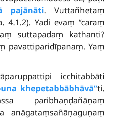
vā pajānāti
. Vuttañhetaṃ
. 4.1.2). Yadi evaṃ ‘‘caraṃ
idaṃ suttapadaṃ kathanti?
ṃ pavattiparidīpanaṃ. Yaṃ
paruppattipi icchitabbāti
puna khepetabbābhāvā’’
ti.
ssa paribhaṇḍañāṇaṃ
na anāgataṃsañāṇaguṇaṃ