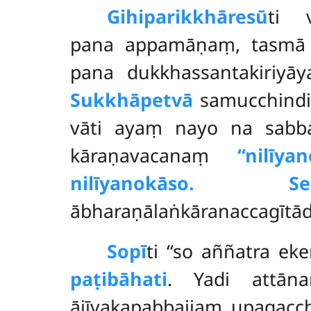
Gihiparikkhāresū
ti v
pana appamāṇaṃ, tasmā g
pana dukkhassantakiriyāy
Sukkhāpetvā
samucchindi
vāti ayaṃ nayo na sabb
kāraṇavacanaṃ
‘‘nilīy
nilīyanokāso. Ses
ābharaṇālaṅkāranaccagītādi
Sopī
ti ‘‘so aññatra ek
paṭibāhati
. Yadi attān
ājīvakapabbajjaṃ upagacc