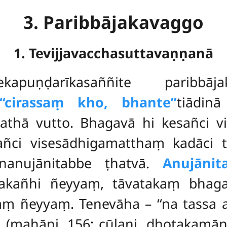
3. Paribbājakavaggo
1. Tevijjavacchasuttavaṇṇanā
ekapuṇḍarīkasaññite paribbā
‘‘cirassaṃ kho, bhante’’
tiādin
thā vutto. Bhagavā hi kesañci vi
sañci visesādhigamatthaṃ kadāci t
ananujānitabbe ṭhatvā.
Anujāni
takañhi ñeyyaṃ, tāvatakaṃ bhag
 ñeyyaṃ. Tenevāha – ‘‘na tassa ad
i (mahāni. 156; cūḷani. dhotakamā