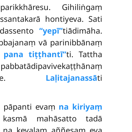
parikkhāresu. Gihiliṅgaṃ
antakarā hontiyeva. Sati
i dassento
‘‘yepī’’
tiādimāha.
abbajanaṃ vā parinibbānaṃ
pana tiṭṭhantī’’
ti. Tattha
pabbatādipavivekaṭṭhānaṃ
loke.
Laḷitajanassā
ti
ati pāpanti evaṃ
na kiriyaṃ
a kasmā mahāsatto tadā
i na kevalaṃ aññesaṃ eva