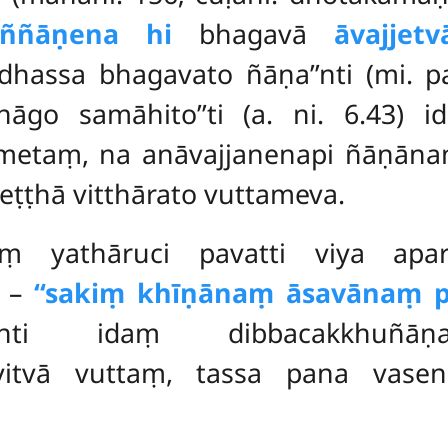
aññāṇena hi
bhagavā
āvajjet
hassa bhagavato ñāṇa’’nti (mi. pa
āgo samāhito’’ti (a. ni. 6.43) 
etaṃ, na anāvajjanenapi ñāṇāna
ṭṭhā vitthārato vuttameva.
ṃ yathāruci pavatti viya aparā
a –
‘‘sakiṃ khīṇānaṃ āsavānaṃ 
nti idaṃ dibbacakkhuñāṇa
yitvā vuttaṃ, tassa pana vase