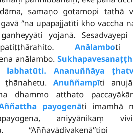
vadāma, samaṇo gotamopi tathā va
hagavā
‘‘na upapajjatīti kho vaccha na 
gaṇheyyāti yojanā. Sesadvayep
patiṭṭhārahito.
Anālambo
ti
ena anālambo.
Sukhapavesanaṭṭ
 labhatūti. Ananuññāya ṭhat
a ṭhānahetu.
Anuññampī
ti anuj
pana dhammo atthato paccayāk
Aññattha payogenā
ti imamhā n
ppayogena, aniyyānikaṃ vivi
ho. ‘‘Aññavādiyakenā’’tipi