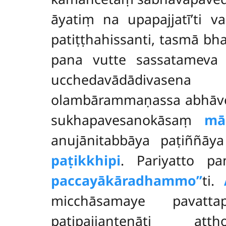
āyatiṃ na upapajjatī’ti 
patiṭṭhahissanti, tasmā b
pana vutte sassatameva 
ucchedavādādivasena 
olambārammaṇassa abhāv
sukhapavesanokāsaṃ
mā
anujānitabbāya paṭiññāy
paṭikkhipi
. Pariyatto 
paccayākāradhammo’’
ti.
micchāsamaye pavatta
paṭipajjantenāti att