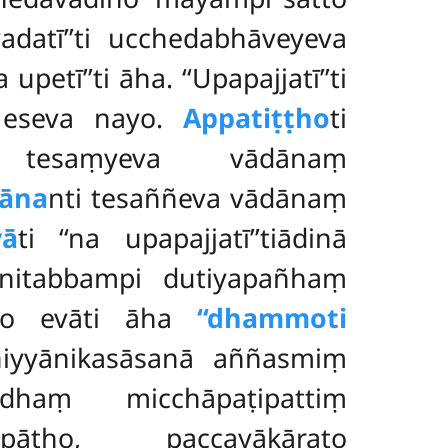
datī’’ti ucchedabhāveyeva
upetī’’ti āha. ‘‘Upapajjatī’’ti
i eseva nayo.
Appatiṭṭho
ti
 tesaṃyeva vādānaṃ
hāna
nti tesaññeva vādānaṃ
vā
ti ‘‘na upapajjatī’’tiādinā
ānitabbampi dutiyapañhaṃ
āro evāti āha
‘‘dhammoti
iyyānikasāsanā aññasmiṃ
dhaṃ micchāpaṭipattiṃ
 pāṭho, paccayākārato