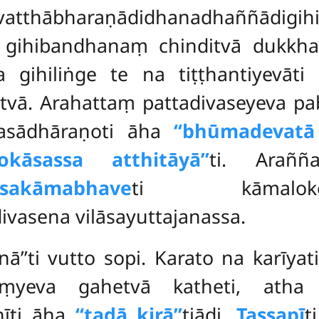
atthābharaṇādidhanadhaññādigihi
ihibandhanaṃ chinditvā dukkhass
a gihiliṅge te na tiṭṭhantiyevāt
tvā. Arahattaṃ
pattadivaseyeva p
asādhāraṇoti āha
‘‘bhūmadevatā 
anokāsassa atthitāyā’’
ti. Arañña
akāmabhave
ti kāma
vasena vilāsayuttajanassa.
enā’’ti vutto sopi. Karato na karīy
aṃyeva gahetvā katheti, ath
hīti āha
‘‘tadā kirā’’
tiādi.
Tassapī
t