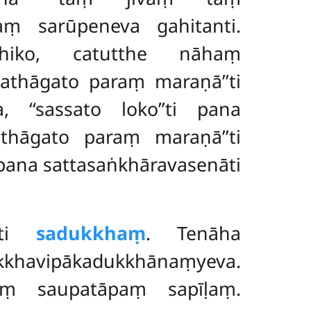
yaṃ sarūpeneva gahitanti.
ṭhiko, catutthe nāhaṃ
 tathāgato paraṃ maraṇā’’ti
 ‘‘sassato loko’’ti pana
athāgato paraṃ maraṇā’’ti
i pana sattasaṅkhāravasenāti
āti
sadukkhaṃ
. Tenāha
avipākadukkhānaṃyeva.
aṃ saupatāpaṃ sapīḷaṃ.