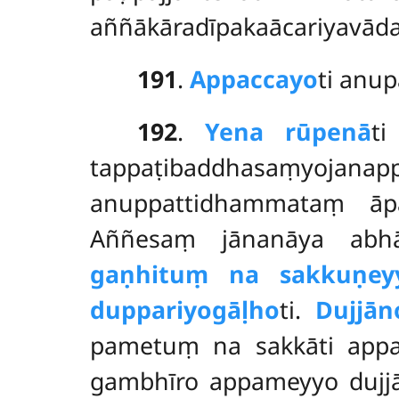
aññākāradīpakaācariyavāda
191
.
Appaccayo
ti
anupā
192
.
Yena rūpenā
t
tappaṭibaddhasaṃyoja
anuppattidhammataṃ āpa
Aññesaṃ jānanāya abh
gaṇhituṃ na sakkuṇey
duppariyogāḷho
ti.
Dujjān
pametuṃ na sakkāti appa
gambhīro appameyyo dujj