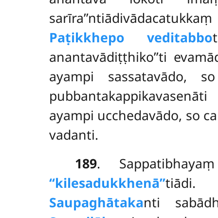
sarīra’’ntiādivādacatukk
Paṭikkhepo veditabbo
anantavādiṭṭhiko’’ti evamā
ayampi sassatavādo, so 
pubbantakappikavasenāti 
ayampi ucchedavādo, so ca k
vadanti.
189
. Sappatibhay
‘‘kilesadukkhenā’’
tiā
Saupaghātaka
nti sabā