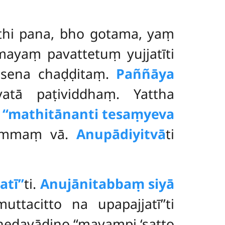
tthi pana, bho gotama, yaṃ
amayaṃ pavattetuṃ yujjatīti
asena chaḍḍitaṃ.
Paññāya
atā paṭividdhaṃ. Yattha
a
‘‘mathitānanti tesaṃyeva
ammaṃ vā.
Anupādiyitvā
ti
atī’’
ti.
Anujānitabbaṃ siyā
ttacitto na upapajjatī’’ti
davādino ‘‘mayampi ‘satto