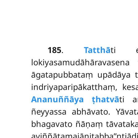
185
.
Tatthā
ti
lokiyasamudāhāravasena
āgatapubbataṃ upādāya ta
indriyaparipākatthaṃ, ke
Ananuññāya ṭhatvā
ti 
ñeyyassa abhāvato. Yāva
bhagavato ñāṇaṃ tāvatakaṃ
aviññātamajānitabba’’ntiād