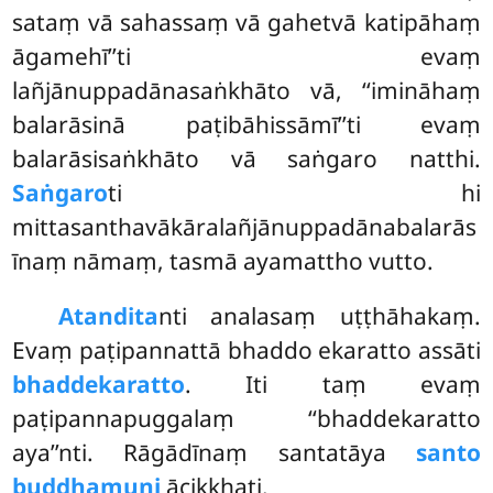
sataṃ vā sahassaṃ vā gahetvā katipāhaṃ
āgamehī’’ti evaṃ
lañjānuppadānasaṅkhāto vā, ‘‘imināhaṃ
balarāsinā paṭibāhissāmī’’ti evaṃ
balarāsisaṅkhāto vā saṅgaro natthi.
Saṅgaro
ti hi
mittasanthavākāralañjānuppadānabalarās
īnaṃ
nāmaṃ, tasmā ayamattho vutto.
Atandita
nti analasaṃ uṭṭhāhakaṃ.
Evaṃ paṭipannattā bhaddo ekaratto assāti
bhaddekaratto
. Iti taṃ evaṃ
paṭipannapuggalaṃ ‘‘bhaddekaratto
aya’’nti. Rāgādīnaṃ santatāya
santo
buddhamuni
ācikkhati.