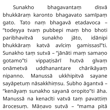
Sunakho
bhagavantaṃ disvā
bhukkāraṃ karonto bhagavato samīpaṃ
gato. Tato naṃ bhagavā etadavoca –
‘‘todeyya tvaṃ pubbepi maṃ bho bhoti
paribhavitvā sunakho jāto, idānipi
bhukkāraṃ katvā avīciṃ gamissasī’’ti.
Sunakho taṃ sutvā – ‘‘jānāti maṃ samaṇo
gotamo’’ti vippaṭisārī hutvā gīvaṃ
onāmetvā uddhanantare chārikāyaṃ
nipanno. Manussā ukkhipitvā sayane
sayāpetuṃ nāsakkhiṃsu. Subho āgantvā –
‘‘kenāyaṃ sunakho sayanā oropito’’ti āha.
Manussā na kenacīti vatvā taṃ pavattiṃ
ārocesuṃ. Māṇavo sutvā – ‘‘mama pitā