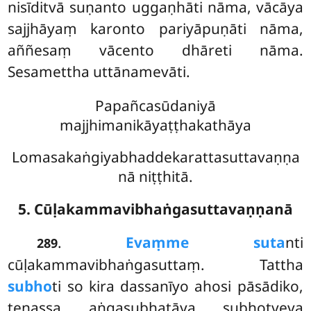
nisīditvā suṇanto uggaṇhāti nāma, vācāya
sajjhāyaṃ karonto pariyāpuṇāti nāma,
aññesaṃ vācento dhāreti nāma.
Sesamettha uttānamevāti.
Papañcasūdaniyā
majjhimanikāyaṭṭhakathāya
Lomasakaṅgiyabhaddekarattasuttavaṇṇa
nā niṭṭhitā.
5. Cūḷakammavibhaṅgasuttavaṇṇanā
.
Evaṃ
me suta
nti
289
cūḷakammavibhaṅgasuttaṃ. Tattha
subho
ti so kira dassanīyo ahosi pāsādiko,
tenassa aṅgasubhatāya subhotveva