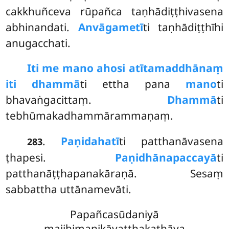
cakkhuñceva rūpañca taṇhādiṭṭhivasena
abhinandati.
Anvāgametī
ti taṇhādiṭṭhīhi
anugacchati.
Iti me mano ahosi atītamaddhānaṃ
iti dhammā
ti ettha pana
mano
ti
bhavaṅgacittaṃ.
Dhammā
ti
tebhūmakadhammārammaṇaṃ.
.
Paṇidahatī
ti patthanāvasena
283
ṭhapesi.
Paṇidhānapaccayā
ti
patthanāṭṭhapanakāraṇā. Sesaṃ
sabbattha uttānamevāti.
Papañcasūdaniyā
majjhimanikāyaṭṭhakathāya