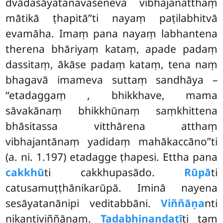
dvādasāyatanavaseneva vibhajanatthaṃ
mātikā ṭhapitā’’ti nayaṃ paṭilabhitvā
evamāha. Imaṃ pana nayaṃ labhantena
therena bhāriyaṃ kataṃ, apade padaṃ
dassitaṃ, ākāse padaṃ kataṃ, tena naṃ
bhagavā imameva suttaṃ sandhāya –
‘‘etadaggaṃ
, bhikkhave, mama
sāvakānaṃ bhikkhūnaṃ saṃkhittena
bhāsitassa vitthārena atthaṃ
vibhajantānaṃ yadidaṃ mahākaccāno’’ti
(a. ni. 1.197) etadagge ṭhapesi. Ettha pana
cakkhū
ti cakkhupasādo.
Rūpā
ti
catusamuṭṭhānikarūpā. Iminā nayena
sesāyatanānipi veditabbāni.
Viññāṇa
nti
nikantiviññāṇaṃ.
Tadabhinandatī
ti taṃ