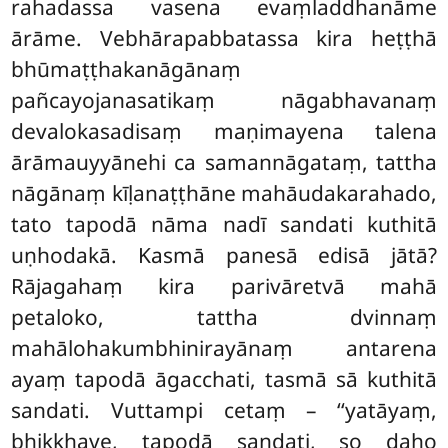
rahadassa vasena evaṃladdhanāme
ārāme. Vebhārapabbatassa
kira heṭṭhā
bhūmaṭṭhakanāgānaṃ
pañcayojanasatikaṃ nāgabhavanaṃ
devalokasadisaṃ maṇimayena talena
ārāmauyyānehi ca samannāgataṃ, tattha
nāgānaṃ kīḷanaṭṭhāne mahāudakarahado,
tato tapodā nāma nadī sandati kuthitā
uṇhodakā. Kasmā panesā edisā jātā?
Rājagahaṃ kira parivāretvā mahā
petaloko, tattha dvinnaṃ
mahālohakumbhinirayānaṃ antarena
ayaṃ tapodā āgacchati, tasmā sā kuthitā
sandati. Vuttampi cetaṃ – ‘‘yatāyaṃ,
bhikkhave, tapodā sandati, so daho