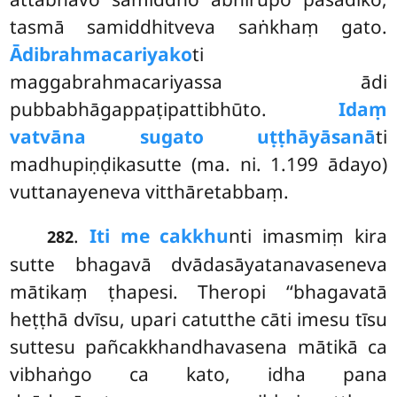
tasmā samiddhitveva saṅkhaṃ gato.
Ādibrahmacariyako
ti
maggabrahmacariyassa ādi
pubbabhāgappaṭipattibhūto.
Idaṃ
vatvāna sugato uṭṭhāyāsanā
ti
madhupiṇḍikasutte (ma. ni. 1.199 ādayo)
vuttanayeneva vitthāretabbaṃ.
.
Iti me cakkhu
nti imasmiṃ kira
282
sutte bhagavā dvādasāyatanavaseneva
mātikaṃ ṭhapesi. Theropi ‘‘bhagavatā
heṭṭhā
dvīsu, upari catutthe cāti imesu tīsu
suttesu pañcakkhandhavasena mātikā ca
vibhaṅgo ca kato, idha pana