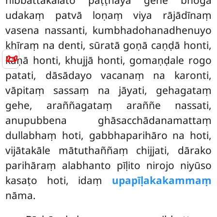
nibbattakālato paṭṭhāya gehe bhogā
udakaṃ patvā loṇaṃ viya rājādīnaṃ
vasena nassanti, kumbhadohanadhenuyo
khīraṃ na denti, sūratā goṇā caṇḍā honti,
📜
kāṇā honti, khujjā
honti, gomaṇḍale rogo
patati, dāsādayo vacanaṃ na karonti,
vāpitaṃ sassaṃ na jāyati, gehagataṃ
gehe, araññagataṃ araññe nassati,
anupubbena ghāsacchādanamattaṃ
dullabhaṃ hoti, gabbhaparihāro na hoti,
vijātakāle mātuthaññaṃ chijjati, dārako
parihāraṃ alabhanto pīḷito nirojo niyūso
kasaṭo hoti, idaṃ
upapīḷakakammaṃ
nāma.