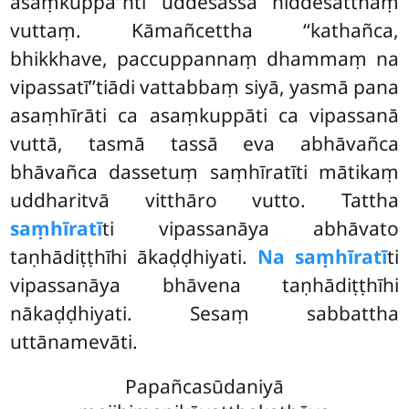
asaṃkuppa’’nti uddesassa niddesatthaṃ
vuttaṃ. Kāmañcettha ‘‘kathañca,
bhikkhave, paccuppannaṃ dhammaṃ
na
vipassatī’’tiādi vattabbaṃ siyā, yasmā pana
asaṃhīrāti ca asaṃkuppāti ca vipassanā
vuttā, tasmā tassā eva abhāvañca
bhāvañca dassetuṃ saṃhīratīti mātikaṃ
uddharitvā vitthāro vutto. Tattha
saṃhīratī
ti vipassanāya abhāvato
taṇhādiṭṭhīhi
ākaḍḍhiyati.
Na saṃhīratī
ti
vipassanāya bhāvena taṇhādiṭṭhīhi
nākaḍḍhiyati. Sesaṃ sabbattha
uttānamevāti.
Papañcasūdaniyā