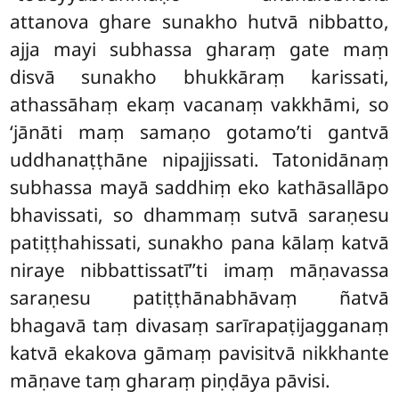
attanova ghare sunakho hutvā nibbatto,
ajja mayi subhassa gharaṃ gate maṃ
disvā sunakho bhukkāraṃ karissati,
athassāhaṃ ekaṃ vacanaṃ vakkhāmi, so
‘jānāti maṃ samaṇo gotamo’ti gantvā
uddhanaṭṭhāne
nipajjissati. Tatonidānaṃ
subhassa mayā saddhiṃ eko kathāsallāpo
bhavissati, so dhammaṃ sutvā saraṇesu
patiṭṭhahissati, sunakho pana kālaṃ katvā
niraye nibbattissatī’’ti imaṃ māṇavassa
saraṇesu patiṭṭhānabhāvaṃ ñatvā
bhagavā taṃ divasaṃ sarīrapaṭijagganaṃ
katvā ekakova gāmaṃ pavisitvā nikkhante
māṇave taṃ gharaṃ piṇḍāya pāvisi.