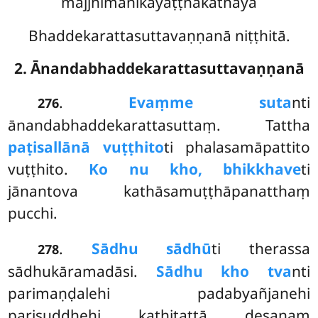
majjhimanikāyaṭṭhakathāya
Bhaddekarattasuttavaṇṇanā niṭṭhitā.
2. Ānandabhaddekarattasuttavaṇṇanā
.
Evaṃ
me suta
nti
276
ānandabhaddekarattasuttaṃ. Tattha
paṭisallānā vuṭṭhito
ti phalasamāpattito
vuṭṭhito.
Ko nu kho, bhikkhave
ti
jānantova kathāsamuṭṭhāpanatthaṃ
pucchi.
.
Sādhu sādhū
ti therassa
278
sādhukāramadāsi.
Sādhu kho tva
nti
parimaṇḍalehi padabyañjanehi
parisuddhehi kathitattā desanaṃ