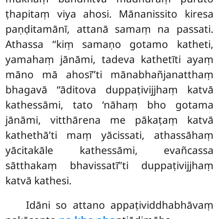
ṭhapitaṃ viya ahosi. Mānanissito kiresa
paṇḍitamānī, attanā samaṃ na passati.
Athassa ‘‘kiṃ samaṇo gotamo katheti,
yamahaṃ jānāmi, tadeva kathetīti ayaṃ
māno mā ahosī’’ti mānabhañjanatthaṃ
bhagavā ‘‘āditova duppaṭivijjhaṃ katvā
kathessāmi, tato ‘nāhaṃ bho gotama
jānāmi, vitthārena me pākaṭaṃ katvā
kathethā’ti maṃ yācissati, athassāhaṃ
yācitakāle kathessāmi, evañcassa
sātthakaṃ bhavissatī’’ti duppaṭivijjhaṃ
katvā kathesi.
Idāni so attano appaṭividdhabhāvaṃ