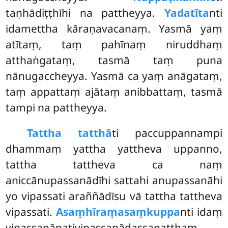
taṇhādiṭṭhīhi na pattheyya.
Yadatīta
nti
idamettha kāraṇavacanaṃ. Yasmā yaṃ
atītaṃ, taṃ pahīnaṃ niruddhaṃ
atthaṅgataṃ, tasmā taṃ puna
nānugaccheyya. Yasmā ca yaṃ anāgataṃ,
taṃ appattaṃ ajātaṃ anibbattaṃ, tasmā
tampi na pattheyya.
Tattha tatthā
ti paccuppannampi
dhammaṃ yattha yattheva uppanno,
tattha tattheva ca naṃ
aniccānupassanādīhi sattahi anupassanāhi
yo vipassati araññādīsu vā tattha tattheva
vipassati.
Asaṃhīraṃ
asaṃkuppa
nti idaṃ
vipassanāpaṭivipassanādassanatthaṃ