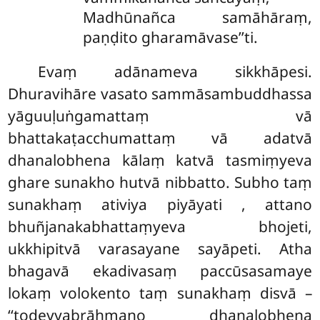
Madhūnañca samāhāraṃ,
paṇḍito gharamāvase’’ti.
Evaṃ adānameva sikkhāpesi.
Dhuravihāre vasato sammāsambuddhassa
yāguuḷuṅgamattaṃ vā
bhattakaṭacchumattaṃ vā adatvā
dhanalobhena kālaṃ katvā tasmiṃyeva
ghare sunakho hutvā nibbatto. Subho taṃ
sunakhaṃ ativiya piyāyati
, attano
bhuñjanakabhattaṃyeva bhojeti,
ukkhipitvā varasayane sayāpeti. Atha
bhagavā ekadivasaṃ paccūsasamaye
lokaṃ volokento taṃ sunakhaṃ disvā –
‘‘todeyyabrāhmaṇo dhanalobhena