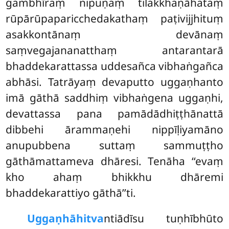
gambhīraṃ nipuṇaṃ tilakkhaṇāhataṃ
rūpārūpaparicchedakathaṃ paṭivijjhituṃ
asakkontānaṃ devānaṃ
saṃvegajananatthaṃ antarantarā
bhaddekarattassa uddesañca vibhaṅgañca
abhāsi. Tatrāyaṃ devaputto uggaṇhanto
imā gāthā saddhiṃ vibhaṅgena uggaṇhi,
devattassa pana pamādādhiṭṭhānattā
dibbehi ārammaṇehi nippīḷiyamāno
anupubbena suttaṃ sammuṭṭho
gāthāmattameva dhāresi. Tenāha
‘‘evaṃ
kho ahaṃ bhikkhu dhāremi
bhaddekarattiyo gāthā’’ti.
Uggaṇhāhi
tva
ntiādīsu tuṇhībhūto