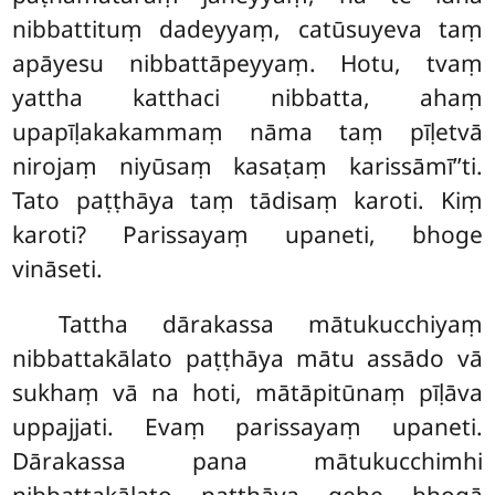
nibbattituṃ dadeyyaṃ, catūsuyeva taṃ
apāyesu nibbattāpeyyaṃ. Hotu, tvaṃ
yattha
katthaci nibbatta, ahaṃ
upapīḷakakammaṃ nāma taṃ pīḷetvā
nirojaṃ niyūsaṃ kasaṭaṃ karissāmī’’ti.
Tato paṭṭhāya taṃ tādisaṃ karoti. Kiṃ
karoti? Parissayaṃ upaneti, bhoge
vināseti.
Tattha dārakassa mātukucchiyaṃ
nibbattakālato paṭṭhāya mātu assādo vā
sukhaṃ vā na hoti, mātāpitūnaṃ pīḷāva
uppajjati. Evaṃ parissayaṃ upaneti.
Dārakassa pana mātukucchimhi