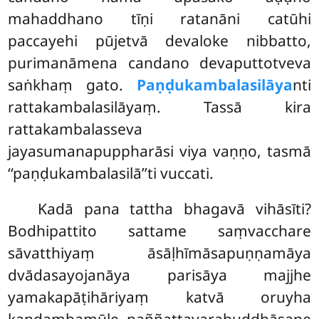
mahaddhano tīṇi ratanāni catūhi
paccayehi pūjetvā devaloke nibbatto,
purimanāmena candano devaputtotveva
saṅkhaṃ gato.
Paṇḍukambalasilāya
nti
rattakambalasilāyaṃ. Tassā kira
rattakambalasseva
jayasumanapuppharāsi viya vaṇṇo, tasmā
‘‘paṇḍukambalasilā’’ti vuccati.
Kadā pana tattha bhagavā vihāsīti?
Bodhipattito sattame saṃvacchare
sāvatthiyaṃ āsāḷhīmāsapuṇṇamāya
dvādasayojanāya parisāya majjhe
yamakapāṭihāriyaṃ katvā oruyha
kaṇḍambamūle paññattavarabuddhāsane