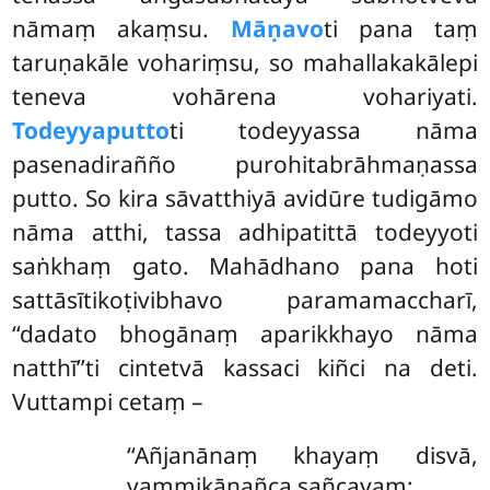
nāmaṃ akaṃsu.
Māṇavo
ti pana taṃ
taruṇakāle vohariṃsu, so mahallakakālepi
teneva vohārena vohariyati.
Todeyyaputto
ti todeyyassa nāma
pasenadirañño purohitabrāhmaṇassa
putto. So kira sāvatthiyā avidūre tudigāmo
nāma atthi, tassa adhipatittā todeyyoti
saṅkhaṃ gato. Mahādhano pana hoti
sattāsītikoṭivibhavo paramamaccharī,
‘‘dadato bhogānaṃ aparikkhayo nāma
natthī’’ti cintetvā kassaci kiñci na deti.
Vuttampi cetaṃ –
‘‘Añjanānaṃ khayaṃ disvā,
vammikānañca sañcayaṃ;