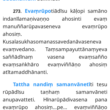
.
Evaṃrūpo
tiādīsu kāḷopi samāno
273
indanīlamaṇivaṇṇo ahosinti evaṃ
manuññarūpavaseneva evaṃrūpo
ahosiṃ.
Kusalasukhasomanassavedanāvaseneva
evaṃvedano. Taṃsampayuttānaṃyeva
saññādīnaṃ vasena evaṃsañño
evaṃsaṅkhāro evaṃviññāṇo ahosiṃ
atītamaddhānanti.
Tattha nandiṃ samanvānetī
ti tesu
rūpādīsu taṇhaṃ samanvāneti
anupavatteti. Hīnarūpādivasena pana
evaṃrūpo ahosiṃ…pe… evaṃviññāṇo