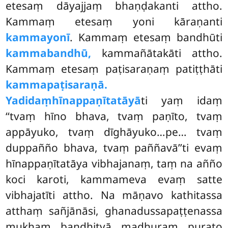
etesaṃ dāyajjaṃ bhaṇḍakanti attho.
Kammaṃ etesaṃ yoni kāraṇanti
kammayonī
. Kammaṃ etesaṃ bandhūti
kammabandhū,
kammañātakāti attho.
Kammaṃ etesaṃ paṭisaraṇaṃ patiṭṭhāti
kammapaṭisaraṇā.
Yadidaṃ
hīnappaṇītatāyā
ti yaṃ idaṃ
‘‘tvaṃ hīno bhava, tvaṃ paṇīto, tvaṃ
appāyuko, tvaṃ dīghāyuko…pe… tvaṃ
duppañño bhava, tvaṃ paññavā’’ti evaṃ
hīnappaṇītatāya vibhajanaṃ, taṃ na añño
koci karoti, kammameva evaṃ satte
vibhajatīti attho. Na māṇavo kathitassa
atthaṃ sañjānāsi, ghanadussapaṭṭenassa
mukhaṃ bandhitvā madhuraṃ purato