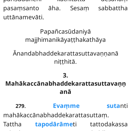
pasaṃsanto āha. Sesaṃ sabbattha
uttānamevāti.
Papañcasūdaniyā
majjhimanikāyaṭṭhakathāya
Ānandabhaddekarattasuttavaṇṇanā
niṭṭhitā.
3.
Mahākaccānabhaddekarattasuttavaṇṇ
anā
.
Evaṃ
me suta
nti
279
mahākaccānabhaddekarattasuttaṃ.
Tattha
tapodārāme
ti tattodakassa