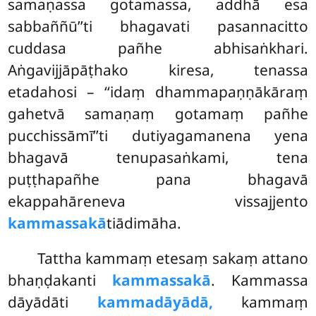
samaṇassa gotamassa, addhā esa
sabbaññū’’ti bhagavati pasannacitto
cuddasa pañhe abhisaṅkhari.
Aṅgavijjāpāṭhako kiresa, tenassa
etadahosi – ‘‘idaṃ dhammapaṇṇākāraṃ
gahetvā samaṇaṃ gotamaṃ pañhe
pucchissāmī’’ti dutiyagamanena yena
bhagavā tenupasaṅkami, tena
puṭṭhapañhe pana bhagavā
ekappahāreneva vissajjento
kammassakā
tiādimāha.
Tattha kammaṃ etesaṃ sakaṃ attano
bhaṇḍakanti
kammassakā
. Kammassa
dāyādāti
kammadāyādā,
kammaṃ