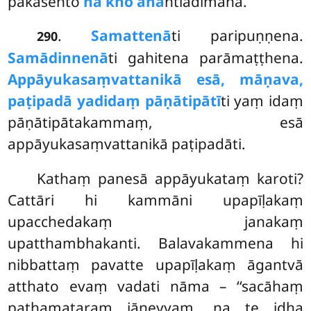
pakāsento
na kho aha
ntiādimāha.
.
Samattenā
ti paripuṇṇena.
290
Samādinnenā
ti gahitena parāmaṭṭhena.
Appāyukasaṃvattanikā esā, māṇava,
paṭipadā yadidaṃ pāṇātipātī
ti yaṃ idaṃ
pāṇātipātakammaṃ, esā
appāyukasaṃvattanikā paṭipadāti.
Kathaṃ panesā appāyukataṃ karoti?
Cattāri hi kammāni upapīḷakaṃ
upacchedakaṃ janakaṃ
upatthambhakanti. Balavakammena hi
nibbattaṃ pavatte upapīḷakaṃ āgantvā
atthato evaṃ vadati nāma – ‘‘sacāhaṃ
paṭhamataraṃ jāneyyaṃ, na te idha