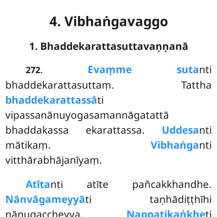
4. Vibhaṅgavaggo
1. Bhaddekarattasuttavaṇṇanā
.
Evaṃ
me suta
nti
272
bhaddekarattasuttaṃ. Tattha
bhaddekarattassā
ti
vipassanānuyogasamannāgatattā
bhaddakassa ekarattassa.
Uddesa
nti
mātikaṃ.
Vibhaṅga
nti
vitthārabhājanīyaṃ.
Atīta
nti atīte pañcakkhandhe.
Nānvāgameyyā
ti taṇhādiṭṭhīhi
nānugaccheyya.
Nappaṭikaṅkhe
ti