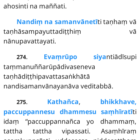
ahosinti na maññati.
Nandiṃ na samanvānetī
ti taṇhaṃ vā
taṇhāsampayuttadiṭṭhiṃ vā
nānupavattayati.
.
Evaṃrūpo siya
ntiādīsupi
274
taṃmanuññarūpādivaseneva
taṇhādiṭṭhipavattasaṅkhātā
nandisamanvānayanāva veditabbā.
.
Kathañca
,
bhikkhave,
275
paccuppannesu dhammesu saṃhīratī
ti
idaṃ ‘‘paccuppannañca yo dhammaṃ,
tattha tattha vipassati. Asaṃhīraṃ