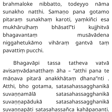
brahmaloke nibbatto, todeyyo nāma
sunakho natthi. Samaṇo pana gotamo
pitaraṃ sunakhaṃ karoti, yaṃkiñci esa
mukhāruḷhaṃ bhāsatī’’ti kujjhitvā
bhagavantaṃ musāvādena
niggahetukāmo vihāraṃ gantvā taṃ
pavattiṃ pucchi.
Bhagavāpi tassa tatheva vatvā
avisaṃvādanatthaṃ āha – ‘‘atthi pana te
māṇava pitarā anakkhātaṃ dhana’’nti
.
Atthi, bho gotama, satasahassagghanikā
suvaṇṇamālā satasahassagghanikā
suvaṇṇapādukā satasahassagghanikā
suvaṇṇapāti satasahassañca kahāpaṇanti.