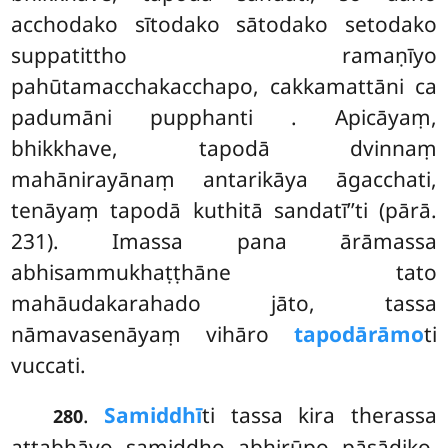
acchodako sītodako sātodako setodako
suppatittho ramaṇīyo
pahūtamacchakacchapo, cakkamattāni ca
padumāni pupphanti
. Apicāyaṃ,
bhikkhave, tapodā dvinnaṃ
mahānirayānaṃ antarikāya āgacchati,
tenāyaṃ tapodā kuthitā sandatī’’ti (pārā.
231). Imassa pana ārāmassa
abhisammukhaṭṭhāne tato
mahāudakarahado jāto, tassa
nāmavasenāyaṃ vihāro
tapodārāmo
ti
vuccati.
.
Samiddhī
ti tassa kira therassa
280
attabhāvo samiddho abhirūpo pāsādiko,