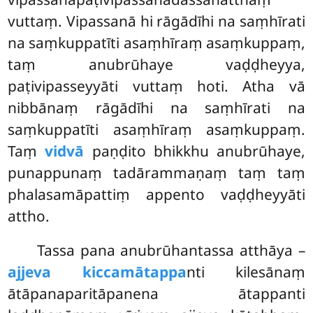
vuttaṃ. Vipassanā hi rāgādīhi na saṃhīrati
na saṃkuppatīti asaṃhīraṃ asaṃkuppaṃ,
taṃ anubrūhaye vaḍḍheyya,
paṭivipasseyyāti vuttaṃ hoti. Atha vā
nibbānaṃ rāgādīhi na saṃhīrati na
saṃkuppatīti asaṃhīraṃ asaṃkuppaṃ.
Taṃ
vidvā
paṇḍito bhikkhu anubrūhaye,
punappunaṃ tadārammaṇaṃ taṃ taṃ
phalasamāpattiṃ appento vaḍḍheyyāti
attho.
Tassa pana anubrūhantassa atthāya –
ajjeva kiccamātappa
nti kilesānaṃ
ātāpanaparitāpanena ātappanti