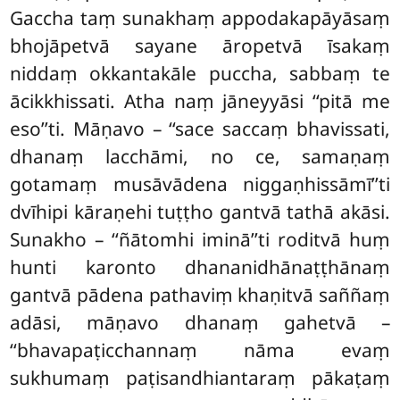
Gaccha taṃ sunakhaṃ appodakapāyāsaṃ
bhojāpetvā sayane āropetvā īsakaṃ
niddaṃ okkantakāle puccha, sabbaṃ te
ācikkhissati. Atha naṃ jāneyyāsi ‘‘pitā me
eso’’ti. Māṇavo – ‘‘sace saccaṃ bhavissati,
dhanaṃ lacchāmi, no ce, samaṇaṃ
gotamaṃ musāvādena niggaṇhissāmī’’ti
dvīhipi kāraṇehi tuṭṭho gantvā tathā akāsi.
Sunakho – ‘‘ñātomhi iminā’’ti roditvā huṃ
hunti karonto dhananidhānaṭṭhānaṃ
gantvā pādena pathaviṃ khaṇitvā saññaṃ
adāsi, māṇavo dhanaṃ gahetvā –
‘‘bhavapaṭicchannaṃ nāma evaṃ
sukhumaṃ paṭisandhiantaraṃ pākaṭaṃ