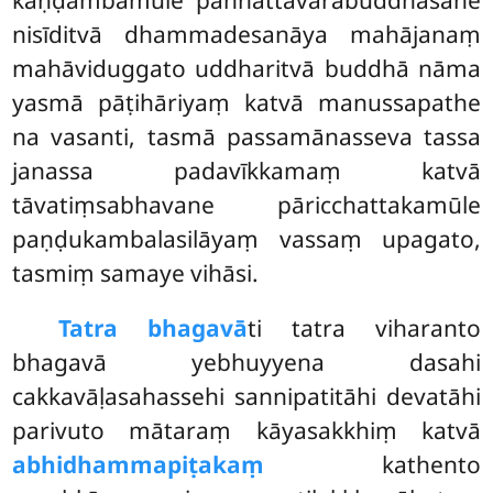
nisīditvā dhammadesanāya mahājanaṃ
mahāviduggato uddharitvā buddhā nāma
yasmā pāṭihāriyaṃ katvā manussapathe
na vasanti, tasmā passamānasseva tassa
janassa padavīkkamaṃ katvā
tāvatiṃsabhavane pāricchattakamūle
paṇḍukambalasilāyaṃ vassaṃ upagato,
tasmiṃ samaye vihāsi.
Tatra bhagavā
ti tatra viharanto
bhagavā yebhuyyena dasahi
cakkavāḷasahassehi sannipatitāhi devatāhi
parivuto mātaraṃ kāyasakkhiṃ katvā
abhidhammapiṭakaṃ
kathento