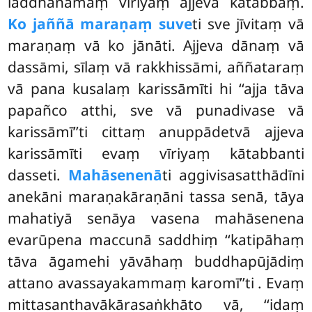
laddhanāmaṃ vīriyaṃ ajjeva kātabbaṃ.
Ko jaññā maraṇaṃ suve
ti
sve jīvitaṃ vā
maraṇaṃ vā ko jānāti. Ajjeva dānaṃ vā
dassāmi, sīlaṃ vā rakkhissāmi, aññataraṃ
vā pana kusalaṃ karissāmīti hi ‘‘ajja tāva
papañco atthi, sve vā punadivase vā
karissāmī’’ti cittaṃ anuppādetvā ajjeva
karissāmīti evaṃ vīriyaṃ kātabbanti
dasseti.
Mahāsenenā
ti aggivisasatthādīni
anekāni maraṇakāraṇāni tassa senā, tāya
mahatiyā senāya vasena mahāsenena
evarūpena maccunā saddhiṃ ‘‘katipāhaṃ
tāva āgamehi yāvāhaṃ buddhapūjādiṃ
attano avassayakammaṃ karomī’’ti
. Evaṃ
mittasanthavākārasaṅkhāto vā, ‘‘idaṃ