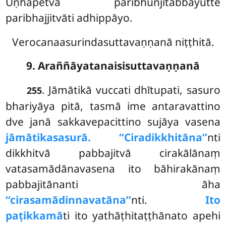
Uṇhāpetvā paribhuñjitabbayutte
paribhajjitvāti adhippāyo.
Verocanaasurindasuttavaṇṇanā niṭṭhitā.
9. Araññāyatanaisisuttavaṇṇanā
. Jāmātikā vuccati dhītupati, sasuro
255
bhariyāya pitā, tasmā ime antaravattino
dve janā sakkavepacittino sujāya vasena
jāmātikasasurā. ‘‘Ciradikkhitāna’’
nti
dikkhitvā pabbajitvā cirakālānaṃ
vatasamādānavasena ito bāhirakānaṃ
pabbajitānanti āha
‘‘cirasamādinnavatāna’’
nti.
Ito
paṭikkamā
ti ito yathāṭhitaṭṭhānato apehi