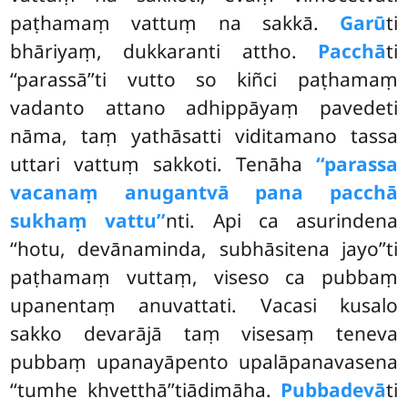
paṭhamaṃ vattuṃ na sakkā.
Garū
ti
bhāriyaṃ, dukkaranti attho.
Pacchā
ti
‘‘parassā’’ti vutto so kiñci paṭhamaṃ
vadanto attano adhippāyaṃ pavedeti
nāma, taṃ yathāsatti viditamano tassa
uttari vattuṃ sakkoti. Tenāha
‘‘parassa
vacanaṃ anugantvā pana pacchā
sukhaṃ vattu’’
nti. Api ca asurindena
‘‘hotu, devānaminda, subhāsitena jayo’’ti
paṭhamaṃ vuttaṃ, viseso ca pubbaṃ
upanentaṃ anuvattati. Vacasi kusalo
sakko devarājā taṃ visesaṃ teneva
pubbaṃ upanayāpento upalāpanavasena
‘‘tumhe
khvetthā’’tiādimāha.
Pubbadevā
ti