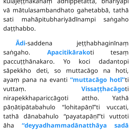
kulajeṭṭhakānaṃ adhippetattā, bhariyāpi
vā mātulasambandhato gahetabbā, tathā
sati mahāpitubhariyādīnampi saṅgaho
daṭṭhabbo.
Ādi
-saddena
jeṭṭhabhaginīnaṃ
saṅgaho.
Apacitikārako
ti tesaṃ
paccuṭṭhānakaro. Yo koci dadantopi
sāpekkho deti, so muttacāgo na hoti,
ayaṃ pana na evanti
‘‘muttacāgo hotī’’
ti
vuttaṃ.
Vissaṭṭhacāgo
ti
nirapekkhapariccāgoti attho. Yathā
pāṇātipātabahulo ‘‘lohitapāṇī’’ti vuccati,
tathā dānabahulo ‘‘payatapāṇī’’ti vuttoti
āha
‘‘deyyadhammadānatthāya sadā