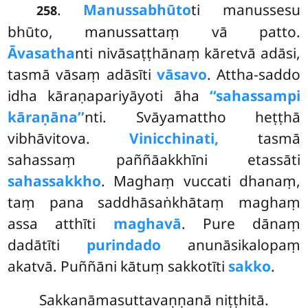
.
Manussabhūto
ti manussesu
258
bhūto, manussattaṃ vā patto.
Āvasatha
nti nivāsaṭṭhānaṃ kāretvā adāsi,
tasmā vāsaṃ adāsīti
vāsavo
. Attha-saddo
idha kāraṇapariyāyoti āha
‘‘sahassampi
kāraṇāna’’
nti. Svāyamattho heṭṭhā
vibhāvitova.
Vinicchinati,
tasmā
sahassaṃ paññāakkhīni etassāti
sahassakkho
. Maghaṃ vuccati dhanaṃ,
taṃ pana saddhāsaṅkhātaṃ maghaṃ
assa atthīti
maghavā
. Pure dānaṃ
dadātīti
purindado
anunāsikalopaṃ
akatvā. Puññāni kātuṃ sakkotīti
sakko
.
Sakkanāmasuttavaṇṇanā niṭṭhitā.