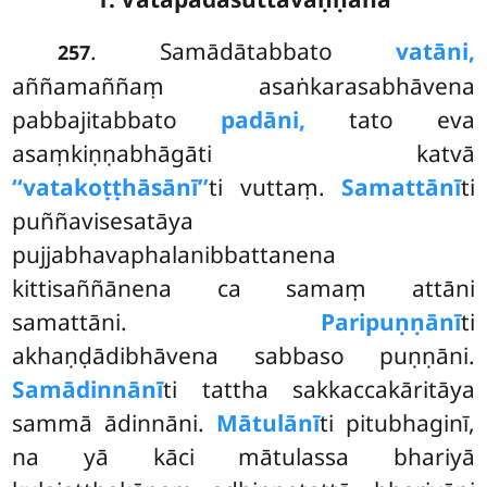
. Samādātabbato
vatāni,
257
aññamaññaṃ asaṅkarasabhāvena
pabbajitabbato
padāni,
tato eva
asaṃkiṇṇabhāgāti katvā
‘‘vatakoṭṭhāsānī’’
ti vuttaṃ.
Samattānī
ti
puññavisesatāya
pujjabhavaphalanibbattanena
kittisaññānena ca samaṃ attāni
samattāni.
Paripuṇṇānī
ti
akhaṇḍādibhāvena sabbaso puṇṇāni.
Samādinnānī
ti tattha sakkaccakāritāya
sammā ādinnāni.
Mātulānī
ti pitubhaginī,
na yā kāci mātulassa bhariyā