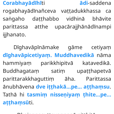
Corabhayādīhī
ti
ādi
-saddena
rogabhayādīnañceva vaṭṭadukkhassa ca
saṅgaho daṭṭhabbo vidhinā bhāvite
parittassa atthe upacārajjhānādīnampi
ijjhanato.
Dīghavāpīnāmake
gāme cetiyaṃ
dīghavāpicetiyaṃ. Muddhavedikā
nāma
hammiyaṃ parikkhipitvā katavedikā.
Buddhagataṃ satiṃ upaṭṭhapetvā
parittarakkhaguttiṃ āha. Parittassa
ānubhāvena
dve iṭṭhakā…pe… aṭṭhaṃsu
.
Tathā hi
tasmiṃ nisseṇiyaṃ ṭhite…pe…
aṭṭhaṃsū
ti.