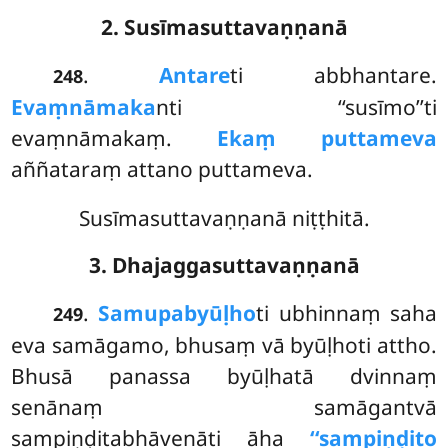
2. Susīmasuttavaṇṇanā
.
Antare
ti abbhantare.
248
Evaṃnāmaka
nti ‘‘susīmo’’ti
evaṃnāmakaṃ.
Ekaṃ puttameva
aññataraṃ attano puttameva.
Susīmasuttavaṇṇanā niṭṭhitā.
3. Dhajaggasuttavaṇṇanā
.
Samupabyūḷho
ti ubhinnaṃ saha
249
eva samāgamo, bhusaṃ vā byūḷhoti attho.
Bhusā panassa byūḷhatā dvinnaṃ
senānaṃ samāgantvā
sampiṇḍitabhāvenāti āha
‘‘sampiṇḍito