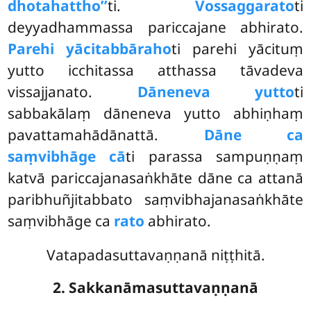
dhotahattho’’
ti.
Vossaggarato
ti
deyyadhammassa pariccajane abhirato.
Parehi yācitabbāraho
ti parehi yācituṃ
yutto icchitassa atthassa tāvadeva
vissajjanato.
Dāneneva yutto
ti
sabbakālaṃ dāneneva yutto abhiṇhaṃ
pavattamahādānattā.
Dāne ca
saṃvibhāge cā
ti parassa sampuṇṇaṃ
katvā pariccajanasaṅkhāte dāne ca attanā
paribhuñjitabbato saṃvibhajanasaṅkhāte
saṃvibhāge ca
rato
abhirato.
Vatapadasuttavaṇṇanā niṭṭhitā.
2. Sakkanāmasuttavaṇṇanā