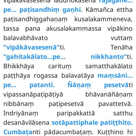
pe… paṭisandhiṃ gaṇhi
. Kāmañca ettha
paṭisandhiggahaṇaṃ kusalakammeneva,
tassa pana akusalakammassa vipākino
balavabhāvato vuttaṃ
‘‘vipākāvasesenā’’
ti. Tenāha
‘‘gahitakālato…pe… nikkhanto’’
ti.
Bhikkhāya carituṃ samatthakālato
paṭṭhāya rogassa balavatāya
maṃsāni…
pe… patanti. Ñāṇaṃ pesetvā
ti
vipassanāpaṭipāṭiyā bhāvanāñāṇaṃ
nibbānaṃ paṭipesetvā pavattetvā.
Indriyānaṃ paripakkattā
satthu
desanāvilāsena
sotāpattiphale patiṭṭhito.
Cumbaṭa
nti pādacumbaṭaṃ. Kuṭṭhino hi