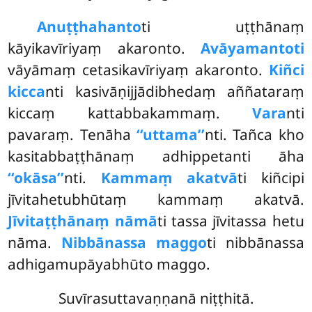
Anuṭṭhahanto
ti
uṭṭhānaṃ
kāyikavīriyaṃ akaronto.
Avāyamantoti
vāyāmaṃ cetasikavīriyaṃ akaronto.
Kiñci
kicca
nti kasivāṇijjādibhedaṃ aññataraṃ
kiccaṃ kattabbakammaṃ.
Vara
nti
pavaraṃ. Tenāha
‘‘uttama’’
nti. Tañca kho
kasitabbaṭṭhānaṃ
adhippetanti āha
‘‘okāsa’’
nti.
Kammaṃ akatvā
ti kiñcipi
jīvitahetubhūtaṃ kammaṃ akatvā.
Jīvitaṭṭhānaṃ nāmā
ti tassa jīvitassa hetu
nāma.
Nibbānassa maggo
ti nibbānassa
adhigamupāyabhūto maggo.
Suvīrasuttavaṇṇanā niṭṭhitā.