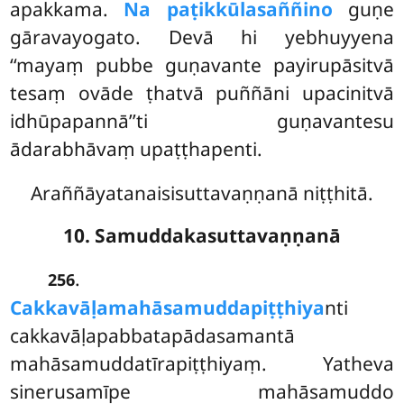
apakkama.
Na paṭikkūlasaññino
guṇe
gāravayogato. Devā hi yebhuyyena
‘‘mayaṃ pubbe guṇavante payirupāsitvā
tesaṃ ovāde ṭhatvā puññāni upacinitvā
idhūpapannā’’ti guṇavantesu
ādarabhāvaṃ upaṭṭhapenti.
Araññāyatanaisisuttavaṇṇanā niṭṭhitā.
10. Samuddakasuttavaṇṇanā
.
256
Cakkavāḷamahāsamuddapiṭṭhiya
nti
cakkavāḷapabbatapādasamantā
mahāsamuddatīrapiṭṭhiyaṃ. Yatheva
sinerusamīpe mahāsamuddo