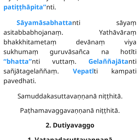
patiṭṭhāpita’’
nti.
Sāyamāsabhatta
nti sāyaṃ
asitabbabhojanaṃ. Yathāvāraṃ
bhakkhitametaṃ devānaṃ viya
sukhumaṃ guruvāsañca na hotīti
‘‘bhatta’’
nti vuttaṃ.
Gelaññajāta
nti
sañjātagelaññaṃ.
Vepatī
ti kampati
pavedhati.
Samuddakasuttavaṇṇanā niṭṭhitā.
Paṭhamavaggavaṇṇanā niṭṭhitā.
2. Dutiyavaggo
1. Vatapadasuttavaṇṇanā