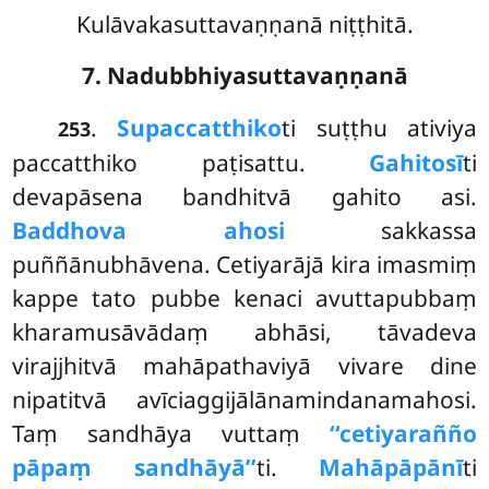
Kulāvakasuttavaṇṇanā niṭṭhitā.
7. Nadubbhiyasuttavaṇṇanā
.
Supaccatthiko
ti suṭṭhu ativiya
253
paccatthiko paṭisattu.
Gahitosī
ti
devapāsena bandhitvā gahito asi.
Baddhova ahosi
sakkassa
puññānubhāvena. Cetiyarājā kira imasmiṃ
kappe tato pubbe kenaci avuttapubbaṃ
kharamusāvādaṃ abhāsi, tāvadeva
virajjhitvā mahāpathaviyā vivare dine
nipatitvā avīciaggijālānamindanamahosi.
Taṃ sandhāya vuttaṃ
‘‘cetiyarañño
pāpaṃ sandhāyā’’
ti.
Mahāpāpānī
ti