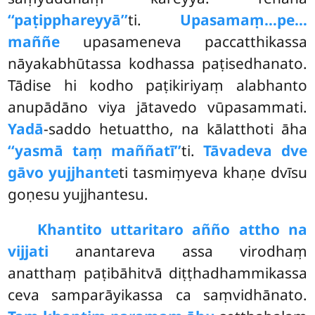
‘‘paṭipphareyyā’’
ti.
Upasamaṃ…pe…
maññe
upasameneva paccatthikassa
nāyakabhūtassa kodhassa
paṭisedhanato.
Tādise hi kodho paṭikiriyaṃ alabhanto
anupādāno viya jātavedo vūpasammati.
Yadā
-saddo hetuattho, na kālatthoti āha
‘‘yasmā taṃ maññatī’’
ti.
Tāvadeva dve
gāvo yujjhante
ti tasmiṃyeva khaṇe dvīsu
goṇesu yujjhantesu.
Khantito uttaritaro añño attho na
vijjati
anantareva assa virodhaṃ
anatthaṃ paṭibāhitvā diṭṭhadhammikassa
ceva samparāyikassa ca saṃvidhānato.