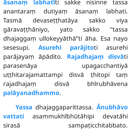
āsanaṃ labhatī
ti sakke nisinne tassa
anantaraṃ dutiyaṃ āsanaṃ labhati.
Tasmā devaseṭṭhatāya sakko viya
gāravaṭṭhāniyo, yato sakko ‘‘tassa
dhajaggaṃ ullokeyyāthā’’ti āha. Esa nayo
sesesupi.
Asurehi parājito
ti asurehi
parājayaṃ āpādito.
Rajadhajaṃ disvā
ti
parasenāya upagacchantiyā
uṭṭhitarajamattampi disvā ṭhitopi taṃ
rajadhajaṃ disvā bhīrubhāvena
palāyanadhammo
.
Yassa
dhajaggaparittassa.
Ānubhāvo
vattati
asammukhībhūtāhipi devatāhi
sirasā sampaṭicchitabbato.