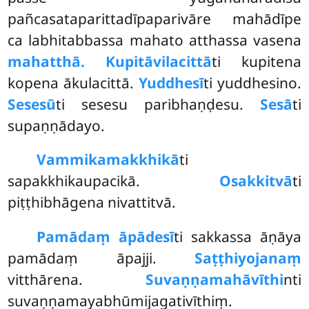
pañcasataparittadīpaparivāre mahādīpe
ca labhitabbassa mahato atthassa vasena
mahatthā. Kupitāvilacittā
ti kupitena
kopena ākulacittā.
Yuddhesī
ti yuddhesino.
Sesesū
ti sesesu paribhaṇḍesu.
Sesā
ti
supaṇṇādayo.
Vammikamakkhikā
ti
sapakkhikaupacikā.
Osakkitvā
ti
piṭṭhibhāgena nivattitvā.
Pamādaṃ āpādesī
ti sakkassa āṇāya
pamādaṃ āpajji.
Saṭṭhiyojanaṃ
vitthārena.
Suvaṇṇamahāvīthi
nti
suvaṇṇamayabhūmijagativīthiṃ.