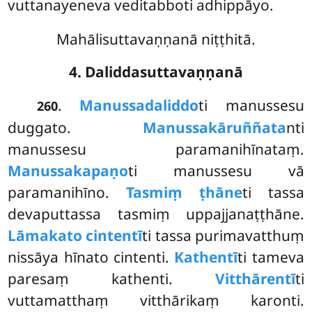
vuttanayeneva veditabboti adhippāyo.
Mahālisuttavaṇṇanā niṭṭhitā.
4. Daliddasuttavaṇṇanā
.
Manussadaliddo
ti manussesu
260
duggato.
Manussakāruññata
nti
manussesu paramanihīnataṃ.
Manussakapaṇo
ti manussesu vā
paramanihīno.
Tasmiṃ ṭhāne
ti tassa
devaputtassa tasmiṃ uppajjanaṭṭhāne.
Lāmakato cintentī
ti tassa purimavatthuṃ
nissāya hīnato cintenti.
Kathentī
ti tameva
paresaṃ kathenti.
Vitthārentī
ti
vuttamatthaṃ vitthārikaṃ karonti.