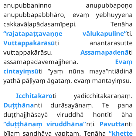
anupubbaninno anupubbapoṇo
anupubbapabbhāro, evaṃ yebhuyyena
cakkavāḷapādasamīpepi. Tenāha
‘‘rajatapaṭṭavaṇṇe vālukapuline’’
ti.
Vuttappakārāsū
ti anantarasutte
vuttappakārāsu.
Assamapadenā
ti
assamapadavemajjhena.
Evaṃ
cintayiṃsū
ti ‘‘yaṃ nūna maya’’ntiādinā
yathā pāḷiyaṃ āgataṃ, evaṃ mantayiṃsu.
Icchitakaro
ti yadicchitakaraṇaṃ.
Duṭṭhāna
nti durāsayānaṃ. Te pana
duṭṭhajjhāsayā viruddhā hontīti āha
‘‘duṭṭhānaṃ viruddhāna’’
nti.
Pavutta
nti
bījaṃ sandhāya vapitaṃ. Tenāha
‘‘khette