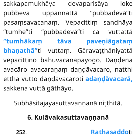
sakkapamukhāya devaparisāya loke
pubbeva uppannattā ‘‘pubbadevā’’ti
pasaṃsavacanaṃ. Vepacittiṃ sandhāya
‘‘tumhe’’ti ‘‘pubbadevā’’ti ca vuttattā
‘‘tumhākaṃ tāva paveṇiāgataṃ
bhaṇathā’’
ti vuttaṃ. Gāravaṭṭhāniyattā
vepacittino bahuvacanapayogo. Daṇḍena
avacāro avacaraṇaṃ daṇḍāvacaro, natthi
ettha vutto daṇḍāvacaroti
adaṇḍāvacarā,
sakkena vuttā gāthāyo.
Subhāsitajayasuttavaṇṇanā niṭṭhitā.
6. Kulāvakasuttavaṇṇanā
.
Rathasaddo
ti
252