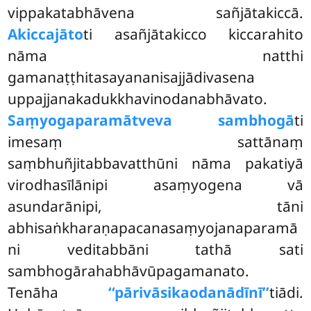
vippakatabhāvena sañjātakiccā.
Akiccajāto
ti asañjātakicco kiccarahito
nāma natthi
gamanaṭṭhitasayananisajjādivasena
uppajjanakadukkhavinodanabhāvato.
Saṃyogaparamātveva sambhogā
ti
imesaṃ sattānaṃ
saṃbhuñjitabbavatthūni nāma pakatiyā
virodhasīlānipi asaṃyogena vā
asundarānipi, tāni
abhisaṅkharaṇapacanasaṃyojanaparamā
ni veditabbāni tathā sati
sambhogārahabhāvūpagamanato.
Tenāha
‘‘pārivāsikaodanādīnī’’
tiādi.