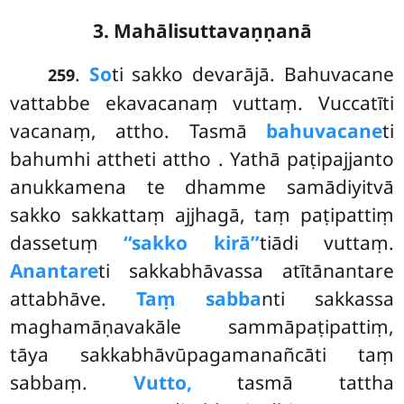
3. Mahālisuttavaṇṇanā
.
So
ti sakko devarājā. Bahuvacane
259
vattabbe ekavacanaṃ vuttaṃ. Vuccatīti
vacanaṃ, attho. Tasmā
bahuvacane
ti
bahumhi attheti attho
. Yathā paṭipajjanto
anukkamena te dhamme samādiyitvā
sakko sakkattaṃ ajjhagā, taṃ paṭipattiṃ
dassetuṃ
‘‘sakko kirā’’
tiādi vuttaṃ.
Anantare
ti sakkabhāvassa atītānantare
attabhāve.
Taṃ sabba
nti sakkassa
maghamāṇavakāle sammāpaṭipattiṃ,
tāya sakkabhāvūpagamanañcāti taṃ
sabbaṃ.
Vutto,
tasmā tattha