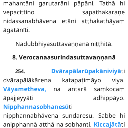
mahantāni garutarāni pāpāni. Tathā hi
vepacittino sapathakaraṇe
nidassanabhāvena etāni aṭṭhakathāyaṃ
āgatānīti.
Nadubbhiyasuttavaṇṇanā niṭṭhitā.
8. Verocanaasurindasuttavaṇṇanā
.
Dvārapālarūpakāni
viyā
ti
254
dvārapālākārena katapaṭimāyo viya.
Vāyametheva,
na antarā saṃkocaṃ
āpajjeyyāti adhippāyo.
Nipphannasobhanesū
ti
nipphannabhāvena sundaresu. Sabbe hi
anipphannā atthā na sobhanti.
Kiccajātā
ti