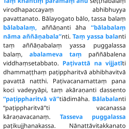
Taṃ khantiṃ paramaṃ āhu
seṭṭhabalaṃ
virodhapaccayaṃ abhibhuyya
pavattanato. Bālayogato bālo, tassa balaṃ
bālabalaṃ,
aññāṇanti āha
‘‘bālabalaṃ
nāma aññāṇabala’’
nti.
Taṃ yassa bala
nti
taṃ aññāṇabalaṃ yassa puggalassa
balaṃ,
abalameva taṃ
paññābalena
viddhaṃsetabbato.
Paṭivattā na vijjatī
ti
dhammaṭṭhaṃ
paṭippharitvā abhibhavitvā
pavattā natthi. Paṭivacanamattaṃ pana
koci vadeyyāpi, taṃ akāraṇanti dassento
‘‘paṭippharitvā vā’’
tiādimāha.
Bālabala
nti
‘‘paṭippharitvā’’ti vacanassa
kāraṇavacanaṃ.
Tasseva puggalassa
paṭikujjhanakassa. Nānattāvitakkanato