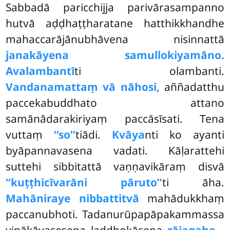
Sabbadā paricchijja parivārasampanno
hutvā aḍḍhaṭṭharatane hatthikkhandhe
mahaccarājānubhāvena nisinnattā
janakāyena samullokiyamāno.
Avalambantī
ti olambanti.
Vandanamattaṃ vā nāhosi,
aññadatthu
paccekabuddhato attano
samānādarakiriyaṃ paccāsīsati. Tena
vuttaṃ
‘‘so’’
tiādi.
Kvāya
nti ko ayanti
byāpannavasena vadati. Kāḷarattehi
suttehi sibbitattā vaṇṇavikāraṃ disvā
‘‘kuṭṭhicīvarāni pāruto’’
ti āha.
Mahāniraye nibbattitvā
mahādukkhaṃ
paccanubhoti. Tadanurūpapāpakammassa
vipākāvasesena laddhokāsena
rājagahe…