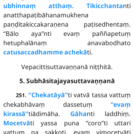
ubhinnaṃ atthaṃ. Tikicchanta
nti
anatthapaṭibāhanamukhena
paṇḍitakiccakaraṇena paṭisedhentaṃ.
‘‘Bālo aya’’nti evaṃ paññapetuṃ
hetuphalānaṃ anavabodhato
catusaccadhamme achekā
ti.
Vepacittisuttavaṇṇanā niṭṭhitā.
5. Subhāsitajayasuttavaṇṇanā
.
‘‘Chekatāyā’’
ti vatvā tassa vattuṃ
251
chekabhāvaṃ dassetuṃ
‘‘evaṃ
kirassā’’
tiādimāha.
Gāha
nti laddhiṃ.
Mocetvā
ti yassa puna ‘‘coro’’ti uttari
vattuṃ na sakkoti, evaṃ vimocetvāti