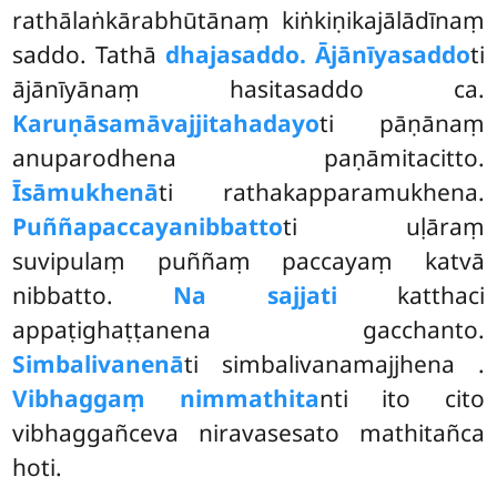
rathālaṅkārabhūtānaṃ kiṅkiṇikajālādīnaṃ
saddo. Tathā
dhajasaddo. Ājānīyasaddo
ti
ājānīyānaṃ hasitasaddo ca.
Karuṇāsamāvajjitahadayo
ti pāṇānaṃ
anuparodhena paṇāmitacitto.
Īsāmukhenā
ti rathakapparamukhena.
Puññapaccayanibbatto
ti uḷāraṃ
suvipulaṃ puññaṃ paccayaṃ katvā
nibbatto.
Na sajjati
katthaci
appaṭighaṭṭanena gacchanto.
Simbalivanenā
ti simbalivanamajjhena
.
Vibhaggaṃ nimmathita
nti ito cito
vibhaggañceva niravasesato mathitañca
hoti.