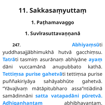
11. Sakkasaṃyuttaṃ
1. Paṭhamavaggo
1. Suvīrasuttavaṇṇanā
.
Abhiyaṃsū
ti
247
yuddhasajjābhimukhā hutvā gacchiṃsu.
Tatrā
ti tasmiṃ asurānaṃ abhiyāne
ayaṃ
dāni vuccamānā anupubbato kathā.
Tettiṃsa purise gahetvā
ti tettiṃsa purise
puññakiriyāya sahāyabhūte gahetvā.
‘‘Yāvajīvaṃ mātāpitubharo assa’’ntiādinā
samādinnāni
satta vatapadāni pūretvā.
Adhigaṇhantaṃ
abhibhavantaṃ.