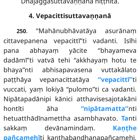
Dhajaggasuttavaṇṇanā niṭṭhitā.
4. Vepacittisuttavaṇṇanā
. ‘‘Mahānubhāvatāya asurānaṃ
250
cittavepanena vepacittī’’ti vadanti. Isīhi
pana abhayaṃ yācite ‘‘bhayameva
dadāmī’’ti vatvā tehi ‘‘akkhayaṃ hotu te
bhaya’’nti abhisapavasena vuttakālato
paṭṭhāya vepanacittatāya
‘‘vepacittī’’
ti
vuccati, yaṃ lokiyā ‘‘pulomo’’ti ca vadanti.
Nipātapadānipi kānici atthavisesajotakāni
hontīti āha
‘‘nipātamatta’’
nti
hetuatthādīnamettha asambhavato.
Ta
nti
sakkaṃ devānamindaṃ.
Kaṇṭhe
pañcamehī
ti kaṇṭhabandhanapañcamehi,