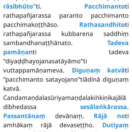
rāsibhūto’’
ti.
Pacchimanto
ti
rathapañjarassa paranto pacchimanto
pacchimakoṭṭhāso.
Rathasandhito
ti
rathapañjarassa kubbarena saddhiṃ
sambandhanaṭṭhānato.
Tadeva
pamāṇa
nti tadeva
‘‘diyaḍḍhayojanasatāyāmo’’ti
vuttappamāṇameva.
Diguṇaṃ katvā
ti
‘‘pacchimanto satayojano’’tiādinā diguṇaṃ
katvā.
Candamaṇḍalasūriyamaṇḍalakiṅkiṇikajālā
dibhedassa
sesālaṅkārassa.
Passantānaṃ
devānaṃ.
Rājā no
ti
amhākaṃ rājā devaseṭṭho.
Dutiyaṃ