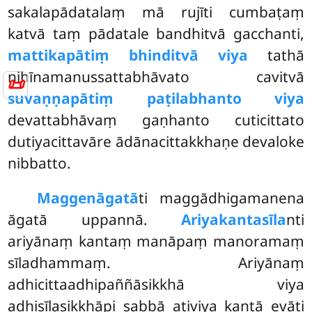
sakalapādatalaṃ mā rujīti cumbaṭaṃ
katvā taṃ pādatale bandhitvā gacchanti,
mattikapātiṃ bhinditvā viya
tathā
nihīnamanussattabhāvato cavitvā
📜
suvaṇṇapātiṃ paṭilabhanto viya
devattabhāvaṃ gaṇhanto cuticittato
dutiyacittavāre ādānacittakkhaṇe devaloke
nibbatto.
Maggenāgatā
ti maggādhigamanena
āgatā uppannā.
Ariyakantasīla
nti
ariyānaṃ kantaṃ manāpaṃ manoramaṃ
sīladhammaṃ. Ariyānaṃ
adhicittaadhipaññāsikkhā viya
adhisīlasikkhāpi sabbā ativiya kantā evāti