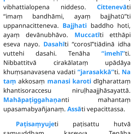
vibhattialopena niddeso.
Cittenevā
ti
‘‘imaṃ bandhāmi, ayaṃ bajjhatū’’ti
uppannacitteneva.
Bajjhati
baddho hoti,
ayaṃ devānubhāvo.
Muccatī
ti etthāpi
eseva nayo.
Dasahī
ti ‘‘corosī’’tiādinā idha
vuttehi dasahi. Tenāha
‘‘imehī’’
ti.
Nibbattitvā cirakālataṃ upādāya
khuṃsanavasena vadati
‘‘jarasakkā’’
ti.
Na
taṃ
akkosaṃ
manasi karoti
dīgharattaṃ
khantisoraccesu niruḷhaajjhāsayattā.
Mahāpaṭiggahaṇa
nti mahantaṃ
upasamabyañjanaṃ.
Assā
ti vepacittassa.
Paṭisaṃyuje
ti paṭisattu hutvā
saṃyuddhaṃ kareyya. Tenāha