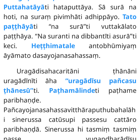
Puttahatāyā
ti hataputtāya. Sā surā na
hoti, na suraṃ pivimhāti adhippāyo.
Tato
paṭṭhāyā
ti ‘‘na surā’’ti vuttakālato
paṭṭhāya. ‘‘Na suranti na dibbantīti asurā’’ti
keci.
Heṭṭhimatale
antobhūmiyaṃ
āyāmato dasayojanasahassaṃ.
Uragādisahacaritāni ṭhānāni
uragādīnīti āha
‘‘uragādīsu pañcasu
ṭhānesū’’
ti.
Paṭhamālinde
ti paṭhame
paribhaṇḍe.
Pañcayojanasahassavitthāraputhubahalāh
i sinerussa catūsupi passesu cattāro
paribhaṇḍā. Sinerussa hi tasmiṃ tasmiṃ
passe yugandharādīsu