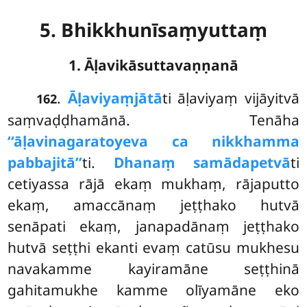
5. Bhikkhunīsaṃyuttaṃ
1. Āḷavikāsuttavaṇṇanā
.
Āḷaviyaṃ
jātā
ti āḷaviyaṃ vijāyitvā
162
saṃvaḍḍhamānā. Tenāha
‘‘āḷavinagaratoyeva ca nikkhamma
pabbajitā’’
ti.
Dhanaṃ samādapetvā
ti
cetiyassa rājā ekaṃ mukhaṃ, rājaputto
ekaṃ, amaccānaṃ jeṭṭhako hutvā
senāpati ekaṃ, janapadānaṃ jeṭṭhako
hutvā seṭṭhi ekanti evaṃ catūsu mukhesu
navakamme kayiramāne seṭṭhinā
gahitamukhe kamme olīyamāne eko