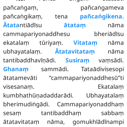
pañcaṅgaṃ, pañcaṅgameva
pañcaṅgikaṃ, tena
pañcaṅgikena.
Ātata
ntiādīsu
ātataṃ
nāma
cammapariyonaddhesu bheriādīsu
ekatalaṃ tūriyaṃ.
Vitataṃ
nāma
ubhayatalaṃ.
Ātatavitataṃ
nāma
tantibaddhavīṇādi.
Susiraṃ
vaṃsādi.
Ghanaṃ
sammādi. Tataādivisesopi
ātatamevāti ‘‘cammapariyonaddhesū’’ti
visesanaṃ. Ekatalaṃ
kumbhathūṇadaddarādi. Ubhayatalaṃ
bherimudiṅgādi. Cammapariyonaddhaṃ
sesaṃ tantibaddhaṃ sabbaṃ
ātatavitataṃ nāma, gomukhīādīnampi