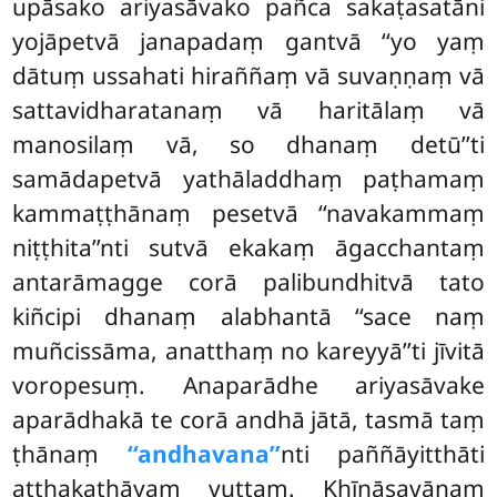
upāsako ariyasāvako pañca sakaṭasatāni
yojāpetvā janapadaṃ gantvā ‘‘yo yaṃ
dātuṃ ussahati hiraññaṃ vā suvaṇṇaṃ vā
sattavidharatanaṃ vā haritālaṃ vā
manosilaṃ vā, so dhanaṃ detū’’ti
samādapetvā yathāladdhaṃ paṭhamaṃ
kammaṭṭhānaṃ pesetvā ‘‘navakammaṃ
niṭṭhita’’nti sutvā ekakaṃ āgacchantaṃ
antarāmagge corā palibundhitvā tato
kiñcipi dhanaṃ alabhantā ‘‘sace naṃ
muñcissāma, anatthaṃ no kareyyā’’ti jīvitā
voropesuṃ. Anaparādhe ariyasāvake
aparādhakā te corā andhā jātā, tasmā taṃ
ṭhānaṃ
‘‘andhavana’’
nti paññāyitthāti
aṭṭhakathāyaṃ vuttaṃ. Khīṇāsavānaṃ