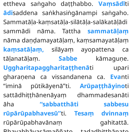
ettheva saṅgaho daṭṭhabbo.
Vaṃsādī
ti
ādi
saddena saṅkhasiṅgānampi saṅgaho.
Sammatāḷa-kaṃsatāḷa-silātāḷa-salākatāḷādi
sammādi nāma. Tattha
sammatāḷaṃ
nāma daṇḍamayatāḷaṃ, kaṃsamayatāḷaṃ
kaṃsatāḷaṃ,
silāyaṃ ayopattena ca
tāḷanatāḷaṃ.
Sabbe
kāmaguṇe.
Uggharitapaggharitaṭṭhenā
ti upari
gharaṇena ca vissandanena ca.
Eva
nti
‘‘iminā pūtikāyenā’’ti.
Arūpaṭṭhāyino
ti
sattādhiṭṭhānenāyaṃ dhammadesanāti
āha
‘‘sabbatthāti sabbesu
rūpārūpabhavesū’’
ti.
Tesaṃ dvinnaṃ
rūpārūpabhavānaṃ gahitattā.
Bhavabhāvasāmaññato, tadadhiṭṭhānato