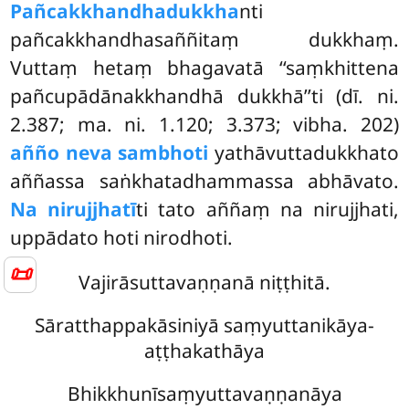
Pañcakkhandhadukkha
nti
pañcakkhandhasaññitaṃ dukkhaṃ.
Vuttaṃ hetaṃ bhagavatā ‘‘saṃkhittena
pañcupādānakkhandhā dukkhā’’ti (dī. ni.
2.387; ma. ni. 1.120; 3.373; vibha. 202)
añño neva sambhoti
yathāvuttadukkhato
aññassa saṅkhatadhammassa abhāvato.
Na nirujjhatī
ti tato aññaṃ na nirujjhati,
uppādato hoti nirodhoti.
📜
Vajirāsuttavaṇṇanā niṭṭhitā.
Sāratthappakāsiniyā saṃyuttanikāya-
aṭṭhakathāya
Bhikkhunīsaṃyuttavaṇṇanāya