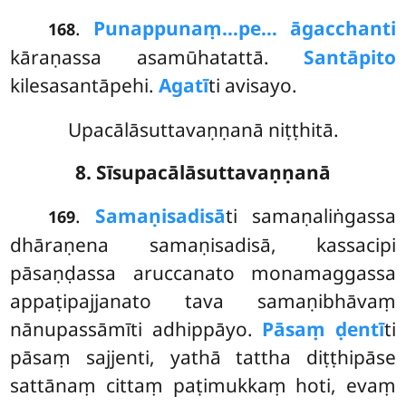
.
Punappunaṃ…pe… āgacchanti
168
kāraṇassa asamūhatattā.
Santāpito
kilesasantāpehi.
Agatī
ti avisayo.
Upacālāsuttavaṇṇanā niṭṭhitā.
8. Sīsupacālāsuttavaṇṇanā
.
Samaṇisadisā
ti samaṇaliṅgassa
169
dhāraṇena samaṇisadisā, kassacipi
pāsaṇḍassa aruccanato monamaggassa
appaṭipajjanato tava samaṇibhāvaṃ
nānupassāmīti adhippāyo.
Pāsaṃ ḍentī
ti
pāsaṃ sajjenti, yathā
tattha diṭṭhipāse
sattānaṃ cittaṃ paṭimukkaṃ hoti, evaṃ