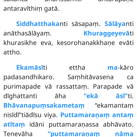
antaravīthiṃ gatā.
Siddhatthaka
nti sāsapaṃ.
Sālāya
nti
anāthasālāyaṃ.
Khuraggeyevā
ti
khurasikhe eva, kesorohanakkhaṇe evāti
attho.
Ekamāsī
ti ettha
ma
-kāro
padasandhikaro. Saṃhitāvasena ca
purimapade vā rassattaṃ. Parapade vā
dīghattanti āha
‘‘ekā āsī’’
ti.
Bhāvanapuṃsakametaṃ
‘‘ekamantaṃ
nisīdī’’tiādīsu viya.
Puttamaraṇaṃ antaṃ
atītaṃ
idāni puttamaraṇassa abhāvato.
Tenevāha
‘‘puttamaraṇaṃ nāma