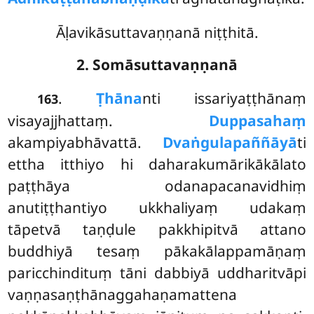
Āḷavikāsuttavaṇṇanā niṭṭhitā.
2. Somāsuttavaṇṇanā
.
Ṭhāna
nti
issariyaṭṭhānaṃ
163
visayajjhattaṃ.
Duppasahaṃ
akampiyabhāvattā.
Dvaṅgulapaññāyā
ti
ettha itthiyo hi daharakumārikākālato
paṭṭhāya
odanapacanavidhiṃ
anutiṭṭhantiyo ukkhaliyaṃ udakaṃ
tāpetvā taṇḍule pakkhipitvā attano
buddhiyā tesaṃ pākakālappamāṇaṃ
paricchindituṃ tāni dabbiyā uddharitvāpi
vaṇṇasaṇṭhānaggahaṇamattena