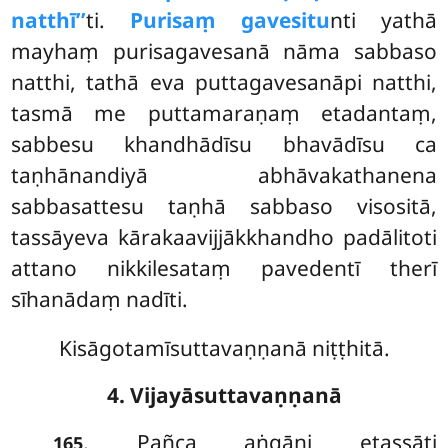
natthī’’
ti.
Purisaṃ gavesitu
nti yathā
mayhaṃ purisagavesanā nāma sabbaso
natthi, tathā eva puttagavesanāpi natthi,
tasmā me puttamaraṇaṃ etadantaṃ,
sabbesu khandhādīsu bhavādīsu ca
taṇhānandiyā
abhāvakathanena
sabbasattesu taṇhā sabbaso
visositā,
tassāyeva kārakaavijjākkhandho padālitoti
attano nikkilesataṃ pavedentī therī
sīhanādaṃ nadīti.
Kisāgotamīsuttavaṇṇanā niṭṭhitā.
4. Vijayāsuttavaṇṇanā
. Pañca aṅgāni etassāti
165