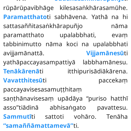
rūpārūpavibhāge kilesasaṅkhārasamūhe.
Paramatthato
ti sabhāvena. Yathā na hi
sattasaññitasaṅkhārapuñjo nāma
paramatthato
upalabbhati, evaṃ
tabbinimutto nāma koci na upalabbhati
avijjamānattā.
Vijjamānesū
ti
yathāpaccayasampattiyā labbhamānesu.
Tenākārenā
ti itthipurisādiākārena.
Vavatthitesū
ti paccekaṃ
paccayavisesasamuṭṭhitaṃ
saṇṭhānavisesaṃ upādāya ‘‘puriso hatthī
asso’’tiādinā abhisaṅgato pavattesu.
Sammutī
ti sattoti vohāro. Tenāha
‘‘samaññāmattamevā’’
ti.