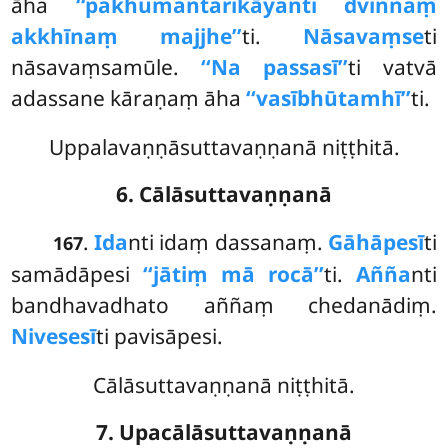
āha
‘‘pakhumantarikāyanti dvinnaṃ
akkhīnaṃ majjhe’’
ti.
Nāsavaṃse
ti
nāsavaṃsamūle.
‘‘Na passasī’’
ti vatvā
adassane kāraṇaṃ āha
‘‘vasībhūtamhī’’
ti.
Uppalavaṇṇāsuttavaṇṇanā niṭṭhitā.
6. Cālāsuttavaṇṇanā
.
Ida
nti
idaṃ dassanaṃ.
Gāhāpesī
ti
167
samādāpesi
‘‘jātiṃ mā rocā’’
ti.
Añña
nti
bandhavadhato aññaṃ chedanādiṃ.
Nivesesī
ti pavisāpesi.
Cālāsuttavaṇṇanā niṭṭhitā.
7. Upacālāsuttavaṇṇanā