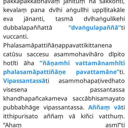
pakkāpakkabhāvaṃ jānituṃ na sakkonti,
kevalaṃ pana dvīhi aṅgulīhi uppīḷitakāle
eva jānanti, tasmā dvīhaṅgulikehi
dubbalapaññattā
‘‘dvaṅgulapaññā’’
ti
vuccanti.
Phalasamāpattiñāṇappavattikittanena
catūsu saccesu asammohavihāro dīpito
hotīti āha
‘‘ñāṇamhi vattamānamhīti
phalasamāpattiñāṇe pavattamāne’’
ti.
Vipassantassā
ti asammohapaṭivedhato
visesena passantassa
khandhapañcakameva saccābhisamayato
pubbabhāge vipassantassa.
Aññaṃ vā
ti
itthipurisato aññaṃ vā kiñci vatthuṃ.
‘‘Ahaṃ asmī’’ti