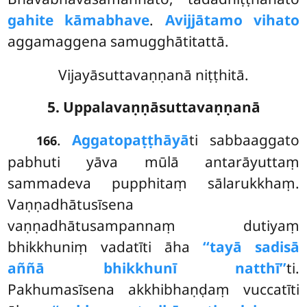
gahite kāmabhave
.
Avijjātamo vihato
aggamaggena samugghātitattā.
Vijayāsuttavaṇṇanā niṭṭhitā.
5. Uppalavaṇṇāsuttavaṇṇanā
.
Aggato
paṭṭhāyā
ti sabbaaggato
166
pabhuti yāva mūlā antarāyuttaṃ
sammadeva pupphitaṃ sālarukkhaṃ.
Vaṇṇadhātusīsena
vaṇṇadhātusampannaṃ dutiyaṃ
bhikkhuniṃ vadatīti āha
‘‘tayā sadisā
aññā bhikkhunī natthī’’
ti.
Pakhumasīsena akkhibhaṇḍaṃ vuccatīti