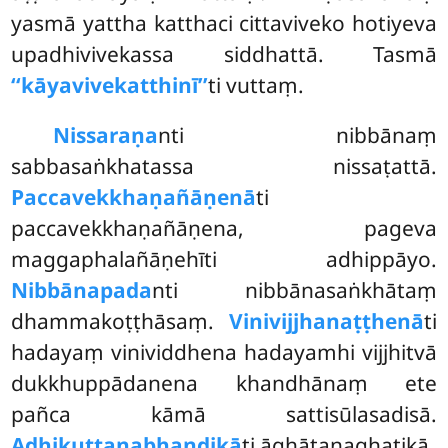
yasmā yattha katthaci cittaviveko hotiyeva
upadhivivekassa siddhattā. Tasmā
‘‘kāyavivekatthinī’’
ti vuttaṃ.
Nissaraṇa
nti nibbānaṃ
sabbasaṅkhatassa nissaṭattā.
Paccavekkhaṇañāṇenā
ti
paccavekkhaṇañāṇena, pageva
maggaphalañāṇehīti adhippāyo.
Nibbānapada
nti nibbānasaṅkhātaṃ
dhammakoṭṭhāsaṃ.
Vinivijjhanaṭṭhenā
ti
hadayaṃ vinividdhena hadayamhi vijjhitvā
dukkhuppādanena khandhānaṃ ete
pañca kāmā sattisūlasadisā.
Adhikuṭṭanabhaṇḍikā
ti āghātanaghaṭikā.