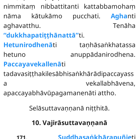
nimmitaṃ nibbattitanti kattabbamohaṃ
nāma kātukāmo pucchati.
Agha
nti
aghavatthu. Tenāha
‘‘dukkhapatiṭṭhānattā’’
ti.
Hetunirodhenā
ti taṇhāsaṅkhatassa
hetuno anuppādanirodhena.
Paccayavekallenā
ti
tadavasiṭṭhakilesābhisaṅkhārādipaccayass
a vekallabhāvena,
apaccayabhāvūpagamanenāti attho.
Selāsuttavaṇṇanā niṭṭhitā.
10. Vajirāsuttavaṇṇanā
.
Suddhasaṅkhārapuñje
ti
171