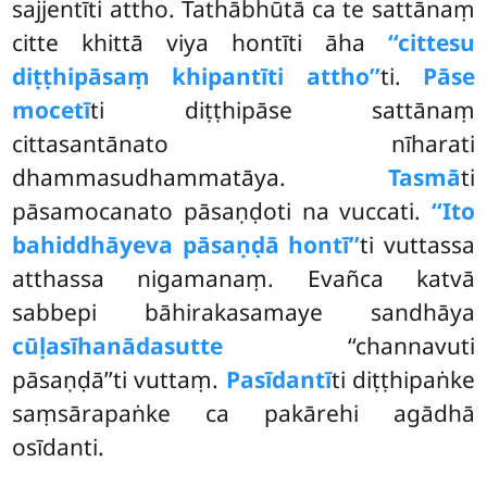
sajjentīti attho. Tathābhūtā ca te sattānaṃ
citte khittā viya hontīti āha
‘‘cittesu
diṭṭhipāsaṃ khipantīti attho’’
ti.
Pāse
mocetī
ti diṭṭhipāse sattānaṃ
cittasantānato nīharati
dhammasudhammatāya.
Tasmā
ti
pāsamocanato pāsaṇḍoti na vuccati.
‘‘Ito
bahiddhāyeva pāsaṇḍā hontī’’
ti vuttassa
atthassa nigamanaṃ. Evañca katvā
sabbepi bāhirakasamaye sandhāya
cūḷasīhanādasutte
‘‘channavuti
pāsaṇḍā’’ti vuttaṃ.
Pasīdantī
ti diṭṭhipaṅke
saṃsārapaṅke ca pakārehi agādhā
osīdanti.