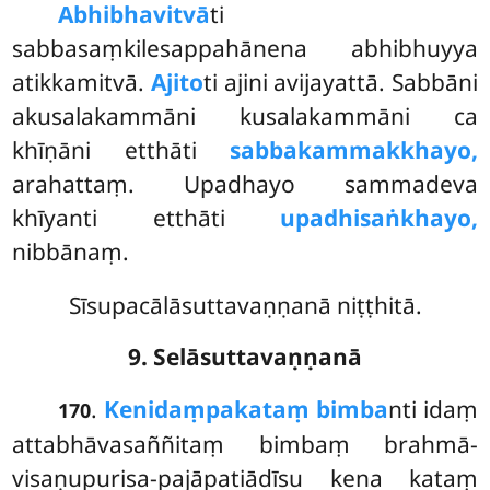
Abhibhavitvā
ti
sabbasaṃkilesappahānena abhibhuyya
atikkamitvā.
Ajito
ti ajini avijayattā. Sabbāni
akusalakammāni kusalakammāni ca
khīṇāni etthāti
sabbakammakkhayo,
arahattaṃ. Upadhayo sammadeva
khīyanti etthāti
upadhisaṅkhayo,
nibbānaṃ.
Sīsupacālāsuttavaṇṇanā niṭṭhitā.
9. Selāsuttavaṇṇanā
.
Kenidaṃ
pakataṃ bimba
nti idaṃ
170
attabhāvasaññitaṃ bimbaṃ brahmā-
visaṇupurisa-pajāpatiādīsu kena kataṃ