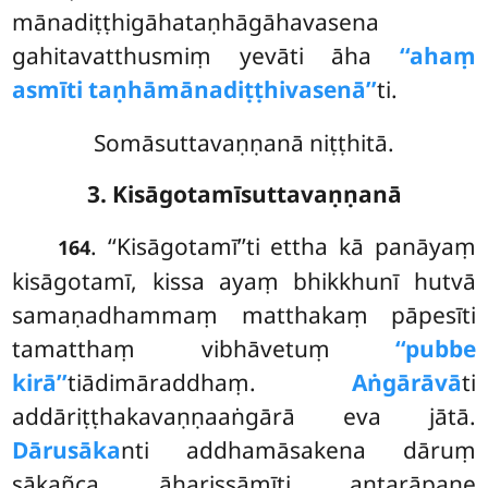
mānadiṭṭhigāhataṇhāgāhavasena
gahitavatthusmiṃ yevāti āha
‘‘ahaṃ
asmīti taṇhāmānadiṭṭhivasenā’’
ti.
Somāsuttavaṇṇanā niṭṭhitā.
3. Kisāgotamīsuttavaṇṇanā
. ‘‘Kisāgotamī’’ti ettha kā panāyaṃ
164
kisāgotamī, kissa ayaṃ bhikkhunī hutvā
samaṇadhammaṃ matthakaṃ pāpesīti
tamatthaṃ vibhāvetuṃ
‘‘pubbe
kirā’’
tiādimāraddhaṃ.
Aṅgārāvā
ti
addāriṭṭhakavaṇṇaaṅgārā eva jātā.
Dārusāka
nti addhamāsakena dāruṃ
sākañca āharissāmīti antarāpaṇe