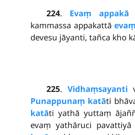
224
.
Evaṃ appakā
y
kammassa appakattā
evaṃ
devesu jāyanti, tañca kho 
225
.
Vidhaṃsayanti
v
Punappunaṃ katā
ti bhā
katā
ti yathā yuttaṃ ājañ
evaṃ yathāruci pavattiy