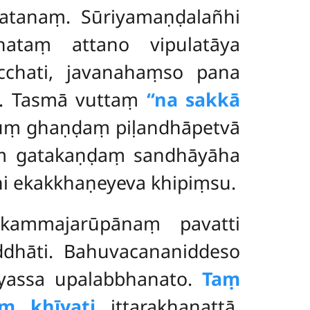
atanaṃ. Sūriyamaṇḍalañhi
hataṃ attano vipulatāya
cchati, javanahaṃso pana
a. Tasmā vuttaṃ
‘‘na sakkā
tuṃ ghaṇḍaṃ piḷandhāpetvā
aṃ gatakaṇḍaṃ sandhāyāha
āni ekakkhaṇeyeva khipiṃsu.
kammajarūpānaṃ pavatti
addhāti. Bahuvacananiddeso
iyassa upalabbhanato.
Taṃ
aṃ khīyati
ittarakhaṇattā.