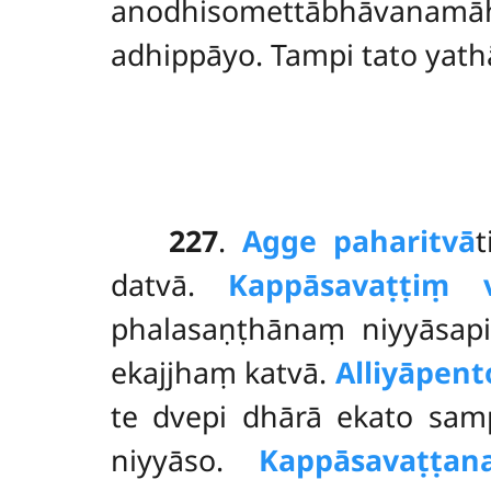
anodhisomettābhāvanam
adhippāyo. Tampi tato yat
227
.
Agge paharitvā
datvā.
Kappāsavaṭṭiṃ v
phalasaṇṭhānaṃ niyyāsap
ekajjhaṃ katvā.
Alliyāpent
te dvepi dhārā ekato sa
niyyāso.
Kappāsavaṭṭan