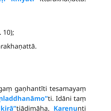
 10);
tarakhaṇattā.
āgaṃ gaṇhantīti tesamayaṃ
aṃladdhanāmo’’
ti. Idāni taṃ
kirā’’
tiādimāha.
Kareṇu
nti