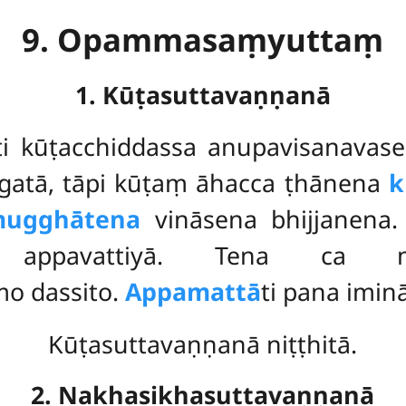
9. Opammasaṃyuttaṃ
1. Kūṭasuttavaṇṇanā
ti kūṭacchiddassa anupavisanavas
gatā, tāpi kūṭaṃ āhacca ṭhānena
k
mugghātena
vināsena bhijjanena
a appavattiyā. Tena ca m
o dassito.
Appamattā
ti pana imin
Kūṭasuttavaṇṇanā niṭṭhitā.
2. Nakhasikhasuttavaṇṇanā