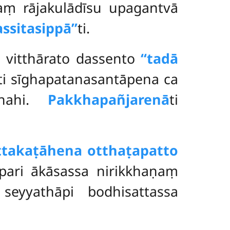
aṃ rājakulādīsu upagantvā
assitasippā’’
ti.
aṃ vitthārato dassento
‘‘tadā
ti sīghapatanasantāpena ca
ṭhahi.
Pakkhapañjarenā
ti
ttakaṭāhena otthaṭapatto
upari ākāsassa nirikkhaṇaṃ
eyyathāpi bodhisattassa