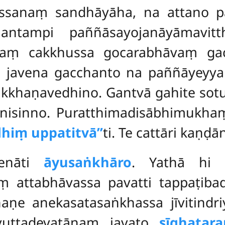
assanaṃ sandhāyāha, na attano p
hantampi paññāsayojanāyāmavitt
naṃ cakkhussa gocarabhāvaṃ ga
ṃ javena gacchanto na paññāyeyy
kkhaṇavedhino. Gantvā gahite so
nisinno. Puratthimadisābhimukh
hiṃ uppatitvā’’
ti. Te cattāri kaṇḍ
tenāti
āyusaṅkhāro
. Yathā hi 
vaṃ attabhāvassa pavatti tappaṭib
ṇe anekasatasaṅkhassa jīvitindr
uttadevatānaṃ javato
sīghatar