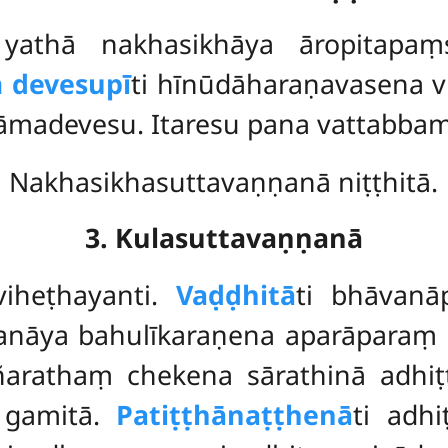
athā nakhasikhāya āropitapaṃsu
 devesupī
ti hīnūdāharaṇavasena v
kāmadevesu. Itaresu pana vattabbam
Nakhasikhasuttavaṇṇanā niṭṭhitā.
3. Kulasuttavaṇṇanā
iheṭhayanti.
Vaḍḍhitā
ti bhāvanāp
vanāya bahulīkaraṇena aparāparaṃ 
ñarathaṃ chekena sārathinā adhiṭṭ
ā gamitā.
Patiṭṭhānaṭṭhenā
ti adh