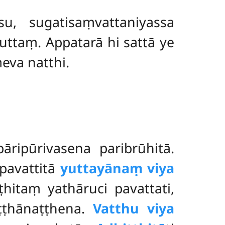
, sugatisaṃvattaniyassa
uttaṃ. Appatarā hi sattā ye
eva natthi.
āripūrivasena paribrūhitā.
pavattitā
yuttayānaṃ viya
hitaṃ yathāruci pavattati,
iṭṭhānaṭṭhena.
Vatthu viya