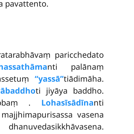
a pavattento.
iratarabhāvaṃ paricchedato
ahassathāma
nti palānaṃ
dassetuṃ
‘‘yassā’’
tiādimāha.
yābaddho
ti jiyāya baddho.
itabbaṃ
.
Lohasīsādīna
nti
 majjhimapurisassa vasena
hanuvedasikkhāvasena.