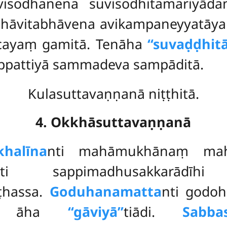
visodhanena suvisodhitamariyād
bhāvitabhāvena avikampaneyyatāya
cayaṃ gamitā. Tenāha
‘‘suvaḍḍhitā
pattiyā sammadeva sampāditā.
Kulasuttavaṇṇanā niṭṭhitā.
4. Okkhāsuttavaṇṇanā
halīna
nti mahāmukhānaṃ mah
ti sappimadhusakkarādīhi u
āṭhassa.
Goduhanamatta
nti godo
nti āha
‘‘gāviyā’’
tiādi.
Sabba