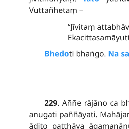
Vuttañhetaṃ –
‘‘Jīvitaṃ attabhā
Ekacittasamāyuttā
Bhedo
ti
bhaṅgo.
Na s
229
. Aññe rājāno ca 
anugati paññāyati. Mahāj
ādito paṭṭhāya āgaman