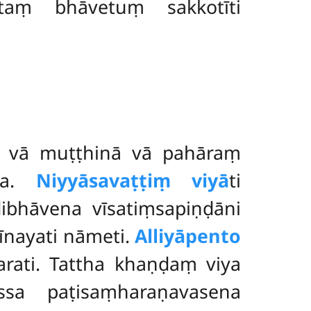
taṃ bhāvetuṃ sakkotīti
na vā muṭṭhinā vā pahāraṃ
iya.
Niyyāsavaṭṭiṃ viyā
ti
ādibhāvena vīsatiṃsapiṇḍāni
ilīnayati nāmeti.
Alliyāpento
harati. Tattha khaṇḍaṃ viya
ssa paṭisaṃharaṇavasena