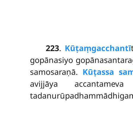
223
.
Kūṭaṃ
gacchantī
gopānasiyo gopānasantara
samosaraṇā.
Kūṭassa sa
avijjāya accantamev
tadanurūpadhammādhigam