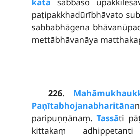
katā
sabbaso upakkilesa
paṭipakkhadūrībhāvato su
sabbabhāgena bhāvanūpa
mettābhāvanāya matthakap
226
.
Mahāmukhaukk
Paṇītabhojanabharitāna
n
paripuṇṇānaṃ.
Tassā
ti p
kittakaṃ adhippeta