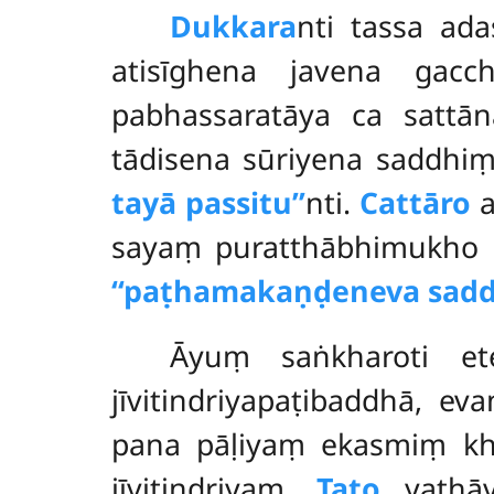
Dukkara
nti tassa ad
atisīghena javena gacc
pabhassaratāya ca sattā
tādisena sūriyena saddhi
tayā passitu’’
nti.
Cattāro
a
sayaṃ puratthābhimukho 
‘‘paṭhamakaṇḍeneva sadd
Āyuṃ
saṅkharoti e
jīvitindriyapaṭibaddhā, e
pana pāḷiyaṃ ekasmiṃ kha
jīvitindriyaṃ.
Tato
yathāv