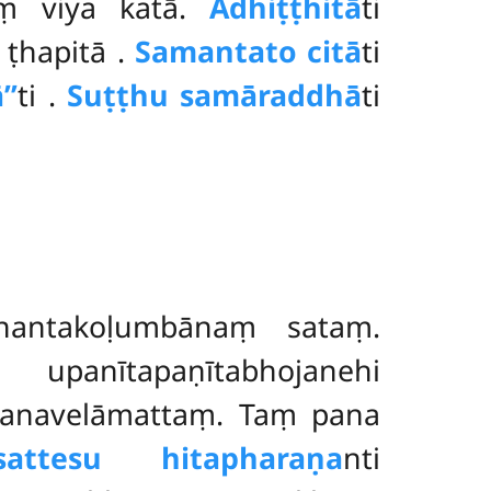
aṃ viya katā.
Adhiṭṭhitā
ti
 ṭhapitā
.
Samantato citā
ti
’’
ti
.
Suṭṭhu samāraddhā
ti
antakoḷumbānaṃ sataṃ.
panītapaṇītabhojanehi
hanavelāmattaṃ. Taṃ pana
sattesu hitapharaṇa
nti