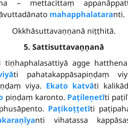
āha – mettacittaṃ appanāppat
hāvuttadānato
mahapphalatara
nti.
Okkhāsuttavaṇṇanā niṭṭhitā.
5. Sattisuttavaṇṇanā
ti tiṇhaphalasattiyā agge hatthe
iyā
ti pahatakappāsapiṇḍaṃ v
iṇḍaṃ viya.
Ekato katvā
ti kalik
o
piṇḍaṃ karonto.
Paṭileṇetī
ti paṭ
mphusāpento.
Paṭikoṭṭetī
ti paṭipa
akaraṇīya
nti vihatassa kappāsa