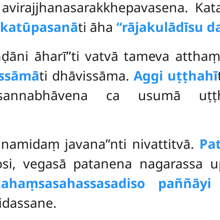
avirajjhanasarakkhepavasena. Kat
katūpasanā
ti āha
‘‘rājakulādīsu d
aṇḍāni āharī’’ti vatvā tameva atth
issāmā
ti dhāvissāma.
Aggi uṭṭhahī
a āsannabhāvena ca usumā uṭ
janamidaṃ javana’’nti nivattitvā.
Pa
hosi, vegasā patanena nagarassa 
ahaṃsasahassasadiso paññāyi
s
idassane.