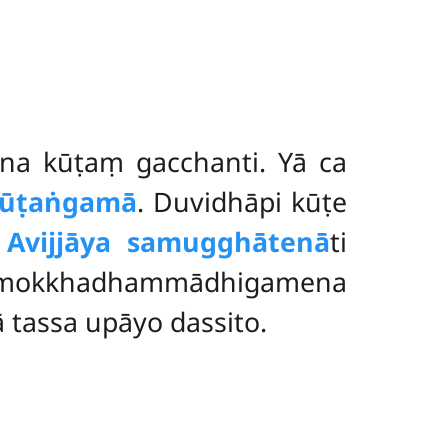
ena kūṭaṃ gacchanti. Yā ca
ūṭaṅgamā
. Duvidhāpi kūṭe
.
Avijjāya samugghātenā
ti
okkhadhammādhigamena
ā tassa upāyo dassito.