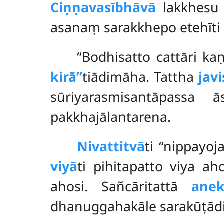
Ciṇṇavasībhāvā
lakkhesu 
asanaṃ sarakkhepo etehīti
‘‘Bodhisatto cattāri k
kirā’’
tiādimāha. Tattha
jav
sūriyarasmisantāpass
pakkhajālantarena.
Nivattitvā
ti ‘‘nippayo
viyā
ti pihitapatto viya a
ahosi. Sañcāritattā
anek
dhanuggahakāle sarakūṭād