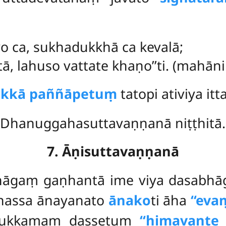
vo ca, sukhadukkhā ca kevalā;
, lahuso vattate khaṇo’’ti. (mahāni.
akkā paññāpetuṃ
tatopi ativiya it
Dhanuggahasuttavaṇṇanā niṭṭhitā.
7. Āṇisuttavaṇṇanā
bhāgaṃ gaṇhantā ime viya dasabh
anassa ānayanato
ānako
ti āha
‘‘ev
ānukkamaṃ dassetuṃ
‘‘himavante 