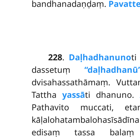
bandhanadaṇḍaṃ.
Pavatt
228
.
Daḷhadhanuno
t
dassetuṃ
‘‘daḷhadhanū’
dvisahassathāmaṃ. Vutt
Tattha
yassā
ti dhanuno.
Pathavito muccati, eta
kāḷalohatambalohasīsādī
edisaṃ tassa bala