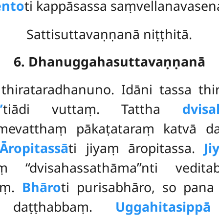
ento
ti kappāsassa saṃvellanavasen
Sattisuttavaṇṇanā niṭṭhitā.
6. Dhanuggahasuttavaṇṇanā
i
thirataradhanuno. Idāni tassa th
’
tiādi vuttaṃ. Tattha
dvis
amevatthaṃ pākaṭataraṃ katvā 
Āropitassā
ti jiyaṃ āropitassa.
Ji
ṃ ‘‘dvisahassathāma’’nti ved
naṃ.
Bhāro
ti purisabhāro, so pana
ṃ daṭṭhabbaṃ.
Uggahitasippā
d