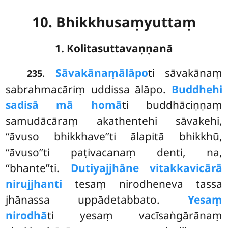
10. Bhikkhusaṃyuttaṃ
1. Kolitasuttavaṇṇanā
.
Sāvakānaṃ
ālāpo
ti sāvakānaṃ
235
sabrahmacāriṃ uddissa ālāpo.
Buddhehi
sadisā mā homā
ti buddhāciṇṇaṃ
samudācāraṃ akathentehi sāvakehi,
‘‘āvuso bhikkhave’’ti ālapitā bhikkhū,
‘‘āvuso’’ti paṭivacanaṃ denti, na,
‘‘bhante’’ti.
Dutiyajjhāne vitakkavicārā
nirujjhanti
tesaṃ nirodheneva tassa
jhānassa uppādetabbato.
Yesaṃ
nirodhā
ti yesaṃ vacīsaṅgārānaṃ