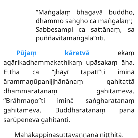
‘‘Maṅgalaṃ bhagavā buddho,
dhammo saṅgho ca maṅgalaṃ;
Sabbesampi ca sattānaṃ, sa
puññavitamaṅgala’’nti.
Pūjaṃ kāretvā
ekaṃ
agārikadhammakathikaṃ upāsakaṃ āha.
Ettha ca ‘‘jhāyī tapatī’’ti iminā
ārammaṇūpanijjhānānaṃ gahitattā
dhammaratanaṃ gahitameva.
‘‘Brāhmaṇo’’ti iminā saṅgharatanaṃ
gahitameva. Buddharatanaṃ pana
sarūpeneva gahitanti.
Mahākappinasuttavaṇṇanā niṭṭhitā.