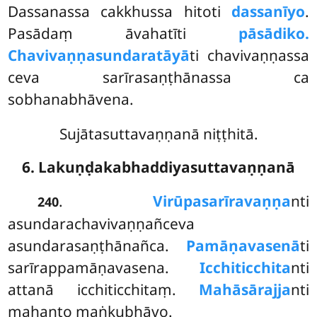
Dassanassa cakkhussa hitoti
dassanīyo
.
Pasādaṃ āvahatīti
pāsādiko.
Chavivaṇṇasundaratāyā
ti chavivaṇṇassa
ceva sarīrasaṇṭhānassa ca
sobhanabhāvena.
Sujātasuttavaṇṇanā niṭṭhitā.
6. Lakuṇḍakabhaddiyasuttavaṇṇanā
.
Virūpasarīravaṇṇa
nti
240
asundarachavivaṇṇañceva
asundarasaṇṭhānañca.
Pamāṇavasenā
ti
sarīrappamāṇavasena.
Icchiticchita
nti
attanā icchiticchitaṃ.
Mahāsārajja
nti
mahanto maṅkubhāvo.