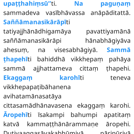
upaṭṭhahiṃsū’’
ti.
Na paguṇaṃ
sammadeva vasībhāvassa anāpāditattā.
Saññāmanasikārāpī
ti
tatiyajjhānādhigamāya pavattiyamānā
saññāmanasikārāpi hānabhāgiyāva
ahesuṃ, na visesabhāgiyā.
Sammā
ṭhapehī
ti bahiddhā vikkhepaṃ pahāya
sammā ajjhattameva cittaṃ ṭhapehi.
Ekaggaṃ karohī
ti teneva
vikkhepapaṭibāhanena
avihatamānasatāya
cittasamādhānavasena ekaggaṃ karohi.
Āropehī
ti īsakampi bahumpi apatitaṃ
katvā kammaṭṭhānārammaṇe āropehi.
Dutiyaaggasāvakabhūmiyā pāripūriyā