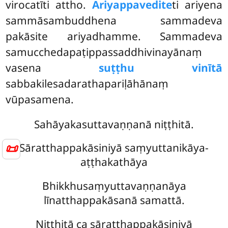
virocatīti attho.
Ariyappavedite
ti ariyena
sammāsambuddhena sammadeva
pakāsite ariyadhamme. Sammadeva
samucchedapaṭippassaddhivinayānaṃ
vasena
suṭṭhu vinītā
sabbakilesadarathapariḷāhānaṃ
vūpasamena.
Sahāyakasuttavaṇṇanā niṭṭhitā.
📜
Sāratthappakāsiniyā saṃyuttanikāya-
aṭṭhakathāya
Bhikkhusaṃyuttavaṇṇanāya
līnatthappakāsanā samattā.
Niṭṭhitā ca sāratthappakāsiniyā