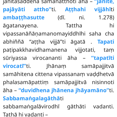
janitasaddena samānatthoti āha –
‘‘janite,
pajāyāti attho’’
ti.
Aṭṭhahi vijjāhī
ti
ambaṭṭhasutte
(dī. ni. 1.278)
āgatanayena. Tattha hi
vipassanāñāṇamanomayiddhīhi saha cha
abhiññā ‘‘aṭṭha vijjā’’ti āgatā
.
Tapati
paṭipakkhavidhamanena vijjotati, taṃ
sūriyassa virocananti āha –
‘‘tapatīti
virocatī’’
ti. Jhānaṃ samāpajjitvā
samāhitena cittena vipassanaṃ vaḍḍhetvā
phalasamāpattiṃ samāpajjitvā nisinnoti
āha –
‘‘duvidhena jhānena jhāyamāno’’
ti.
Sabbamaṅgalagāthā
ti
sabbamaṅgalāvirodhī gāthāti vadanti.
Tathā hi vadanti –