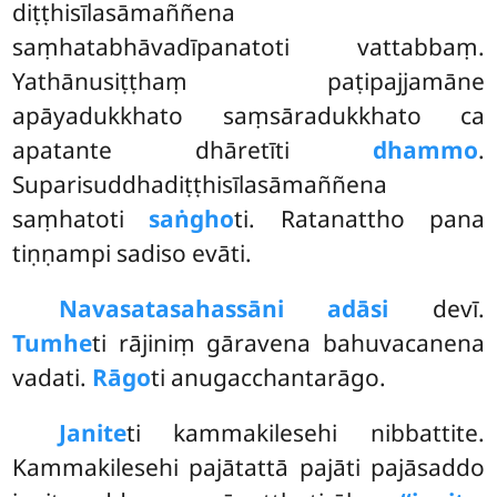
diṭṭhisīlasāmaññena
saṃhatabhāvadīpanatoti vattabbaṃ.
Yathānusiṭṭhaṃ paṭipajjamāne
apāyadukkhato saṃsāradukkhato ca
apatante dhāretīti
dhammo
.
Suparisuddhadiṭṭhisīlasāmaññena
saṃhatoti
saṅgho
ti. Ratanattho pana
tiṇṇampi sadiso evāti.
Navasatasahassāni adāsi
devī.
Tumhe
ti rājiniṃ gāravena bahuvacanena
vadati.
Rāgo
ti anugacchantarāgo.
Janite
ti kammakilesehi nibbattite.
Kammakilesehi pajātattā pajāti pajāsaddo