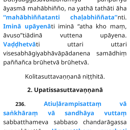
āyasmā mahābhiñño, na yathā tathāti āha
‘‘mahābhiññatanti chaḷabhiññata’’
nti.
Iminā upāyenā
ti iminā ‘‘atha kho maṃ,
āvuso’’tiādinā vuttena upāyena.
Vaḍḍhetvā
ti uttari uttari
visesabhāgiyabhāvāpādanena samādhiṃ
paññañca brūhetvā brūhetvā.
Kolitasuttavaṇṇanā niṭṭhitā.
2. Upatissasuttavaṇṇanā
.
Atiuḷārampi
sattaṃ vā
236
saṅkhāraṃ vā sandhāya vuttaṃ
sabbatthameva sabbaso chandarāgassa