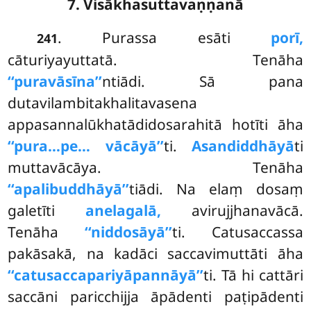
7. Visākhasuttavaṇṇanā
. Purassa
esāti
porī,
241
cāturiyayuttatā. Tenāha
‘‘puravāsīna’’
ntiādi. Sā pana
dutavilambitakhalitavasena
appasannalūkhatādidosarahitā hotīti āha
‘‘pura…pe… vācāyā’’
ti.
Asandiddhāyā
ti
muttavācāya. Tenāha
‘‘apalibuddhāyā’’
tiādi. Na elaṃ dosaṃ
galetīti
anelagalā,
avirujjhanavācā.
Tenāha
‘‘niddosāyā’’
ti. Catusaccassa
pakāsakā, na kadāci saccavimuttāti āha
‘‘catusaccapariyāpannāyā’’
ti. Tā hi cattāri
saccāni paricchijja āpādenti paṭipādenti