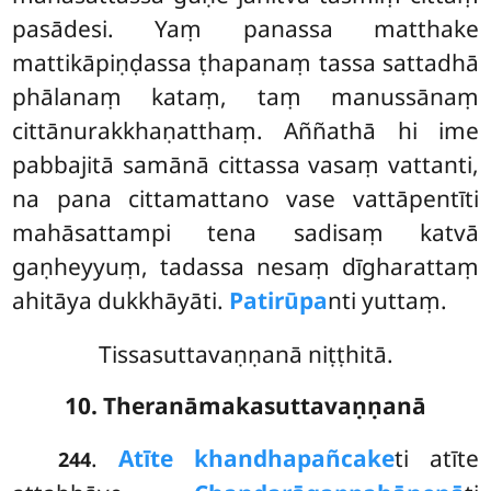
pasādesi. Yaṃ panassa matthake
mattikāpiṇḍassa ṭhapanaṃ tassa sattadhā
phālanaṃ kataṃ, taṃ manussānaṃ
cittānurakkhaṇatthaṃ. Aññathā hi ime
pabbajitā samānā cittassa vasaṃ vattanti,
na pana cittamattano vase vattāpentīti
mahāsattampi tena sadisaṃ katvā
gaṇheyyuṃ, tadassa nesaṃ dīgharattaṃ
ahitāya dukkhāyāti.
Patirūpa
nti yuttaṃ.
Tissasuttavaṇṇanā niṭṭhitā.
10. Theranāmakasuttavaṇṇanā
.
Atīte khandhapañcake
ti atīte
244