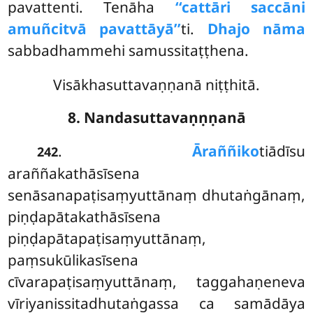
pavattenti. Tenāha
‘‘cattāri saccāni
amuñcitvā pavattāyā’’
ti.
Dhajo nāma
sabbadhammehi samussitaṭṭhena.
Visākhasuttavaṇṇanā niṭṭhitā.
8. Nandasuttavaṇṇṇanā
.
Āraññiko
tiādīsu
242
araññakathāsīsena
senāsanapaṭisaṃyuttānaṃ dhutaṅgānaṃ,
piṇḍapātakathāsīsena
piṇḍapātapaṭisaṃyuttānaṃ,
paṃsukūlikasīsena
cīvarapaṭisaṃyuttānaṃ, taggahaṇeneva
vīriyanissitadhutaṅgassa ca samādāya