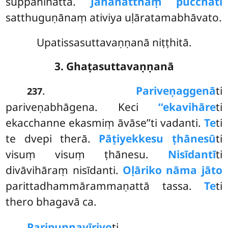
suppahīnattā.
Jānanatthaṃ pucchati
satthuguṇānaṃ ativiya uḷāratamabhāvato.
Upatissasuttavaṇṇanā niṭṭhitā.
3. Ghaṭasuttavaṇṇanā
.
Pariveṇaggenā
ti
237
pariveṇabhāgena. Keci
‘‘ekavihāre
ti
ekacchanne ekasmiṃ āvāse’’ti vadanti.
Te
ti
te dvepi therā.
Pāṭiyekkesu ṭhānesū
ti
visuṃ visuṃ ṭhānesu.
Nisīdantī
ti
divāvihāraṃ nisīdanti.
Oḷāriko nāma jāto
parittadhammārammaṇattā tassa.
Te
ti
thero bhagavā ca.
Paripuṇṇavīriyo
ti