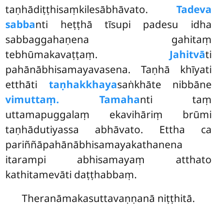
taṇhādiṭṭhisaṃkilesābhāvato.
Tadeva
sabba
nti heṭṭhā tīsupi padesu idha
sabbaggahaṇena gahitaṃ
tebhūmakavaṭṭaṃ.
Jahitvā
ti
pahānābhisamayavasena. Taṇhā khīyati
etthāti
taṇhakkhaya
saṅkhāte nibbāne
vimuttaṃ. Tamaha
nti taṃ
uttamapuggalaṃ ekavihāriṃ brūmi
taṇhādutiyassa abhāvato. Ettha ca
pariññāpahānābhisamayakathanena
itarampi abhisamayaṃ atthato
kathitamevāti daṭṭhabbaṃ.
Theranāmakasuttavaṇṇanā niṭṭhitā.