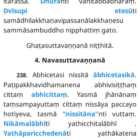
itarassa.
Dhura
nti vahitabbabhāraṃ.
Dvīsupi etesū
ti
samādhilakkhaṇavipassanālakkhaṇesu
sammāsambuddho nipphattiṃ gato.
Ghaṭasuttavaṇṇanā niṭṭhitā.
4. Navasuttavaṇṇanā
. Abhicetasi nissitā
ābhicetasikā
.
238
Paṭipakkhavidhamanena abhivisiṭṭhaṃ
cittaṃ
abhicittaṃ
. Yasmā jhānānaṃ
taṃsampayuttaṃ cittaṃ nissāya paccayo
hotiyeva, tasmā
‘‘nissitāna’’
nti vuttaṃ.
Nikāmalābhī
ti yathicchitalābhī
.
Yathāparicchedenā
ti yathākatena