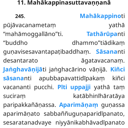
11. Mahākappinasuttavaṇṇanā
.
Mahākappino
ti
245
pūjāvacanametaṃ yathā
‘‘mahāmoggallāno’’ti.
Tathārūpa
nti
‘‘buddho dhammo’’tiādikaṃ
guṇavisesavantapaṭibaddhaṃ.
Sāsana
nti
desantarato āgatavacanaṃ.
Jaṅghavāṇijā
ti jaṅghacārino vāṇijā.
Kiñci
sāsana
nti apubbapavattidīpakaṃ kiñci
vacananti pucchi.
Pīti uppajji
yathā taṃ
suciraṃ katābhinīhāratāya
paripakkañāṇassa.
Aparimāṇaṃ
guṇassa
aparimāṇato sabbaññuguṇaparidīpanato,
sesaratanadvaye niyyānikabhāvadīpanato