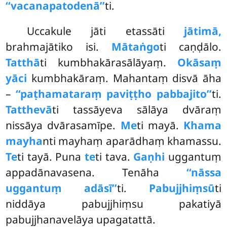
‘‘vacanapatodenā’’
ti.
Uccakule jāti etassāti
jātimā,
brahmajātiko isi.
Mātaṅgo
ti caṇḍālo.
Tatthā
ti kumbhakārasālāyaṃ.
Okāsaṃ
yāci
kumbhakāraṃ. Mahantaṃ disvā āha
–
‘‘paṭhamataraṃ paviṭṭho pabbajito’’
ti.
Tatthevā
ti tassāyeva sālāya dvāraṃ
nissāya dvārasamīpe.
Me
ti mayā.
Khama
mayha
nti mayhaṃ aparādhaṃ khamassu.
Te
ti tayā. Puna
te
ti tava.
Gaṇhi
uggantuṃ
appadānavasena. Tenāha
‘‘nāssa
uggantuṃ adāsī’’
ti.
Pabujjhiṃsū
ti
niddāya pabujjhiṃsu pakatiyā
pabujjhanavelāya upagatattā.