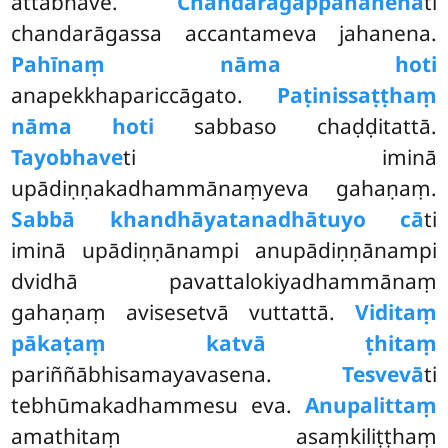
attabhāve.
Chandarāgappahānenā
ti
chandarāgassa accantameva jahanena.
Pahīnaṃ nāma hoti
anapekkhapariccāgato.
Paṭinissaṭṭhaṃ
nāma hoti
sabbaso chaḍḍitattā.
Tayo
bhave
ti iminā
upādiṇṇakadhammānaṃyeva gahaṇaṃ.
Sabbā khandhāyatanadhātuyo cā
ti
iminā upādiṇṇānampi anupādiṇṇānampi
dvidhā pavattalokiyadhammānaṃ
gahaṇaṃ avisesetvā vuttattā.
Viditaṃ
pākaṭaṃ katvā ṭhitaṃ
pariññābhisamayavasena.
Tesvevā
ti
tebhūmakadhammesu eva.
Anupalittaṃ
amathitaṃ asaṃkiliṭṭhaṃ