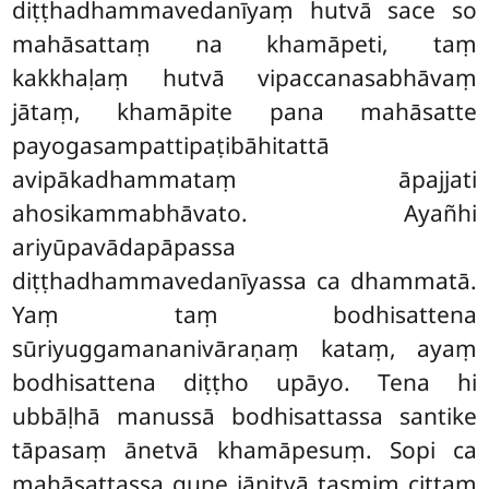
diṭṭhadhammavedanīyaṃ hutvā sace so
mahāsattaṃ na khamāpeti, taṃ
kakkhaḷaṃ hutvā vipaccanasabhāvaṃ
jātaṃ, khamāpite pana mahāsatte
payogasampattipaṭibāhitattā
avipākadhammataṃ āpajjati
ahosikammabhāvato. Ayañhi
ariyūpavādapāpassa
diṭṭhadhammavedanīyassa ca dhammatā.
Yaṃ taṃ bodhisattena
sūriyuggamananivāraṇaṃ kataṃ, ayaṃ
bodhisattena diṭṭho upāyo. Tena hi
ubbāḷhā manussā bodhisattassa santike
tāpasaṃ ānetvā khamāpesuṃ. Sopi ca
mahāsattassa guṇe jānitvā tasmiṃ cittaṃ