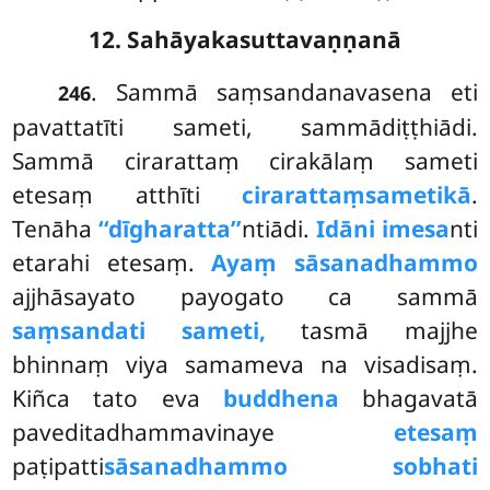
12. Sahāyakasuttavaṇṇanā
. Sammā
saṃsandanavasena eti
246
pavattatīti sameti, sammādiṭṭhiādi.
Sammā cirarattaṃ cirakālaṃ sameti
etesaṃ atthīti
cirarattaṃsametikā
.
Tenāha
‘‘dīgharatta’’
ntiādi.
Idāni imesa
nti
etarahi etesaṃ.
Ayaṃ sāsanadhammo
ajjhāsayato payogato ca sammā
saṃsandati sameti,
tasmā majjhe
bhinnaṃ viya samameva na visadisaṃ.
Kiñca tato eva
buddhena
bhagavatā
paveditadhammavinaye
etesaṃ
paṭipatti
sāsanadhammo sobhati