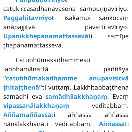
catukiccasādhanavasena sampuṇṇavīriyo.
Paggahitavīriyo
ti īsakampi saṅkocaṃ
anāpajjitvā pavattitavīriyo.
Upanikkhepanamattassevā
ti samīpe
ṭhapanamattasseva.
Catubhūmakadhammesu
labbhamānattā paññāya
‘‘catubhūmakadhamme anupavisitvā
ṭhitaṭṭhenā’’
ti vuttaṃ. Lakkhitabbaṭṭhena
samādhi eva
samādhilakkhaṇaṃ
. Evaṃ
vipassanālakkhaṇaṃ
veditabbaṃ.
Aññamaññassā
ti aññassa aññassa
nānālakkhaṇāti veditabbaṃ.
Aññassā
ti