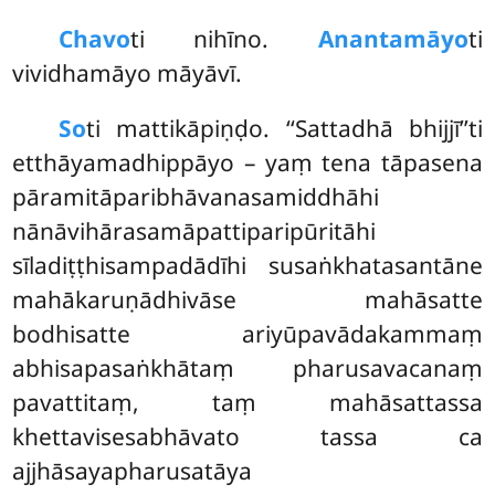
Chavo
ti
nihīno.
Anantamāyo
ti
vividhamāyo māyāvī.
So
ti mattikāpiṇḍo. ‘‘Sattadhā bhijjī’’ti
etthāyamadhippāyo – yaṃ tena tāpasena
pāramitāparibhāvanasamiddhāhi
nānāvihārasamāpattiparipūritāhi
sīladiṭṭhisampadādīhi susaṅkhatasantāne
mahākaruṇādhivāse mahāsatte
bodhisatte ariyūpavādakammaṃ
abhisapasaṅkhātaṃ pharusavacanaṃ
pavattitaṃ, taṃ mahāsattassa
khettavisesabhāvato tassa ca
ajjhāsayapharusatāya