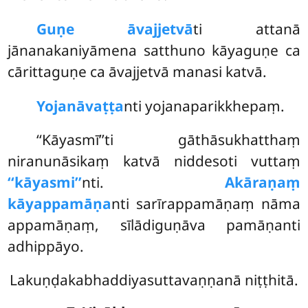
Guṇe āvajjetvā
ti attanā
jānanakaniyāmena satthuno kāyaguṇe ca
cārittaguṇe ca āvajjetvā manasi katvā.
Yojanāvaṭṭa
nti yojanaparikkhepaṃ.
‘‘Kāyasmī’’ti gāthāsukhatthaṃ
niranunāsikaṃ katvā niddesoti vuttaṃ
‘‘kāyasmi’’
nti.
Akāraṇaṃ
kāyappamāṇa
nti sarīrappamāṇaṃ nāma
appamāṇaṃ, sīlādiguṇāva pamāṇanti
adhippāyo.
Lakuṇḍakabhaddiyasuttavaṇṇanā niṭṭhitā.