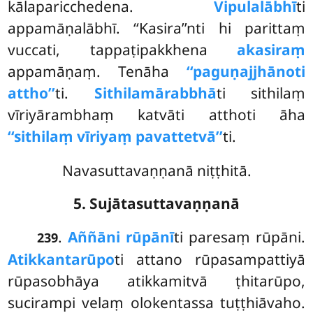
kālaparicchedena.
Vipulalābhī
ti
appamāṇalābhī. ‘‘Kasira’’nti hi parittaṃ
vuccati, tappaṭipakkhena
akasiraṃ
appamāṇaṃ. Tenāha
‘‘paguṇajjhānoti
attho’’
ti.
Sithilamārabbhā
ti sithilaṃ
vīriyārambhaṃ katvāti atthoti āha
‘‘sithilaṃ vīriyaṃ pavattetvā’’
ti.
Navasuttavaṇṇanā niṭṭhitā.
5. Sujātasuttavaṇṇanā
.
Aññāni rūpānī
ti paresaṃ rūpāni.
239
Atikkantarūpo
ti attano rūpasampattiyā
rūpasobhāya atikkamitvā ṭhitarūpo,
sucirampi velaṃ olokentassa tuṭṭhiāvaho.