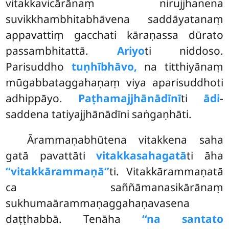
vitakkavicārānaṃ nirujjhanena
suvikkhambhitabhāvena saddāyatanaṃ
appavattiṃ gacchati kāraṇassa dūrato
passambhitattā.
Ariyo
ti niddoso.
Parisuddho
tuṇhībhāvo,
na titthiyānaṃ
mūgabbataggahaṇaṃ viya aparisuddhoti
adhippāyo.
Paṭhamajjhānādīnī
ti
ādi
-
saddena tatiyajjhānādīni saṅgaṇhāti.
Ārammaṇabhūtena vitakkena saha
gatā pavattāti
vitakkasahagatā
ti āha
‘‘vitakkārammaṇā’’
ti. Vitakkārammaṇatā
ca saññāmanasikārānaṃ
sukhumaārammaṇaggahaṇavasena
daṭṭhabbā. Tenāha
‘‘na santato