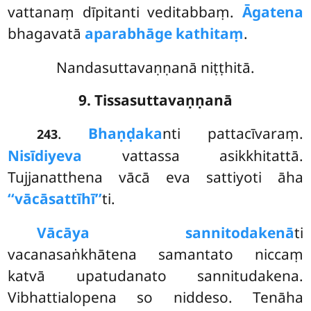
vattanaṃ dīpitanti veditabbaṃ.
Āgatena
bhagavatā
aparabhāge kathitaṃ
.
Nandasuttavaṇṇanā niṭṭhitā.
9. Tissasuttavaṇṇanā
.
Bhaṇḍaka
nti pattacīvaraṃ.
243
Nisīdiyeva
vattassa asikkhitattā.
Tujjanatthena vācā eva sattiyoti āha
‘‘vācāsattīhī’’
ti.
Vācāya sannitodakenā
ti
vacanasaṅkhātena samantato niccaṃ
katvā upatudanato sannitudakena.
Vibhattialopena so niddeso. Tenāha