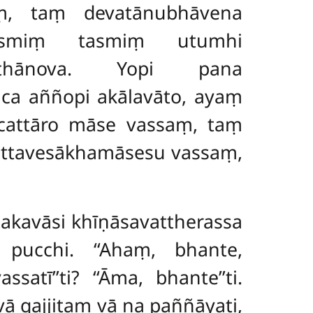
aṃ, taṃ devatānubhāvena
smiṃ tasmiṃ utumhi
uṭṭhānova. Yopi pana
 ca aññopi akālavāto, ayaṃ
 cattāro māse vassaṃ, taṃ
ittavesākhamāsesu vassaṃ,
ṭakavāsi khīṇāsavattherassa
i pucchi. ‘‘Ahaṃ, bhante,
atī’’ti? ‘‘Āma, bhante’’ti.
 vā gajjitaṃ vā na paññāyati,