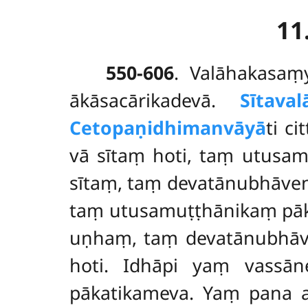
11
550-606
. Valāhakasa
ākāsacārikadevā.
Sītava
Cetopaṇidhimanvāyā
ti c
vā sītaṃ hoti, taṃ utusa
sītaṃ, taṃ devatānubhāve
taṃ utusamuṭṭhānikaṃ pāk
uṇhaṃ, taṃ devatānubhā
hoti. Idhāpi yaṃ vassān
pākatikameva. Yaṃ pana a