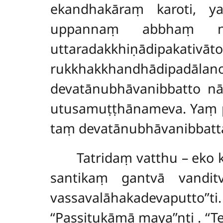
ekandhakāraṃ karoti, y
uppannaṃ abbhaṃ
uttaradakkhiṇādipak
rukkhakkhandhādipadālano 
devatānubhāvanibbatto 
utusamuṭṭhānameva. Yaṃ p
taṃ devatānubhāvanibbat
Tatridaṃ vatthu – eko 
santikaṃ gantvā vanditvā
vassavalāhakadevaputto’’ti
‘‘Passitukāmā maya’’nti
. ‘‘