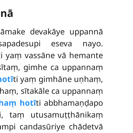
anā
anāmake devakāye uppannā
esapadesupi eseva nayo.
ti yaṃ vassāne vā hemante
isītaṃ, gimhe ca uppannaṃ
otī
ti yaṃ gimhāne uṇhaṃ,
haṃ, sītakāle ca uppannaṃ
haṃ hotī
ti abbhamaṇḍapo
ti, taṃ utusamuṭṭhānikaṃ
ampi candasūriye chādetvā