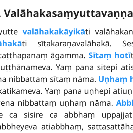
. Valāhakasaṃyuttavaṇṇ
ṃyutte
valāhakakāyikā
ti valāhak
lāhakā
ti sītakaraṇavalāhakā. S
ittaṭṭhapanaṃ āgamma.
Sītaṃ hotī
muṭṭhānameva. Yaṃ pana sītepi at
na nibbattaṃ sītaṃ nāma.
Uṇhaṃ h
atikameva. Yaṃ pana uṇhepi atiuṇ
vena nibbattaṃ uṇhaṃ nāma.
Abb
e ca sisire ca abbhaṃ uppajja
bbheyeva atiabbhaṃ, sattasattāh