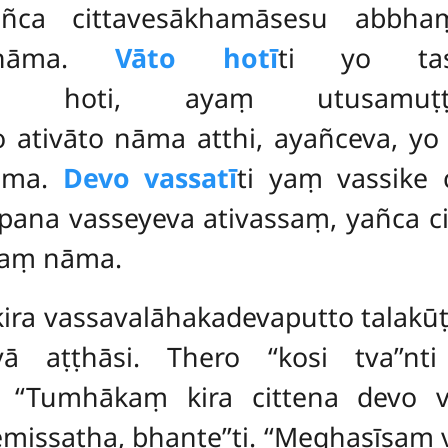
añca cittavesākhamāsesu abbh
 nāma.
Vāto hotī
ti yo ta
ativāto hoti, ayaṃ utusam
ativāto nāma atthi, ayañceva, yo
nāma.
Devo vassatī
ti yaṃ vassike
ana vasseyeva ativassaṃ, yañca c
taṃ nāma.
kira vassavalāhakadevaputto talakū
 aṭṭhāsi. Thero ‘‘kosi tva’’nt
. ‘‘Tumhākaṃ kira cittena devo vass
Temissatha, bhante’’ti. ‘‘Meghasīsaṃ