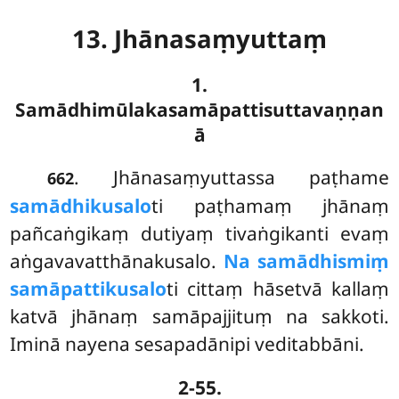
13. Jhānasaṃyuttaṃ
1.
Samādhimūlakasamāpattisuttavaṇṇan
ā
. Jhānasaṃyuttassa
paṭhame
662
samādhikusalo
ti paṭhamaṃ jhānaṃ
pañcaṅgikaṃ dutiyaṃ tivaṅgikanti evaṃ
aṅgavavatthānakusalo.
Na samādhismiṃ
samāpattikusalo
ti cittaṃ hāsetvā kallaṃ
katvā jhānaṃ samāpajjituṃ na sakkoti.
Iminā nayena sesapadānipi veditabbāni.
2-55.