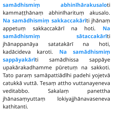
samādhismiṃ abhinīhārakusalo
ti
kammaṭṭhānaṃ abhinīharituṃ akusalo.
Na samādhismiṃ sakkaccakārī
ti jhānaṃ
appetuṃ sakkaccakārī na hoti.
Na
samādhismiṃ sātaccakārī
ti
jhānappanāya satatakārī na hoti,
kadācideva karoti.
Na samādhismiṃ
sappāyakārī
ti samādhissa sappāye
upakārakadhamme pūretuṃ na sakkoti.
Tato paraṃ samāpattiādīhi
padehi
yojetvā
catukkā vuttā. Tesaṃ attho vuttanayeneva
veditabbo. Sakalaṃ panettha
jhānasaṃyuttaṃ lokiyajjhānavaseneva
kathitanti.