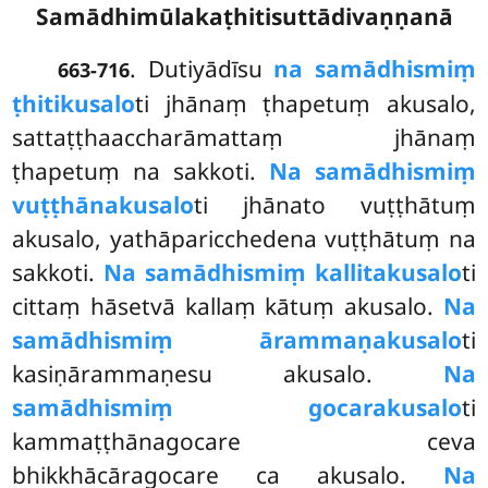
Samādhimūlakaṭhitisuttādivaṇṇanā
. Dutiyādīsu
na samādhismiṃ
663-716
ṭhitikusalo
ti jhānaṃ ṭhapetuṃ akusalo,
sattaṭṭhaaccharāmattaṃ jhānaṃ
ṭhapetuṃ na sakkoti.
Na samādhismiṃ
vuṭṭhānakusalo
ti jhānato vuṭṭhātuṃ
akusalo, yathāparicchedena vuṭṭhātuṃ na
sakkoti.
Na samādhismiṃ kallitakusalo
ti
cittaṃ hāsetvā kallaṃ kātuṃ akusalo.
Na
samādhismiṃ ārammaṇakusalo
ti
kasiṇārammaṇesu akusalo.
Na
samādhismiṃ gocarakusalo
ti
kammaṭṭhānagocare ceva
bhikkhācāragocare ca akusalo.
Na