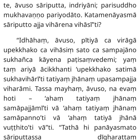
te, āvuso sāriputta, indriyāni; parisuddho
mukhavaṇṇo pariyodāto. Katamenāyasmā
sāriputto ajja vihārena vihāsī’’ti?
‘‘Idhāhaṃ, āvuso, pītiyā ca virāgā
upekkhako ca vihāsiṃ sato ca sampajāno
sukhañca kāyena paṭisaṃvedemi; yaṃ
taṃ ariyā ācikkhanti ‘upekkhako satimā
sukhavihārī’ti
tatiyaṃ jhānaṃ upasampajja
viharāmi. Tassa mayhaṃ, āvuso, na evaṃ
hoti – ‘ahaṃ tatiyaṃ jhānaṃ
samāpajjāmī’ti vā ‘ahaṃ tatiyaṃ jhānaṃ
samāpanno’ti vā ‘ahaṃ tatiyā jhānā
vuṭṭhito’ti vā’’ti. ‘‘Tathā hi panāyasmato
sāriputtassa dīgharattaṃ