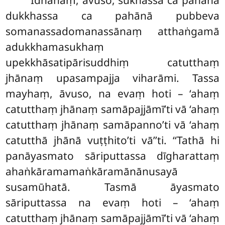
dukkhassa ca pahānā pubbeva
somanassadomanassānaṃ atthaṅgamā
adukkhamasukhaṃ
upekkhāsatipārisuddhiṃ catutthaṃ
jhānaṃ upasampajja viharāmi. Tassa
mayhaṃ, āvuso, na evaṃ hoti – ‘ahaṃ
catutthaṃ jhānaṃ samāpajjāmī’ti vā ‘ahaṃ
catutthaṃ jhānaṃ samāpanno’ti vā ‘ahaṃ
catutthā jhānā vuṭṭhito’ti vā’’ti. ‘‘Tathā hi
panāyasmato sāriputtassa dīgharattaṃ
ahaṅkāramamaṅkāramānānusayā
susamūhatā. Tasmā āyasmato
sāriputtassa na evaṃ hoti – ‘ahaṃ
catutthaṃ jhānaṃ samāpajjāmī’ti vā ‘ahaṃ