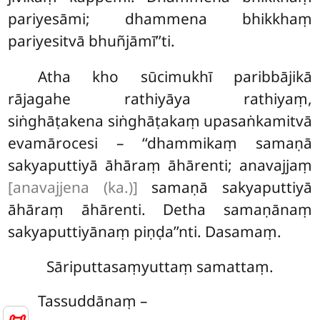
pariyesāmi; dhammena bhikkhaṃ
pariyesitvā bhuñjāmī’’ti.
Atha
kho sūcimukhī paribbājikā
rājagahe rathiyāya rathiyaṃ,
siṅghāṭakena siṅghāṭakaṃ upasaṅkamitvā
evamārocesi – ‘‘dhammikaṃ samaṇā
sakyaputtiyā āhāraṃ āhārenti; anavajjaṃ
[anavajjena (ka.)]
samaṇā sakyaputtiyā
āhāraṃ āhārenti. Detha samaṇānaṃ
sakyaputtiyānaṃ piṇḍa’’nti. Dasamaṃ.
Sāriputtasaṃyuttaṃ samattaṃ.
Tassuddānaṃ –
📜