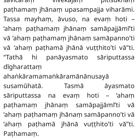
paṭhamaṃ jhānaṃ upasampajja viharāmi.
Tassa mayhaṃ, āvuso, na evaṃ hoti –
‘ahaṃ
paṭhamaṃ jhānaṃ samāpajjāmī’ti
vā ‘ahaṃ paṭhamaṃ jhānaṃ samāpanno’ti
vā ‘ahaṃ paṭhamā jhānā vuṭṭhito’ti vā’’ti.
‘‘Tathā
hi panāyasmato sāriputtassa
dīgharattaṃ
ahaṅkāramamaṅkāramānānusayā
susamūhatā. Tasmā āyasmato
sāriputtassa na evaṃ hoti – ‘ahaṃ
paṭhamaṃ jhānaṃ samāpajjāmī’ti vā
‘ahaṃ paṭhamaṃ jhānaṃ samāpanno’ti vā
‘ahaṃ paṭhamā jhānā vuṭṭhito’ti vā’’ti.
Paṭhamaṃ.