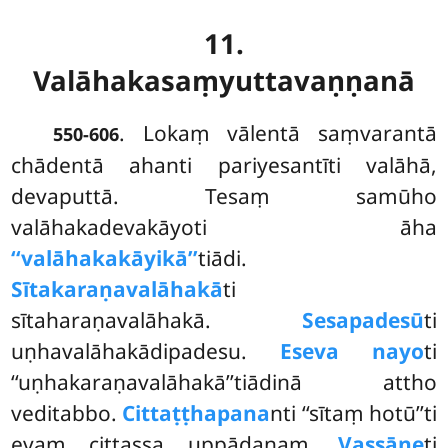
11.
Valāhakasaṃyuttavaṇṇanā
. Lokaṃ
vālentā saṃvarantā
550-606
chādentā ahanti pariyesantīti valāhā,
devaputtā. Tesaṃ samūho
valāhakadevakāyoti āha
‘‘valāhakakāyikā’’
tiādi.
Sītakaraṇavalāhakā
ti
sītaharaṇavalāhakā.
Sesapadesū
ti
uṇhavalāhakādipadesu.
Eseva nayo
ti
‘‘uṇhakaraṇavalāhakā’’tiādinā attho
veditabbo.
Cittaṭṭhapana
nti ‘‘sītaṃ hotū’’ti
evaṃ cittassa uppādanaṃ.
Vassāne
ti