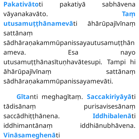
Pakativāto
ti pakatiyā sabhāvena
vāyanakavāto.
Taṃ
utusamuṭṭhānamevā
ti āhārūpajīvīnaṃ
sattānaṃ
sādhāraṇakammūpanissayautusamuṭṭhān
ameva. Esa nayo
utusamuṭṭhānasītuṇhavātesupi. Tampi hi
āhārūpajīvīnaṃ sattānaṃ
sādhāraṇakammūpanissayamevāti.
Gīta
nti meghagītaṃ.
Saccakiriyāyā
ti
tādisānaṃ purisavisesānaṃ
saccādhiṭṭhānena.
Iddhibalenā
ti
iddhimantānaṃ iddhiānubhāvena.
Vināsameghenā
ti