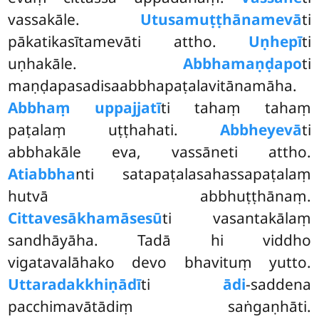
vassakāle.
Utusamuṭṭhānamevā
ti
pākatikasītamevāti attho.
Uṇhepī
ti
uṇhakāle.
Abbhamaṇḍapo
ti
maṇḍapasadisaabbhapaṭalavitānamāha.
Abbhaṃ uppajjatī
ti tahaṃ tahaṃ
paṭalaṃ uṭṭhahati.
Abbheyevā
ti
abbhakāle eva, vassāneti attho.
Atiabbha
nti satapaṭalasahassapaṭalaṃ
hutvā abbhuṭṭhānaṃ.
Cittavesākhamāsesū
ti vasantakālaṃ
sandhāyāha. Tadā hi viddho
vigatavalāhako devo bhavituṃ yutto.
Uttaradakkhiṇādī
ti
ādi
-saddena
pacchimavātādiṃ saṅgaṇhāti.