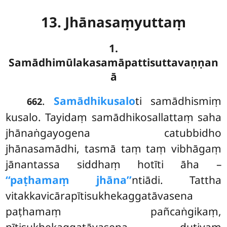
13. Jhānasaṃyuttaṃ
1.
Samādhimūlakasamāpattisuttavaṇṇan
ā
.
Samādhikusalo
ti
samādhismiṃ
662
kusalo. Tayidaṃ samādhikosallattaṃ saha
jhānaṅgayogena catubbidho
jhānasamādhi, tasmā taṃ taṃ vibhāgaṃ
jānantassa siddhaṃ hotīti āha –
‘‘paṭhamaṃ jhāna’’
ntiādi. Tattha
vitakkavicārapītisukhekaggatāvasena
paṭhamaṃ pañcaṅgikaṃ,
pītisukhekaggatāvasena dutiyaṃ