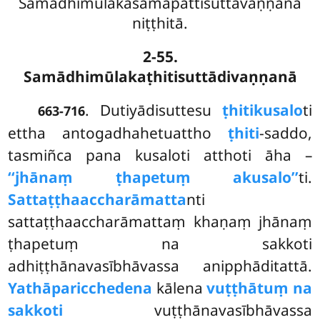
Samādhimūlakasamāpattisuttavaṇṇanā
niṭṭhitā.
2-55.
Samādhimūlakaṭhitisuttādivaṇṇanā
. Dutiyādisuttesu
ṭhitikusalo
ti
663-716
ettha antogadhahetuattho
ṭhiti
-saddo,
tasmiñca pana kusaloti atthoti āha –
‘‘jhānaṃ ṭhapetuṃ akusalo’’
ti.
Sattaṭṭhaaccharāmatta
nti
sattaṭṭhaaccharāmattaṃ khaṇaṃ jhānaṃ
ṭhapetuṃ na sakkoti
adhiṭṭhānavasībhāvassa anipphāditattā.
Yathāparicchedena
kālena
vuṭṭhātuṃ na
sakkoti
vuṭṭhānavasībhāvassa