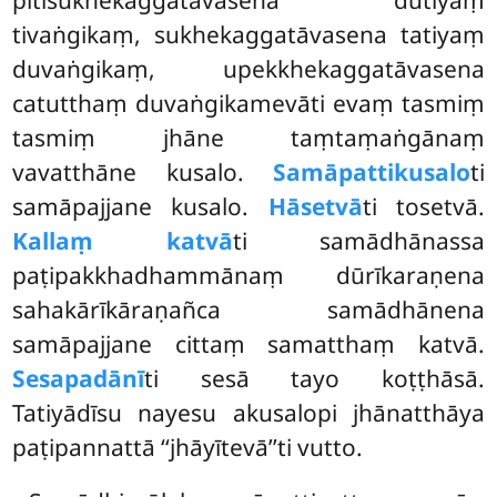
tivaṅgikaṃ, sukhekaggatāvasena tatiyaṃ
duvaṅgikaṃ, upekkhekaggatāvasena
catutthaṃ duvaṅgikamevāti evaṃ tasmiṃ
tasmiṃ jhāne taṃtaṃaṅgānaṃ
vavatthāne kusalo.
Samāpattikusalo
ti
samāpajjane kusalo.
Hāsetvā
ti tosetvā.
Kallaṃ katvā
ti samādhānassa
paṭipakkhadhammānaṃ dūrīkaraṇena
sahakārīkāraṇañca samādhānena
samāpajjane cittaṃ samatthaṃ katvā.
Sesapadānī
ti sesā tayo koṭṭhāsā.
Tatiyādīsu nayesu akusalopi jhānatthāya
paṭipannattā ‘‘jhāyītevā’’ti vutto.