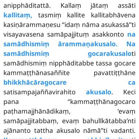
anipphāditattā. Kallaṃ jātaṃ assāti
kallitaṃ,
tasmiṃ kallite kallitabhāvena
kasiṇārammaṇesu ‘‘idaṃ nāma asukassā’’ti
visayavasena samāpajjituṃ asakkonto
na
samādhismiṃ ārammaṇakusalo. Na
samādhismiṃ gocarakusalo
ti
samādhismiṃ nipphāditabbe tassa gocare
kammaṭṭhānasaññite pavattiṭṭhāne
bhikkhācāragocare ca
satisampajaññavirahito
akusalo
. Keci
pana ‘‘kammaṭṭhānagocaro
paṭhamajjhānādikaṃ, ‘evaṃ
samāpajjitabbaṃ, evaṃ bahulīkātabba’nti
ajānanto tattha akusalo nāmā’’ti vadanti.