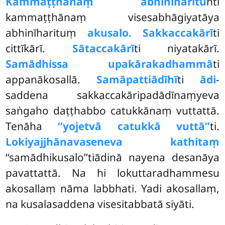
Kammaṭṭhānaṃ abhinīharitu
nti
kammaṭṭhānaṃ visesabhāgiyatāya
abhinīharituṃ
akusalo. Sakkaccakārī
ti
cittīkārī.
Sātaccakārī
ti niyatakārī.
Samādhissa upakārakadhammā
ti
appanākosallā.
Samāpattiādīhī
ti
ādi
-
saddena sakkaccakāripadādīnaṃyeva
saṅgaho daṭṭhabbo catukkānaṃ vuttattā.
Tenāha
‘‘yojetvā catukkā vuttā’’
ti.
Lokiyajjhānavaseneva kathitaṃ
‘‘samādhikusalo’’tiādinā nayena desanāya
pavattattā. Na hi lokuttaradhammesu
akosallaṃ nāma labbhati. Yadi akosallaṃ,
na kusalasaddena visesitabbatā siyāti.