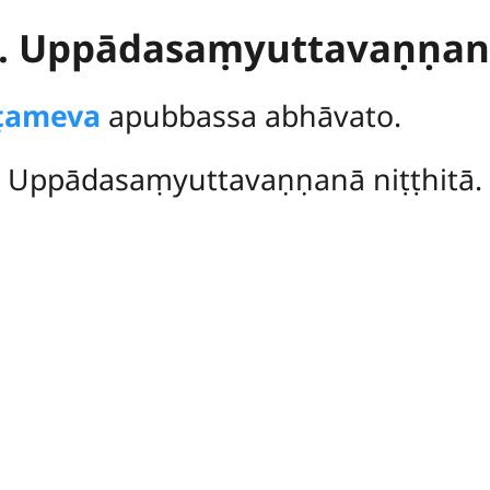
. Uppādasaṃyuttavaṇṇa
ṭameva
apubbassa abhāvato.
Uppādasaṃyuttavaṇṇanā niṭṭhitā.