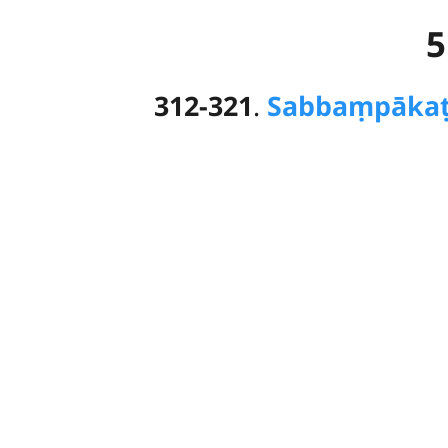
5
312-321
.
Sabbaṃ
pāka