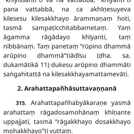
pana vattabbā, na ca akhīṇesuyeva
kilesesu kilesakkhayo ārammaṇaṃ hoti,
tasmā sampaṭicchitabbametaṃ. Yaṃ
āgamma rāgādayo khīyanti, taṃ
nibbānaṃ. Taṃ panetaṃ ‘‘rūpino dhammā
arūpino dhammā’’tiādīsu (dha. sa.
dukamātikā 11) dukesu arūpino dhammāti
saṅgahitattā na kilesakkhayamattamevāti.
2. Arahattapañhāsuttavaṇṇanā
. Arahattapañhabyākaraṇe
yasmā
315
arahattaṃ rāgadosamohānaṃ khīṇante
uppajjati, tasmā ‘‘rāgakkhayo dosakkhayo
mohakkhayo’’ti vuttaṃ.