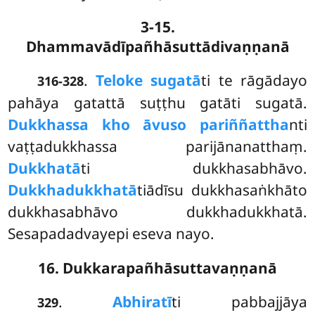
3-15.
Dhammavādīpañhāsuttādivaṇṇanā
.
Te
loke sugatā
ti te rāgādayo
316-328
pahāya gatattā suṭṭhu gatāti sugatā.
Dukkhassa kho āvuso pariññattha
nti
vaṭṭadukkhassa parijānanatthaṃ.
Dukkhatā
ti dukkhasabhāvo.
Dukkhadukkhatā
tiādīsu dukkhasaṅkhāto
dukkhasabhāvo dukkhadukkhatā.
Sesapadadvayepi eseva nayo.
16. Dukkarapañhāsuttavaṇṇanā
.
Abhiratī
ti pabbajjāya
329