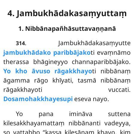
4. Jambukhādakasaṃyuttaṃ
1. Nibbānapañhāsuttavaṇṇanā
. Jambukhādakasaṃyutte
314
jambukhādako paribbājako
ti evaṃnāmo
therassa bhāgineyyo channaparibbājako.
Yo kho āvuso rāgakkhayo
ti nibbānaṃ
āgamma rāgo khīyati, tasmā nibbānaṃ
rāgakkhayoti vuccati.
Dosamohakkhayesupi
eseva nayo.
Yo pana imināva suttena
kilesakkhayamattaṃ nibbānanti vadeyya,
so vattabbo ‘‘kassa kilesānaṃ khayo, kiṃ