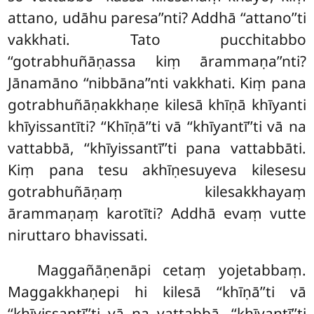
attano, udāhu paresa’’nti? Addhā ‘‘attano’’ti
vakkhati. Tato pucchitabbo
‘‘gotrabhuñāṇassa kiṃ ārammaṇa’’nti?
Jānamāno ‘‘nibbāna’’nti vakkhati. Kiṃ pana
gotrabhuñāṇakkhaṇe kilesā khīṇā khīyanti
khīyissantīti? ‘‘Khīṇā’’ti vā ‘‘khīyantī’’ti vā na
vattabbā, ‘‘khīyissantī’’ti pana vattabbāti.
Kiṃ pana tesu akhīṇesuyeva kilesesu
gotrabhuñāṇaṃ kilesakkhayaṃ
ārammaṇaṃ karotīti? Addhā evaṃ vutte
niruttaro bhavissati.
Maggañāṇenāpi cetaṃ yojetabbaṃ.
Maggakkhaṇepi hi kilesā ‘‘khīṇā’’ti vā
‘‘khīyissantī’’ti vā na vattabbā, ‘‘khīyantī’’ti