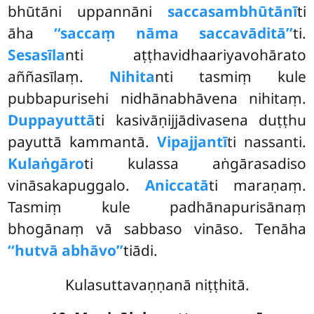
bhūtāni uppannāni
saccasambhūtānī
ti
āha
‘‘saccaṃ nāma saccavāditā’’
ti.
Sesasīla
nti aṭṭhavidhaariyavohārato
aññasīlaṃ.
Nihita
nti tasmiṃ kule
pubbapurisehi nidhānabhāvena nihitaṃ.
Duppayuttā
ti kasivāṇijjādivasena duṭṭhu
payuttā kammantā.
Vipajjantī
ti nassanti.
Kulaṅgāro
ti kulassa aṅgārasadiso
vināsakapuggalo.
Aniccatā
ti maraṇaṃ.
Tasmiṃ kule padhānapurisānaṃ
bhogānaṃ vā sabbaso vināso. Tenāha
‘‘hutvā abhāvo’’
tiādi.
Kulasuttavaṇṇanā niṭṭhitā.