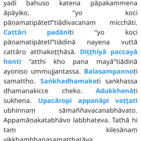
yadi bahuso katena pāpakammena
āpāyiko, ‘‘yo koci
pāṇamatipātetī’’tiādivacanaṃ micchāti.
Cattāri padānī
ti ‘‘yo koci
pāṇamatipātetī’’tiādinā nayena vuttā
cattāro atthakoṭṭhāsā.
Diṭṭhiyā paccayā
honti
‘‘atthi kho pana mayā’’tiādinā
ayoniso ummujjantassa.
Balasampanno
ti
samattho.
Saṅkhadhamako
ti saṅkhassa
dhamanakicce cheko.
Adukkhenā
ti
sukhena.
Upacāropi appanāpi vaṭṭati
ubhinnaṃ sāmaññavacanabhāvato.
Appamāṇakatabhāvo labbhateva. Tathā hi
taṃ kilesānaṃ
vikkhambhanasamatthatāya