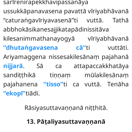
sarīrenirapekkhavipassanāya
ussukkāpanavasena pavattā vīriyabhāvanā
‘‘caturaṅgavīriyavasenā’’ti vuttā. Tathā
abbhokāsikanesajjikatapādinissitāva
kilesanimmathanayogyā vīriyabhāvanā
‘‘dhutaṅgavasena cā’’
ti vuttāti.
Ariyamaggena nissesakilesānaṃ pajahanā
nijjarā
. Sā ca attapaccakkhatāya
sandiṭṭhikā tiṇṇaṃ mūlakilesānaṃ
pajahanena
‘‘tisso’’
ti ca vuttā. Tenāha
‘‘ekopī’’
tiādi.
Rāsiyasuttavaṇṇanā niṭṭhitā.
13. Pāṭaliyasuttavaṇṇanā