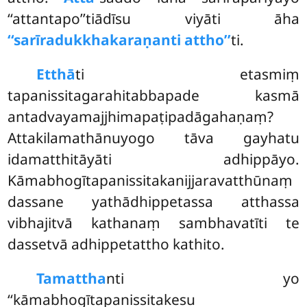
‘‘attantapo’’tiādīsu viyāti āha
‘‘sarīradukkhakaraṇanti attho’’
ti.
Etthā
ti
etasmiṃ
tapanissitagarahitabbapade kasmā
antadvayamajjhimapaṭipadāgahaṇaṃ?
Attakilamathānuyogo tāva gayhatu
idamatthitāyāti adhippāyo.
Kāmabhogītapanissitakanijjaravatthūnaṃ
dassane yathādhippetassa atthassa
vibhajitvā kathanaṃ sambhavatīti te
dassetvā adhippetattho kathito.
Tamattha
nti yo
‘‘kāmabhogītapanissitakesu