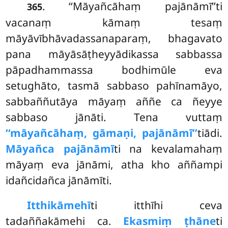
. ‘‘Māyañcāhaṃ pajānāmī’’ti
365
vacanaṃ kāmaṃ tesaṃ
māyāvībhāvadassanaparaṃ, bhagavato
pana māyāsāṭheyyādikassa sabbassa
pāpadhammassa bodhimūle eva
setughāto, tasmā sabbaso pahīnamāyo,
sabbaññutāya māyaṃ aññe ca ñeyye
sabbaso jānāti. Tena vuttaṃ
‘‘māyañcāhaṃ, gāmaṇi, pajānāmī’’
tiādi.
Māyañca pajānāmī
ti na kevalamahaṃ
māyaṃ eva jānāmi, atha kho aññampi
idañcidañca jānāmīti.
Itthikāmehī
ti
itthīhi ceva
tadaññakāmehi ca.
Ekasmiṃ ṭhāne
ti