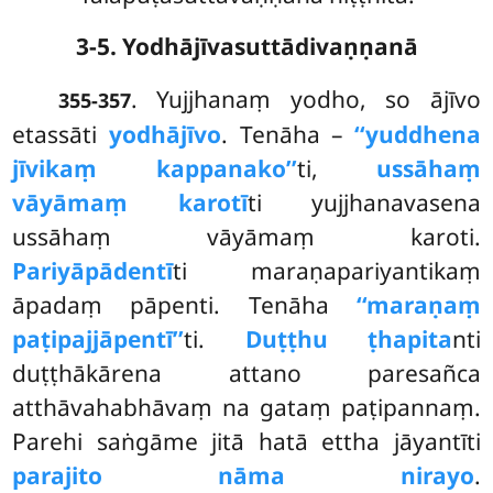
3-5. Yodhājīvasuttādivaṇṇanā
. Yujjhanaṃ yodho, so ājīvo
355-357
etassāti
yodhājīvo
. Tenāha –
‘‘yuddhena
jīvikaṃ kappanako’’
ti,
ussāhaṃ
vāyāmaṃ karotī
ti yujjhanavasena
ussāhaṃ vāyāmaṃ karoti.
Pariyāpādentī
ti maraṇapariyantikaṃ
āpadaṃ pāpenti. Tenāha
‘‘maraṇaṃ
paṭipajjāpentī’’
ti.
Duṭṭhu ṭhapita
nti
duṭṭhākārena attano paresañca
atthāvahabhāvaṃ na gataṃ paṭipannaṃ.
Parehi saṅgāme jitā hatā ettha jāyantīti
parajito nāma nirayo
.