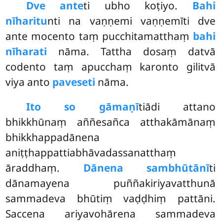
Dve ante
ti ubho koṭiyo.
Bahi
nīharitu
nti na vaṇṇemi vaṇṇemīti dve
ante mocento taṃ pucchitamatthaṃ
bahi
nīharati
nāma. Tattha dosaṃ datvā
codento taṃ apucchaṃ karonto gilitvā
viya anto
paveseti
nāma.
Ito so gāmaṇī
tiādi attano
bhikkhūnaṃ aññesañca atthakāmānaṃ
bhikkhappadānena
aniṭṭhappattiabhāvadassanatthaṃ
āraddhaṃ.
Dānena sambhūtānī
ti
dānamayena puññakiriyavatthunā
sammadeva bhūtiṃ vaḍḍhiṃ pattāni.
Saccena ariyavohārena sammadeva