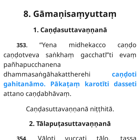
8. Gāmaṇisaṃyuttaṃ
1. Caṇḍasuttavaṇṇanā
. ‘‘Yena
midhekacco caṇḍo
353
caṇḍotveva saṅkhaṃ gacchatī’’ti evaṃ
pañhapucchanena
dhammasaṅgāhakattherehi
caṇḍoti
gahitanāmo. Pākaṭaṃ karotīti dasseti
attano caṇḍabhāvaṃ.
Caṇḍasuttavaṇṇanā niṭṭhitā.
2. Tālapuṭasuttavaṇṇanā
. Vāloti vuccati tālo, tassa
354