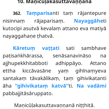
10. Maṇicūḷakasuttavaṇṇanā
.
Taṃ
parisa
nti taṃ rājantepure
362
nisinnaṃ rājaparisaṃ.
Nayaggāhe
ti
kutocipi asutvā kevalaṃ attano eva matiyā
nayaggahaṇe ṭhatvā.
Kāretuṃ vaṭṭati
sati sambhave
paṭisaṅkhārassa, senāsanavināso na
ajjhupekkhitabboti adhippāyo. Attano
ettha kiccāvasāne yaṃ gihīnaṃyeva
santakaṃ tāvakālikaṃ, taṃ gihivikatanti
āha
‘‘gihivikataṃ katvā’’
ti.
Na vadāmi
pabbajjitāsāruppato.
Maṇicūḷakasuttavaṇṇanā niṭṭhitā.