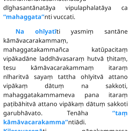
dīghasantānatāya vipulaphalatāya ca
‘‘mahaggata’’
nti vuccati.
Na ohīyatī
ti yasmiṃ santāne
kāmāvacarakammaṃ,
mahaggatakammañca katūpacitaṃ
vipākadāne laddhāvasaraṃ hutvā ṭhitaṃ,
tesu kāmāvacarakammaṃ itaraṃ
nīharitvā sayaṃ tattha ohīyitvā attano
vipākaṃ dātuṃ na sakkoti,
mahaggatakammameva pana itaraṃ
paṭibāhitvā attano vipākaṃ dātuṃ sakkoti
garubhāvato. Tenāha
‘‘taṃ
kāmāvacarakamma’’
ntiādi.
Kilesavasenā
ti pāpakammassa