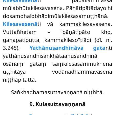
mūlabhūtakilesavasena. Pāṇātipātādayo hi
dosamohalobhādimūlakilesasamuṭṭhānā.
Kilesavasenā
ti vā kammakilesavasena.
Vuttañhetaṃ – ‘‘pāṇātipāto kho,
gahapatiputta, kammakileso’’tiādi (dī. ni.
3.245).
Yathānusandhināva gata
nti
yathānusandhisaṅkhātaanusandhinā
osānaṃ gataṃ saṃkilesasammukhena
uṭṭhitāya vodānadhammavasena
niṭṭhāpitattā.
Saṅkhadhamasuttavaṇṇanā niṭṭhitā.
9. Kulasuttavaṇṇanā