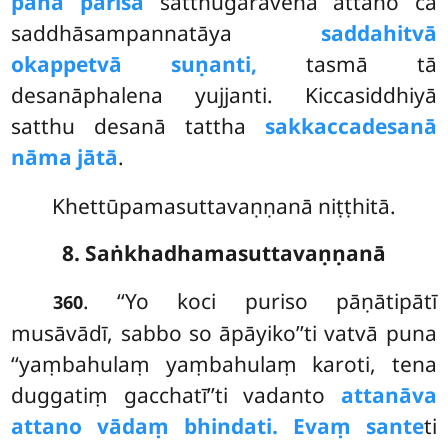
pana parisā
satthugāravena attano ca
saddhāsampannatāya
saddahitvā
okappetvā suṇanti,
tasmā tā
desanāphalena yujjanti. Kiccasiddhiyā
satthu desanā tattha
sakkaccadesanā
nāma jātā
.
Khettūpamasuttavaṇṇanā niṭṭhitā.
8. Saṅkhadhamasuttavaṇṇanā
. ‘‘Yo koci puriso pāṇātipātī
360
musāvādī, sabbo so āpāyiko’’ti vatvā puna
‘‘yaṃbahulaṃ yaṃbahulaṃ karoti, tena
duggatiṃ gacchatī’’ti vadanto
attanāva
attano vādaṃ bhindati. Evaṃ sante
ti