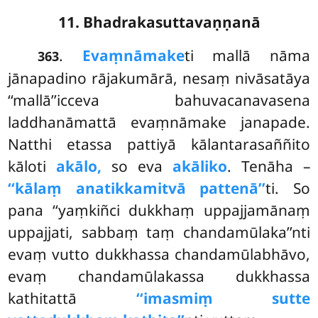
11. Bhadrakasuttavaṇṇanā
.
Evaṃnāmake
ti
mallā nāma
363
jānapadino rājakumārā, nesaṃ nivāsatāya
‘‘mallā’’icceva bahuvacanavasena
laddhanāmattā evaṃnāmake janapade.
Natthi etassa pattiyā kālantarasaññito
kāloti
akālo,
so eva
akāliko
. Tenāha –
‘‘kālaṃ anatikkamitvā pattenā’’
ti. So
pana ‘‘yaṃkiñci dukkhaṃ uppajjamānaṃ
uppajjati, sabbaṃ taṃ chandamūlaka’’nti
evaṃ vutto dukkhassa chandamūlabhāvo,
evaṃ chandamūlakassa dukkhassa
kathitattā
‘‘imasmiṃ sutte