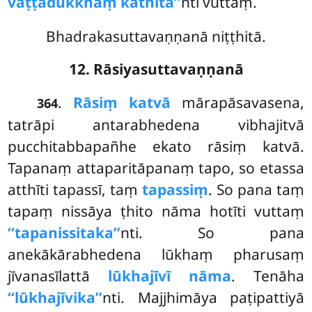
vaṭṭadukkhaṃ kathita’’
nti vuttaṃ.
Bhadrakasuttavaṇṇanā niṭṭhitā.
12. Rāsiyasuttavaṇṇanā
.
Rāsiṃ katvā
mārapāsavasena,
364
tatrāpi antarabhedena vibhajitvā
pucchitabbapañhe ekato rāsiṃ katvā.
Tapanaṃ attaparitāpanaṃ tapo, so etassa
atthīti tapassī, taṃ
tapassiṃ
. So pana taṃ
tapaṃ nissāya ṭhito nāma hotīti vuttaṃ
‘‘tapanissitaka’’
nti. So pana
anekākārabhedena lūkhaṃ pharusaṃ
jīvanasīlattā
lūkhajīvī nāma
. Tenāha
‘‘lūkhajīvika’’
nti. Majjhimāya paṭipattiyā