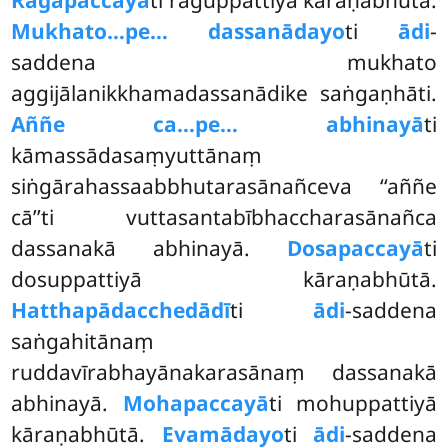
Rāgapaccayā
ti rāguppattiyā kāraṇabhūtā.
Mukhato…pe… dassanādayo
ti
ādi
-
saddena mukhato
aggijālanikkhamadassanādike saṅgaṇhāti.
Aññe ca…pe… abhinayā
ti
kāmassādasaṃyuttānaṃ
siṅgārahassaabbhutarasānañceva ‘‘aññe
cā’’ti vuttasantabībhaccharasānañca
dassanakā abhinayā.
Dosapaccayā
ti
dosuppattiyā kāraṇabhūtā.
Hatthapādacchedādī
ti
ādi
-saddena
saṅgahitānaṃ
ruddavīrabhayānakarasānaṃ dassanakā
abhinayā.
Mohapaccayā
ti mohuppattiyā
kāraṇabhūtā.
Evamādayo
ti
ādi
-saddena