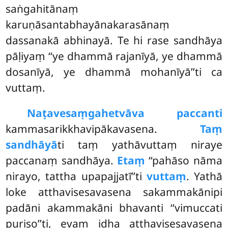
saṅgahitānaṃ
karuṇāsantabhayānakarasānaṃ
dassanakā abhinayā. Te hi rase sandhāya
pāḷiyaṃ ‘‘ye dhammā rajanīyā, ye dhammā
dosanīyā, ye dhammā mohanīyā’’ti ca
vuttaṃ.
Naṭavesaṃ
gahetvāva paccanti
kammasarikkhavipākavasena.
Taṃ
sandhāyā
ti taṃ yathāvuttaṃ niraye
paccanaṃ sandhāya.
Etaṃ
‘‘pahāso nāma
nirayo, tattha upapajjatī’’ti
vuttaṃ
. Yathā
loke atthavisesavasena sakammakānipi
padāni akammakāni bhavanti ‘‘vimuccati
puriso’’ti, evaṃ idha atthavisesavasena