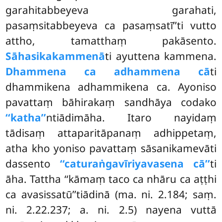
garahitabbeyeva garahati,
pasaṃsitabbeyeva ca pasaṃsatī’’ti vutto
attho, tamatthaṃ pakāsento.
Sāhasikakammenā
ti ayuttena kammena.
Dhammena ca adhammena cā
ti
dhammikena adhammikena ca. Ayoniso
pavattaṃ bāhirakaṃ sandhāya codako
‘‘katha’’
ntiādimāha. Itaro nayidaṃ
tādisaṃ attaparitāpanaṃ adhippetaṃ,
atha kho yoniso pavattaṃ sāsanikamevāti
dassento
‘‘caturaṅgavīriyavasena cā’’
ti
āha. Tattha ‘‘kāmaṃ taco ca nhāru ca aṭṭhi
ca avasissatū’’tiādinā (ma. ni. 2.184; saṃ.
ni. 2.22.237; a. ni. 2.5) nayena vuttā