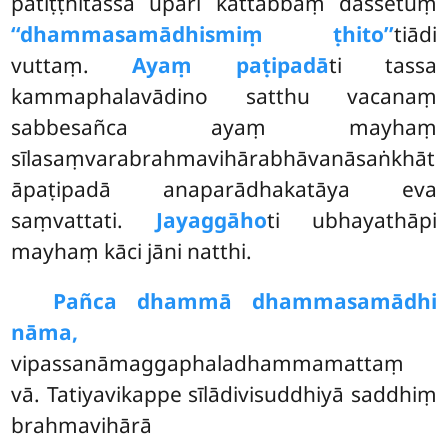
patiṭṭhitassa upari kattabbaṃ dassetuṃ
‘‘dhammasamādhismiṃ ṭhito’’
tiādi
vuttaṃ.
Ayaṃ paṭipadā
ti tassa
kammaphalavādino satthu vacanaṃ
sabbesañca ayaṃ mayhaṃ
sīlasaṃvarabrahmavihārabhāvanāsaṅkhāt
āpaṭipadā anaparādhakatāya eva
saṃvattati.
Jayaggāho
ti ubhayathāpi
mayhaṃ kāci jāni natthi.
Pañca dhammā dhammasamādhi
nāma,
vipassanāmaggaphaladhammamattaṃ
vā. Tatiyavikappe sīlādivisuddhiyā saddhiṃ
brahmavihārā