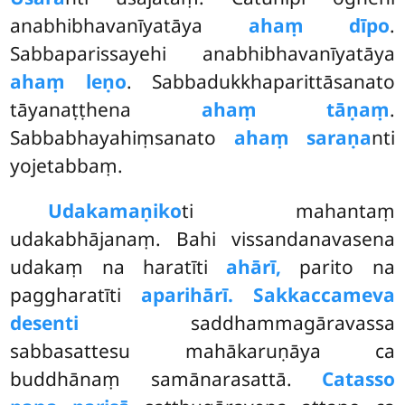
anabhibhavanīyatāya
ahaṃ dīpo
.
Sabbaparissayehi anabhibhavanīyatāya
ahaṃ leṇo
. Sabbadukkhaparittāsanato
tāyanaṭṭhena
ahaṃ tāṇaṃ
.
Sabbabhayahiṃsanato
ahaṃ saraṇa
nti
yojetabbaṃ.
Udakamaṇiko
ti mahantaṃ
udakabhājanaṃ. Bahi vissandanavasena
udakaṃ na haratīti
ahārī,
parito na
paggharatīti
aparihārī. Sakkaccameva
desenti
saddhammagāravassa
sabbasattesu mahākaruṇāya ca
buddhānaṃ samānarasattā.
Catasso