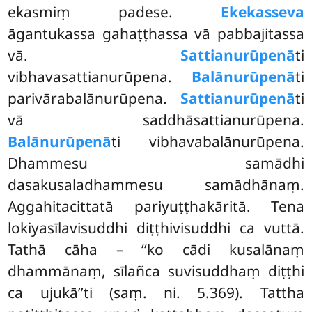
ekasmiṃ padese.
Ekekasseva
āgantukassa gahaṭṭhassa vā pabbajitassa
vā.
Sattianurūpenā
ti
vibhavasattianurūpena.
Balānurūpenā
ti
parivārabalānurūpena.
Sattianurūpenā
ti
vā saddhāsattianurūpena.
Balānurūpenā
ti vibhavabalānurūpena.
Dhammesu samādhi
dasakusaladhammesu samādhānaṃ.
Aggahitacittatā pariyuṭṭhakāritā. Tena
lokiyasīlavisuddhi diṭṭhivisuddhi ca vuttā.
Tathā cāha – ‘‘ko cādi kusalānaṃ
dhammānaṃ, sīlañca suvisuddhaṃ diṭṭhi
ca ujukā’’ti (saṃ. ni. 5.369). Tattha