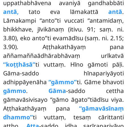
uppathabhāvena avaniyā gandhabbāti
antā,
tato eva lāmakattā
antā
.
Lāmakampi ‘‘anto’’ti vuccati ‘‘antamidaṃ,
bhikkhave, jīvikānaṃ (itivu. 91; saṃ. ni.
3.80), eko anto’’ti evamādīsu (saṃ. ni. 2.15;
3.90). Aṭṭhakathāyaṃ pana
aññamaññaādhārabhāvaṃ urīkatvā
‘‘koṭṭhāsā’’
ti vuttaṃ. Hīno gāmoti pāḷi.
Gāma-saddo
hīnapariyāyoti
adhippāyenāha
‘‘gāmmo’’
ti. Gāme bhavoti
gāmmo
.
Gāma
-saddo cettha
gāmavāsivisayo ‘‘gāmo āgato’’tiādīsu viya.
Aṭṭhakathāyaṃ pana
‘‘gāmavāsīnaṃ
dhammo’’
ti vuttaṃ, tesaṃ cārittanti
attho.
Atta
-saddo idha sarīrapariyāyo