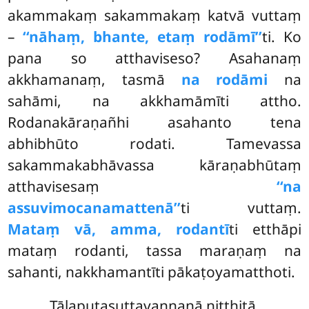
akammakaṃ sakammakaṃ katvā vuttaṃ
–
‘‘nāhaṃ, bhante, etaṃ rodāmī’’
ti. Ko
pana so atthaviseso? Asahanaṃ
akkhamanaṃ, tasmā
na rodāmi
na
sahāmi, na akkhamāmīti attho.
Rodanakāraṇañhi asahanto tena
abhibhūto rodati. Tamevassa
sakammakabhāvassa kāraṇabhūtaṃ
atthavisesaṃ
‘‘na
assuvimocanamattenā’’
ti vuttaṃ.
Mataṃ vā, amma, rodantī
ti etthāpi
mataṃ rodanti, tassa maraṇaṃ na
sahanti, nakkhamantīti pākaṭoyamatthoti.
Tālapuṭasuttavaṇṇanā niṭṭhitā.