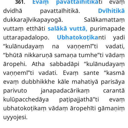
.
Evaṃ pavattaīhitikā
ti evaṃ
361
dvidhā pavattaīhitikā.
Dvīhitikā
dukkarajīvikapayogā. Salākamattaṃ
vuttaṃ etthāti
salākā vuttā,
purimapade
uttarapadalopo.
Ubhatokoṭika
nti yadi
‘‘kulānudayaṃ na vaṇṇemī’’ti vadati,
‘‘bhūtā nikkaruṇā samaṇa tumhe’’ti vādaṃ
āropehi. Atha
sabbadāpi ‘‘kulānudayaṃ
vaṇṇemī’’ti vadati. Evaṃ sante ‘‘kasmā
evaṃ dubbhikkhe kāle mahatiyā parisāya
parivuto janapadacārikaṃ carantā
kulūpacchedāya paṭipajjathā’’ti evaṃ
ubhatokoṭikaṃ vādaṃ āropehīti gāmaṇiṃ
uyyojesi.