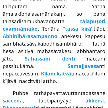
tālapuṭaṃ nāma. Yathā
āmalakīphalasamānakaṃ, so pana
tālasadisamukhavaṇṇattā
tālapuṭoti
evaṃnāmako
. Tenāha
‘‘tassa kirā’’
tiādi.
Abhinīhārasampanno
anekesu kappesu
sambhatasāvakabodhisambhāro. Tathā
hesa asītiyā mahāsāvakesu abbhantaro
jāto.
Sahassaṃ denti
naccaṃ
passitukāmā.
Samajjavesa
nti
nepaccavesaṃ.
Kīḷaṃ katvā
ti naccakīḷitaṃ
kīḷitvā, naccitvāti attho.
Pubbe tathāpavattavuttantadassane
saccena,
tabbipariyāye
alikena.