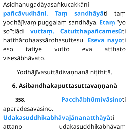
Asidhanugadāyasaṅkucakkāni
pañcāvudhāni. Taṃ sandhāyā
ti taṃ
yodhājīvaṃ puggalaṃ sandhāya.
Etaṃ
‘‘yo
so’’tiādi
vuttaṃ. Catutthapañcamesū
ti
hatthārohaassārohasuttesu.
Eseva nayo
ti
eso tatiye vutto eva atthato
visesābhāvato.
Yodhājīvasuttādivaṇṇanā niṭṭhitā.
6. Asibandhakaputtasuttavaṇṇanā
.
Pacchābhūmivāsino
ti
358
aparadesavāsino.
Udakasuddhikabhāvajānanatthāyā
ti
attano udakasuddhikabhāvaṃ