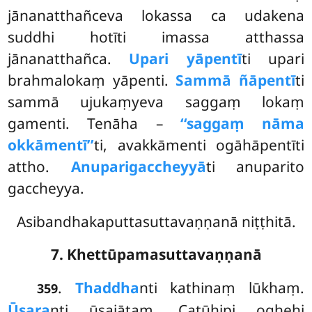
jānanatthañceva lokassa ca udakena
suddhi hotīti imassa atthassa
jānanatthañca.
Upari yāpentī
ti upari
brahmalokaṃ yāpenti.
Sammā ñāpentī
ti
sammā ujukaṃyeva saggaṃ lokaṃ
gamenti. Tenāha –
‘‘saggaṃ nāma
okkāmentī’’
ti, avakkāmenti ogāhāpentīti
attho.
Anuparigaccheyyā
ti anuparito
gaccheyya.
Asibandhakaputtasuttavaṇṇanā niṭṭhitā.
7. Khettūpamasuttavaṇṇanā
.
Thaddha
nti kathinaṃ lūkhaṃ.
359
Ūsara
nti ūsajātaṃ. Catūhipi oghehi