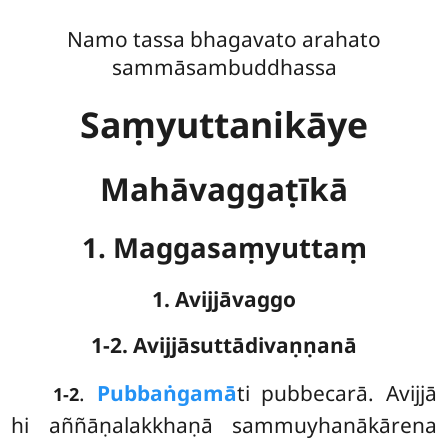
Namo tassa bhagavato arahato
sammāsambuddhassa
Saṃyuttanikāye
Mahāvaggaṭīkā
1. Maggasaṃyuttaṃ
1. Avijjāvaggo
1-2. Avijjāsuttādivaṇṇanā
.
Pubbaṅgamā
ti
pubbecarā. Avijjā
1-2
hi aññāṇalakkhaṇā sammuyhanākārena