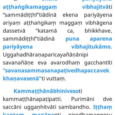
aṭṭhaṅgikamaggaṃ vibhajitvā
ti
‘‘sammādiṭṭhī’’tiādinā ekena pariyāyena
ariyaṃ aṭṭhaṅgikaṃ maggaṃ vibhāgena
dassetvā ‘‘katamā ca, bhikkhave,
sammādiṭṭhī’’tiādinā
puna aparena
pariyāyena vibhajitukāmo
.
Uggahadhāraṇaparicayañāṇānipi
savanañāṇe eva avarodhaṃ gacchantīti
‘‘savanasammasanapaṭivedhapaccavek
khaṇavasenā’’
ti vuttaṃ.
Kammaṭṭhānābhiniveso
ti
kammaṭṭhānapaṭipatti. Purimāni dve
saccāni uggaṇhitvāti sambandho.
Iṭṭhaṃ
kantaṃ manāpa
nti nirodhamaggesu