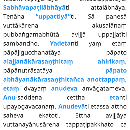
Sabhāvapaṭilābhāyā
ti attalābhāya.
Tenāha
‘‘uppattiyā’’
ti. Sā panesā
vuttākārena akusalānaṃ
pubbaṅgamabhūtā avijjā uppajjatīti
sambandho.
Yadeta
nti yaṃ etaṃ
pāpājigucchanatāya pāpato
alajjanākārasaṇṭhitaṃ ahirikaṃ,
pāpānutrāsatāya
pāpato
abhāyanākārasaṇṭhitañca anottappaṃ,
etaṃ
dvayaṃ
anudeva
anvāgatameva.
Anu
-saddena cettha
eta
nti
upayogavacanaṃ.
Anudevā
ti etassa attho
saheva ekatoti. Ettha avijjāya
vuttanayānusārena tappaṭipakkhato ca