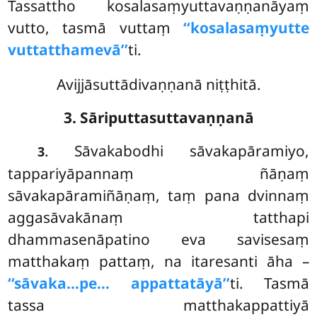
Tassattho kosalasaṃyuttavaṇṇanāyaṃ
vutto, tasmā vuttaṃ
‘‘kosalasaṃyutte
vuttatthamevā’’
ti.
Avijjāsuttādivaṇṇanā niṭṭhitā.
3. Sāriputtasuttavaṇṇanā
. Sāvakabodhi
sāvakapāramiyo,
3
tappariyāpannaṃ ñāṇaṃ
sāvakapāramiñāṇaṃ, taṃ pana dvinnaṃ
aggasāvakānaṃ tatthapi
dhammasenāpatino eva savisesaṃ
matthakaṃ pattaṃ, na itaresanti āha –
‘‘sāvaka…pe… appattatāyā’’
ti. Tasmā
tassa matthakappattiyā