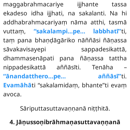
maggabrahmacariye ijjhante tassa
ekadeso idha ijjhati, na sakalanti. Na hi
addhabrahmacariyaṃ nāma atthi, tasmā
vuttaṃ,
‘‘sakalampi
…pe… labbhatī’’
ti,
taṃ pana bhaṇḍāgāriko nāññāsi ñāṇassa
sāvakavisayepi sappadesikattā,
dhammasenāpati pana ñāṇassa tattha
nippadesikattā aññāsīti. Tenāha –
‘‘ānandatthero…pe… aññāsī’’
ti.
Evamāhā
ti ‘‘sakalamidaṃ, bhante’’ti evaṃ
avoca.
Sāriputtasuttavaṇṇanā niṭṭhitā.
4. Jāṇussoṇibrāhmaṇasuttavaṇṇanā