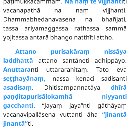
paṭimukkacammaṃ.
Na naṃ te vijjhantī
ti
vacanapathā na naṃ vijjhanti.
Dhammabhedanavasena na bhañjati,
tassa ariyamaggassa rathassa sammā
yojitassa antarā bhaṅgo natthīti attho.
Attano purisakāraṃ nissāya
laddhattā
attano santāneti adhippāyo.
Anuttara
nti uttararahitaṃ. Tato eva
seṭṭhayānaṃ,
nassa kenaci sadisanti
asadisaṃ
. Dhitisampannatāya
dhīrā
paṇḍitapurisā
lokamhā niyyanti
gacchanti
. ‘‘Jayaṃ jaya’’nti gāthāyaṃ
vacanavipallāsena vuttanti āha
‘‘jinantā
jinantā’’
ti.