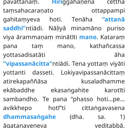
pavattanaṃ.
Hiri
ggahaṇena cettha
taṃsahacaraṇato ottappampi
gahitaṃyeva hoti. Tenāha
‘‘attanā
saddhi’’
ntiādi. Nāḷiyā minamāno puriso
viya ārammaṇaṃ minātīti
mano
. Kataraṃ
pana taṃ mano, kathañcassa
yottasadisatāti āha
‘‘vipassanācitta’’
ntiādi. Tena yottaṃ viyāti
yottanti dasseti. Lokiyavipassanācittaṃ
atirekapaññāsa kusaladhamme
ekābaddhe ekasaṅgahite karotīti
sambandho. Te pana ‘‘phasso hoti…pe…
avikkhepo hotī’’ti cittaṅgavasena
dhammasaṅgahe
(dha. sa. 1)
āgatanayeneva
veditabbā.