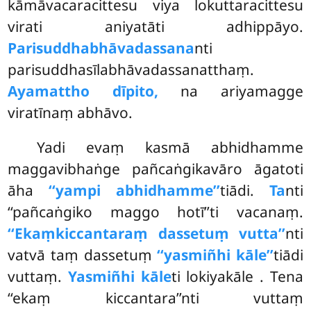
kāmāvacaracittesu viya lokuttaracittesu
virati aniyatāti adhippāyo.
Parisuddhabhāvadassana
nti
parisuddhasīlabhāvadassanatthaṃ.
Ayamattho dīpito,
na ariyamagge
viratīnaṃ abhāvo.
Yadi evaṃ kasmā abhidhamme
maggavibhaṅge pañcaṅgikavāro āgatoti
āha
‘‘yampi abhidhamme’’
tiādi.
Ta
nti
‘‘pañcaṅgiko maggo hotī’’ti vacanaṃ.
‘‘Ekaṃ
kiccantaraṃ dassetuṃ vutta’’
nti
vatvā taṃ dassetuṃ
‘‘yasmiñhi kāle’’
tiādi
vuttaṃ.
Yasmiñhi kāle
ti lokiyakāle
. Tena
‘‘ekaṃ kiccantara’’nti vuttaṃ