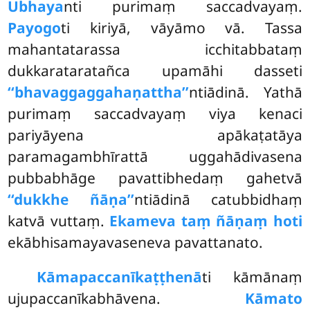
Ubhaya
nti purimaṃ saccadvayaṃ.
Payogo
ti kiriyā, vāyāmo vā. Tassa
mahantatarassa icchitabbataṃ
dukkarataratañca upamāhi dasseti
‘‘bhavaggaggahaṇattha’’
ntiādinā. Yathā
purimaṃ saccadvayaṃ viya kenaci
pariyāyena apākaṭatāya
paramagambhīrattā uggahādivasena
pubbabhāge pavattibhedaṃ gahetvā
‘‘dukkhe ñāṇa’’
ntiādinā catubbidhaṃ
katvā vuttaṃ.
Ekameva taṃ ñāṇaṃ hoti
ekābhisamayavaseneva pavattanato.
Kāmapaccanīkaṭṭhenā
ti kāmānaṃ
ujupaccanīkabhāvena.
Kāmato