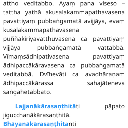
attho veditabbo. Ayaṃ pana viseso –
tattha yathā akusalakammapathavasena
pavattiyaṃ pubbaṅgamatā avijjāya, evaṃ
kusalakammapathavasena
puññakiriyavatthuvasena ca pavattiyaṃ
vijjāya pubbaṅgamatā vattabbā.
Vīmaṃsādhipativasena pavattiyaṃ
ādhipaccākāravasena ca pubbaṅgamatā
veditabbā. Dvīhevāti ca avadhāraṇaṃ
ādhipaccākārassa sahajāteneva
saṅgahetabbato.
Lajjanākārasaṇṭhitā
ti pāpato
jigucchanākārasaṇṭhitā.
Bhāyanākārasaṇṭhita
nti