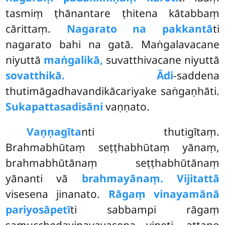
tasmiṃ ṭhānantare ṭhitena kātabbaṃ
cārittaṃ.
Nagarato na pakkantā
ti
nagarato bahi na gatā. Maṅgalavacane
niyuttā
maṅgalikā,
suvatthivacane niyuttā
sovatthikā. Ādi
-saddena
thutimāgadhavandikācariyake saṅgaṇhāti.
Sukapattasadisāni
vaṇṇato.
Vaṇṇagīta
nti thutigītaṃ.
Brahmabhūtaṃ seṭṭhabhūtaṃ yānaṃ,
brahmabhūtānaṃ seṭṭhabhūtānaṃ
yānanti vā
brahmayānaṃ. Vijitattā
visesena jinanato.
Rāgaṃ vinayamānā
pariyosāpetī
ti sabbampi rāgaṃ
samucchedavinayavasena vineti, attano