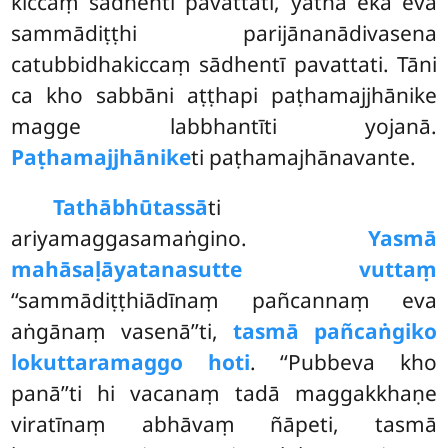
kiccaṃ sādhentī pavattati, yathā ekā eva
sammādiṭṭhi parijānanādivasena
catubbidhakiccaṃ sādhentī pavattati. Tāni
ca kho sabbāni aṭṭhapi paṭhamajjhānike
magge labbhantīti yojanā.
Paṭhamajjhānike
ti paṭhamajhānavante.
Tathābhūtassā
ti
ariyamaggasamaṅgino.
Yasmā
mahāsaḷāyatanasutte vuttaṃ
‘‘sammādiṭṭhiādīnaṃ pañcannaṃ eva
aṅgānaṃ vasenā’’ti,
tasmā pañcaṅgiko
lokuttaramaggo hoti
. ‘‘Pubbeva kho
panā’’ti hi vacanaṃ tadā maggakkhaṇe
viratīnaṃ abhāvaṃ ñāpeti, tasmā