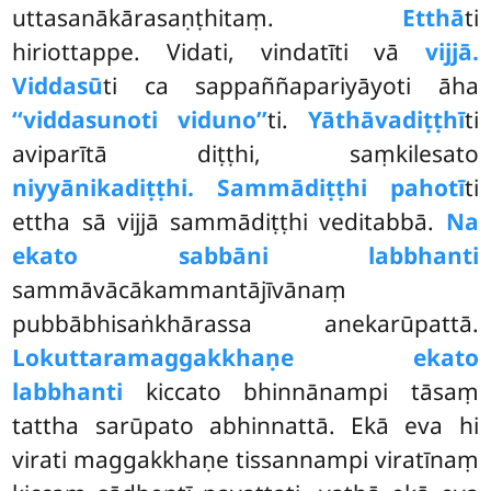
uttasanākārasaṇṭhitaṃ.
Etthā
ti
hiriottappe. Vidati, vindatīti vā
vijjā.
Viddasū
ti ca sappaññapariyāyoti āha
‘‘viddasunoti viduno’’
ti.
Yāthāvadiṭṭhī
ti
aviparītā diṭṭhi, saṃkilesato
niyyānikadiṭṭhi. Sammādiṭṭhi pahotī
ti
ettha sā vijjā sammādiṭṭhi veditabbā.
Na
ekato sabbāni labbhanti
sammāvācākammantājīvānaṃ
pubbābhisaṅkhārassa anekarūpattā.
Lokuttaramaggakkhaṇe ekato
labbhanti
kiccato bhinnānampi tāsaṃ
tattha sarūpato abhinnattā. Ekā eva hi
virati maggakkhaṇe tissannampi viratīnaṃ