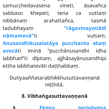
samucchedavasena vineti, āsavañca
sabbaso khepeti, tena ca vuttaṃ
nibbānaṃ arahattañca, tasmā
tadubhayaṃ
‘‘rāgavinayotiādi
nāmamevā’’
ti vuttaṃ.
Anusandhikusalatāya pucchanto etaṃ
avocā
ti iminā ‘‘pucchānusandhi idha
labbhatī’’ti dīpitaṃ, ajjhāsayānusandhipi
ettha labbhatevāti daṭṭhabbaṃ.
Dutiyaaññatarabhikkhusuttavaṇṇanā
niṭṭhitā.
8. Vibhaṅgasuttavaṇṇanā
.
Ekena pariyāyena
8