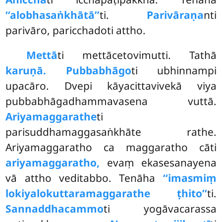
‘‘alobhasaṅkhātā’’
ti.
Parivāraṇa
nti
parivāro, paricchadoti attho.
Mettā
ti mettācetovimutti. Tathā
karuṇā. Pubbabhāgo
ti ubhinnampi
upacāro. Dvepi kāyacittavivekā viya
pubbabhāgadhammavasena vuttā.
Ariyamaggarathe
ti
parisuddhamaggasaṅkhāte rathe.
Ariyamaggaratho ca maggaratho cāti
ariyamaggaratho,
evaṃ ekasesanayena
vā attho veditabbo. Tenāha
‘‘imasmiṃ
lokiyalokuttaramaggarathe ṭhito’’
ti.
Sannaddhacammo
ti yogāvacarassa