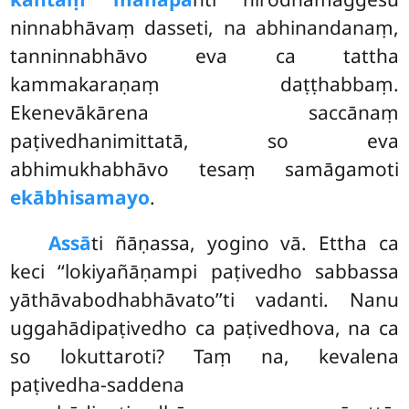
ninnabhāvaṃ dasseti, na abhinandanaṃ,
tanninnabhāvo eva ca tattha
kammakaraṇaṃ daṭṭhabbaṃ.
Ekenevākārena saccānaṃ
paṭivedhanimittatā, so eva
abhimukhabhāvo tesaṃ samāgamoti
ekābhisamayo
.
Assā
ti
ñāṇassa, yogino vā. Ettha ca
keci ‘‘lokiyañāṇampi paṭivedho sabbassa
yāthāvabodhabhāvato’’ti vadanti. Nanu
uggahādipaṭivedho ca paṭivedhova, na ca
so lokuttaroti? Taṃ na, kevalena
paṭivedha-saddena