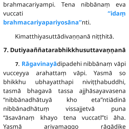
brahmacariyampi. Tena nibbānaṃ eva
vuccati
‘‘idaṃ
brahmacariyapariyosāna’’
nti.
Kimatthiyasuttādivaṇṇanā niṭṭhitā.
7. Dutiyaaññatarabhikkhusuttavaṇṇanā
.
Rāgavinayā
dipadehi nibbānaṃ vāpi
7
vucceyya arahattaṃ vāpi. Yasmā so
bhikkhu ubhayatthapi niviṭṭhabuddhi,
tasmā bhagavā tassa ajjhāsayavasena
‘‘nibbānadhātuyā kho eta’’ntiādinā
nibbānadhātuṃ vissajjetvā puna
‘‘āsavānaṃ khayo tena vuccatī’’ti āha.
Yasmā ariyamaggo rāgādike