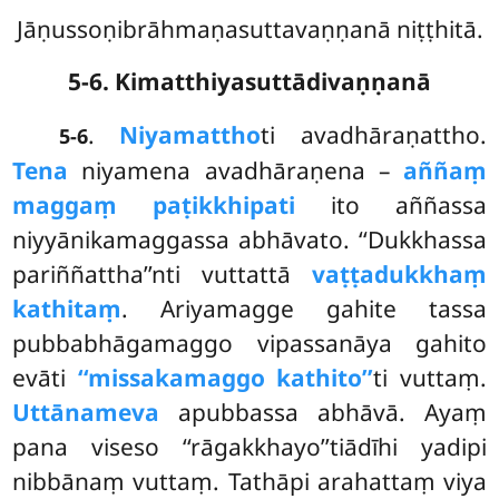
Jāṇussoṇibrāhmaṇasuttavaṇṇanā niṭṭhitā.
5-6. Kimatthiyasuttādivaṇṇanā
.
Niyamattho
ti avadhāraṇattho.
5-6
Tena
niyamena avadhāraṇena –
aññaṃ
maggaṃ paṭikkhipati
ito aññassa
niyyānikamaggassa abhāvato. ‘‘Dukkhassa
pariññattha’’nti vuttattā
vaṭṭadukkhaṃ
kathitaṃ
. Ariyamagge gahite tassa
pubbabhāgamaggo vipassanāya gahito
evāti
‘‘missakamaggo kathito’’
ti vuttaṃ.
Uttānameva
apubbassa abhāvā. Ayaṃ
pana viseso ‘‘rāgakkhayo’’tiādīhi
yadipi
nibbānaṃ vuttaṃ. Tathāpi arahattaṃ viya