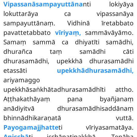
Vipassanāsampayuttāna
nti lokiyāya
lokuttarāya ca vipassanāya
sampayuttānaṃ. Vidhinā īretabbato
pavattetabbato
vīriyaṃ,
sammāvāyāmo.
Samaṃ sammā ca dhiyatīti samādhi,
dhurañca taṃ samādhi cāti
dhurasamādhi, upekkhā dhurasamādhi
etassāti
upekkhādhurasamādhi,
ariyamaggo
upekkhāsaṅkhātadhurasamādhīti attho.
Aṭṭhakathāyaṃ pana byañjanaṃ
anādiyitvā dhurasamādhisaddānaṃ
bhinnādhikaraṇatā vuttā.
Payogamajjhatte
ti vīriyasamatāya.
Anicchā
ti icchāpaṭipakkhā. Tenāha