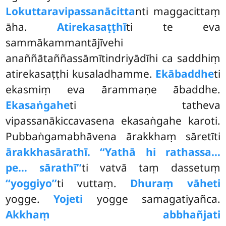
Lokuttaravipassanācitta
nti maggacittaṃ
āha.
Atirekasaṭṭhī
ti te eva
sammākammantājīvehi
anaññātaññassāmītindriyādīhi ca saddhiṃ
atirekasaṭṭhi kusaladhamme.
Ekābaddhe
ti
ekasmiṃ eva ārammaṇe ābaddhe.
Ekasaṅgahe
ti tatheva
vipassanākiccavasena ekasaṅgahe karoti.
Pubbaṅgamabhāvena ārakkhaṃ sāretīti
ārakkhasārathī. ‘‘Yathā hi rathassa…
pe… sārathī’’
ti vatvā taṃ dassetuṃ
‘‘yoggiyo’’
ti vuttaṃ.
Dhuraṃ vāheti
yogge.
Yojeti
yogge samagatiyañca.
Akkhaṃ abbhañjati