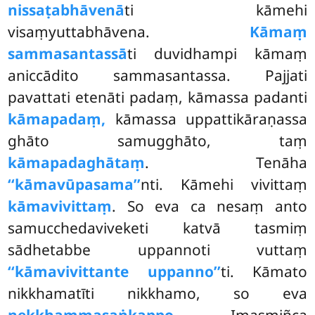
nissaṭabhāvenā
ti kāmehi
visaṃyuttabhāvena.
Kāmaṃ
sammasantassā
ti duvidhampi kāmaṃ
aniccādito sammasantassa. Pajjati
pavattati etenāti padaṃ, kāmassa padanti
kāmapadaṃ,
kāmassa uppattikāraṇassa
ghāto samugghāto, taṃ
kāmapadaghātaṃ
. Tenāha
‘‘kāmavūpasama’’
nti. Kāmehi vivittaṃ
kāmavivittaṃ
. So eva ca nesaṃ anto
samucchedaviveketi katvā tasmiṃ
sādhetabbe uppannoti vuttaṃ
‘‘kāmavivittante uppanno’’
ti. Kāmato
nikkhamatīti nikkhamo, so eva