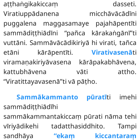
aṭṭhaṅgikakiccaṃ dasseti.
Viratiuppādanena micchāvācādīni
puggalena maggasamaye pajahāpentīti
sammādiṭṭhiādīni ‘‘pañca kārakaṅgānī’’ti
vuttāni. Sammāvācādikiriyā hi virati, tañca
etāni kārāpentīti.
Virativasenā
ti
viramaṇakiriyāvasena kārāpakabhāvena,
kattubhāvena vāti attho.
‘‘Viratittayavasenā’’ti vā pāṭho.
Sammākammanto pūratī
ti imehi
sammādiṭṭhiādīhi
sammākammantakiccaṃ pūrati nāma tehi
vīriyādikehi tadatthasiddhito. Tampi
sandhāya
‘‘ekaṃ kiccantaraṃ