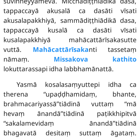
suviññeyyameva. Micchādiṭṭhiādikā dasa,
tappaccayā akusalā ca dasāti vīsati
akusalapakkhiyā, sammādiṭṭhiādikā dasa,
tappaccayā kusalā ca dasāti vīsati
kusalapakkhiyā mahācattārīsakasutte
vuttā.
Mahācattārīsaka
nti tassetaṃ
nāmaṃ.
Missakova kathito
lokuttarassapi idha labbhamānattā.
Yasmā kosalasaṃyuttepi idha ca
therena ‘‘upaḍḍhamidaṃ, bhante,
brahmacariyassā’’tiādinā vuttaṃ ‘‘mā
hevaṃ ānandā’’tiādinā paṭikkhipitvā
‘‘sakalamevidaṃ ānandā’’tiādinā
bhagavatā desitaṃ suttaṃ āgataṃ.