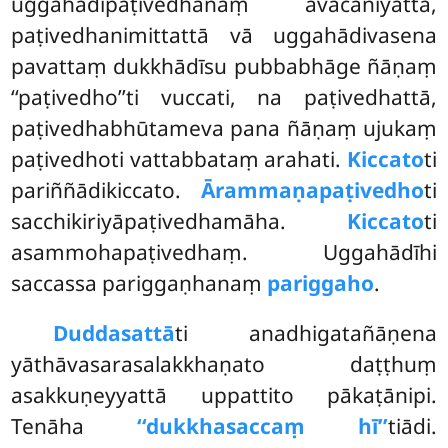
uggahādipaṭivedhānaṃ avacanīyattā,
paṭivedhanimittattā vā uggahādivasena
pavattaṃ dukkhādīsu pubbabhāge ñāṇaṃ
‘‘paṭivedho’’ti vuccati, na paṭivedhattā,
paṭivedhabhūtameva pana ñāṇaṃ ujukaṃ
paṭivedhoti vattabbataṃ arahati.
Kiccato
ti
pariññādikiccato.
Ārammaṇapaṭivedho
ti
sacchikiriyāpaṭivedhamāha.
Kiccato
ti
asammohapaṭivedhaṃ. Uggahādīhi
saccassa pariggaṇhanaṃ
pariggaho
.
Duddasattā
ti anadhigatañāṇena
yāthāvasarasalakkhaṇato daṭṭhuṃ
asakkuṇeyyattā uppattito pākaṭānipi.
Tenāha
‘‘dukkhasaccaṃ hī’’
tiādi.