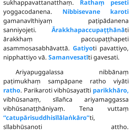
sukhappavattanatthaṃ.
Rathaṃ peseti
yoggacodanena.
Nibbisevane karoti
gamanavīthiyaṃ paṭipādanena
sanniyojeti.
Ārakkhapaccupaṭṭhānā
ti
ārakkhaṃ paccupaṭṭhapeti
asammosasabhāvattā.
Gatiyo
ti pavattiyo,
nipphattiyo vā.
Samanvesatī
ti gavesati.
Ariyapuggalassa nibbānaṃ
paṭimukhaṃ sampāpane ratho viyāti
ratho
. Parikaroti vibhūsayatīti
parikkhāro,
vibhūsanaṃ, sīlañca ariyamaggassa
vibhūsanaṭṭhāniyaṃ. Tena vuttaṃ
‘‘catupārisuddhisīlālaṅkāro’’
ti,
sīlabhūsanoti attho.