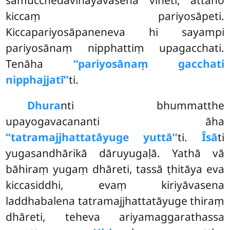
kiccaṃ pariyosāpeti.
Kiccapariyosāpaneneva hi sayampi
pariyosānaṃ nipphattiṃ upagacchati.
Tenāha
‘‘pariyosānaṃ gacchati
nipphajjatī’’
ti.
Dhura
nti bhummatthe
upayogavacananti āha
‘‘tatramajjhattatāyuge yuttā’’
ti.
Īsā
ti
yugasandhārikā dāruyugaḷā. Yathā vā
bāhiraṃ yugaṃ dhāreti, tassā ṭhitāya eva
kiccasiddhi, evaṃ kiriyāvasena
laddhabalena tatramajjhattatāyuge thiraṃ
dhāreti, teheva ariyamaggarathassa