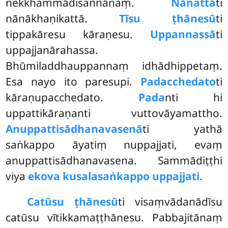
nekkhammādisaññānaṃ.
Nānattā
ti
nānākhaṇikattā.
Tīsu ṭhānesū
ti
tippakāresu kāraṇesu.
Uppannassā
ti
uppajjanārahassa.
Bhūmiladdhauppannaṃ idhādhippetaṃ.
Esa nayo ito paresupi.
Padacchedato
ti
kāraṇupacchedato.
Pada
nti hi
uppattikāraṇanti vuttovāyamattho.
Anuppattisādhanavasenā
ti yathā
saṅkappo āyatiṃ nuppajjati, evaṃ
anuppattisādhanavasena. Sammādiṭṭhi
viya
ekova kusalasaṅkappo uppajjati
.
Catūsu ṭhānesū
ti visaṃvādanādīsu
catūsu vītikkamaṭṭhānesu. Pabbajitānaṃ