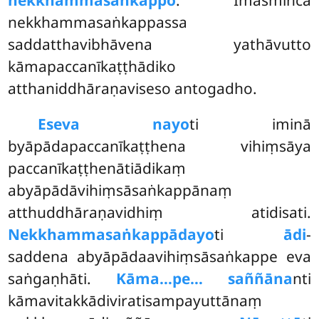
nekkhammasaṅkappo
. Imasmiñca
nekkhammasaṅkappassa
saddatthavibhāvena yathāvutto
kāmapaccanīkaṭṭhādiko
atthaniddhāraṇaviseso antogadho.
Eseva nayo
ti iminā
byāpādapaccanīkaṭṭhena vihiṃsāya
paccanīkaṭṭhenātiādikaṃ
abyāpādāvihiṃsāsaṅkappānaṃ
atthuddhāraṇavidhiṃ atidisati.
Nekkhammasaṅkappādayo
ti
ādi
-
saddena abyāpādaavihiṃsāsaṅkappe eva
saṅgaṇhāti.
Kāma…pe… saññāna
nti
kāmavitakkādiviratisampayuttānaṃ