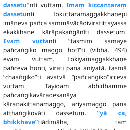
dassetu’’
nti vuttaṃ.
Imaṃ kiccantaraṃ
dassetu
nti lokuttaramaggakkhaṇepi
imāneva pañca sammāvācādiviratittayassa
ekakkhaṇe kārāpakaṅgānīti dassetuṃ.
Evaṃ vutta
nti ‘‘tasmiṃ samaye
pañcaṅgiko maggo hotī’’ti (vibha. 494)
evaṃ vuttaṃ. Lokiyamaggakkhaṇe
pañceva honti, virati pana aniyatā, tasmā
‘‘chaaṅgiko’’ti avatvā ‘‘pañcaṅgiko’’icceva
vuttaṃ. Tayidaṃ abhidhamme
pañcaṅgikavāradesanāya
kāraṇakittanamaggo, ariyamaggo pana
aṭṭhaṅgikovāti dassetuṃ,
‘‘yā ca,
bhikkhave’’
tiādimāha, taṃ