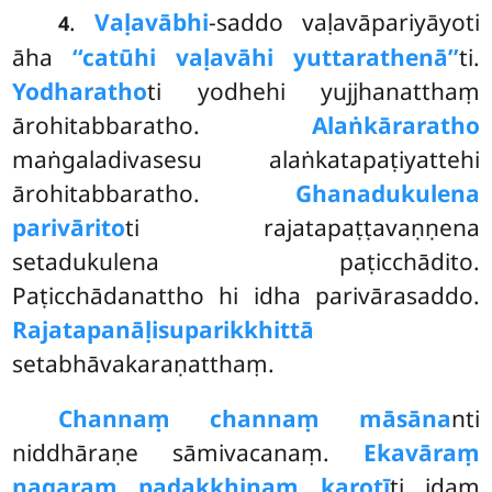
.
Vaḷavābhi
-saddo vaḷavāpariyāyoti
4
āha
‘‘catūhi vaḷavāhi yuttarathenā’’
ti.
Yodharatho
ti yodhehi yujjhanatthaṃ
ārohitabbaratho.
Alaṅkāraratho
maṅgaladivasesu alaṅkatapaṭiyattehi
ārohitabbaratho.
Ghanadukulena
parivārito
ti rajatapaṭṭavaṇṇena
setadukulena paṭicchādito.
Paṭicchādanattho hi idha parivārasaddo.
Rajatapanāḷisuparikkhittā
setabhāvakaraṇatthaṃ.
Channaṃ channaṃ māsāna
nti
niddhāraṇe sāmivacanaṃ.
Ekavāraṃ
nagaraṃ padakkhiṇaṃ karotī
ti idaṃ