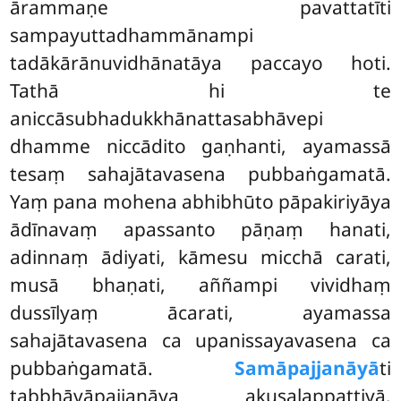
ārammaṇe pavattatīti
sampayuttadhammānampi
tadākārānuvidhānatāya paccayo hoti.
Tathā hi te
aniccāsubhadukkhānattasabhāvepi
dhamme niccādito gaṇhanti, ayamassā
tesaṃ sahajātavasena pubbaṅgamatā.
Yaṃ pana mohena abhibhūto pāpakiriyāya
ādīnavaṃ apassanto pāṇaṃ hanati,
adinnaṃ ādiyati, kāmesu micchā carati,
musā bhaṇati, aññampi vividhaṃ
dussīlyaṃ ācarati, ayamassa
sahajātavasena ca upanissayavasena ca
pubbaṅgamatā.
Samāpajjanāyā
ti
tabbhāvāpajjanāya
akusalappattiyā.