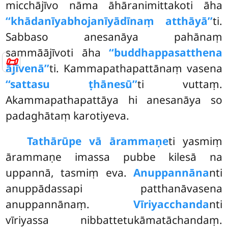
micchājīvo nāma āhāranimittakoti āha
‘‘khādanīyabhojanīyādīnaṃ atthāyā’’
ti.
Sabbaso anesanāya pahānaṃ
sammāājīvoti āha
‘‘buddhappasatthena
📜
ājīvenā’’
ti. Kammapathapattānaṃ vasena
‘‘sattasu ṭhānesū’’
ti vuttaṃ.
Akammapathapattāya hi anesanāya so
padaghātaṃ karotiyeva.
Tathārūpe vā ārammaṇe
ti yasmiṃ
ārammaṇe imassa pubbe kilesā na
uppannā, tasmiṃ eva.
Anuppannāna
nti
anuppādassapi patthanāvasena
anuppannānaṃ.
Vīriyacchanda
nti
vīriyassa nibbattetukāmatāchandaṃ.