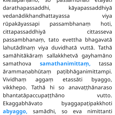
darathapassaddhi, kāyapassaddhiyā
vedanādikhandhattayassa viya
rūpakāyassapi passambhanaṃ hoti,
cittapassaddhiyā cittasseva
passambhanaṃ, tato evettha bhagavatā
lahutādīnaṃ viya duvidhatā vuttā. Tathā
samāhitākāraṃ sallakkhetvā gayhamāno
samathova
samathanimittaṃ,
tassa
ārammaṇabhūtaṃ paṭibhāganimittampi.
Vividhaṃ aggaṃ etassāti byaggo,
vikkhepo. Tathā hi so anavaṭṭhānaraso
bhantatāpaccupaṭṭhāno vutto.
Ekaggabhāvato byaggapaṭipakkhoti
abyaggo,
samādhi, so eva nimittanti