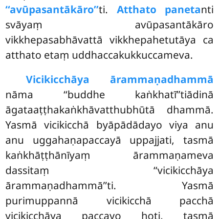
‘‘avūpasantākāro’’
ti.
Atthato paneta
nti
svāyaṃ avūpasantākāro
vikkhepasabhāvattā vikkhepahetutāya ca
atthato etaṃ uddhaccakukkuccameva.
Vicikicchāya ārammaṇadhammā
nāma ‘‘buddhe kaṅkhatī’’tiādinā
āgataaṭṭhakaṅkhāvatthubhūtā dhammā.
Yasmā vicikicchā byāpādādayo viya anu
anu uggahaṇapaccayā uppajjati, tasmā
kaṅkhāṭṭhānīyaṃ ārammaṇameva
dassitaṃ ‘‘vicikicchāya
ārammaṇadhammā’’ti. Yasmā
purimuppannā vicikicchā pacchā
vicikicchāya paccayo hoti, tasmā