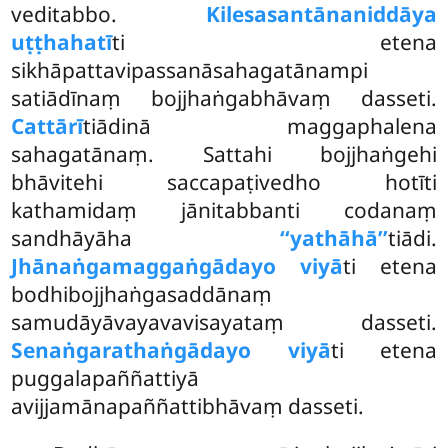
veditabbo.
Kilesasantānaniddāya
uṭṭhahatī
ti etena
sikhāpattavipassanāsahagatānampi
satiādīnaṃ bojjhaṅgabhāvaṃ dasseti.
Cattārī
tiādinā maggaphalena
sahagatānaṃ. Sattahi bojjhaṅgehi
bhāvitehi saccapaṭivedho hotīti
kathamidaṃ jānitabbanti codanaṃ
sandhāyāha
‘‘yathāhā’’
tiādi.
Jhānaṅgamaggaṅgādayo viyā
ti etena
bodhibojjhaṅgasaddānaṃ
samudāyāvayavavisayataṃ dasseti.
Senaṅgarathaṅgādayo viyā
ti etena
puggalapaññattiyā
avijjamānapaññattibhāvaṃ dasseti.