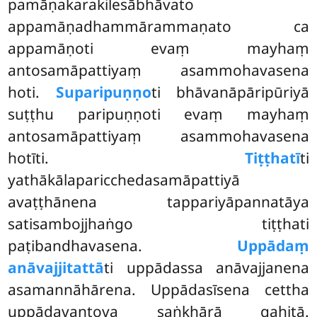
pamāṇakarakilesābhāvato
appamāṇadhammārammaṇato ca
appamāṇoti evaṃ mayhaṃ
antosamāpattiyaṃ asammohavasena
hoti.
Suparipuṇṇo
ti bhāvanāpāripūriyā
suṭṭhu paripuṇṇoti evaṃ
mayhaṃ
antosamāpattiyaṃ asammohavasena
hotīti.
Tiṭṭhatī
ti
yathākālaparicchedasamāpattiyā
avaṭṭhānena tappariyāpannatāya
satisambojjhaṅgo tiṭṭhati
paṭibandhavasena.
Uppādaṃ
anāvajjitattā
ti uppādassa anāvajjanena
asamannāhārena. Uppādasīsena cettha
uppādavantova saṅkhārā gahitā.