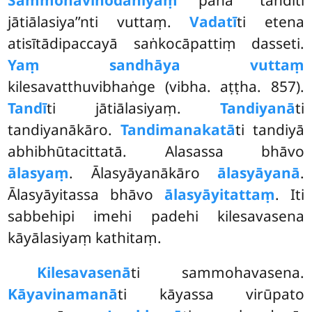
jātiālasiya’’nti vuttaṃ.
Vadatī
ti etena
atisītādipaccayā saṅkocāpattiṃ dasseti.
Yaṃ sandhāya vuttaṃ
kilesavatthuvibhaṅge (vibha. aṭṭha. 857).
Tandī
ti jātiālasiyaṃ.
Tandiyanā
ti
tandiyanākāro.
Tandimanakatā
ti tandiyā
abhibhūtacittatā. Alasassa bhāvo
ālasyaṃ
. Ālasyāyanākāro
ālasyāyanā
.
Ālasyāyitassa bhāvo
ālasyāyitattaṃ
. Iti
sabbehipi imehi padehi kilesavasena
kāyālasiyaṃ kathitaṃ.
Kilesavasenā
ti sammohavasena.
Kāyavinamanā
ti kāyassa virūpato