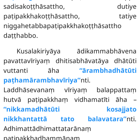
sadisakoṭṭhāsattho, dutiye
paṭipakkhakoṭṭhāsattho, tatiye
niggahetabbapaṭipakkhakoṭṭhāsattho
daṭṭhabbo.
Kusalakiriyāya ādikammabhāvena
pavattavīriyaṃ dhitisabhāvatāya dhātūti
vuttanti āha
‘‘ārambhadhātūti
paṭhamārambhavīriya’’
nti.
Laddhāsevanaṃ vīriyaṃ balappattaṃ
hutvā paṭipakkhaṃ vidhamatīti āha –
‘‘nikkamadhātūti kosajjato
nikkhantattā tato balavatara’’
nti.
Adhimattādhimattatarānaṃ
paṭipakkhadhammānaṃ