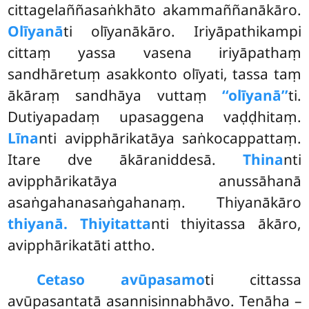
cittagelaññasaṅkhāto akammaññanākāro.
Olīyanā
ti olīyanākāro. Iriyāpathikampi
cittaṃ yassa vasena iriyāpathaṃ
sandhāretuṃ asakkonto olīyati, tassa taṃ
ākāraṃ sandhāya vuttaṃ
‘‘olīyanā’’
ti.
Dutiyapadaṃ upasaggena vaḍḍhitaṃ.
Līna
nti avipphārikatāya
saṅkocappattaṃ.
Itare dve ākāraniddesā.
Thina
nti
avipphārikatāya anussāhanā
asaṅgahanasaṅgahanaṃ. Thiyanākāro
thiyanā. Thiyitatta
nti thiyitassa ākāro,
avipphārikatāti attho.
Cetaso avūpasamo
ti cittassa
avūpasantatā asannisinnabhāvo. Tenāha –