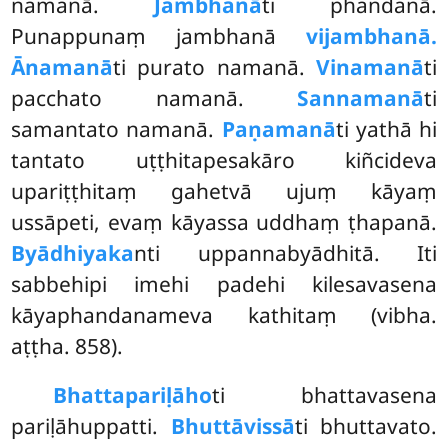
namanā.
Jambhanā
ti phandanā.
Punappunaṃ jambhanā
vijambhanā.
Ānamanā
ti purato namanā.
Vinamanā
ti
pacchato namanā.
Sannamanā
ti
samantato namanā.
Paṇamanā
ti yathā hi
tantato uṭṭhitapesakāro kiñcideva
upariṭṭhitaṃ gahetvā ujuṃ kāyaṃ
ussāpeti, evaṃ kāyassa uddhaṃ ṭhapanā.
Byādhiyaka
nti uppannabyādhitā. Iti
sabbehipi imehi padehi kilesavasena
kāyaphandanameva kathitaṃ (vibha.
aṭṭha. 858).
Bhattapariḷāho
ti bhattavasena
pariḷāhuppatti.
Bhuttāvissā
ti bhuttavato.