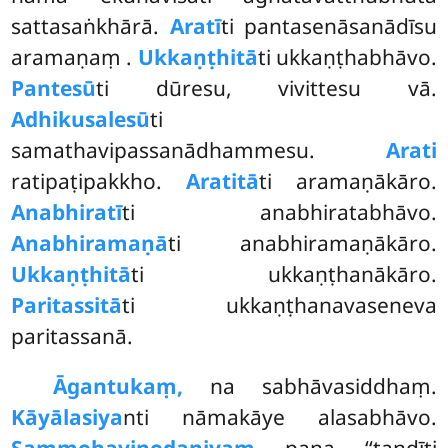
sattasaṅkhārā.
Aratī
ti pantasenāsanādīsu
aramaṇaṃ
.
Ukkaṇṭhitā
ti ukkaṇṭhabhāvo.
Pantesū
ti dūresu, vivittesu vā.
Adhikusalesū
ti
samathavipassanādhammesu.
Arati
ratipaṭipakkho.
Aratitā
ti aramaṇākāro.
Anabhiratī
ti anabhiratabhāvo.
Anabhiramaṇā
ti anabhiramaṇākāro.
Ukkaṇṭhitā
ti ukkaṇṭhanākāro.
Paritassitā
ti ukkaṇṭhanavaseneva
paritassanā.
Āgantukaṃ,
na sabhāvasiddhaṃ.
Kāyālasiya
nti nāmakāye alasabhāvo.
Sammohavinodaniyaṃ
pana ‘‘tandīti