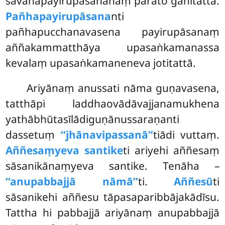
savanapayirupāsanānaṃ parato gahitattā.
Pañhapayirupāsana
nti
pañhapucchanavasena payirupāsanaṃ
aññakammatthāya upasaṅkamanassa
kevalaṃ upasaṅkamaneneva jotitattā.
Ariyānaṃ anussati nāma guṇavasena,
tatthāpi laddhaovādāvajjanamukhena
yathābhūtasīlādiguṇānussaraṇanti
dassetuṃ
‘‘jhānavipassanā’’
tiādi vuttaṃ.
Aññesaṃyeva santike
ti ariyehi aññesaṃ
sāsanikānaṃyeva santike. Tenāha –
‘‘anupabbajjā nāmā’’
ti.
Aññesū
ti
sāsanikehi aññesu tāpasaparibbājakādīsu.
Tattha hi pabbajjā ariyānaṃ anupabbajjā