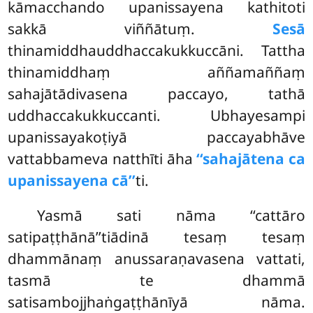
kāmacchando upanissayena kathitoti
sakkā viññātuṃ.
Sesā
thinamiddhauddhaccakukkuccāni. Tattha
thinamiddhaṃ aññamaññaṃ
sahajātādivasena paccayo, tathā
uddhaccakukkuccanti. Ubhayesampi
upanissayakoṭiyā paccayabhāve
vattabbameva natthīti āha
‘‘sahajātena ca
upanissayena cā’’
ti.
Yasmā
sati nāma ‘‘cattāro
satipaṭṭhānā’’tiādinā tesaṃ tesaṃ
dhammānaṃ anussaraṇavasena vattati,
tasmā te dhammā
satisambojjhaṅgaṭṭhānīyā nāma.