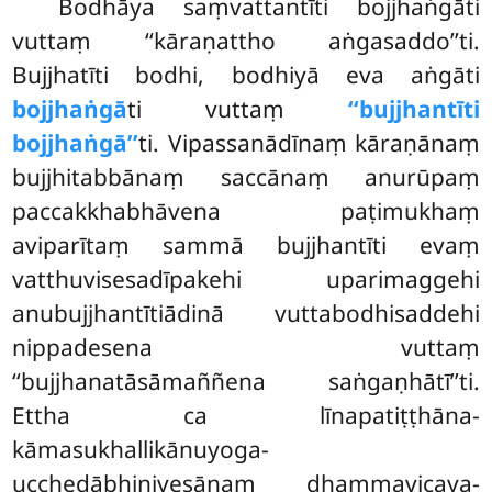
Bodhāya saṃvattantīti bojjhaṅgāti
vuttaṃ ‘‘kāraṇattho aṅgasaddo’’ti.
Bujjhatīti bodhi, bodhiyā eva aṅgāti
bojjhaṅgā
ti vuttaṃ
‘‘bujjhantīti
bojjhaṅgā’’
ti. Vipassanādīnaṃ kāraṇānaṃ
bujjhitabbānaṃ saccānaṃ anurūpaṃ
paccakkhabhāvena paṭimukhaṃ
aviparītaṃ sammā bujjhantīti evaṃ
vatthuvisesadīpakehi
uparimaggehi
anubujjhantītiādinā vuttabodhisaddehi
nippadesena vuttaṃ
‘‘bujjhanatāsāmaññena saṅgaṇhātī’’ti.
Ettha ca līnapatiṭṭhāna-
kāmasukhallikānuyoga-
ucchedābhinivesānaṃ dhammavicaya-