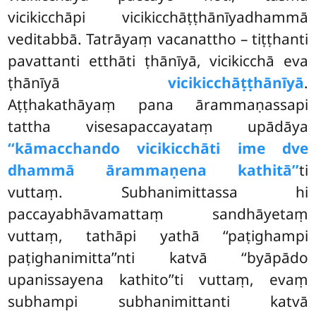
vicikicchāpi vicikicchāṭṭhānīyadhammā
veditabbā. Tatrāyaṃ vacanattho – tiṭṭhanti
pavattanti etthāti ṭhānīyā, vicikicchā eva
ṭhānīyā
vicikicchāṭṭhānīyā
.
Aṭṭhakathāyaṃ pana ārammaṇassapi
tattha visesapaccayataṃ upādāya
‘‘kāmacchando vicikicchāti ime dve
dhammā ārammaṇena kathitā’’
ti
vuttaṃ. Subhanimittassa hi
paccayabhāvamattaṃ sandhāyetaṃ
vuttaṃ, tathāpi yathā ‘‘paṭighampi
paṭighanimitta’’nti katvā ‘‘byāpādo
upanissayena kathito’’ti vuttaṃ, evaṃ
subhampi subhanimittanti katvā