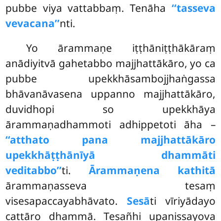
pubbe viya vattabbaṃ. Tenāha
‘‘tasseva
vevacana’’
nti.
Yo
ārammaṇe iṭṭhāniṭṭhākāraṃ
anādiyitvā gahetabbo majjhattākāro, yo ca
pubbe upekkhāsambojjhaṅgassa
bhāvanāvasena uppanno majjhattākāro,
duvidhopi so upekkhāya
ārammaṇadhammoti adhippetoti āha –
‘‘atthato pana majjhattākāro
upekkhāṭṭhānīyā dhammāti
veditabbo’’
ti.
Ārammaṇena kathitā
ārammaṇasseva tesaṃ
visesapaccayabhāvato.
Sesā
ti vīriyādayo
cattāro dhammā. Tesañhi upanissayova