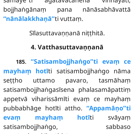
bojjhaṅgānaṃ pana nānāsabhāvattā
‘‘nānālakkhaṇā’’
ti vuttaṃ.
Sīlasuttavaṇṇanā niṭṭhitā.
4. Vatthasuttavaṇṇanā
.
‘‘Satisambojjhaṅgo’’ti evaṃ ce
185
mayhaṃ hotī
ti satisambojjhaṅgo nāma
seṭṭho uttamo pavaro, tasmāhaṃ
satisambojjhaṅgasīsena phalasamāpattiṃ
appetvā viharissāmīti evaṃ ce mayhaṃ
pubbabhāge hotīti attho.
‘‘Appamāṇo’’ti
evaṃ mayhaṃ hotī
ti svāyaṃ
satisambojjhaṅgo, sabbaso