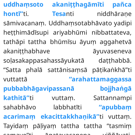
uddhaṃsoto akaniṭṭhagāmīti pañca
hontī’’
ti.
Tesa
nti niddhāraṇe
sāmivacanaṃ. Uddhaṃsotabhāvato yadipi
heṭṭhimādīsupi ariyabhūmi nibbattateva,
tathāpi tattha bhūmīsu āyuṃ
aggahetvā
akaniṭṭhabhave āyuvaseneva
soḷasakappasahassāyukatā daṭṭhabbā.
‘‘Satta phalā sattānisaṃsā pāṭikaṅkhā’’ti
vuttattā
‘‘arahattamaggassa
pubbabhāgavipassanā bojjhaṅgā
kathitā’’
ti vuttaṃ. Sattannampi
sahabhāvo labbhatīti
‘‘apubbaṃ
acarimaṃ ekacittakkhaṇikā’’
ti vuttaṃ.
Tayidaṃ pāḷiyaṃ tattha tattha ‘‘tasmiṃ
samaye’’ti āgatavacanena viññāyati,