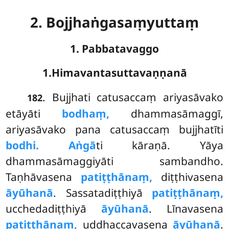
2. Bojjhaṅgasaṃyuttaṃ
1. Pabbatavaggo
1.Himavantasuttavaṇṇanā
. Bujjhati
catusaccaṃ ariyasāvako
182
etāyāti
bodhaṃ,
dhammasāmaggī,
ariyasāvako pana catusaccaṃ bujjhatīti
bodhi. Aṅgā
ti kāraṇā. Yāya
dhammasāmaggiyāti sambandho.
Taṇhāvasena
patiṭṭhānaṃ,
diṭṭhivasena
āyūhanā
. Sassatadiṭṭhiyā
patiṭṭhānaṃ,
ucchedadiṭṭhiyā
āyūhanā
. Līnavasena
patiṭṭhānaṃ,
uddhaccavasena
āyūhanā
.