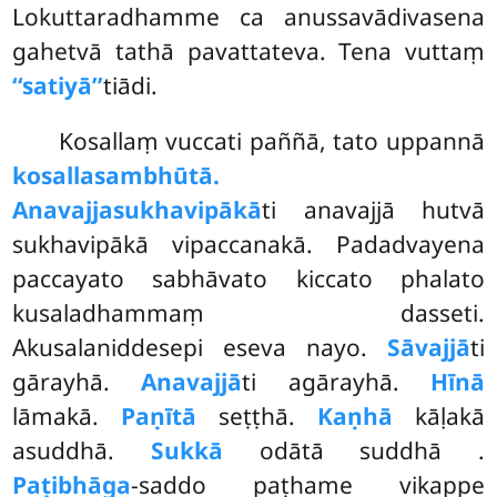
Lokuttaradhamme ca anussavādivasena
gahetvā tathā pavattateva. Tena vuttaṃ
‘‘satiyā’’
tiādi.
Kosallaṃ vuccati paññā, tato uppannā
kosallasambhūtā.
Anavajjasukhavipākā
ti anavajjā hutvā
sukhavipākā vipaccanakā. Padadvayena
paccayato sabhāvato kiccato phalato
kusaladhammaṃ dasseti.
Akusalaniddesepi eseva nayo.
Sāvajjā
ti
gārayhā.
Anavajjā
ti agārayhā.
Hīnā
lāmakā.
Paṇītā
seṭṭhā.
Kaṇhā
kāḷakā
asuddhā.
Sukkā
odātā suddhā
.
Paṭibhāga
-saddo paṭhame vikappe