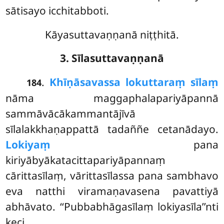
sātisayo icchitabboti.
Kāyasuttavaṇṇanā niṭṭhitā.
3. Sīlasuttavaṇṇanā
.
Khīṇāsavassa lokuttaraṃ sīlaṃ
184
nāma maggaphalapariyāpannā
sammāvācākammantājīvā
sīlalakkhaṇappattā
tadaññe cetanādayo.
Lokiyaṃ
pana
kiriyābyākatacittapariyāpannaṃ
cārittasīlaṃ, vārittasīlassa pana sambhavo
eva natthi viramaṇavasena pavattiyā
abhāvato. ‘‘Pubbabhāgasīlaṃ lokiyasīla’’nti
keci.