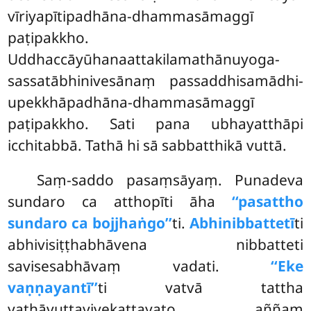
vīriyapītipadhāna-dhammasāmaggī
paṭipakkho.
Uddhaccāyūhanaattakilamathānuyoga-
sassatābhinivesānaṃ passaddhisamādhi-
upekkhāpadhāna-dhammasāmaggī
paṭipakkho. Sati pana ubhayatthāpi
icchitabbā. Tathā hi sā sabbatthikā vuttā.
Saṃ-saddo pasaṃsāyaṃ. Punadeva
sundaro ca atthopīti āha
‘‘pasattho
sundaro ca bojjhaṅgo’’
ti.
Abhinibbattetī
ti
abhivisiṭṭhabhāvena nibbatteti
savisesabhāvaṃ vadati.
‘‘Eke
vaṇṇayantī’’
ti vatvā tattha
yathāvuttavivekattayato aññaṃ