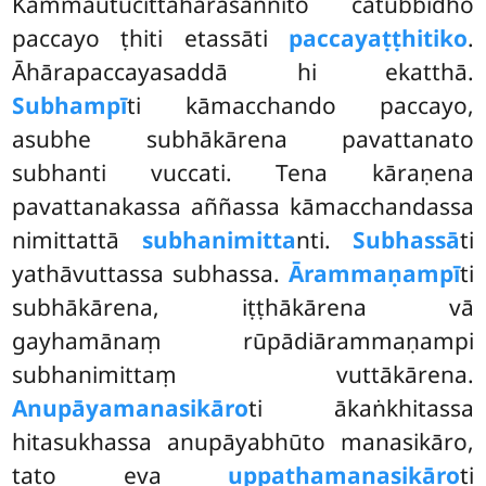
Kammautucittāhārasaññito catubbidho
paccayo ṭhiti etassāti
paccayaṭṭhitiko
.
Āhārapaccayasaddā hi ekatthā.
Subhampī
ti kāmacchando paccayo,
asubhe subhākārena pavattanato
subhanti vuccati. Tena kāraṇena
pavattanakassa aññassa kāmacchandassa
nimittattā
subhanimitta
nti.
Subhassā
ti
yathāvuttassa subhassa.
Ārammaṇampī
ti
subhākārena, iṭṭhākārena vā
gayhamānaṃ rūpādiārammaṇampi
subhanimittaṃ vuttākārena.
Anupāyamanasikāro
ti ākaṅkhitassa
hitasukhassa anupāyabhūto manasikāro,
tato eva
uppathamanasikāro
ti