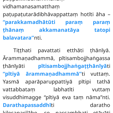
vidhamanasamatthaṃ
paṭupaṭutarādibhāvappattaṃ hotīti āha –
‘‘parakkamadhātūti paraṃ paraṃ
ṭhānaṃ akkamanatāya tatopi
balavatara’’
nti.
Tiṭṭhati pavattati etthāti ṭhānīyā.
Ārammaṇadhammā, pītisambojjhaṅgassa
ṭhānīyāti
pītisambojjhaṅgaṭṭhānīyā
ti
‘‘pītiyā ārammaṇadhammā’’
ti vuttaṃ.
Yasmā aparāparuppattiyā pītipi tathā
vattabbataṃ labhatīti vuttaṃ
visuddhimagge ‘‘pītiyā eva taṃ nāma’’nti.
Darathapassaddhī
ti daratho
kilesapariḷāho, so passambhati etāyāti