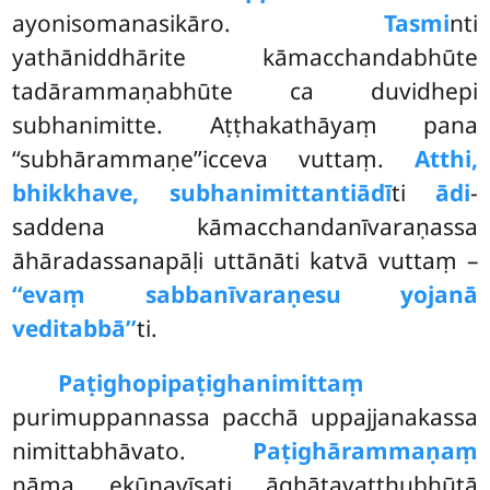
ayonisomanasikāro.
Tasmi
nti
yathāniddhārite kāmacchandabhūte
tadārammaṇabhūte ca duvidhepi
subhanimitte. Aṭṭhakathāyaṃ pana
‘‘subhārammaṇe’’icceva vuttaṃ.
Atthi,
bhikkhave, subhanimittantiādī
ti
ādi
-
saddena kāmacchandanīvaraṇassa
āhāradassanapāḷi uttānāti katvā vuttaṃ –
‘‘evaṃ sabbanīvaraṇesu yojanā
veditabbā’’
ti.
Paṭighopi
paṭighanimittaṃ
purimuppannassa pacchā uppajjanakassa
nimittabhāvato.
Paṭighārammaṇaṃ
nāma ekūnavīsati āghātavatthubhūtā