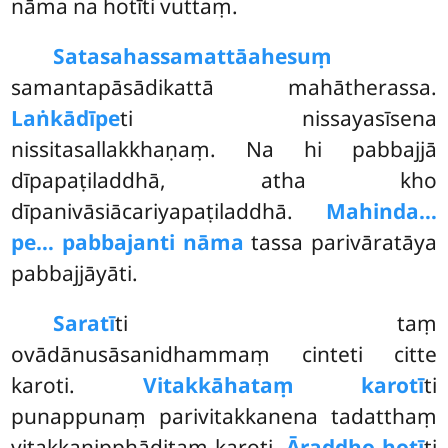
nāma na hotīti vuttaṃ.
Satasahassamattā
ahesuṃ
samantapāsādikattā mahātherassa.
Laṅkādīpe
ti nissayasīsena
nissitasallakkhaṇaṃ. Na hi pabbajjā
dīpapaṭiladdhā, atha kho
dīpanivāsiācariyapaṭiladdhā.
Mahinda…
pe… pabbajanti nāma
tassa parivāratāya
pabbajjāyāti.
Saratī
ti taṃ
ovādānusāsanidhammaṃ cinteti citte
karoti.
Vitakkāhataṃ karotī
ti
punappunaṃ parivitakkanena tadatthaṃ
vitakkanipphāditaṃ karoti.
Āraddho hotī
ti