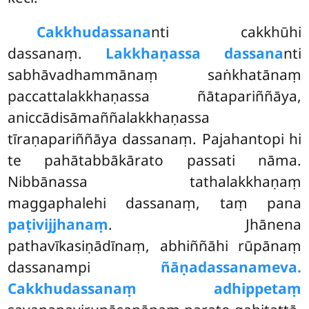
Cakkhudassana
nti cakkhūhi
dassanaṃ.
Lakkhaṇassa dassana
nti
sabhāvadhammānaṃ saṅkhatānaṃ
paccattalakkhaṇassa ñātapariññāya,
aniccādisāmaññalakkhaṇassa
tīraṇapariññāya dassanaṃ. Pajahantopi hi
te pahātabbākārato passati nāma.
Nibbānassa tathalakkhaṇaṃ
maggaphalehi dassanaṃ, taṃ pana
paṭivijjhanaṃ
. Jhānena
pathavīkasiṇādīnaṃ, abhiññāhi rūpānaṃ
dassanampi
ñāṇadassanameva.
Cakkhudassanaṃ adhippetaṃ