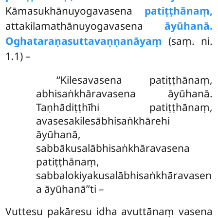
Kāmasukhānuyogavasena
patiṭṭhānaṃ,
attakilamathānuyogavasena
āyūhanā.
Oghataraṇasuttavaṇṇanāyaṃ
(saṃ. ni.
1.1) –
‘‘Kilesavasena patiṭṭhānaṃ,
abhisaṅkhāravasena āyūhanā.
Taṇhādiṭṭhīhi patiṭṭhānaṃ,
avasesakilesābhisaṅkhārehi
āyūhanā,
sabbākusalābhisaṅkhāravasena
patiṭṭhānaṃ,
sabbalokiyakusalābhisaṅkhāravasen
a āyūhanā’’ti –
Vuttesu pakāresu idha avuttānaṃ vasena