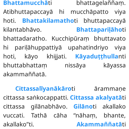
Bhattamucchā
ti bhattagelaññaṃ.
Atibhuttapaccayā hi mucchāpatto viya
hoti.
Bhattakilamatho
ti bhuttapaccayā
kilantabhāvo.
Bhattapariḷāho
ti
bhattadaratho. Kucchipūraṃ bhuttavato
hi pariḷāhuppattiyā upahatindriyo viya
hoti, kāyo khijjati.
Kāyaduṭṭhulla
nti
bhuttabhattaṃ nissāya kāyassa
akammaññatā.
Cittassa
līyanākāro
ti ārammaṇe
cittassa saṅkocappatti.
Cittassa akalyatā
ti
cittassa gilānabhāvo.
Gilāno
ti akallako
vuccati. Tathā cāha ‘‘nāhaṃ, bhante,
akallako’’ti.
Akammaññatā
ti