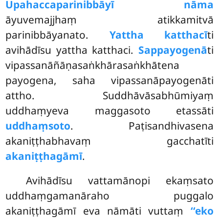
Upahaccaparinibbāyī nāma
āyuvemajjhaṃ atikkamitvā
parinibbāyanato.
Yattha katthacī
ti
avihādīsu yattha katthaci.
Sappayogenā
ti
vipassanāñāṇasaṅkhārasaṅkhātena
payogena, saha vipassanāpayogenāti
attho. Suddhāvāsabhūmiyaṃ
uddhaṃyeva maggasoto etassāti
uddhaṃsoto
. Paṭisandhivasena
akaniṭṭhabhavaṃ gacchatīti
akaniṭṭhagāmī
.
Avihādīsu vattamānopi ekaṃsato
uddhaṃgamanāraho puggalo
akaniṭṭhagāmī eva nāmāti vuttaṃ
‘‘eko