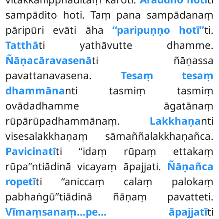
sampādito hoti. Taṃ pana sampādanaṃ
pāripūri evāti āha
‘‘paripuṇṇo hotī’’
ti.
Tatthā
ti yathāvutte dhamme.
Ñāṇacāravasenā
ti ñāṇassa
pavattanavasena.
Tesaṃ tesaṃ
dhammāna
nti tasmiṃ tasmiṃ
ovādadhamme āgatānaṃ
rūpārūpadhammānaṃ.
Lakkhaṇa
nti
visesalakkhaṇaṃ sāmaññalakkhaṇañca.
Pavicinatī
ti ‘‘idaṃ rūpaṃ ettakaṃ
rūpa’’ntiādinā vicayaṃ āpajjati.
Ñāṇañca
ropetī
ti ‘‘aniccaṃ calaṃ palokaṃ
pabhaṅgū’’tiādinā ñāṇaṃ pavatteti.
Vīmaṃsanaṃ…pe… āpajjatī
ti