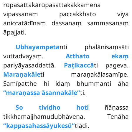
rūpasattakārūpasattakakkamena
vipassanaṃ paccakkhato viya
aniccatādīnaṃ dassanaṃ sammasanaṃ
āpajjati.
Ubhayampeta
nti phalānisaṃsāti
vuttadvayaṃ.
Atthato ekaṃ
pariyāyasaddattā.
Paṭikaccā
ti pageva.
Maraṇakāle
ti maraṇakālasamīpe.
Samīpatthe hi idaṃ bhummanti āha
‘‘maraṇassa āsannakāle’’
ti.
So tividho hoti
ñāṇassa
tikkhamajjhamudubhāvena. Tenāha
‘‘kappasahassāyukesū’’
tiādi.