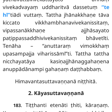
vivekadvayaṃ uddharitvā dassetuṃ
‘‘te
hī’’
tiādi vuttaṃ. Tattha jhānakkhaṇe tāva
kiccato vikkhambhanavivekanissitaṃ,
vipassanākkhaṇe ajjhāsayato
paṭippassaddhivivekanissitaṃ bhāvetīti.
Tenāha – ‘‘anuttaraṃ vimokkhaṃ
upasampajja viharissāmī’’ti. Tattha tattha
nicchayatāya kasiṇajjhānaggahaṇena
anuppādānampi gahaṇaṃ daṭṭhabbaṃ.
Himavantasuttavaṇṇanā niṭṭhitā.
2. Kāyasuttavaṇṇanā
. Tiṭṭhanti etenāti ṭhiti, kāraṇaṃ.
183