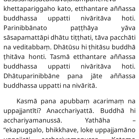
khettapariggaho kato, etthantare aññassa
buddhassa uppatti nivāritāva hoti.
Parinibbānato paṭṭhāya yāva
sāsapamattāpi dhātu tiṭṭhati, tāva pacchāti
na veditabbaṃ. Dhātūsu hi ṭhitāsu buddhā
ṭhitāva honti. Tasmā etthantare aññassa
buddhassa uppatti nivāritāva hoti.
Dhātuparinibbāne pana jāte aññassa
buddhassa uppatti na nivāritā.
Kasmā
pana apubbaṃ acarimaṃ na
uppajjantīti? Anacchariyattā. Buddhā hi
acchariyamanussā. Yathāha –
‘‘ekapuggalo, bhikkhave, loke uppajjamāno