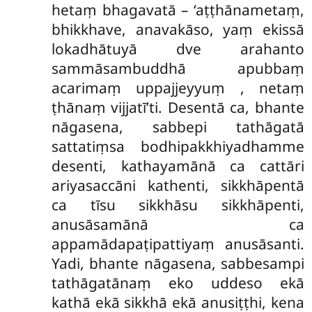
hetaṃ bhagavatā – ‘aṭṭhānametaṃ,
bhikkhave, anavakāso, yaṃ ekissā
lokadhātuyā dve arahanto
sammāsambuddhā apubbaṃ
acarimaṃ uppajjeyyuṃ
, netaṃ
ṭhānaṃ vijjatī’ti. Desentā ca, bhante
nāgasena, sabbepi tathāgatā
sattatiṃsa bodhipakkhiyadhamme
desenti, kathayamānā ca cattāri
ariyasaccāni kathenti, sikkhāpentā
ca tīsu sikkhāsu sikkhāpenti,
anusāsamānā ca
appamādapaṭipattiyaṃ anusāsanti.
Yadi, bhante nāgasena, sabbesampi
tathāgatānaṃ eko uddeso ekā
kathā ekā sikkhā ekā anusiṭṭhi, kena