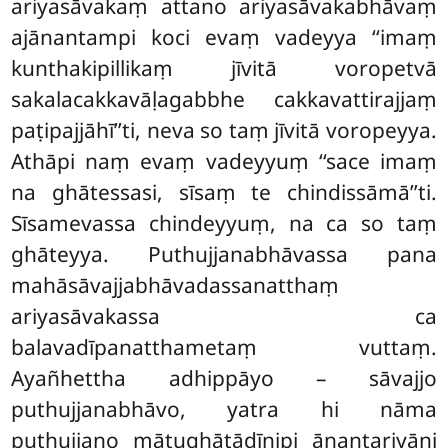
ariyasāvakaṃ attano ariyasāvakabhāvaṃ
ajānantampi koci evaṃ vadeyya ‘‘imaṃ
kunthakipillikaṃ jīvitā voropetvā
sakalacakkavāḷagabbhe cakkavattirajjaṃ
paṭipajjāhī’’ti, neva so taṃ jīvitā voropeyya.
Athāpi naṃ evaṃ vadeyyuṃ ‘‘sace imaṃ
na ghātessasi, sīsaṃ te chindissāmā’’ti.
Sīsamevassa chindeyyuṃ, na ca so taṃ
ghāteyya. Puthujjanabhāvassa pana
mahāsāvajjabhāvadassanatthaṃ
ariyasāvakassa ca
balavadīpanatthametaṃ vuttaṃ.
Ayañhettha adhippāyo – sāvajjo
puthujjanabhāvo, yatra hi nāma
puthujjano mātughātādīnipi ānantariyāni