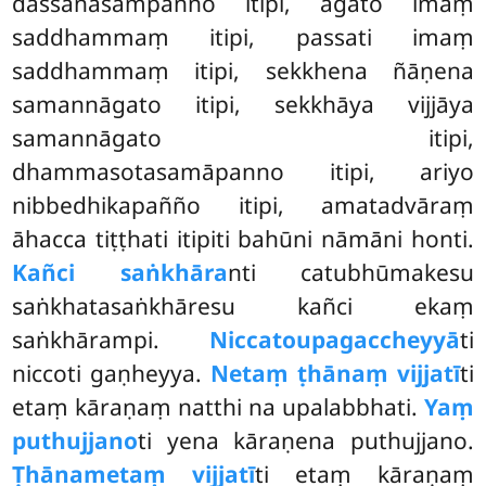
dassanasampanno itipi, āgato imaṃ
saddhammaṃ itipi, passati imaṃ
saddhammaṃ itipi, sekkhena ñāṇena
samannāgato itipi, sekkhāya vijjāya
samannāgato itipi,
dhammasotasamāpanno itipi, ariyo
nibbedhikapañño itipi, amatadvāraṃ
āhacca tiṭṭhati itipiti bahūni nāmāni honti.
Kañci saṅkhāra
nti catubhūmakesu
saṅkhatasaṅkhāresu kañci ekaṃ
saṅkhārampi.
Niccato
upagaccheyyā
ti
niccoti gaṇheyya.
Netaṃ ṭhānaṃ vijjatī
ti
etaṃ kāraṇaṃ natthi na upalabbhati.
Yaṃ
puthujjano
ti yena kāraṇena puthujjano.
Ṭhānametaṃ vijjatī
ti etaṃ kāraṇaṃ