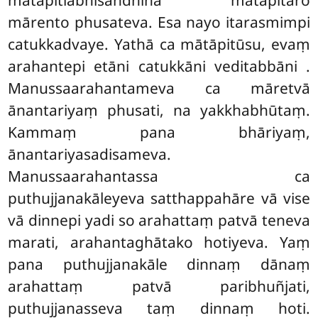
mārento phusateva. Esa
nayo itarasmimpi
catukkadvaye. Yathā ca mātāpitūsu, evaṃ
arahantepi etāni catukkāni veditabbāni
.
Manussaarahantameva ca māretvā
ānantariyaṃ phusati, na yakkhabhūtaṃ.
Kammaṃ pana bhāriyaṃ,
ānantariyasadisameva.
Manussaarahantassa ca
puthujjanakāleyeva satthappahāre vā vise
vā dinnepi yadi so arahattaṃ patvā teneva
marati, arahantaghātako hotiyeva. Yaṃ
pana puthujjanakāle dinnaṃ dānaṃ
arahattaṃ patvā paribhuñjati,
puthujjanasseva taṃ dinnaṃ hoti.