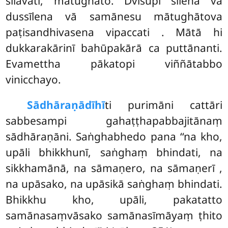
sīlavatī, mātughāto. Dvīsupi sīlena vā
dussīlena vā samānesu mātughātova
paṭisandhivasena vipaccati
. Mātā hi
dukkarakārinī bahūpakārā ca puttānanti.
Evamettha pākatopi viññātabbo
vinicchayo.
Sādhāraṇādīhī
ti purimāni cattāri
sabbesampi gahaṭṭhapabbajitānaṃ
sādhāraṇāni. Saṅghabhedo pana ‘‘na kho,
upāli bhikkhunī, saṅghaṃ bhindati, na
sikkhamānā, na sāmaṇero, na sāmaṇerī
,
na upāsako, na upāsikā saṅghaṃ bhindati.
Bhikkhu kho, upāli, pakatatto
samānasaṃvāsako samānasīmāyaṃ ṭhito