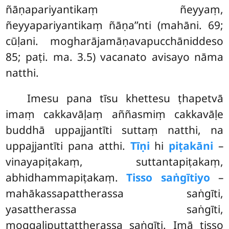
ñāṇapariyantikaṃ ñeyyaṃ,
ñeyyapariyantikaṃ ñāṇa’’nti (mahāni. 69;
cūḷani. mogharājamāṇavapucchāniddeso
85; paṭi. ma. 3.5) vacanato avisayo nāma
natthi.
Imesu
pana tīsu khettesu ṭhapetvā
imaṃ cakkavāḷaṃ aññasmiṃ cakkavāḷe
buddhā uppajjantīti suttaṃ natthi, na
uppajjantīti pana atthi.
Tīṇi
hi
piṭakāni
–
vinayapiṭakaṃ, suttantapiṭakaṃ,
abhidhammapiṭakaṃ.
Tisso saṅgītiyo
–
mahākassapattherassa saṅgīti,
yasattherassa saṅgīti,
moggaliputtattherassa saṅgīti. Imā tisso