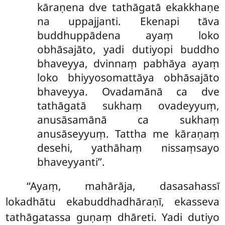
kāraṇena dve tathāgatā ekakkhaṇe
na uppajjanti. Ekenapi tāva
buddhuppādena ayaṃ loko
obhāsajāto, yadi dutiyopi buddho
bhaveyya, dvinnaṃ pabhāya ayaṃ
loko bhiyyosomattāya obhāsajāto
bhaveyya. Ovadamānā ca dve
tathāgatā sukhaṃ ovadeyyuṃ,
anusāsamānā ca
sukhaṃ
anusāseyyuṃ. Tattha me kāraṇaṃ
desehi, yathāhaṃ nissaṃsayo
bhaveyyanti’’.
‘‘Ayaṃ, mahārāja, dasasahassī
lokadhātu ekabuddhadhāraṇī, ekasseva
tathāgatassa guṇaṃ dhāreti. Yadi dutiyo