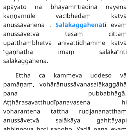
apāyato na bhāyāmī’’tiādinā nayena
kaṇṇamūle vacībhedaṃ katvā
anussāvanena
.
Salākaggāhenā
ti evaṃ
anussāvetvā tesaṃ cittaṃ
upatthambhetvā anivattidhamme katvā
‘‘gaṇhatha imaṃ salāka’’nti
salākaggāhena.
Ettha ca kammeva uddeso vā
pamāṇaṃ, vohārānussāvanasalākaggāhā
pana pubbabhāgā.
Aṭṭhārasavatthudīpanavasena hi
voharantena tattha rucijananatthaṃ
anussāvetvā salākāya gahitāyapi
abhinnova hoti saṅgho. Yadā pana evaṃ