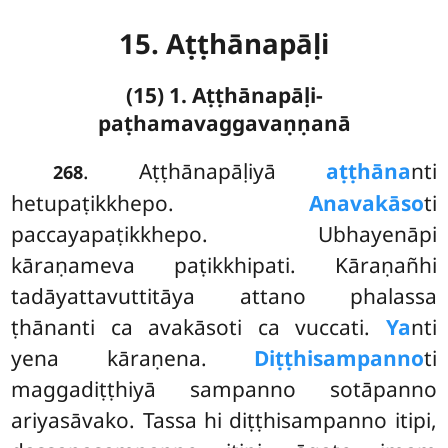
15. Aṭṭhānapāḷi
(15) 1. Aṭṭhānapāḷi-
paṭhamavaggavaṇṇanā
. Aṭṭhānapāḷiyā
aṭṭhāna
nti
268
hetupaṭikkhepo.
Anavakāso
ti
paccayapaṭikkhepo. Ubhayenāpi
kāraṇameva paṭikkhipati. Kāraṇañhi
tadāyattavuttitāya attano phalassa
ṭhānanti ca avakāsoti ca vuccati.
Ya
nti
yena kāraṇena.
Diṭṭhisampanno
ti
maggadiṭṭhiyā sampanno sotāpanno
ariyasāvako. Tassa hi diṭṭhisampanno itipi,