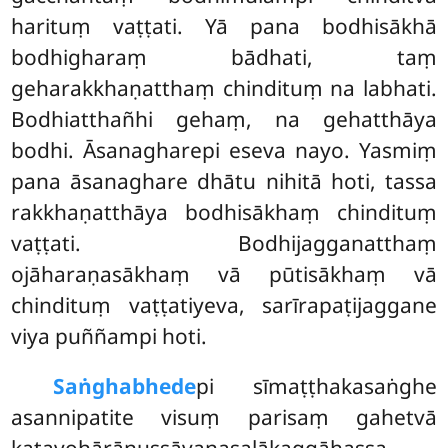
harituṃ vaṭṭati. Yā pana bodhisākhā
bodhigharaṃ bādhati, taṃ
geharakkhaṇatthaṃ chindituṃ na labhati.
Bodhiatthañhi gehaṃ, na gehatthāya
bodhi. Āsanagharepi eseva nayo. Yasmiṃ
pana āsanaghare dhātu nihitā hoti, tassa
rakkhaṇatthāya bodhisākhaṃ chindituṃ
vaṭṭati. Bodhijagganatthaṃ
ojāharaṇasākhaṃ vā pūtisākhaṃ vā
chindituṃ vaṭṭatiyeva, sarīrapaṭijaggane
viya puññampi hoti.
Saṅghabhede
pi sīmaṭṭhakasaṅghe
asannipatite visuṃ parisaṃ gahetvā