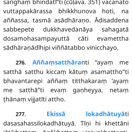
saṅghaṃ bhindatī’’ti (cūḷava. 351) vacanato
vuttappakārassa bhikkhunova hoti, na
aññassa, tasmā asādhāraṇo. Ādisaddena
sabbepete dukkhavedanāya sahagatā
dosamohasampayuttā cāti evamettha
sādhāraṇādīhipi viññātabbo vinicchayo.
.
Aññaṃ
satthāra
nti ‘‘ayaṃ me
276
satthā satthu kiccaṃ kātuṃ asamattho’’ti
bhavantarepi aññaṃ titthakaraṃ ‘ayaṃ
me satthā’’ti evaṃ gaṇheyya, netaṃ
ṭhānaṃ vijjatīti attho.
.
Ekissā lokadhātuyā
ti
277
dasasahassilokadhātuyā. Tīṇi hi khettāni