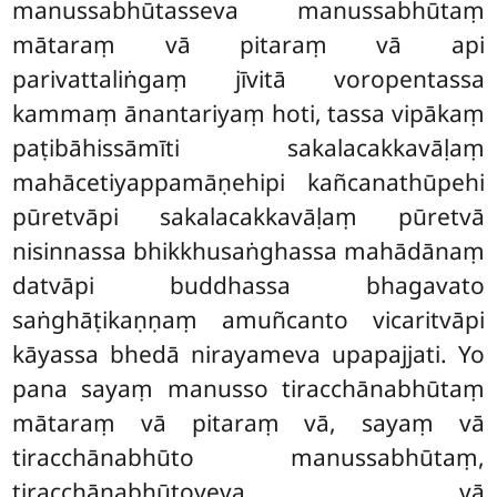
manussabhūtasseva manussabhūtaṃ
mātaraṃ vā pitaraṃ vā api
parivattaliṅgaṃ jīvitā voropentassa
kammaṃ ānantariyaṃ hoti, tassa vipākaṃ
paṭibāhissāmīti sakalacakkavāḷaṃ
mahācetiyappamāṇehipi kañcanathūpehi
pūretvāpi sakalacakkavāḷaṃ pūretvā
nisinnassa bhikkhusaṅghassa mahādānaṃ
datvāpi buddhassa bhagavato
saṅghāṭikaṇṇaṃ amuñcanto vicaritvāpi
kāyassa bhedā nirayameva upapajjati. Yo
pana sayaṃ manusso tiracchānabhūtaṃ
mātaraṃ vā pitaraṃ vā, sayaṃ vā
tiracchānabhūto manussabhūtaṃ,
tiracchānabhūtoyeva vā