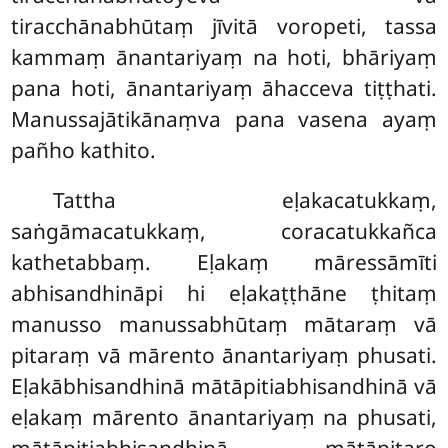
tiracchānabhūtaṃ jīvitā voropeti, tassa
kammaṃ ānantariyaṃ na hoti, bhāriyaṃ
pana hoti, ānantariyaṃ āhacceva tiṭṭhati.
Manussajātikānaṃva pana vasena ayaṃ
pañho kathito.
Tattha eḷakacatukkaṃ,
saṅgāmacatukkaṃ, coracatukkañca
kathetabbaṃ. Eḷakaṃ māressāmīti
abhisandhināpi hi eḷakaṭṭhāne ṭhitaṃ
manusso manussabhūtaṃ mātaraṃ vā
pitaraṃ vā mārento ānantariyaṃ phusati.
Eḷakābhisandhinā mātāpitiabhisandhinā vā
eḷakaṃ mārento ānantariyaṃ na phusati,
mātāpitiabhisandhinā mātāpitaro