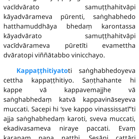
vacīdvārato samuṭṭhahitvāpi
kāyadvārameva pūrenti, saṅghabhedo
hatthamuddhāya bhedaṃ karontassa
kāyadvārato samuṭṭhahitvāpi
vacīdvārameva pūretīti evamettha
dvāratopi viññātabbo vinicchayo.
Kappaṭṭhitiyato
ti saṅghabhedoyeva
cettha kappaṭṭhitiyo. Saṇṭhahante hi
kappe vā kappavemajjhe vā
saṅghabhedaṃ katvā kappavināseyeva
muccati. Sacepi hi ‘sve kappo vinassissatī’’ti
ajja saṅghabhedaṃ karoti, sveva muccati,
ekadivasameva niraye paccati. Evaṃ
karaṇaṃ pana natthi. Sesāni cattāri