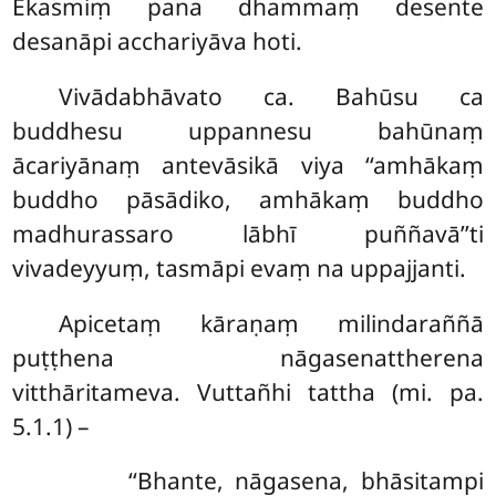
Ekasmiṃ pana dhammaṃ desente
desanāpi acchariyāva hoti.
Vivādabhāvato ca. Bahūsu ca
buddhesu uppannesu bahūnaṃ
ācariyānaṃ antevāsikā viya ‘‘amhākaṃ
buddho pāsādiko, amhākaṃ buddho
madhurassaro lābhī puññavā’’ti
vivadeyyuṃ, tasmāpi evaṃ na uppajjanti.
Apicetaṃ kāraṇaṃ milindaraññā
puṭṭhena nāgasenattherena
vitthāritameva. Vuttañhi tattha (mi. pa.
5.1.1) –
‘‘Bhante, nāgasena, bhāsitampi