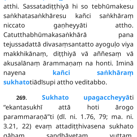
atthi. Sassatadiṭṭhiyā hi so tebhūmakesu
saṅkhatasaṅkhāresu kañci saṅkhāraṃ
niccato gaṇheyyāti attho.
Catutthabhūmakasaṅkhārā
pana
tejussadattā divasaṃsantatto ayoguḷo viya
makkhikānaṃ, diṭṭhiyā vā aññesaṃ vā
akusalānaṃ ārammaṇaṃ na honti. Iminā
nayena
kañci saṅkhāraṃ
sukhato
tiādīsupi attho veditabbo.
.
Sukhato upagaccheyyā
ti
269
‘‘ekantasukhī attā hoti ārogo
parammaraṇā’’ti (dī. ni. 1.76, 79; ma. ni.
3.21, 22) evaṃ attadiṭṭhivasena sukhato
gāhaṃ sandhāyetaṃ vuttaṃ.