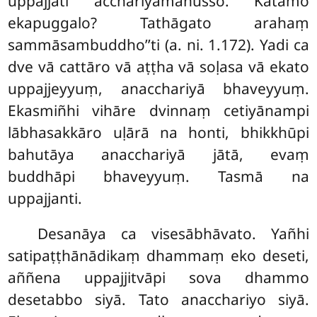
uppajjati acchariyamanusso. Katamo
ekapuggalo? Tathāgato arahaṃ
sammāsambuddho’’ti (a. ni. 1.172). Yadi ca
dve vā cattāro vā aṭṭha vā soḷasa vā ekato
uppajjeyyuṃ, anacchariyā bhaveyyuṃ.
Ekasmiñhi vihāre dvinnaṃ cetiyānampi
lābhasakkāro uḷārā na honti, bhikkhūpi
bahutāya anacchariyā jātā, evaṃ
buddhāpi bhaveyyuṃ. Tasmā na
uppajjanti.
Desanāya
ca visesābhāvato. Yañhi
satipaṭṭhānādikaṃ dhammaṃ eko deseti,
aññena uppajjitvāpi sova dhammo
desetabbo siyā. Tato anacchariyo siyā.