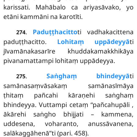
karissati. Mahābalo ca ariyasāvako, yo
etāni kammāni na karotīti.
.
Paduṭṭhacitto
ti
vadhakacittena
274
paduṭṭhacitto.
Lohitaṃ uppādeyyā
ti
jīvamānakasarīre khuddakamakkhikāya
pivanamattampi lohitaṃ uppādeyya.
.
Saṅghaṃ bhindeyyā
ti
275
samānasaṃvāsakaṃ samānasīmāya
ṭhitaṃ pañcahi kāraṇehi saṅghaṃ
bhindeyya. Vuttampi cetaṃ ‘‘pañcahupāli
,
ākārehi saṅgho bhijjati – kammena,
uddesena, voharanto, anussāvanena,
salākaggāhenā’’ti (pari. 458).