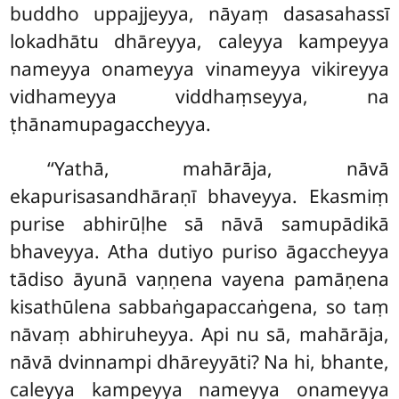
buddho uppajjeyya, nāyaṃ dasasahassī
lokadhātu dhāreyya, caleyya kampeyya
nameyya
onameyya vinameyya vikireyya
vidhameyya viddhaṃseyya, na
ṭhānamupagaccheyya.
‘‘Yathā, mahārāja, nāvā
ekapurisasandhāraṇī bhaveyya. Ekasmiṃ
purise abhirūḷhe sā nāvā samupādikā
bhaveyya. Atha dutiyo puriso āgaccheyya
tādiso āyunā vaṇṇena vayena pamāṇena
kisathūlena sabbaṅgapaccaṅgena, so taṃ
nāvaṃ abhiruheyya. Api nu sā, mahārāja,
nāvā dvinnampi dhāreyyāti? Na hi, bhante,
caleyya kampeyya nameyya onameyya