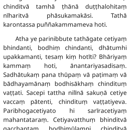
chinditvā tamhā ṭhānā duṭṭhalohitaṃ
nīharitvā phāsukamakāsi. Tathā
karontassa puññakammameva hoti.
Atha ye parinibbute tathāgate cetiyaṃ
bhindanti, bodhiṃ chindanti, dhātumhi
upakkamanti, tesaṃ kiṃ hotīti? Bhāriyaṃ
kammaṃ hoti, ānantariyasadisaṃ.
Sadhātukaṃ pana thūpaṃ vā paṭimaṃ vā
bādhayamānaṃ bodhisākhaṃ chindituṃ
vaṭṭati. Sacepi tattha nilīnā sakuṇā cetiye
vaccaṃ pātenti, chindituṃ vaṭṭatiyeva.
Paribhogacetiyato
hi sarīracetiyaṃ
mahantataraṃ. Cetiyavatthuṃ bhinditvā
gacchantaṃ bodhimūlampi chinditvā