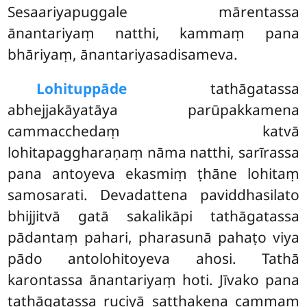
Sesaariyapuggale mārentassa
ānantariyaṃ natthi, kammaṃ pana
bhāriyaṃ, ānantariyasadisameva.
Lohituppāde
tathāgatassa
abhejjakāyatāya parūpakkamena
cammacchedaṃ katvā
lohitapaggharaṇaṃ nāma natthi, sarīrassa
pana antoyeva ekasmiṃ ṭhāne lohitaṃ
samosarati. Devadattena paviddhasilato
bhijjitvā gatā sakalikāpi tathāgatassa
pādantaṃ pahari, pharasunā pahaṭo viya
pādo antolohitoyeva ahosi. Tathā
karontassa ānantariyaṃ hoti. Jīvako pana
tathāgatassa ruciyā
satthakena cammaṃ