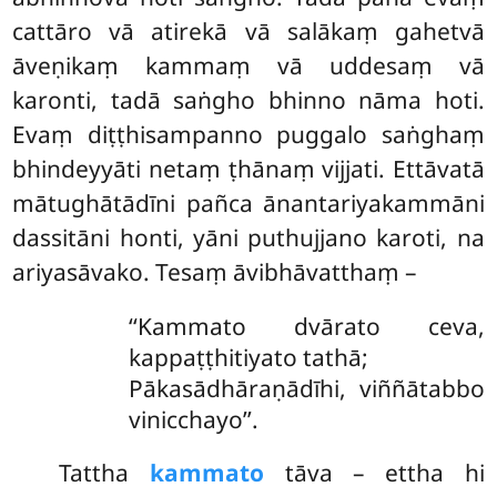
cattāro vā atirekā vā salākaṃ gahetvā
āveṇikaṃ kammaṃ vā uddesaṃ vā
karonti, tadā saṅgho bhinno nāma hoti.
Evaṃ diṭṭhisampanno puggalo saṅghaṃ
bhindeyyāti netaṃ ṭhānaṃ vijjati. Ettāvatā
mātughātādīni pañca ānantariyakammāni
dassitāni
honti, yāni puthujjano karoti, na
ariyasāvako. Tesaṃ āvibhāvatthaṃ –
‘‘Kammato dvārato ceva,
kappaṭṭhitiyato tathā;
Pākasādhāraṇādīhi, viññātabbo
vinicchayo’’.
Tattha
kammato
tāva – ettha hi