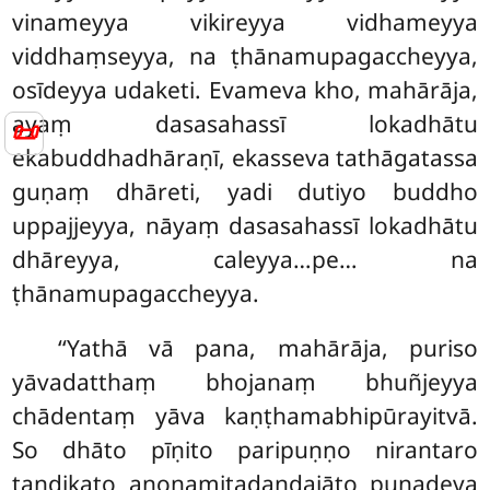
vinameyya vikireyya vidhameyya
viddhaṃseyya, na ṭhānamupagaccheyya,
osīdeyya udaketi. Evameva kho, mahārāja,
ayaṃ dasasahassī lokadhātu
📜
ekabuddhadhāraṇī, ekasseva tathāgatassa
guṇaṃ dhāreti, yadi dutiyo buddho
uppajjeyya, nāyaṃ dasasahassī lokadhātu
dhāreyya, caleyya…pe… na
ṭhānamupagaccheyya.
‘‘Yathā vā pana, mahārāja, puriso
yāvadatthaṃ bhojanaṃ bhuñjeyya
chādentaṃ yāva kaṇṭhamabhipūrayitvā.
So dhāto pīṇito paripuṇṇo nirantaro
tandikato anonamitadaṇḍajāto punadeva