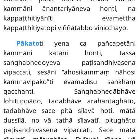
kammāni ānantariyāneva honti, na
kappaṭṭhitiyānīti evamettha
kappaṭṭhitiyatopi viññātabbo vinicchayo.
Pākato
ti yena ca pañcapetāni
kammāni katāni honti, tassa
saṅghabhedoyeva paṭisandhivasena
vipaccati, sesāni ‘‘ahosikammaṃ nāhosi
kammavipāko’’ti evamādīsu saṅkhaṃ
gacchanti. Saṅghabhedābhāve
lohituppādo, tadabhāve arahantaghāto,
tadabhāve sace pitā sīlavā hoti, mātā
dussīlā, no vā tathā sīlavatī, pitughāto
paṭisandhivasena vipaccati. Sace mātā