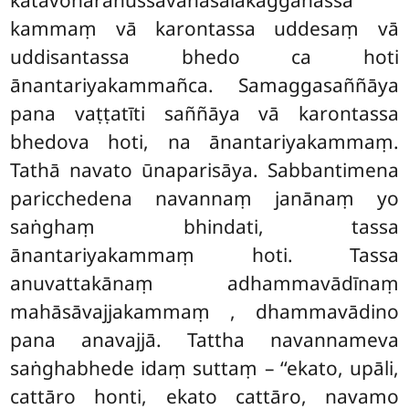
katavohārānussāvanasalākaggāhassa
kammaṃ vā karontassa uddesaṃ vā
uddisantassa bhedo ca hoti
ānantariyakammañca. Samaggasaññāya
pana vaṭṭatīti saññāya vā karontassa
bhedova hoti, na ānantariyakammaṃ.
Tathā navato ūnaparisāya. Sabbantimena
paricchedena navannaṃ janānaṃ yo
saṅghaṃ bhindati, tassa
ānantariyakammaṃ hoti. Tassa
anuvattakānaṃ adhammavādīnaṃ
mahāsāvajjakammaṃ
, dhammavādino
pana anavajjā. Tattha navannameva
saṅghabhede idaṃ suttaṃ – ‘‘ekato, upāli,
cattāro honti, ekato cattāro, navamo