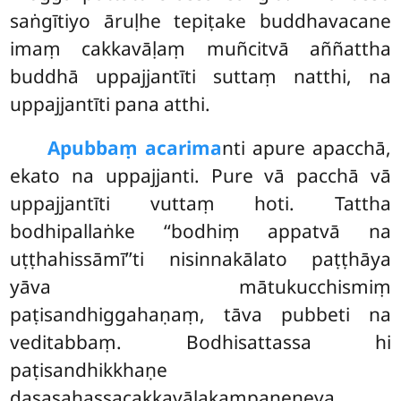
saṅgītiyo āruḷhe tepiṭake buddhavacane
imaṃ cakkavāḷaṃ muñcitvā aññattha
buddhā uppajjantīti suttaṃ natthi, na
uppajjantīti pana atthi.
Apubbaṃ acarima
nti apure apacchā,
ekato na uppajjanti. Pure vā pacchā vā
uppajjantīti vuttaṃ hoti. Tattha
bodhipallaṅke ‘‘bodhiṃ appatvā na
uṭṭhahissāmī’’ti nisinnakālato
paṭṭhāya
yāva mātukucchismiṃ
paṭisandhiggahaṇaṃ, tāva pubbeti na
veditabbaṃ. Bodhisattassa hi
paṭisandhikkhaṇe
dasasahassacakkavāḷakampaneneva