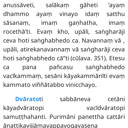
anussāveti, salākaṃ gāheti ‘ayaṃ
dhammo ayaṃ vinayo idaṃ satthu
sāsanaṃ, imaṃ gaṇhatha, imaṃ
rocethā’ti. Evaṃ kho, upāli, saṅgharāji
ceva hoti saṅghabhedo ca. Navannaṃ vā
,
upāli, atirekanavannaṃ vā saṅgharāji ceva
hoti saṅghabhedo cā’’ti (cūḷava. 351). Etesu
ca pana pañcasu saṅghabhedo
vacīkammaṃ, sesāni kāyakammānīti evaṃ
kammato viññātabbo vinicchayo.
Dvārato
ti
sabbāneva cetāni
kāyadvāratopi vacīdvāratopi
samuṭṭhahanti. Purimāni panettha cattāri
āṇattikavijjāmayappayogavasena