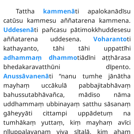
Tattha
kammenā
ti apalokanādīsu
catūsu kammesu aññatarena kammena.
Uddesenā
ti pañcasu pātimokkhuddesesu
aññatarena uddesena.
Voharanto
ti
kathayanto, tāhi tāhi uppattīhi
adhammaṃ dhammo
tiādīni aṭṭhārasa
bhedakaravatthūni dīpento.
Anussāvanenā
ti ‘‘nanu tumhe jānātha
mayhaṃ uccākulā pabbajitabhāvaṃ
bahussutabhāvañca, mādiso nāma
uddhammaṃ ubbinayaṃ satthu sāsanaṃ
gāheyyāti cittampi uppādetuṃ na
tumhākaṃ yuttaṃ, kiṃ mayhaṃ avīci
nīluppalavanaṃ viya sītalā, kiṃ ahaṃ