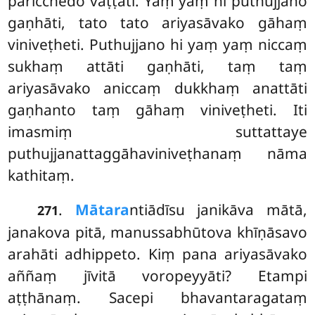
paricchedo vaṭṭati. Yaṃ yaṃ hi puthujjano
gaṇhāti, tato tato ariyasāvako gāhaṃ
viniveṭheti. Puthujjano hi yaṃ yaṃ
niccaṃ
sukhaṃ attāti gaṇhāti, taṃ taṃ
ariyasāvako aniccaṃ dukkhaṃ anattāti
gaṇhanto taṃ gāhaṃ viniveṭheti. Iti
imasmiṃ suttattaye
puthujjanattaggāhaviniveṭhanaṃ nāma
kathitaṃ.
.
Mātara
ntiādīsu janikāva mātā,
271
janakova pitā, manussabhūtova khīṇāsavo
arahāti adhippeto. Kiṃ pana ariyasāvako
aññaṃ jīvitā voropeyyāti? Etampi
aṭṭhānaṃ. Sacepi bhavantaragataṃ