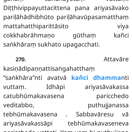
Diṭṭhivippayuttacittena pana ariyasāvako
pariḷāhādhibhūto pariḷāhavūpasamatthaṃ
mattahatthiparittāsito viya
cokkhabrāhmaṇo gūthaṃ kañci
saṅkhāraṃ sukhato upagacchati.
. Attavāre
270
kasiṇādipaṇṇattisaṅgahatthaṃ
‘‘saṅkhāra’’nti avatvā
kañci dhamma
nti
vuttaṃ. Idhāpi ariyasāvakassa
catubhūmakavasena paricchedo
veditabbo, puthujjanassa
tebhūmakavasena
. Sabbavāresu vā
ariyasāvakassāpi tebhūmakavaseneva