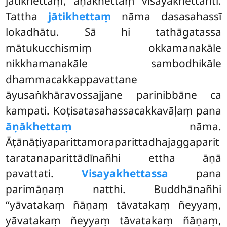
jātikhettaṃ, āṇākhettaṃ visayakhettanti.
Tattha
jātikhettaṃ
nāma dasasahassī
lokadhātu. Sā hi tathāgatassa
mātukucchismiṃ okkamanakāle
nikkhamanakāle sambodhikāle
dhammacakkappavattane
āyusaṅkhāravossajjane parinibbāne ca
kampati. Koṭisatasahassacakkavāḷaṃ pana
āṇākhettaṃ
nāma.
Āṭānāṭiyaparittamoraparittadhajaggaparit
taratanaparittādīnañhi ettha āṇā
pavattati.
Visayakhettassa
pana
parimāṇaṃ natthi. Buddhānañhi
‘‘yāvatakaṃ ñāṇaṃ tāvatakaṃ ñeyyaṃ,
yāvatakaṃ ñeyyaṃ tāvatakaṃ ñāṇaṃ,