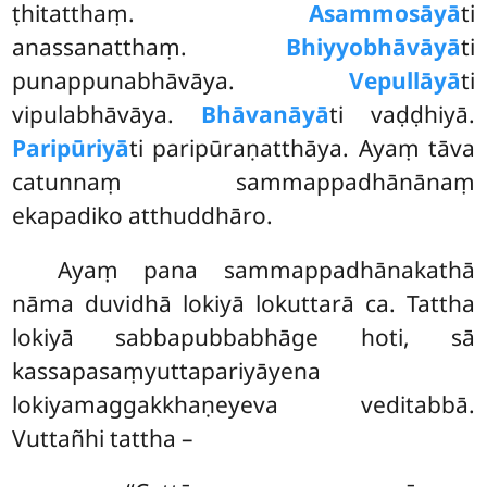
ṭhitatthaṃ.
Asammosāyā
ti
anassanatthaṃ.
Bhiyyobhāvāyā
ti
punappunabhāvāya.
Vepullāyā
ti
vipulabhāvāya.
Bhāvanāyā
ti vaḍḍhiyā.
Paripūriyā
ti paripūraṇatthāya. Ayaṃ tāva
catunnaṃ sammappadhānānaṃ
ekapadiko atthuddhāro.
Ayaṃ pana sammappadhānakathā
nāma duvidhā lokiyā lokuttarā ca. Tattha
lokiyā sabbapubbabhāge hoti, sā
kassapasaṃyuttapariyāyena
lokiyamaggakkhaṇeyeva veditabbā.
Vuttañhi tattha –