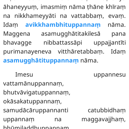
āhaneyyuṃ, imasmiṃ nāma ṭhāne khīraṃ
na nikkhameyyāti na vattabbaṃ, evaṃ.
Idaṃ
avikkhambhituppannaṃ
nāma.
Maggena asamugghātitakilesā pana
bhavagge nibbattassāpi
uppajjantīti
purimanayeneva vitthāretabbaṃ. Idaṃ
asamugghātituppannaṃ
nāma.
Imesu
uppannesu
vattamānuppannaṃ,
bhutvāvigatuppannaṃ,
okāsakatuppannaṃ,
samudācāruppannanti catubbidhaṃ
uppannaṃ na maggavajjhaṃ,
bhūmiladdhuppannaṃ,