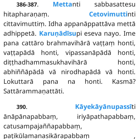
.
Metta
nti
sabbasattesu
386-387
hitapharaṇaṃ.
Cetovimutti
nti
cittavimuttiṃ. Idha appanāppattāva mettā
adhippetā.
Karuṇādīsu
pi eseva nayo. Ime
pana cattāro brahmavihārā vaṭṭaṃ honti,
vaṭṭapādā honti, vipassanāpādā honti,
diṭṭhadhammasukhavihārā honti,
abhiññāpādā vā nirodhapādā vā honti.
Lokuttarā pana na honti. Kasmā?
Sattārammaṇattāti.
.
Kāye
kāyānupassī
ti
390
ānāpānapabbaṃ, iriyāpathapabbaṃ,
catusampajaññapabbaṃ,
paṭikūlamanasikārapabbaṃ
,