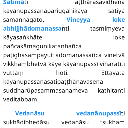
Satimā
ti aṭṭhārasavidhena
kāyānupassanāpariggāhikāya satiyā
samannāgato.
Vineyya loke
abhijjhādomanassa
nti tasmiṃyeva
kāyasaṅkhāte loke
pañcakāmaguṇikataṇhañca
paṭighasampayuttadomanassañca vinetvā
vikkhambhetvā kāye kāyānupassī viharatīti
vuttaṃ hoti. Ettāvatā
kāyānupassanāsatipaṭṭhānavasena
suddharūpasammasanameva kathitanti
veditabbaṃ.
Vedanāsu vedanānupassī
ti
sukhādibhedāsu vedanāsu ‘‘sukhaṃ