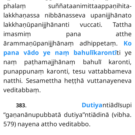
phalaṃ suññataanimittaappaṇihita-
lakkhaṇassa nibbānasseva upanijjhānato
lakkhaṇūpanijjhānanti vuccati. Tattha
imasmiṃ pana atthe
ārammaṇūpanijjhānaṃ adhippetaṃ.
Ko
pana vādo ye naṃ bahulīkarontī
ti ye
naṃ paṭhamajjhānaṃ bahulī karonti,
punappunaṃ karonti, tesu vattabbameva
natthi. Sesamettha heṭṭhā vuttanayeneva
veditabbaṃ.
.
Dutiya
ntiādīsupi
383
‘‘gaṇanānupubbatā dutiya’’ntiādinā (vibha.
579) nayena attho veditabbo.