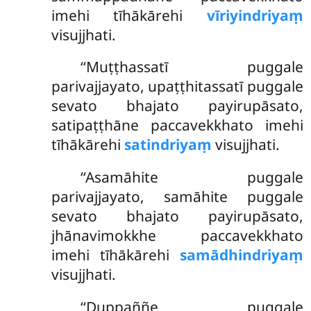
imehi tīhākārehi
vīriyindriyaṃ
visujjhati.
‘‘Muṭṭhassatī
puggale
parivajjayato, upaṭṭhitassatī puggale
sevato bhajato payirupāsato,
satipaṭṭhāne paccavekkhato imehi
tīhākārehi
satindriyaṃ
visujjhati.
‘‘Asamāhite puggale
parivajjayato, samāhite puggale
sevato bhajato payirupāsato,
jhānavimokkhe paccavekkhato
imehi tīhākārehi
samādhindriyaṃ
visujjhati.
‘‘Duppaññe puggale