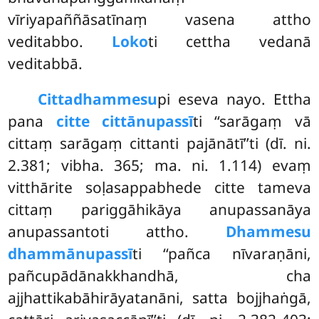
vīriyapaññāsatīnaṃ vasena attho
veditabbo.
Loko
ti cettha vedanā
veditabbā.
Cittadhammesu
pi
eseva nayo. Ettha
pana
citte cittānupassī
ti ‘‘sarāgaṃ vā
cittaṃ sarāgaṃ cittanti pajānātī’’ti (dī. ni.
2.381; vibha. 365; ma. ni. 1.114) evaṃ
vitthārite soḷasappabhede citte tameva
cittaṃ pariggāhikāya anupassanāya
anupassantoti attho.
Dhammesu
dhammānupassī
ti ‘‘pañca nīvaraṇāni,
pañcupādānakkhandhā, cha
ajjhattikabāhirāyatanāni, satta bojjhaṅgā,