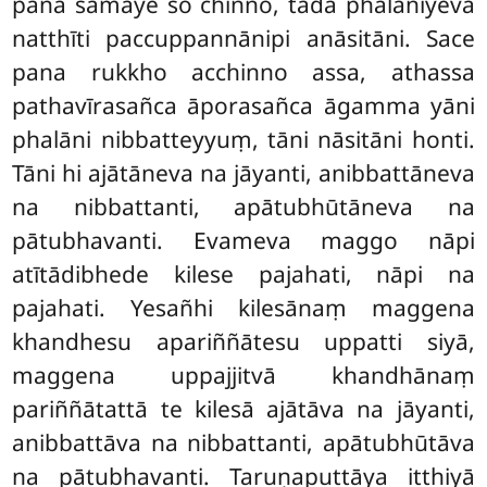
pana samaye so chinno, tadā phalāniyeva
natthīti paccuppannānipi anāsitāni. Sace
pana rukkho acchinno assa, athassa
pathavīrasañca āporasañca āgamma yāni
phalāni nibbatteyyuṃ, tāni nāsitāni honti.
Tāni hi ajātāneva na jāyanti, anibbattāneva
na nibbattanti, apātubhūtāneva na
pātubhavanti. Evameva maggo nāpi
atītādibhede kilese pajahati, nāpi na
pajahati. Yesañhi kilesānaṃ maggena
khandhesu apariññātesu uppatti siyā,
maggena uppajjitvā khandhānaṃ
pariññātattā te kilesā ajātāva na jāyanti,
anibbattāva na nibbattanti, apātubhūtāva
na
pātubhavanti. Taruṇaputtāya itthiyā