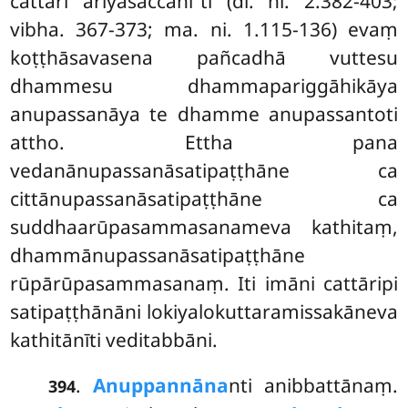
cattāri ariyasaccānī’’ti (dī. ni. 2.382-403;
vibha. 367-373; ma. ni. 1.115-136) evaṃ
koṭṭhāsavasena pañcadhā vuttesu
dhammesu dhammapariggāhikāya
anupassanāya te dhamme anupassantoti
attho. Ettha pana
vedanānupassanāsatipaṭṭhāne ca
cittānupassanāsatipaṭṭhāne ca
suddhaarūpasammasanameva kathitaṃ,
dhammānupassanāsatipaṭṭhāne
rūpārūpasammasanaṃ. Iti imāni cattāripi
satipaṭṭhānāni lokiyalokuttaramissakāneva
kathitānīti veditabbāni.
.
Anuppannāna
nti anibbattānaṃ.
394