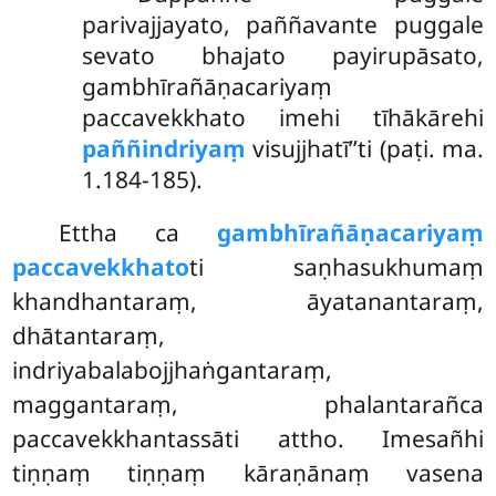
parivajjayato, paññavante puggale
sevato
bhajato payirupāsato,
gambhīrañāṇacariyaṃ
paccavekkhato imehi tīhākārehi
paññindriyaṃ
visujjhatī’’ti (paṭi. ma.
1.184-185).
Ettha ca
gambhīrañāṇacariyaṃ
paccavekkhato
ti saṇhasukhumaṃ
khandhantaraṃ, āyatanantaraṃ,
dhātantaraṃ,
indriyabalabojjhaṅgantaraṃ,
maggantaraṃ, phalantarañca
paccavekkhantassāti attho. Imesañhi
tiṇṇaṃ tiṇṇaṃ kāraṇānaṃ vasena