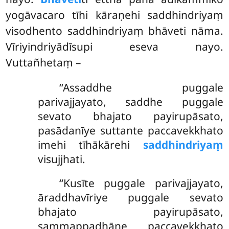
yogāvacaro tīhi kāraṇehi saddhindriyaṃ
visodhento saddhindriyaṃ bhāveti nāma.
Vīriyindriyādīsupi eseva nayo.
Vuttañhetaṃ –
‘‘Assaddhe puggale
parivajjayato, saddhe puggale
sevato bhajato payirupāsato,
pasādanīye suttante paccavekkhato
imehi tīhākārehi
saddhindriyaṃ
visujjhati.
‘‘Kusīte puggale parivajjayato,
āraddhavīriye puggale sevato
bhajato payirupāsato,
sammappadhāne paccavekkhato