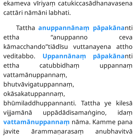
ekameva vīriyaṃ catukiccasādhanavasena
cattāri nāmāni labhati.
Tattha
anuppannānaṃ pāpakāna
nti
ettha ‘‘anuppanno ceva
kāmacchando’’tiādīsu vuttanayena attho
veditabbo.
Uppannānaṃ pāpakāna
nti
ettha catubbidhaṃ uppannaṃ
vattamānuppannaṃ,
bhutvāvigatuppannaṃ,
okāsakatuppannaṃ,
bhūmiladdhuppannanti. Tattha ye kilesā
vijjamānā uppādādisamaṅgino, idaṃ
vattamānuppannaṃ
nāma. Kamme pana
javite ārammaṇarasaṃ anubhavitvā