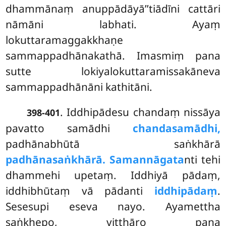
dhammānaṃ anuppādāyā’’tiādīni cattāri
nāmāni labhati. Ayaṃ
lokuttaramaggakkhaṇe
sammappadhānakathā. Imasmiṃ pana
sutte lokiyalokuttaramissakāneva
sammappadhānāni kathitāni.
. Iddhipādesu chandaṃ nissāya
398-401
pavatto samādhi
chandasamādhi,
padhānabhūtā saṅkhārā
padhānasaṅkhārā. Samannāgata
nti tehi
dhammehi upetaṃ. Iddhiyā pādaṃ,
iddhibhūtaṃ vā pādanti
iddhipādaṃ
.
Sesesupi eseva nayo. Ayamettha
saṅkhepo, vitthāro pana