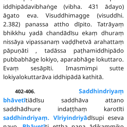
iddhipādavibhaṅge (vibha. 431 ādayo)
āgato eva. Visuddhimagge (visuddhi.
2.382) panassa attho dīpito. Tatrāyaṃ
bhikkhu yadā chandādīsu ekaṃ dhuraṃ
nissāya vipassanaṃ vaḍḍhetvā arahattaṃ
pāpuṇāti
, tadāssa paṭhamiddhipādo
pubbabhāge lokiyo, aparabhāge lokuttaro.
Evaṃ sesāpīti. Imasmimpi sutte
lokiyalokuttarāva iddhipādā kathitā.
.
Saddhindriyaṃ
402-406
bhāvetī
tiādīsu saddhāva attano
saddhādhure indaṭṭhaṃ karotīti
saddhindriyaṃ. Vīriyindriyā
dīsupi eseva
nayo.
Bhāvetī
ti ettha pana ādikammiko