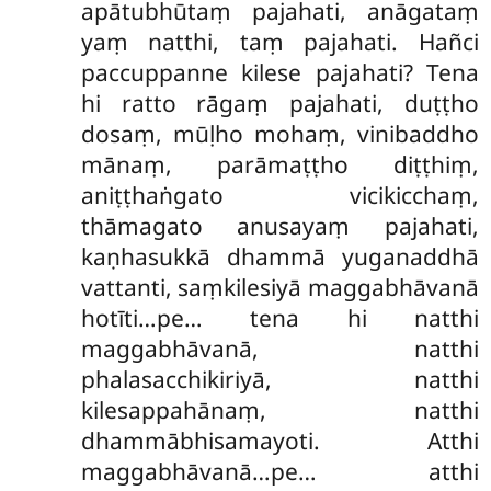
apātubhūtaṃ pajahati, anāgataṃ
yaṃ natthi, taṃ pajahati. Hañci
paccuppanne kilese pajahati? Tena
hi ratto rāgaṃ pajahati, duṭṭho
dosaṃ, mūḷho mohaṃ, vinibaddho
mānaṃ, parāmaṭṭho diṭṭhiṃ,
aniṭṭhaṅgato vicikicchaṃ,
thāmagato anusayaṃ pajahati,
kaṇhasukkā dhammā yuganaddhā
vattanti, saṃkilesiyā maggabhāvanā
hotīti…pe… tena hi natthi
maggabhāvanā, natthi
phalasacchikiriyā, natthi
kilesappahānaṃ, natthi
dhammābhisamayoti. Atthi
maggabhāvanā…pe… atthi