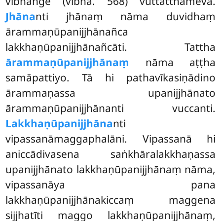
vibhaṅge (vibha. 568) vuttatthameva.
Jhāna
nti jhānaṃ nāma duvidhaṃ
ārammaṇūpanijjhānañca
lakkhaṇūpanijjhānañcāti. Tattha
ārammaṇūpanijjhānaṃ
nāma aṭṭha
samāpattiyo. Tā hi pathavīkasiṇādino
ārammaṇassa upanijjhānato
ārammaṇūpanijjhānanti vuccanti.
Lakkhaṇūpanijjhāna
nti
vipassanāmaggaphalāni. Vipassanā hi
aniccādivasena saṅkhāralakkhaṇassa
upanijjhānato lakkhaṇūpanijjhānaṃ nāma,
vipassanāya pana
lakkhaṇūpanijjhānakiccaṃ maggena
sijjhatīti maggo lakkhaṇūpanijjhānaṃ,