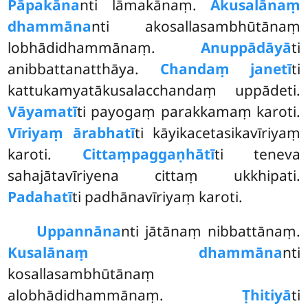
Pāpakāna
nti lāmakānaṃ.
Akusalānaṃ
dhammāna
nti akosallasambhūtānaṃ
lobhādidhammānaṃ.
Anuppādāyā
ti
anibbattanatthāya.
Chandaṃ janetī
ti
kattukamyatākusalacchandaṃ uppādeti.
Vāyamatī
ti payogaṃ parakkamaṃ karoti.
Vīriyaṃ ārabhatī
ti kāyikacetasikavīriyaṃ
karoti.
Cittaṃ
paggaṇhātī
ti teneva
sahajātavīriyena cittaṃ ukkhipati.
Padahatī
ti padhānavīriyaṃ karoti.
Uppannāna
nti jātānaṃ nibbattānaṃ.
Kusalānaṃ dhammāna
nti
kosallasambhūtānaṃ
alobhādidhammānaṃ.
Ṭhitiyā
ti