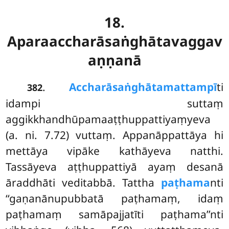
18.
Aparaaccharāsaṅghātavaggav
aṇṇanā
.
Accharāsaṅghātamattampī
ti
382
idampi suttaṃ
aggikkhandhūpamaaṭṭhuppattiyaṃyeva
(a. ni. 7.72) vuttaṃ. Appanāppattāya hi
mettāya vipāke kathāyeva natthi.
Tassāyeva aṭṭhuppattiyā ayaṃ desanā
āraddhāti veditabbā. Tattha
paṭhama
nti
‘‘gaṇanānupubbatā paṭhamaṃ, idaṃ
paṭhamaṃ samāpajjatīti paṭhama’’nti