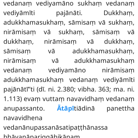
vedanaṃ vediyamāno sukhaṃ vedanaṃ
vediyāmīti pajānāti. Dukkhaṃ,
adukkhamasukhaṃ, sāmisaṃ vā sukhaṃ,
nirāmisaṃ vā sukhaṃ, sāmisaṃ vā
dukkhaṃ, nirāmisaṃ vā dukkhaṃ,
sāmisaṃ vā adukkhamasukhaṃ,
nirāmisaṃ vā adukkhamasukhaṃ
vedanaṃ vediyamāno nirāmisaṃ
adukkhamasukhaṃ vedanaṃ vediyāmīti
pajānātī’’ti (dī. ni. 2.380; vibha. 363; ma. ni.
1.113) evaṃ vuttaṃ navavidhaṃ vedanaṃ
anupassanto.
Ātāpī
tiādinā panettha
navavidhena
vedanānupassanāsatipaṭṭhānassa
bhāvanāpariggāhikānaṃ