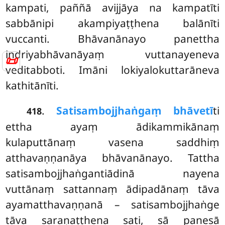
kampati, paññā avijjāya na kampatīti
sabbānipi akampiyaṭṭhena balānīti
vuccanti. Bhāvanānayo panettha
indriyabhāvanāyaṃ vuttanayeneva
📜
veditabboti. Imāni lokiyalokuttarāneva
kathitānīti.
.
Satisambojjhaṅgaṃ bhāvetī
ti
418
ettha ayaṃ ādikammikānaṃ
kulaputtānaṃ vasena saddhiṃ
atthavaṇṇanāya bhāvanānayo. Tattha
satisambojjhaṅgantiādinā nayena
vuttānaṃ sattannaṃ ādipadānaṃ tāva
ayamatthavaṇṇanā – satisambojjhaṅge
tāva saraṇaṭṭhena sati, sā panesā