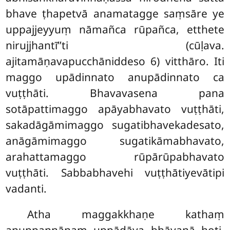
bhave ṭhapetvā anamatagge saṃsāre ye
uppajjeyyuṃ nāmañca rūpañca, etthete
nirujjhantī’’ti (cūḷava.
ajitamāṇavapucchāniddeso 6) vitthāro. Iti
maggo upādinnato anupādinnato ca
vuṭṭhāti. Bhavavasena pana
sotāpattimaggo apāyabhavato vuṭṭhāti,
sakadāgāmimaggo sugatibhavekadesato,
anāgāmimaggo sugatikāmabhavato,
arahattamaggo rūpārūpabhavato
vuṭṭhāti. Sabbabhavehi vuṭṭhātiyevātipi
vadanti.
Atha maggakkhaṇe kathaṃ