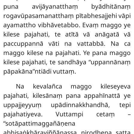
puna avijāyanatthaṃ byādhitānaṃ
rogavūpasamanatthaṃ pītabhesajjehi vāpi
ayamattho vibhāvetabbo. Evaṃ maggo ye
kilese pajahati, te atītā vā anāgatā vā
paccuppannā vāti na vattabbā. Na ca
maggo kilese na pajahati. Ye pana maggo
kilese pajahati, te sandhāya ‘‘uppannānaṃ
pāpakāna’’ntiādi vuttaṃ.
Na kevalañca maggo kileseyeva
pajahati, kilesānaṃ pana appahīnattā
ye
uppajjeyyuṃ upādinnakkhandhā, tepi
pajahatiyeva. Vuttampi cetaṃ –
‘‘sotāpattimaggañāṇena
abhisaṅkhāraviññāṇassa nirodhena satta