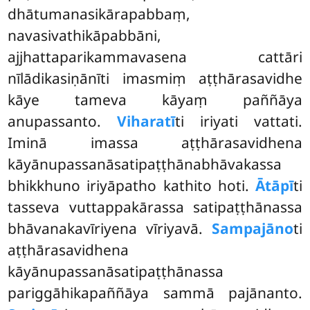
dhātumanasikārapabbaṃ,
navasivathikāpabbāni,
ajjhattaparikammavasena cattāri
nīlādikasiṇānīti imasmiṃ aṭṭhārasavidhe
kāye tameva kāyaṃ paññāya
anupassanto.
Viharatī
ti iriyati vattati.
Iminā imassa aṭṭhārasavidhena
kāyānupassanāsatipaṭṭhānabhāvakassa
bhikkhuno iriyāpatho kathito hoti.
Ātāpī
ti
tasseva vuttappakārassa satipaṭṭhānassa
bhāvanakavīriyena vīriyavā.
Sampajāno
ti
aṭṭhārasavidhena
kāyānupassanāsatipaṭṭhānassa
pariggāhikapaññāya sammā pajānanto.