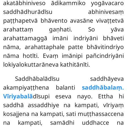
akatābhiniveso ādikammiko yogāvacaro
saddhādhurādīsu abhinivesaṃ
paṭṭhapetvā bhāvento avasāne vivaṭṭetvā
arahattaṃ gaṇhati. So yāva
arahattamaggā imāni indriyāni bhāveti
nāma, arahattaphale patte bhāvitindriyo
nāma hotīti. Evaṃ imānipi pañcindriyāni
lokiyalokuttarāneva kathitānīti.
Saddhābalādīsu saddhāyeva
akampiyaṭṭhena balanti
saddhābalaṃ.
Vīriyabalā
dīsupi eseva nayo. Ettha hi
saddhā assaddhiye na kampati, vīriyaṃ
kosajjena na kampati, sati muṭṭhassaccena
na kampati, samādhi uddhacce na