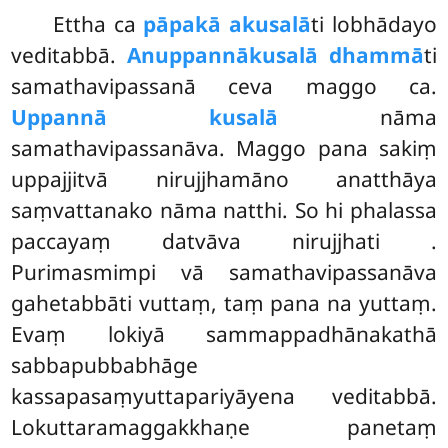
Ettha ca
pāpakā akusalā
ti lobhādayo
veditabbā.
Anuppannā
kusalā dhammā
ti
samathavipassanā ceva maggo ca.
Uppannā kusalā
nāma
samathavipassanāva. Maggo pana sakiṃ
uppajjitvā nirujjhamāno anatthāya
saṃvattanako nāma natthi. So hi phalassa
paccayaṃ datvāva nirujjhati
.
Purimasmimpi vā samathavipassanāva
gahetabbāti vuttaṃ, taṃ pana na yuttaṃ.
Evaṃ lokiyā sammappadhānakathā
sabbapubbabhāge
kassapasaṃyuttapariyāyena veditabbā.
Lokuttaramaggakkhaṇe panetaṃ