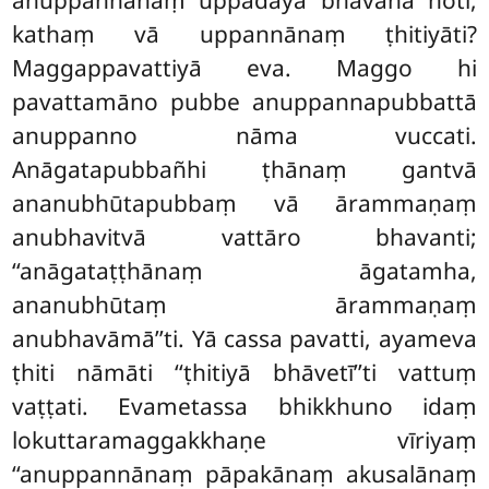
anuppannānaṃ uppādāya bhāvanā hoti,
kathaṃ vā uppannānaṃ ṭhitiyāti?
Maggappavattiyā eva. Maggo hi
pavattamāno pubbe anuppannapubbattā
anuppanno nāma vuccati.
Anāgatapubbañhi ṭhānaṃ gantvā
ananubhūtapubbaṃ vā ārammaṇaṃ
anubhavitvā vattāro bhavanti;
‘‘anāgataṭṭhānaṃ āgatamha,
ananubhūtaṃ ārammaṇaṃ
anubhavāmā’’ti. Yā cassa pavatti, ayameva
ṭhiti nāmāti ‘‘ṭhitiyā bhāvetī’’ti vattuṃ
vaṭṭati. Evametassa bhikkhuno idaṃ
lokuttaramaggakkhaṇe vīriyaṃ
‘‘anuppannānaṃ pāpakānaṃ akusalānaṃ