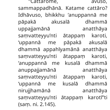
‘‘Cattārome, āvuso,
sammappadhānā. Katame cattāro?
Idhāvuso, bhikkhu ‘anuppannā me
pāpakā akusalā dhammā
uppajjamānā anatthāya
saṃvatteyyu’nti ātappaṃ karoti,
‘uppannā me
pāpakā akusalā
dhammā appahīyamānā anatthāya
saṃvatteyyu’nti ātappaṃ karoti,
‘anuppannā me kusalā dhammā
anuppajjamānā anatthāya
saṃvatteyyu’nti ātappaṃ karoti,
‘uppannā me kusalā dhammā
nirujjhamānā anatthāya
saṃvatteyyu’nti ātappaṃ karotī’’ti
(saṃ. ni. 2.145).