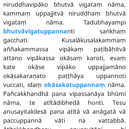
niruddhavipāko bhutvā vigataṃ nāma,
kammaṃ uppajjitvā niruddhaṃ bhutvā
vigataṃ nāma. Tadubhayampi
bhutvāvigatuppanna
nti saṅkhaṃ
gacchati. Kusalākusalakammaṃ
aññakammassa vipākaṃ paṭibāhitvā
attano vipākassa okāsaṃ karoti, evaṃ
kate
okāse vipāko uppajjamāno
okāsakaraṇato paṭṭhāya uppannoti
vuccati, idaṃ
okāsakatuppannaṃ
nāma.
Pañcakkhandhā pana vipassanāya bhūmi
nāma, te atītādibhedā honti. Tesu
anusayitakilesā pana atītā vā anāgatā vā
paccuppannā vāti na vattabbā.