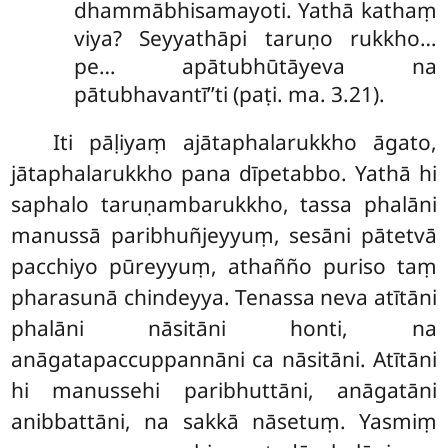
dhammābhisamayoti. Yathā kathaṃ
viya? Seyyathāpi taruṇo rukkho…
pe… apātubhūtāyeva na
pātubhavantī’’ti (paṭi. ma. 3.21).
Iti
pāḷiyaṃ ajātaphalarukkho āgato,
jātaphalarukkho pana dīpetabbo. Yathā hi
saphalo taruṇambarukkho, tassa phalāni
manussā paribhuñjeyyuṃ, sesāni pātetvā
pacchiyo pūreyyuṃ, athañño puriso taṃ
pharasunā chindeyya. Tenassa neva atītāni
phalāni nāsitāni honti, na
anāgatapaccuppannāni ca nāsitāni. Atītāni
hi manussehi paribhuttāni, anāgatāni
anibbattāni, na sakkā nāsetuṃ. Yasmiṃ