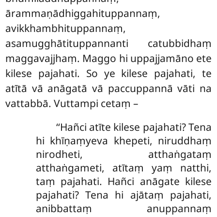
ārammaṇādhiggahituppannaṃ,
avikkhambhituppannaṃ,
asamugghātituppannanti catubbidhaṃ
maggavajjhaṃ. Maggo hi uppajjamāno ete
kilese pajahati. So ye kilese pajahati, te
atītā vā anāgatā vā paccuppannā vāti na
vattabbā. Vuttampi cetaṃ –
‘‘Hañci atīte kilese pajahati? Tena
hi khīṇaṃyeva khepeti, niruddhaṃ
nirodheti, atthaṅgataṃ
atthaṅgameti, atītaṃ yaṃ natthi,
taṃ pajahati. Hañci anāgate kilese
pajahati? Tena hi ajātaṃ pajahati,
anibbattaṃ anuppannaṃ