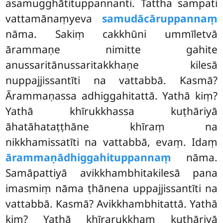
asamugghātituppannanti. Tattha sampati
vattamānaṃyeva
samudācāruppannaṃ
nāma. Sakiṃ cakkhūni ummīletvā
ārammaṇe nimitte gahite
anussaritānussaritakkhaṇe kilesā
nuppajjissantīti na vattabbā. Kasmā?
Ārammaṇassa adhiggahitattā. Yathā kiṃ?
Yathā khīrukkhassa kuṭhāriyā
āhatāhataṭṭhāne khīraṃ na
nikkhamissatīti na vattabbā, evaṃ. Idaṃ
ārammaṇādhiggahituppannaṃ
nāma.
Samāpattiyā avikkhambhitakilesā pana
imasmiṃ nāma ṭhānena uppajjissantīti na
vattabbā. Kasmā? Avikkhambhitattā. Yathā
kiṃ? Yathā khīrarukkhaṃ kuṭhāriyā