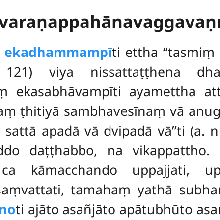
Nīvaraṇappahānavaggavaṇ
e
ekadhammampī
ti ettha ‘‘tasm
a. 121) viya nissattaṭṭhena 
ṃ ekasabhāvampīti ayamettha at
aṃ ṭhitiyā sambhavesīnaṃ vā anugg
 sattā apadā vā dvipadā vā’’ti (a. n
ddo daṭṭhabbo, na vikappattho.
a kāmacchando uppajjati, u
 saṃvattati, tamahaṃ yathā subh
no
ti ajāto asañjāto apātubhūto a