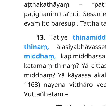
aṭṭhakathāyaṃ – ‘‘pa
paṭighanimitta’’nti. Sesam
evaṃ ito paresupi. Tattha 
13
. Tatiye
thinamid
thinaṃ,
ālasiyabhāvass
middhaṃ,
kapimiddhass
katamaṃ thinaṃ? Yā citta
middhaṃ? Yā kāyassa akal
1163) nayena vitthāro ve
Vuttañhetaṃ –