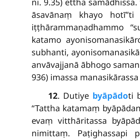
ni. 9.35) ettha samādhiss
āsavānaṃ khayo hotī’’ti 
iṭṭhārammaṇadhammo ‘‘su
katamo ayonisomanasikāro?
subhanti, ayonisomanasikār
anvāvajjanā ābhogo samann
936) imassa manasikārassa
12
. Dutiye
byāpādo
ti
‘‘Tattha katamaṃ byāpādanī
evaṃ vitthāritassa byāp
nimittaṃ. Paṭighassapi