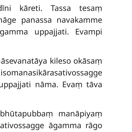
īni kāreti. Tassa tesaṃ
abhāge panassa navakamme
 āgamma uppajjati. Evampi
nāsevanatāya kileso okāsaṃ
somanasikārasativossagge
ppajjati nāma. Evaṃ tāva
ubhūtapubbaṃ manāpiyaṃ
asativossagge āgamma rāgo