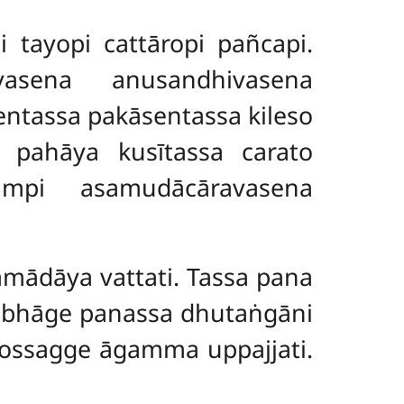
 tayopi cattāropi pañcapi.
asena anusandhivasena
ntassa pakāsentassa kileso
pahāya kusītassa carato
ampi asamudācāravasena
mādāya vattati. Tassa pana
rabhāge panassa dhutaṅgāni
ivossagge
āgamma uppajjati.