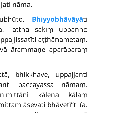
ati nāma.
ātubhūto.
Bhiyyobhāvāyā
ti
ya. Tattha sakiṃ uppanno
ppajjissatīti aṭṭhānametaṃ.
vā ārammaṇe aparāparaṃ
tā, bhikkhave, uppajjanti
tanti paccayassa nāmaṃ.
 nimittāni kālena kālaṃ
ittaṃ āsevati bhāvetī’’ti (a.