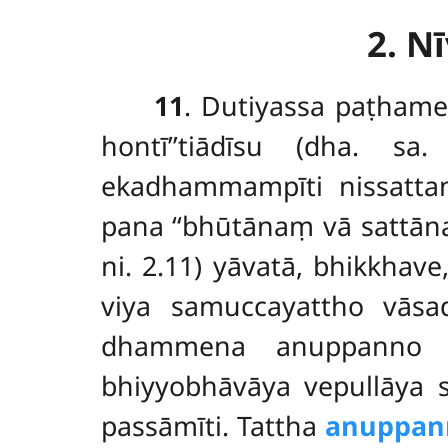
2. 
11
. Dutiyassa
paṭham
hontī’’tiādīsu (dha. s
ekadhammampīti nissatta
pana ‘‘bhūtānaṃ vā sattān
ni. 2.11) yāvatā, bhikkhave,
viya
samuccayattho vāsa
dhammena anuppanno c
bhiyyobhāvāya vepullāya
passāmīti. Tattha
anuppan