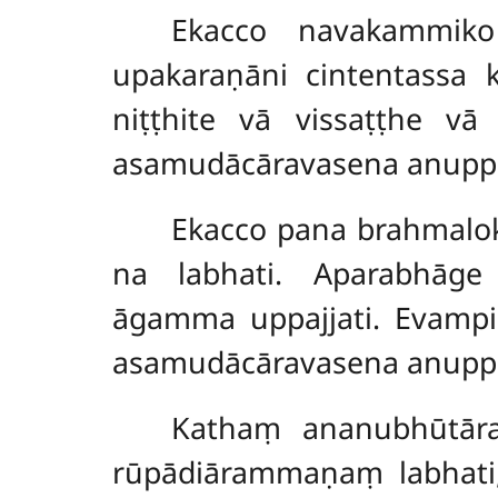
Ekacco navakammiko 
upakaraṇāni cintentassa
niṭṭhite vā vissaṭṭhe vā
asamudācāravasena anuppa
Ekacco pana brahmalok
na labhati. Aparabhāge 
āgamma uppajjati. Evamp
asamudācāravasena anuppa
Kathaṃ
ananubhūtār
rūpādiārammaṇaṃ labhati,