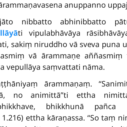
tārammaṇavasena anuppanno uppajj
ñjāto nibbatto abhinibbatto p
llāyā
ti vipulabhāvāya rāsibhāvā
ati, sakiṃ niruddho
vā sveva puna u
 tasmiṃ vā ārammaṇe aññasmiṃ 
 vepullāya saṃvattati nāma.
aṭṭhāniyaṃ ārammaṇaṃ. ‘‘Sanimit
 no animittā’’ti ettha nimit
, bhikkhave, bhikkhunā pañca
 1.216) ettha kāraṇassa. ‘‘So taṃ nim