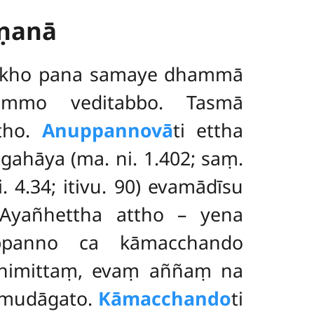
ṇanā
iṃ kho pana samaye dhammā
dhammo veditabbo. Tasmā
tho.
Anuppannovā
ti ettha
ahāya (ma. ni. 1.402; saṃ.
i. 4.34; itivu. 90) evamādīsu
 Ayañhettha attho – yena
ppanno ca kāmacchando
animittaṃ, evaṃ aññaṃ na
samudāgato.
Kāmacchando
ti