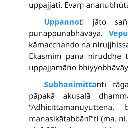
uppajjati. Evaṃ ananubhū
Uppanno
ti jāto sa
punappunabhāvāya.
Vepu
kāmacchando na nirujjhiss
Ekasmiṃ pana niruddhe
uppajjamāno bhiyyobhāvāya
Subhanimitta
nti rāg
pāpakā akusalā dhammā,
‘‘Adhicittamanuyuttena
manasikātabbānī’’ti (ma. ni.