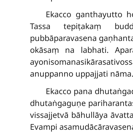
Ekacco ganthayutto ho
Tassa tepiṭakaṃ budd
pubbāparavasena gaṇhantas
okāsaṃ na labhati. Apa
ayonisomanasikārasati
anuppanno uppajjati nāma
Ekacco pana dhutaṅgad
dhutaṅgaguṇe pariharantas
vissajjetvā bāhullāya āvat
Evampi asamudācāravasena