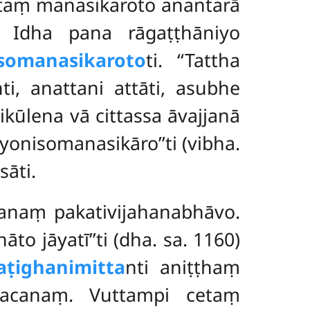
ttaṃ manasikaroto anantarā
a. Idha pana rāgaṭṭhāniyo
somanasikaroto
ti. ‘‘Tattha
i, anattani attāti, asubhe
kūlena vā cittassa āvajjanā
nisomanasikāro’’ti (vibha.
āti.
jjanaṃ pakativijahanabhāvo.
 jāyatī’’ti (dha. sa. 1160)
aṭighanimitta
nti aniṭṭhaṃ
vacanaṃ. Vuttampi cetaṃ