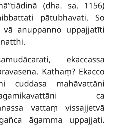
ā’’tiādinā (dha. sa. 1156)
nibbattati pātubhavati. So
vā anuppanno uppajjatīti
natthi.
udācarati, ekaccassa
ravasena. Kathaṃ? Ekacco
āni cuddasa mahāvattāni
antukagamikavattāni ca
nassa vattaṃ vissajjetvā
ggañca āgamma uppajjati.