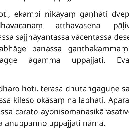
ti, ekampi nikāyaṃ gaṇhāti dvepi
havacanaṃ atthavasena pāḷiv
sa sajjhāyantassa vācentassa dese
rabhāge panassa
ganthakammaṃ 
vossagge āgamma uppajjati. Ev
.
haro hoti, terasa dhutaṅgaguṇe sa
sa kileso okāsaṃ na labhati. Apa
tassa carato ayonisomanasikārasat
 anuppanno uppajjati nāma.