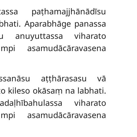
assa paṭhamajjhānādīsu
abhati. Aparabhāge panassa
su anuyuttassa viharato
ampi asamudācāravasena
ssanāsu aṭṭhārasasu vā
 kileso okāsaṃ na labhati.
ḷhībahulassa viharato
ampi asamudācāravasena