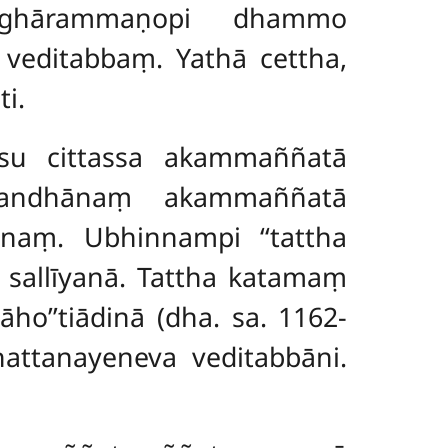
ṭighārammaṇopi dhammo
veditabbaṃ. Yathā cettha,
i.
esu cittassa akammaññatā
handhānaṃ akammaññatā
anaṃ. Ubhinnampi ‘‘tattha
sallīyanā. Tattha katamaṃ
’’tiādinā (dha. sa. 1162-
hattanayeneva veditabbāni.