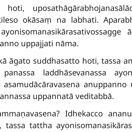
hoti, uposathāgārabhojanasālād
 kileso okāsaṃ na labhati. Apar
 ayonisomanasikārasativossagge
nno uppajjati nāma.
ā āgato suddhasatto hoti, tassa a
panassa laddhāsevanassa ayoni
i asamudācāravasena anuppanno u
nnassa uppannatā veditabbā.
ammaṇavasena? Idhekacco anan
 tassa tattha ayonisomanasikār