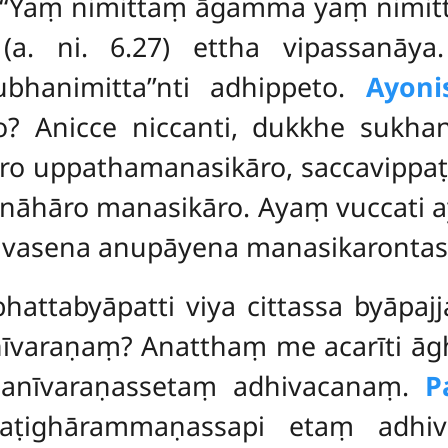
a. ‘‘Yaṃ nimittaṃ āgamma yaṃ nimi
(a. ni. 6.27) ettha vipassanāy
bhanimitta’’nti adhippeto.
Ayoni
 Anicce niccanti, dukkhe sukhant
o uppathamanasikāro, saccavippaṭi
āhāro manasikāro. Ayaṃ vuccati ayo
 vasena anupāyena manasikarontass
 bhattabyāpatti viya cittassa byāpa
varaṇaṃ? Anatthaṃ me acarīti āghāto
ādanīvaraṇassetaṃ adhivacanaṃ.
P
 paṭighārammaṇassapi etaṃ adhi