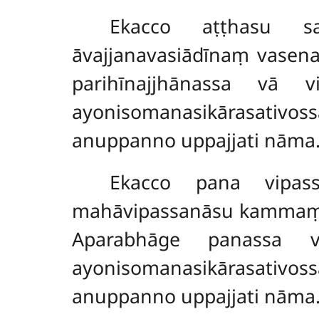
Ekacco
aṭṭhasu sa
āvajjanavasiādīnaṃ vasena
parihīnajjhānassa vā v
ayonisomanasikārasati
anuppanno uppajjati nāma
Ekacco pana vipas
mahāvipassanāsu kammaṃ ka
Aparabhāge panassa v
ayonisomanasikārasati
anuppanno uppajjati nāma