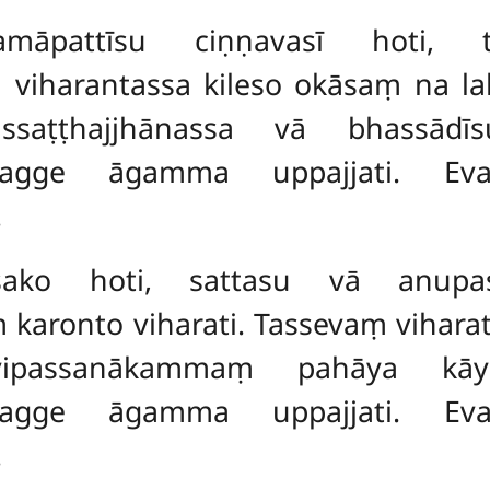
māpattīsu ciṇṇavasī hoti, t
 viharantassa kileso okāsaṃ na l
issaṭṭhajjhānassa vā bhassādī
vossagge āgamma uppajjati. Ev
.
sako hoti, sattasu vā anupa
ronto viharati. Tassevaṃ viharato
ipassanākammaṃ pahāya kāyada
vossagge āgamma uppajjati. Ev
.