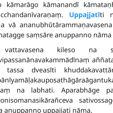
do kāmarāgo kāmanandī
kāmataṇh
acchandanīvaraṇaṃ.
Uppajjatī
ti 
a vā ananubhūtārammaṇavasena 
amatagge saṃsāre anuppanno nāma 
 vattavasena kileso na sam
vipassanānavakammādīnaṃ aññata
 tassa dveasīti khuddakavatt
ṇapānīyamāḷakauposathāgāraāg
saṃ na labhati. Aparabhāge pa
yonisomanasikārañceva sativossa
 anuppanno uppajjati nāma.