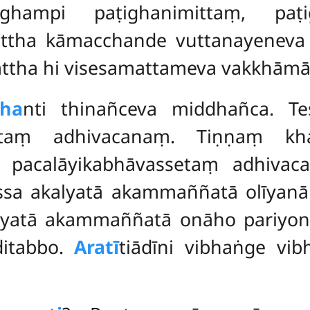
ṭighampi paṭighanimittaṃ, pa
ettha
kāmacchande vuttanayeneva 
tattha hi visesamattameva vakkhāmāt
dha
nti thinañceva middhañca. T
etaṃ adhivacanaṃ. Tiṇṇaṃ k
a
pacalāyikabhāvassetaṃ adhivac
ssa akalyatā akammaññatā olīyanā 
yatā akammaññatā onāho pariyonāho
ditabbo.
Aratī
tiādīni vibhaṅge vib