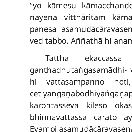
‘‘yo kāmesu kāmacchan
nayena vitthāritaṃ kām
panesa asamudācāravasen
veditabbo. Aññathā hi an
Tattha ekaccassa
ganthadhutaṅgasamādhi- 
hi vattasampanno hoti,
cetiyaṅgaṇabodhiyaṅga
karontasseva kileso okā
bhinnavattassa carato a
Evampi asamudācāravasena