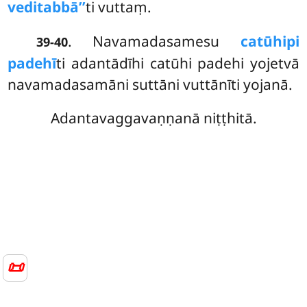
veditabbā’’
ti vuttaṃ.
. Navamadasamesu
catūhipi
39-40
padehī
ti adantādīhi catūhi padehi yojetvā
navamadasamāni suttāni vuttānīti yojanā.
Adantavaggavaṇṇanā niṭṭhitā.
📜