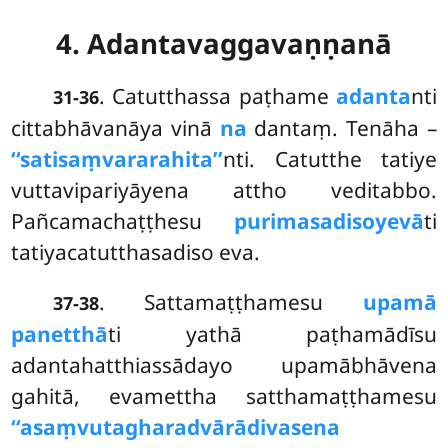
4. Adantavaggavaṇṇanā
. Catutthassa
paṭhame
adanta
nti
31-36
cittabhāvanāya vinā
na
dantaṃ. Tenāha –
‘‘satisaṃvararahita’’
nti. Catutthe tatiye
vuttavipariyāyena attho veditabbo.
Pañcamachaṭṭhesu
purimasadisoyevā
ti
tatiyacatutthasadiso eva.
. Sattamaṭṭhamesu
upamā
37-38
panetthā
ti yathā paṭhamādīsu
adantahatthiassādayo upamābhāvena
gahitā, evamettha satthamaṭṭhamesu
‘‘asaṃvutagharadvārādivasena