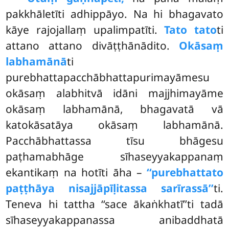
pakkhāletīti adhippāyo. Na hi bhagavato
kāye rajojallaṃ upalimpatīti.
Tato tato
ti
attano attano divāṭṭhānādito.
Okāsaṃ
labhamānā
ti
purebhattapacchābhattapurimayāmesu
okāsaṃ alabhitvā idāni majjhimayāme
okāsaṃ labhamānā, bhagavatā vā
katokāsatāya okāsaṃ labhamānā.
Pacchābhattassa tīsu bhāgesu
paṭhamabhāge sīhaseyyakappanaṃ
ekantikaṃ na hotīti āha –
‘‘purebhattato
paṭṭhāya nisajjāpīḷitassa sarīrassā’’
ti.
Teneva hi tattha ‘‘sace ākaṅkhatī’’ti tadā
sīhaseyyakappanassa anibaddhatā