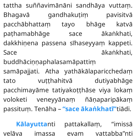
tattha suññavimānāni sandhāya vuttaṃ.
Bhagavā gandhakuṭiṃ pavisitvā
pacchābhattaṃ tayo bhāge katvā
paṭhamabhāge sace ākaṅkhati,
dakkhiṇena passena sīhaseyyaṃ kappeti.
Sace ākaṅkhati,
buddhāciṇṇaphalasamāpattiṃ
samāpajjati. Atha yathākālaparicchedaṃ
tato vuṭṭhahitvā dutiyabhāge
pacchimayāme tatiyakoṭṭhāse viya lokaṃ
voloketi veneyyānaṃ ñāṇaparipākaṃ
passituṃ. Tenāha –
‘‘sace ākaṅkhatī’’
tiādi.
Kālayutta
nti
pattakallaṃ, ‘‘imissā
velāya imassa evaṃ vattabba’’nti