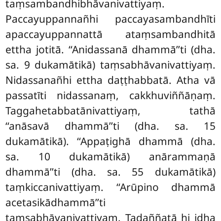
taṃsambandhibhāvanivattiyaṃ.
Paccayuppannañhi paccayasambandhīti
apaccayuppannattā ataṃsambandhitā
ettha jotitā. ‘‘Anidassanā dhammā’’ti (dha.
sa. 9 dukamātikā) taṃsabhāvanivattiyaṃ.
Nidassanañhi ettha daṭṭhabbatā. Atha vā
passatīti nidassanaṃ, cakkhuviññāṇaṃ.
Taggahetabbatānivattiyaṃ, tathā
‘‘anāsavā dhammā’’ti (dha. sa. 15
dukamātikā). ‘‘Appaṭighā dhammā (dha.
sa. 10 dukamātikā) anārammaṇā
dhammā’’ti (dha. sa. 55 dukamātikā)
taṃkiccanivattiyaṃ. ‘‘Arūpino dhammā
acetasikādhammā’’ti
taṃsabhāvanivattiyaṃ. Tadaññatā hi idha