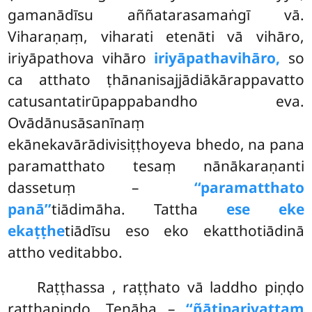
gamanādīsu aññatarasamaṅgī vā.
Viharaṇaṃ, viharati etenāti vā vihāro,
iriyāpathova vihāro
iriyāpathavihāro,
so
ca atthato ṭhānanisajjādiākārappavatto
catusantatirūpappabandho
eva.
Ovādānusāsanīnaṃ
ekānekavārādivisiṭṭhoyeva bhedo, na pana
paramatthato tesaṃ nānākaraṇanti
dassetuṃ –
‘‘paramatthato
panā’’
tiādimāha. Tattha
ese eke
ekaṭṭhe
tiādīsu eso eko ekatthotiādinā
attho veditabbo.
Raṭṭhassa
, raṭṭhato vā laddho piṇḍo
raṭṭhapiṇḍo. Tenāha –
‘‘ñātiparivaṭṭaṃ