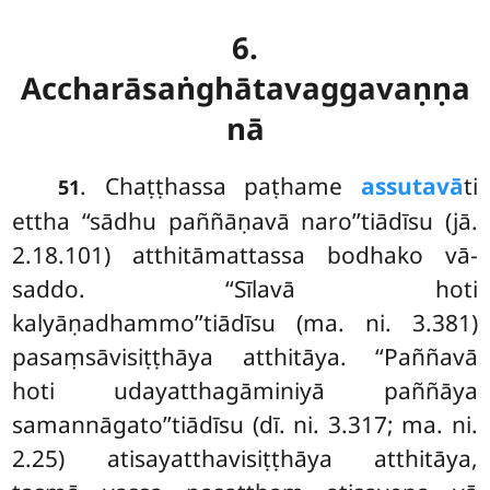
6.
Accharāsaṅghātavaggavaṇṇa
nā
. Chaṭṭhassa
paṭhame
assutavā
ti
51
ettha ‘‘sādhu paññāṇavā naro’’tiādīsu (jā.
2.18.101) atthitāmattassa bodhako vā-
saddo. ‘‘Sīlavā hoti
kalyāṇadhammo’’tiādīsu (ma. ni. 3.381)
pasaṃsāvisiṭṭhāya atthitāya. ‘‘Paññavā
hoti
udayatthagāminiyā paññāya
samannāgato’’tiādīsu (dī. ni. 3.317; ma. ni.
2.25) atisayatthavisiṭṭhāya atthitāya,