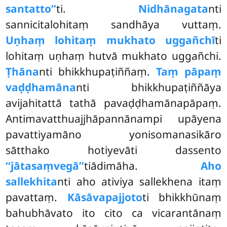
santatto’’
ti.
Nidhānagata
nti
sannicitalohitaṃ sandhāya vuttaṃ.
Uṇhaṃ lohitaṃ mukhato uggañchī
ti
lohitaṃ uṇhaṃ hutvā mukhato uggañchi.
Ṭhāna
nti bhikkhupaṭiññaṃ.
Taṃ pāpaṃ
vaḍḍhamāna
nti bhikkhupaṭiññāya
avijahitattā tathā pavaḍḍhamānapāpaṃ.
Antimavatthuajjhāpannānampi upāyena
pavattiyamāno yonisomanasikāro
sātthako hotiyevāti dassento
‘‘jātasaṃvegā’’
tiādimāha.
Aho
sallekhita
nti aho ativiya sallekhena itaṃ
pavattaṃ.
Kāsāvapajjoto
ti bhikkhūnaṃ
bahubhāvato ito cito ca vicarantānaṃ