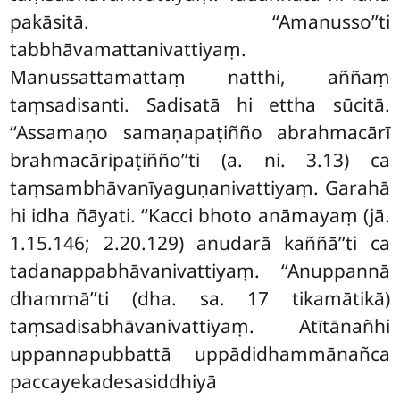
pakāsitā. ‘‘Amanusso’’ti
tabbhāvamattanivattiyaṃ.
Manussattamattaṃ natthi, aññaṃ
taṃsadisanti. Sadisatā hi ettha sūcitā.
‘‘Assamaṇo samaṇapaṭiñño abrahmacārī
brahmacāripaṭiñño’’ti (a. ni. 3.13) ca
taṃsambhāvanīyaguṇanivattiyaṃ. Garahā
hi idha ñāyati. ‘‘Kacci bhoto anāmayaṃ (jā.
1.15.146; 2.20.129) anudarā kaññā’’ti ca
tadanappabhāvanivattiyaṃ. ‘‘Anuppannā
dhammā’’ti (dha. sa. 17 tikamātikā)
taṃsadisabhāvanivattiyaṃ. Atītānañhi
uppannapubbattā uppādidhammānañca
paccayekadesasiddhiyā