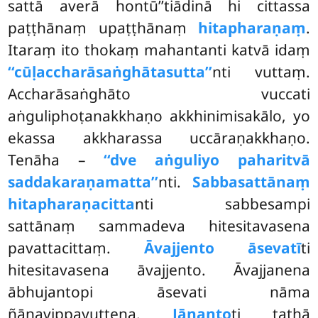
sattā averā hontū’’tiādinā hi cittassa
paṭṭhānaṃ upaṭṭhānaṃ
hitapharaṇaṃ
.
Itaraṃ ito thokaṃ mahantanti katvā idaṃ
‘‘cūḷaccharāsaṅghātasutta’’
nti vuttaṃ.
Accharāsaṅghāto vuccati
aṅguliphoṭanakkhaṇo akkhinimisakālo, yo
ekassa akkharassa uccāraṇakkhaṇo.
Tenāha –
‘‘dve aṅguliyo paharitvā
saddakaraṇamatta’’
nti.
Sabbasattānaṃ
hitapharaṇacitta
nti sabbesampi
sattānaṃ sammadeva hitesitavasena
pavattacittaṃ.
Āvajjento āsevatī
ti
hitesitavasena āvajjento. Āvajjanena
ābhujantopi āsevati nāma
ñāṇavippayuttena.
Jānanto
ti tathā