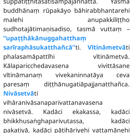
suppatiṭṭhitasatisampajaññattā. Yasmā
buddhānaṃ rūpakāyo bāhirabbhantarehi
malehi anupakkiliṭṭho
sudhotajātimaṇisadiso, tasmā vuttaṃ –
‘‘upaṭṭhākānuggahatthaṃ
sarīraphāsukatthañcā’’
ti.
Vītināmetvā
ti
phalasamāpattīhi vītināmetvā.
Kālaparicchedavasena vivittāsane
vītināmanaṃ vivekaninnatāya ceva
paresaṃ diṭṭhānugatiāpajjanatthañca.
Nivāsetvā
ti
vihāranivāsanaparivattanavasena
nivāsetvā. Kadāci ekakassa, kadāci
bhikkhusaṅghaparivutassa, kadāci
pakatiyā, kadāci pāṭihāriyehi vattamānehi