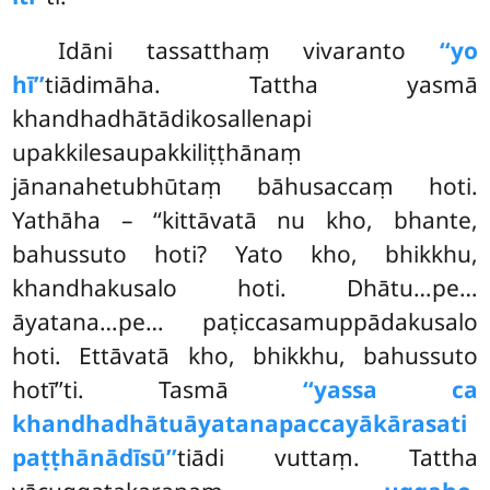
Idāni
tassatthaṃ vivaranto
‘‘yo
hī’’
tiādimāha. Tattha yasmā
khandhadhātādikosallenapi
upakkilesaupakkiliṭṭhānaṃ
jānanahetubhūtaṃ bāhusaccaṃ hoti.
Yathāha – ‘‘kittāvatā nu kho, bhante,
bahussuto hoti? Yato kho, bhikkhu,
khandhakusalo hoti. Dhātu…pe…
āyatana…pe… paṭiccasamuppādakusalo
hoti. Ettāvatā kho, bhikkhu, bahussuto
hotī’’ti. Tasmā
‘‘yassa ca
khandhadhātuāyatanapaccayākārasati
paṭṭhānādīsū’’
tiādi vuttaṃ. Tattha