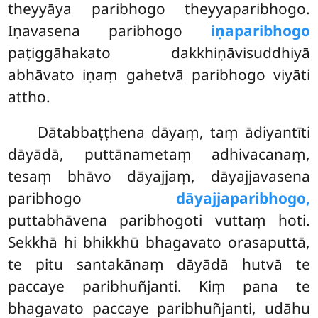
theyyāya paribhogo theyyaparibhogo.
Iṇavasena paribhogo
iṇaparibhogo
paṭiggāhakato dakkhiṇāvisuddhiyā
abhāvato iṇaṃ gahetvā paribhogo viyāti
attho.
Dātabbaṭṭhena dāyaṃ, taṃ ādiyantīti
dāyādā, puttānametaṃ adhivacanaṃ,
tesaṃ bhāvo dāyajjaṃ, dāyajjavasena
paribhogo
dāyajjaparibhogo,
puttabhāvena paribhogoti vuttaṃ hoti.
Sekkhā hi bhikkhū bhagavato orasaputtā,
te pitu santakānaṃ dāyādā hutvā te
paccaye paribhuñjanti. Kiṃ pana te
bhagavato paccaye paribhuñjanti, udāhu