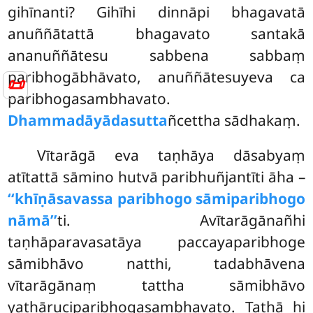
gihīnanti? Gihīhi dinnāpi bhagavatā
anuññātattā bhagavato santakā
ananuññātesu sabbena sabbaṃ
paribhogābhāvato, anuññātesuyeva ca
📜
paribhogasambhavato.
Dhammadāyādasutta
ñcettha sādhakaṃ.
Vītarāgā eva taṇhāya dāsabyaṃ
atītattā sāmino hutvā paribhuñjantīti āha –
‘‘khīṇāsavassa paribhogo sāmiparibhogo
nāmā’’
ti. Avītarāgānañhi
taṇhāparavasatāya paccayaparibhoge
sāmibhāvo natthi, tadabhāvena
vītarāgānaṃ tattha sāmibhāvo
yathāruciparibhogasambhavato. Tathā hi