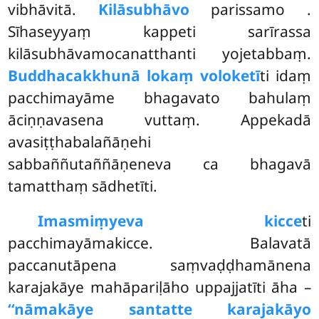
vibhāvitā.
Kilāsubhāvo
parissamo
.
Sīhaseyyaṃ kappeti sarīrassa
kilāsubhāvamocanatthanti yojetabbaṃ.
Buddhacakkhunā lokaṃ voloketī
ti idaṃ
pacchimayāme bhagavato bahulaṃ
āciṇṇavasena vuttaṃ. Appekadā
avasiṭṭhabalañāṇehi
sabbaññutaññāṇeneva ca bhagavā
tamatthaṃ sādhetīti.
Imasmiṃyeva kicce
ti
pacchimayāmakicce. Balavatā
paccanutāpena saṃvaḍḍhamānena
karajakāye mahāpariḷāho uppajjatīti āha –
‘‘nāmakāye santatte karajakāyo