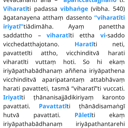
Viharatī
ti padassa
vibhaṅge
(vibha. 540)
āgatanayena atthaṃ dassento
‘‘viharatīti
iriyatī’’
tiādimāha. Ayaṃ panettha
saddattho –
viharatī
ti ettha
vi
-saddo
vicchedatthajotano.
Haratī
ti neti,
pavattetīti attho, vicchinditvā harati
viharatīti vuttaṃ hoti. So hi ekaṃ
iriyāpathabādhanaṃ aññena iriyāpathena
vicchinditvā aparipatantaṃ attabhāvaṃ
harati pavatteti, tasmā ‘‘viharatī’’ti vuccati.
Iriyatī
ti ṭhānanisajjādikiriyaṃ karonto
pavattati.
Pavattatī
ti ṭhānādisamaṅgī
hutvā pavattati.
Pāletī
ti ekaṃ
iriyāpathabādhanaṃ iriyāpathantarehi