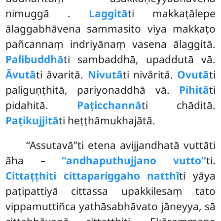
nimuggā
.
Laggitā
ti makkaṭālepe
ālaggabhāvena
sammasito viya makkaṭo
pañcannaṃ indriyānaṃ vasena ālaggitā.
Palibuddhā
ti sambaddhā, upaddutā vā.
Āvutā
ti āvaritā.
Nivutā
ti nivāritā.
Ovutā
ti
paliguṇṭhitā, pariyonaddhā vā.
Pihitā
ti
pidahitā.
Paṭicchannā
ti chāditā.
Paṭikujjitā
ti heṭṭhāmukhajātā.
‘‘Assutavā’’ti etena avijjandhatā vuttāti
āha –
‘‘andhaputhujjano vutto’’
ti.
Cittaṭṭhiti cittapariggaho natthī
ti yāya
paṭipattiyā cittassa upakkilesaṃ tato
vippamuttiñca yathāsabhāvato jāneyya, sā