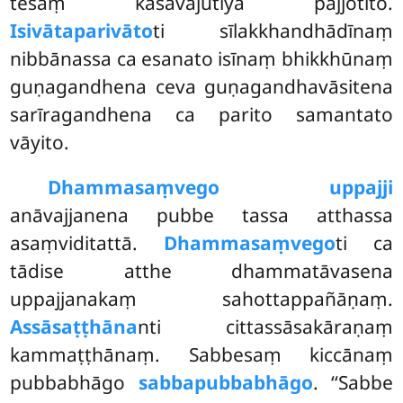
tesaṃ kāsāvajutiyā pajjotito.
Isivātaparivāto
ti sīlakkhandhādīnaṃ
nibbānassa ca esanato isīnaṃ bhikkhūnaṃ
guṇagandhena ceva guṇagandhavāsitena
sarīragandhena ca parito samantato
vāyito.
Dhammasaṃvego uppajji
anāvajjanena pubbe tassa atthassa
asaṃviditattā.
Dhammasaṃvego
ti ca
tādise atthe dhammatāvasena
uppajjanakaṃ sahottappañāṇaṃ.
Assāsaṭṭhāna
nti cittassāsakāraṇaṃ
kammaṭṭhānaṃ. Sabbesaṃ kiccānaṃ
pubbabhāgo
sabbapubbabhāgo
. ‘‘Sabbe