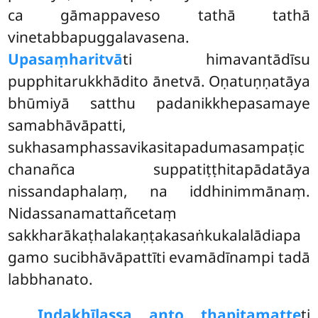
ca gāmappaveso tathā tathā
vinetabbapuggalavasena.
Upasaṃharitvā
ti himavantādīsu
pupphitarukkhādito ānetvā. Oṇatuṇṇatāya
bhūmiyā satthu padanikkhepasamaye
samabhāvāpatti,
sukhasamphassavikasitapadumasampaṭic
chanañca suppatiṭṭhitapādatāya
nissandaphalaṃ, na iddhinimmānaṃ.
Nidassanamattañcetaṃ
sakkharākaṭhalakaṇṭakasaṅkukalalādiapa
gamo sucibhāvāpattīti evamādīnampi tadā
labbhanato.
Indakhīlassa anto ṭhapitamatte
ti