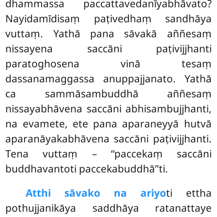
dhammassa paccattavedanīyabhāvato?
Nayidamīdisaṃ paṭivedhaṃ sandhāya
vuttaṃ. Yathā pana sāvakā aññesaṃ
nissayena saccāni paṭivijjhanti
paratoghosena vinā tesaṃ
dassanamaggassa anuppajjanato. Yathā
ca sammāsambuddhā aññesaṃ
nissayabhāvena saccāni abhisambujjhanti,
na evamete, ete pana aparaneyyā hutvā
aparanāyakabhāvena saccāni paṭivijjhanti.
Tena vuttaṃ – ‘‘paccekaṃ saccāni
buddhavantoti paccekabuddhā’’ti.
Atthi sāvako na ariyo
ti ettha
pothujjanikāya saddhāya ratanattaye