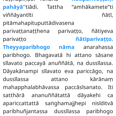
pahāyā’’
tiādi. Tattha ‘‘amhākamete’’ti
viññāyantīti ñātī,
pitāmahapituputtādivasena
parivaṭṭanaṭṭhena parivaṭṭo, ñātiyeva
parivaṭṭo
ñātiparivaṭṭo.
Theyyaparibhogo nāma
anarahassa
paribhogo. Bhagavatā hi attano sāsane
sīlavato paccayā anuññātā, na dussīlassa.
Dāyakānampi sīlavato eva pariccāgo, na
dussīlassa attano kārānaṃ
mahapphalabhāvassa paccāsīsanato. Iti
satthārā ananuññātattā dāyakehi ca
apariccattattā saṅghamajjhepi nisīditvā
paribhuñjantassa dussīlassa paribhogo