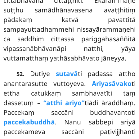
cittabhāvanā cittaṭṭhiti. Ekārammaṇe
suṭṭhu samādhānavasena avaṭṭhitiṃ
pādakaṃ katvā pavattitā
sampayuttadhammehi nissayārammaṇehi
ca saddhiṃ cittassa pariggahasaññitā
vipassanābhāvanāpi natthi, yāya
vuttamatthaṃ yathāsabhāvato jāneyya.
. Dutiye
sutavā
ti padassa attho
52
anantarasutte vuttoyeva.
Ariyasāvako
ti
ettha catukkaṃ sambhavatīti taṃ
dassetuṃ –
‘‘atthi ariyo’’
tiādi āraddhaṃ.
Paccekaṃ saccāni buddhavantoti
paccekabuddhā
. Nanu sabbepi ariyā
paccekameva saccāni paṭivijjhanti