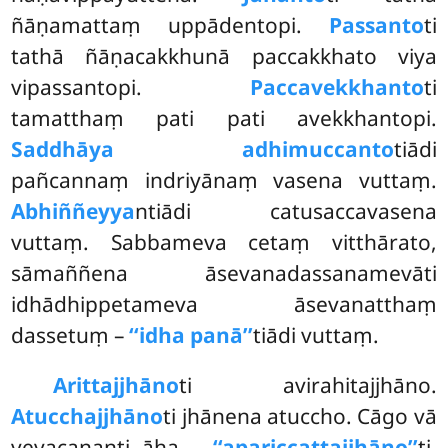
ñāṇamattaṃ uppādentopi.
Passanto
ti
tathā ñāṇacakkhunā paccakkhato viya
vipassantopi.
Paccavekkhanto
ti
tamatthaṃ pati
pati avekkhantopi.
Saddhāya adhimuccanto
tiādi
pañcannaṃ indriyānaṃ vasena vuttaṃ.
Abhiññeyya
ntiādi catusaccavasena
vuttaṃ. Sabbameva cetaṃ vitthārato,
sāmaññena āsevanadassanamevāti
idhādhippetameva āsevanatthaṃ
dassetuṃ –
‘‘idha panā’’
tiādi vuttaṃ.
Arittajjhāno
ti avirahitajjhāno.
Atucchajjhāno
ti jhānena atuccho. Cāgo vā
vevacananti āha –
‘‘apariccattajjhāno’’
ti.