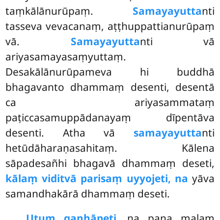
taṃkālānurūpaṃ.
Samayayutta
nti
tasseva vevacanaṃ, aṭṭhuppattianurūpaṃ
vā.
Samayayutta
nti vā
ariyasamayasaṃyuttaṃ.
Desakālānurūpameva hi buddhā
bhagavanto dhammaṃ desenti, desentā
ca ariyasammataṃ
paṭiccasamuppādanayaṃ dīpentāva
desenti. Atha vā
samayayutta
nti
hetūdāharaṇasahitaṃ. Kālena
sāpadesañhi bhagavā dhammaṃ deseti,
kālaṃ viditvā parisaṃ uyyojeti, na
yāva
samandhakārā dhammaṃ deseti.
Utuṃ gaṇhāpeti,
na pana malaṃ