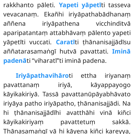
rakkhanto pāleti.
Yapeti yāpetī
ti tasseva
vevacanaṃ. Ekañhi iriyāpathabādhanaṃ
aññena iriyāpathena vicchinditvā
aparipatantaṃ attabhāvaṃ pālento yapeti
yāpetīti vuccati.
Caratī
ti ṭhānanisajjādīsu
aññatarasamaṅgī hutvā pavattati.
Iminā
padenā
ti ‘‘viharatī’’ti iminā padena.
Iriyāpathavihāro
ti ettha iriyanaṃ
pavattanaṃ iriyā, kāyappayogo
kāyikakiriyā. Tassā pavattanūpāyabhāvato
iriyāya patho iriyāpatho, ṭhānanisajjādi. Na
hi ṭhānanisajjādīhi avatthāhi vinā kiñci
kāyikakiriyaṃ pavattetuṃ sakkā.
Ṭhānasamaṅgī vā hi kāyena kiñci kareyya,