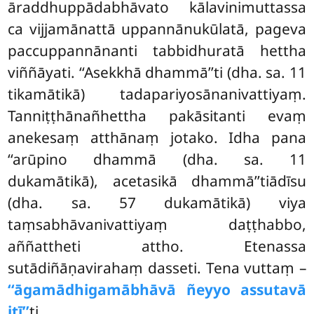
āraddhuppādabhāvato kālavinimuttassa
ca vijjamānattā uppannānukūlatā, pageva
paccuppannānanti tabbidhuratā hettha
viññāyati. ‘‘Asekkhā dhammā’’ti (dha. sa. 11
tikamātikā) tadapariyosānanivattiyaṃ.
Tanniṭṭhānañhettha pakāsitanti evaṃ
anekesaṃ
atthānaṃ jotako. Idha pana
‘‘arūpino dhammā (dha. sa. 11
dukamātikā), acetasikā dhammā’’tiādīsu
(dha. sa. 57 dukamātikā) viya
taṃsabhāvanivattiyaṃ daṭṭhabbo,
aññattheti attho. Etenassa
sutādiñāṇavirahaṃ dasseti. Tena vuttaṃ –
‘‘āgamādhigamābhāvā ñeyyo assutavā
itī’’
ti.