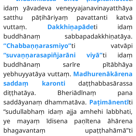
idaṃ yāvadeva veneyyajanavinayatthāya
satthu pāṭihāriyaṃ pavattanti katvā
vuttaṃ.
Dakkhiṇapāde
ti idaṃ
buddhānaṃ sabbapadakkhiṇatāya.
‘‘Chabbaṇṇarasmiyo’’
ti vatvāpi
‘‘suvaṇṇarasapiñjarāni viyā’’
ti idaṃ
buddhānaṃ sarīre pītābhāya
yebhuyyatāya vuttaṃ.
Madhurenākārena
saddaṃ karonti
daṭṭhabbasārassa
diṭṭhatāya. Bheriādīnaṃ pana
saddāyanaṃ dhammatāva.
Paṭimānentī
ti
‘‘sudullabhaṃ idaṃ ajja amhehi labbhati,
ye mayaṃ īdisena paṇītena āhārena
bhagavantaṃ upaṭṭhahāmā’’ti