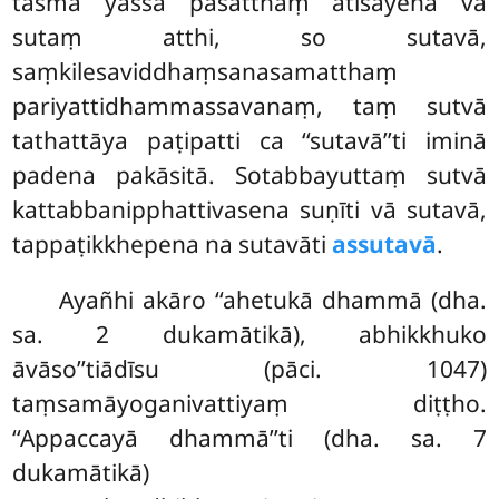
tasmā yassa pasatthaṃ atisayena vā
sutaṃ atthi, so sutavā,
saṃkilesaviddhaṃsanasamatthaṃ
pariyattidhammassavanaṃ, taṃ sutvā
tathattāya paṭipatti ca ‘‘sutavā’’ti iminā
padena pakāsitā. Sotabbayuttaṃ sutvā
kattabbanipphattivasena suṇīti vā sutavā,
tappaṭikkhepena na sutavāti
assutavā
.
Ayañhi akāro ‘‘ahetukā dhammā (dha.
sa. 2 dukamātikā), abhikkhuko
āvāso’’tiādīsu (pāci. 1047)
taṃsamāyoganivattiyaṃ diṭṭho.
‘‘Appaccayā dhammā’’ti (dha. sa. 7
dukamātikā)