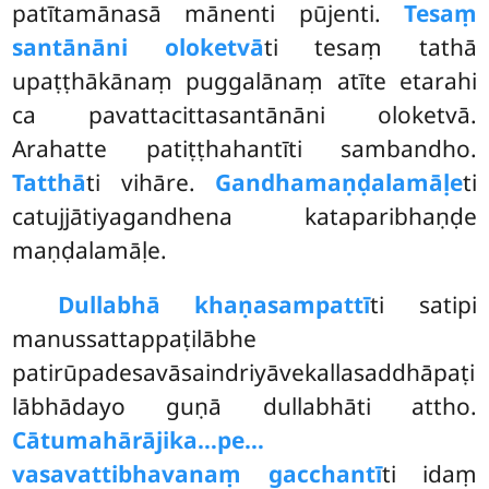
patītamānasā mānenti pūjenti.
Tesaṃ
santānāni oloketvā
ti
tesaṃ tathā
upaṭṭhākānaṃ puggalānaṃ atīte etarahi
ca pavattacittasantānāni oloketvā.
Arahatte patiṭṭhahantīti sambandho.
Tatthā
ti vihāre.
Gandhamaṇḍalamāḷe
ti
catujjātiyagandhena kataparibhaṇḍe
maṇḍalamāḷe.
Dullabhā khaṇasampattī
ti satipi
manussattappaṭilābhe
patirūpadesavāsaindriyāvekallasaddhāpaṭi
lābhādayo guṇā dullabhāti attho.
Cātumahārājika…pe…
vasavattibhavanaṃ gacchantī
ti idaṃ