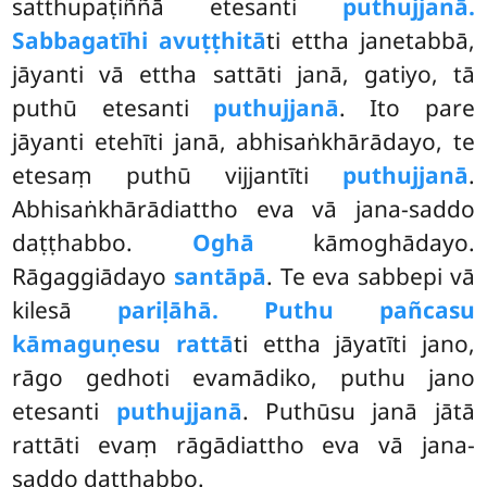
satthupaṭiññā etesanti
puthujjanā.
Sabbagatīhi avuṭṭhitā
ti ettha janetabbā,
jāyanti vā ettha sattāti janā, gatiyo, tā
puthū etesanti
puthujjanā
. Ito pare
jāyanti etehīti janā, abhisaṅkhārādayo, te
etesaṃ puthū vijjantīti
puthujjanā
.
Abhisaṅkhārādiattho eva vā jana-saddo
daṭṭhabbo.
Oghā
kāmoghādayo.
Rāgaggiādayo
santāpā
. Te eva sabbepi vā
kilesā
pariḷāhā. Puthu pañcasu
kāmaguṇesu rattā
ti ettha jāyatīti jano,
rāgo gedhoti evamādiko, puthu jano
etesanti
puthujjanā
. Puthūsu janā jātā
rattāti evaṃ rāgādiattho eva vā jana-
saddo daṭṭhabbo.