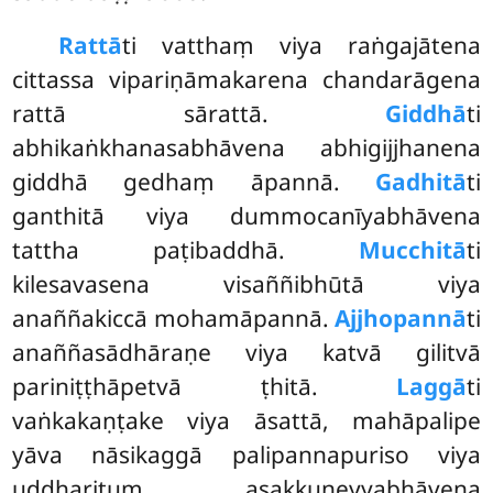
Rattā
ti vatthaṃ viya raṅgajātena
cittassa vipariṇāmakarena chandarāgena
rattā sārattā.
Giddhā
ti
abhikaṅkhanasabhāvena abhigijjhanena
giddhā gedhaṃ āpannā.
Gadhitā
ti
ganthitā viya dummocanīyabhāvena
tattha paṭibaddhā.
Mucchitā
ti
kilesavasena visaññibhūtā viya
anaññakiccā mohamāpannā.
Ajjhopannā
ti
anaññasādhāraṇe viya katvā gilitvā
pariniṭṭhāpetvā ṭhitā.
Laggā
ti
vaṅkakaṇṭake viya āsattā, mahāpalipe
yāva nāsikaggā palipannapuriso viya
uddharituṃ asakkuṇeyyabhāvena