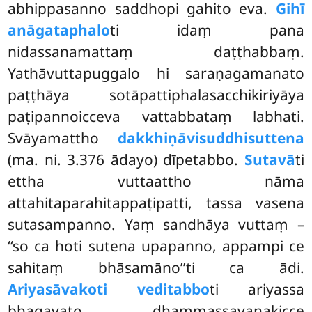
abhippasanno saddhopi gahito eva.
Gihī
anāgataphalo
ti idaṃ pana
nidassanamattaṃ daṭṭhabbaṃ.
Yathāvuttapuggalo hi saraṇagamanato
paṭṭhāya sotāpattiphalasacchikiriyāya
paṭipannoicceva vattabbataṃ labhati.
Svāyamattho
dakkhiṇāvisuddhisuttena
(ma. ni. 3.376 ādayo) dīpetabbo.
Sutavā
ti
ettha vuttaattho nāma
attahitaparahitappaṭipatti, tassa vasena
sutasampanno. Yaṃ sandhāya vuttaṃ –
‘‘so ca hoti sutena upapanno, appampi
ce
sahitaṃ bhāsamāno’’ti ca ādi.
Ariyasāvakoti veditabbo
ti ariyassa
bhagavato dhammassavanakicce