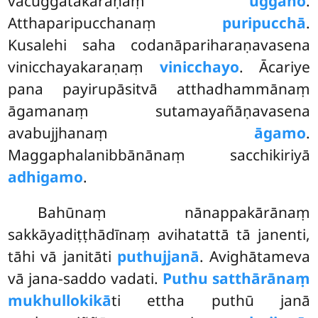
vācuggatakaraṇaṃ
uggaho
.
Atthaparipucchanaṃ
puripucchā
.
Kusalehi saha codanāpariharaṇavasena
vinicchayakaraṇaṃ
vinicchayo
. Ācariye
pana payirupāsitvā atthadhammānaṃ
āgamanaṃ sutamayañāṇavasena
avabujjhanaṃ
āgamo
.
Maggaphalanibbānānaṃ sacchikiriyā
adhigamo
.
Bahūnaṃ nānappakārānaṃ
sakkāyadiṭṭhādīnaṃ avihatattā tā janenti,
tāhi vā janitāti
puthujjanā
. Avighātameva
vā jana-saddo vadati.
Puthu satthārānaṃ
mukhullokikā
ti ettha puthū janā