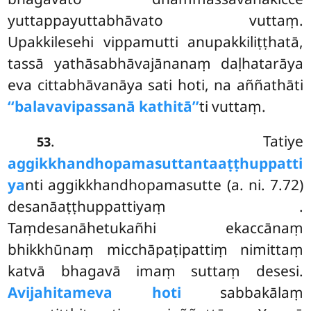
yuttappayuttabhāvato vuttaṃ.
Upakkilesehi vippamutti anupakkiliṭṭhatā,
tassā yathāsabhāvajānanaṃ daḷhatarāya
eva cittabhāvanāya sati hoti, na aññathāti
‘‘balavavipassanā kathitā’’
ti vuttaṃ.
. Tatiye
53
aggikkhandhopamasuttantaaṭṭhuppatti
ya
nti aggikkhandhopamasutte (a. ni. 7.72)
desanāaṭṭhuppattiyaṃ
.
Taṃdesanāhetukañhi ekaccānaṃ
bhikkhūnaṃ micchāpaṭipattiṃ nimittaṃ
katvā bhagavā imaṃ suttaṃ desesi.
Avijahitameva hoti
sabbakālaṃ